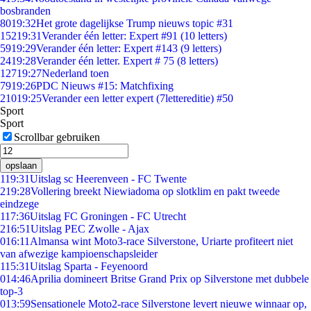
bosbranden
80
19:32
Het grote dagelijkse Trump nieuws topic #31
152
19:31
Verander één letter: Expert #91 (10 letters)
59
19:29
Verander één letter: Expert #143 (9 letters)
24
19:28
Verander één letter. Expert # 75 (8 letters)
127
19:27
Nederland toen
79
19:26
PDC Nieuws #15: Matchfixing
210
19:25
Verander een letter expert (7lettereditie) #50
Sport
Sport
Scrollbar gebruiken
opslaan
1
19:31
Uitslag sc Heerenveen - FC Twente
2
19:28
Vollering breekt Niewiadoma op slotklim en pakt tweede
eindzege
1
17:36
Uitslag FC Groningen - FC Utrecht
2
16:51
Uitslag PEC Zwolle - Ajax
0
16:11
Almansa wint Moto3-race Silverstone, Uriarte profiteert niet
van afwezige kampioenschapsleider
1
15:31
Uitslag Sparta - Feyenoord
0
14:46
Aprilia domineert Britse Grand Prix op Silverstone met dubbele
top-3
0
13:59
Sensationele Moto2-race Silverstone levert nieuwe winnaar op,