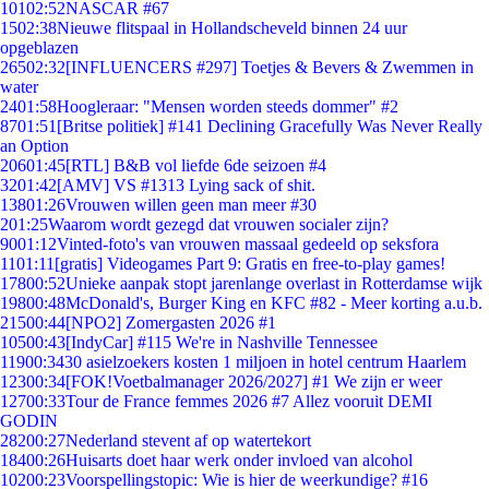
101
02:52
NASCAR #67
15
02:38
Nieuwe flitspaal in Hollandscheveld binnen 24 uur
opgeblazen
265
02:32
[INFLUENCERS #297] Toetjes & Bevers & Zwemmen in
water
24
01:58
Hoogleraar: "Mensen worden steeds dommer" #2
87
01:51
[Britse politiek] #141 Declining Gracefully Was Never Really
an Option
206
01:45
[RTL] B&B vol liefde 6de seizoen #4
32
01:42
[AMV] VS #1313 Lying sack of shit.
138
01:26
Vrouwen willen geen man meer #30
2
01:25
Waarom wordt gezegd dat vrouwen socialer zijn?
90
01:12
Vinted-foto's van vrouwen massaal gedeeld op seksfora
11
01:11
[gratis] Videogames Part 9: Gratis en free-to-play games!
178
00:52
Unieke aanpak stopt jarenlange overlast in Rotterdamse wijk
198
00:48
McDonald's, Burger King en KFC #82 - Meer korting a.u.b.
215
00:44
[NPO2] Zomergasten 2026 #1
105
00:43
[IndyCar] #115 We're in Nashville Tennessee
119
00:34
30 asielzoekers kosten 1 miljoen in hotel centrum Haarlem
123
00:34
[FOK!Voetbalmanager 2026/2027] #1 We zijn er weer
127
00:33
Tour de France femmes 2026 #7 Allez vooruit DEMI
GODIN
282
00:27
Nederland stevent af op watertekort
184
00:26
Huisarts doet haar werk onder invloed van alcohol
102
00:23
Voorspellingstopic: Wie is hier de weerkundige? #16