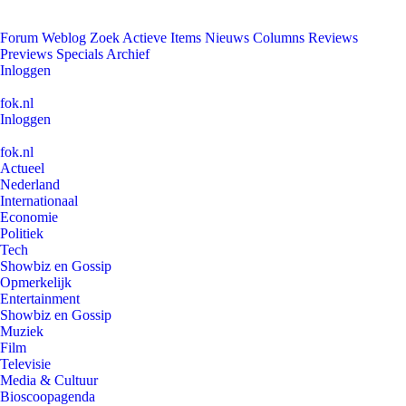
Forum
Weblog
Zoek
Actieve Items
Nieuws
Columns
Reviews
Previews
Specials
Archief
Inloggen
fok.nl
Inloggen
fok.nl
Actueel
Nederland
Internationaal
Economie
Politiek
Tech
Showbiz en Gossip
Opmerkelijk
Entertainment
Showbiz en Gossip
Muziek
Film
Televisie
Media & Cultuur
Bioscoopagenda