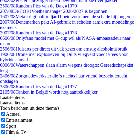
60
08/08
PostNL-bezorger steekt bewoner na ruzie over pakket
35
08/08
Random Pics van de Dag #1979
2
07/08
De FOK!Voetbalmanager 2026/2027 is begonnen
16
07/08
Meta krijgt half miljard boete voor mentale schade bij jongeren
20
07/08
Denemarken pakt AI-gebruik in scholen aan: extra mondelinge
examens
20
07/08
Random Pics van de Dag #1978
66
06/08
Onlyfans-model met G-cup wil als NASA-ambassadeur naar
maan
25
06/08
Huisarts per direct uit vak gezet om ernstig alcoholmisbruik
19
06/08
Drone met explosieven bij Duits vliegveld voedt vrees voor
hybride aanval
60
06/08
Waterschappen slaan alarm wegens droogte: Gereedschapskist
leeg
24
06/08
Zorgmedewerkster die 's nachts haar vriend bezocht terecht
ontslagen
38
06/08
Random Pics van de Dag #1977
21
05/08
Tanken in België wordt nóg aantrekkelijker
Laatste items
Laatste items
Toon berichten uit deze thema's
Actueel
Entertainment
Sport
Film & Tv