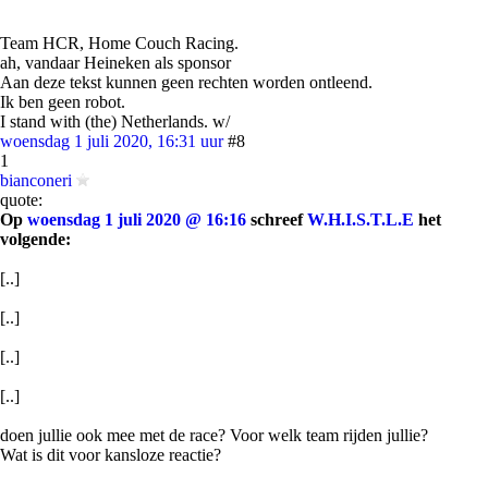
Team HCR, Home Couch Racing.
ah, vandaar Heineken als sponsor
Aan deze tekst kunnen geen rechten worden ontleend.
Ik ben geen robot.
I stand with (the) Netherlands. w/
woensdag 1 juli 2020, 16:31 uur
#8
1
bianconeri
quote:
Op
woensdag 1 juli 2020 @ 16:16
schreef
W.H.I.S.T.L.E
het
volgende:
[..]
[..]
[..]
[..]
doen jullie ook mee met de race? Voor welk team rijden jullie?
Wat is dit voor kansloze reactie?