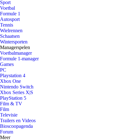
Sport
Voetbal
Formule 1
Autosport
Tennis
Wielrennen
Schaatsen
Wintersporten
Managerspelen
Voetbalmanager
Formule 1-manager
Games
PC
Playstation 4
Xbox One
Nintendo Switch
Xbox Series X|S
PlayStation 5
Film & TV
Film
Televisie
Trailers en Videos
Bioscoopagenda
Forum
Meer