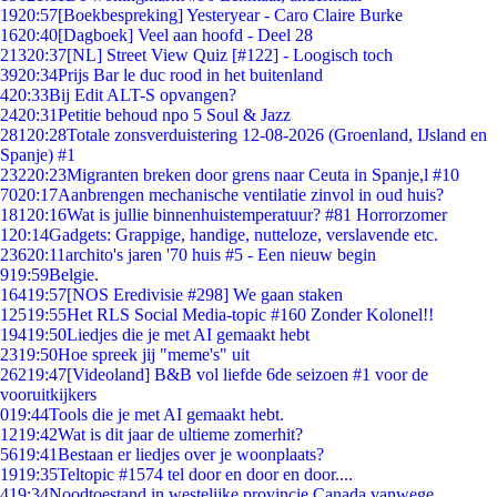
19
20:57
[Boekbespreking] Yesteryear - Caro Claire Burke
16
20:40
[Dagboek] Veel aan hoofd - Deel 28
213
20:37
[NL] Street View Quiz [#122] - Loogisch toch
39
20:34
Prijs Bar le duc rood in het buitenland
4
20:33
Bij Edit ALT-S opvangen?
24
20:31
Petitie behoud npo 5 Soul & Jazz
281
20:28
Totale zonsverduistering 12-08-2026 (Groenland, IJsland en
Spanje) #1
232
20:23
Migranten breken door grens naar Ceuta in Spanje,l #10
70
20:17
Aanbrengen mechanische ventilatie zinvol in oud huis?
181
20:16
Wat is jullie binnenhuistemperatuur? #81 Horrorzomer
1
20:14
Gadgets: Grappige, handige, nutteloze, verslavende etc.
236
20:11
archito's jaren '70 huis #5 - Een nieuw begin
9
19:59
Belgie.
164
19:57
[NOS Eredivisie #298] We gaan staken
125
19:55
Het RLS Social Media-topic #160 Zonder Kolonel!!
194
19:50
Liedjes die je met AI gemaakt hebt
23
19:50
Hoe spreek jij "meme's" uit
262
19:47
[Videoland] B&B vol liefde 6de seizoen #1 voor de
vooruitkijkers
0
19:44
Tools die je met AI gemaakt hebt.
12
19:42
Wat is dit jaar de ultieme zomerhit?
56
19:41
Bestaan er liedjes over je woonplaats?
19
19:35
Teltopic #1574 tel door en door en door....
4
19:34
Noodtoestand in westelijke provincie Canada vanwege