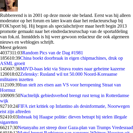
Rubbereend is in 2001 op deze mooie site beland. Eerst was hij alleen
moderator op het forum en later kwam daar het redacteurschap bij
FOK!sport bij. Hij begon als specialschrijver maar heeft begin 2013
promotie gemaakt naar het eindredacteursschap van de sportafdeling
van fok.nl. Inmiddels is hij weer gewoon redacteur die ook algemeen
nieuws en weblogjes schrijft.
Meest gelezen
40373
11:03
Random Pics van de Dag #1981
1856
10:39
China boekt doorbraak in eigen chipmachines, druk op
ASML groeit
1456
07:36
MIVD-baas lekt via Strava routes naar geheime kazerne
1200
18:02
Zelensky: Rusland wil tot 50.000 Noord-Koreaanse
militairen inzetten
1121
09:39
Iran stelt zes eisen aan VS voor heropening Straat van
Hormuz
1009
09:50
Nachtelijk gebiedsverbod brengt rust terug in Rotterdamse
wijk
927
10:24
FIFA ziet kritiek op Infantino als desinformatie, Noorwegen
eist zijn aftreden
924
10:03
Inbraak bij Haagse politie: dieven betrapt bij stelen illegale
sigaretten
662
17:30
Netanyahu zet streep door Gaza-plan van Trumps Vredesraad
640
18:12
Mattel brengt Barbiepop van zangeres Whitney Houston uit