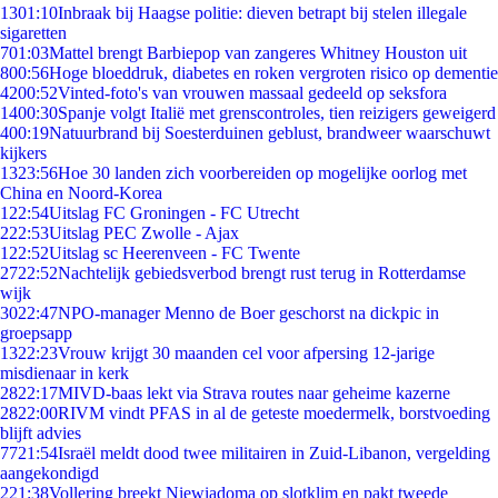
13
01:10
Inbraak bij Haagse politie: dieven betrapt bij stelen illegale
sigaretten
7
01:03
Mattel brengt Barbiepop van zangeres Whitney Houston uit
8
00:56
Hoge bloeddruk, diabetes en roken vergroten risico op dementie
42
00:52
Vinted-foto's van vrouwen massaal gedeeld op seksfora
14
00:30
Spanje volgt Italië met grenscontroles, tien reizigers geweigerd
4
00:19
Natuurbrand bij Soesterduinen geblust, brandweer waarschuwt
kijkers
13
23:56
Hoe 30 landen zich voorbereiden op mogelijke oorlog met
China en Noord-Korea
1
22:54
Uitslag FC Groningen - FC Utrecht
2
22:53
Uitslag PEC Zwolle - Ajax
1
22:52
Uitslag sc Heerenveen - FC Twente
27
22:52
Nachtelijk gebiedsverbod brengt rust terug in Rotterdamse
wijk
30
22:47
NPO-manager Menno de Boer geschorst na dickpic in
groepsapp
13
22:23
Vrouw krijgt 30 maanden cel voor afpersing 12-jarige
misdienaar in kerk
28
22:17
MIVD-baas lekt via Strava routes naar geheime kazerne
28
22:00
RIVM vindt PFAS in al de geteste moedermelk, borstvoeding
blijft advies
77
21:54
Israël meldt dood twee militairen in Zuid-Libanon, vergelding
aangekondigd
2
21:38
Vollering breekt Niewiadoma op slotklim en pakt tweede