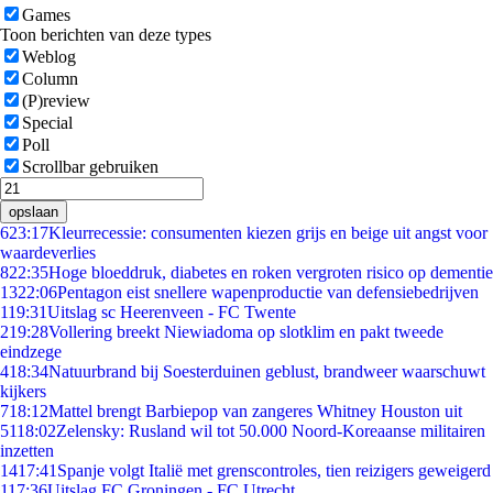
Games
Toon berichten van deze types
Weblog
Column
(P)review
Special
Poll
Scrollbar gebruiken
opslaan
6
23:17
Kleurrecessie: consumenten kiezen grijs en beige uit angst voor
waardeverlies
8
22:35
Hoge bloeddruk, diabetes en roken vergroten risico op dementie
13
22:06
Pentagon eist snellere wapenproductie van defensiebedrijven
1
19:31
Uitslag sc Heerenveen - FC Twente
2
19:28
Vollering breekt Niewiadoma op slotklim en pakt tweede
eindzege
4
18:34
Natuurbrand bij Soesterduinen geblust, brandweer waarschuwt
kijkers
7
18:12
Mattel brengt Barbiepop van zangeres Whitney Houston uit
51
18:02
Zelensky: Rusland wil tot 50.000 Noord-Koreaanse militairen
inzetten
14
17:41
Spanje volgt Italië met grenscontroles, tien reizigers geweigerd
1
17:36
Uitslag FC Groningen - FC Utrecht