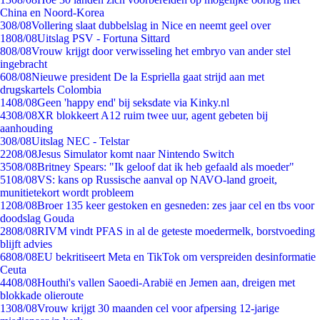
China en Noord-Korea
3
08/08
Vollering slaat dubbelslag in Nice en neemt geel over
18
08/08
Uitslag PSV - Fortuna Sittard
8
08/08
Vrouw krijgt door verwisseling het embryo van ander stel
ingebracht
6
08/08
Nieuwe president De la Espriella gaat strijd aan met
drugskartels Colombia
14
08/08
Geen 'happy end' bij seksdate via Kinky.nl
43
08/08
XR blokkeert A12 ruim twee uur, agent gebeten bij
aanhouding
3
08/08
Uitslag NEC - Telstar
22
08/08
Jesus Simulator komt naar Nintendo Switch
35
08/08
Britney Spears: "Ik geloof dat ik heb gefaald als moeder"
51
08/08
VS: kans op Russische aanval op NAVO-land groeit,
munitietekort wordt probleem
12
08/08
Broer 135 keer gestoken en gesneden: zes jaar cel en tbs voor
doodslag Gouda
28
08/08
RIVM vindt PFAS in al de geteste moedermelk, borstvoeding
blijft advies
68
08/08
EU bekritiseert Meta en TikTok om verspreiden desinformatie
Ceuta
44
08/08
Houthi's vallen Saoedi-Arabië en Jemen aan, dreigen met
blokkade olieroute
13
08/08
Vrouw krijgt 30 maanden cel voor afpersing 12-jarige