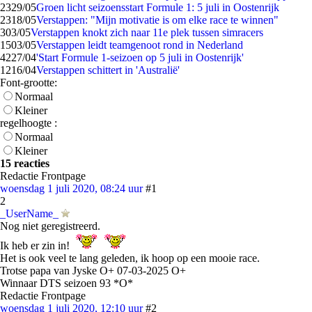
23
29/05
Groen licht seizoensstart Formule 1: 5 juli in Oostenrijk
23
18/05
Verstappen: "Mijn motivatie is om elke race te winnen"
3
03/05
Verstappen knokt zich naar 11e plek tussen simracers
15
03/05
Verstappen leidt teamgenoot rond in Nederland
42
27/04
'Start Formule 1-seizoen op 5 juli in Oostenrijk'
12
16/04
Verstappen schittert in 'Australië'
Font-grootte:
Normaal
Kleiner
regelhoogte :
Normaal
Kleiner
15 reacties
Redactie Frontpage
woensdag 1 juli 2020, 08:24 uur
#1
2
_UserName_
Nog niet geregistreerd.
Ik heb er zin in!
Het is ook veel te lang geleden, ik hoop op een mooie race.
Trotse papa van Jyske O+ 07-03-2025 O+
Winnaar DTS seizoen 93 *O*
Redactie Frontpage
woensdag 1 juli 2020, 12:10 uur
#2