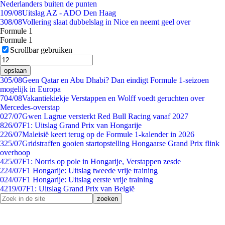
Nederlanders buiten de punten
1
09/08
Uitslag AZ - ADO Den Haag
3
08/08
Vollering slaat dubbelslag in Nice en neemt geel over
Formule 1
Formule 1
Scrollbar gebruiken
opslaan
3
05/08
Geen Qatar en Abu Dhabi? Dan eindigt Formule 1-seizoen
mogelijk in Europa
7
04/08
Vakantiekiekje Verstappen en Wolff voedt geruchten over
Mercedes-overstap
0
27/07
Gwen Lagrue versterkt Red Bull Racing vanaf 2027
8
26/07
F1: Uitslag Grand Prix van Hongarije
2
26/07
Maleisië keert terug op de Formule 1-kalender in 2026
3
25/07
Gridstraffen gooien startopstelling Hongaarse Grand Prix flink
overhoop
4
25/07
F1: Norris op pole in Hongarije, Verstappen zesde
2
24/07
F1 Hongarije: Uitslag tweede vrije training
0
24/07
F1 Hongarije: Uitslag eerste vrije training
42
19/07
F1: Uitslag Grand Prix van België