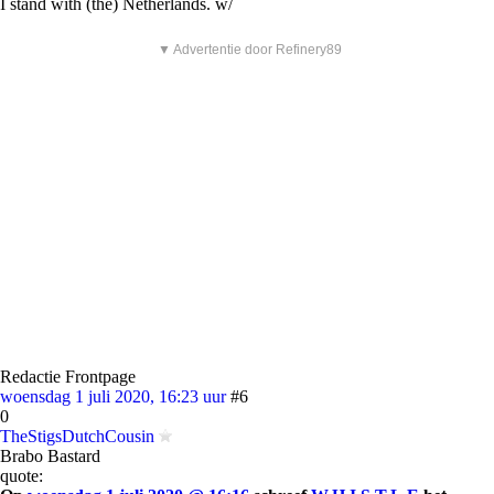
I stand with (the) Netherlands. w/
▼ Advertentie door Refinery89
Redactie Frontpage
woensdag 1 juli 2020, 16:23 uur
#6
0
TheStigsDutchCousin
Brabo Bastard
quote: