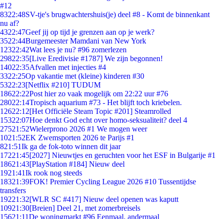
#12
83
22:48
SV-tje's brugwachtershuis(je) deel #8 - Komt de binnenkant
nu af?
43
22:47
Geef jij op tijd je grenzen aan op je werk?
35
22:44
Burgemeester Mamdani van New York
123
22:42
Wat lees je nu? #96 zomerlezen
298
22:35
[Live Eredivisie #1787] We zijn begonnen!
140
22:35
Afvallen met injecties #4
33
22:25
Op vakantie met (kleine) kinderen #30
53
22:23
[Netflix #210] TUDUM
186
22:22
Post hier zo vaak mogelijk om 22:22 uur #76
280
22:14
Tropisch aquarium #73 - Het blijft toch kriebelen.
126
22:12
[Het Officiële Steam Topic #201] Steamrolled
153
22:07
Hoe denkt God echt over homo-seksualiteit? deel 4
275
21:52
Wielerprono 2026 #1 We mogen weer
10
21:52
EK Zwemsporten 2026 te Parijs #1
8
21:51
Ik ga de fok-toto winnen dit jaar
172
21:45
[2027] Nieuwtjes en geruchten voor het ESF in Bulgarije #1
186
21:43
[PlayStation #184] Nieuw deel
19
21:41
Ik rook nog steeds
183
21:39
FOK! Premier Cycling League 2026 #10 Tussentijdse
transfers
192
21:32
[WLR SC #417] Nieuw deel openen was kaputt
109
21:30
[Breien] Deel 21, met zomerbreisels
156
21:11
De woningmarkt #96 Eenmaal, andermaal