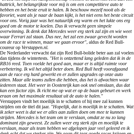
hattrick, het belangrijkste voor mij is om een competitieve auto te
hebben en het beste eruit te halen. Ik beschouw mezelf nooit als de
favoriet, want als je naar de baan kijkt, is het niet eens het beste circuit
voor ons. Vorig jaar was het natuurlijk erg warm en het lukte ons erg
goed om de motor te koelen. Dus ik verwacht geen simpele
overwinning. Ik denk dat Mercedes weer erg sterk zal zijn en wie weet
waar Ferrari zal staan. Dus nee, het zal een zwaar gevecht worden
om de race te winnen, maar we gaan ervoor"
, aldus de Red Bull-
coureur op
Verstappen.nl.
De Nederlander verwacht dat zijn Red Bull-bolide beter aan zal voelen
dan tijdens de wintertests.
"Het is ontzettend lang geleden dat ik in de
RB16 reed. Toen voelde het goed aan, maar er is altijd ruimte voor
verbetering. Ik wil het altijd beter doen. Red Bull heeft voorafgaand
aan de race erg hard gewerkt en er zullen upgrades op onze auto
zitten. Maar alle teams zullen die hebben, dus het is afwachten waar
iedereen staat. Het weer in Oostenrijk kan ook snel omslaan, dus dat
kan een factor zijn. Ik richt me op wat er op de baan gebeurt en werk
eraan om het maximale resultaat uit de auto te halen."
Verstappen vindt het moeilijk in te schatten of hij mee zal kunnen
strijden om de titel dit jaar.
"Hopelijk, dat is moeilijk in te schatten. Wat
ik zeker weet is dat we er alles aan zullen doen om mee te kunnen
strijden. Mercedes is het team om te verslaan, omdat ze nu zo lang
dominant zijn geweest. Ze zullen weer erg sterk zijn en moeilijk te
verslaan, maar als team hebben we afgelopen jaar veel geleerd en ik
denk echt dat we sterker zijn. We gaan dit jaar goede races krijgen en