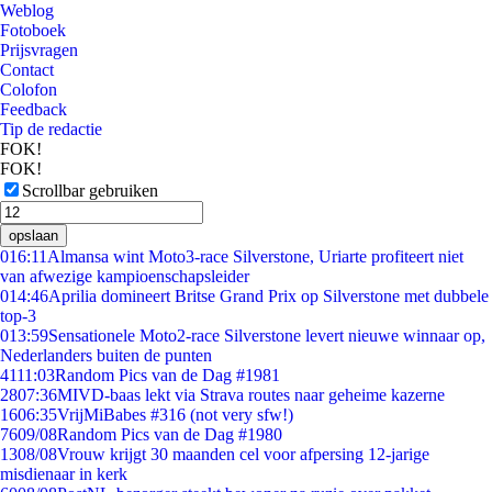
Weblog
Fotoboek
Prijsvragen
Contact
Colofon
Feedback
Tip de redactie
FOK!
FOK!
Scrollbar gebruiken
opslaan
0
16:11
Almansa wint Moto3-race Silverstone, Uriarte profiteert niet
van afwezige kampioenschapsleider
0
14:46
Aprilia domineert Britse Grand Prix op Silverstone met dubbele
top-3
0
13:59
Sensationele Moto2-race Silverstone levert nieuwe winnaar op,
Nederlanders buiten de punten
41
11:03
Random Pics van de Dag #1981
28
07:36
MIVD-baas lekt via Strava routes naar geheime kazerne
16
06:35
VrijMiBabes #316 (not very sfw!)
76
09/08
Random Pics van de Dag #1980
13
08/08
Vrouw krijgt 30 maanden cel voor afpersing 12-jarige
misdienaar in kerk