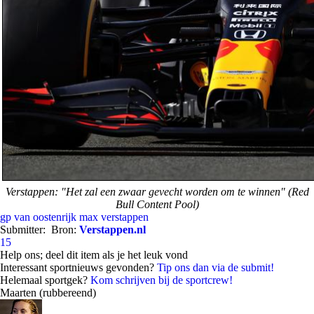
Verstappen: "Het zal een zwaar gevecht worden om te winnen" (Red
Bull Content Pool)
gp van oostenrijk
max verstappen
Submitter:
Bron:
Verstappen.nl
15
Help ons; deel dit item als je het leuk vond
Interessant sportnieuws gevonden?
Tip ons dan via de submit!
Helemaal sportgek?
Kom schrijven bij de sportcrew!
Maarten (rubbereend)