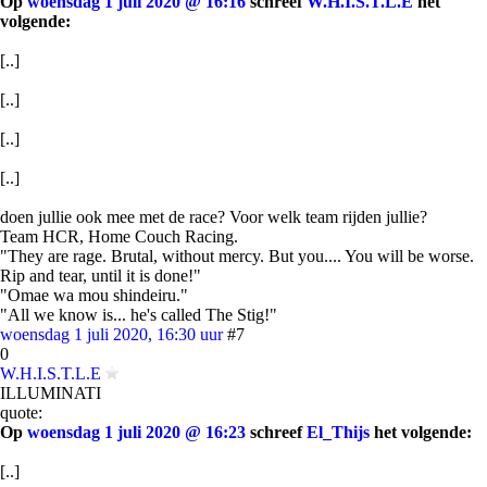
Op
woensdag 1 juli 2020 @ 16:16
schreef
W.H.I.S.T.L.E
het
volgende:
[..]
[..]
[..]
[..]
doen jullie ook mee met de race? Voor welk team rijden jullie?
Team HCR, Home Couch Racing.
"They are rage. Brutal, without mercy. But you.... You will be worse.
Rip and tear, until it is done!"
"Omae wa mou shindeiru."
"All we know is... he's called The Stig!"
woensdag 1 juli 2020, 16:30 uur
#7
0
W.H.I.S.T.L.E
ILLUMINATI
quote:
Op
woensdag 1 juli 2020 @ 16:23
schreef
El_Thijs
het volgende:
[..]