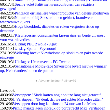
605
17:41
Spanje volgt Italië met grenscontroles, tien reizigers
geweigerd
466
22:06
Pentagon eist snellere wapenproductie van defensiebedrijven
443
18:34
Natuurbrand bij Soesterduinen geblust, brandweer
waarschuwt kijkers
428
22:35
Hoge bloeddruk, diabetes en roken vergroten risico op
dementie
408
23:17
Kleurrecessie: consumenten kiezen grijs en beige uit angst
voor waardeverlies
356
16:51
Uitslag PEC Zwolle - Ajax
341
15:31
Uitslag Sparta - Feyenoord
274
19:28
Vollering breekt Niewiadoma op slotklim en pakt tweede
eindzege
208
19:31
Uitslag sc Heerenveen - FC Twente
202
13:59
Sensationele Moto2-race Silverstone levert nieuwe winnaar
op, Nederlanders buiten de punten
▼ Advertentie door Refinery89
Lees ook
40
30/06
Verstappen: "Sinds karten nog nooit zo lang niet geracet"
33
27/06
J. Verstappen: "Ik denk dat we nét achter Mercedes zitten"
29
14/06
Verstappen door bug kansloos in 24 uur van Le Mans
15
02/06
Picnic maakte geen inbreuk op portretrecht Max Verstappen