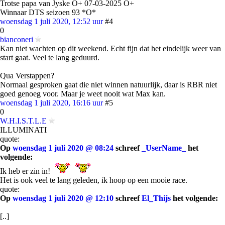
Trotse papa van Jyske O+ 07-03-2025 O+
Winnaar DTS seizoen 93 *O*
woensdag 1 juli 2020, 12:52 uur
#4
0
bianconeri
Kan niet wachten op dit weekend. Echt fijn dat het eindelijk weer van
start gaat. Veel te lang geduurd.
Qua Verstappen?
Normaal gesproken gaat die niet winnen natuurlijk, daar is RBR niet
goed genoeg voor. Maar je weet nooit wat Max kan.
woensdag 1 juli 2020, 16:16 uur
#5
0
W.H.I.S.T.L.E
ILLUMINATI
quote:
Op
woensdag 1 juli 2020 @ 08:24
schreef
_UserName_
het
volgende:
Ik heb er zin in!
Het is ook veel te lang geleden, ik hoop op een mooie race.
quote:
Op
woensdag 1 juli 2020 @ 12:10
schreef
El_Thijs
het volgende:
[..]