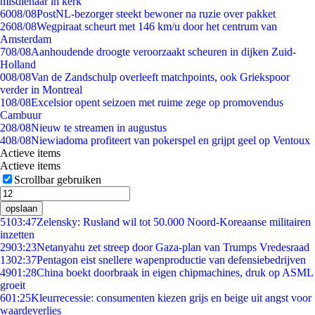
misdienaar in kerk
60
08/08
PostNL-bezorger steekt bewoner na ruzie over pakket
26
08/08
Wegpiraat scheurt met 146 km/u door het centrum van
Amsterdam
7
08/08
Aanhoudende droogte veroorzaakt scheuren in dijken Zuid-
Holland
0
08/08
Van de Zandschulp overleeft matchpoints, ook Griekspoor
verder in Montreal
1
08/08
Excelsior opent seizoen met ruime zege op promovendus
Cambuur
2
08/08
Nieuw te streamen in augustus
4
08/08
Niewiadoma profiteert van pokerspel en grijpt geel op Ventoux
Actieve items
Actieve items
Scrollbar gebruiken
opslaan
51
03:47
Zelensky: Rusland wil tot 50.000 Noord-Koreaanse militairen
inzetten
29
03:23
Netanyahu zet streep door Gaza-plan van Trumps Vredesraad
13
02:37
Pentagon eist snellere wapenproductie van defensiebedrijven
49
01:28
China boekt doorbraak in eigen chipmachines, druk op ASML
groeit
6
01:25
Kleurrecessie: consumenten kiezen grijs en beige uit angst voor
waardeverlies