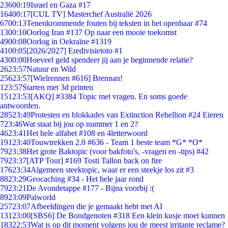
236
00:19
Israel en Gaza #17
164
00:17
[CUL TV] Masterchef Australië 2026
67
00:13
Tenenkrommende fouten bij teksten in het openbaar #74
13
00:10
Oorlog Iran #137 Op naar een mooie toekomst
49
00:08
Oorlog in Oekraïne #1319
41
00:05
[2026/2027] Eredivisietoto #1
43
00:00
Hoeveel geld spendeer jij aan je beginnende relatie?
26
23:57
Natuur en Wild
256
23:57
[Wielrennen #616] Brennan!
1
23:57
Starten met 3d printen
151
23:53
[AKQ] #3384 Topic met vragen. En soms goede
antwoorden.
285
23:49
Protesten en blokkades van Extinction Rebellion #24 Eieren
7
23:46
Wat staat bij jou op nummer 1 en 2?
46
23:41
Het hele alfabet #108 en 4letterwoord
191
23:40
Touwtrekken 2.0 #636 - Team 1 beste team *G* *O*
79
23:38
Het grote Baktopic (voor bakfoto's, -vragen en -tips) #42
79
23:37
[ATP Tour] #169 Tosti Tallon back on fire
176
23:34
Algemeen steektopic, waar er een steekje los zit #3
88
23:29
Geocaching #34 - Het hele jaar rond
79
23:21
De Avondetappe #177 - Bijna voorbij :(
89
23:09
Palworld
257
23:07
Afbeeldingen die je gemaakt hebt met AI
131
23:00
[SBS6] De Bondgenoten #318 Een klein kusje moet kunnen
183
22:53
Wat is op dit moment volgens jou de meest irritante reclame?