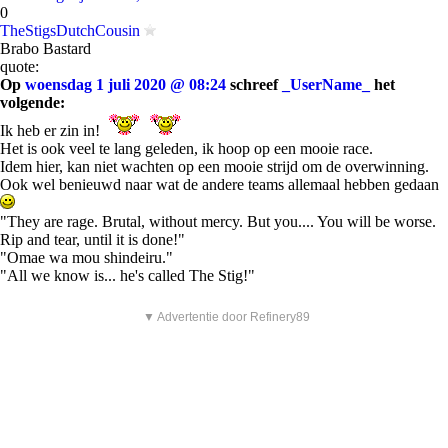
0
TheStigsDutchCousin
Brabo Bastard
quote:
Op
woensdag 1 juli 2020 @ 08:24
schreef
_UserName_
het
volgende:
Ik heb er zin in!
Het is ook veel te lang geleden, ik hoop op een mooie race.
Idem hier, kan niet wachten op een mooie strijd om de overwinning.
Ook wel benieuwd naar wat de andere teams allemaal hebben gedaan
"They are rage. Brutal, without mercy. But you.... You will be worse.
Rip and tear, until it is done!"
"Omae wa mou shindeiru."
"All we know is... he's called The Stig!"
▼ Advertentie door Refinery89