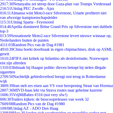
29
17:30
Netanyahu zet streep door Gaza-plan van Trumps Vredesraad
2
16:51
Uitslag PEC Zwolle - Ajax
0
16:11
Almansa wint Moto3-race Silverstone, Uriarte profiteert niet
van afwezige kampioenschapsleider
1
15:31
Uitslag Sparta - Feyenoord
0
14:46
Aprilia domineert Britse Grand Prix op Silverstone met dubbele
top-3
0
13:59
Sensationele Moto2-race Silverstone levert nieuwe winnaar op,
Nederlanders buiten de punten
41
11:03
Random Pics van de Dag #1981
49
10:39
China boekt doorbraak in eigen chipmachines, druk op ASML
groeit
16
10:24
FIFA ziet kritiek op Infantino als desinformatie, Noorwegen
eist zijn aftreden
13
10:03
Inbraak bij Haagse politie: dieven betrapt bij stelen illegale
sigaretten
27
09:50
Nachtelijk gebiedsverbod brengt rust terug in Rotterdamse
wijk
38
09:39
Iran stelt zes eisen aan VS voor heropening Straat van Hormuz
28
07:36
MIVD-baas lekt via Strava routes naar geheime kazerne
16
06:35
VrijMiBabes #316 (not very sfw!)
6
06:30
Trailers kijken: de bioscoopreleases van week 32
76
09/08
Random Pics van de Dag #1980
1
09/08
Uitslag AZ - ADO Den Haag
13
08/08
Hoe 30 landen zich voorbereiden op mogelijke oorlog met