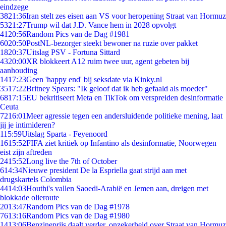
eindzege
38
21:36
Iran stelt zes eisen aan VS voor heropening Straat van Hormuz
53
21:27
Trump wil dat J.D. Vance hem in 2028 opvolgt
41
20:56
Random Pics van de Dag #1981
60
20:50
PostNL-bezorger steekt bewoner na ruzie over pakket
18
20:37
Uitslag PSV - Fortuna Sittard
43
20:00
XR blokkeert A12 ruim twee uur, agent gebeten bij
aanhouding
14
17:23
Geen 'happy end' bij seksdate via Kinky.nl
35
17:22
Britney Spears: "Ik geloof dat ik heb gefaald als moeder"
68
17:15
EU bekritiseert Meta en TikTok om verspreiden desinformatie
Ceuta
72
16:01
Meer agressie tegen een andersluidende politieke mening, laat
jij je intimideren?
1
15:59
Uitslag Sparta - Feyenoord
16
15:52
FIFA ziet kritiek op Infantino als desinformatie, Noorwegen
eist zijn aftreden
24
15:52
Long live the 7th of October
6
14:34
Nieuwe president De la Espriella gaat strijd aan met
drugskartels Colombia
44
14:03
Houthi's vallen Saoedi-Arabië en Jemen aan, dreigen met
blokkade olieroute
20
13:47
Random Pics van de Dag #1978
76
13:16
Random Pics van de Dag #1980
14
13:06
Benzineprijs daalt verder, onzekerheid over Straat van Hormuz