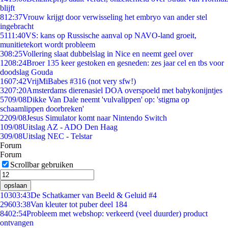
blijft
8
12:37
Vrouw krijgt door verwisseling het embryo van ander stel
ingebracht
51
11:40
VS: kans op Russische aanval op NAVO-land groeit,
munitietekort wordt probleem
3
08:25
Vollering slaat dubbelslag in Nice en neemt geel over
12
08:24
Broer 135 keer gestoken en gesneden: zes jaar cel en tbs voor
doodslag Gouda
16
07:42
VrijMiBabes #316 (not very sfw!)
32
07:20
Amsterdams dierenasiel DOA overspoeld met babykonijntjes
57
09/08
Dikke Van Dale neemt 'vulvalippen' op: 'stigma op
schaamlippen doorbreken'
22
09/08
Jesus Simulator komt naar Nintendo Switch
1
09/08
Uitslag AZ - ADO Den Haag
3
09/08
Uitslag NEC - Telstar
Forum
Forum
Scrollbar gebruiken
opslaan
103
03:43
De Schatkamer van Beeld & Geluid #4
296
03:38
Van kleuter tot puber deel 184
84
02:54
Probleem met webshop: verkeerd (veel duurder) product
ontvangen