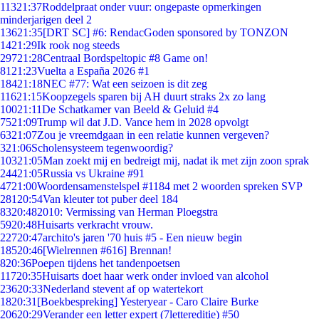
113
21:37
Roddelpraat onder vuur: ongepaste opmerkingen
minderjarigen deel 2
136
21:35
[DRT SC] #6: RendacGoden sponsored by TONZON
14
21:29
Ik rook nog steeds
297
21:28
Centraal Bordspeltopic #8 Game on!
81
21:23
Vuelta a España 2026 #1
184
21:18
NEC #77: Wat een seizoen is dit zeg
116
21:15
Koopzegels sparen bij AH duurt straks 2x zo lang
100
21:11
De Schatkamer van Beeld & Geluid #4
75
21:09
Trump wil dat J.D. Vance hem in 2028 opvolgt
63
21:07
Zou je vreemdgaan in een relatie kunnen vergeven?
3
21:06
Scholensysteem tegenwoordig?
103
21:05
Man zoekt mij en bedreigt mij, nadat ik met zijn zoon sprak
244
21:05
Russia vs Ukraine #91
47
21:00
Woordensamenstelspel #1184 met 2 woorden spreken SVP
281
20:54
Van kleuter tot puber deel 184
83
20:48
2010: Vermissing van Herman Ploegstra
59
20:48
Huisarts verkracht vrouw.
227
20:47
archito's jaren '70 huis #5 - Een nieuw begin
185
20:46
[Wielrennen #616] Brennan!
8
20:36
Poepen tijdens het tandenpoetsen
117
20:35
Huisarts doet haar werk onder invloed van alcohol
236
20:33
Nederland stevent af op watertekort
18
20:31
[Boekbespreking] Yesteryear - Caro Claire Burke
206
20:29
Verander een letter expert (7lettereditie) #50