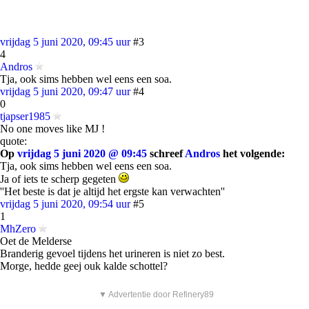
vrijdag 5 juni 2020, 09:45 uur
#3
4
Andros
Tja, ook sims hebben wel eens een soa.
vrijdag 5 juni 2020, 09:47 uur
#4
0
tjapser1985
No one moves like MJ !
quote:
Op
vrijdag 5 juni 2020 @ 09:45
schreef
Andros
het volgende:
Tja, ook sims hebben wel eens een soa.
Ja of iets te scherp gegeten
''Het beste is dat je altijd het ergste kan verwachten''
vrijdag 5 juni 2020, 09:54 uur
#5
1
MhZero
Oet de Melderse
Branderig gevoel tijdens het urineren is niet zo best.
Morge, hedde geej ouk kalde schottel?
▼ Advertentie door Refinery89