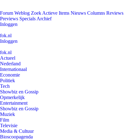
Forum
Weblog
Zoek
Actieve Items
Nieuws
Columns
Reviews
Previews
Specials
Archief
Inloggen
fok.nl
Inloggen
fok.nl
Actueel
Nederland
Internationaal
Economie
Politiek
Tech
Showbiz en Gossip
Opmerkelijk
Entertainment
Showbiz en Gossip
Muziek
Film
Televisie
Media & Cultuur
Bioscoopagenda