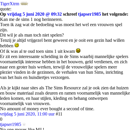
TigerXtrm
quote:
Op
vrijdag 5 juni 2020 @ 09:32
schreef
tjapser1985
het volgende:
Kan me de sims 1 nog herinneren.
Toen ik zag wat de bedoeling was moest het wel een vrouwen spel
zijn.
Dit wil je als man toch niet spelen?
Tenzij je altijd vrijgezel bent geweest en je ooit een gezin had willen
hebben
Of ik was al te oud toen sims 1 uit kwam
Er zit een interessante scheiding in de Sims waarbij mannelijke spelers
voornamelijk interesse hebben in het bouwen, geld verdienen, en zich
naar een groter huis werken, terwijl de vrouwelijke spelers meer
plezier vinden in de gezinnen, de verhalen van hun Sims, inrichting
van het huis en huisdiertjes verzorgen.
Als je kijkt naar sites als The Sims Resource zal je ook zien dat huizen
en bouw materiaal zoals deuren en ramen voornamelijk van mannelijke
leden komen, en haar stijlen, kleding en behang ontwerpen
voornamelijk van vrouwen.
No amount of money ever bought a second of time.
vrijdag 5 juni 2020, 11:00 uur
#11
0
tjapser1985
No one moves like MJ !