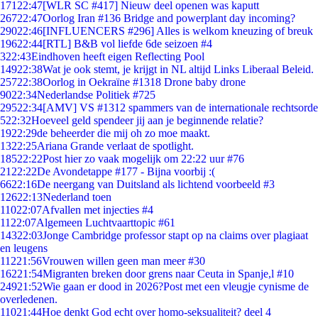
171
22:47
[WLR SC #417] Nieuw deel openen was kaputt
267
22:47
Oorlog Iran #136 Bridge and powerplant day incoming?
290
22:46
[INFLUENCERS #296] Alles is welkom kneuzing of breuk
196
22:44
[RTL] B&B vol liefde 6de seizoen #4
3
22:43
Eindhoven heeft eigen Reflecting Pool
149
22:38
Wat je ook stemt, je krijgt in NL altijd Links Liberaal Beleid.
257
22:38
Oorlog in Oekraïne #1318 Drone baby drone
90
22:34
Nederlandse Politiek #725
295
22:34
[AMV] VS #1312 spammers van de internationale rechtsorde
5
22:32
Hoeveel geld spendeer jij aan je beginnende relatie?
19
22:29
de beheerder die mij oh zo moe maakt.
13
22:25
Ariana Grande verlaat de spotlight.
185
22:22
Post hier zo vaak mogelijk om 22:22 uur #76
21
22:22
De Avondetappe #177 - Bijna voorbij :(
66
22:16
De neergang van Duitsland als lichtend voorbeeld #3
126
22:13
Nederland toen
110
22:07
Afvallen met injecties #4
11
22:07
Algemeen Luchtvaarttopic #61
143
22:03
Jonge Cambridge professor stapt op na claims over plagiaat
en leugens
112
21:56
Vrouwen willen geen man meer #30
162
21:54
Migranten breken door grens naar Ceuta in Spanje,l #10
249
21:52
Wie gaan er dood in 2026?Post met een vleugje cynisme de
overledenen.
110
21:44
Hoe denkt God echt over homo-seksualiteit? deel 4