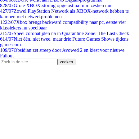
8
28/07
Grote XBOX-storing opgelost na ruim zestien uur
4
27/07
Zowel PlayStation Network als XBOX-network hebben te
kampen met netwerkproblemen
12
22/07
Xbox brengt backward compatibility naar pc, eerste vier
klassiekers nu speelbaar
2
15/07
Speel coronatijden na in Quarantine Zone: The Last Check
6
14/07
Niet één, niet twee, maar drie Future Games Shows tijdens
gamescom
1
09/07
Obsidian zet streep door Avowed 2 en kiest voor nieuwe
Fallout