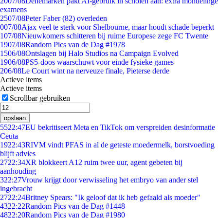
20
07/08
Denemarken pakt AI-gebruik in scholen aan: extra mondelinge
examens
25
07/08
Peter Faber (82) overleden
0
07/08
Ajax veel te sterk voor Shelbourne, maar houdt schade beperkt
1
07/08
Nieuwkomers schitteren bij ruime Europese zege FC Twente
19
07/08
Random Pics van de Dag #1978
15
06/08
Ontslagen bij Halo Studios na Campaign Evolved
19
06/08
PS5-doos waarschuwt voor einde fysieke games
2
06/08
Le Court wint na nerveuze finale, Pieterse derde
Actieve items
Actieve items
Scrollbar gebruiken
opslaan
55
22:47
EU bekritiseert Meta en TikTok om verspreiden desinformatie
Ceuta
19
22:43
RIVM vindt PFAS in al de geteste moedermelk, borstvoeding
blijft advies
27
22:34
XR blokkeert A12 ruim twee uur, agent gebeten bij
aanhouding
3
22:27
Vrouw krijgt door verwisseling het embryo van ander stel
ingebracht
27
22:24
Britney Spears: "Ik geloof dat ik heb gefaald als moeder"
43
22:22
Random Pics van de Dag #1448
48
22:20
Random Pics van de Dag #1980