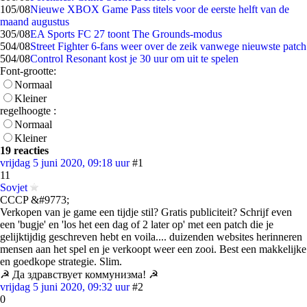
1
05/08
Nieuwe XBOX Game Pass titels voor de eerste helft van de
maand augustus
3
05/08
EA Sports FC 27 toont The Grounds-modus
5
04/08
Street Fighter 6-fans weer over de zeik vanwege nieuwste patch
5
04/08
Control Resonant kost je 30 uur om uit te spelen
Font-grootte:
Normaal
Kleiner
regelhoogte :
Normaal
Kleiner
19 reacties
vrijdag 5 juni 2020, 09:18 uur
#1
11
Sovjet
CCCP &#9773;
Verkopen van je game een tijdje stil? Gratis publiciteit? Schrijf even
een 'bugje' en 'los het een dag of 2 later op' met een patch die je
gelijktijdig geschreven hebt en voila.... duizenden websites herinneren
mensen aan het spel en je verkoopt weer een zooi. Best een makkelijke
en goedkope strategie. Slim.
☭ Да здравствует коммунизма! ☭
vrijdag 5 juni 2020, 09:32 uur
#2
0