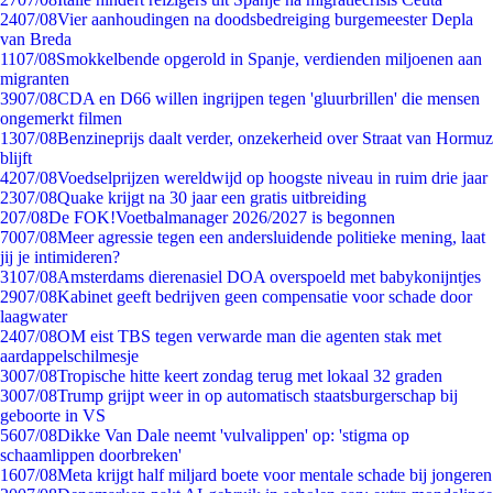
24
07/08
Vier aanhoudingen na doodsbedreiging burgemeester Depla
van Breda
11
07/08
Smokkelbende opgerold in Spanje, verdienden miljoenen aan
migranten
39
07/08
CDA en D66 willen ingrijpen tegen 'gluurbrillen' die mensen
ongemerkt filmen
13
07/08
Benzineprijs daalt verder, onzekerheid over Straat van Hormuz
blijft
42
07/08
Voedselprijzen wereldwijd op hoogste niveau in ruim drie jaar
23
07/08
Quake krijgt na 30 jaar een gratis uitbreiding
2
07/08
De FOK!Voetbalmanager 2026/2027 is begonnen
70
07/08
Meer agressie tegen een andersluidende politieke mening, laat
jij je intimideren?
31
07/08
Amsterdams dierenasiel DOA overspoeld met babykonijntjes
29
07/08
Kabinet geeft bedrijven geen compensatie voor schade door
laagwater
24
07/08
OM eist TBS tegen verwarde man die agenten stak met
aardappelschilmesje
30
07/08
Tropische hitte keert zondag terug met lokaal 32 graden
30
07/08
Trump grijpt weer in op automatisch staatsburgerschap bij
geboorte in VS
56
07/08
Dikke Van Dale neemt 'vulvalippen' op: 'stigma op
schaamlippen doorbreken'
16
07/08
Meta krijgt half miljard boete voor mentale schade bij jongeren