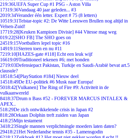
2
19:36
UEFA Super Cup #1 PSG - Aston Villa
173
19:36
Vandaag 40 jaar geleden... #3
20
19:34
Verander één letter. Expert # 75 (8 letters)
105
19:31
Telstar-topic #2: De Witte Leeuwen Brullen nog altijd in
Velsen-Zuid!
177
19:28
[Keuken Kampioen Divisie] #44 Vitesse mag weg
0
19:22
[SHO FB] The SHO goes on
245
19:15
Voetballers lepel topic #16
149
19:11
Sterren toen en nu #11
72
19:10
[HAZES-gate #118] Echt een leuk wijf
166
19:09
Traditioneel tekenen #6; met honden
27
19:03
Defensiepact Pakistan, Turkije en Saudi-Arabië bevat art.5
clausule?
185
18:54
[PlayStation #184] Nieuw deel
145
18:49
De EU-politiek #6 Musk naar Europa!
50
18:42
[Vulkanen] The Ring of Fire #9: Activiteit in de
vulkaanwereld
84
18:37
Drum n Bass #52 - FOREVER MARCUS INTALEX &
APEX..
5
18:29
De zich ontwikkelende crisis in Japan #2
8
18:28
Orkaan Dolphin treft zuiden van Japan
4
18:25
Mijn testament
34
18:23
Single mannen verplichtsingle moeders laten daten?
294
18:21
Het Nederlandse tennis #35 - Lamensgodin
62
18:12
Zeikhoek #12 Het moet niet gekker worden # echt !!