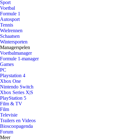
Sport
Voetbal
Formule 1
Autosport
Tennis
Wielrennen
Schaatsen
Wintersporten
Managerspelen
Voetbalmanager
Formule 1-manager
Games
PC
Playstation 4
Xbox One
Nintendo Switch
Xbox Series X|S
PlayStation 5
Film & TV
Film
Televisie
Trailers en Videos
Bioscoopagenda
Forum
Meer