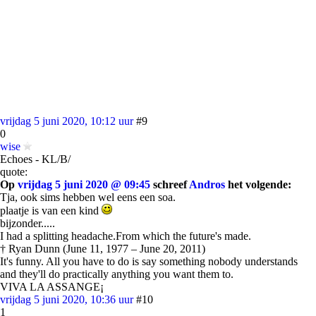
vrijdag 5 juni 2020, 10:12 uur
#9
0
wise
Echoes - KL/B/
quote:
Op
vrijdag 5 juni 2020 @ 09:45
schreef
Andros
het volgende:
Tja, ook sims hebben wel eens een soa.
plaatje is van een kind
bijzonder.....
I had a splitting headache.From which the future's made.
† Ryan Dunn (June 11, 1977 – June 20, 2011)
It's funny. All you have to do is say something nobody understands
and they'll do practically anything you want them to.
VIVA LA ASSANGE¡
vrijdag 5 juni 2020, 10:36 uur
#10
1