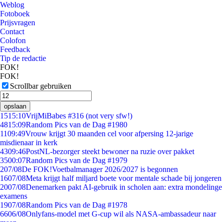
Weblog
Fotoboek
Prijsvragen
Contact
Colofon
Feedback
Tip de redactie
FOK!
FOK!
Scrollbar gebruiken
opslaan
15
15:10
VrijMiBabes #316 (not very sfw!)
48
15:09
Random Pics van de Dag #1980
11
09:49
Vrouw krijgt 30 maanden cel voor afpersing 12-jarige
misdienaar in kerk
43
09:46
PostNL-bezorger steekt bewoner na ruzie over pakket
35
00:07
Random Pics van de Dag #1979
2
07/08
De FOK!Voetbalmanager 2026/2027 is begonnen
16
07/08
Meta krijgt half miljard boete voor mentale schade bij jongeren
20
07/08
Denemarken pakt AI-gebruik in scholen aan: extra mondelinge
examens
19
07/08
Random Pics van de Dag #1978
66
06/08
Onlyfans-model met G-cup wil als NASA-ambassadeur naar