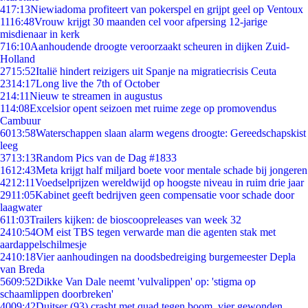
4
17:13
Niewiadoma profiteert van pokerspel en grijpt geel op Ventoux
11
16:48
Vrouw krijgt 30 maanden cel voor afpersing 12-jarige
misdienaar in kerk
7
16:10
Aanhoudende droogte veroorzaakt scheuren in dijken Zuid-
Holland
27
15:52
Italië hindert reizigers uit Spanje na migratiecrisis Ceuta
23
14:17
Long live the 7th of October
2
14:11
Nieuw te streamen in augustus
1
14:08
Excelsior opent seizoen met ruime zege op promovendus
Cambuur
60
13:58
Waterschappen slaan alarm wegens droogte: Gereedschapskist
leeg
37
13:13
Random Pics van de Dag #1833
16
12:43
Meta krijgt half miljard boete voor mentale schade bij jongeren
42
12:11
Voedselprijzen wereldwijd op hoogste niveau in ruim drie jaar
29
11:05
Kabinet geeft bedrijven geen compensatie voor schade door
laagwater
6
11:03
Trailers kijken: de bioscoopreleases van week 32
24
10:54
OM eist TBS tegen verwarde man die agenten stak met
aardappelschilmesje
24
10:18
Vier aanhoudingen na doodsbedreiging burgemeester Depla
van Breda
56
09:52
Dikke Van Dale neemt 'vulvalippen' op: 'stigma op
schaamlippen doorbreken'
40
09:42
Duitser (93) crasht met quad tegen boom, vier gewonden