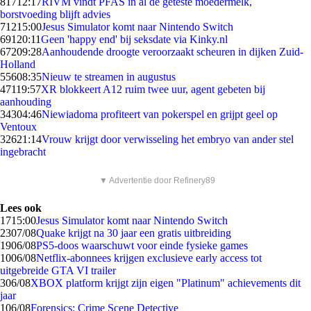
817
12:17
RIVM vindt PFAS in al de geteste moedermelk,
borstvoeding blijft advies
712
15:00
Jesus Simulator komt naar Nintendo Switch
691
20:11
Geen 'happy end' bij seksdate via Kinky.nl
672
09:28
Aanhoudende droogte veroorzaakt scheuren in dijken Zuid-
Holland
556
08:35
Nieuw te streamen in augustus
471
19:57
XR blokkeert A12 ruim twee uur, agent gebeten bij
aanhouding
343
04:46
Niewiadoma profiteert van pokerspel en grijpt geel op
Ventoux
326
21:14
Vrouw krijgt door verwisseling het embryo van ander stel
ingebracht
▼ Advertentie door Refinery89
Lees ook
17
15:00
Jesus Simulator komt naar Nintendo Switch
23
07/08
Quake krijgt na 30 jaar een gratis uitbreiding
19
06/08
PS5-doos waarschuwt voor einde fysieke games
10
06/08
Netflix-abonnees krijgen exclusieve early access tot
uitgebreide GTA VI trailer
3
06/08
XBOX platform krijgt zijn eigen "Platinum" achievements dit
jaar
1
06/08
Forensics: Crime Scene Detective