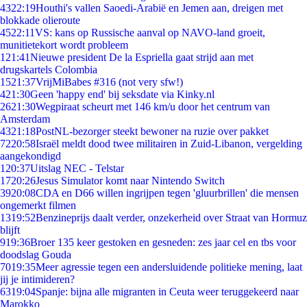
43
22:19
Houthi's vallen Saoedi-Arabië en Jemen aan, dreigen met
blokkade olieroute
45
22:11
VS: kans op Russische aanval op NAVO-land groeit,
munitietekort wordt probleem
1
21:41
Nieuwe president De la Espriella gaat strijd aan met
drugskartels Colombia
15
21:37
VrijMiBabes #316 (not very sfw!)
4
21:30
Geen 'happy end' bij seksdate via Kinky.nl
26
21:30
Wegpiraat scheurt met 146 km/u door het centrum van
Amsterdam
43
21:18
PostNL-bezorger steekt bewoner na ruzie over pakket
72
20:58
Israël meldt dood twee militairen in Zuid-Libanon, vergelding
aangekondigd
1
20:37
Uitslag NEC - Telstar
17
20:26
Jesus Simulator komt naar Nintendo Switch
39
20:08
CDA en D66 willen ingrijpen tegen 'gluurbrillen' die mensen
ongemerkt filmen
13
19:52
Benzineprijs daalt verder, onzekerheid over Straat van Hormuz
blijft
9
19:36
Broer 135 keer gestoken en gesneden: zes jaar cel en tbs voor
doodslag Gouda
70
19:35
Meer agressie tegen een andersluidende politieke mening, laat
jij je intimideren?
63
19:04
Spanje: bijna alle migranten in Ceuta weer teruggekeerd naar
Marokko