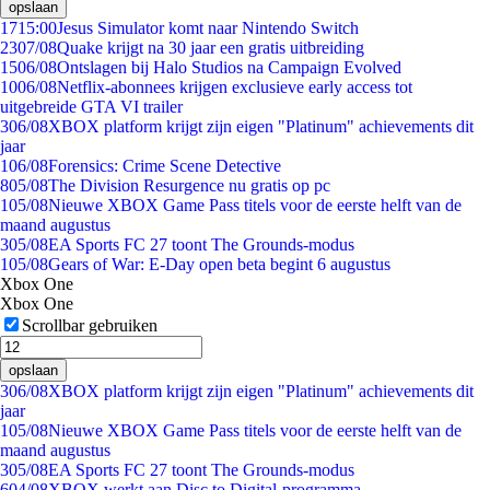
opslaan
17
15:00
Jesus Simulator komt naar Nintendo Switch
23
07/08
Quake krijgt na 30 jaar een gratis uitbreiding
15
06/08
Ontslagen bij Halo Studios na Campaign Evolved
10
06/08
Netflix-abonnees krijgen exclusieve early access tot
uitgebreide GTA VI trailer
3
06/08
XBOX platform krijgt zijn eigen "Platinum" achievements dit
jaar
1
06/08
Forensics: Crime Scene Detective
8
05/08
The Division Resurgence nu gratis op pc
1
05/08
Nieuwe XBOX Game Pass titels voor de eerste helft van de
maand augustus
3
05/08
EA Sports FC 27 toont The Grounds-modus
1
05/08
Gears of War: E-Day open beta begint 6 augustus
Xbox One
Xbox One
Scrollbar gebruiken
opslaan
3
06/08
XBOX platform krijgt zijn eigen "Platinum" achievements dit
jaar
1
05/08
Nieuwe XBOX Game Pass titels voor de eerste helft van de
maand augustus
3
05/08
EA Sports FC 27 toont The Grounds-modus
6
04/08
XBOX werkt aan Disc to Digital-programma