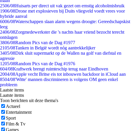
maan
25
06/08
Huisarts per direct uit vak gezet om ernstig alcoholmisbruik
19
06/08
Drone met explosieven bij Duits vliegveld voedt vrees voor
hybride aanval
60
06/08
Waterschappen slaan alarm wegens droogte: Gereedschapskist
leeg
24
06/08
Zorgmedewerkster die 's nachts haar vriend bezocht terecht
ontslagen
38
06/08
Random Pics van de Dag #1977
21
05/08
Tanken in België wordt nóg aantrekkelijker
34
05/08
Dirk sluit supermarkt op de Wallen na golf van diefstal en
agressie
12
05/08
Random Pics van de Dag #1976
6
04/08
Kraftwerk brengt ruimteschip terug naar Eindhoven
20
04/08
Apple vecht Britse eis tot inbouwen backdoor in iCloud aan
85
04/08
'Witte' mannen discrimineren is volgens OM geen enkel
probleem
Laatste items
Laatste items
Toon berichten uit deze thema's
Actueel
Entertainment
Sport
Film & Tv
Games