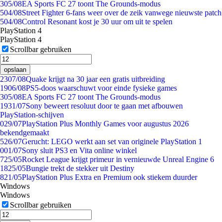
3
05/08
EA Sports FC 27 toont The Grounds-modus
5
04/08
Street Fighter 6-fans weer over de zeik vanwege nieuwste patch
5
04/08
Control Resonant kost je 30 uur om uit te spelen
PlayStation 4
PlayStation 4
Scrollbar gebruiken
opslaan
23
07/08
Quake krijgt na 30 jaar een gratis uitbreiding
19
06/08
PS5-doos waarschuwt voor einde fysieke games
3
05/08
EA Sports FC 27 toont The Grounds-modus
19
31/07
Sony beweert resoluut door te gaan met afbouwen
PlayStation-schijven
0
29/07
PlayStation Plus Monthly Games voor augustus 2026
bekendgemaakt
5
26/07
Gerucht: LEGO werkt aan set van originele PlayStation 1
0
01/07
Sony sluit PS3 en Vita online winkel
7
25/05
Rocket League krijgt primeur in vernieuwde Unreal Engine 6
18
25/05
Bungie trekt de stekker uit Destiny
8
21/05
PlayStation Plus Extra en Premium ook stiekem duurder
Windows
Windows
Scrollbar gebruiken