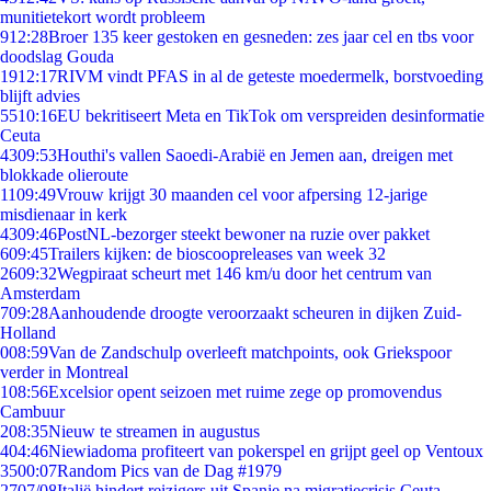
munitietekort wordt probleem
9
12:28
Broer 135 keer gestoken en gesneden: zes jaar cel en tbs voor
doodslag Gouda
19
12:17
RIVM vindt PFAS in al de geteste moedermelk, borstvoeding
blijft advies
55
10:16
EU bekritiseert Meta en TikTok om verspreiden desinformatie
Ceuta
43
09:53
Houthi's vallen Saoedi-Arabië en Jemen aan, dreigen met
blokkade olieroute
11
09:49
Vrouw krijgt 30 maanden cel voor afpersing 12-jarige
misdienaar in kerk
43
09:46
PostNL-bezorger steekt bewoner na ruzie over pakket
6
09:45
Trailers kijken: de bioscoopreleases van week 32
26
09:32
Wegpiraat scheurt met 146 km/u door het centrum van
Amsterdam
7
09:28
Aanhoudende droogte veroorzaakt scheuren in dijken Zuid-
Holland
0
08:59
Van de Zandschulp overleeft matchpoints, ook Griekspoor
verder in Montreal
1
08:56
Excelsior opent seizoen met ruime zege op promovendus
Cambuur
2
08:35
Nieuw te streamen in augustus
4
04:46
Niewiadoma profiteert van pokerspel en grijpt geel op Ventoux
35
00:07
Random Pics van de Dag #1979
27
07/08
Italië hindert reizigers uit Spanje na migratiecrisis Ceuta