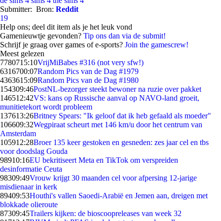
de sims 4
sims 4
the sims 4
Submitter:
Bron:
Reddit
19
Help ons; deel dit item als je het leuk vond
Gamenieuwtje gevonden?
Tip ons dan via de submit!
Schrijf je graag over games of e-sports?
Join the gamescrew!
Meest gelezen
77807
15:10
VrijMiBabes #316 (not very sfw!)
63167
00:07
Random Pics van de Dag #1979
43636
15:09
Random Pics van de Dag #1980
1543
09:46
PostNL-bezorger steekt bewoner na ruzie over pakket
1465
12:42
VS: kans op Russische aanval op NAVO-land groeit,
munitietekort wordt probleem
1376
13:26
Britney Spears: "Ik geloof dat ik heb gefaald als moeder"
1066
09:32
Wegpiraat scheurt met 146 km/u door het centrum van
Amsterdam
1059
12:28
Broer 135 keer gestoken en gesneden: zes jaar cel en tbs
voor doodslag Gouda
989
10:16
EU bekritiseert Meta en TikTok om verspreiden
desinformatie Ceuta
983
09:49
Vrouw krijgt 30 maanden cel voor afpersing 12-jarige
misdienaar in kerk
894
09:53
Houthi's vallen Saoedi-Arabië en Jemen aan, dreigen met
blokkade olieroute
873
09:45
Trailers kijken: de bioscoopreleases van week 32