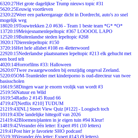
63
20:27
Het grote dagelijkse Trump nieuws topic #31
56
20:25
Eeuwig voortleven
23
20:22
Weer een parkeergarage dicht in Dordrecht, auto's zo snel
mogelijk weg
180
20:19
Touwtrekken 2.0 #636 - Team 1 beste team *G* *O*
137
20:19
Meisjesnamenlepeltopic #367 LOOOOL LAPO
125
20:19
Buitenlandse steden lepeltopic #268
39
20:17
Dierenlepeltopic #150
37
20:16
Het hele alfabet #108 en 4letterwoord
229
20:15
Nederlandse plaatsnamen lepeltopic #213 elk gehucht met
een bord telt
40
20:14
Horrorfilms #33: Halloween
26
20:07
Twee zwaargewonden bij eenzijdig ongeval Zeeland.
52
20:05
OM-Teamleider met kinderporno is oud-directeur van twee
basisscholen
166
19:58
Dingen waar je enorm vrolijk van wordt #3
25
19:56
Natuur en Wild
16
19:54
Radio 2 #145 Ruud 66
47
19:47
[Netflix #210] TUDUM
212
19:43
[NL] Street View Quiz [#122] - Loogisch toch
101
19:43
De landelijke hittegolf van 2026
214
19:42
Bloemen/planten in je eigen tuin #94 Kleur!
148
19:42
Verander één letter: Expert #91 (10 letters)
2
19:41
Post hier je favoriete SHO podcast!
55
19:39
Verander één letter: Expert #143 (9 letters)