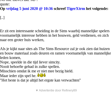
quote:
Op
vrijdag 5 juni 2020 @ 10:36
schreef
TigerXtrm
het volgende:
[..]
Er zit een interessante scheiding in de Sims waarbij mannelijke spelers
voornamelijk interesse hebben in het bouwen, geld verdienen, en zich
naar een groter huis werken,
Als je kijkt naar sites als The Sims Resource zal je ook zien dat huizen
en bouw materiaal zoals deuren en ramen voornamelijk van mannelijke
leden komen,
Nope, speelde in die tijd liever simcity.
Nooit behoefte gehad in zulke spellen.
Misschien omdat ik me er niet mee bezig hield.
Maar ieder zijn spel he.
''Het beste is dat je altijd het ergste kan verwachten''
▼ Advertentie door Refinery89