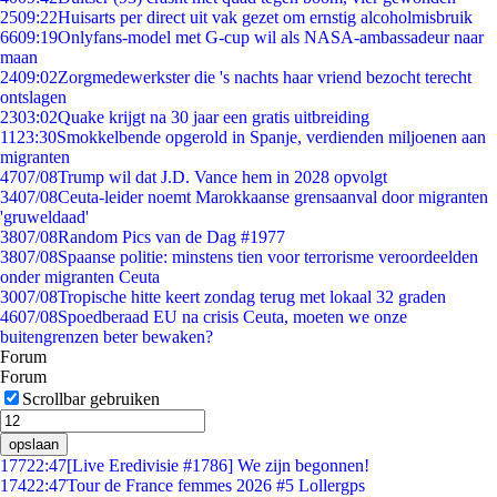
25
09:22
Huisarts per direct uit vak gezet om ernstig alcoholmisbruik
66
09:19
Onlyfans-model met G-cup wil als NASA-ambassadeur naar
maan
24
09:02
Zorgmedewerkster die 's nachts haar vriend bezocht terecht
ontslagen
23
03:02
Quake krijgt na 30 jaar een gratis uitbreiding
11
23:30
Smokkelbende opgerold in Spanje, verdienden miljoenen aan
migranten
47
07/08
Trump wil dat J.D. Vance hem in 2028 opvolgt
34
07/08
Ceuta-leider noemt Marokkaanse grensaanval door migranten
'gruweldaad'
38
07/08
Random Pics van de Dag #1977
38
07/08
Spaanse politie: minstens tien voor terrorisme veroordeelden
onder migranten Ceuta
30
07/08
Tropische hitte keert zondag terug met lokaal 32 graden
46
07/08
Spoedberaad EU na crisis Ceuta, moeten we onze
buitengrenzen beter bewaken?
Forum
Forum
Scrollbar gebruiken
opslaan
177
22:47
[Live Eredivisie #1786] We zijn begonnen!
174
22:47
Tour de France femmes 2026 #5 Lollergps