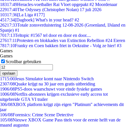
183
17:49
Heracles-voetballer Rai Vloet opgepakt #2 Moordenaar
229
17:40
The Odyssey (Christopher Nolan) 17 juli 2026
103
17:36
[La Liga #177]
45
17:34
[Dagboek] What's in your head? #2
262
17:33
Totale zonsverduistering 12-08-2026 (Groenland, IJsland en
Spanje) #1
70
17:13
Teltopic #1567 tel door en door en door....
276
17:11
Protesten en blokkades van Extinction Rebellion #24 Eieren
78
17:10
Franky en Coen bakken friet in Oekraïne - Volg ze hier! #3
Games
Games
Scrollbar gebruiken
opslaan
17
15:00
Jesus Simulator komt naar Nintendo Switch
23
07/08
Quake krijgt na 30 jaar een gratis uitbreiding
19
06/08
PS5-doos waarschuwt voor einde fysieke games
10
06/08
Netflix-abonnees krijgen exclusieve early access tot
uitgebreide GTA VI trailer
3
06/08
XBOX platform krijgt zijn eigen "Platinum" achievements dit
jaar
1
06/08
Forensics: Crime Scene Detective
1
05/08
Nieuwe XBOX Game Pass titels voor de eerste helft van de
maand augustus