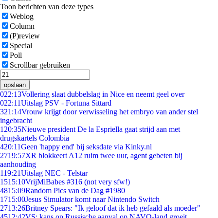
Toon berichten van deze types
Weblog
Column
(P)review
Special
Poll
Scrollbar gebruiken
opslaan
0
22:13
Vollering slaat dubbelslag in Nice en neemt geel over
0
22:11
Uitslag PSV - Fortuna Sittard
3
21:14
Vrouw krijgt door verwisseling het embryo van ander stel
ingebracht
1
20:35
Nieuwe president De la Espriella gaat strijd aan met
drugskartels Colombia
4
20:11
Geen 'happy end' bij seksdate via Kinky.nl
27
19:57
XR blokkeert A12 ruim twee uur, agent gebeten bij
aanhouding
1
19:21
Uitslag NEC - Telstar
15
15:10
VrijMiBabes #316 (not very sfw!)
48
15:09
Random Pics van de Dag #1980
17
15:00
Jesus Simulator komt naar Nintendo Switch
27
13:26
Britney Spears: "Ik geloof dat ik heb gefaald als moeder"
45
12:42
VS: kans op Russische aanval op NAVO-land groeit,