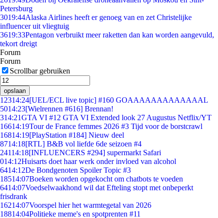
Petersburg
30
19:44
Alaska Airlines heeft er genoeg van en zet Christelijke
influencer uit vliegtuig
36
19:33
Pentagon verbruikt meer raketten dan kan worden aangevuld,
tekort dreigt
Forum
Forum
Scrollbar gebruiken
opslaan
123
14:24
[UEL/ECL live topic] #160 GOAAAAAAAAAAAAAL
50
14:23
[Wielrennen #616] Brennan!
3
14:21
GTA VI #12 GTA VI Extended look 27 Augustus Netflix/YT
166
14:19
Tour de France femmes 2026 #3 Tijd voor de borstcrawl
168
14:19
[PlayStation #184] Nieuw deel
87
14:18
[RTL] B&B vol liefde 6de seizoen #4
241
14:18
[INFLUENCERS #294] supermarkt Safari
0
14:12
Huisarts doet haar werk onder invloed van alcohol
64
14:12
De Bondgenoten Spoiler Topic #3
185
14:07
Boeken worden opgekocht om chatbots te voeden
64
14:07
Voedselwaakhond wil dat Efteling stopt met onbeperkt
frisdrank
162
14:07
Voorspel hier het warmtegetal van 2026
188
14:04
Politieke meme's en spotprenten #11