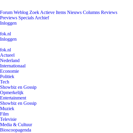
Forum
Weblog
Zoek
Actieve Items
Nieuws
Columns
Reviews
Previews
Specials
Archief
Inloggen
fok.nl
Inloggen
fok.nl
Actueel
Nederland
Internationaal
Economie
Politiek
Tech
Showbiz en Gossip
Opmerkelijk
Entertainment
Showbiz en Gossip
Muziek
Film
Televisie
Media & Cultuur
Bioscoopagenda