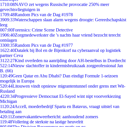
17
10:08
NAVO zet wegens Russische provocatie 250% meer
gevechtsvliegtuigen in
17
09:48
Random Pics van de Dag #1978
39
09:33
Waterschappen slaan alarm wegens droogte: Gereedschapskist
leeg
0
07:00
Forensics: Crime Scene Detective
19
06:40
Zorgmedewerkster die 's nachts haar vriend bezocht terecht
ontslagen
33
00:35
Random Pics van de Dag #1977
16
22:40
Datalek bij Bol en de Bijenkorf na cyberaanval op logistiek
partner Ceva
31
22:27
Kind overleden na aanrijding door AH-bestelbus in Dordrecht
5
22:14
Nieuw slachtoffer in kindermisbruikzaak zorgprofessional Jan
B. (66)
1
20:49
Geen Qatar en Abu Dhabi? Dan eindigt Formule 1-seizoen
mogelijk in Europa
5
20:44
Litouwen vindt opnieuw migrantentunnel onder grens met Wit-
Rusland
42
20:34
Progressieve Democraat El-Sayed wint nipt voorverkiezing
Michigan
11
20:24
Accell, moederbedrijf Sparta en Batavus, vraagt uitstel van
betaling aan
4
20:11
Zomervakantieweerbericht: aanhoudend zomers
1
19:48
Vollering de sterkste na lastige heuvelrit
8
05/08
The Division Resurgence nu gratis op pc