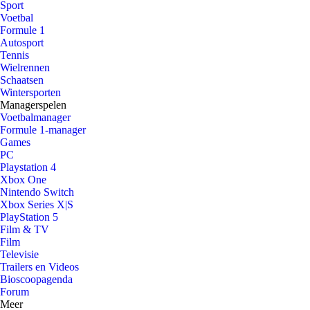
Sport
Voetbal
Formule 1
Autosport
Tennis
Wielrennen
Schaatsen
Wintersporten
Managerspelen
Voetbalmanager
Formule 1-manager
Games
PC
Playstation 4
Xbox One
Nintendo Switch
Xbox Series X|S
PlayStation 5
Film & TV
Film
Televisie
Trailers en Videos
Bioscoopagenda
Forum
Meer