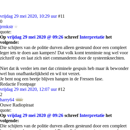
vrijdag 29 mei 2020, 10:29 uur
#11
0
jrrnkstr
quote:
Op
vrijdag 29 mei 2020 @ 09:26
schreef
Interpretatie
het
volgende:
Die schijters van de politie durven alleen gesteund door een compleet
leger iets te doen aan kampers! Dat volk komt tenminste nog wel voor
zichzelf op en laat zich niet commanderen door de systeemknechten.
Niet dat ik verder iets met dat criminele gespuis heb maar ik bewonder
wel hun onafhankelijkheid en wil tot verzet.
Je bent nog een beetje blijven hangen in de Fressen fase.
Redactie Frontpage
vrijdag 29 mei 2020, 12:07 uur
#12
2
harry64
Ouwe Radiopiraat
quote:
Op
vrijdag 29 mei 2020 @ 09:26
schreef
Interpretatie
het
volgende:
Die schijters van de politie durven alleen gesteund door een compleet