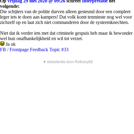
Op
vrijdag 29 mei 2020 @ 09:26
schreef
Interpretatie
het
volgende:
Die schijters van de politie durven alleen gesteund door een compleet
leger iets te doen aan kampers! Dat volk komt tenminste nog wel voor
zichzelf op en laat zich niet commanderen door de systeemknechten.
Niet dat ik verder iets met dat criminele gespuis heb maar ik bewonder
wel hun onafhankelijkheid en wil tot verzet.
Ja ok
FB / Frontpage Feedback Topic #33
▼ Advertentie door Refinery89