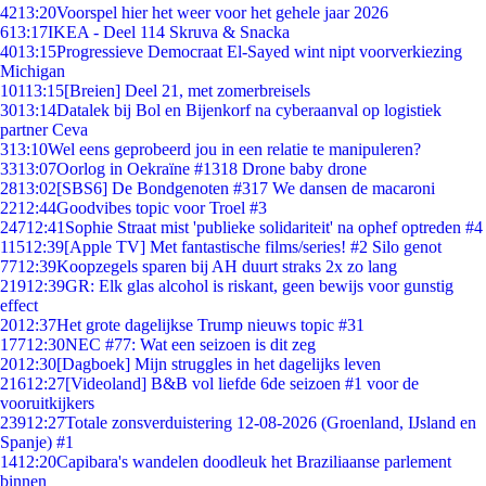
42
13:20
Voorspel hier het weer voor het gehele jaar 2026
6
13:17
IKEA - Deel 114 Skruva & Snacka
40
13:15
Progressieve Democraat El-Sayed wint nipt voorverkiezing
Michigan
101
13:15
[Breien] Deel 21, met zomerbreisels
30
13:14
Datalek bij Bol en Bijenkorf na cyberaanval op logistiek
partner Ceva
3
13:10
Wel eens geprobeerd jou in een relatie te manipuleren?
33
13:07
Oorlog in Oekraïne #1318 Drone baby drone
28
13:02
[SBS6] De Bondgenoten #317 We dansen de macaroni
22
12:44
Goodvibes topic voor Troel #3
247
12:41
Sophie Straat mist 'publieke solidariteit' na ophef optreden #4
115
12:39
[Apple TV] Met fantastische films/series! #2 Silo genot
77
12:39
Koopzegels sparen bij AH duurt straks 2x zo lang
219
12:39
GR: Elk glas alcohol is riskant, geen bewijs voor gunstig
effect
20
12:37
Het grote dagelijkse Trump nieuws topic #31
177
12:30
NEC #77: Wat een seizoen is dit zeg
20
12:30
[Dagboek] Mijn struggles in het dagelijks leven
216
12:27
[Videoland] B&B vol liefde 6de seizoen #1 voor de
vooruitkijkers
239
12:27
Totale zonsverduistering 12-08-2026 (Groenland, IJsland en
Spanje) #1
14
12:20
Capibara's wandelen doodleuk het Braziliaanse parlement
binnen