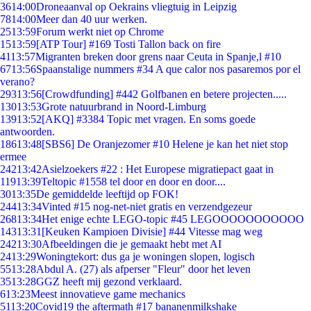
36
14:00
Droneaanval op Oekrains vliegtuig in Leipzig
78
14:00
Meer dan 40 uur werken.
25
13:59
Forum werkt niet op Chrome
15
13:59
[ATP Tour] #169 Tosti Tallon back on fire
41
13:57
Migranten breken door grens naar Ceuta in Spanje,l #10
67
13:56
Spaanstalige nummers #34 A que calor nos pasaremos por el
verano?
293
13:56
[Crowdfunding] #442 Golfbanen en betere projecten.....
130
13:53
Grote natuurbrand in Noord-Limburg
139
13:52
[AKQ] #3384 Topic met vragen. En soms goede
antwoorden.
186
13:48
[SBS6] De Oranjezomer #10 Helene je kan het niet stop
ermee
242
13:42
Asielzoekers #22 : Het Europese migratiepact gaat in
119
13:39
Teltopic #1558 tel door en door en door....
30
13:35
De gemiddelde leeftijd op FOK!
244
13:34
Vinted #15 nog-net-niet gratis en verzendgezeur
268
13:34
Het enige echte LEGO-topic #45 LEGOOOOOOOOOOO
143
13:31
[Keuken Kampioen Divisie] #44 Vitesse mag weg
242
13:30
Afbeeldingen die je gemaakt hebt met AI
24
13:29
Woningtekort: dus ga je woningen slopen, logisch
55
13:28
Abdul A. (27) als afperser "Fleur" door het leven
35
13:28
GGZ heeft mij gezond verklaard.
6
13:23
Meest innovatieve game mechanics
51
13:20
Covid19 the aftermath #17 bananenmilkshake