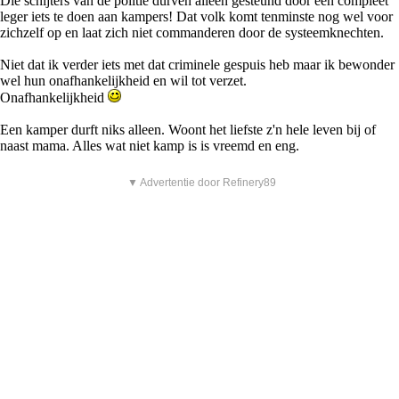
Die schijters van de politie durven alleen gesteund door een compleet
leger iets te doen aan kampers! Dat volk komt tenminste nog wel voor
zichzelf op en laat zich niet commanderen door de systeemknechten.
Niet dat ik verder iets met dat criminele gespuis heb maar ik bewonder
wel hun onafhankelijkheid en wil tot verzet.
Onafhankelijkheid
Een kamper durft niks alleen. Woont het liefste z'n hele leven bij of
naast mama. Alles wat niet kamp is is vreemd en eng.
▼ Advertentie door Refinery89