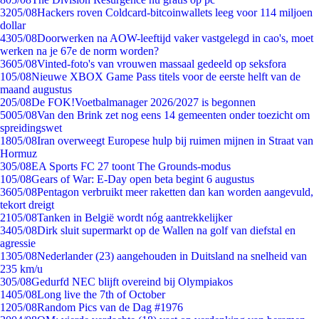
32
05/08
Hackers roven Coldcard-bitcoinwallets leeg voor 114 miljoen
dollar
43
05/08
Doorwerken na AOW-leeftijd vaker vastgelegd in cao's, moet
werken na je 67e de norm worden?
36
05/08
Vinted-foto's van vrouwen massaal gedeeld op seksfora
1
05/08
Nieuwe XBOX Game Pass titels voor de eerste helft van de
maand augustus
2
05/08
De FOK!Voetbalmanager 2026/2027 is begonnen
50
05/08
Van den Brink zet nog eens 14 gemeenten onder toezicht om
spreidingswet
18
05/08
Iran overweegt Europese hulp bij ruimen mijnen in Straat van
Hormuz
3
05/08
EA Sports FC 27 toont The Grounds-modus
1
05/08
Gears of War: E-Day open beta begint 6 augustus
36
05/08
Pentagon verbruikt meer raketten dan kan worden aangevuld,
tekort dreigt
21
05/08
Tanken in België wordt nóg aantrekkelijker
34
05/08
Dirk sluit supermarkt op de Wallen na golf van diefstal en
agressie
13
05/08
Nederlander (23) aangehouden in Duitsland na snelheid van
235 km/u
3
05/08
Gedurfd NEC blijft overeind bij Olympiakos
14
05/08
Long live the 7th of October
12
05/08
Random Pics van de Dag #1976