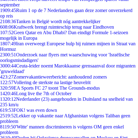
september
19
09:45
Ruim 1 op de 7 Nederlanders gaan deze zomer onverzekerd
op reis
21
08:36
Tanken in België wordt nóg aantrekkelijker
6
08:06
Kraftwerk brengt ruimteschip terug naar Eindhoven
1
07:52
Geen Qatar en Abu Dhabi? Dan eindigt Formule 1-seizoen
mogelijk in Europa
18
07:49
Iran overweegt Europese hulp bij ruimen mijnen in Straat van
Hormuz
23
00:51
Onderzoek naar flyers met waarschuwing voor 'Israëlische
oorlogsmisdadigers'
30
00:44
Ceuta-leider noemt Marokkaanse grensaanval door migranten
'gruweldaad'
4
23:27
Zomervakantieweerbericht: aanhoudend zomers
1
22:57
Vollering de sterkste na lastige heuvelrit
3
20:59
EA Sports FC 27 toont The Grounds-modus
14
20:46
Long live the 7th of October
13
20:12
Nederlander (23) aangehouden in Duitsland na snelheid van
235 km/u
6
19:53
FOK! was even down
25
19:52
Lekker op vakantie naar Afghanistan volgens Taliban geen
probleem
81
19:50
'Witte' mannen discrimineren is volgens OM geen enkel
probleem
26
19:49
Doden bij Oekraïense droneaanvallen op Moskou en Sint-