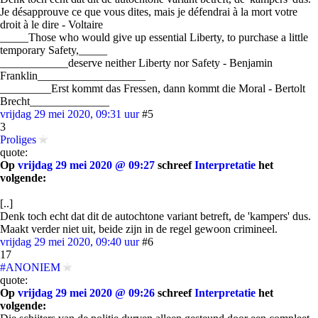
Je désapprouve ce que vous dites, mais je défendrai à la mort votre
droit à le dire - Voltaire
_____Those who would give up essential Liberty, to purchase a little
temporary Safety,_____
____________deserve neither Liberty nor Safety - Benjamin
Franklin___________________
_________Erst kommt das Fressen, dann kommt die Moral - Bertolt
Brecht______________
vrijdag 29 mei 2020, 09:31 uur
#5
3
Proliges
quote:
Op
vrijdag 29 mei 2020 @ 09:27
schreef
Interpretatie
het
volgende:
[..]
Denk toch echt dat dit de autochtone variant betreft, de 'kampers' dus.
Maakt verder niet uit, beide zijn in de regel gewoon crimineel.
vrijdag 29 mei 2020, 09:40 uur
#6
17
#ANONIEM
quote:
Op
vrijdag 29 mei 2020 @ 09:26
schreef
Interpretatie
het
volgende: