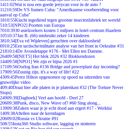
14
11:02
Wat is nou een goede jerrycan voor in de auto ?
112
10:59
De VS framen Cuba: "Amerikaanse voorbereiding voor
aanval op Cuba"
18
10:55
Klacht ingediend tegen grootste insectenfabriek ter wereld
5
10:53
[NPO2] Poorten van Europa
70
10:39
30 asielzoekers kosten 1 miljoen in hotel centrum Haarlem
105
10:37
Jan B. (66) misbruikt zeker 14 kinderen
38
10:34
[Eva vd Wijdeven] geruchten over dakloosheid
69
10:25
Een tactische/militaire analyse van het front in Oekraïne #31
218
10:14
De Avondetappe #176 - Met Ellen ten Damme.
264
09:58
[NET5] Het blok 2026 #32 Blokkendozen
144
09:58
[NPO1] We zijn er bijna 2026 #1
171
09:56
Oorlog Iran #136 Bridge and powerplant day incoming?
179
09:50
Zuunig zijn, it's a way of life! #22
43
09:45
Perez Hilton opgenomen op spoed na uitzenden van
gruwelijke video
4
09:40
Draai hier alle platen in je platenkast #32 (The Torture Never
Stops)
249
09:39
[Dagboek] Veel aan hoofd - Deel 27
206
09:38
Punk, disco, New Wave of? #60 Sing along...
139
09:38
Zaken waar je je echt dood aan ergert #17 - Werklui
14
09:38
Aftellen naar de kerstdagen
206
09:02
Russia vs Ukraine #91
5
08:55
Insta360 Studio software, lagging en stotteren
13
08:52
Koot en Bie hun tijd ver vooruit..................