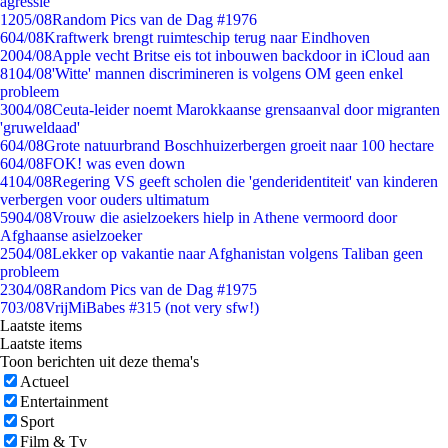
agressie
12
05/08
Random Pics van de Dag #1976
6
04/08
Kraftwerk brengt ruimteschip terug naar Eindhoven
20
04/08
Apple vecht Britse eis tot inbouwen backdoor in iCloud aan
81
04/08
'Witte' mannen discrimineren is volgens OM geen enkel
probleem
30
04/08
Ceuta-leider noemt Marokkaanse grensaanval door migranten
'gruweldaad'
6
04/08
Grote natuurbrand Boschhuizerbergen groeit naar 100 hectare
6
04/08
FOK! was even down
41
04/08
Regering VS geeft scholen die 'genderidentiteit' van kinderen
verbergen voor ouders ultimatum
59
04/08
Vrouw die asielzoekers hielp in Athene vermoord door
Afghaanse asielzoeker
25
04/08
Lekker op vakantie naar Afghanistan volgens Taliban geen
probleem
23
04/08
Random Pics van de Dag #1975
7
03/08
VrijMiBabes #315 (not very sfw!)
Laatste items
Laatste items
Toon berichten uit deze thema's
Actueel
Entertainment
Sport
Film & Tv