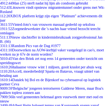
49
12:44
Man (25) sterft nadat hij lijm als condoom gebruikt
5
12:43
Litouwen vindt opnieuw migrantentunnel onder grens met Wit-
Rusland
1
12:20
XBOX platform krijgt zijn eigen "Platinum" achievements dit
jaar
36
11:55
Vinted-foto's van vrouwen massaal gedeeld op seksfora
19
11:52
Zorgmedewerkster die 's nachts haar vriend bezocht terecht
ontslagen
5
11:13
Nieuw slachtoffer in kindermisbruikzaak zorgprofessional Jan
B. (66)
33
11:13
Random Pics van de Dag #1977
43
11:10
Doorwerken na AOW-leeftijd vaker vastgelegd in cao's, moet
werken na je 67e de norm worden?
50
10:45
Van den Brink zet nog eens 14 gemeenten onder toezicht om
spreidingswet
16
10:26
Italiaanse vrouw wint 1 miljoen, gooit kraslot per abuis weg
11
10:20
Accell, moederbedrijf Sparta en Batavus, vraagt uitstel van
betaling aan
16
10:14
Datalek bij Bol en de Bijenkorf na cyberaanval op logistiek
partner Ceva
90
09:59
'Belgische' jongeren terroriseren Galderse Meren, maar Boa's
pakken topless zonnen aan
79
09:56
In veel gemeenten helemaal geen vuurwerk meer met oud en
nieuw
34
09:49
Albert Heijn halveert tempo van Koopzegels sparen vanaf