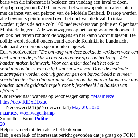
basis van die informatie is besloten om vandaag een inval te doen.
Vrijdagmorgen om 07.00 uur werd het woonwagenkamp afgesloten
met de inzet van een peloton van de Mobiele Eenheid. Daarop werden
alle bewoners geïnformeerd over het doel van de inval. In totaal
worden tijdens de actie zo’n 100 medewerkers van politie en Openbaar
Ministerie ingezet. Alle woonwagens op het kamp worden doorzocht
en ook het terrein rondom de wagens en het kamp wordt uitgespit. De
politie wordt daarbij ondersteund door de Koninklijke Landmacht.
Uiteraard worden ook speurhonden ingezet.
Een woordvoerder:
"De omvang van deze zoekactie verklaart voor een
deel waarom de politie zo massaal aanwezig is op het kamp. Vele
handen maken licht werk. Voor een ander deel valt het ook te
verklaren op basis van de tijd waarin we leven. Door de geldende
maatregelen worden ook wij gedwongen om bijvoorbeeld met meer
voertuigen te rijden dan normaal. Alleen op die manier kunnen we ons
houden aan de geldende regels voor bijvoorbeeld het houden van
afstand."
Onderzoek naar wapens op woonwagenkamp
#Maarheeze
https://t.co/tRjDxEDxuu
— Nederweert24 (@Nederweert24)
May 29, 2020
maarheze
woonwagenkamp
Submitter:
Bron:
Politie
20
Help ons; deel dit item als je het leuk vond
Heb je een leuk of interessant bericht gevonden dat je graag op FOK!