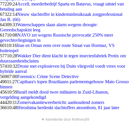
772
20:24
Accell, moederbedrijf Sparta en Batavus, vraagt uitstel van
betaling aan
673
22:14
Nieuw slachtoffer in kindermisbruikzaak zorgprofessional
Jan B. (66)
643
09:33
Waterschappen slaan alarm wegens droogte:
Gereedschapskist leeg
617
10:08
NAVO zet wegens Russische provocatie 250% meer
gevechtsvliegtuigen in
601
10:16
Iran en Oman eens over route Straat van Hormuz, VS
buitenspel
577
10:28
Wakker Dier dient klacht in tegen insectenfabriek Protix om
duurzaamheidsclaims
574
10:32
Drone met explosieven bij Duits vliegveld voedt vrees voor
hybride aanval
569
07:00
Forensics: Crime Scene Detective
490
11:27
Capibara's lopen Braziliaans parlementsgebouw Mato Grosso
binnen
456
10:59
Israël meldt dood twee militairen in Zuid-Libanon,
vergelding aangekondigd
444
20:11
Zomervakantieweerbericht: aanhoudend zomers
366
10:48
Hiroshima herdenkt slachtoffers atoombom, 81 jaar later
▼ Advertentie door Refinery89