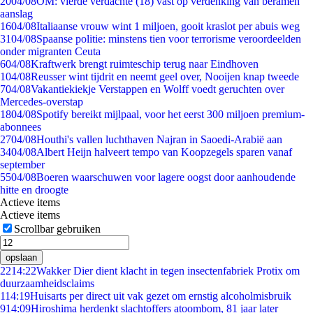
20
04/08
OM: vierde verdachte (18) vast op verdenking van beramen
aanslag
16
04/08
Italiaanse vrouw wint 1 miljoen, gooit kraslot per abuis weg
31
04/08
Spaanse politie: minstens tien voor terrorisme veroordeelden
onder migranten Ceuta
6
04/08
Kraftwerk brengt ruimteschip terug naar Eindhoven
1
04/08
Reusser wint tijdrit en neemt geel over, Nooijen knap tweede
7
04/08
Vakantiekiekje Verstappen en Wolff voedt geruchten over
Mercedes-overstap
18
04/08
Spotify bereikt mijlpaal, voor het eerst 300 miljoen premium-
abonnees
27
04/08
Houthi's vallen luchthaven Najran in Saoedi-Arabië aan
34
04/08
Albert Heijn halveert tempo van Koopzegels sparen vanaf
september
55
04/08
Boeren waarschuwen voor lagere oogst door aanhoudende
hitte en droogte
Actieve items
Actieve items
Scrollbar gebruiken
opslaan
22
14:22
Wakker Dier dient klacht in tegen insectenfabriek Protix om
duurzaamheidsclaims
1
14:19
Huisarts per direct uit vak gezet om ernstig alcoholmisbruik
9
14:09
Hiroshima herdenkt slachtoffers atoombom, 81 jaar later