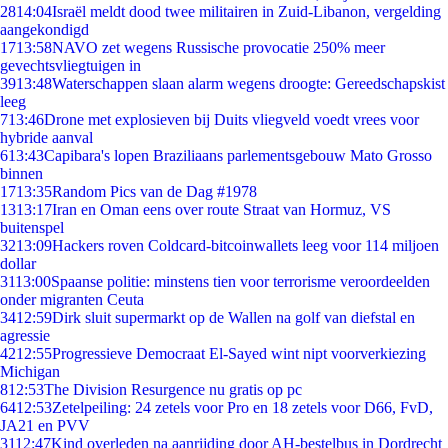
28
14:04
Israël meldt dood twee militairen in Zuid-Libanon, vergelding
aangekondigd
17
13:58
NAVO zet wegens Russische provocatie 250% meer
gevechtsvliegtuigen in
39
13:48
Waterschappen slaan alarm wegens droogte: Gereedschapskist
leeg
7
13:46
Drone met explosieven bij Duits vliegveld voedt vrees voor
hybride aanval
6
13:43
Capibara's lopen Braziliaans parlementsgebouw Mato Grosso
binnen
17
13:35
Random Pics van de Dag #1978
13
13:17
Iran en Oman eens over route Straat van Hormuz, VS
buitenspel
32
13:09
Hackers roven Coldcard-bitcoinwallets leeg voor 114 miljoen
dollar
31
13:00
Spaanse politie: minstens tien voor terrorisme veroordeelden
onder migranten Ceuta
34
12:59
Dirk sluit supermarkt op de Wallen na golf van diefstal en
agressie
42
12:55
Progressieve Democraat El-Sayed wint nipt voorverkiezing
Michigan
8
12:53
The Division Resurgence nu gratis op pc
64
12:53
Zetelpeiling: 24 zetels voor Pro en 18 zetels voor D66, FvD,
JA21 en PVV
31
12:47
Kind overleden na aanrijding door AH-bestelbus in Dordrecht