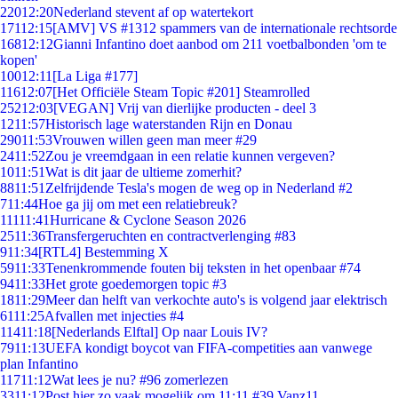
220
12:20
Nederland stevent af op watertekort
171
12:15
[AMV] VS #1312 spammers van de internationale rechtsorde
168
12:12
Gianni Infantino doet aanbod om 211 voetbalbonden 'om te
kopen'
100
12:11
[La Liga #177]
116
12:07
[Het Officiële Steam Topic #201] Steamrolled
252
12:03
[VEGAN] Vrij van dierlijke producten - deel 3
12
11:57
Historisch lage waterstanden Rijn en Donau
290
11:53
Vrouwen willen geen man meer #29
24
11:52
Zou je vreemdgaan in een relatie kunnen vergeven?
10
11:51
Wat is dit jaar de ultieme zomerhit?
88
11:51
Zelfrijdende Tesla's mogen de weg op in Nederland #2
7
11:44
Hoe ga jij om met een relatiebreuk?
111
11:41
Hurricane & Cyclone Season 2026
25
11:36
Transfergeruchten en contractverlenging #83
9
11:34
[RTL4] Bestemming X
59
11:33
Tenenkrommende fouten bij teksten in het openbaar #74
94
11:33
Het grote goedemorgen topic #3
18
11:29
Meer dan helft van verkochte auto's is volgend jaar elektrisch
61
11:25
Afvallen met injecties #4
114
11:18
[Nederlands Elftal] Op naar Louis IV?
79
11:13
UEFA kondigt boycot van FIFA-competities aan vanwege
plan Infantino
117
11:12
Wat lees je nu? #96 zomerlezen
33
11:12
Post hier zo vaak mogelijk om 11:11 #39 Vanz11