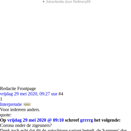
▼ Advertentie door Refinery89
Redactie Frontpage
vrijdag 29 mei 2020, 09:27 uur
#4
1
Interpretatie
Voor iedereen anders.
quote:
Op
vrijdag 29 mei 2020 @ 09:10
schreef
grrrrg
het volgende:
Corona onder de zigeuners?
Denk toch echt dat dit de autochtone variant betreft, de 'kampers' dus.