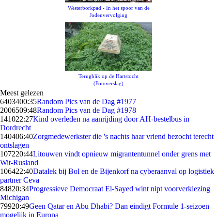
Westerborkpad - In het spoor van de
Jodenvervolging
Terugblik op de Hartstocht
(Fotoverslag)
Meest gelezen
64034
00:35
Random Pics van de Dag #1977
20065
09:48
Random Pics van de Dag #1978
1410
22:27
Kind overleden na aanrijding door AH-bestelbus in
Dordrecht
1404
06:40
Zorgmedewerkster die 's nachts haar vriend bezocht terecht
ontslagen
1072
20:44
Litouwen vindt opnieuw migrantentunnel onder grens met
Wit-Rusland
1064
22:40
Datalek bij Bol en de Bijenkorf na cyberaanval op logistiek
partner Ceva
848
20:34
Progressieve Democraat El-Sayed wint nipt voorverkiezing
Michigan
799
20:49
Geen Qatar en Abu Dhabi? Dan eindigt Formule 1-seizoen
mogelijk in Europa