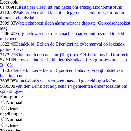
Lees ook
0
14:09
Huisarts per direct uit vak gezet om ernstig alcoholmisbruik
21
10:28
Wakker Dier dient klacht in tegen insectenfabriek Protix om
duurzaamheidsclaims
39
09:33
Waterschappen slaan alarm wegens droogte: Gereedschapskist
leeg
19
06:40
Zorgmedewerkster die 's nachts haar vriend bezocht terecht
ontslagen
16
22:40
Datalek bij Bol en de Bijenkorf na cyberaanval op logistiek
partner Ceva
31
22:27
Kind overleden na aanrijding door AH-bestelbus in Dordrecht
5
22:14
Nieuw slachtoffer in kindermisbruikzaak zorgprofessional Jan
B. (66)
11
20:24
Accell, moederbedrijf Sparta en Batavus, vraagt uitstel van
betaling aan
36
05/08
Vinted-foto's van vrouwen massaal gedeeld op seksfora
50
05/08
Van den Brink zet nog eens 14 gemeenten onder toezicht om
spreidingswet
Font-grootte:
Normaal
Kleiner
regelhoogte :
Normaal
Kleiner
20 reacties