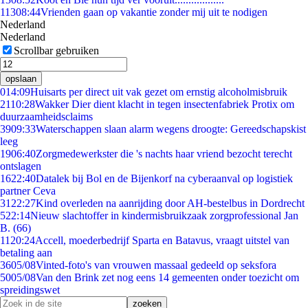
113
08:44
Vrienden gaan op vakantie zonder mij uit te nodigen
Nederland
Nederland
Scrollbar gebruiken
opslaan
0
14:09
Huisarts per direct uit vak gezet om ernstig alcoholmisbruik
21
10:28
Wakker Dier dient klacht in tegen insectenfabriek Protix om
duurzaamheidsclaims
39
09:33
Waterschappen slaan alarm wegens droogte: Gereedschapskist
leeg
19
06:40
Zorgmedewerkster die 's nachts haar vriend bezocht terecht
ontslagen
16
22:40
Datalek bij Bol en de Bijenkorf na cyberaanval op logistiek
partner Ceva
31
22:27
Kind overleden na aanrijding door AH-bestelbus in Dordrecht
5
22:14
Nieuw slachtoffer in kindermisbruikzaak zorgprofessional Jan
B. (66)
11
20:24
Accell, moederbedrijf Sparta en Batavus, vraagt uitstel van
betaling aan
36
05/08
Vinted-foto's van vrouwen massaal gedeeld op seksfora
50
05/08
Van den Brink zet nog eens 14 gemeenten onder toezicht om
spreidingswet