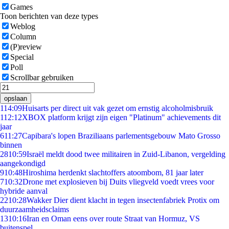
Games
Toon berichten van deze types
Weblog
Column
(P)review
Special
Poll
Scrollbar gebruiken
opslaan
1
14:09
Huisarts per direct uit vak gezet om ernstig alcoholmisbruik
1
12:12
XBOX platform krijgt zijn eigen "Platinum" achievements dit
jaar
6
11:27
Capibara's lopen Braziliaans parlementsgebouw Mato Grosso
binnen
28
10:59
Israël meldt dood twee militairen in Zuid-Libanon, vergelding
aangekondigd
9
10:48
Hiroshima herdenkt slachtoffers atoombom, 81 jaar later
7
10:32
Drone met explosieven bij Duits vliegveld voedt vrees voor
hybride aanval
22
10:28
Wakker Dier dient klacht in tegen insectenfabriek Protix om
duurzaamheidsclaims
13
10:16
Iran en Oman eens over route Straat van Hormuz, VS
buitenspel