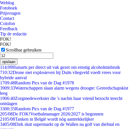
Weblog
Fotoboek
Prijsvragen
Contact
Colofon
Feedback
Tip de redactie
FOK!
FOK!
Scrollbar gebruiken
opslaan
1
14:09
Huisarts per direct uit vak gezet om ernstig alcoholmisbruik
7
10:32
Drone met explosieven bij Duits vliegveld voedt vrees voor
hybride aanval
17
09:48
Random Pics van de Dag #1978
39
09:33
Waterschappen slaan alarm wegens droogte: Gereedschapskist
leeg
19
06:40
Zorgmedewerkster die 's nachts haar vriend bezocht terecht
ontslagen
33
00:35
Random Pics van de Dag #1977
2
05/08
De FOK!Voetbalmanager 2026/2027 is begonnen
21
05/08
Tanken in België wordt nóg aantrekkelijker
34
05/08
Dirk sluit supermarkt op de Wallen na golf van diefstal en