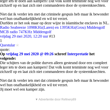
leger iets te doen aan kampers! Dat volk komt tenminste nog wel voor
zichzelf op en laat zich niet commanderen door de systeemknechten.
Niet dat ik verder iets met dat criminele gespuis heb maar ik bewonder
wel hun onafhankelijkheid en wil tot verzet.
Durfden ze het ook maar op deze wijze in islamitische enclaves in NL.
Radio Seabreeze 1098KHz(Laren) en 1395KHz(Grou) Middengolf
MCB radio 747KHz Middengolf
vrijdag 29 mei 2020, 12:20 uur
#13
1
Questular
quote:
Op
vrijdag 29 mei 2020 @ 09:26
schreef
Interpretatie
het
volgende:
Die schijters van de politie durven alleen gesteund door een compleet
leger iets te doen aan kampers! Dat volk komt tenminste nog wel voor
zichzelf op en laat zich niet commanderen door de systeemknechten.
Niet dat ik verder iets met dat criminele gespuis heb maar ik bewonder
wel hun onafhankelijkheid en wil tot verzet.
Jij moet wel een kamper zijn.
▼ Advertentie door Refinery89