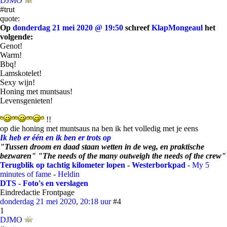
DJMO
#trut
quote:
Op
donderdag 21 mei 2020 @ 19:50
schreef
KlapMongeaul
het
volgende:
Genot!
Warm!
Bbq!
Lamskotelet!
Sexy wijn!
Honing met muntsaus!
Levensgenieten!
!!
op die honing met muntsaus na ben ik het volledig met je eens
Ik heb er één en ik ben er trots op
"Tussen droom en daad staan wetten in de weg, en praktische
bezwaren" "The needs of the many outweigh the needs of the crew"
Terugblik op tachtig kilometer lopen
-
Westerborkpad
-
My 5
minutes of fame
-
Heldin
DTS - Foto's en verslagen
Eindredactie Frontpage
donderdag 21 mei 2020, 20:18 uur
#4
1
DJMO