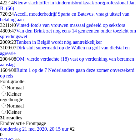
4
22:14
Nieuw slachtoffer in kindermisbruikzaak zorgprofessional Jan
B. (66)
7
20:24
Accell, moederbedrijf Sparta en Batavus, vraagt uitstel van
betaling aan
32
11:40
Vinted-foto's van vrouwen massaal gedeeld op seksfora
48
09:47
Van den Brink zet nog eens 14 gemeenten onder toezicht om
spreidingswet
20
09:23
Tanken in België wordt nóg aantrekkelijker
31
09:07
Dirk sluit supermarkt op de Wallen na golf van diefstal en
agressie
20
04/08
OM: vierde verdachte (18) vast op verdenking van beramen
aanslag
16
04/08
Ruim 1 op de 7 Nederlanders gaan deze zomer onverzekerd
op reis
Font-grootte:
Normaal
Kleiner
regelhoogte :
Normaal
Kleiner
31 reacties
Eindredactie Frontpage
donderdag 21 mei 2020, 20:15 uur
#2
0