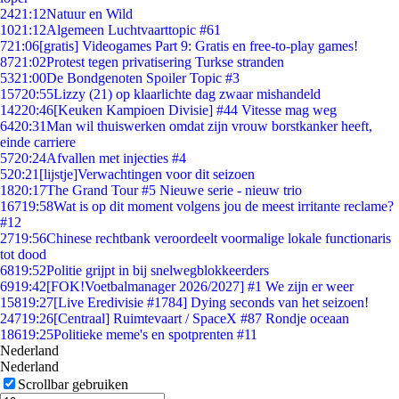
24
21:12
Natuur en Wild
10
21:12
Algemeen Luchtvaarttopic #61
7
21:06
[gratis] Videogames Part 9: Gratis en free-to-play games!
87
21:02
Protest tegen privatisering Turkse stranden
53
21:00
De Bondgenoten Spoiler Topic #3
157
20:55
Lizzy (21) op klaarlichte dag zwaar mishandeld
142
20:46
[Keuken Kampioen Divisie] #44 Vitesse mag weg
64
20:31
Man wil thuiswerken omdat zijn vrouw borstkanker heeft,
einde carriere
57
20:24
Afvallen met injecties #4
5
20:21
[lijstje]Verwachtingen voor dit seizoen
18
20:17
The Grand Tour #5 Nieuwe serie - nieuw trio
167
19:58
Wat is op dit moment volgens jou de meest irritante reclame?
#12
27
19:56
Chinese rechtbank veroordeelt voormalige lokale functionaris
tot dood
68
19:52
Politie grijpt in bij snelwegblokkeerders
69
19:42
[FOK!Voetbalmanager 2026/2027] #1 We zijn er weer
158
19:27
[Live Eredivisie #1784] Dying seconds van het seizoen!
247
19:26
[Centraal] Ruimtevaart / SpaceX #87 Rondje oceaan
186
19:25
Politieke meme's en spotprenten #11
Nederland
Nederland
Scrollbar gebruiken