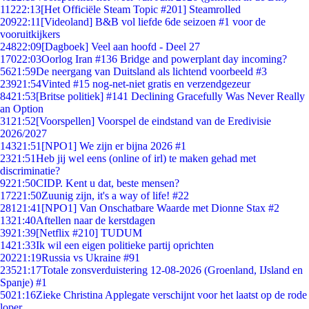
112
22:13
[Het Officiële Steam Topic #201] Steamrolled
209
22:11
[Videoland] B&B vol liefde 6de seizoen #1 voor de
vooruitkijkers
248
22:09
[Dagboek] Veel aan hoofd - Deel 27
170
22:03
Oorlog Iran #136 Bridge and powerplant day incoming?
56
21:59
De neergang van Duitsland als lichtend voorbeeld #3
239
21:54
Vinted #15 nog-net-niet gratis en verzendgezeur
84
21:53
[Britse politiek] #141 Declining Gracefully Was Never Really
an Option
31
21:52
[Voorspellen] Voorspel de eindstand van de Eredivisie
2026/2027
143
21:51
[NPO1] We zijn er bijna 2026 #1
23
21:51
Heb jij wel eens (online of irl) te maken gehad met
discriminatie?
92
21:50
CIDP. Kent u dat, beste mensen?
172
21:50
Zuunig zijn, it's a way of life! #22
281
21:41
[NPO1] Van Onschatbare Waarde met Dionne Stax #2
13
21:40
Aftellen naar de kerstdagen
39
21:39
[Netflix #210] TUDUM
14
21:33
Ik wil een eigen politieke partij oprichten
202
21:19
Russia vs Ukraine #91
235
21:17
Totale zonsverduistering 12-08-2026 (Groenland, IJsland en
Spanje) #1
50
21:16
Zieke Christina Applegate verschijnt voor het laatst op de rode
loper