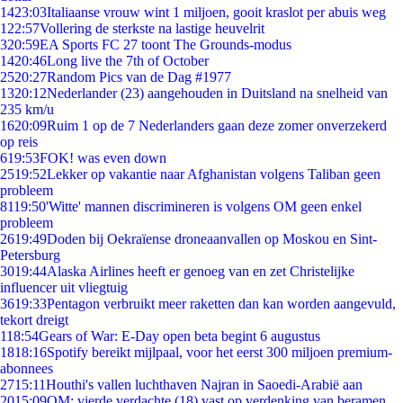
14
23:03
Italiaanse vrouw wint 1 miljoen, gooit kraslot per abuis weg
1
22:57
Vollering de sterkste na lastige heuvelrit
3
20:59
EA Sports FC 27 toont The Grounds-modus
14
20:46
Long live the 7th of October
25
20:27
Random Pics van de Dag #1977
13
20:12
Nederlander (23) aangehouden in Duitsland na snelheid van
235 km/u
16
20:09
Ruim 1 op de 7 Nederlanders gaan deze zomer onverzekerd
op reis
6
19:53
FOK! was even down
25
19:52
Lekker op vakantie naar Afghanistan volgens Taliban geen
probleem
81
19:50
'Witte' mannen discrimineren is volgens OM geen enkel
probleem
26
19:49
Doden bij Oekraïense droneaanvallen op Moskou en Sint-
Petersburg
30
19:44
Alaska Airlines heeft er genoeg van en zet Christelijke
influencer uit vliegtuig
36
19:33
Pentagon verbruikt meer raketten dan kan worden aangevuld,
tekort dreigt
1
18:54
Gears of War: E-Day open beta begint 6 augustus
18
18:16
Spotify bereikt mijlpaal, voor het eerst 300 miljoen premium-
abonnees
27
15:11
Houthi's vallen luchthaven Najran in Saoedi-Arabië aan
20
15:09
OM: vierde verdachte (18) vast op verdenking van beramen