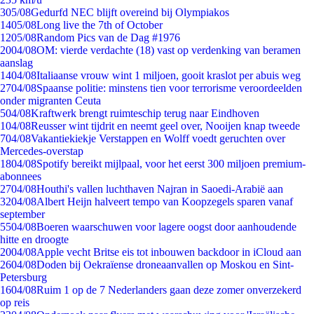
3
05/08
Gedurfd NEC blijft overeind bij Olympiakos
14
05/08
Long live the 7th of October
12
05/08
Random Pics van de Dag #1976
20
04/08
OM: vierde verdachte (18) vast op verdenking van beramen
aanslag
14
04/08
Italiaanse vrouw wint 1 miljoen, gooit kraslot per abuis weg
27
04/08
Spaanse politie: minstens tien voor terrorisme veroordeelden
onder migranten Ceuta
5
04/08
Kraftwerk brengt ruimteschip terug naar Eindhoven
1
04/08
Reusser wint tijdrit en neemt geel over, Nooijen knap tweede
7
04/08
Vakantiekiekje Verstappen en Wolff voedt geruchten over
Mercedes-overstap
18
04/08
Spotify bereikt mijlpaal, voor het eerst 300 miljoen premium-
abonnees
27
04/08
Houthi's vallen luchthaven Najran in Saoedi-Arabië aan
32
04/08
Albert Heijn halveert tempo van Koopzegels sparen vanaf
september
55
04/08
Boeren waarschuwen voor lagere oogst door aanhoudende
hitte en droogte
20
04/08
Apple vecht Britse eis tot inbouwen backdoor in iCloud aan
26
04/08
Doden bij Oekraïense droneaanvallen op Moskou en Sint-
Petersburg
16
04/08
Ruim 1 op de 7 Nederlanders gaan deze zomer onverzekerd
op reis