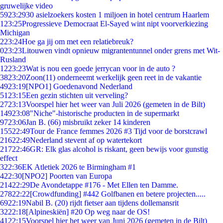
gruwelijke video
59
23:29
30 asielzoekers kosten 1 miljoen in hotel centrum Haarlem
1
23:25
Progressieve Democraat El-Sayed wint nipt voorverkiezing
Michigan
2
23:24
Hoe ga jij om met een relatiebreuk?
0
23:23
Litouwen vindt opnieuw migrantentunnel onder grens met Wit-
Rusland
12
23:23
Wat is nou een goede jerrycan voor in de auto ?
38
23:20
Zoon(11) onderneemt werkelijk geen reet in de vakantie
49
23:19
[NPO1] Goedenavond Nederland
51
23:15
Een gezin stichten uit verveling?
27
23:13
Voorspel hier het weer van Juli 2026 (gemeten in de Bilt)
149
23:08
"Niche"-historische producten in de supermarkt
97
23:06
Jan B. (66) misbruikt zeker 14 kinderen
155
22:49
Tour de France femmes 2026 #3 Tijd voor de borstcrawl
216
22:49
Nederland stevent af op watertekort
217
22:46
GR: Elk glas alcohol is riskant, geen bewijs voor gunstig
effect
3
22:36
EK Atletiek 2026 te Birmingham #1
4
22:30
[NPO2] Poorten van Europa
214
22:29
De Avondetappe #176 - Met Ellen ten Damme.
278
22:22
[Crowdfunding] #442 Golfbanen en betere projecten.....
69
22:19
Nabil B. (20) rijdt fietser aan tijdens dollemansrit
32
22:18
[Alpineskiën] #20 Op weg naar de OS!
41
22:15
Voorspel hier het weer van Juni 2026 (gemeten in de Bilt)