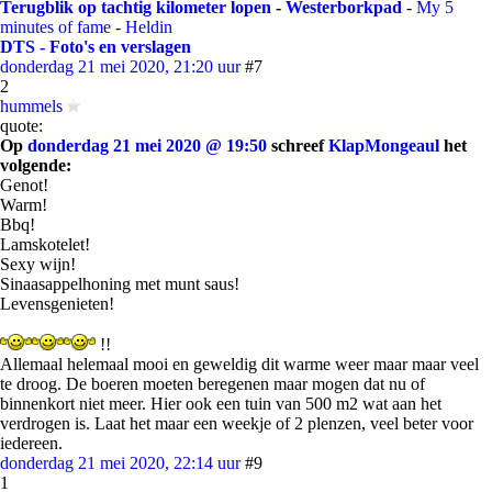
Terugblik op tachtig kilometer lopen
-
Westerborkpad
-
My 5
minutes of fame
-
Heldin
DTS - Foto's en verslagen
donderdag 21 mei 2020, 21:20 uur
#7
2
hummels
quote:
Op
donderdag 21 mei 2020 @ 19:50
schreef
KlapMongeaul
het
volgende:
Genot!
Warm!
Bbq!
Lamskotelet!
Sexy wijn!
Sinaasappelhoning met munt saus!
Levensgenieten!
!!
Allemaal helemaal mooi en geweldig dit warme weer maar maar veel
te droog. De boeren moeten beregenen maar mogen dat nu of
binnenkort niet meer. Hier ook een tuin van 500 m2 wat aan het
verdrogen is. Laat het maar een weekje of 2 plenzen, veel beter voor
iedereen.
donderdag 21 mei 2020, 22:14 uur
#9
1