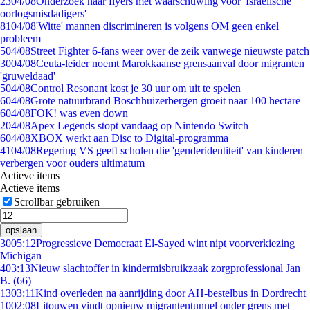
23
04/08
Onderzoek naar flyers met waarschuwing voor 'Israëlische
oorlogsmisdadigers'
81
04/08
'Witte' mannen discrimineren is volgens OM geen enkel
probleem
5
04/08
Street Fighter 6-fans weer over de zeik vanwege nieuwste patch
30
04/08
Ceuta-leider noemt Marokkaanse grensaanval door migranten
'gruweldaad'
5
04/08
Control Resonant kost je 30 uur om uit te spelen
6
04/08
Grote natuurbrand Boschhuizerbergen groeit naar 100 hectare
6
04/08
FOK! was even down
2
04/08
Apex Legends stopt vandaag op Nintendo Switch
6
04/08
XBOX werkt aan Disc to Digital-programma
41
04/08
Regering VS geeft scholen die 'genderidentiteit' van kinderen
verbergen voor ouders ultimatum
Actieve items
Actieve items
Scrollbar gebruiken
opslaan
30
05:12
Progressieve Democraat El-Sayed wint nipt voorverkiezing
Michigan
4
03:13
Nieuw slachtoffer in kindermisbruikzaak zorgprofessional Jan
B. (66)
13
03:11
Kind overleden na aanrijding door AH-bestelbus in Dordrecht
10
02:08
Litouwen vindt opnieuw migrantentunnel onder grens met