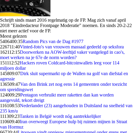
Schrijft sinds maart 2016 regelmatig op de FP. Mag zich vanaf april
2018 "
Eindredacteur Frontpage Moderatie
" noemen. En sinds 20-2-22
niet meer actief voor de FP.
Meest gelezen
54064
00:35
Random Pics van de Dag #1977
2267
11:40
Vinted-foto's van vrouwen massaal gedeeld op seksfora
1621
12:15
Doorwerken na AOW-leeftijd vaker vastgelegd in cao's,
moet werken na je 67e de norm worden?
1511
12:52
Hackers roven Coldcard-bitcoinwallets leeg voor 114
miljoen dollar
1458
09:07
Dirk sluit supermarkt op de Wallen na golf van diefstal en
agressie
1365
09:47
Van den Brink zet nog eens 14 gemeenten onder toezicht
om spreidingswet
1240
09:29
Pentagon verbruikt meer raketten dan kan worden
aangevuld, tekort dreigt
1161
08:53
Nederlander (23) aangehouden in Duitsland na snelheid van
235 km/u
1113
09:23
Tanken in België wordt nóg aantrekkelijker
1106
09:40
Iran overweegt Europese hulp bij ruimen mijnen in Straat
van Hormuz
667
20:44
Litouwen vindt opnieuw migrantentunnel onder grens met