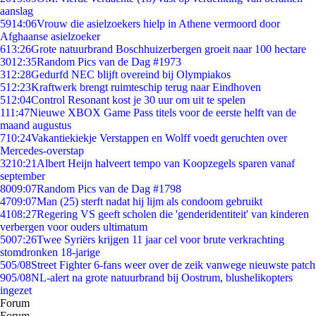
aanslag
59
14:06
Vrouw die asielzoekers hielp in Athene vermoord door
Afghaanse asielzoeker
6
13:26
Grote natuurbrand Boschhuizerbergen groeit naar 100 hectare
30
12:35
Random Pics van de Dag #1973
3
12:28
Gedurfd NEC blijft overeind bij Olympiakos
5
12:23
Kraftwerk brengt ruimteschip terug naar Eindhoven
5
12:04
Control Resonant kost je 30 uur om uit te spelen
1
11:47
Nieuwe XBOX Game Pass titels voor de eerste helft van de
maand augustus
7
10:24
Vakantiekiekje Verstappen en Wolff voedt geruchten over
Mercedes-overstap
32
10:21
Albert Heijn halveert tempo van Koopzegels sparen vanaf
september
80
09:07
Random Pics van de Dag #1798
47
09:07
Man (25) sterft nadat hij lijm als condoom gebruikt
41
08:27
Regering VS geeft scholen die 'genderidentiteit' van kinderen
verbergen voor ouders ultimatum
50
07:26
Twee Syriërs krijgen 11 jaar cel voor brute verkrachting
stomdronken 18-jarige
5
05/08
Street Fighter 6-fans weer over de zeik vanwege nieuwste patch
9
05/08
NL-alert na grote natuurbrand bij Oostrum, blushelikopters
ingezet
Forum
Forum