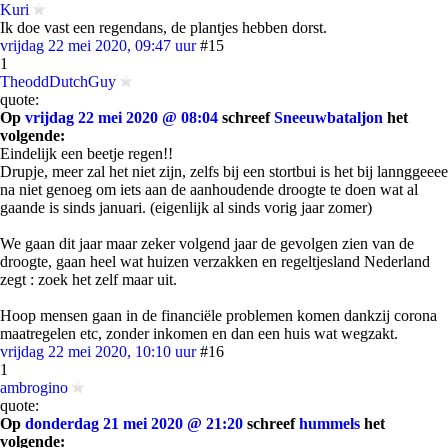
Kuri
Ik doe vast een regendans, de plantjes hebben dorst.
vrijdag 22 mei 2020, 09:47 uur
#15
1
TheoddDutchGuy
quote:
Op
vrijdag 22 mei 2020 @ 08:04
schreef
Sneeuwbataljon
het
volgende:
Eindelijk een beetje regen!!
Drupje, meer zal het niet zijn, zelfs bij een stortbui is het bij lannggeeee
na niet genoeg om iets aan de aanhoudende droogte te doen wat al
gaande is sinds januari. (eigenlijk al sinds vorig jaar zomer)
We gaan dit jaar maar zeker volgend jaar de gevolgen zien van de
droogte, gaan heel wat huizen verzakken en regeltjesland Nederland
zegt : zoek het zelf maar uit.
Hoop mensen gaan in de financiële problemen komen dankzij corona
maatregelen etc, zonder inkomen en dan een huis wat wegzakt.
vrijdag 22 mei 2020, 10:10 uur
#16
1
ambrogino
quote:
Op
donderdag 21 mei 2020 @ 21:20
schreef
hummels
het
volgende: