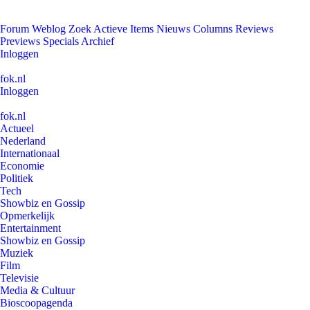
Forum
Weblog
Zoek
Actieve Items
Nieuws
Columns
Reviews
Previews
Specials
Archief
Inloggen
fok.nl
Inloggen
fok.nl
Actueel
Nederland
Internationaal
Economie
Politiek
Tech
Showbiz en Gossip
Opmerkelijk
Entertainment
Showbiz en Gossip
Muziek
Film
Televisie
Media & Cultuur
Bioscoopagenda