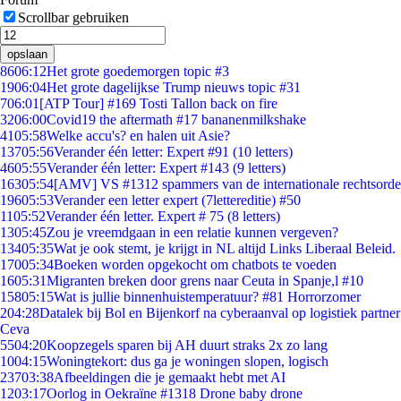
Scrollbar gebruiken
opslaan
86
06:12
Het grote goedemorgen topic #3
19
06:04
Het grote dagelijkse Trump nieuws topic #31
7
06:01
[ATP Tour] #169 Tosti Tallon back on fire
32
06:00
Covid19 the aftermath #17 bananenmilkshake
41
05:58
Welke accu's? en halen uit Asie?
137
05:56
Verander één letter: Expert #91 (10 letters)
46
05:55
Verander één letter: Expert #143 (9 letters)
163
05:54
[AMV] VS #1312 spammers van de internationale rechtsorde
196
05:53
Verander een letter expert (7lettereditie) #50
11
05:52
Verander één letter. Expert # 75 (8 letters)
13
05:45
Zou je vreemdgaan in een relatie kunnen vergeven?
134
05:35
Wat je ook stemt, je krijgt in NL altijd Links Liberaal Beleid.
170
05:34
Boeken worden opgekocht om chatbots te voeden
16
05:31
Migranten breken door grens naar Ceuta in Spanje,l #10
158
05:15
Wat is jullie binnenhuistemperatuur? #81 Horrorzomer
2
04:28
Datalek bij Bol en Bijenkorf na cyberaanval op logistiek partner
Ceva
55
04:20
Koopzegels sparen bij AH duurt straks 2x zo lang
10
04:15
Woningtekort: dus ga je woningen slopen, logisch
237
03:38
Afbeeldingen die je gemaakt hebt met AI
12
03:17
Oorlog in Oekraïne #1318 Drone baby drone