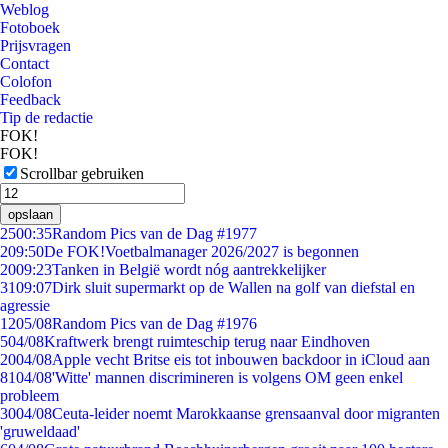
Weblog
Fotoboek
Prijsvragen
Contact
Colofon
Feedback
Tip de redactie
FOK!
FOK!
Scrollbar gebruiken
opslaan
25
00:35
Random Pics van de Dag #1977
2
09:50
De FOK!Voetbalmanager 2026/2027 is begonnen
20
09:23
Tanken in België wordt nóg aantrekkelijker
31
09:07
Dirk sluit supermarkt op de Wallen na golf van diefstal en
agressie
12
05/08
Random Pics van de Dag #1976
5
04/08
Kraftwerk brengt ruimteschip terug naar Eindhoven
20
04/08
Apple vecht Britse eis tot inbouwen backdoor in iCloud aan
81
04/08
'Witte' mannen discrimineren is volgens OM geen enkel
probleem
30
04/08
Ceuta-leider noemt Marokkaanse grensaanval door migranten
'gruweldaad'