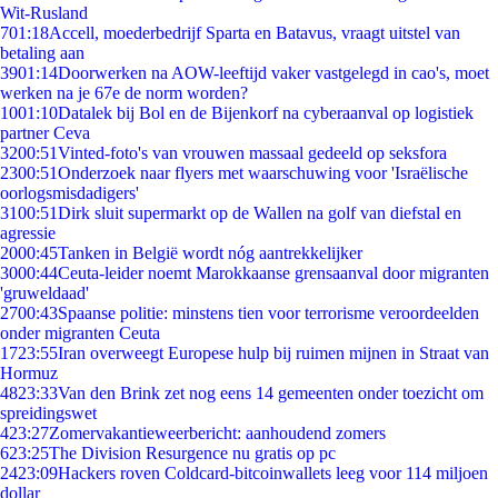
Wit-Rusland
7
01:18
Accell, moederbedrijf Sparta en Batavus, vraagt uitstel van
betaling aan
39
01:14
Doorwerken na AOW-leeftijd vaker vastgelegd in cao's, moet
werken na je 67e de norm worden?
10
01:10
Datalek bij Bol en de Bijenkorf na cyberaanval op logistiek
partner Ceva
32
00:51
Vinted-foto's van vrouwen massaal gedeeld op seksfora
23
00:51
Onderzoek naar flyers met waarschuwing voor 'Israëlische
oorlogsmisdadigers'
31
00:51
Dirk sluit supermarkt op de Wallen na golf van diefstal en
agressie
20
00:45
Tanken in België wordt nóg aantrekkelijker
30
00:44
Ceuta-leider noemt Marokkaanse grensaanval door migranten
'gruweldaad'
27
00:43
Spaanse politie: minstens tien voor terrorisme veroordeelden
onder migranten Ceuta
17
23:55
Iran overweegt Europese hulp bij ruimen mijnen in Straat van
Hormuz
48
23:33
Van den Brink zet nog eens 14 gemeenten onder toezicht om
spreidingswet
4
23:27
Zomervakantieweerbericht: aanhoudend zomers
6
23:25
The Division Resurgence nu gratis op pc
24
23:09
Hackers roven Coldcard-bitcoinwallets leeg voor 114 miljoen
dollar