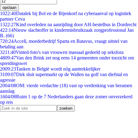
opslaan
10
22:40
Datalek bij Bol en de Bijenkorf na cyberaanval op logistiek
partner Ceva
13
22:27
Kind overleden na aanrijding door AH-bestelbus in Dordrecht
4
22:14
Nieuw slachtoffer in kindermisbruikzaak zorgprofessional Jan
B. (66)
7
20:24
Accell, moederbedrijf Sparta en Batavus, vraagt uitstel van
betaling aan
32
11:40
Vinted-foto's van vrouwen massaal gedeeld op seksfora
48
09:47
Van den Brink zet nog eens 14 gemeenten onder toezicht om
spreidingswet
20
09:23
Tanken in België wordt nóg aantrekkelijker
31
09:07
Dirk sluit supermarkt op de Wallen na golf van diefstal en
agressie
20
04/08
OM: vierde verdachte (18) vast op verdenking van beramen
aanslag
16
04/08
Ruim 1 op de 7 Nederlanders gaan deze zomer onverzekerd
op reis