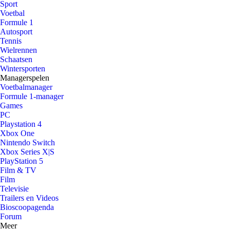
Sport
Voetbal
Formule 1
Autosport
Tennis
Wielrennen
Schaatsen
Wintersporten
Managerspelen
Voetbalmanager
Formule 1-manager
Games
PC
Playstation 4
Xbox One
Nintendo Switch
Xbox Series X|S
PlayStation 5
Film & TV
Film
Televisie
Trailers en Videos
Bioscoopagenda
Forum
Meer