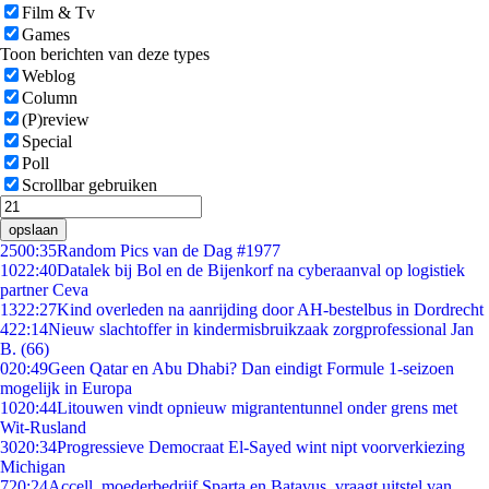
Film & Tv
Games
Toon berichten van deze types
Weblog
Column
(P)review
Special
Poll
Scrollbar gebruiken
opslaan
25
00:35
Random Pics van de Dag #1977
10
22:40
Datalek bij Bol en de Bijenkorf na cyberaanval op logistiek
partner Ceva
13
22:27
Kind overleden na aanrijding door AH-bestelbus in Dordrecht
4
22:14
Nieuw slachtoffer in kindermisbruikzaak zorgprofessional Jan
B. (66)
0
20:49
Geen Qatar en Abu Dhabi? Dan eindigt Formule 1-seizoen
mogelijk in Europa
10
20:44
Litouwen vindt opnieuw migrantentunnel onder grens met
Wit-Rusland
30
20:34
Progressieve Democraat El-Sayed wint nipt voorverkiezing
Michigan
7
20:24
Accell, moederbedrijf Sparta en Batavus, vraagt uitstel van