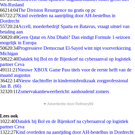
Wit-Rusland
662
14:04
The Division Resurgence nu gratis op pc
657
22:27
Kind overleden na aanrijding door AH-bestelbus in
Dordrecht
557
20:24
Accell, moederbedrijf Sparta en Batavus, vraagt uitstel van
betaling aan
508
20:49
Geen Qatar en Abu Dhabi? Dan eindigt Formule 1-seizoen
mogelijk in Europa
506
20:34
Progressieve Democraat El-Sayed wint nipt voorverkiezing
Michigan
506
22:40
Datalek bij Bol en de Bijenkorf na cyberaanval op logistiek
partner Ceva
491
11:21
Nieuwe XBOX Game Pass titels voor de eerste helft van de
maand augustus
364
22:14
Nieuw slachtoffer in kindermisbruikzaak zorgprofessional
Jan B. (66)
323
20:11
Zomervakantieweerbericht: aanhoudend zomers
▼ Advertentie door Refinery89
Lees ook
10
22:40
Datalek bij Bol en de Bijenkorf na cyberaanval op logistiek
partner Ceva
13
22:27
Kind overleden na aanrijding door AH-bestelbus in Dordrecht