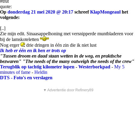
#trut
quote:
Op
donderdag 21 mei 2020 @ 20:17
schreef
KlapMongeaul
het
volgende:
[..]
Zie mijn edit. Sinaasappelhoning met versnipperde muntbladeren voor
bij de lamskoteletten
Nog erger
drie dringen in één zin die ik niet lust
Ik heb er één en ik ben er trots op
"Tussen droom en daad staan wetten in de weg, en praktische
bezwaren" "The needs of the many outweigh the needs of the crew"
Terugblik op tachtig kilometer lopen
-
Westerborkpad
-
My 5
minutes of fame
-
Heldin
DTS - Foto's en verslagen
▼ Advertentie door Refinery89