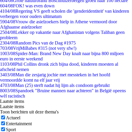
6
04/08
Grote natuurbrand Boschhuizerbergen groeit naar 100 hectare
6
04/08
FOK! was even down
41
04/08
Regering VS geeft scholen die 'genderidentiteit' van kinderen
verbergen voor ouders ultimatum
59
04/08
Vrouw die asielzoekers hielp in Athene vermoord door
Afghaanse asielzoeker
25
04/08
Lekker op vakantie naar Afghanistan volgens Taliban geen
probleem
23
04/08
Random Pics van de Dag #1975
7
03/08
VrijMiBabes #315 (not very sfw!)
10
03/08
Spider-Man: Brand New Day knalt naar bijna 800 miljoen
euro in eerste weekend
11
03/08
Phil Collins dronk zich bijna dood, kinderen moesten al
afscheid nemen
34
03/08
Man die zesjarig jochie met messteken in het hoofd
vermoordde komt na elf jaar vrij
47
03/08
Man (25) sterft nadat hij lijm als condoom gebruikt
80
03/08
Spandoek "Bruine mannen naar achteren" in België opeens
wèl racistisch
Laatste items
Laatste items
Toon berichten uit deze thema's
Actueel
Entertainment
Sport