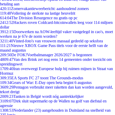
betaling aan
4
20:11
Zomervakantieweerbericht: aanhoudend zomers
1
19:48
Vollering de sterkste na lastige heuvelrit
6
14:04
The Division Resurgence nu gratis op pc
24
12:52
Hackers roven Coldcard-bitcoinwallets leeg voor 114 miljoen
dollar
39
12:15
Doorwerken na AOW-leeftijd vaker vastgelegd in cao's, moet
werken na je 67e de norm worden?
32
11:40
Vinted-foto's van vrouwen massaal gedeeld op seksfora
1
11:21
Nieuwe XBOX Game Pass titels voor de eerste helft van de
maand augustus
2
09:50
De FOK!Voetbalmanager 2026/2027 is begonnen
48
09:47
Van den Brink zet nog eens 14 gemeenten onder toezicht om
spreidingswet
17
09:40
Iran overweegt Europese hulp bij ruimen mijnen in Straat van
Hormuz
3
09:35
EA Sports FC 27 toont The Grounds-modus
1
09:34
Gears of War: E-Day open beta begint 6 augustus
36
09:29
Pentagon verbruikt meer raketten dan kan worden aangevuld,
tekort dreigt
20
09:23
Tanken in België wordt nóg aantrekkelijker
31
09:07
Dirk sluit supermarkt op de Wallen na golf van diefstal en
agressie
13
08:53
Nederlander (23) aangehouden in Duitsland na snelheid van
235 km/u