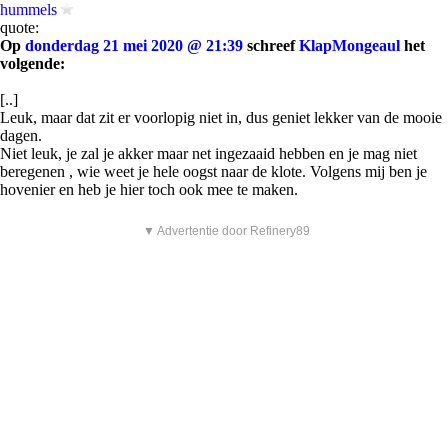
hummels
quote:
Op
donderdag 21 mei 2020 @ 21:39
schreef
KlapMongeaul
het
volgende:
[..]
Leuk, maar dat zit er voorlopig niet in, dus geniet lekker van de mooie
dagen.
Niet leuk, je zal je akker maar net ingezaaid hebben en je mag niet
beregenen , wie weet je hele oogst naar de klote. Volgens mij ben je
hovenier en heb je hier toch ook mee te maken.
▼ Advertentie door Refinery89