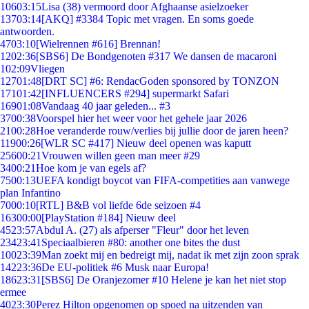
106
03:15
Lisa (38) vermoord door Afghaanse asielzoeker
137
03:14
[AKQ] #3384 Topic met vragen. En soms goede
antwoorden.
47
03:10
[Wielrennen #616] Brennan!
12
02:36
[SBS6] De Bondgenoten #317 We dansen de macaroni
1
02:09
Vliegen
127
01:48
[DRT SC] #6: RendacGoden sponsored by TONZON
171
01:42
[INFLUENCERS #294] supermarkt Safari
169
01:08
Vandaag 40 jaar geleden... #3
37
00:38
Voorspel hier het weer voor het gehele jaar 2026
21
00:28
Hoe veranderde rouw/verlies bij jullie door de jaren heen?
119
00:26
[WLR SC #417] Nieuw deel openen was kaputt
256
00:21
Vrouwen willen geen man meer #29
34
00:21
Hoe kom je van egels af?
75
00:13
UEFA kondigt boycot van FIFA-competities aan vanwege
plan Infantino
70
00:10
[RTL] B&B vol liefde 6de seizoen #4
163
00:00
[PlayStation #184] Nieuw deel
45
23:57
Abdul A. (27) als afperser "Fleur" door het leven
234
23:41
Speciaalbieren #80: another one bites the dust
100
23:39
Man zoekt mij en bedreigt mij, nadat ik met zijn zoon sprak
142
23:36
De EU-politiek #6 Musk naar Europa!
186
23:31
[SBS6] De Oranjezomer #10 Helene je kan het niet stop
ermee
40
23:30
Perez Hilton opgenomen op spoed na uitzenden van