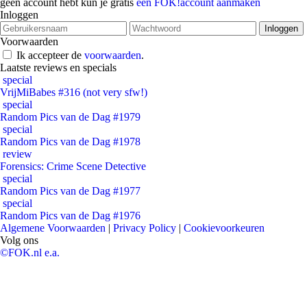
geen account hebt kun je gratis
een FOK!account aanmaken
Inloggen
Voorwaarden
Ik accepteer de
voorwaarden
.
Laatste reviews en specials
special
VrijMiBabes #316 (not very sfw!)
special
Random Pics van de Dag #1979
special
Random Pics van de Dag #1978
review
Forensics: Crime Scene Detective
special
Random Pics van de Dag #1977
special
Random Pics van de Dag #1976
Algemene Voorwaarden
|
Privacy Policy
|
Cookievoorkeuren
Volg ons
©FOK.nl e.a.