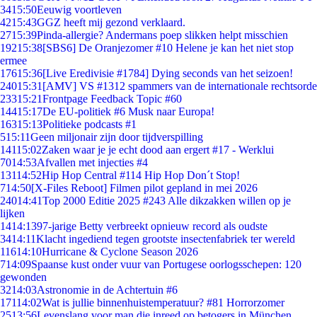
34
15:50
Eeuwig voortleven
42
15:43
GGZ heeft mij gezond verklaard.
27
15:39
Pinda-allergie? Andermans poep slikken helpt misschien
192
15:38
[SBS6] De Oranjezomer #10 Helene je kan het niet stop
ermee
176
15:36
[Live Eredivisie #1784] Dying seconds van het seizoen!
240
15:31
[AMV] VS #1312 spammers van de internationale rechtsorde
233
15:21
Frontpage Feedback Topic #60
144
15:17
De EU-politiek #6 Musk naar Europa!
163
15:13
Politieke podcasts #1
5
15:11
Geen miljonair zijn door tijdverspilling
141
15:02
Zaken waar je je echt dood aan ergert #17 - Werklui
70
14:53
Afvallen met injecties #4
131
14:52
Hip Hop Central #114 Hip Hop Don´t Stop!
7
14:50
[X-Files Reboot] Filmen pilot gepland in mei 2026
240
14:41
Top 2000 Editie 2025 #243 Alle dikzakken willen op je
lijken
14
14:13
97-jarige Betty verbreekt opnieuw record als oudste
34
14:11
Klacht ingediend tegen grootste insectenfabriek ter wereld
116
14:10
Hurricane & Cyclone Season 2026
7
14:09
Spaanse kust onder vuur van Portugese oorlogsschepen: 120
gewonden
32
14:03
Astronomie in de Achtertuin #6
171
14:02
Wat is jullie binnenhuistemperatuur? #81 Horrorzomer
25
13:56
Levenslang voor man die inreed op betogers in München