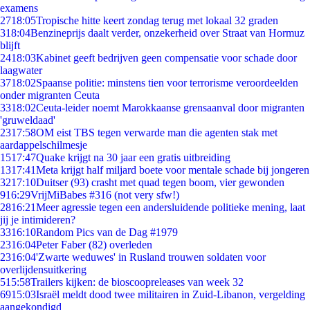
examens
27
18:05
Tropische hitte keert zondag terug met lokaal 32 graden
3
18:04
Benzineprijs daalt verder, onzekerheid over Straat van Hormuz
blijft
24
18:03
Kabinet geeft bedrijven geen compensatie voor schade door
laagwater
37
18:02
Spaanse politie: minstens tien voor terrorisme veroordeelden
onder migranten Ceuta
33
18:02
Ceuta-leider noemt Marokkaanse grensaanval door migranten
'gruweldaad'
23
17:58
OM eist TBS tegen verwarde man die agenten stak met
aardappelschilmesje
15
17:47
Quake krijgt na 30 jaar een gratis uitbreiding
13
17:41
Meta krijgt half miljard boete voor mentale schade bij jongeren
32
17:10
Duitser (93) crasht met quad tegen boom, vier gewonden
9
16:29
VrijMiBabes #316 (not very sfw!)
28
16:21
Meer agressie tegen een andersluidende politieke mening, laat
jij je intimideren?
33
16:10
Random Pics van de Dag #1979
23
16:04
Peter Faber (82) overleden
23
16:04
'Zwarte weduwes' in Rusland trouwen soldaten voor
overlijdensuitkering
5
15:58
Trailers kijken: de bioscoopreleases van week 32
69
15:03
Israël meldt dood twee militairen in Zuid-Libanon, vergelding
aangekondigd