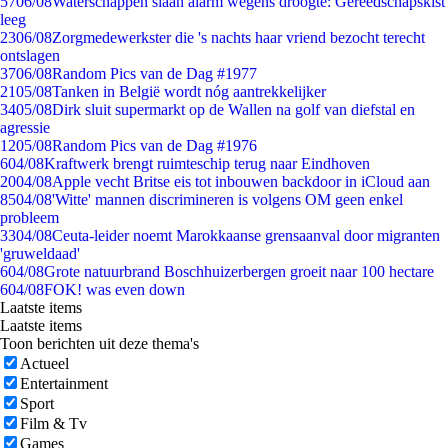
57
06/08
Waterschappen slaan alarm wegens droogte: Gereedschapskist
leeg
23
06/08
Zorgmedewerkster die 's nachts haar vriend bezocht terecht
ontslagen
37
06/08
Random Pics van de Dag #1977
21
05/08
Tanken in België wordt nóg aantrekkelijker
34
05/08
Dirk sluit supermarkt op de Wallen na golf van diefstal en
agressie
12
05/08
Random Pics van de Dag #1976
6
04/08
Kraftwerk brengt ruimteschip terug naar Eindhoven
20
04/08
Apple vecht Britse eis tot inbouwen backdoor in iCloud aan
85
04/08
'Witte' mannen discrimineren is volgens OM geen enkel
probleem
33
04/08
Ceuta-leider noemt Marokkaanse grensaanval door migranten
'gruweldaad'
6
04/08
Grote natuurbrand Boschhuizerbergen groeit naar 100 hectare
6
04/08
FOK! was even down
Laatste items
Laatste items
Toon berichten uit deze thema's
Actueel
Entertainment
Sport
Film & Tv
Games