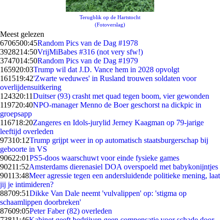
Terugblik op de Hartstocht
(Fotoverslag)
Meest gelezen
67065
00:45
Random Pics van de Dag #1978
39282
14:50
VrijMiBabes #316 (not very sfw!)
37470
14:50
Random Pics van de Dag #1979
1659
20:03
Trump wil dat J.D. Vance hem in 2028 opvolgt
1615
19:42
'Zwarte weduwes' in Rusland trouwen soldaten voor
overlijdensuitkering
1243
20:11
Duitser (93) crasht met quad tegen boom, vier gewonden
1197
20:40
NPO-manager Menno de Boer geschorst na dickpic in
groepsapp
1167
18:20
Zangeres en Idols-jurylid Jerney Kaagman op 79-jarige
leeftijd overleden
973
10:12
Trump grijpt weer in op automatisch staatsburgerschap bij
geboorte in VS
906
22:01
PS5-doos waarschuwt voor einde fysieke games
902
11:52
Amsterdams dierenasiel DOA overspoeld met babykonijntjes
901
13:48
Meer agressie tegen een andersluidende politieke mening, laat
jij je intimideren?
887
09:51
Dikke Van Dale neemt 'vulvalippen' op: 'stigma op
schaamlippen doorbreken'
876
09:05
Peter Faber (82) overleden
738
11:46
Kabinet geeft bedrijven geen compensatie voor schade door