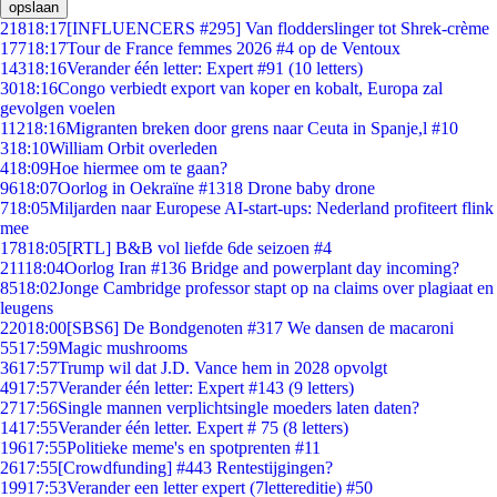
opslaan
218
18:17
[INFLUENCERS #295] Van flodderslinger tot Shrek-crème
177
18:17
Tour de France femmes 2026 #4 op de Ventoux
143
18:16
Verander één letter: Expert #91 (10 letters)
30
18:16
Congo verbiedt export van koper en kobalt, Europa zal
gevolgen voelen
112
18:16
Migranten breken door grens naar Ceuta in Spanje,l #10
3
18:10
William Orbit overleden
4
18:09
Hoe hiermee om te gaan?
96
18:07
Oorlog in Oekraïne #1318 Drone baby drone
7
18:05
Miljarden naar Europese AI-start-ups: Nederland profiteert flink
mee
178
18:05
[RTL] B&B vol liefde 6de seizoen #4
211
18:04
Oorlog Iran #136 Bridge and powerplant day incoming?
85
18:02
Jonge Cambridge professor stapt op na claims over plagiaat en
leugens
220
18:00
[SBS6] De Bondgenoten #317 We dansen de macaroni
55
17:59
Magic mushrooms
36
17:57
Trump wil dat J.D. Vance hem in 2028 opvolgt
49
17:57
Verander één letter: Expert #143 (9 letters)
27
17:56
Single mannen verplichtsingle moeders laten daten?
14
17:55
Verander één letter. Expert # 75 (8 letters)
196
17:55
Politieke meme's en spotprenten #11
26
17:55
[Crowdfunding] #443 Rentestijgingen?
199
17:53
Verander een letter expert (7lettereditie) #50