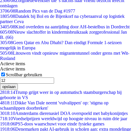
23
06/08
Zorgmedewerkster die 's nachts haar vriend bezocht terecht
ontslagen
37
06/08
Random Pics van de Dag #1977
18
05/08
Datalek bij Bol en de Bijenkorf na cyberaanval op logistiek
partner Ceva
34
05/08
Kind overleden na aanrijding door AH-bestelbus in Dordrecht
6
05/08
Nieuw slachtoffer in kindermisbruikzaak zorgprofessional Jan
B. (66)
3
05/08
Geen Qatar en Abu Dhabi? Dan eindigt Formule 1-seizoen
mogelijk in Europa
5
05/08
Litouwen vindt opnieuw migrantentunnel onder grens met Wit-
Rusland
Actieve items
Actieve items
Scrollbar gebruiken
opslaan
28
18:14
Trump grijpt weer in op automatisch staatsburgerschap bij
geboorte in VS
48
18:11
Dikke Van Dale neemt 'vulvalippen' op: 'stigma op
schaamlippen doorbreken'
30
18:10
Amsterdams dierenasiel DOA overspoeld met babykonijntjes
7
18:10
Voedselprijzen wereldwijd op hoogste niveau in ruim drie jaar
19
18:06
PS5-doos waarschuwt voor einde fysieke games
19
18:06
Denemarken pakt AI-gebruik in scholen aan: extra mondelinge