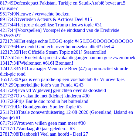
8
17:49
Defensiepact Pakistan, Turkije en Saudi-Arabië bevat art.5
clausule?
95
17:49
Nieuwe / verwachte boeken
89
17:47
Overleden Acteurs & Actrices Deel #15
52
17:44
Het grote dagelijkse Trump nieuws topic #31
42
17:44
[Voorspellen] Voorspel de eindstand van de Eredivisie
2026/2027
272
17:39
Het enige echte LEGO-topic #45 LEGOOOOOOOOOOO
85
17:36
Hoe denkt God echt over homo-seksualiteit? deel 4
123
17:35
[Het Officiële Steam Topic #201] Steamrolled
1
17:35
Dries Roelvink spreekt vakantieganger aan om gele zwembroek
134
17:34
[Wielrennen #616] Brennan!
124
17:33
NPO-manager Menno de Boer (47) op non-actief stuurde
dick-pic rond
165
17:30
Ajax is een parodie op een voetbalclub #7 Vuurwerkjes
6
17:29
Opmerkelijke foto's van Funda #243
43
17:29
[Eva vd Wijdeven] geruchten over dakloosheid
22
17:27
Op vakantie met (kleine) kinderen #30
10
17:26
Prijs Bar le duc rood in het buitenland
79
17:19
De Bondgenoten Spoiler Topic #3
251
17:18
Totale zonsverduistering 12-08-2026 (Groenland, IJsland en
Spanje) #1
67
17:16
Vrouwen willen geen man meer #30
171
17:12
Vandaag 40 jaar geleden... #3
278
17:08
[Dagboek] Veel aan hoofd - Deel 27