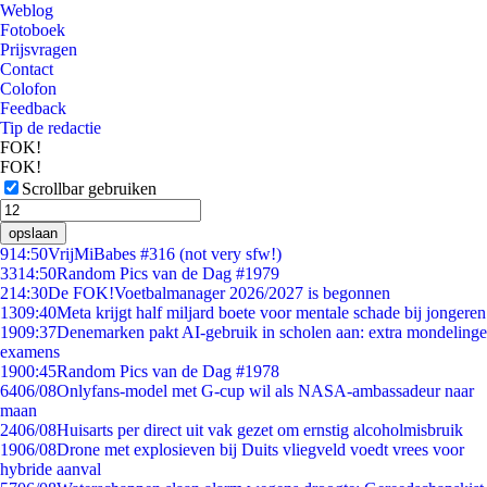
Weblog
Fotoboek
Prijsvragen
Contact
Colofon
Feedback
Tip de redactie
FOK!
FOK!
Scrollbar gebruiken
opslaan
9
14:50
VrijMiBabes #316 (not very sfw!)
33
14:50
Random Pics van de Dag #1979
2
14:30
De FOK!Voetbalmanager 2026/2027 is begonnen
13
09:40
Meta krijgt half miljard boete voor mentale schade bij jongeren
19
09:37
Denemarken pakt AI-gebruik in scholen aan: extra mondelinge
examens
19
00:45
Random Pics van de Dag #1978
64
06/08
Onlyfans-model met G-cup wil als NASA-ambassadeur naar
maan
24
06/08
Huisarts per direct uit vak gezet om ernstig alcoholmisbruik
19
06/08
Drone met explosieven bij Duits vliegveld voedt vrees voor
hybride aanval