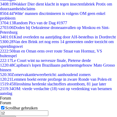
34
08:18
Wakker Dier dient klacht in tegen insectenfabriek Protix om
duurzaamheidsclaims
85
04:44
'Witte' mannen discrimineren is volgens OM geen enkel
probleem
37
04:13
Random Pics van de Dag #1977
27
03:06
Doden bij Oekraïense droneaanvallen op Moskou en Sint-
Petersburg
34
01:01
Kind overleden na aanrijding door AH-bestelbus in Dordrecht
53
00:28
Van den Brink zet nog eens 14 gemeenten onder toezicht om
spreidingswet
22
22:50
Iran en Oman eens over route Straat van Hormuz, VS
buitenspel
2
22:17
Le Court wint na nerveuze finale, Pieterse derde
12
20:48
Capibara's lopen Braziliaans parlementsgebouw Mato Grosso
binnen
5
20:30
Zomervakantieweerbericht: aanhoudend zomers
1
20:21
Lemmen boekt eerste profzege in zware Ronde van Polen-rit
15
19:45
Hiroshima herdenkt slachtoffers atoombom, 81 jaar later
21
19:34
OM: vierde verdachte (18) vast op verdenking van beramen
aanslag
Forum
Forum
Scrollbar gebruiken