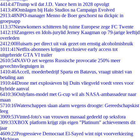
44
14:47
Trump wil dat J.D. Vance hem in 2028 opvolgt
14
13:49
Ontslagen bij Halo Studios na Campaign Evolved
29
13:48
NPO-manager Menno de Boer geschorst na dickpic in
groepsapp
1
13:37
Nieuwkomers schitteren bij ruime Europese zege FC Twente
14
12:19
Zangeres en Idols-jurylid Jerney Kaagman op 79-jarige leeftijd
overleden
24
12:00
Huisarts per direct uit vak gezet om ernstig alcoholmisbruik
10
11:41
Netflix-abonnees krijgen exclusieve early access tot
uitgebreide GTA VI trailer
26
10:54
NAVO zet wegens Russische provocatie 250% meer
gevechtsvliegtuigen in
14
10:46
Accell, moederbedrijf Sparta en Batavus, vraagt uitstel van
betaling aan
19
10:44
Drone met explosieven bij Duits vliegveld voedt vrees voor
hybride aanval
64
10:36
Onlyfans-model met G-cup wil als NASA-ambassadeur naar
maan
57
10:16
Waterschappen slaan alarm wegens droogte: Gereedschapskist
leeg
39
09:53
Vinted-foto's van vrouwen massaal gedeeld op seksfora
3
09:33
XBOX platform krijgt zijn eigen "Platinum" achievements dit
jaar
46
09:22
Progressieve Democraat El-Sayed wint nipt voorverkiezing
Michigan