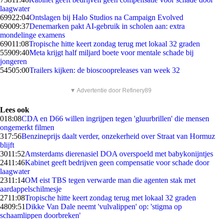
laagwater
699
22:04
Ontslagen bij Halo Studios na Campaign Evolved
690
09:37
Denemarken pakt AI-gebruik in scholen aan: extra
mondelinge examens
690
11:08
Tropische hitte keert zondag terug met lokaal 32 graden
559
09:40
Meta krijgt half miljard boete voor mentale schade bij
jongeren
545
05:00
Trailers kijken: de bioscoopreleases van week 32
▼ Advertentie door Refinery89
Lees ook
0
18:08
CDA en D66 willen ingrijpen tegen 'gluurbrillen' die mensen
ongemerkt filmen
3
17:56
Benzineprijs daalt verder, onzekerheid over Straat van Hormuz
blijft
30
11:52
Amsterdams dierenasiel DOA overspoeld met babykonijntjes
24
11:46
Kabinet geeft bedrijven geen compensatie voor schade door
laagwater
23
11:14
OM eist TBS tegen verwarde man die agenten stak met
aardappelschilmesje
27
11:08
Tropische hitte keert zondag terug met lokaal 32 graden
48
09:51
Dikke Van Dale neemt 'vulvalippen' op: 'stigma op
schaamlippen doorbreken'