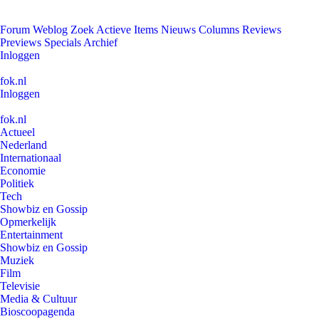
Forum
Weblog
Zoek
Actieve Items
Nieuws
Columns
Reviews
Previews
Specials
Archief
Inloggen
fok.nl
Inloggen
fok.nl
Actueel
Nederland
Internationaal
Economie
Politiek
Tech
Showbiz en Gossip
Opmerkelijk
Entertainment
Showbiz en Gossip
Muziek
Film
Televisie
Media & Cultuur
Bioscoopagenda