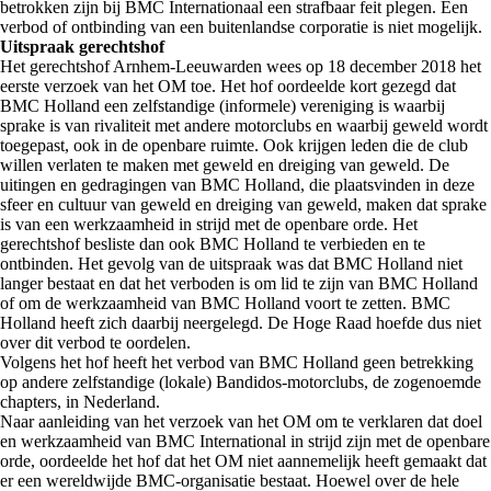
betrokken zijn bij BMC Internationaal een strafbaar feit plegen. Een
verbod of ontbinding van een buitenlandse corporatie is niet mogelijk.
Uitspraak gerechtshof
Het gerechtshof Arnhem-Leeuwarden wees op 18 december 2018 het
eerste verzoek van het OM toe. Het hof oordeelde kort gezegd dat
BMC Holland een zelfstandige (informele) vereniging is waarbij
sprake is van rivaliteit met andere motorclubs en waarbij geweld wordt
toegepast, ook in de openbare ruimte. Ook krijgen leden die de club
willen verlaten te maken met geweld en dreiging van geweld. De
uitingen en gedragingen van BMC Holland, die plaatsvinden in deze
sfeer en cultuur van geweld en dreiging van geweld, maken dat sprake
is van een werkzaamheid in strijd met de openbare orde. Het
gerechtshof besliste dan ook BMC Holland te verbieden en te
ontbinden. Het gevolg van de uitspraak was dat BMC Holland niet
langer bestaat en dat het verboden is om lid te zijn van BMC Holland
of om de werkzaamheid van BMC Holland voort te zetten. BMC
Holland heeft zich daarbij neergelegd. De Hoge Raad hoefde dus niet
over dit verbod te oordelen.
Volgens het hof heeft het verbod van BMC Holland geen betrekking
op andere zelfstandige (lokale) Bandidos-motorclubs, de zogenoemde
chapters, in Nederland.
Naar aanleiding van het verzoek van het OM om te verklaren dat doel
en werkzaamheid van BMC International in strijd zijn met de openbare
orde, oordeelde het hof dat het OM niet aannemelijk heeft gemaakt dat
er een wereldwijde BMC-organisatie bestaat. Hoewel over de hele