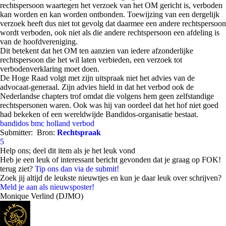
rechtspersoon waartegen het verzoek van het OM gericht is, verboden
kan worden en kan worden ontbonden. Toewijzing van een dergelijk
verzoek heeft dus niet tot gevolg dat daarmee een andere rechtspersoon
wordt verboden, ook niet als die andere rechtspersoon een afdeling is
van de hoofdvereniging.
Dit betekent dat het OM ten aanzien van iedere afzonderlijke
rechtspersoon die het wil laten verbieden, een verzoek tot
verbodenverklaring moet doen.
De Hoge Raad volgt met zijn uitspraak niet het advies van de
advocaat-generaal. Zijn advies hield in dat het verbod ook de
Nederlandse chapters trof omdat die volgens hem geen zelfstandige
rechtspersonen waren. Ook was hij van oordeel dat het hof niet goed
had bekeken of een wereldwijde Bandidos-organisatie bestaat.
bandidos
bmc holland
verbod
Submitter:
Bron:
Rechtspraak
5
Help ons; deel dit item als je het leuk vond
Heb je een leuk of interessant bericht gevonden dat je graag op FOK!
terug ziet?
Tip ons dan via de submit!
Zoek jij altijd de leukste nieuwtjes en kun je daar leuk over schrijven?
Meld je aan als nieuwsposter!
Monique Verlind (DJMO)