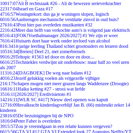
100
17:07
Ali B rechtszaak #26 - Ali de bewezen serieverkrachter
223
17:04
Israel en Gaza #17
47
16:57
Woningtekort: dus ga je woningen slopen, logisch
60
16:56
Aanbrengen mechanische ventilatie zinvol in oud huis?
276
16:43
Post hier pas overleden muzikanten #32
22
16:42
Meer dan helft van verkochte auto's is volgend jaar elektrisch
85
16:41
[FOK!Voetbalmanager 2026/2027] #1 We zijn er weer
76
16:41
Huisarts doet haar werk onder invloed van alcohol
8
16:34
14-jarige leerling Thailand schiet grootouders en leraren dood
105
16:34
[Breien] Deel 21, met zomerbreisels
99
16:29
Teltopic #1563 tel door en door en door....
66
16:25
Techniekles verdwijnt uit onderbouw: maar half zo veel uren
als 2007
113
16:24
[DAGBOEK] De weg naar balans #12
40
16:23
Jezelf gelukkig voelen als vrijgezelle vijftiger
2
16:17
Schapen mogen niet meer grazen langs Waddenzee (Droogte)
166
16:11
Haiku ketting #27 - strooi wat liefde
35
16:11
[2026/2027] Eredivisietoto #1
142
16:11
[WLR SC #417] Nieuw deel openen was kaputt
127
16:09
Invalkracht kinderdagverblijf Jan B. (66) misbruikt zeker 14
kinderen
238
16:05
De bezuinigingen bij de NPO
18
16:04
Peter Faber is overleden
39
15:57
Zou je vreemdgaan in een relatie kunnen vergeven?
66
15:56
GTA VI #12 GTA VI Extended look 27 Augustus Netflix/YT