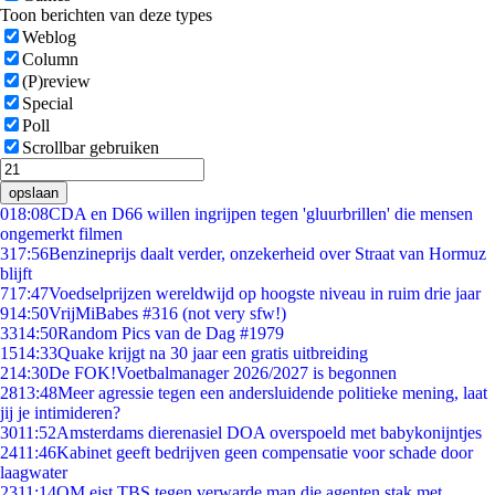
Toon berichten van deze types
Weblog
Column
(P)review
Special
Poll
Scrollbar gebruiken
opslaan
0
18:08
CDA en D66 willen ingrijpen tegen 'gluurbrillen' die mensen
ongemerkt filmen
3
17:56
Benzineprijs daalt verder, onzekerheid over Straat van Hormuz
blijft
7
17:47
Voedselprijzen wereldwijd op hoogste niveau in ruim drie jaar
9
14:50
VrijMiBabes #316 (not very sfw!)
33
14:50
Random Pics van de Dag #1979
15
14:33
Quake krijgt na 30 jaar een gratis uitbreiding
2
14:30
De FOK!Voetbalmanager 2026/2027 is begonnen
28
13:48
Meer agressie tegen een andersluidende politieke mening, laat
jij je intimideren?
30
11:52
Amsterdams dierenasiel DOA overspoeld met babykonijntjes
24
11:46
Kabinet geeft bedrijven geen compensatie voor schade door
laagwater
23
11:14
OM eist TBS tegen verwarde man die agenten stak met