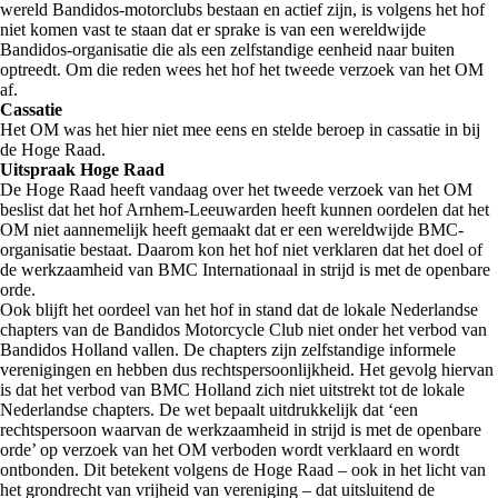
wereld Bandidos-motorclubs bestaan en actief zijn, is volgens het hof
niet komen vast te staan dat er sprake is van een wereldwijde
Bandidos-organisatie die als een zelfstandige eenheid naar buiten
optreedt. Om die reden wees het hof het tweede verzoek van het OM
af.
Cassatie
Het OM was het hier niet mee eens en stelde beroep in cassatie in bij
de Hoge Raad.
Uitspraak Hoge Raad
De Hoge Raad heeft vandaag over het tweede verzoek van het OM
beslist dat het hof Arnhem-Leeuwarden heeft kunnen oordelen dat het
OM niet aannemelijk heeft gemaakt dat er een wereldwijde BMC-
organisatie bestaat. Daarom kon het hof niet verklaren dat het doel of
de werkzaamheid van BMC Internationaal in strijd is met de openbare
orde.
Ook blijft het oordeel van het hof in stand dat de lokale Nederlandse
chapters van de Bandidos Motorcycle Club niet onder het verbod van
Bandidos Holland vallen. De chapters zijn zelfstandige informele
verenigingen en hebben dus rechtspersoonlijkheid. Het gevolg hiervan
is dat het verbod van BMC Holland zich niet uitstrekt tot de lokale
Nederlandse chapters. De wet bepaalt uitdrukkelijk dat ‘een
rechtspersoon waarvan de werkzaamheid in strijd is met de openbare
orde’ op verzoek van het OM verboden wordt verklaard en wordt
ontbonden. Dit betekent volgens de Hoge Raad – ook in het licht van
het grondrecht van vrijheid van vereniging – dat uitsluitend de