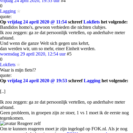
vrijdag 24 april 2020, 19:53 uur
#4
0
Lagging
quote:
Op
vrijdag 24 april 2020 @ 11:54
schreef
Lokfiets
het volgende:
Bandidos homo's, gewoon verbieden die nichten clubjes.
Ik zou zeggen: ga ze dat persoonlijk vertellen, op anderhalve meter
afstand.
Und wenn die ganze Welt sich gegen uns kehrt,
dan werden wir, um so mehr, einer Einheit werden.
woensdag 29 april 2020, 12:54 uur
#5
0
Lokfiets
Waar is mijn fiets!?
quote:
Op
vrijdag 24 april 2020 @ 19:53
schreef
Lagging
het volgende:
[..]
Ik zou zeggen: ga ze dat persoonlijk vertellen, op anderhalve meter
afstand.
Geen probleem, in groepen zijn ze stoer, 1 vs 1 moet ik de eerste nog
tegenkomen.
Reageer zelf
Om te kunnen reageren moet je zijn ingelogd op FOK.nl. Als je nog