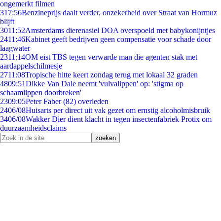
ongemerkt filmen
3
17:56
Benzineprijs daalt verder, onzekerheid over Straat van Hormuz
blijft
30
11:52
Amsterdams dierenasiel DOA overspoeld met babykonijntjes
24
11:46
Kabinet geeft bedrijven geen compensatie voor schade door
laagwater
23
11:14
OM eist TBS tegen verwarde man die agenten stak met
aardappelschilmesje
27
11:08
Tropische hitte keert zondag terug met lokaal 32 graden
48
09:51
Dikke Van Dale neemt 'vulvalippen' op: 'stigma op
schaamlippen doorbreken'
23
09:05
Peter Faber (82) overleden
24
06/08
Huisarts per direct uit vak gezet om ernstig alcoholmisbruik
34
06/08
Wakker Dier dient klacht in tegen insectenfabriek Protix om
duurzaamheidsclaims