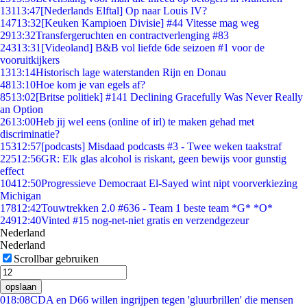
131
13:47
[Nederlands Elftal] Op naar Louis IV?
147
13:32
[Keuken Kampioen Divisie] #44 Vitesse mag weg
29
13:32
Transfergeruchten en contractverlenging #83
243
13:31
[Videoland] B&B vol liefde 6de seizoen #1 voor de
vooruitkijkers
13
13:14
Historisch lage waterstanden Rijn en Donau
48
13:10
Hoe kom je van egels af?
85
13:02
[Britse politiek] #141 Declining Gracefully Was Never Really
an Option
26
13:00
Heb jij wel eens (online of irl) te maken gehad met
discriminatie?
153
12:57
[podcasts] Misdaad podcasts #3 - Twee weken taakstraf
225
12:56
GR: Elk glas alcohol is riskant, geen bewijs voor gunstig
effect
104
12:50
Progressieve Democraat El-Sayed wint nipt voorverkiezing
Michigan
178
12:42
Touwtrekken 2.0 #636 - Team 1 beste team *G* *O*
249
12:40
Vinted #15 nog-net-niet gratis en verzendgezeur
Nederland
Nederland
Scrollbar gebruiken
opslaan
0
18:08
CDA en D66 willen ingrijpen tegen 'gluurbrillen' die mensen