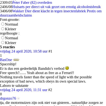
23
09:05
Peter Faber (82) overleden
24
06/08
Huisarts per direct uit vak gezet om ernstig alcoholmisbruik
34
06/08
Wakker Dier dient klacht in tegen insectenfabriek Protix om
duurzaamheidsclaims
Font-grootte:
Normaal
Kleiner
regelhoogte :
Normaal
Kleiner
5 reacties
vrijdag 24 april 2020, 10:58 uur
#1
1
BasOne
Spaceship!
Er is dus een gedeeltelijk Bandido's verbod
Free speech?....... Yeah about as free as a Ferrari!!
Nothing travels faster than the speed of light with the possible
exception of bad news, which obeys its own special laws.
Laboro te salutante
vrijdag 24 april 2020, 11:31 uur
#2
0
drgonzo76
tja, die motormuizen zijn ook niet van gisteren.. natuurlijke zorgen ze