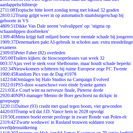
aardappelschilmesje
27
11:08
Tropische hitte keert zondag terug met lokaal 32 graden
28
10:12
Trump grijpt weer in op automatisch staatsburgerschap bij
geboorte in VS
48
09:51
Dikke Van Dale neemt 'vulvalippen' op: 'stigma op
schaamlippen doorbreken'
13
09:40
Meta krijgt half miljard boete voor mentale schade bij jongeren
19
09:37
Denemarken pakt AI-gebruik in scholen aan: extra mondelinge
examens
23
09:05
Peter Faber (82) overleden
5
05:00
Trailers kijken: de bioscoopreleases van week 32
0
03:37
Ajax veel te sterk voor Shelbourne, maar houdt schade beperkt
1
02:34
Nieuwkomers schitteren bij ruime Europese zege FC Twente
19
00:45
Random Pics van de Dag #1978
14
22:04
Ontslagen bij Halo Studios na Campaign Evolved
19
22:01
PS5-doos waarschuwt voor einde fysieke games
2
21:03
Le Court wint na nerveuze finale, Pieterse derde
29
20:40
NPO-manager Menno de Boer geschorst na dickpic in
groepsapp
32
20:11
Duitser (93) crasht met quad tegen boom, vier gewonden
44
20:03
Trump wil dat J.D. Vance hem in 2028 opvolgt
1
19:50
Lemmen boekt eerste profzege in zware Ronde van Polen-rit
23
19:42
'Zwarte weduwes' in Rusland trouwen soldaten voor
overlijdensuitkering
14
18:20
Zangeres en Idols-jurylid Jerney Kaagman op 79-jarige leeftijd