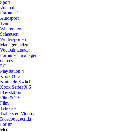
Sport
Voetbal
Formule 1
Autosport
Tennis
Wielrennen
Schaatsen
Wintersporten
Managerspelen
Voetbalmanager
Formule 1-manager
Games
PC
Playstation 4
Xbox One
Nintendo Switch
Xbox Series X|S
PlayStation 5
Film & TV
Film
Televisie
Trailers en Videos
Bioscoopagenda
Forum
Meer