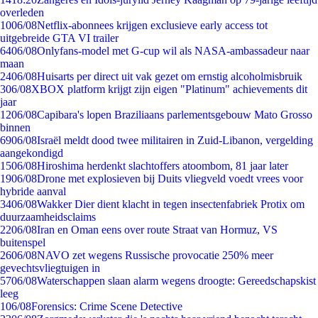
overleden
10
06/08
Netflix-abonnees krijgen exclusieve early access tot
uitgebreide GTA VI trailer
64
06/08
Onlyfans-model met G-cup wil als NASA-ambassadeur naar
maan
24
06/08
Huisarts per direct uit vak gezet om ernstig alcoholmisbruik
3
06/08
XBOX platform krijgt zijn eigen "Platinum" achievements dit
jaar
12
06/08
Capibara's lopen Braziliaans parlementsgebouw Mato Grosso
binnen
69
06/08
Israël meldt dood twee militairen in Zuid-Libanon, vergelding
aangekondigd
15
06/08
Hiroshima herdenkt slachtoffers atoombom, 81 jaar later
19
06/08
Drone met explosieven bij Duits vliegveld voedt vrees voor
hybride aanval
34
06/08
Wakker Dier dient klacht in tegen insectenfabriek Protix om
duurzaamheidsclaims
22
06/08
Iran en Oman eens over route Straat van Hormuz, VS
buitenspel
26
06/08
NAVO zet wegens Russische provocatie 250% meer
gevechtsvliegtuigen in
57
06/08
Waterschappen slaan alarm wegens droogte: Gereedschapskist
leeg
1
06/08
Forensics: Crime Scene Detective