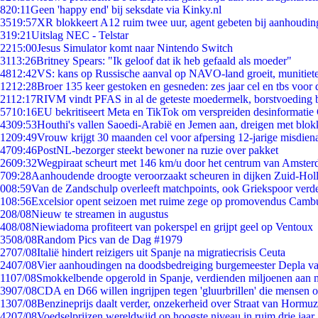
8
20:11
Geen 'happy end' bij seksdate via Kinky.nl
35
19:57
XR blokkeert A12 ruim twee uur, agent gebeten bij aanhoudin
3
19:21
Uitslag NEC - Telstar
22
15:00
Jesus Simulator komt naar Nintendo Switch
31
13:26
Britney Spears: "Ik geloof dat ik heb gefaald als moeder"
48
12:42
VS: kans op Russische aanval op NAVO-land groeit, munitiet
12
12:28
Broer 135 keer gestoken en gesneden: zes jaar cel en tbs voo
21
12:17
RIVM vindt PFAS in al de geteste moedermelk, borstvoeding bl
57
10:16
EU bekritiseert Meta en TikTok om verspreiden desinformatie
43
09:53
Houthi's vallen Saoedi-Arabië en Jemen aan, dreigen met blok
12
09:49
Vrouw krijgt 30 maanden cel voor afpersing 12-jarige misdiena
47
09:46
PostNL-bezorger steekt bewoner na ruzie over pakket
26
09:32
Wegpiraat scheurt met 146 km/u door het centrum van Amste
7
09:28
Aanhoudende droogte veroorzaakt scheuren in dijken Zuid-Hol
0
08:59
Van de Zandschulp overleeft matchpoints, ook Griekspoor verde
1
08:56
Excelsior opent seizoen met ruime zege op promovendus Camb
2
08/08
Nieuw te streamen in augustus
4
08/08
Niewiadoma profiteert van pokerspel en grijpt geel op Ventoux
35
08/08
Random Pics van de Dag #1979
27
07/08
Italië hindert reizigers uit Spanje na migratiecrisis Ceuta
24
07/08
Vier aanhoudingen na doodsbedreiging burgemeester Depla v
11
07/08
Smokkelbende opgerold in Spanje, verdienden miljoenen aan 
39
07/08
CDA en D66 willen ingrijpen tegen 'gluurbrillen' die mensen 
13
07/08
Benzineprijs daalt verder, onzekerheid over Straat van Hormuz 
42
07/08
Voedselprijzen wereldwijd op hoogste niveau in ruim drie jaar