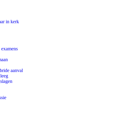
ar in kerk
e examens
maan
bride aanval
 leeg
tslagen
ssie