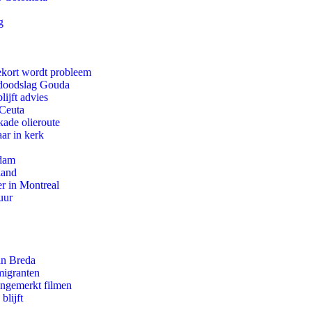
g
ekort wordt probleem
r doodslag Gouda
ijft advies
 Ceuta
kade olieroute
ar in kerk
rdam
land
r in Montreal
uur
an Breda
migranten
ongemerkt filmen
blijft