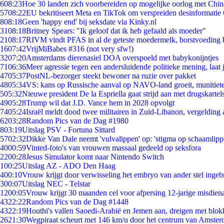
6
08:23
Hoe 30 landen zich voorbereiden op mogelijke oorlog met Chi
57
08:22
EU bekritiseert Meta en TikTok om verspreiden desinformatie
8
08:18
Geen 'happy end' bij seksdate via Kinky.nl
31
08:18
Britney Spears: "Ik geloof dat ik heb gefaald als moeder"
21
08:17
RIVM vindt PFAS in al de geteste moedermelk, borstvoeding bl
16
07:42
VrijMiBabes #316 (not very sfw!)
32
07:20
Amsterdams dierenasiel DOA overspoeld met babykonijntjes
71
06:36
Meer agressie tegen een andersluidende politieke mening, laat j
47
05:37
PostNL-bezorger steekt bewoner na ruzie over pakket
48
05:34
VS: kans op Russische aanval op NAVO-land groeit, munitiet
5
05:32
Nieuwe president De la Espriella gaat strijd aan met drugskarte
49
05:28
Trump wil dat J.D. Vance hem in 2028 opvolgt
74
05:24
Israël meldt dood twee militairen in Zuid-Libanon, vergeldin
62
03:28
Random Pics van de Dag #1980
8
03:19
Uitslag PSV - Fortuna Sittard
57
02:32
Dikke Van Dale neemt 'vulvalippen' op: 'stigma op schaamlip
40
00:59
Vinted-foto's van vrouwen massaal gedeeld op seksfora
22
00:28
Jesus Simulator komt naar Nintendo Switch
1
00:25
Uitslag AZ - ADO Den Haag
4
00:10
Vrouw krijgt door verwisseling het embryo van ander stel ingeb
3
00:07
Uitslag NEC - Telstar
12
00:05
Vrouw krijgt 30 maanden cel voor afpersing 12-jarige misdiena
43
22:22
Random Pics van de Dag #1448
43
22:19
Houthi's vallen Saoedi-Arabië en Jemen aan, dreigen met blok
26
21:30
Wegpiraat scheurt met 146 km/u door het centrum van Amste