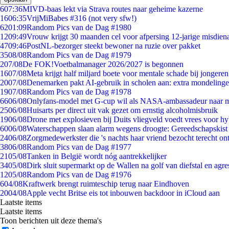
6
07:36
MIVD-baas lekt via Strava routes naar geheime kazerne
16
06:35
VrijMiBabes #316 (not very sfw!)
62
01:09
Random Pics van de Dag #1980
12
09:49
Vrouw krijgt 30 maanden cel voor afpersing 12-jarige misdiena
47
09:46
PostNL-bezorger steekt bewoner na ruzie over pakket
35
08/08
Random Pics van de Dag #1979
2
07/08
De FOK!Voetbalmanager 2026/2027 is begonnen
16
07/08
Meta krijgt half miljard boete voor mentale schade bij jongeren
20
07/08
Denemarken pakt AI-gebruik in scholen aan: extra mondeling
19
07/08
Random Pics van de Dag #1978
66
06/08
Onlyfans-model met G-cup wil als NASA-ambassadeur naar 
25
06/08
Huisarts per direct uit vak gezet om ernstig alcoholmisbruik
19
06/08
Drone met explosieven bij Duits vliegveld voedt vrees voor hy
60
06/08
Waterschappen slaan alarm wegens droogte: Gereedschapskist
24
06/08
Zorgmedewerkster die 's nachts haar vriend bezocht terecht on
38
06/08
Random Pics van de Dag #1977
21
05/08
Tanken in België wordt nóg aantrekkelijker
34
05/08
Dirk sluit supermarkt op de Wallen na golf van diefstal en agre
12
05/08
Random Pics van de Dag #1976
6
04/08
Kraftwerk brengt ruimteschip terug naar Eindhoven
20
04/08
Apple vecht Britse eis tot inbouwen backdoor in iCloud aan
Laatste items
Laatste items
Toon berichten uit deze thema's