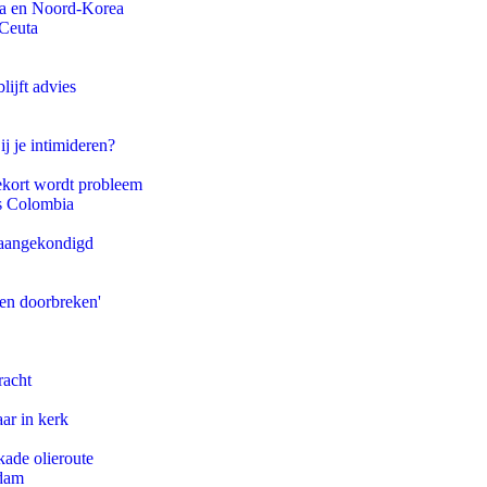
na en Noord-Korea
 Ceuta
ijft advies
ij je intimideren?
ekort wordt probleem
ls Colombia
g aangekondigd
pen doorbreken'
racht
ar in kerk
kade olieroute
rdam