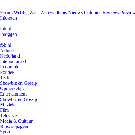
Forum
Weblog
Zoek
Actieve Items
Nieuws
Columns
Reviews
Previe
Inloggen
fok.nl
Inloggen
fok.nl
Actueel
Nederland
Internationaal
Economie
Politiek
Tech
Showbiz en Gossip
Opmerkelijk
Entertainment
Showbiz en Gossip
Muziek
Film
Televisie
Media & Cultuur
Bioscoopagenda
Sport