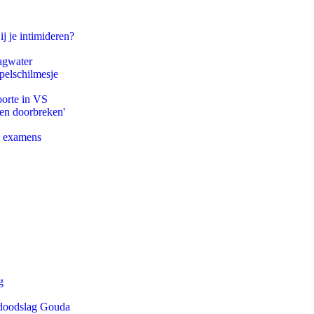
ij je intimideren?
agwater
pelschilmesje
oorte in VS
pen doorbreken'
e examens
g
r doodslag Gouda