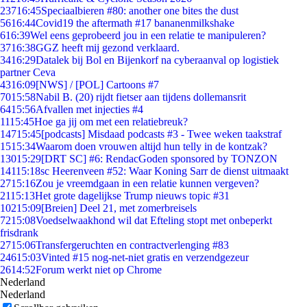
237
16:45
Speciaalbieren #80: another one bites the dust
56
16:44
Covid19 the aftermath #17 bananenmilkshake
6
16:39
Wel eens geprobeerd jou in een relatie te manipuleren?
37
16:38
GGZ heeft mij gezond verklaard.
34
16:29
Datalek bij Bol en Bijenkorf na cyberaanval op logistiek
partner Ceva
43
16:09
[NWS] / [POL] Cartoons #7
70
15:58
Nabil B. (20) rijdt fietser aan tijdens dollemansrit
64
15:56
Afvallen met injecties #4
11
15:45
Hoe ga jij om met een relatiebreuk?
147
15:45
[podcasts] Misdaad podcasts #3 - Twee weken taakstraf
15
15:34
Waarom doen vrouwen altijd hun telly in de kontzak?
130
15:29
[DRT SC] #6: RendacGoden sponsored by TONZON
141
15:18
sc Heerenveen #52: Waar Koning Sarr de dienst uitmaakt
27
15:16
Zou je vreemdgaan in een relatie kunnen vergeven?
21
15:13
Het grote dagelijkse Trump nieuws topic #31
102
15:09
[Breien] Deel 21, met zomerbreisels
72
15:08
Voedselwaakhond wil dat Efteling stopt met onbeperkt
frisdrank
27
15:06
Transfergeruchten en contractverlenging #83
246
15:03
Vinted #15 nog-net-niet gratis en verzendgezeur
26
14:52
Forum werkt niet op Chrome
Nederland
Nederland