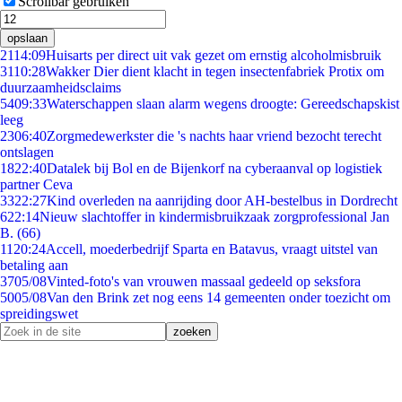
Scrollbar gebruiken
opslaan
21
14:09
Huisarts per direct uit vak gezet om ernstig alcoholmisbruik
31
10:28
Wakker Dier dient klacht in tegen insectenfabriek Protix om
duurzaamheidsclaims
54
09:33
Waterschappen slaan alarm wegens droogte: Gereedschapskist
leeg
23
06:40
Zorgmedewerkster die 's nachts haar vriend bezocht terecht
ontslagen
18
22:40
Datalek bij Bol en de Bijenkorf na cyberaanval op logistiek
partner Ceva
33
22:27
Kind overleden na aanrijding door AH-bestelbus in Dordrecht
6
22:14
Nieuw slachtoffer in kindermisbruikzaak zorgprofessional Jan
B. (66)
11
20:24
Accell, moederbedrijf Sparta en Batavus, vraagt uitstel van
betaling aan
37
05/08
Vinted-foto's van vrouwen massaal gedeeld op seksfora
50
05/08
Van den Brink zet nog eens 14 gemeenten onder toezicht om
spreidingswet