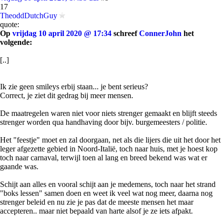
17
TheoddDutchGuy
quote:
Op
vrijdag 10 april 2020 @ 17:34
schreef
ConnerJohn
het
volgende:
[..]
Ik zie geen smileys erbij staan... je bent serieus?
Correct, je ziet dit gedrag bij meer mensen.
De maatregelen waren niet voor niets strenger gemaakt en blijft steeds
strenger worden qua handhaving door bijv. burgemeesters / politie.
Het "feestje" moet en zal doorgaan, net als die lijers die uit het door het
leger afgezette gebied in Noord-Italië, toch naar huis, met je hoest kop
toch naar carnaval, terwijl toen al lang en breed bekend was wat er
gaande was.
Schijt aan alles en vooral schijt aan je medemens, toch naar het strand
"boks lessen" samen doen en weet ik veel wat nog meer, daarna nog
strenger beleid en nu zie je pas dat de meeste mensen het maar
accepteren.. maar niet bepaald van harte alsof je ze iets afpakt.