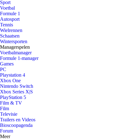
Sport
Voetbal
Formule 1
Autosport
Tennis
Wielrennen
Schaatsen
Wintersporten
Managerspelen
Voetbalmanager
Formule 1-manager
Games
PC
Playstation 4
Xbox One
Nintendo Switch
Xbox Series X|S
PlayStation 5
Film & TV
Film
Televisie
Trailers en Videos
Bioscoopagenda
Forum
Meer