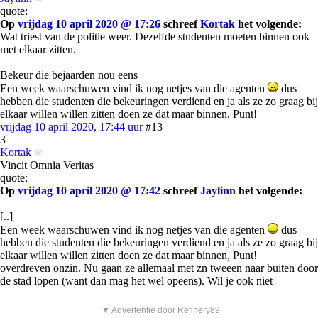
quote:
Op
vrijdag 10 april 2020 @ 17:26
schreef
Kortak
het volgende:
Wat triest van de politie weer. Dezelfde studenten moeten binnen ook
met elkaar zitten.
Bekeur die bejaarden nou eens
Een week waarschuwen vind ik nog netjes van die agenten
dus
hebben die studenten die bekeuringen verdiend en ja als ze zo graag bij
elkaar willen willen zitten doen ze dat maar binnen, Punt!
vrijdag 10 april 2020, 17:44 uur
#13
3
Kortak
Vincit Omnia Veritas
quote:
Op
vrijdag 10 april 2020 @ 17:42
schreef
Jaylinn
het volgende:
[..]
Een week waarschuwen vind ik nog netjes van die agenten
dus
hebben die studenten die bekeuringen verdiend en ja als ze zo graag bij
elkaar willen willen zitten doen ze dat maar binnen, Punt!
overdreven onzin. Nu gaan ze allemaal met zn tweeen naar buiten door
de stad lopen (want dan mag het wel opeens). Wil je ook niet
▼ Advertentie door Refinery89