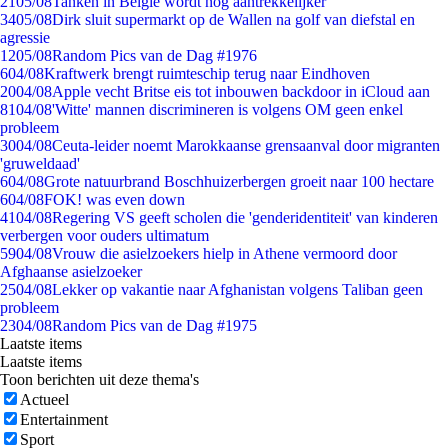
21
05/08
Tanken in België wordt nóg aantrekkelijker
34
05/08
Dirk sluit supermarkt op de Wallen na golf van diefstal en
agressie
12
05/08
Random Pics van de Dag #1976
6
04/08
Kraftwerk brengt ruimteschip terug naar Eindhoven
20
04/08
Apple vecht Britse eis tot inbouwen backdoor in iCloud aan
81
04/08
'Witte' mannen discrimineren is volgens OM geen enkel
probleem
30
04/08
Ceuta-leider noemt Marokkaanse grensaanval door migranten
'gruweldaad'
6
04/08
Grote natuurbrand Boschhuizerbergen groeit naar 100 hectare
6
04/08
FOK! was even down
41
04/08
Regering VS geeft scholen die 'genderidentiteit' van kinderen
verbergen voor ouders ultimatum
59
04/08
Vrouw die asielzoekers hielp in Athene vermoord door
Afghaanse asielzoeker
25
04/08
Lekker op vakantie naar Afghanistan volgens Taliban geen
probleem
23
04/08
Random Pics van de Dag #1975
Laatste items
Laatste items
Toon berichten uit deze thema's
Actueel
Entertainment
Sport