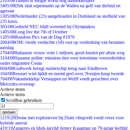
21
05/08
Tanken in België wordt nóg aantrekkelijker
34
05/08
Dirk sluit supermarkt op de Wallen na golf van diefstal en
agressie
13
05/08
Nederlander (23) aangehouden in Duitsland na snelheid van
235 km/u
3
05/08
Gedurfd NEC blijft overeind bij Olympiakos
14
05/08
Long live the 7th of October
12
05/08
Random Pics van de Dag #1976
20
04/08
OM: vierde verdachte (18) vast op verdenking van beramen
aanslag
17
04/08
Italiaanse vrouw wint 1 miljoen, gooit kraslot per abuis weg
31
04/08
Spaanse politie: minstens tien voor terrorisme veroordeelden
onder migranten Ceuta
6
04/08
Kraftwerk brengt ruimteschip terug naar Eindhoven
1
04/08
Reusser wint tijdrit en neemt geel over, Nooijen knap tweede
7
04/08
Vakantiekiekje Verstappen en Wolff voedt geruchten over
Mercedes-overstap
Actieve items
Actieve items
Scrollbar gebruiken
opslaan
12
19:20
Drone met explosieven bij Duits vliegveld voedt vrees voor
hybride aanval
4
19:19
Zangeres en Idols-jurylid Jerney Kaagman op 79-jarige leeftijd