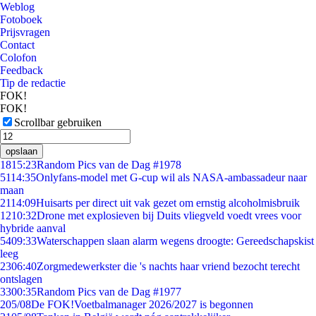
Weblog
Fotoboek
Prijsvragen
Contact
Colofon
Feedback
Tip de redactie
FOK!
FOK!
Scrollbar gebruiken
opslaan
18
15:23
Random Pics van de Dag #1978
51
14:35
Onlyfans-model met G-cup wil als NASA-ambassadeur naar
maan
21
14:09
Huisarts per direct uit vak gezet om ernstig alcoholmisbruik
12
10:32
Drone met explosieven bij Duits vliegveld voedt vrees voor
hybride aanval
54
09:33
Waterschappen slaan alarm wegens droogte: Gereedschapskist
leeg
23
06:40
Zorgmedewerkster die 's nachts haar vriend bezocht terecht
ontslagen
33
00:35
Random Pics van de Dag #1977
2
05/08
De FOK!Voetbalmanager 2026/2027 is begonnen