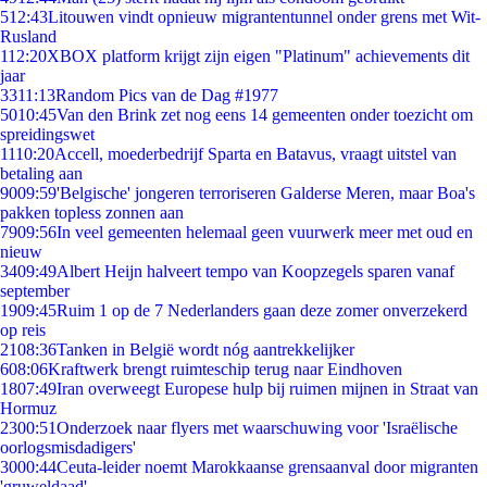
5
12:43
Litouwen vindt opnieuw migrantentunnel onder grens met Wit-
Rusland
1
12:20
XBOX platform krijgt zijn eigen "Platinum" achievements dit
jaar
33
11:13
Random Pics van de Dag #1977
50
10:45
Van den Brink zet nog eens 14 gemeenten onder toezicht om
spreidingswet
11
10:20
Accell, moederbedrijf Sparta en Batavus, vraagt uitstel van
betaling aan
90
09:59
'Belgische' jongeren terroriseren Galderse Meren, maar Boa's
pakken topless zonnen aan
79
09:56
In veel gemeenten helemaal geen vuurwerk meer met oud en
nieuw
34
09:49
Albert Heijn halveert tempo van Koopzegels sparen vanaf
september
19
09:45
Ruim 1 op de 7 Nederlanders gaan deze zomer onverzekerd
op reis
21
08:36
Tanken in België wordt nóg aantrekkelijker
6
08:06
Kraftwerk brengt ruimteschip terug naar Eindhoven
18
07:49
Iran overweegt Europese hulp bij ruimen mijnen in Straat van
Hormuz
23
00:51
Onderzoek naar flyers met waarschuwing voor 'Israëlische
oorlogsmisdadigers'
30
00:44
Ceuta-leider noemt Marokkaanse grensaanval door migranten
'gruweldaad'