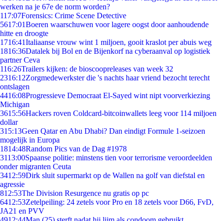
werken na je 67e de norm worden?
1
17:07
Forensics: Crime Scene Detective
56
17:01
Boeren waarschuwen voor lagere oogst door aanhoudende
hitte en droogte
17
16:41
Italiaanse vrouw wint 1 miljoen, gooit kraslot per abuis weg
18
16:36
Datalek bij Bol en de Bijenkorf na cyberaanval op logistiek
partner Ceva
1
16:26
Trailers kijken: de bioscoopreleases van week 32
23
16:12
Zorgmedewerkster die 's nachts haar vriend bezocht terecht
ontslagen
44
16:08
Progressieve Democraat El-Sayed wint nipt voorverkiezing
Michigan
36
15:56
Hackers roven Coldcard-bitcoinwallets leeg voor 114 miljoen
dollar
3
15:13
Geen Qatar en Abu Dhabi? Dan eindigt Formule 1-seizoen
mogelijk in Europa
18
14:48
Random Pics van de Dag #1978
31
13:00
Spaanse politie: minstens tien voor terrorisme veroordeelden
onder migranten Ceuta
34
12:59
Dirk sluit supermarkt op de Wallen na golf van diefstal en
agressie
8
12:53
The Division Resurgence nu gratis op pc
64
12:53
Zetelpeiling: 24 zetels voor Pro en 18 zetels voor D66, FvD,
JA21 en PVV
49
12:44
Man (25) sterft nadat hij lijm als condoom gebruikt