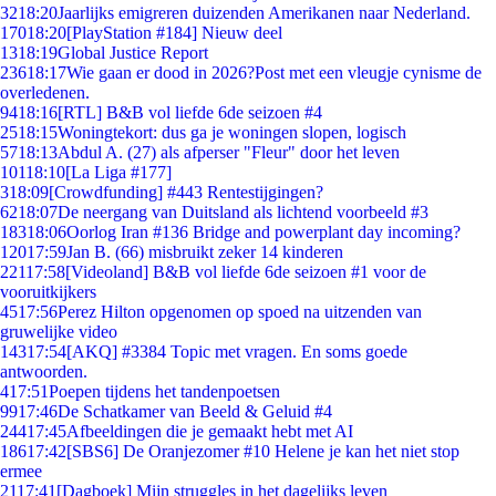
32
18:20
Jaarlijks emigreren duizenden Amerikanen naar Nederland.
170
18:20
[PlayStation #184] Nieuw deel
13
18:19
Global Justice Report
236
18:17
Wie gaan er dood in 2026?Post met een vleugje cynisme de
overledenen.
94
18:16
[RTL] B&B vol liefde 6de seizoen #4
25
18:15
Woningtekort: dus ga je woningen slopen, logisch
57
18:13
Abdul A. (27) als afperser "Fleur" door het leven
101
18:10
[La Liga #177]
3
18:09
[Crowdfunding] #443 Rentestijgingen?
62
18:07
De neergang van Duitsland als lichtend voorbeeld #3
183
18:06
Oorlog Iran #136 Bridge and powerplant day incoming?
120
17:59
Jan B. (66) misbruikt zeker 14 kinderen
221
17:58
[Videoland] B&B vol liefde 6de seizoen #1 voor de
vooruitkijkers
45
17:56
Perez Hilton opgenomen op spoed na uitzenden van
gruwelijke video
143
17:54
[AKQ] #3384 Topic met vragen. En soms goede
antwoorden.
4
17:51
Poepen tijdens het tandenpoetsen
99
17:46
De Schatkamer van Beeld & Geluid #4
244
17:45
Afbeeldingen die je gemaakt hebt met AI
186
17:42
[SBS6] De Oranjezomer #10 Helene je kan het niet stop
ermee
21
17:41
[Dagboek] Mijn struggles in het dagelijks leven