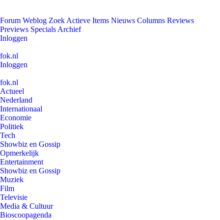
Forum
Weblog
Zoek
Actieve Items
Nieuws
Columns
Reviews
Previews
Specials
Archief
Inloggen
fok.nl
Inloggen
fok.nl
Actueel
Nederland
Internationaal
Economie
Politiek
Tech
Showbiz en Gossip
Opmerkelijk
Entertainment
Showbiz en Gossip
Muziek
Film
Televisie
Media & Cultuur
Bioscoopagenda