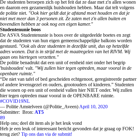
De studenten beroepen zich op het feit dat ze daar met z'n allen wonen
en daarom een gezamenlijk huishouden hebben. Maar dat telt volgens
de politie niet.
"Ook hier geldt dat je afstand moet houden en dat je
niet met meer dan 3 personen zit. Ze zaten met z'n allen buiten en
bovendien hebben ze ook nog een eigen kamer."
Studentenunie boos
De ASVA Studentenunie is boos over de uitgedeelde boetes en zegt
dat de studenten van hun eigen gemeenschappelijke balkons worden
gestuurd.
"Ook als deze studenten in dezelfde unit, dus op hetzelfde
adres wonen. Dat is in strijd met de maatregelen van het RIVM. Wij
gaan ons hiertegen verzetten."
De politie benadrukt dat een unit of eenheid niet onder het begrip
'huishouden' valt.
"Wij zullen hier tegen optreden, maar vooral in de
openbare ruimte."
“De niet van tafel of bed gescheiden echtgenoot, geregistreerde partner
of andere levensgezel en ouders, grootouders of kinderen.” Studenten
die wonen op een unit of eenheid vallen hier NIET onder. Wij zullen
hier tegen optreden maar vooral in de OPENBARE ruimte.
#COVID19NL
— Politie Amstelveen (@Politie_Aveen)
April 10, 2020
Submitter:
Bron:
AT5
89
Help ons; deel dit item als je het leuk vond
Heb je een leuk of interessant bericht gevonden dat je graag op FOK!
terug ziet?
Tip ons dan via de submit!