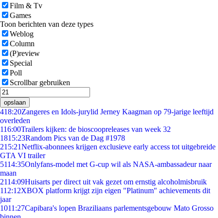
Film & Tv
Games
Toon berichten van deze types
Weblog
Column
(P)review
Special
Poll
Scrollbar gebruiken
opslaan
4
18:20
Zangeres en Idols-jurylid Jerney Kaagman op 79-jarige leeftijd
overleden
1
16:00
Trailers kijken: de bioscoopreleases van week 32
18
15:23
Random Pics van de Dag #1978
2
15:21
Netflix-abonnees krijgen exclusieve early access tot uitgebreide
GTA VI trailer
51
14:35
Onlyfans-model met G-cup wil als NASA-ambassadeur naar
maan
21
14:09
Huisarts per direct uit vak gezet om ernstig alcoholmisbruik
1
12:12
XBOX platform krijgt zijn eigen "Platinum" achievements dit
jaar
10
11:27
Capibara's lopen Braziliaans parlementsgebouw Mato Grosso
binnen