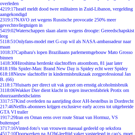
overleden
42
19:17
Israël meldt dood twee militairen in Zuid-Libanon, vergelding
aangekondigd
23
19:17
NAVO zet wegens Russische provocatie 250% meer
gevechtsvliegtuigen in
54
19:02
Waterschappen slaan alarm wegens droogte: Gereedschapskist
leeg
51
18:51
Onlyfans-model met G-cup wil als NASA-ambassadeur naar
maan
10
18:37
Capibara's lopen Braziliaans parlementsgebouw Mato Grosso
binnen
14
18:30
Hiroshima herdenkt slachtoffers atoombom, 81 jaar later
8
18:19
In Spider-Man: Brand New Day is Spidey echt weer Spidey
6
18:18
Nieuw slachtoffer in kindermisbruikzaak zorgprofessional Jan
B. (66)
21
18:17
Huisarts per direct uit vak gezet om ernstig alcoholmisbruik
31
18:06
Wakker Dier dient klacht in tegen insectenfabriek Protix om
duurzaamheidsclaims
33
17:57
Kind overleden na aanrijding door AH-bestelbus in Dordrecht
2
17:46
Netflix-abonnees krijgen exclusieve early access tot uitgebreide
GTA VI trailer
19
17:29
Iran en Oman eens over route Straat van Hormuz, VS
buitenspel
37
17:16
Vinted-foto's van vrouwen massaal gedeeld op seksfora
45
17:10
Doorwerken na AOW-leeftijd vaker vastgelegd in cao's, moet