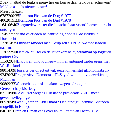
Zoek jij altijd de leukste nieuwtjes en kun je daar leuk over schrijven?
Meld je aan als nieuwsposter!
Meest gelezen
67872
00:35
Random Pics van de Dag #1977
40620
15:23
Random Pics van de Dag #1978
1641
06:40
Zorgmedewerkster die 's nachts haar vriend bezocht terecht
ontslagen
1545
22:27
Kind overleden na aanrijding door AH-bestelbus in
Dordrecht
1228
14:35
Onlyfans-model met G-cup wil als NASA-ambassadeur
naar maan
1187
22:40
Datalek bij Bol en de Bijenkorf na cyberaanval op logistiek
partner Ceva
1150
20:44
Litouwen vindt opnieuw migrantentunnel onder grens met
Wit-Rusland
980
14:09
Huisarts per direct uit vak gezet om ernstig alcoholmisbruik
924
20:34
Progressieve Democraat El-Sayed wint nipt voorverkiezing
Michigan
908
09:33
Waterschappen slaan alarm wegens droogte:
Gereedschapskist leeg
871
10:08
NAVO zet wegens Russische provocatie 250% meer
gevechtsvliegtuigen in
865
20:49
Geen Qatar en Abu Dhabi? Dan eindigt Formule 1-seizoen
mogelijk in Europa
846
10:16
Iran en Oman eens over route Straat van Hormuz, VS