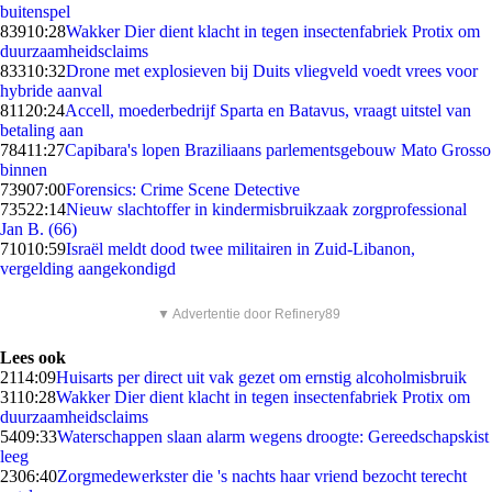
buitenspel
839
10:28
Wakker Dier dient klacht in tegen insectenfabriek Protix om
duurzaamheidsclaims
833
10:32
Drone met explosieven bij Duits vliegveld voedt vrees voor
hybride aanval
811
20:24
Accell, moederbedrijf Sparta en Batavus, vraagt uitstel van
betaling aan
784
11:27
Capibara's lopen Braziliaans parlementsgebouw Mato Grosso
binnen
739
07:00
Forensics: Crime Scene Detective
735
22:14
Nieuw slachtoffer in kindermisbruikzaak zorgprofessional
Jan B. (66)
710
10:59
Israël meldt dood twee militairen in Zuid-Libanon,
vergelding aangekondigd
▼ Advertentie door Refinery89
Lees ook
21
14:09
Huisarts per direct uit vak gezet om ernstig alcoholmisbruik
31
10:28
Wakker Dier dient klacht in tegen insectenfabriek Protix om
duurzaamheidsclaims
54
09:33
Waterschappen slaan alarm wegens droogte: Gereedschapskist
leeg
23
06:40
Zorgmedewerkster die 's nachts haar vriend bezocht terecht