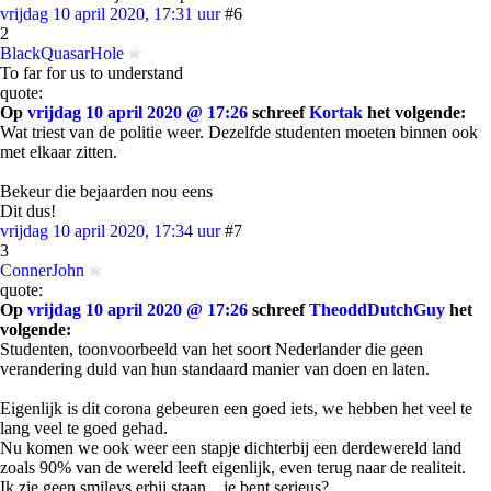
vrijdag 10 april 2020, 17:31 uur
#6
2
BlackQuasarHole
To far for us to understand
quote:
Op
vrijdag 10 april 2020 @ 17:26
schreef
Kortak
het volgende:
Wat triest van de politie weer. Dezelfde studenten moeten binnen ook
met elkaar zitten.
Bekeur die bejaarden nou eens
Dit dus!
vrijdag 10 april 2020, 17:34 uur
#7
3
ConnerJohn
quote:
Op
vrijdag 10 april 2020 @ 17:26
schreef
TheoddDutchGuy
het
volgende:
Studenten, toonvoorbeeld van het soort Nederlander die geen
verandering duld van hun standaard manier van doen en laten.
Eigenlijk is dit corona gebeuren een goed iets, we hebben het veel te
lang veel te goed gehad.
Nu komen we ook weer een stapje dichterbij een derdewereld land
zoals 90% van de wereld leeft eigenlijk, even terug naar de realiteit.
Ik zie geen smileys erbij staan... je bent serieus?