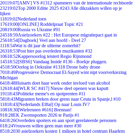
201
19:07
[AMV] VS #1312 spammers van de internationale rechtsorde
232
19:02
Top 2000 Editie 2025 #243 Alle dikzakken willen op je
lijken
118
19:02
Nederland toen
176
19:00
[ONLINE] Roddelpraat Topic #21
208
19:00
Russia vs Ukraine #91
245
18:59
Asielzoekers #22 : Het Europese migratiepact gaat in
256
18:54
[Dagboek] Veel aan hoofd - Deel 27
11
18:54
Wat is dit jaar de ultieme zomerhit?
263
18:53
Post hier pas overleden muzikanten #32
106
18:52
Kappersoorlog teistert Regio Rijnmond
145
18:52
[SBS6] Vandaag Inside #136 - Boekje pluggen.
45
18:50
Oorlog in Oekraïne #1318 Drone baby drone
70
18:49
Progressieve Democraat El-Sayed wint nipt voorverkiezing
Michigan
64
18:48
Huisarts doet haar werk onder invloed van alcohol
126
18:44
[WLR SC #417] Nieuw deel openen was kaputt
191
18:43
Politieke meme's en spotprenten #11
58
18:43
Migranten breken door grens naar Ceuta in Spanje,l #10
118
18:43
[Nederlands Elftal] Op naar Louis IV?
108
18:30
[Wielrennen #616] Brennan!
9
18:28
EK Zwemsporten 2026 te Parijs #1
64
18:26
Overleden sporters en aan sport gerelateerde personen
0
18:24
Vrouwen willen geen man meer #30
85
18:20
30 asielzoekers kosten 1 miljoen in hotel centrum Haarlem