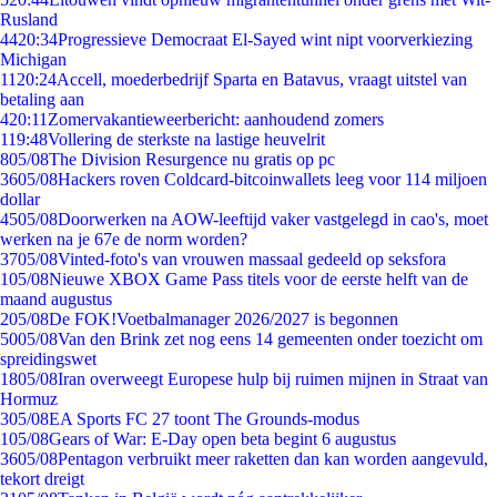
Rusland
44
20:34
Progressieve Democraat El-Sayed wint nipt voorverkiezing
Michigan
11
20:24
Accell, moederbedrijf Sparta en Batavus, vraagt uitstel van
betaling aan
4
20:11
Zomervakantieweerbericht: aanhoudend zomers
1
19:48
Vollering de sterkste na lastige heuvelrit
8
05/08
The Division Resurgence nu gratis op pc
36
05/08
Hackers roven Coldcard-bitcoinwallets leeg voor 114 miljoen
dollar
45
05/08
Doorwerken na AOW-leeftijd vaker vastgelegd in cao's, moet
werken na je 67e de norm worden?
37
05/08
Vinted-foto's van vrouwen massaal gedeeld op seksfora
1
05/08
Nieuwe XBOX Game Pass titels voor de eerste helft van de
maand augustus
2
05/08
De FOK!Voetbalmanager 2026/2027 is begonnen
50
05/08
Van den Brink zet nog eens 14 gemeenten onder toezicht om
spreidingswet
18
05/08
Iran overweegt Europese hulp bij ruimen mijnen in Straat van
Hormuz
3
05/08
EA Sports FC 27 toont The Grounds-modus
1
05/08
Gears of War: E-Day open beta begint 6 augustus
36
05/08
Pentagon verbruikt meer raketten dan kan worden aangevuld,
tekort dreigt