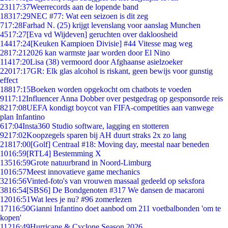
231
17:37
Weerrecords aan de lopende band
183
17:29
NEC #77: Wat een seizoen is dit zeg
7
17:28
Farhad N. (25) krijgt levenslang voor aanslag Munchen
45
17:27
[Eva vd Wijdeven] geruchten over dakloosheid
144
17:24
[Keuken Kampioen Divisie] #44 Vitesse mag weg
28
17:21
2026 kan warmste jaar worden door El Nino
114
17:20
Lisa (38) vermoord door Afghaanse asielzoeker
220
17:17
GR: Elk glas alcohol is riskant, geen bewijs voor gunstig
effect
188
17:15
Boeken worden opgekocht om chatbots te voeden
91
17:12
Influencer Anna Dobber over pestgedrag op gesponsorde reis
82
17:08
UEFA kondigt boycot van FIFA-competities aan vanwege
plan Infantino
6
17:04
Insta360 Studio software, lagging en stotteren
92
17:02
Koopzegels sparen bij AH duurt straks 2x zo lang
218
17:00
[Golf] Centraal #18: Moving day, meestal naar beneden
10
16:59
[RTL4] Bestemming X
135
16:59
Grote natuurbrand in Noord-Limburg
10
16:57
Meest innovatieve game mechanics
32
16:56
Vinted-foto's van vrouwen massaal gedeeld op seksfora
38
16:54
[SBS6] De Bondgenoten #317 We dansen de macaroni
120
16:51
Wat lees je nu? #96 zomerlezen
171
16:50
Gianni Infantino doet aanbod om 211 voetbalbonden 'om te
kopen'
112
16:49
Hurricane & Cyclone Season 2026