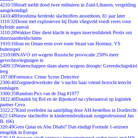
42
10:59
Israël meldt dood twee militairen in Zuid-Libanon, vergelding
aangekondigd
14
10:48
Hiroshima herdenkt slachtoffers atoombom, 81 jaar later
11
10:32
Drone met explosieven bij Duits vliegveld voedt vrees voor
hybride aanval
31
10:28
Wakker Dier dient klacht in tegen insectenfabriek Protix om
duurzaamheidsclaims
19
10:16
Iran en Oman eens over route Straat van Hormuz, VS
buitenspel
23
10:08
NAVO zet wegens Russische provocatie 250% meer
gevechtsvliegtuigen in
54
09:33
Waterschappen slaan alarm wegens droogte: Gereedschapskist
leeg
1
07:00
Forensics: Crime Scene Detective
23
06:40
Zorgmedewerkster die 's nachts haar vriend bezocht terecht
ontslagen
33
00:35
Random Pics van de Dag #1977
18
22:40
Datalek bij Bol en de Bijenkorf na cyberaanval op logistiek
partner Ceva
33
22:27
Kind overleden na aanrijding door AH-bestelbus in Dordrecht
6
22:14
Nieuw slachtoffer in kindermisbruikzaak zorgprofessional Jan
B. (66)
3
20:49
Geen Qatar en Abu Dhabi? Dan eindigt Formule 1-seizoen
mogelijk in Europa
5
20:44
Litouwen vindt opnieuw migrantentunnel onder grens met Wit-