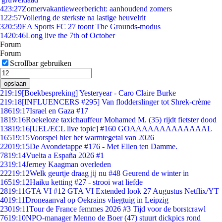
4
23:27
Zomervakantieweerbericht: aanhoudend zomers
1
22:57
Vollering de sterkste na lastige heuvelrit
3
20:59
EA Sports FC 27 toont The Grounds-modus
14
20:46
Long live the 7th of October
Forum
Forum
Scrollbar gebruiken
opslaan
2
19:19
[Boekbespreking] Yesteryear - Caro Claire Burke
2
19:18
[INFLUENCERS #295] Van flodderslinger tot Shrek-crème
186
19:17
Israel en Gaza #17
18
19:16
Roekeloze taxichauffeur Mohamed M. (35) rijdt fietster dood
138
19:16
[UEL/ECL live topic] #160 GOAAAAAAAAAAAAAL
165
19:15
Voorspel hier het warmtegetal van 2026
220
19:15
De Avondetappe #176 - Met Ellen ten Damme.
78
19:14
Vuelta a España 2026 #1
23
19:14
Jerney Kaagman overleden
222
19:12
Welk geurtje draag jij nu #48 Geurend de winter in
165
19:12
Haiku ketting #27 - strooi wat liefde
28
19:11
GTA VI #12 GTA VI Extended look 27 Augustus Netflix/YT
40
19:11
Droneaanval op Oekrains vliegtuig in Leipzig
230
19:11
Tour de France femmes 2026 #3 Tijd voor de borstcrawl
76
19:10
NPO-manager Menno de Boer (47) stuurt dickpics rond