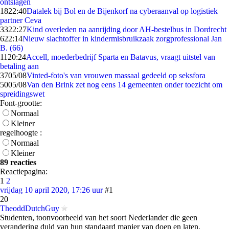
ontslagen
18
22:40
Datalek bij Bol en de Bijenkorf na cyberaanval op logistiek
partner Ceva
33
22:27
Kind overleden na aanrijding door AH-bestelbus in Dordrecht
6
22:14
Nieuw slachtoffer in kindermisbruikzaak zorgprofessional Jan
B. (66)
11
20:24
Accell, moederbedrijf Sparta en Batavus, vraagt uitstel van
betaling aan
37
05/08
Vinted-foto's van vrouwen massaal gedeeld op seksfora
50
05/08
Van den Brink zet nog eens 14 gemeenten onder toezicht om
spreidingswet
Font-grootte:
Normaal
Kleiner
regelhoogte :
Normaal
Kleiner
89 reacties
Reactiepagina:
1
2
vrijdag 10 april 2020, 17:26 uur
#1
20
TheoddDutchGuy
Studenten, toonvoorbeeld van het soort Nederlander die geen
verandering duld van hun standaard manier van doen en laten.