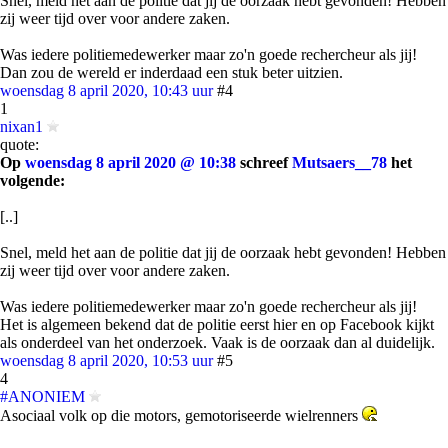
Snel, meld het aan de politie dat jij de oorzaak hebt gevonden! Hebben
zij weer tijd over voor andere zaken.
Was iedere politiemedewerker maar zo'n goede rechercheur als jij!
Dan zou de wereld er inderdaad een stuk beter uitzien.
woensdag 8 april 2020, 10:43 uur
#4
1
nixan1
quote:
Op
woensdag 8 april 2020 @ 10:38
schreef
Mutsaers__78
het
volgende:
[..]
Snel, meld het aan de politie dat jij de oorzaak hebt gevonden! Hebben
zij weer tijd over voor andere zaken.
Was iedere politiemedewerker maar zo'n goede rechercheur als jij!
Het is algemeen bekend dat de politie eerst hier en op Facebook kijkt
als onderdeel van het onderzoek. Vaak is de oorzaak dan al duidelijk.
woensdag 8 april 2020, 10:53 uur
#5
4
#ANONIEM
Asociaal volk op die motors, gemotoriseerde wielrenners