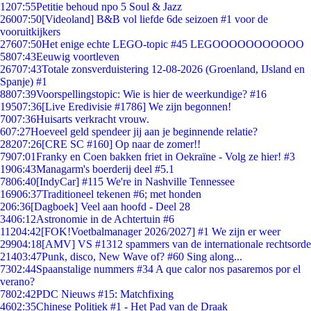
12
07:55
Petitie behoud npo 5 Soul & Jazz
260
07:50
[Videoland] B&B vol liefde 6de seizoen #1 voor de
vooruitkijkers
276
07:50
Het enige echte LEGO-topic #45 LEGOOOOOOOOOOO
58
07:43
Eeuwig voortleven
267
07:43
Totale zonsverduistering 12-08-2026 (Groenland, IJsland en
Spanje) #1
88
07:39
Voorspellingstopic: Wie is hier de weerkundige? #16
195
07:36
[Live Eredivisie #1786] We zijn begonnen!
70
07:36
Huisarts verkracht vrouw.
6
07:27
Hoeveel geld spendeer jij aan je beginnende relatie?
282
07:26
[CRE SC #160] Op naar de zomer!!
79
07:01
Franky en Coen bakken friet in Oekraïne - Volg ze hier! #3
19
06:43
Managarm's boerderij deel #5.1
78
06:40
[IndyCar] #115 We're in Nashville Tennessee
169
06:37
Traditioneel tekenen #6; met honden
2
06:36
[Dagboek] Veel aan hoofd - Deel 28
34
06:12
Astronomie in de Achtertuin #6
112
04:42
[FOK!Voetbalmanager 2026/2027] #1 We zijn er weer
299
04:18
[AMV] VS #1312 spammers van de internationale rechtsorde
214
03:47
Punk, disco, New Wave of? #60 Sing along...
73
02:44
Spaanstalige nummers #34 A que calor nos pasaremos por el
verano?
78
02:42
PDC Nieuws #15: Matchfixing
46
02:35
Chinese Politiek #1 - Het Pad van de Draak