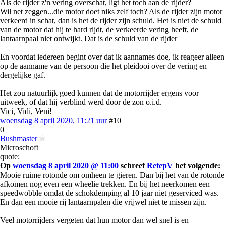
Als de rijder z'n vering overschat, ligt het toch aan de rijder?
Wil net zeggen...die motor doet niks zelf toch? Als de rijder zijn motor
verkeerd in schat, dan is het de rijder zijn schuld. Het is niet de schuld
van de motor dat hij te hard rijdt, de verkeerde vering heeft, de
lantaarnpaal niet ontwijkt. Dat is de schuld van de rijder
En voordat iedereen begint over dat ik aannames doe, ik reageer alleen
op de aanname van de persoon die het pleidooi over de vering en
dergelijke gaf.
Het zou natuurlijk goed kunnen dat de motorrijder ergens voor
uitweek, of dat hij verblind werd door de zon o.i.d.
Vici, Vidi, Veni!
woensdag 8 april 2020, 11:21 uur
#10
0
Bushmaster
Microschoft
quote:
Op
woensdag 8 april 2020 @ 11:00
schreef
RetepV
het volgende:
Mooie ruime rotonde om omheen te gieren. Dan bij het van de rotonde
afkomen nog even een wheelie trekken. En bij het neerkomen een
speedwobble omdat de schokdemping al 10 jaar niet geserviced was.
En dan een mooie rij lantaarnpalen die vrijwel niet te missen zijn.
Veel motorrijders vergeten dat hun motor dan wel snel is en