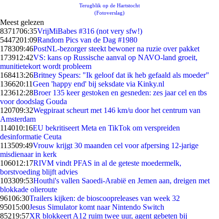
Terugblik op de Hartstocht
(Fotoverslag)
Meest gelezen
83717
06:35
VrijMiBabes #316 (not very sfw!)
54472
01:09
Random Pics van de Dag #1980
1783
09:46
PostNL-bezorger steekt bewoner na ruzie over pakket
1739
12:42
VS: kans op Russische aanval op NAVO-land groeit,
munitietekort wordt probleem
1684
13:26
Britney Spears: "Ik geloof dat ik heb gefaald als moeder"
1366
20:11
Geen 'happy end' bij seksdate via Kinky.nl
1236
12:28
Broer 135 keer gestoken en gesneden: zes jaar cel en tbs
voor doodslag Gouda
1207
09:32
Wegpiraat scheurt met 146 km/u door het centrum van
Amsterdam
1140
10:16
EU bekritiseert Meta en TikTok om verspreiden
desinformatie Ceuta
1135
09:49
Vrouw krijgt 30 maanden cel voor afpersing 12-jarige
misdienaar in kerk
1060
12:17
RIVM vindt PFAS in al de geteste moedermelk,
borstvoeding blijft advies
1033
09:53
Houthi's vallen Saoedi-Arabië en Jemen aan, dreigen met
blokkade olieroute
961
06:30
Trailers kijken: de bioscoopreleases van week 32
950
15:00
Jesus Simulator komt naar Nintendo Switch
852
19:57
XR blokkeert A12 ruim twee uur, agent gebeten bij