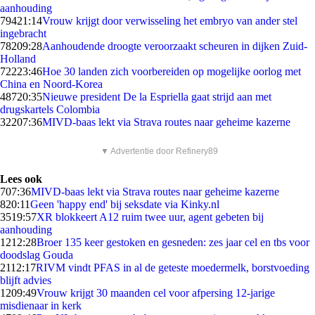
aanhouding
794
21:14
Vrouw krijgt door verwisseling het embryo van ander stel
ingebracht
782
09:28
Aanhoudende droogte veroorzaakt scheuren in dijken Zuid-
Holland
722
23:46
Hoe 30 landen zich voorbereiden op mogelijke oorlog met
China en Noord-Korea
487
20:35
Nieuwe president De la Espriella gaat strijd aan met
drugskartels Colombia
322
07:36
MIVD-baas lekt via Strava routes naar geheime kazerne
▼ Advertentie door Refinery89
Lees ook
7
07:36
MIVD-baas lekt via Strava routes naar geheime kazerne
8
20:11
Geen 'happy end' bij seksdate via Kinky.nl
35
19:57
XR blokkeert A12 ruim twee uur, agent gebeten bij
aanhouding
12
12:28
Broer 135 keer gestoken en gesneden: zes jaar cel en tbs voor
doodslag Gouda
21
12:17
RIVM vindt PFAS in al de geteste moedermelk, borstvoeding
blijft advies
12
09:49
Vrouw krijgt 30 maanden cel voor afpersing 12-jarige
misdienaar in kerk