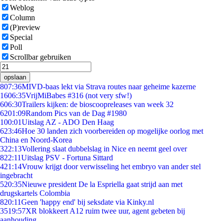
Weblog
Column
(P)review
Special
Poll
Scrollbar gebruiken
opslaan
8
07:36
MIVD-baas lekt via Strava routes naar geheime kazerne
16
06:35
VrijMiBabes #316 (not very sfw!)
6
06:30
Trailers kijken: de bioscoopreleases van week 32
62
01:09
Random Pics van de Dag #1980
1
00:01
Uitslag AZ - ADO Den Haag
6
23:46
Hoe 30 landen zich voorbereiden op mogelijke oorlog met
China en Noord-Korea
3
22:13
Vollering slaat dubbelslag in Nice en neemt geel over
8
22:11
Uitslag PSV - Fortuna Sittard
4
21:14
Vrouw krijgt door verwisseling het embryo van ander stel
ingebracht
5
20:35
Nieuwe president De la Espriella gaat strijd aan met
drugskartels Colombia
8
20:11
Geen 'happy end' bij seksdate via Kinky.nl
35
19:57
XR blokkeert A12 ruim twee uur, agent gebeten bij
aanhouding