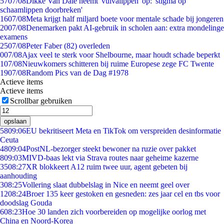
57
07/08
Dikke Van Dale neemt 'vulvalippen' op: 'stigma op
schaamlippen doorbreken'
16
07/08
Meta krijgt half miljard boete voor mentale schade bij jongeren
20
07/08
Denemarken pakt AI-gebruik in scholen aan: extra mondelinge
examens
25
07/08
Peter Faber (82) overleden
0
07/08
Ajax veel te sterk voor Shelbourne, maar houdt schade beperkt
1
07/08
Nieuwkomers schitteren bij ruime Europese zege FC Twente
19
07/08
Random Pics van de Dag #1978
Actieve items
Actieve items
Scrollbar gebruiken
opslaan
58
09:06
EU bekritiseert Meta en TikTok om verspreiden desinformatie
Ceuta
48
09:04
PostNL-bezorger steekt bewoner na ruzie over pakket
8
09:03
MIVD-baas lekt via Strava routes naar geheime kazerne
35
08:27
XR blokkeert A12 ruim twee uur, agent gebeten bij
aanhouding
3
08:25
Vollering slaat dubbelslag in Nice en neemt geel over
12
08:24
Broer 135 keer gestoken en gesneden: zes jaar cel en tbs voor
doodslag Gouda
6
08:23
Hoe 30 landen zich voorbereiden op mogelijke oorlog met
China en Noord-Korea