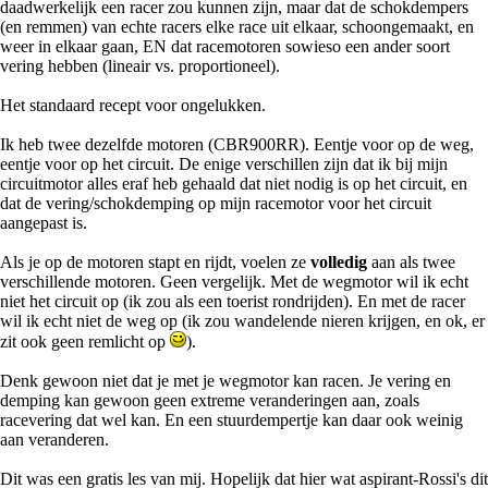
daadwerkelijk een racer zou kunnen zijn, maar dat de schokdempers
(en remmen) van echte racers elke race uit elkaar, schoongemaakt, en
weer in elkaar gaan, EN dat racemotoren sowieso een ander soort
vering hebben (lineair vs. proportioneel).
Het standaard recept voor ongelukken.
Ik heb twee dezelfde motoren (CBR900RR). Eentje voor op de weg,
eentje voor op het circuit. De enige verschillen zijn dat ik bij mijn
circuitmotor alles eraf heb gehaald dat niet nodig is op het circuit, en
dat de vering/schokdemping op mijn racemotor voor het circuit
aangepast is.
Als je op de motoren stapt en rijdt, voelen ze
volledig
aan als twee
verschillende motoren. Geen vergelijk. Met de wegmotor wil ik echt
niet het circuit op (ik zou als een toerist rondrijden). En met de racer
wil ik echt niet de weg op (ik zou wandelende nieren krijgen, en ok, er
zit ook geen remlicht op
).
Denk gewoon niet dat je met je wegmotor kan racen. Je vering en
demping kan gewoon geen extreme veranderingen aan, zoals
racevering dat wel kan. En een stuurdempertje kan daar ook weinig
aan veranderen.
Dit was een gratis les van mij. Hopelijk dat hier wat aspirant-Rossi's dit