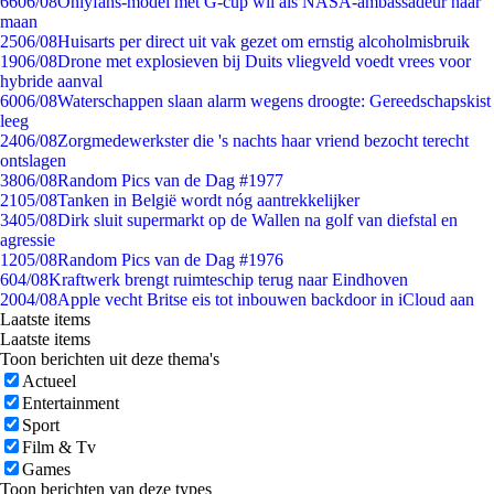
66
06/08
Onlyfans-model met G-cup wil als NASA-ambassadeur naar
maan
25
06/08
Huisarts per direct uit vak gezet om ernstig alcoholmisbruik
19
06/08
Drone met explosieven bij Duits vliegveld voedt vrees voor
hybride aanval
60
06/08
Waterschappen slaan alarm wegens droogte: Gereedschapskist
leeg
24
06/08
Zorgmedewerkster die 's nachts haar vriend bezocht terecht
ontslagen
38
06/08
Random Pics van de Dag #1977
21
05/08
Tanken in België wordt nóg aantrekkelijker
34
05/08
Dirk sluit supermarkt op de Wallen na golf van diefstal en
agressie
12
05/08
Random Pics van de Dag #1976
6
04/08
Kraftwerk brengt ruimteschip terug naar Eindhoven
20
04/08
Apple vecht Britse eis tot inbouwen backdoor in iCloud aan
Laatste items
Laatste items
Toon berichten uit deze thema's
Actueel
Entertainment
Sport
Film & Tv
Games
Toon berichten van deze types