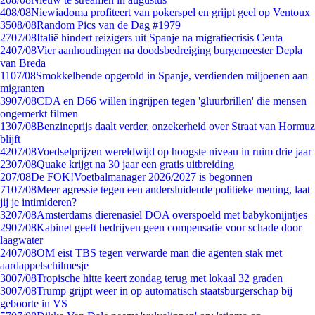
4
08/08
Niewiadoma profiteert van pokerspel en grijpt geel op Ventoux
35
08/08
Random Pics van de Dag #1979
27
07/08
Italië hindert reizigers uit Spanje na migratiecrisis Ceuta
24
07/08
Vier aanhoudingen na doodsbedreiging burgemeester Depla
van Breda
11
07/08
Smokkelbende opgerold in Spanje, verdienden miljoenen aan
migranten
39
07/08
CDA en D66 willen ingrijpen tegen 'gluurbrillen' die mensen
ongemerkt filmen
13
07/08
Benzineprijs daalt verder, onzekerheid over Straat van Hormuz
blijft
42
07/08
Voedselprijzen wereldwijd op hoogste niveau in ruim drie jaar
23
07/08
Quake krijgt na 30 jaar een gratis uitbreiding
2
07/08
De FOK!Voetbalmanager 2026/2027 is begonnen
71
07/08
Meer agressie tegen een andersluidende politieke mening, laat
jij je intimideren?
32
07/08
Amsterdams dierenasiel DOA overspoeld met babykonijntjes
29
07/08
Kabinet geeft bedrijven geen compensatie voor schade door
laagwater
24
07/08
OM eist TBS tegen verwarde man die agenten stak met
aardappelschilmesje
30
07/08
Tropische hitte keert zondag terug met lokaal 32 graden
30
07/08
Trump grijpt weer in op automatisch staatsburgerschap bij
geboorte in VS