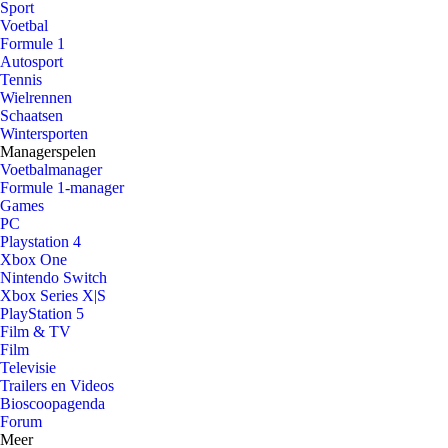
Sport
Voetbal
Formule 1
Autosport
Tennis
Wielrennen
Schaatsen
Wintersporten
Managerspelen
Voetbalmanager
Formule 1-manager
Games
PC
Playstation 4
Xbox One
Nintendo Switch
Xbox Series X|S
PlayStation 5
Film & TV
Film
Televisie
Trailers en Videos
Bioscoopagenda
Forum
Meer