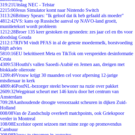
3
19:21
Uitslag NEC - Telstar
22
15:00
Jesus Simulator komt naar Nintendo Switch
31
13:26
Britney Spears: "Ik geloof dat ik heb gefaald als moeder"
48
12:42
VS: kans op Russische aanval op NAVO-land groeit,
munitietekort wordt probleem
12
12:28
Broer 135 keer gestoken en gesneden: zes jaar cel en tbs voor
doodslag Gouda
21
12:17
RIVM vindt PFAS in al de geteste moedermelk, borstvoeding
blijft advies
58
10:16
EU bekritiseert Meta en TikTok om verspreiden desinformatie
Ceuta
43
09:53
Houthi's vallen Saoedi-Arabië en Jemen aan, dreigen met
blokkade olieroute
12
09:49
Vrouw krijgt 30 maanden cel voor afpersing 12-jarige
misdienaar in kerk
48
09:46
PostNL-bezorger steekt bewoner na ruzie over pakket
26
09:32
Wegpiraat scheurt met 146 km/u door het centrum van
Amsterdam
7
09:28
Aanhoudende droogte veroorzaakt scheuren in dijken Zuid-
Holland
0
08/08
Van de Zandschulp overleeft matchpoints, ook Griekspoor
verder in Montreal
1
08/08
Excelsior opent seizoen met ruime zege op promovendus
Cambuur
2
08/08
Nieuw te streamen in augustus