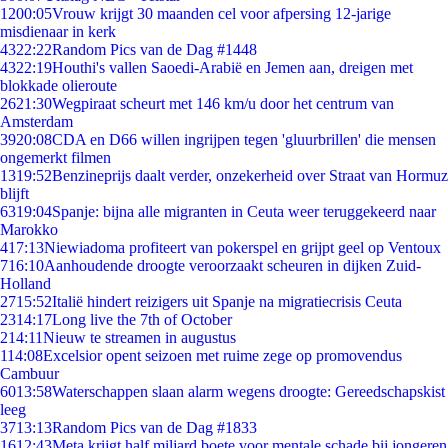
12
00:05
Vrouw krijgt 30 maanden cel voor afpersing 12-jarige
misdienaar in kerk
43
22:22
Random Pics van de Dag #1448
43
22:19
Houthi's vallen Saoedi-Arabië en Jemen aan, dreigen met
blokkade olieroute
26
21:30
Wegpiraat scheurt met 146 km/u door het centrum van
Amsterdam
39
20:08
CDA en D66 willen ingrijpen tegen 'gluurbrillen' die mensen
ongemerkt filmen
13
19:52
Benzineprijs daalt verder, onzekerheid over Straat van Hormuz
blijft
63
19:04
Spanje: bijna alle migranten in Ceuta weer teruggekeerd naar
Marokko
4
17:13
Niewiadoma profiteert van pokerspel en grijpt geel op Ventoux
7
16:10
Aanhoudende droogte veroorzaakt scheuren in dijken Zuid-
Holland
27
15:52
Italië hindert reizigers uit Spanje na migratiecrisis Ceuta
23
14:17
Long live the 7th of October
2
14:11
Nieuw te streamen in augustus
1
14:08
Excelsior opent seizoen met ruime zege op promovendus
Cambuur
60
13:58
Waterschappen slaan alarm wegens droogte: Gereedschapskist
leeg
37
13:13
Random Pics van de Dag #1833
16
12:43
Meta krijgt half miljard boete voor mentale schade bij jongeren