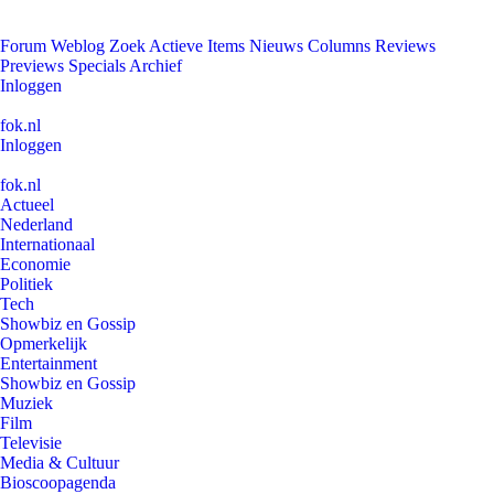
Forum
Weblog
Zoek
Actieve Items
Nieuws
Columns
Reviews
Previews
Specials
Archief
Inloggen
fok.nl
Inloggen
fok.nl
Actueel
Nederland
Internationaal
Economie
Politiek
Tech
Showbiz en Gossip
Opmerkelijk
Entertainment
Showbiz en Gossip
Muziek
Film
Televisie
Media & Cultuur
Bioscoopagenda