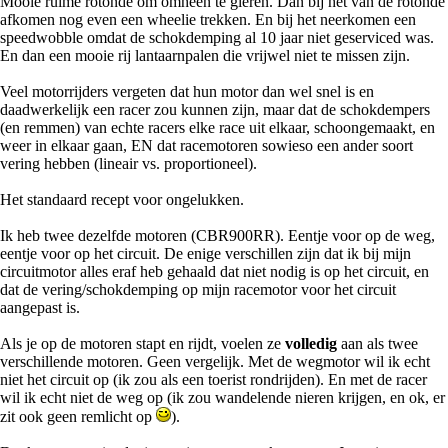
Mooie ruime rotonde om omheen te gieren. Dan bij het van de rotonde
afkomen nog even een wheelie trekken. En bij het neerkomen een
speedwobble omdat de schokdemping al 10 jaar niet geserviced was.
En dan een mooie rij lantaarnpalen die vrijwel niet te missen zijn.
Veel motorrijders vergeten dat hun motor dan wel snel is en
daadwerkelijk een racer zou kunnen zijn, maar dat de schokdempers
(en remmen) van echte racers elke race uit elkaar, schoongemaakt, en
weer in elkaar gaan, EN dat racemotoren sowieso een ander soort
vering hebben (lineair vs. proportioneel).
Het standaard recept voor ongelukken.
Ik heb twee dezelfde motoren (CBR900RR). Eentje voor op de weg,
eentje voor op het circuit. De enige verschillen zijn dat ik bij mijn
circuitmotor alles eraf heb gehaald dat niet nodig is op het circuit, en
dat de vering/schokdemping op mijn racemotor voor het circuit
aangepast is.
Als je op de motoren stapt en rijdt, voelen ze
volledig
aan als twee
verschillende motoren. Geen vergelijk. Met de wegmotor wil ik echt
niet het circuit op (ik zou als een toerist rondrijden). En met de racer
wil ik echt niet de weg op (ik zou wandelende nieren krijgen, en ok, er
zit ook geen remlicht op
).