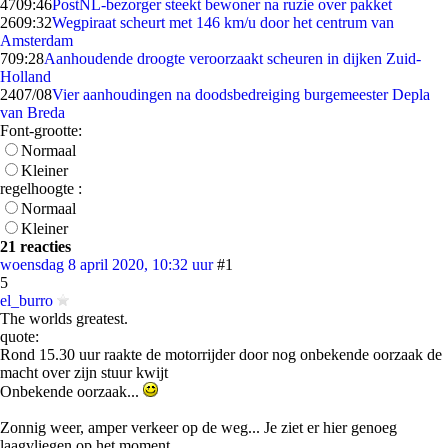
47
09:46
PostNL-bezorger steekt bewoner na ruzie over pakket
26
09:32
Wegpiraat scheurt met 146 km/u door het centrum van
Amsterdam
7
09:28
Aanhoudende droogte veroorzaakt scheuren in dijken Zuid-
Holland
24
07/08
Vier aanhoudingen na doodsbedreiging burgemeester Depla
van Breda
Font-grootte:
Normaal
Kleiner
regelhoogte :
Normaal
Kleiner
21 reacties
woensdag 8 april 2020, 10:32 uur
#1
5
el_burro
The worlds greatest.
quote:
Rond 15.30 uur raakte de motorrijder door nog onbekende oorzaak de
macht over zijn stuur kwijt
Onbekende oorzaak...
Zonnig weer, amper verkeer op de weg... Je ziet er hier genoeg
laagvliegen op het moment...