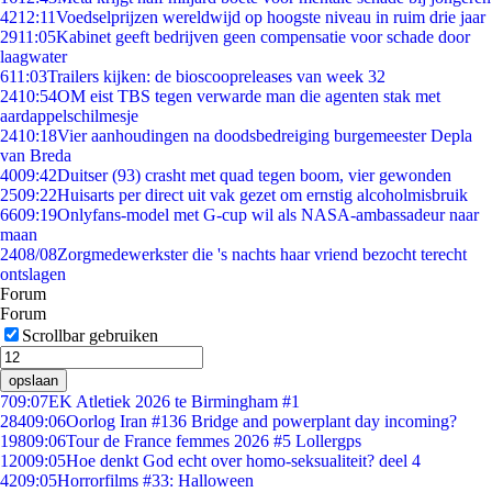
42
12:11
Voedselprijzen wereldwijd op hoogste niveau in ruim drie jaar
29
11:05
Kabinet geeft bedrijven geen compensatie voor schade door
laagwater
6
11:03
Trailers kijken: de bioscoopreleases van week 32
24
10:54
OM eist TBS tegen verwarde man die agenten stak met
aardappelschilmesje
24
10:18
Vier aanhoudingen na doodsbedreiging burgemeester Depla
van Breda
40
09:42
Duitser (93) crasht met quad tegen boom, vier gewonden
25
09:22
Huisarts per direct uit vak gezet om ernstig alcoholmisbruik
66
09:19
Onlyfans-model met G-cup wil als NASA-ambassadeur naar
maan
24
08/08
Zorgmedewerkster die 's nachts haar vriend bezocht terecht
ontslagen
Forum
Forum
Scrollbar gebruiken
opslaan
7
09:07
EK Atletiek 2026 te Birmingham #1
284
09:06
Oorlog Iran #136 Bridge and powerplant day incoming?
198
09:06
Tour de France femmes 2026 #5 Lollergps
120
09:05
Hoe denkt God echt over homo-seksualiteit? deel 4
42
09:05
Horrorfilms #33: Halloween