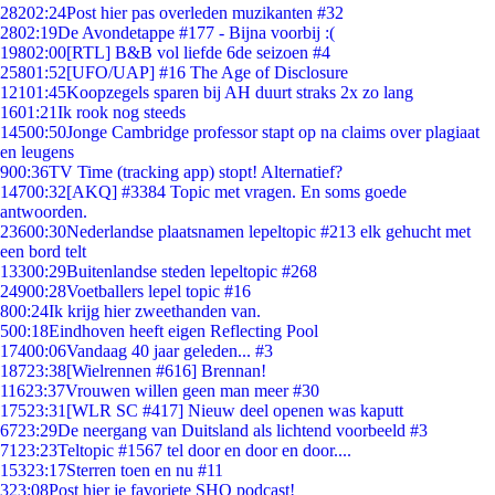
282
02:24
Post hier pas overleden muzikanten #32
28
02:19
De Avondetappe #177 - Bijna voorbij :(
198
02:00
[RTL] B&B vol liefde 6de seizoen #4
258
01:52
[UFO/UAP] #16 The Age of Disclosure
121
01:45
Koopzegels sparen bij AH duurt straks 2x zo lang
16
01:21
Ik rook nog steeds
145
00:50
Jonge Cambridge professor stapt op na claims over plagiaat
en leugens
9
00:36
TV Time (tracking app) stopt! Alternatief?
147
00:32
[AKQ] #3384 Topic met vragen. En soms goede
antwoorden.
236
00:30
Nederlandse plaatsnamen lepeltopic #213 elk gehucht met
een bord telt
133
00:29
Buitenlandse steden lepeltopic #268
249
00:28
Voetballers lepel topic #16
8
00:24
Ik krijg hier zweethanden van.
5
00:18
Eindhoven heeft eigen Reflecting Pool
174
00:06
Vandaag 40 jaar geleden... #3
187
23:38
[Wielrennen #616] Brennan!
116
23:37
Vrouwen willen geen man meer #30
175
23:31
[WLR SC #417] Nieuw deel openen was kaputt
67
23:29
De neergang van Duitsland als lichtend voorbeeld #3
71
23:23
Teltopic #1567 tel door en door en door....
153
23:17
Sterren toen en nu #11
3
23:08
Post hier je favoriete SHO podcast!