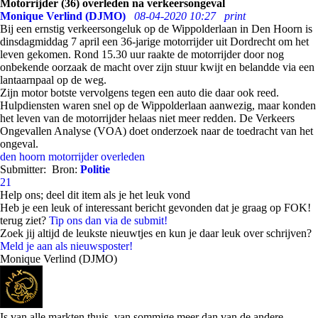
Motorrijder (36) overleden na verkeersongeval
Monique Verlind (DJMO)
08-04-2020 10:27
print
Bij een ernstig verkeersongeluk op de Wippolderlaan in Den Hoorn is
dinsdagmiddag 7 april een 36-jarige motorrijder uit Dordrecht om het
leven gekomen. Rond 15.30 uur raakte de motorrijder door nog
onbekende oorzaak de macht over zijn stuur kwijt en belandde via een
lantaarnpaal op de weg.
Zijn motor botste vervolgens tegen een auto die daar ook reed.
Hulpdiensten waren snel op de Wippolderlaan aanwezig, maar konden
het leven van de motorrijder helaas niet meer redden. De Verkeers
Ongevallen Analyse (VOA) doet onderzoek naar de toedracht van het
ongeval.
den hoorn
motorrijder
overleden
Submitter:
Bron:
Politie
21
Help ons; deel dit item als je het leuk vond
Heb je een leuk of interessant bericht gevonden dat je graag op FOK!
terug ziet?
Tip ons dan via de submit!
Zoek jij altijd de leukste nieuwtjes en kun je daar leuk over schrijven?
Meld je aan als nieuwsposter!
Monique Verlind (DJMO)
Is van alle markten thuis, van sommige meer dan van de andere.