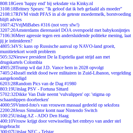
8
08:18
Geen 'happy end' bij seksdate via Kinky.nl
31
08:18
Britney Spears: "Ik geloof dat ik heb gefaald als moeder"
21
08:17
RIVM vindt PFAS in al de geteste moedermelk, borstvoeding
blijft advies
16
07:42
VrijMiBabes #316 (not very sfw!)
32
07:20
Amsterdams dierenasiel DOA overspoeld met babykonijntjes
71
06:36
Meer agressie tegen een andersluidende politieke mening, laat
jij je intimideren?
48
05:34
VS: kans op Russische aanval op NAVO-land groeit,
munitietekort wordt probleem
5
05:32
Nieuwe president De la Espriella gaat strijd aan met
drugskartels Colombia
49
05:28
Trump wil dat J.D. Vance hem in 2028 opvolgt
74
05:24
Israël meldt dood twee militairen in Zuid-Libanon, vergelding
aangekondigd
62
03:28
Random Pics van de Dag #1980
8
03:19
Uitslag PSV - Fortuna Sittard
57
02:32
Dikke Van Dale neemt 'vulvalippen' op: 'stigma op
schaamlippen doorbreken'
40
00:59
Vinted-foto's van vrouwen massaal gedeeld op seksfora
22
00:28
Jesus Simulator komt naar Nintendo Switch
1
00:25
Uitslag AZ - ADO Den Haag
4
00:10
Vrouw krijgt door verwisseling het embryo van ander stel
ingebracht
3
00:07
Uitslag NEC - Telstar