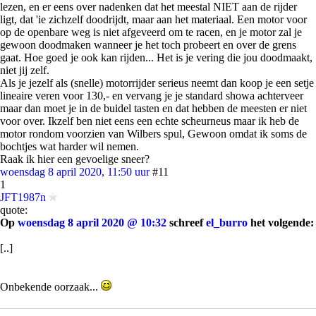
lezen, en er eens over nadenken dat het meestal NIET aan de rijder
ligt, dat 'ie zichzelf doodrijdt, maar aan het materiaal. Een motor voor
op de openbare weg is niet afgeveerd om te racen, en je motor zal je
gewoon doodmaken wanneer je het toch probeert en over de grens
gaat. Hoe goed je ook kan rijden... Het is je vering die jou doodmaakt,
niet jij zelf.
Als je jezelf als (snelle) motorrijder serieus neemt dan koop je een setje
lineaire veren voor 130,- en vervang je je standard showa achterveer
maar dan moet je in de buidel tasten en dat hebben de meesten er niet
voor over. Ikzelf ben niet eens een echte scheurneus maar ik heb de
motor rondom voorzien van Wilbers spul, Gewoon omdat ik soms de
bochtjes wat harder wil nemen.
Raak ik hier een gevoelige sneer?
woensdag 8 april 2020, 11:50 uur
#11
1
JFT1987n
quote:
Op
woensdag 8 april 2020 @ 10:32
schreef
el_burro
het volgende:
[..]
Onbekende oorzaak...
Zonnig weer, amper verkeer op de weg... Je ziet er hier genoeg