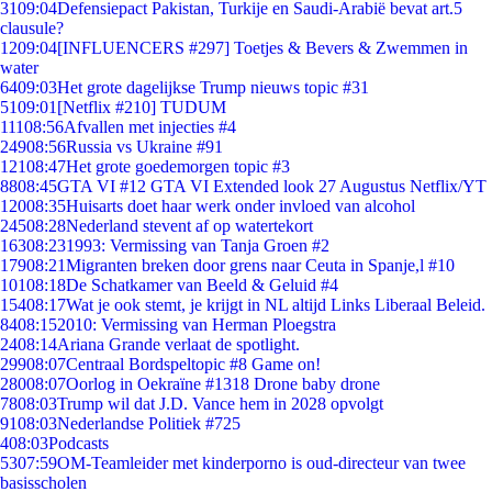
31
09:04
Defensiepact Pakistan, Turkije en Saudi-Arabië bevat art.5
clausule?
12
09:04
[INFLUENCERS #297] Toetjes & Bevers & Zwemmen in
water
64
09:03
Het grote dagelijkse Trump nieuws topic #31
51
09:01
[Netflix #210] TUDUM
111
08:56
Afvallen met injecties #4
249
08:56
Russia vs Ukraine #91
121
08:47
Het grote goedemorgen topic #3
88
08:45
GTA VI #12 GTA VI Extended look 27 Augustus Netflix/YT
120
08:35
Huisarts doet haar werk onder invloed van alcohol
245
08:28
Nederland stevent af op watertekort
163
08:23
1993: Vermissing van Tanja Groen #2
179
08:21
Migranten breken door grens naar Ceuta in Spanje,l #10
101
08:18
De Schatkamer van Beeld & Geluid #4
154
08:17
Wat je ook stemt, je krijgt in NL altijd Links Liberaal Beleid.
84
08:15
2010: Vermissing van Herman Ploegstra
24
08:14
Ariana Grande verlaat de spotlight.
299
08:07
Centraal Bordspeltopic #8 Game on!
280
08:07
Oorlog in Oekraïne #1318 Drone baby drone
78
08:03
Trump wil dat J.D. Vance hem in 2028 opvolgt
91
08:03
Nederlandse Politiek #725
4
08:03
Podcasts
53
07:59
OM-Teamleider met kinderporno is oud-directeur van twee
basisscholen