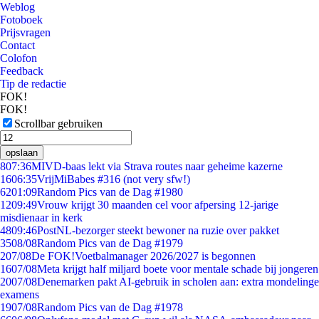
Weblog
Fotoboek
Prijsvragen
Contact
Colofon
Feedback
Tip de redactie
FOK!
FOK!
Scrollbar gebruiken
opslaan
8
07:36
MIVD-baas lekt via Strava routes naar geheime kazerne
16
06:35
VrijMiBabes #316 (not very sfw!)
62
01:09
Random Pics van de Dag #1980
12
09:49
Vrouw krijgt 30 maanden cel voor afpersing 12-jarige
misdienaar in kerk
48
09:46
PostNL-bezorger steekt bewoner na ruzie over pakket
35
08/08
Random Pics van de Dag #1979
2
07/08
De FOK!Voetbalmanager 2026/2027 is begonnen
16
07/08
Meta krijgt half miljard boete voor mentale schade bij jongeren
20
07/08
Denemarken pakt AI-gebruik in scholen aan: extra mondelinge
examens
19
07/08
Random Pics van de Dag #1978