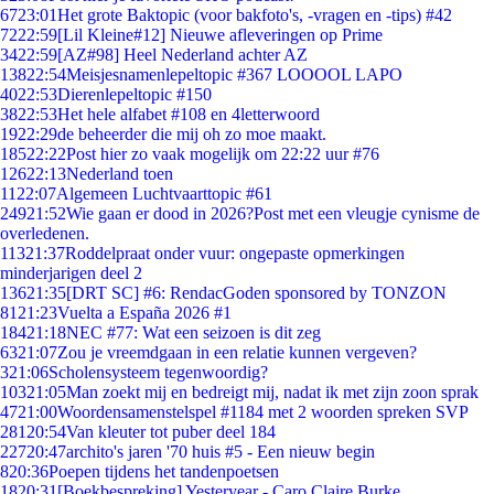
67
23:01
Het grote Baktopic (voor bakfoto's, -vragen en -tips) #42
72
22:59
[Lil Kleine#12] Nieuwe afleveringen op Prime
34
22:59
[AZ#98] Heel Nederland achter AZ
138
22:54
Meisjesnamenlepeltopic #367 LOOOOL LAPO
40
22:53
Dierenlepeltopic #150
38
22:53
Het hele alfabet #108 en 4letterwoord
19
22:29
de beheerder die mij oh zo moe maakt.
185
22:22
Post hier zo vaak mogelijk om 22:22 uur #76
126
22:13
Nederland toen
11
22:07
Algemeen Luchtvaarttopic #61
249
21:52
Wie gaan er dood in 2026?Post met een vleugje cynisme de
overledenen.
113
21:37
Roddelpraat onder vuur: ongepaste opmerkingen
minderjarigen deel 2
136
21:35
[DRT SC] #6: RendacGoden sponsored by TONZON
81
21:23
Vuelta a España 2026 #1
184
21:18
NEC #77: Wat een seizoen is dit zeg
63
21:07
Zou je vreemdgaan in een relatie kunnen vergeven?
3
21:06
Scholensysteem tegenwoordig?
103
21:05
Man zoekt mij en bedreigt mij, nadat ik met zijn zoon sprak
47
21:00
Woordensamenstelspel #1184 met 2 woorden spreken SVP
281
20:54
Van kleuter tot puber deel 184
227
20:47
archito's jaren '70 huis #5 - Een nieuw begin
8
20:36
Poepen tijdens het tandenpoetsen
18
20:31
[Boekbespreking] Yesteryear - Caro Claire Burke