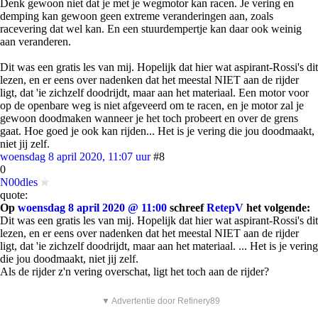
Denk gewoon niet dat je met je wegmotor kan racen. Je vering en
demping kan gewoon geen extreme veranderingen aan, zoals
racevering dat wel kan. En een stuurdempertje kan daar ook weinig
aan veranderen.
Dit was een gratis les van mij. Hopelijk dat hier wat aspirant-Rossi's dit
lezen, en er eens over nadenken dat het meestal NIET aan de rijder
ligt, dat 'ie zichzelf doodrijdt, maar aan het materiaal. Een motor voor
op de openbare weg is niet afgeveerd om te racen, en je motor zal je
gewoon doodmaken wanneer je het toch probeert en over de grens
gaat. Hoe goed je ook kan rijden... Het is je vering die jou doodmaakt,
niet jij zelf.
woensdag 8 april 2020, 11:07 uur
#8
0
N00dles
quote:
Op
woensdag 8 april 2020 @ 11:00
schreef
RetepV
het volgende:
Dit was een gratis les van mij. Hopelijk dat hier wat aspirant-Rossi's dit
lezen, en er eens over nadenken dat het meestal NIET aan de rijder
ligt, dat 'ie zichzelf doodrijdt, maar aan het materiaal. ... Het is je vering
die jou doodmaakt, niet jij zelf.
Als de rijder z'n vering overschat, ligt het toch aan de rijder?
▼ Advertentie door Refinery89