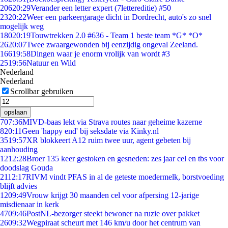
206
20:29
Verander een letter expert (7lettereditie) #50
23
20:22
Weer een parkeergarage dicht in Dordrecht, auto's zo snel
mogelijk weg
180
20:19
Touwtrekken 2.0 #636 - Team 1 beste team *G* *O*
26
20:07
Twee zwaargewonden bij eenzijdig ongeval Zeeland.
166
19:58
Dingen waar je enorm vrolijk van wordt #3
25
19:56
Natuur en Wild
Nederland
Nederland
Scrollbar gebruiken
opslaan
7
07:36
MIVD-baas lekt via Strava routes naar geheime kazerne
8
20:11
Geen 'happy end' bij seksdate via Kinky.nl
35
19:57
XR blokkeert A12 ruim twee uur, agent gebeten bij
aanhouding
12
12:28
Broer 135 keer gestoken en gesneden: zes jaar cel en tbs voor
doodslag Gouda
21
12:17
RIVM vindt PFAS in al de geteste moedermelk, borstvoeding
blijft advies
12
09:49
Vrouw krijgt 30 maanden cel voor afpersing 12-jarige
misdienaar in kerk
47
09:46
PostNL-bezorger steekt bewoner na ruzie over pakket
26
09:32
Wegpiraat scheurt met 146 km/u door het centrum van