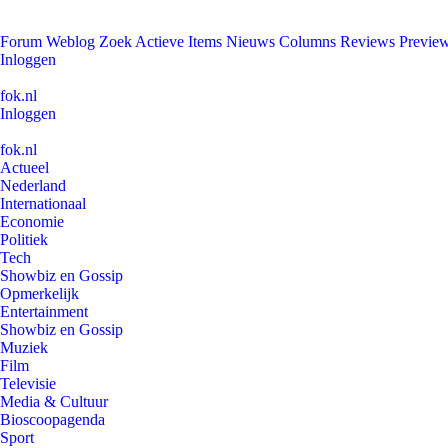
Forum
Weblog
Zoek
Actieve Items
Nieuws
Columns
Reviews
Previe
Inloggen
fok.nl
Inloggen
fok.nl
Actueel
Nederland
Internationaal
Economie
Politiek
Tech
Showbiz en Gossip
Opmerkelijk
Entertainment
Showbiz en Gossip
Muziek
Film
Televisie
Media & Cultuur
Bioscoopagenda
Sport