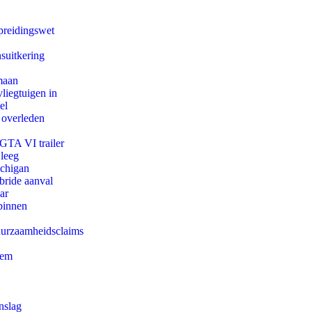
preidingswet
suitkering
maan
iegtuigen in
el
 overleden
 GTA VI trailer
 leeg
ichigan
bride aanval
ar
binnen
duurzaamheidsclaims
eem
nslag