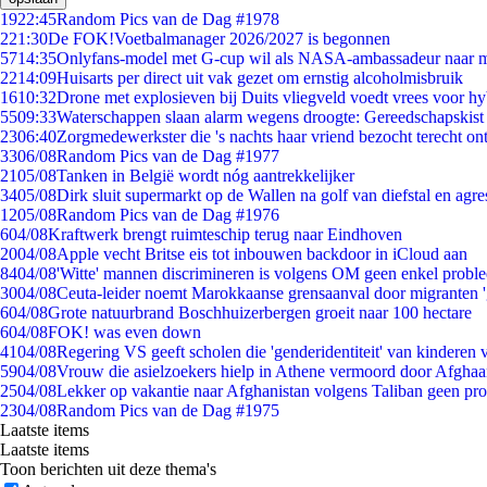
19
22:45
Random Pics van de Dag #1978
2
21:30
De FOK!Voetbalmanager 2026/2027 is begonnen
57
14:35
Onlyfans-model met G-cup wil als NASA-ambassadeur naar 
22
14:09
Huisarts per direct uit vak gezet om ernstig alcoholmisbruik
16
10:32
Drone met explosieven bij Duits vliegveld voedt vrees voor hy
55
09:33
Waterschappen slaan alarm wegens droogte: Gereedschapskist
23
06:40
Zorgmedewerkster die 's nachts haar vriend bezocht terecht on
33
06/08
Random Pics van de Dag #1977
21
05/08
Tanken in België wordt nóg aantrekkelijker
34
05/08
Dirk sluit supermarkt op de Wallen na golf van diefstal en agre
12
05/08
Random Pics van de Dag #1976
6
04/08
Kraftwerk brengt ruimteschip terug naar Eindhoven
20
04/08
Apple vecht Britse eis tot inbouwen backdoor in iCloud aan
84
04/08
'Witte' mannen discrimineren is volgens OM geen enkel probl
30
04/08
Ceuta-leider noemt Marokkaanse grensaanval door migranten 
6
04/08
Grote natuurbrand Boschhuizerbergen groeit naar 100 hectare
6
04/08
FOK! was even down
41
04/08
Regering VS geeft scholen die 'genderidentiteit' van kinderen
59
04/08
Vrouw die asielzoekers hielp in Athene vermoord door Afghaa
25
04/08
Lekker op vakantie naar Afghanistan volgens Taliban geen pr
23
04/08
Random Pics van de Dag #1975
Laatste items
Laatste items
Toon berichten uit deze thema's