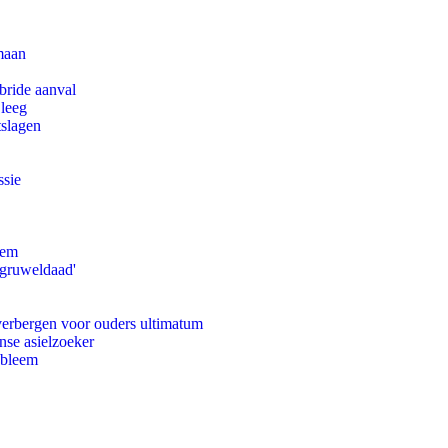
maan
bride aanval
 leeg
tslagen
ssie
eem
'gruweldaad'
 verbergen voor ouders ultimatum
nse asielzoeker
obleem