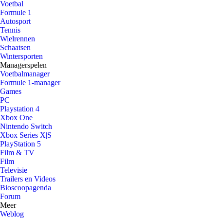
Voetbal
Formule 1
Autosport
Tennis
Wielrennen
Schaatsen
Wintersporten
Managerspelen
Voetbalmanager
Formule 1-manager
Games
PC
Playstation 4
Xbox One
Nintendo Switch
Xbox Series X|S
PlayStation 5
Film & TV
Film
Televisie
Trailers en Videos
Bioscoopagenda
Forum
Meer
Weblog