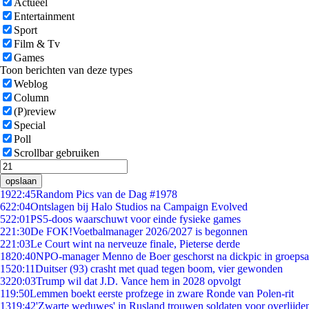
Actueel
Entertainment
Sport
Film & Tv
Games
Toon berichten van deze types
Weblog
Column
(P)review
Special
Poll
Scrollbar gebruiken
opslaan
19
22:45
Random Pics van de Dag #1978
6
22:04
Ontslagen bij Halo Studios na Campaign Evolved
5
22:01
PS5-doos waarschuwt voor einde fysieke games
2
21:30
De FOK!Voetbalmanager 2026/2027 is begonnen
2
21:03
Le Court wint na nerveuze finale, Pieterse derde
18
20:40
NPO-manager Menno de Boer geschorst na dickpic in groeps
15
20:11
Duitser (93) crasht met quad tegen boom, vier gewonden
32
20:03
Trump wil dat J.D. Vance hem in 2028 opvolgt
1
19:50
Lemmen boekt eerste profzege in zware Ronde van Polen-rit
13
19:42
'Zwarte weduwes' in Rusland trouwen soldaten voor overlijden