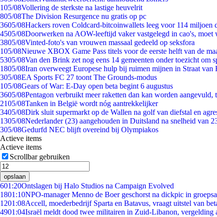
1
05/08
Vollering de sterkste na lastige heuvelrit
8
05/08
The Division Resurgence nu gratis op pc
36
05/08
Hackers roven Coldcard-bitcoinwallets leeg voor 114 miljoen d
45
05/08
Doorwerken na AOW-leeftijd vaker vastgelegd in cao's, moet
38
05/08
Vinted-foto's van vrouwen massaal gedeeld op seksfora
1
05/08
Nieuwe XBOX Game Pass titels voor de eerste helft van de ma
53
05/08
Van den Brink zet nog eens 14 gemeenten onder toezicht om s
18
05/08
Iran overweegt Europese hulp bij ruimen mijnen in Straat va
3
05/08
EA Sports FC 27 toont The Grounds-modus
1
05/08
Gears of War: E-Day open beta begint 6 augustus
36
05/08
Pentagon verbruikt meer raketten dan kan worden aangevuld, t
21
05/08
Tanken in België wordt nóg aantrekkelijker
34
05/08
Dirk sluit supermarkt op de Wallen na golf van diefstal en agre
13
05/08
Nederlander (23) aangehouden in Duitsland na snelheid van 
3
05/08
Gedurfd NEC blijft overeind bij Olympiakos
Actieve items
Actieve items
Scrollbar gebruiken
opslaan
6
01:20
Ontslagen bij Halo Studios na Campaign Evolved
18
01:10
NPO-manager Menno de Boer geschorst na dickpic in groeps
12
01:08
Accell, moederbedrijf Sparta en Batavus, vraagt uitstel van bet
49
01:04
Israël meldt dood twee militairen in Zuid-Libanon, vergeldin