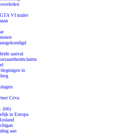
 overleden
 GTA VI trailer
maan
ar
binnen
g aangekondigd
bride aanval
duurzaamheidsclaims
el
iegtuigen in
 leeg
tslagen
rtner Ceva
. (66)
lijk in Europa
Rusland
ichigan
aling aan