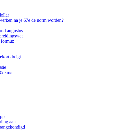
ollar
 werken na je 67e de norm worden?
and augustus
preidingswet
n Hormuz
ekort dreigt
ssie
235 km/u
app
aling aan
g aangekondigd