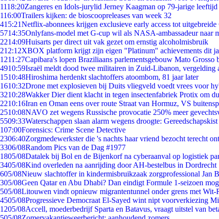
11
18:20
Zangeres en Idols-jurylid Jerney Kaagman op 79-jarige leeftijd
1
16:00
Trailers kijken: de bioscoopreleases van week 32
4
15:21
Netflix-abonnees krijgen exclusieve early access tot uitgebreide
57
14:35
Onlyfans-model met G-cup wil als NASA-ambassadeur naar 
22
14:09
Huisarts per direct uit vak gezet om ernstig alcoholmisbruik
2
12:12
XBOX platform krijgt zijn eigen "Platinum" achievements dit ja
12
11:27
Capibara's lopen Braziliaans parlementsgebouw Mato Grosso 
49
10:59
Israël meldt dood twee militairen in Zuid-Libanon, vergeldin
15
10:48
Hiroshima herdenkt slachtoffers atoombom, 81 jaar later
16
10:32
Drone met explosieven bij Duits vliegveld voedt vrees voor hy
32
10:28
Wakker Dier dient klacht in tegen insectenfabriek Protix om 
22
10:16
Iran en Oman eens over route Straat van Hormuz, VS buitensp
25
10:08
NAVO zet wegens Russische provocatie 250% meer gevechtsvl
55
09:33
Waterschappen slaan alarm wegens droogte: Gereedschapskist
1
07:00
Forensics: Crime Scene Detective
23
06:40
Zorgmedewerkster die 's nachts haar vriend bezocht terecht on
33
06/08
Random Pics van de Dag #1977
18
05/08
Datalek bij Bol en de Bijenkorf na cyberaanval op logistiek pa
34
05/08
Kind overleden na aanrijding door AH-bestelbus in Dordrecht
6
05/08
Nieuw slachtoffer in kindermisbruikzaak zorgprofessional Jan B
3
05/08
Geen Qatar en Abu Dhabi? Dan eindigt Formule 1-seizoen moge
5
05/08
Litouwen vindt opnieuw migrantentunnel onder grens met Wit-
45
05/08
Progressieve Democraat El-Sayed wint nipt voorverkiezing M
12
05/08
Accell, moederbedrijf Sparta en Batavus, vraagt uitstel van bet
5
05/08
Zomervakantieweerbericht: aanhoudend zomers