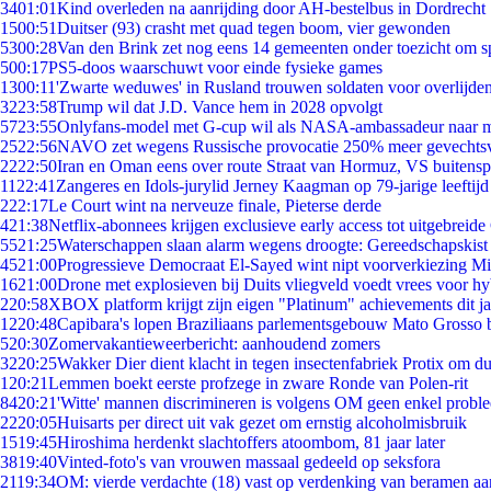
34
01:01
Kind overleden na aanrijding door AH-bestelbus in Dordrecht
15
00:51
Duitser (93) crasht met quad tegen boom, vier gewonden
53
00:28
Van den Brink zet nog eens 14 gemeenten onder toezicht om s
5
00:17
PS5-doos waarschuwt voor einde fysieke games
13
00:11
'Zwarte weduwes' in Rusland trouwen soldaten voor overlijden
32
23:58
Trump wil dat J.D. Vance hem in 2028 opvolgt
57
23:55
Onlyfans-model met G-cup wil als NASA-ambassadeur naar 
25
22:56
NAVO zet wegens Russische provocatie 250% meer gevechtsvl
22
22:50
Iran en Oman eens over route Straat van Hormuz, VS buitensp
11
22:41
Zangeres en Idols-jurylid Jerney Kaagman op 79-jarige leeftijd
2
22:17
Le Court wint na nerveuze finale, Pieterse derde
4
21:38
Netflix-abonnees krijgen exclusieve early access tot uitgebreide
55
21:25
Waterschappen slaan alarm wegens droogte: Gereedschapskist
45
21:00
Progressieve Democraat El-Sayed wint nipt voorverkiezing M
16
21:00
Drone met explosieven bij Duits vliegveld voedt vrees voor hy
2
20:58
XBOX platform krijgt zijn eigen "Platinum" achievements dit ja
12
20:48
Capibara's lopen Braziliaans parlementsgebouw Mato Grosso 
5
20:30
Zomervakantieweerbericht: aanhoudend zomers
32
20:25
Wakker Dier dient klacht in tegen insectenfabriek Protix om 
1
20:21
Lemmen boekt eerste profzege in zware Ronde van Polen-rit
84
20:21
'Witte' mannen discrimineren is volgens OM geen enkel probl
22
20:05
Huisarts per direct uit vak gezet om ernstig alcoholmisbruik
15
19:45
Hiroshima herdenkt slachtoffers atoombom, 81 jaar later
38
19:40
Vinted-foto's van vrouwen massaal gedeeld op seksfora
21
19:34
OM: vierde verdachte (18) vast op verdenking van beramen aa