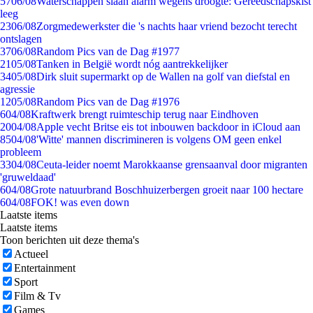
57
06/08
Waterschappen slaan alarm wegens droogte: Gereedschapskist
leeg
23
06/08
Zorgmedewerkster die 's nachts haar vriend bezocht terecht
ontslagen
37
06/08
Random Pics van de Dag #1977
21
05/08
Tanken in België wordt nóg aantrekkelijker
34
05/08
Dirk sluit supermarkt op de Wallen na golf van diefstal en
agressie
12
05/08
Random Pics van de Dag #1976
6
04/08
Kraftwerk brengt ruimteschip terug naar Eindhoven
20
04/08
Apple vecht Britse eis tot inbouwen backdoor in iCloud aan
85
04/08
'Witte' mannen discrimineren is volgens OM geen enkel
probleem
33
04/08
Ceuta-leider noemt Marokkaanse grensaanval door migranten
'gruweldaad'
6
04/08
Grote natuurbrand Boschhuizerbergen groeit naar 100 hectare
6
04/08
FOK! was even down
Laatste items
Laatste items
Toon berichten uit deze thema's
Actueel
Entertainment
Sport
Film & Tv
Games