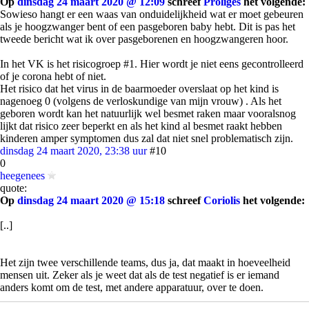
Op
dinsdag 24 maart 2020 @ 12:09
schreef
Proliges
het volgende:
Sowieso hangt er een waas van onduidelijkheid wat er moet gebeuren
als je hoogzwanger bent of een pasgeboren baby hebt. Dit is pas het
tweede bericht wat ik over pasgeborenen en hoogzwangeren hoor.
In het VK is het risicogroep #1. Hier wordt je niet eens gecontrolleerd
of je corona hebt of niet.
Het risico dat het virus in de baarmoeder overslaat op het kind is
nagenoeg 0 (volgens de verloskundige van mijn vrouw) . Als het
geboren wordt kan het natuurlijk wel besmet raken maar vooralsnog
lijkt dat risico zeer beperkt en als het kind al besmet raakt hebben
kinderen amper symptomen dus zal dat niet snel problematisch zijn.
dinsdag 24 maart 2020, 23:38 uur
#10
0
heegenees
quote:
Op
dinsdag 24 maart 2020 @ 15:18
schreef
Coriolis
het volgende:
[..]
Het zijn twee verschillende teams, dus ja, dat maakt in hoeveelheid
mensen uit. Zeker als je weet dat als de test negatief is er iemand
anders komt om de test, met andere apparatuur, over te doen.