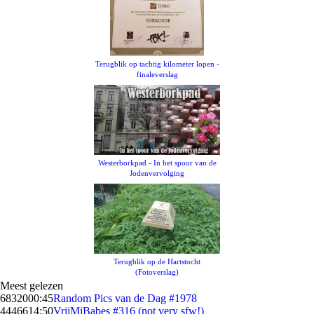
Terugblik op tachtig kilometer lopen -
finaleverslag
Westerborkpad - In het spoor van de
Jodenvervolging
Terugblik op de Hartstocht
(Fotoverslag)
Meest gelezen
68320
00:45
Random Pics van de Dag #1978
44466
14:50
VrijMiBabes #316 (not very sfw!)