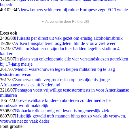
beperkt
401
02:34
Nieuwkomers schitteren bij ruime Europese zege FC Twente
▼ Advertentie door Refinery89
Lees ook
24
06/08
Huisarts per direct uit vak gezet om ernstig alcoholmisbruik
19
28/07
Artsen transplanteren oogdelen: blinde vrouw ziet weer
13
23/07
William Shatner en zijn dochter hadden tegelijk stadium 4
kanker
24
19/07
In plaats van enkeloperatie alle vier verstandskiezen getrokken
bij 17-jarig meisje
26
17/07
Medici waarschuwen tegen helpen militairen bij te laag
testosteronniveau
36
17/07
Zomervakantie vergroot risico op 'besnijdenis' jonge
Afrikaanse meisjes uit Nederland
32
16/07
Pentagon voert vrijwillige testosterontests in voor Amerikaanse
militairen
106
14/07
Levensvatbare kinderen aborteren zonder medische
noodzaak wordt makkelijk
55
08/07
Biohacker die eeuwig wil leven is ongeneeslijk ziek
88
07/07
Huiselijk geweld treft mannen bijna net zo vaak als vrouwen,
vrouwen net zo vaak dader
Font-grootte: