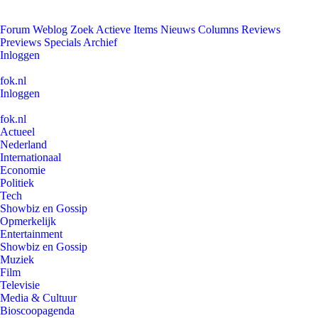
Forum
Weblog
Zoek
Actieve Items
Nieuws
Columns
Reviews
Previews
Specials
Archief
Inloggen
fok.nl
Inloggen
fok.nl
Actueel
Nederland
Internationaal
Economie
Politiek
Tech
Showbiz en Gossip
Opmerkelijk
Entertainment
Showbiz en Gossip
Muziek
Film
Televisie
Media & Cultuur
Bioscoopagenda