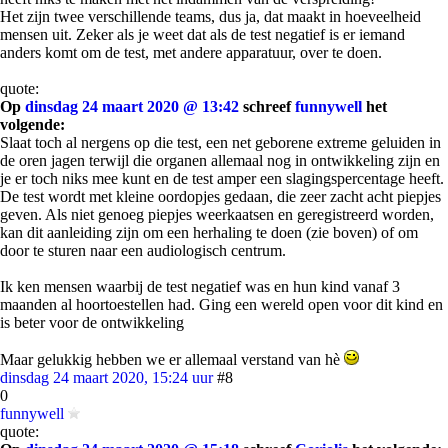
Het zijn twee verschillende teams, dus ja, dat maakt in hoeveelheid
mensen uit. Zeker als je weet dat als de test negatief is er iemand
anders komt om de test, met andere apparatuur, over te doen.
quote:
Op
dinsdag 24 maart 2020 @ 13:42
schreef
funnywell
het
volgende:
Slaat toch al nergens op die test, een net geborene extreme geluiden in
de oren jagen terwijl die organen allemaal nog in ontwikkeling zijn en
je er toch niks mee kunt en de test amper een slagingspercentage heeft.
De test wordt met kleine oordopjes gedaan, die zeer zacht acht piepjes
geven. Als niet genoeg piepjes weerkaatsen en geregistreerd worden,
kan dit aanleiding zijn om een herhaling te doen (zie boven) of om
door te sturen naar een audiologisch centrum.
Ik ken mensen waarbij de test negatief was en hun kind vanaf 3
maanden al hoortoestellen had. Ging een wereld open voor dit kind en
is beter voor de ontwikkeling
Maar gelukkig hebben we er allemaal verstand van hè
dinsdag 24 maart 2020, 15:24 uur
#8
0
funnywell
quote: