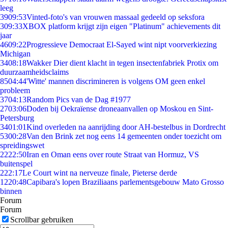
leeg
39
09:53
Vinted-foto's van vrouwen massaal gedeeld op seksfora
3
09:33
XBOX platform krijgt zijn eigen "Platinum" achievements dit
jaar
46
09:22
Progressieve Democraat El-Sayed wint nipt voorverkiezing
Michigan
34
08:18
Wakker Dier dient klacht in tegen insectenfabriek Protix om
duurzaamheidsclaims
85
04:44
'Witte' mannen discrimineren is volgens OM geen enkel
probleem
37
04:13
Random Pics van de Dag #1977
27
03:06
Doden bij Oekraïense droneaanvallen op Moskou en Sint-
Petersburg
34
01:01
Kind overleden na aanrijding door AH-bestelbus in Dordrecht
53
00:28
Van den Brink zet nog eens 14 gemeenten onder toezicht om
spreidingswet
22
22:50
Iran en Oman eens over route Straat van Hormuz, VS
buitenspel
2
22:17
Le Court wint na nerveuze finale, Pieterse derde
12
20:48
Capibara's lopen Braziliaans parlementsgebouw Mato Grosso
binnen
Forum
Forum
Scrollbar gebruiken