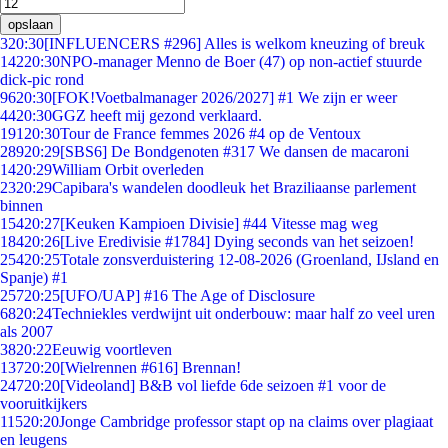
opslaan
3
20:30
[INFLUENCERS #296] Alles is welkom kneuzing of breuk
142
20:30
NPO-manager Menno de Boer (47) op non-actief stuurde
dick-pic rond
96
20:30
[FOK!Voetbalmanager 2026/2027] #1 We zijn er weer
44
20:30
GGZ heeft mij gezond verklaard.
191
20:30
Tour de France femmes 2026 #4 op de Ventoux
289
20:29
[SBS6] De Bondgenoten #317 We dansen de macaroni
14
20:29
William Orbit overleden
23
20:29
Capibara's wandelen doodleuk het Braziliaanse parlement
binnen
154
20:27
[Keuken Kampioen Divisie] #44 Vitesse mag weg
184
20:26
[Live Eredivisie #1784] Dying seconds van het seizoen!
254
20:25
Totale zonsverduistering 12-08-2026 (Groenland, IJsland en
Spanje) #1
257
20:25
[UFO/UAP] #16 The Age of Disclosure
68
20:24
Techniekles verdwijnt uit onderbouw: maar half zo veel uren
als 2007
38
20:22
Eeuwig voortleven
137
20:20
[Wielrennen #616] Brennan!
247
20:20
[Videoland] B&B vol liefde 6de seizoen #1 voor de
vooruitkijkers
115
20:20
Jonge Cambridge professor stapt op na claims over plagiaat
en leugens