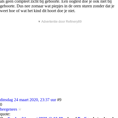
als geen compleet zicht bij geboorte. Een oogtest doe je ook niet bij
geboorte. Dus nee zomaar wat piepjes in de oren sturen zonder dat je
weet hoe of wat het kind dit hoort doe je niet.
▼ Advertentie door Refinery89
dinsdag 24 maart 2020, 23:37 uur
#9
0
heegenees
quote: