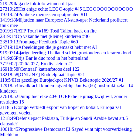
5
19:29
Ik ga de fok-toto winnen dit jaar
273
19:25
Het enige echte LEGO-topic #45 LEGOOOOOOOOOOO
197
19:24
Politieke meme's en spotprenten #11
14
19:18
Miljarden naar Europese AI-start-ups: Nederland profiteert
flink mee
20
19:17
[ATP Tour] #169 Tosti Tallon back on fire
23
19:14
Op vakantie met (kleine) kinderen #30
235
19:13
Frontpage Feedback Topic #60
247
19:10
Afbeeldingen die je gemaakt hebt met AI
9
19:07
14-jarige leerling Thailand schiet grootouders en leraren dood
14
19:06
Prijs Bar le duc rood in het buitenland
37
19:02
[2026/2027] Eredivisietoto #1
169
18:58
[Centraal] kattenfotoos deel 122
182
18:58
[ONLINE] Roddelpraat Topic #21
1
18:54
Het gezellige Eurojackpot KNVB Bekertopic 2026/27 #1
129
18:53
Invalkracht kinderdagverblijf Jan B. (66) misbruikt zeker 14
kinderen
276
18:52
Dump hier elke 40+ TOEP die je graag kwijt wil, zonder
restricties 15
31
18:51
Congo verbiedt export van koper en kobalt, Europa zal
gevolgen voelen
12
18:49
Defensiepact Pakistan, Turkije en Saudi-Arabië bevat art.5
clausule?
106
18:45
Progressieve Democraat El-Sayed wint nipt voorverkiezing
Michigan