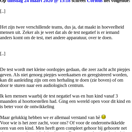
Op
dinsdag 24 maart 2020 @ 15:18
schreef
Coriolis
het volgende:
[..]
Het zijn twee verschillende teams, dus ja, dat maakt in hoeveelheid
mensen uit. Zeker als je weet dat als de test negatief is er iemand
anders komt om de test, met andere apparatuur, over te doen.
[..]
De test wordt met kleine oordopjes gedaan, die zeer zacht acht piepjes
geven. Als niet genoeg piepjes weerkaatsen en geregistreerd worden,
kan dit aanleiding zijn om een herhaling te doen (zie boven) of om
door te sturen naar een audiologisch centrum.
Ik ken mensen waarbij de test negatief was en hun kind vanaf 3
maanden al hoortoestellen had. Ging een wereld open voor dit kind en
is beter voor de ontwikkeling
Maar gelukkig hebben we er allemaal verstand van hè
Voor wie is het zeer zacht, voor ons? Of voor de onderontwikkelde
oren van een kind. Men heeft geen compleet gehoor bij gehoorte net