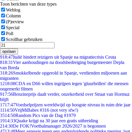
Toon berichten van deze types
Weblog
Column
(P)review
Special
Poll
Scrollbar gebruiken
opslaan
9
18:47
Italië hindert reizigers uit Spanje na migratiecrisis Ceuta
8
18:31
Vier aanhoudingen na doodsbedreiging burgemeester Depla
van Breda
3
18:26
Smokkelbende opgerold in Spanje, verdienden miljoenen aan
migranten
12
18:08
CDA en D66 willen ingrijpen tegen 'gluurbrillen' die mensen
ongemerkt filmen
9
17:56
Benzineprijs daalt verder, onzekerheid over Straat van Hormuz
blijft
17
17:47
Voedselprijzen wereldwijd op hoogste niveau in ruim drie jaar
11
14:50
VrijMiBabes #316 (not very sfw!)
35
14:50
Random Pics van de Dag #1979
19
14:33
Quake krijgt na 30 jaar een gratis uitbreiding
2
14:30
De FOK!Voetbalmanager 2026/2027 is begonnen
47
13:48
Meer agressie tegen een andersluidende politieke mening, laat