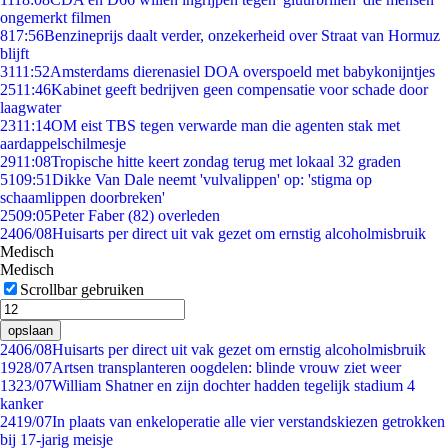
ongemerkt filmen
8
17:56
Benzineprijs daalt verder, onzekerheid over Straat van Hormuz
blijft
31
11:52
Amsterdams dierenasiel DOA overspoeld met babykonijntjes
25
11:46
Kabinet geeft bedrijven geen compensatie voor schade door
laagwater
23
11:14
OM eist TBS tegen verwarde man die agenten stak met
aardappelschilmesje
29
11:08
Tropische hitte keert zondag terug met lokaal 32 graden
51
09:51
Dikke Van Dale neemt 'vulvalippen' op: 'stigma op
schaamlippen doorbreken'
25
09:05
Peter Faber (82) overleden
24
06/08
Huisarts per direct uit vak gezet om ernstig alcoholmisbruik
Medisch
Medisch
Scrollbar gebruiken
opslaan
24
06/08
Huisarts per direct uit vak gezet om ernstig alcoholmisbruik
19
28/07
Artsen transplanteren oogdelen: blinde vrouw ziet weer
13
23/07
William Shatner en zijn dochter hadden tegelijk stadium 4
kanker
24
19/07
In plaats van enkeloperatie alle vier verstandskiezen getrokken
bij 17-jarig meisje