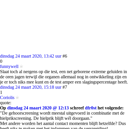
dinsdag 24 maart 2020, 13:42 uur
#6
0
funnywell
Slaat toch al nergens op die test, een net geborene extreme geluiden in
de oren jagen terwijl die organen allemaal nog in ontwikkeling zijn en
je er toch niks mee kunt en de test amper een slagingspercentage heeft.
dinsdag 24 maart 2020, 15:18 uur
#7
1
Coriolis
quote:
Op
dinsdag 24 maart 2020 @ 12:13
schreef
dfr0st
het volgende:
"De gehoorscreening wordt meestal uitgevoerd in combinatie met de
hielprikscreening. De hielprik blijft wél doorgaan."
Met andere worden het aantal contact momenten blijft hetzelfde? Dus
heeft niks te maken met het indammen van de verspreiding!