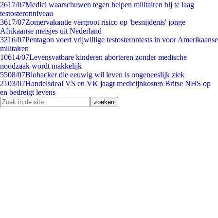
26
17/07
Medici waarschuwen tegen helpen militairen bij te laag
testosteronniveau
36
17/07
Zomervakantie vergroot risico op 'besnijdenis' jonge
Afrikaanse meisjes uit Nederland
32
16/07
Pentagon voert vrijwillige testosterontests in voor Amerikaanse
militairen
106
14/07
Levensvatbare kinderen aborteren zonder medische
noodzaak wordt makkelijk
55
08/07
Biohacker die eeuwig wil leven is ongeneeslijk ziek
21
03/07
Handelsdeal VS en VK jaagt medicijnkosten Britse NHS op
en bedreigt levens