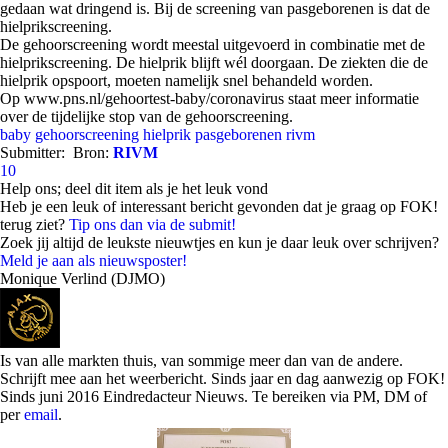
gedaan wat dringend is. Bij de screening van pasgeborenen is dat de
hielprikscreening.
De gehoorscreening wordt meestal uitgevoerd in combinatie met de
hielprikscreening. De hielprik blijft wél doorgaan. De ziekten die de
hielprik opspoort, moeten namelijk snel behandeld worden.
Op www.pns.nl/gehoortest-baby/coronavirus staat meer informatie
over de tijdelijke stop van de gehoorscreening.
baby
gehoorscreening
hielprik
pasgeborenen
rivm
Submitter:
Bron:
RIVM
10
Help ons; deel dit item als je het leuk vond
Heb je een leuk of interessant bericht gevonden dat je graag op FOK!
terug ziet?
Tip ons dan via de submit!
Zoek jij altijd de leukste nieuwtjes en kun je daar leuk over schrijven?
Meld je aan als nieuwsposter!
Monique Verlind (DJMO)
Is van alle markten thuis, van sommige meer dan van de andere.
Schrijft mee aan het weerbericht. Sinds jaar en dag aanwezig op FOK!
Sinds juni 2016 Eindredacteur Nieuws. Te bereiken via PM, DM of
per
email
.