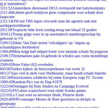
jij je intimideren?
31
11:52
Amsterdams dierenasiel DOA overspoeld met babykonijntjes
25
11:46
Kabinet geeft bedrijven geen compensatie voor schade door
laagwater
23
11:14
OM eist TBS tegen verwarde man die agenten stak met
aardappelschilmesje
29
11:08
Tropische hitte keert zondag terug met lokaal 32 graden
30
10:12
Trump grijpt weer in op automatisch staatsburgerschap bij
geboorte in VS
52
09:51
Dikke Van Dale neemt 'vulvalippen' op: 'stigma op
schaamlippen doorbreken'
13
09:40
Meta krijgt half miljard boete voor mentale schade bij jongeren
21
09:37
Denemarken pakt AI-gebruik in scholen aan: extra mondelinge
examens
25
09:05
Peter Faber (82) overleden
6
05:00
Trailers kijken: de bioscoopreleases van week 32
0
03:37
Ajax veel te sterk voor Shelbourne, maar houdt schade beperkt
1
02:34
Nieuwkomers schitteren bij ruime Europese zege FC Twente
19
00:45
Random Pics van de Dag #1978
15
22:04
Ontslagen bij Halo Studios na Campaign Evolved
19
22:01
PS5-doos waarschuwt voor einde fysieke games
2
21:03
Le Court wint na nerveuze finale, Pieterse derde
29
20:40
NPO-manager Menno de Boer geschorst na dickpic in
groepsapp
36
06/08
Duitser (93) crasht met quad tegen boom, vier gewonden