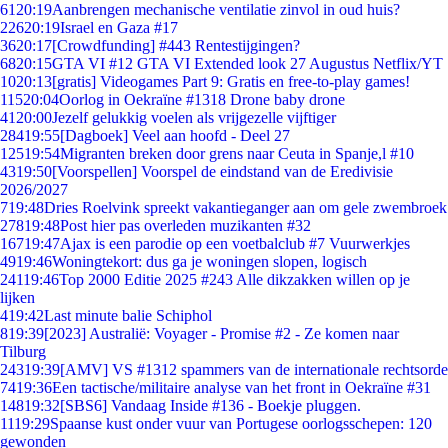
61
20:19
Aanbrengen mechanische ventilatie zinvol in oud huis?
226
20:19
Israel en Gaza #17
36
20:17
[Crowdfunding] #443 Rentestijgingen?
68
20:15
GTA VI #12 GTA VI Extended look 27 Augustus Netflix/YT
10
20:13
[gratis] Videogames Part 9: Gratis en free-to-play games!
115
20:04
Oorlog in Oekraïne #1318 Drone baby drone
41
20:00
Jezelf gelukkig voelen als vrijgezelle vijftiger
284
19:55
[Dagboek] Veel aan hoofd - Deel 27
125
19:54
Migranten breken door grens naar Ceuta in Spanje,l #10
43
19:50
[Voorspellen] Voorspel de eindstand van de Eredivisie
2026/2027
7
19:48
Dries Roelvink spreekt vakantieganger aan om gele zwembroek
278
19:48
Post hier pas overleden muzikanten #32
167
19:47
Ajax is een parodie op een voetbalclub #7 Vuurwerkjes
49
19:46
Woningtekort: dus ga je woningen slopen, logisch
241
19:46
Top 2000 Editie 2025 #243 Alle dikzakken willen op je
lijken
4
19:42
Last minute balie Schiphol
8
19:39
[2023] Australië: Voyager - Promise #2 - Ze komen naar
Tilburg
243
19:39
[AMV] VS #1312 spammers van de internationale rechtsorde
74
19:36
Een tactische/militaire analyse van het front in Oekraïne #31
148
19:32
[SBS6] Vandaag Inside #136 - Boekje pluggen.
11
19:29
Spaanse kust onder vuur van Portugese oorlogsschepen: 120
gewonden