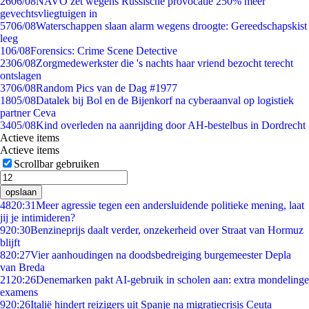
26
06/08
NAVO zet wegens Russische provocatie 250% meer
gevechtsvliegtuigen in
57
06/08
Waterschappen slaan alarm wegens droogte: Gereedschapskist
leeg
1
06/08
Forensics: Crime Scene Detective
23
06/08
Zorgmedewerkster die 's nachts haar vriend bezocht terecht
ontslagen
37
06/08
Random Pics van de Dag #1977
18
05/08
Datalek bij Bol en de Bijenkorf na cyberaanval op logistiek
partner Ceva
34
05/08
Kind overleden na aanrijding door AH-bestelbus in Dordrecht
Actieve items
Actieve items
Scrollbar gebruiken
opslaan
48
20:31
Meer agressie tegen een andersluidende politieke mening, laat
jij je intimideren?
9
20:30
Benzineprijs daalt verder, onzekerheid over Straat van Hormuz
blijft
8
20:27
Vier aanhoudingen na doodsbedreiging burgemeester Depla
van Breda
21
20:26
Denemarken pakt AI-gebruik in scholen aan: extra mondelinge
examens
9
20:26
Italië hindert reizigers uit Spanje na migratiecrisis Ceuta