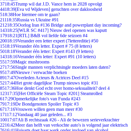
37
18:45
Trump wil dat J.D. Vance hem in 2028 opvolgt
44
18:39
[Eva vd Wijdeven] geruchten over dakloosheid
5
18:38
Hoe hiermee om te gaan?
211
18:35
Russia vs Ukraine #91
212
18:35
Oorlog Iran #136 Bridge and powerplant day incoming?
143
18:25
[WLR SC #417] Nieuw deel openen was kaputt
179
18:21
[RTL] B&B vol liefde 6de seizoen #4
200
18:19
Verander een letter expert (7lettereditie) #50
15
18:19
Verander één letter. Expert # 75 (8 letters)
50
18:18
Verander één letter: Expert #143 (9 letters)
143
18:16
Verander één letter: Expert #91 (10 letters)
55
17:59
Magic mushrooms
27
17:56
Single mannen verplichtsingle moeders laten daten?
95
17:49
Nieuwe / verwachte boeken
89
17:47
Overleden Acteurs & Actrices Deel #15
52
17:44
Het grote dagelijkse Trump nieuws topic #31
85
17:36
Hoe denkt God echt over homo-seksualiteit? deel 4
123
17:35
[Het Officiële Steam Topic #201] Steamrolled
6
17:29
Opmerkelijke foto's van Funda #243
79
17:19
De Bondgenoten Spoiler Topic #3
67
17:16
Vrouwen willen geen man meer #30
171
17:12
Vandaag 40 jaar geleden... #3
100
17:07
Ali B rechtszaak #26 - Ali de bewezen serieverkrachter
22
16:42
Meer dan helft van verkochte auto's is volgend jaar elektrisch
76
16:41
Huisarts doet haar werk onder invloed van alcohol