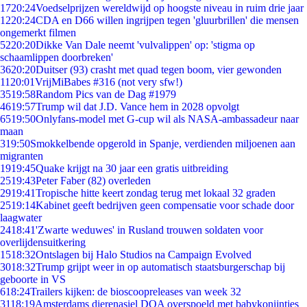
17
20:24
Voedselprijzen wereldwijd op hoogste niveau in ruim drie jaar
12
20:24
CDA en D66 willen ingrijpen tegen 'gluurbrillen' die mensen
ongemerkt filmen
52
20:20
Dikke Van Dale neemt 'vulvalippen' op: 'stigma op
schaamlippen doorbreken'
36
20:20
Duitser (93) crasht met quad tegen boom, vier gewonden
11
20:01
VrijMiBabes #316 (not very sfw!)
35
19:58
Random Pics van de Dag #1979
46
19:57
Trump wil dat J.D. Vance hem in 2028 opvolgt
65
19:50
Onlyfans-model met G-cup wil als NASA-ambassadeur naar
maan
3
19:50
Smokkelbende opgerold in Spanje, verdienden miljoenen aan
migranten
19
19:45
Quake krijgt na 30 jaar een gratis uitbreiding
25
19:43
Peter Faber (82) overleden
29
19:41
Tropische hitte keert zondag terug met lokaal 32 graden
25
19:14
Kabinet geeft bedrijven geen compensatie voor schade door
laagwater
24
18:41
'Zwarte weduwes' in Rusland trouwen soldaten voor
overlijdensuitkering
15
18:32
Ontslagen bij Halo Studios na Campaign Evolved
30
18:32
Trump grijpt weer in op automatisch staatsburgerschap bij
geboorte in VS
6
18:24
Trailers kijken: de bioscoopreleases van week 32
31
18:19
Amsterdams dierenasiel DOA overspoeld met babykonijntjes