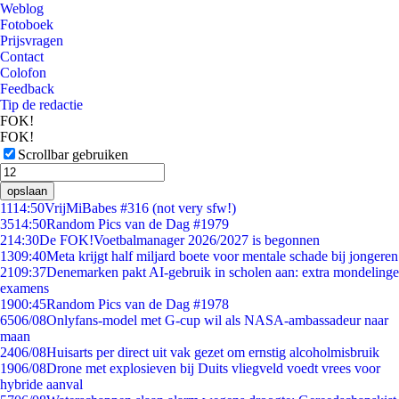
Weblog
Fotoboek
Prijsvragen
Contact
Colofon
Feedback
Tip de redactie
FOK!
FOK!
Scrollbar gebruiken
opslaan
11
14:50
VrijMiBabes #316 (not very sfw!)
35
14:50
Random Pics van de Dag #1979
2
14:30
De FOK!Voetbalmanager 2026/2027 is begonnen
13
09:40
Meta krijgt half miljard boete voor mentale schade bij jongeren
21
09:37
Denemarken pakt AI-gebruik in scholen aan: extra mondelinge
examens
19
00:45
Random Pics van de Dag #1978
65
06/08
Onlyfans-model met G-cup wil als NASA-ambassadeur naar
maan
24
06/08
Huisarts per direct uit vak gezet om ernstig alcoholmisbruik
19
06/08
Drone met explosieven bij Duits vliegveld voedt vrees voor
hybride aanval