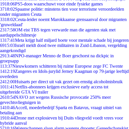
19
18:06
PS5-doos waarschuwt voor einde fysieke games
37
18:02
Spaanse politie: minstens tien voor terrorisme veroordeelden
onder migranten Ceuta
33
18:02
Ceuta-leider noemt Marokkaanse grensaanval door migranten
'gruweldaad'
23
17:58
OM eist TBS tegen verwarde man die agenten stak met
aardappelschilmesje
13
17:41
Meta krijgt half miljard boete voor mentale schade bij jongeren
69
15:03
Israël meldt dood twee militairen in Zuid-Libanon, vergelding
aangekondigd
29
13:48
NPO-manager Menno de Boer geschorst na dickpic in
groepsapp
1
13:37
Nieuwkomers schitteren bij ruime Europese zege FC Twente
14
12:19
Zangeres en Idols-jurylid Jerney Kaagman op 79-jarige leeftijd
overleden
24
12:00
Huisarts per direct uit vak gezet om ernstig alcoholmisbruik
10
11:41
Netflix-abonnees krijgen exclusieve early access tot
uitgebreide GTA VI trailer
26
10:54
NAVO zet wegens Russische provocatie 250% meer
gevechtsvliegtuigen in
14
10:46
Accell, moederbedrijf Sparta en Batavus, vraagt uitstel van
betaling aan
19
10:44
Drone met explosieven bij Duits vliegveld voedt vrees voor
hybride aanval
57
10:16
Waterschappen slaan alarm wegens droogte: Gereedschapskist