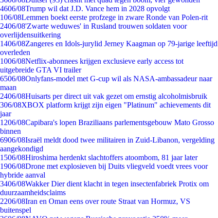
46
06/08
Trump wil dat J.D. Vance hem in 2028 opvolgt
1
06/08
Lemmen boekt eerste profzege in zware Ronde van Polen-rit
24
06/08
'Zwarte weduwes' in Rusland trouwen soldaten voor
overlijdensuitkering
14
06/08
Zangeres en Idols-jurylid Jerney Kaagman op 79-jarige leeftijd
overleden
10
06/08
Netflix-abonnees krijgen exclusieve early access tot
uitgebreide GTA VI trailer
65
06/08
Onlyfans-model met G-cup wil als NASA-ambassadeur naar
maan
24
06/08
Huisarts per direct uit vak gezet om ernstig alcoholmisbruik
3
06/08
XBOX platform krijgt zijn eigen "Platinum" achievements dit
jaar
12
06/08
Capibara's lopen Braziliaans parlementsgebouw Mato Grosso
binnen
69
06/08
Israël meldt dood twee militairen in Zuid-Libanon, vergelding
aangekondigd
15
06/08
Hiroshima herdenkt slachtoffers atoombom, 81 jaar later
19
06/08
Drone met explosieven bij Duits vliegveld voedt vrees voor
hybride aanval
34
06/08
Wakker Dier dient klacht in tegen insectenfabriek Protix om
duurzaamheidsclaims
22
06/08
Iran en Oman eens over route Straat van Hormuz, VS
buitenspel