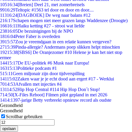
105
16:34
[Breien] Deel 21, met zomerbreisels
99
16:29
Teltopic #1563 tel door en door en door....
113
16:24
[DAGBOEK] De weg naar balans #12
2
16:17
Schapen mogen niet meer grazen langs Waddenzee (Droogte)
166
16:11
Haiku ketting #27 - strooi wat liefde
238
16:05
De bezuinigingen bij de NPO
18
16:04
Peter Faber is overleden
39
15:57
Zou je vreemdgaan in een relatie kunnen vergeven?
27
15:39
Pinda-allergie? Andermans poep slikken helpt misschien
192
15:38
[SBS6] De Oranjezomer #10 Helene je kan het niet stop
ermee
144
15:17
De EU-politiek #6 Musk naar Europa!
163
15:13
Politieke podcasts #1
5
15:11
Geen miljonair zijn door tijdverspilling
141
15:02
Zaken waar je je echt dood aan ergert #17 - Werklui
70
14:53
Afvallen met injecties #4
131
14:52
Hip Hop Central #114 Hip Hop Don´t Stop!
7
14:50
[X-Files Reboot] Filmen pilot gepland in mei 2026
14
14:13
97-jarige Betty verbreekt opnieuw record als oudste
Gezondheid
Gezondheid
Scrollbar gebruiken
opslaan