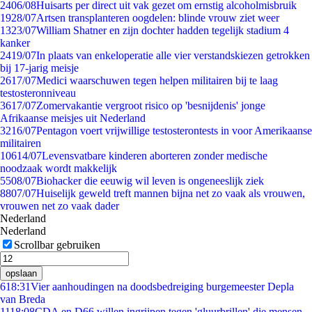
24
06/08
Huisarts per direct uit vak gezet om ernstig alcoholmisbruik
19
28/07
Artsen transplanteren oogdelen: blinde vrouw ziet weer
13
23/07
William Shatner en zijn dochter hadden tegelijk stadium 4
kanker
24
19/07
In plaats van enkeloperatie alle vier verstandskiezen getrokken
bij 17-jarig meisje
26
17/07
Medici waarschuwen tegen helpen militairen bij te laag
testosteronniveau
36
17/07
Zomervakantie vergroot risico op 'besnijdenis' jonge
Afrikaanse meisjes uit Nederland
32
16/07
Pentagon voert vrijwillige testosterontests in voor Amerikaanse
militairen
106
14/07
Levensvatbare kinderen aborteren zonder medische
noodzaak wordt makkelijk
55
08/07
Biohacker die eeuwig wil leven is ongeneeslijk ziek
88
07/07
Huiselijk geweld treft mannen bijna net zo vaak als vrouwen,
vrouwen net zo vaak dader
Nederland
Nederland
Scrollbar gebruiken
opslaan
6
18:31
Vier aanhoudingen na doodsbedreiging burgemeester Depla
van Breda
11
18:08
CDA en D66 willen ingrijpen tegen 'gluurbrillen' die mensen