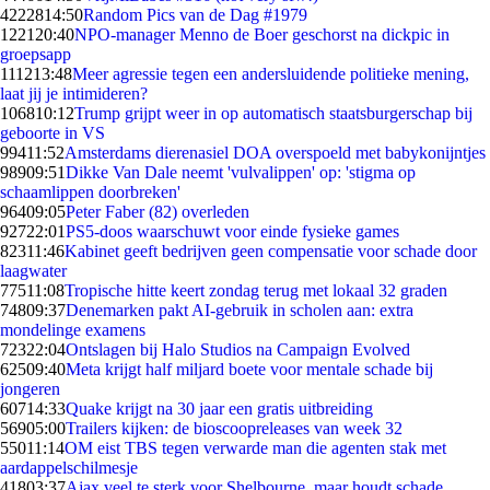
42228
14:50
Random Pics van de Dag #1979
1221
20:40
NPO-manager Menno de Boer geschorst na dickpic in
groepsapp
1112
13:48
Meer agressie tegen een andersluidende politieke mening,
laat jij je intimideren?
1068
10:12
Trump grijpt weer in op automatisch staatsburgerschap bij
geboorte in VS
994
11:52
Amsterdams dierenasiel DOA overspoeld met babykonijntjes
989
09:51
Dikke Van Dale neemt 'vulvalippen' op: 'stigma op
schaamlippen doorbreken'
964
09:05
Peter Faber (82) overleden
927
22:01
PS5-doos waarschuwt voor einde fysieke games
823
11:46
Kabinet geeft bedrijven geen compensatie voor schade door
laagwater
775
11:08
Tropische hitte keert zondag terug met lokaal 32 graden
748
09:37
Denemarken pakt AI-gebruik in scholen aan: extra
mondelinge examens
723
22:04
Ontslagen bij Halo Studios na Campaign Evolved
625
09:40
Meta krijgt half miljard boete voor mentale schade bij
jongeren
607
14:33
Quake krijgt na 30 jaar een gratis uitbreiding
569
05:00
Trailers kijken: de bioscoopreleases van week 32
550
11:14
OM eist TBS tegen verwarde man die agenten stak met
aardappelschilmesje
418
03:37
Ajax veel te sterk voor Shelbourne, maar houdt schade