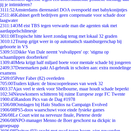
jij je intimideren?
31
11:52
Amsterdams dierenasiel DOA overspoeld met babykonijntjes
25
11:46
Kabinet geeft bedrijven geen compensatie voor schade door
laagwater
23
11:14
OM eist TBS tegen verwarde man die agenten stak met
aardappelschilmesje
30
11:08
Tropische hitte keert zondag terug met lokaal 32 graden
30
10:12
Trump grijpt weer in op automatisch staatsburgerschap bij
geboorte in VS
53
09:51
Dikke Van Dale neemt 'vulvalippen' op: 'stigma op
schaamlippen doorbreken'
13
09:40
Meta krijgt half miljard boete voor mentale schade bij jongeren
24
09:37
Denemarken pakt AI-gebruik in scholen aan: extra mondelinge
examens
25
09:05
Peter Faber (82) overleden
7
05:00
Trailers kijken: de bioscoopreleases van week 32
0
03:37
Ajax veel te sterk voor Shelbourne, maar houdt schade beperkt
1
02:34
Nieuwkomers schitteren bij ruime Europese zege FC Twente
19
00:45
Random Pics van de Dag #1978
15
06/08
Ontslagen bij Halo Studios na Campaign Evolved
19
06/08
PS5-doos waarschuwt voor einde fysieke games
2
06/08
Le Court wint na nerveuze finale, Pieterse derde
29
06/08
NPO-manager Menno de Boer geschorst na dickpic in
groepsapp
36
06/08
Duitser (93) crasht met quad tegen boom, vier gewonden