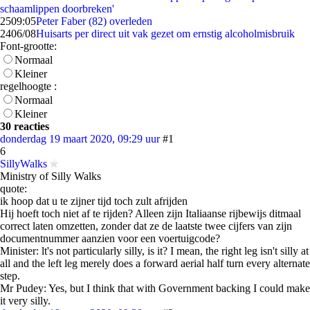
schaamlippen doorbreken'
25
09:05
Peter Faber (82) overleden
24
06/08
Huisarts per direct uit vak gezet om ernstig alcoholmisbruik
Font-grootte:
Normaal
Kleiner
regelhoogte :
Normaal
Kleiner
30 reacties
donderdag 19 maart 2020, 09:29 uur
#1
6
SillyWalks
Ministry of Silly Walks
quote:
ik hoop dat u te zijner tijd toch zult afrijden
Hij hoeft toch niet af te rijden? Alleen zijn Italiaanse rijbewijs ditmaal
correct laten omzetten, zonder dat ze de laatste twee cijfers van zijn
documentnummer aanzien voor een voertuigcode?
Minister: lt's not particularly silly, is it? I mean, the right leg isn't silly at
all and the left leg merely does a forward aerial half turn every alternate
step.
Mr Pudey: Yes, but I think that with Government backing I could make
it very silly.