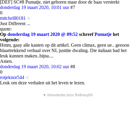
[DEF] SC#8 Pumatje, niet geboren maar door de baas verstrekt
donderdag 19 maart 2020, 10:01 uur
#7
0
mitchelll0181
Just Different ...
quote:
Op
donderdag 19 maart 2020 @ 09:52
schreef
Pumatje
het
volgende:
Hmm, gaay alle kanten op dit artikel. Geen climax, geen ue.. geeoon
blaartrekkend verhaal over NL justitie dwaling. Die italiaan had het
leuk kunnen maken..bijna....
Amen.
donderdag 19 maart 2020, 10:02 uur
#8
0
rotjeknor544
Leuk om deze verhalen uit het leven te lezen.
▼ Advertentie door Refinery89