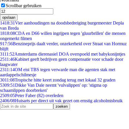
Scrollbar gebruiken
opslaan
14
18:31
Vier aanhoudingen na doodsbedreiging burgemeester Depla
van Breda
18
18:08
CDA en D66 willen ingrijpen tegen 'gluurbrillen' die mensen
ongemerkt filmen
9
17:56
Benzineprijs daalt verder, onzekerheid over Straat van Hormuz
blijft
31
11:52
Amsterdams dierenasiel DOA overspoeld met babykonijntjes
25
11:46
Kabinet geeft bedrijven geen compensatie voor schade door
laagwater
23
11:14
OM eist TBS tegen verwarde man die agenten stak met
aardappelschilmesje
30
11:08
Tropische hitte keert zondag terug met lokaal 32 graden
53
09:51
Dikke Van Dale neemt 'vulvalippen' op: 'stigma op
schaamlippen doorbreken'
25
09:05
Peter Faber (82) overleden
24
06/08
Huisarts per direct uit vak gezet om ernstig alcoholmisbruik