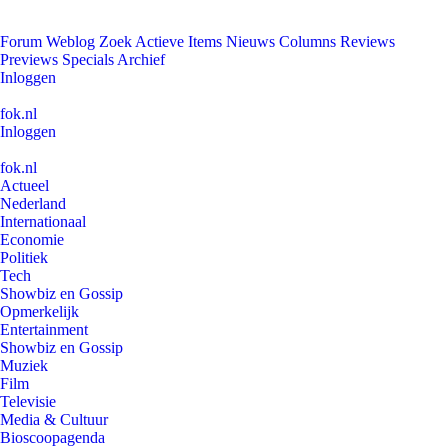
Forum
Weblog
Zoek
Actieve Items
Nieuws
Columns
Reviews
Previews
Specials
Archief
Inloggen
fok.nl
Inloggen
fok.nl
Actueel
Nederland
Internationaal
Economie
Politiek
Tech
Showbiz en Gossip
Opmerkelijk
Entertainment
Showbiz en Gossip
Muziek
Film
Televisie
Media & Cultuur
Bioscoopagenda