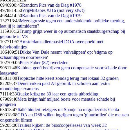
69469
00:45
Random Pics van de Dag #1978
49788
14:50
VrijMiBabes #316 (not very sfw!)
46844
14:50
Random Pics van de Dag #1979
1327
13:48
Meer agressie tegen een andersluidende politieke mening,
laat jij je intimideren?
1159
10:12
Trump grijpt weer in op automatisch staatsburgerschap bij
geboorte in VS
1077
11:52
Amsterdams dierenasiel DOA overspoeld met
babykonijntjes
1064
09:51
Dikke Van Dale neemt 'vulvalippen' op: 'stigma op
schaamlippen doorbreken'
1027
09:05
Peter Faber (82) overleden
905
11:46
Kabinet geeft bedrijven geen compensatie voor schade door
laagwater
858
11:08
Tropische hitte keert zondag terug met lokaal 32 graden
822
09:37
Denemarken pakt AI-gebruik in scholen aan: extra
mondelinge examens
711
14:33
Quake krijgt na 30 jaar een gratis uitbreiding
679
09:40
Meta krijgt half miljard boete voor mentale schade bij
jongeren
636
18:47
Italië hindert reizigers uit Spanje na migratiecrisis Ceuta
603
18:08
CDA en D66 willen ingrijpen tegen 'gluurbrillen' die mensen
ongemerkt filmen
592
05:00
Trailers kijken: de bioscoopreleases van week 32