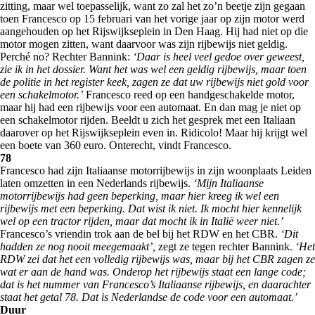
zitting, maar wel toepasselijk, want zo zal het zo’n beetje zijn gegaan
toen Francesco op 15 februari van het vorige jaar op zijn motor werd
aangehouden op het Rijswijkseplein in Den Haag. Hij had niet op die
motor mogen zitten, want daarvoor was zijn rijbewijs niet geldig.
Perché no? Rechter Bannink:
‘Daar is heel veel gedoe over geweest,
zie ik in het dossier. Want het was wel een geldig rijbewijs, maar toen
de politie in het register keek, zagen ze dat uw rijbewijs niet gold voor
een schakelmotor.’
Francesco reed op een handgeschakelde motor,
maar hij had een rijbewijs voor een automaat. En dan mag je niet op
een schakelmotor rijden. Beeldt u zich het gesprek met een Italiaan
daarover op het Rijswijkseplein even in. Ridicolo! Maar hij krijgt wel
een boete van 360 euro. Onterecht, vindt Francesco.
78
Francesco had zijn Italiaanse motorrijbewijs in zijn woonplaats Leiden
laten omzetten in een Nederlands rijbewijs.
‘Mijn Italiaanse
motorrijbewijs had geen beperking, maar hier kreeg ik wel een
rijbewijs met een beperking. Dat wist ik niet. Ik mocht hier kennelijk
wel op een tractor rijden, maar dat mocht ik in Italië weer niet.’
Francesco’s vriendin trok aan de bel bij het RDW en het CBR.
‘Dit
hadden ze nog nooit meegemaakt’,
zegt ze tegen rechter Bannink.
‘Het
RDW zei dat het een volledig rijbewijs was, maar bij het CBR zagen ze
wat er aan de hand was. Onderop het rijbewijs staat een lange code;
dat is het nummer van Francesco’s Italiaanse rijbewijs, en daarachter
staat het getal 78. Dat is Nederlandse de code voor een automaat.’
Duur