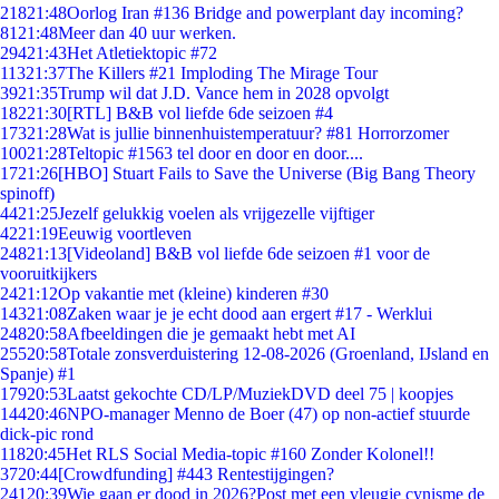
218
21:48
Oorlog Iran #136 Bridge and powerplant day incoming?
81
21:48
Meer dan 40 uur werken.
294
21:43
Het Atletiektopic #72
113
21:37
The Killers #21 Imploding The Mirage Tour
39
21:35
Trump wil dat J.D. Vance hem in 2028 opvolgt
182
21:30
[RTL] B&B vol liefde 6de seizoen #4
173
21:28
Wat is jullie binnenhuistemperatuur? #81 Horrorzomer
100
21:28
Teltopic #1563 tel door en door en door....
17
21:26
[HBO] Stuart Fails to Save the Universe (Big Bang Theory
spinoff)
44
21:25
Jezelf gelukkig voelen als vrijgezelle vijftiger
42
21:19
Eeuwig voortleven
248
21:13
[Videoland] B&B vol liefde 6de seizoen #1 voor de
vooruitkijkers
24
21:12
Op vakantie met (kleine) kinderen #30
143
21:08
Zaken waar je je echt dood aan ergert #17 - Werklui
248
20:58
Afbeeldingen die je gemaakt hebt met AI
255
20:58
Totale zonsverduistering 12-08-2026 (Groenland, IJsland en
Spanje) #1
179
20:53
Laatst gekochte CD/LP/MuziekDVD deel 75 | koopjes
144
20:46
NPO-manager Menno de Boer (47) op non-actief stuurde
dick-pic rond
118
20:45
Het RLS Social Media-topic #160 Zonder Kolonel!!
37
20:44
[Crowdfunding] #443 Rentestijgingen?
241
20:39
Wie gaan er dood in 2026?Post met een vleugje cynisme de