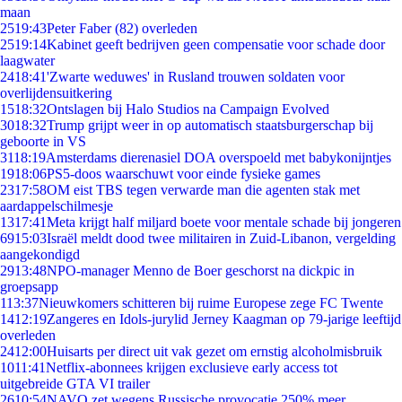
maan
25
19:43
Peter Faber (82) overleden
25
19:14
Kabinet geeft bedrijven geen compensatie voor schade door
laagwater
24
18:41
'Zwarte weduwes' in Rusland trouwen soldaten voor
overlijdensuitkering
15
18:32
Ontslagen bij Halo Studios na Campaign Evolved
30
18:32
Trump grijpt weer in op automatisch staatsburgerschap bij
geboorte in VS
31
18:19
Amsterdams dierenasiel DOA overspoeld met babykonijntjes
19
18:06
PS5-doos waarschuwt voor einde fysieke games
23
17:58
OM eist TBS tegen verwarde man die agenten stak met
aardappelschilmesje
13
17:41
Meta krijgt half miljard boete voor mentale schade bij jongeren
69
15:03
Israël meldt dood twee militairen in Zuid-Libanon, vergelding
aangekondigd
29
13:48
NPO-manager Menno de Boer geschorst na dickpic in
groepsapp
1
13:37
Nieuwkomers schitteren bij ruime Europese zege FC Twente
14
12:19
Zangeres en Idols-jurylid Jerney Kaagman op 79-jarige leeftijd
overleden
24
12:00
Huisarts per direct uit vak gezet om ernstig alcoholmisbruik
10
11:41
Netflix-abonnees krijgen exclusieve early access tot
uitgebreide GTA VI trailer
26
10:54
NAVO zet wegens Russische provocatie 250% meer