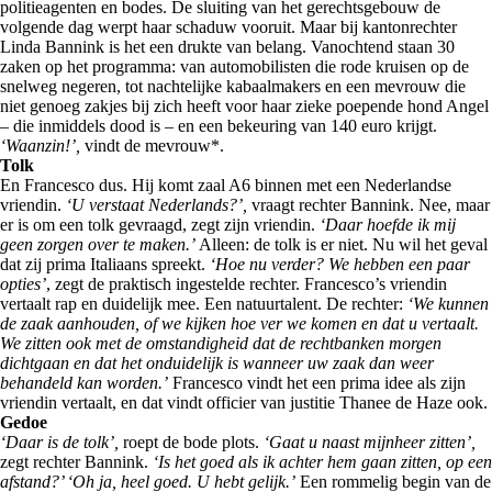
politieagenten en bodes. De sluiting van het gerechtsgebouw de
volgende dag werpt haar schaduw vooruit. Maar bij kantonrechter
Linda Bannink is het een drukte van belang. Vanochtend staan 30
zaken op het programma: van automobilisten die rode kruisen op de
snelweg negeren, tot nachtelijke kabaalmakers en een mevrouw die
niet genoeg zakjes bij zich heeft voor haar zieke poepende hond Angel
– die inmiddels dood is – en een bekeuring van 140 euro krijgt.
‘Waanzin!’,
vindt de mevrouw*.
Tolk
En Francesco dus. Hij komt zaal A6 binnen met een Nederlandse
vriendin.
‘U verstaat Nederlands?’,
vraagt rechter Bannink. Nee, maar
er is om een tolk gevraagd, zegt zijn vriendin.
‘Daar hoefde ik mij
geen zorgen over te maken.’
Alleen: de tolk is er niet. Nu wil het geval
dat zij prima Italiaans spreekt.
‘Hoe nu verder? We hebben een paar
opties’
, zegt de praktisch ingestelde rechter. Francesco’s vriendin
vertaalt rap en duidelijk mee. Een natuurtalent. De rechter:
‘We kunnen
de zaak aanhouden, of we kijken hoe ver we komen en dat u vertaalt.
We zitten ook met de omstandigheid dat de rechtbanken morgen
dichtgaan en dat het onduidelijk is wanneer uw zaak dan weer
behandeld kan worden.’
Francesco vindt het een prima idee als zijn
vriendin vertaalt, en dat vindt officier van justitie Thanee de Haze ook.
Gedoe
‘Daar is de tolk’,
roept de bode plots.
‘Gaat u naast mijnheer zitten’,
zegt rechter Bannink.
‘Is het goed als ik achter hem gaan zitten, op een
afstand?’ ‘Oh ja, heel goed. U hebt gelijk.’
Een rommelig begin van de