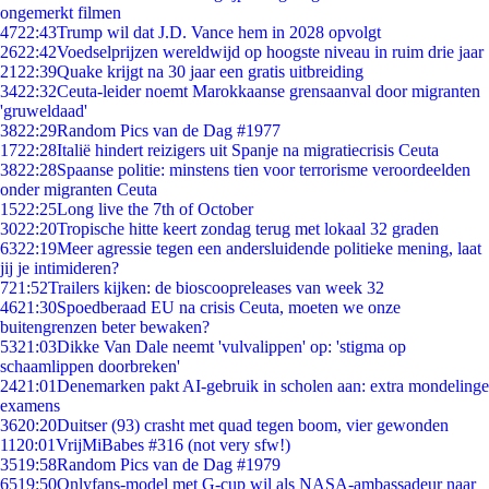
ongemerkt filmen
47
22:43
Trump wil dat J.D. Vance hem in 2028 opvolgt
26
22:42
Voedselprijzen wereldwijd op hoogste niveau in ruim drie jaar
21
22:39
Quake krijgt na 30 jaar een gratis uitbreiding
34
22:32
Ceuta-leider noemt Marokkaanse grensaanval door migranten
'gruweldaad'
38
22:29
Random Pics van de Dag #1977
17
22:28
Italië hindert reizigers uit Spanje na migratiecrisis Ceuta
38
22:28
Spaanse politie: minstens tien voor terrorisme veroordeelden
onder migranten Ceuta
15
22:25
Long live the 7th of October
30
22:20
Tropische hitte keert zondag terug met lokaal 32 graden
63
22:19
Meer agressie tegen een andersluidende politieke mening, laat
jij je intimideren?
7
21:52
Trailers kijken: de bioscoopreleases van week 32
46
21:30
Spoedberaad EU na crisis Ceuta, moeten we onze
buitengrenzen beter bewaken?
53
21:03
Dikke Van Dale neemt 'vulvalippen' op: 'stigma op
schaamlippen doorbreken'
24
21:01
Denemarken pakt AI-gebruik in scholen aan: extra mondelinge
examens
36
20:20
Duitser (93) crasht met quad tegen boom, vier gewonden
11
20:01
VrijMiBabes #316 (not very sfw!)
35
19:58
Random Pics van de Dag #1979
65
19:50
Onlyfans-model met G-cup wil als NASA-ambassadeur naar