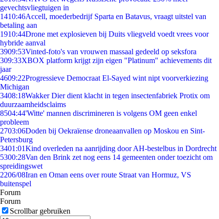
gevechtsvliegtuigen in
14
10:46
Accell, moederbedrijf Sparta en Batavus, vraagt uitstel van
betaling aan
19
10:44
Drone met explosieven bij Duits vliegveld voedt vrees voor
hybride aanval
39
09:53
Vinted-foto's van vrouwen massaal gedeeld op seksfora
3
09:33
XBOX platform krijgt zijn eigen "Platinum" achievements dit
jaar
46
09:22
Progressieve Democraat El-Sayed wint nipt voorverkiezing
Michigan
34
08:18
Wakker Dier dient klacht in tegen insectenfabriek Protix om
duurzaamheidsclaims
85
04:44
'Witte' mannen discrimineren is volgens OM geen enkel
probleem
27
03:06
Doden bij Oekraïense droneaanvallen op Moskou en Sint-
Petersburg
34
01:01
Kind overleden na aanrijding door AH-bestelbus in Dordrecht
53
00:28
Van den Brink zet nog eens 14 gemeenten onder toezicht om
spreidingswet
22
06/08
Iran en Oman eens over route Straat van Hormuz, VS
buitenspel
Forum
Forum
Scrollbar gebruiken