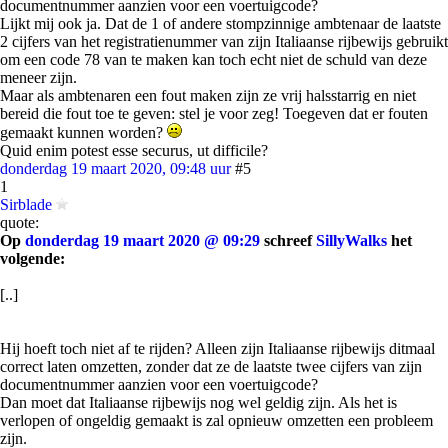
documentnummer aanzien voor een voertuigcode?
Lijkt mij ook ja. Dat de 1 of andere stompzinnige ambtenaar de laatste
2 cijfers van het registratienummer van zijn Italiaanse rijbewijs gebruikt
om een code 78 van te maken kan toch echt niet de schuld van deze
meneer zijn.
Maar als ambtenaren een fout maken zijn ze vrij halsstarrig en niet
bereid die fout toe te geven: stel je voor zeg! Toegeven dat er fouten
gemaakt kunnen worden?
Quid enim potest esse securus, ut difficile?
donderdag 19 maart 2020, 09:48 uur
#5
1
Sirblade
quote:
Op
donderdag 19 maart 2020 @ 09:29
schreef
SillyWalks
het
volgende:
[..]
Hij hoeft toch niet af te rijden? Alleen zijn Italiaanse rijbewijs ditmaal
correct laten omzetten, zonder dat ze de laatste twee cijfers van zijn
documentnummer aanzien voor een voertuigcode?
Dan moet dat Italiaanse rijbewijs nog wel geldig zijn. Als het is
verlopen of ongeldig gemaakt is zal opnieuw omzetten een probleem
zijn.