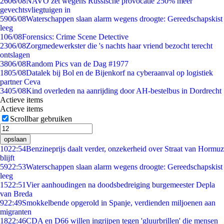
26
06/08
NAVO zet wegens Russische provocatie 250% meer
gevechtsvliegtuigen in
59
06/08
Waterschappen slaan alarm wegens droogte: Gereedschapskist
leeg
1
06/08
Forensics: Crime Scene Detective
23
06/08
Zorgmedewerkster die 's nachts haar vriend bezocht terecht
ontslagen
38
06/08
Random Pics van de Dag #1977
18
05/08
Datalek bij Bol en de Bijenkorf na cyberaanval op logistiek
partner Ceva
34
05/08
Kind overleden na aanrijding door AH-bestelbus in Dordrecht
Actieve items
Actieve items
Scrollbar gebruiken
opslaan
10
22:54
Benzineprijs daalt verder, onzekerheid over Straat van Hormuz
blijft
59
22:53
Waterschappen slaan alarm wegens droogte: Gereedschapskist
leeg
15
22:51
Vier aanhoudingen na doodsbedreiging burgemeester Depla
van Breda
9
22:49
Smokkelbende opgerold in Spanje, verdienden miljoenen aan
migranten
18
22:46
CDA en D66 willen ingrijpen tegen 'gluurbrillen' die mensen