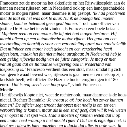
Francesco zet de motor na het akkefietje op het Rijswijkseplein aan de
kant en neemt rijlessen om in Nederland ook op een handgeschakelde
motor te mogen rijden, maar daarmee is hij gestopt.
‘Ik had problemen
met de taal en het was ook te duur. Nu ik de bodega heb moeten
sluiten, komt er helemaal geen geld binnen.’
Toch zou officier van
justitie De Haze het terecht vinden als Francesco een boete betaalt.
‘Mijnheer reed op een motor die hij niet had mogen besturen. Hij
mocht alleen op een automatische motor rijden. Het gaat om een
overtreding en daarbij is voor een veroordeling opzet niet noodzakelijk.
Dat mijnheer een motor heeft gekocht en een verzekering heeft
afgesloten, maakt het feit niet minder strafbaar. In Nederland heb je
een geldig rijbewijs nodig van de juiste categorie. Je mag er niet
vanuit gaan dat de Italiaanse wetgeving ook in Nederland van
toepassing is.’
Francesco verdient dus een straf, maar omdat hij zich
van geen kwaad bewust was, rijlessen is gaan nemen en niets op zijn
kerfstok heeft, wil officier De Haze de boete terugbrengen tot 180
euro.
‘Dat is nog steeds een hoop geld’,
vindt Francesco.
Moeite
Het rijbewijs klopte niet, weet de rechter ook, maar daarmee is de kous
niet af. Rechter Bannink:
‘Je vraagt je af: hoe heeft het zover kunnen
komen? De officier zegt terecht dat opzet niet nodig is om tot een
veroordeling te komen, maar als ik een straf geef, dan wil ik wél weten
of er opzet in het spel was. Had u moeten of kunnen weten dat u op
een motor reed waarop u niet mocht rijden? Dat zie ik eigenlijk niet. U
hebt uw rijbewijs laten omzetten en u dacht dat alles in orde was. Ik