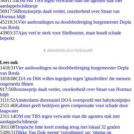
589
11:14
OM eist TBS tegen verwarde man die agenten stak met
aardappelschilmesje
569
17:56
Benzineprijs daalt verder, onzekerheid over Straat van
Hormuz blijft
452
18:31
Vier aanhoudingen na doodsbedreiging burgemeester Depla
van Breda
439
03:37
Ajax veel te sterk voor Shelbourne, maar houdt schade
beperkt
▼ Advertentie door Refinery89
Lees ook
14
18:31
Vier aanhoudingen na doodsbedreiging burgemeester Depla
van Breda
18
18:08
CDA en D66 willen ingrijpen tegen 'gluurbrillen' die mensen
ongemerkt filmen
9
17:56
Benzineprijs daalt verder, onzekerheid over Straat van Hormuz
blijft
31
11:52
Amsterdams dierenasiel DOA overspoeld met babykonijntjes
25
11:46
Kabinet geeft bedrijven geen compensatie voor schade door
laagwater
23
11:14
OM eist TBS tegen verwarde man die agenten stak met
aardappelschilmesje
30
11:08
Tropische hitte keert zondag terug met lokaal 32 graden
53
09:51
Dikke Van Dale neemt 'vulvalippen' op: 'stigma op