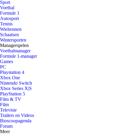
Sport
Voetbal
Formule 1
Autosport
Tennis
Wielrennen
Schaatsen
Wintersporten
Managerspelen
Voetbalmanager
Formule 1-manager
Games
PC
Playstation 4
Xbox One
Nintendo Switch
Xbox Series X|S
PlayStation 5
Film & TV
Film
Televisie
Trailers en Videos
Bioscoopagenda
Forum
Meer