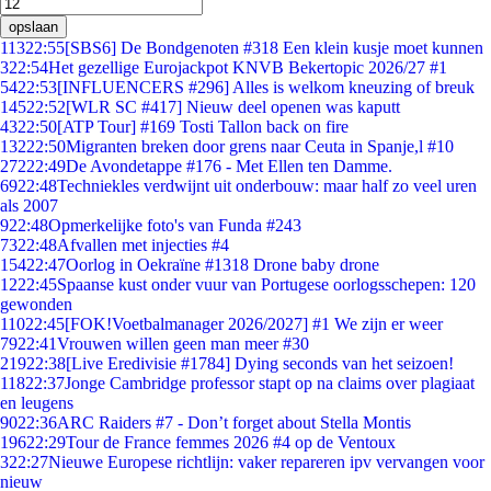
opslaan
113
22:55
[SBS6] De Bondgenoten #318 Een klein kusje moet kunnen
3
22:54
Het gezellige Eurojackpot KNVB Bekertopic 2026/27 #1
54
22:53
[INFLUENCERS #296] Alles is welkom kneuzing of breuk
145
22:52
[WLR SC #417] Nieuw deel openen was kaputt
43
22:50
[ATP Tour] #169 Tosti Tallon back on fire
132
22:50
Migranten breken door grens naar Ceuta in Spanje,l #10
272
22:49
De Avondetappe #176 - Met Ellen ten Damme.
69
22:48
Techniekles verdwijnt uit onderbouw: maar half zo veel uren
als 2007
9
22:48
Opmerkelijke foto's van Funda #243
73
22:48
Afvallen met injecties #4
154
22:47
Oorlog in Oekraïne #1318 Drone baby drone
12
22:45
Spaanse kust onder vuur van Portugese oorlogsschepen: 120
gewonden
110
22:45
[FOK!Voetbalmanager 2026/2027] #1 We zijn er weer
79
22:41
Vrouwen willen geen man meer #30
219
22:38
[Live Eredivisie #1784] Dying seconds van het seizoen!
118
22:37
Jonge Cambridge professor stapt op na claims over plagiaat
en leugens
90
22:36
ARC Raiders #7 - Don’t forget about Stella Montis
196
22:29
Tour de France femmes 2026 #4 op de Ventoux
3
22:27
Nieuwe Europese richtlijn: vaker repareren ipv vervangen voor
nieuw