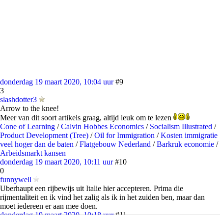
donderdag 19 maart 2020, 10:04 uur
#9
3
slashdotter3
Arrow to the knee!
Meer van dit soort artikels graag, altijd leuk om te lezen
Cone of Learning
/
Calvin Hobbes Economics
/
Socialism Illustrated
/
Product Development (Tree)
/
Oil for Immigration
/
Kosten immigratie
veel hoger dan de baten
/
Flatgebouw Nederland
/
Barkruk economie
/
Arbeidsmarkt kansen
donderdag 19 maart 2020, 10:11 uur
#10
0
funnywell
Uberhaupt een rijbewijs uit Italie hier accepteren. Prima die
rijmentaliteit en ik vind het zalig als ik in het zuiden ben, maar dan
moet iedereen er aan mee doen.
donderdag 19 maart 2020, 10:18 uur
#11