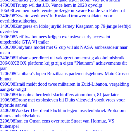
47
06/08
Trump wil dat J.D. Vance hem in 2028 opvolgt
1
06/08
Lemmen boekt eerste profzege in zware Ronde van Polen-rit
24
06/08
'Zwarte weduwes' in Rusland trouwen soldaten voor
overlijdensuitkering
14
06/08
Zangeres en Idols-jurylid Jerney Kaagman op 79-jarige leeftijd
overleden
10
06/08
Netflix-abonnees krijgen exclusieve early access tot
uitgebreide GTA VI trailer
65
06/08
Onlyfans-model met G-cup wil als NASA-ambassadeur naar
maan
24
06/08
Huisarts per direct uit vak gezet om ernstig alcoholmisbruik
3
06/08
XBOX platform krijgt zijn eigen "Platinum" achievements dit
jaar
12
06/08
Capibara's lopen Braziliaans parlementsgebouw Mato Grosso
binnen
69
06/08
Israël meldt dood twee militairen in Zuid-Libanon, vergelding
aangekondigd
15
06/08
Hiroshima herdenkt slachtoffers atoombom, 81 jaar later
19
06/08
Drone met explosieven bij Duits vliegveld voedt vrees voor
hybride aanval
34
06/08
Wakker Dier dient klacht in tegen insectenfabriek Protix om
duurzaamheidsclaims
22
06/08
Iran en Oman eens over route Straat van Hormuz, VS
buitenspel