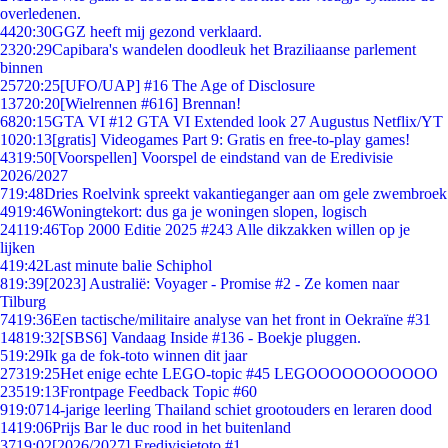
overledenen.
44
20:30
GGZ heeft mij gezond verklaard.
23
20:29
Capibara's wandelen doodleuk het Braziliaanse parlement
binnen
257
20:25
[UFO/UAP] #16 The Age of Disclosure
137
20:20
[Wielrennen #616] Brennan!
68
20:15
GTA VI #12 GTA VI Extended look 27 Augustus Netflix/YT
10
20:13
[gratis] Videogames Part 9: Gratis en free-to-play games!
43
19:50
[Voorspellen] Voorspel de eindstand van de Eredivisie
2026/2027
7
19:48
Dries Roelvink spreekt vakantieganger aan om gele zwembroek
49
19:46
Woningtekort: dus ga je woningen slopen, logisch
241
19:46
Top 2000 Editie 2025 #243 Alle dikzakken willen op je
lijken
4
19:42
Last minute balie Schiphol
8
19:39
[2023] Australië: Voyager - Promise #2 - Ze komen naar
Tilburg
74
19:36
Een tactische/militaire analyse van het front in Oekraïne #31
148
19:32
[SBS6] Vandaag Inside #136 - Boekje pluggen.
5
19:29
Ik ga de fok-toto winnen dit jaar
273
19:25
Het enige echte LEGO-topic #45 LEGOOOOOOOOOOO
235
19:13
Frontpage Feedback Topic #60
9
19:07
14-jarige leerling Thailand schiet grootouders en leraren dood
14
19:06
Prijs Bar le duc rood in het buitenland
37
19:02
[2026/2027] Eredivisietoto #1