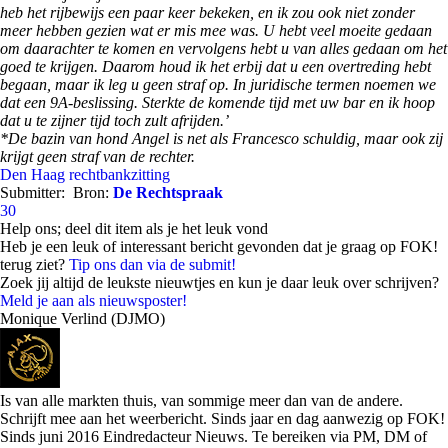
heb het rijbewijs een paar keer bekeken, en ik zou ook niet zonder
meer hebben gezien wat er mis mee was. U hebt veel moeite gedaan
om daarachter te komen en vervolgens hebt u van alles gedaan om het
goed te krijgen. Daarom houd ik het erbij dat u een overtreding hebt
begaan, maar ik leg u geen straf op. In juridische termen noemen we
dat een 9A-beslissing. Sterkte de komende tijd met uw bar en ik hoop
dat u te zijner tijd toch zult afrijden.’
*De bazin van hond Angel is net als Francesco schuldig, maar ook zij
krijgt geen straf van de rechter.
Den Haag
rechtbankzitting
Submitter:
Bron:
De Rechtspraak
30
Help ons; deel dit item als je het leuk vond
Heb je een leuk of interessant bericht gevonden dat je graag op FOK!
terug ziet?
Tip ons dan via de submit!
Zoek jij altijd de leukste nieuwtjes en kun je daar leuk over schrijven?
Meld je aan als nieuwsposter!
Monique Verlind (DJMO)
Is van alle markten thuis, van sommige meer dan van de andere.
Schrijft mee aan het weerbericht. Sinds jaar en dag aanwezig op FOK!
Sinds juni 2016 Eindredacteur Nieuws. Te bereiken via PM, DM of