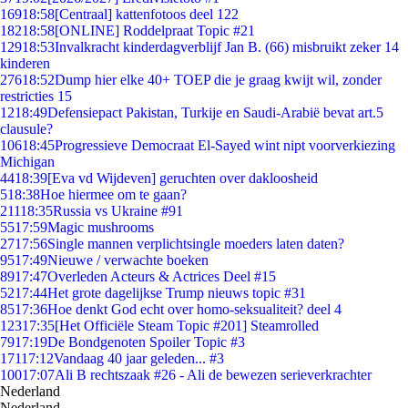
169
18:58
[Centraal] kattenfotoos deel 122
182
18:58
[ONLINE] Roddelpraat Topic #21
129
18:53
Invalkracht kinderdagverblijf Jan B. (66) misbruikt zeker 14
kinderen
276
18:52
Dump hier elke 40+ TOEP die je graag kwijt wil, zonder
restricties 15
12
18:49
Defensiepact Pakistan, Turkije en Saudi-Arabië bevat art.5
clausule?
106
18:45
Progressieve Democraat El-Sayed wint nipt voorverkiezing
Michigan
44
18:39
[Eva vd Wijdeven] geruchten over dakloosheid
5
18:38
Hoe hiermee om te gaan?
211
18:35
Russia vs Ukraine #91
55
17:59
Magic mushrooms
27
17:56
Single mannen verplichtsingle moeders laten daten?
95
17:49
Nieuwe / verwachte boeken
89
17:47
Overleden Acteurs & Actrices Deel #15
52
17:44
Het grote dagelijkse Trump nieuws topic #31
85
17:36
Hoe denkt God echt over homo-seksualiteit? deel 4
123
17:35
[Het Officiële Steam Topic #201] Steamrolled
79
17:19
De Bondgenoten Spoiler Topic #3
171
17:12
Vandaag 40 jaar geleden... #3
100
17:07
Ali B rechtszaak #26 - Ali de bewezen serieverkrachter
Nederland
Nederland