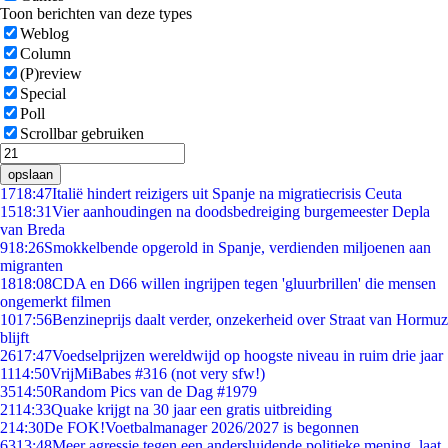
Toon berichten van deze types
Weblog
Column
(P)review
Special
Poll
Scrollbar gebruiken
opslaan
17
18:47
Italië hindert reizigers uit Spanje na migratiecrisis Ceuta
15
18:31
Vier aanhoudingen na doodsbedreiging burgemeester Depla
van Breda
9
18:26
Smokkelbende opgerold in Spanje, verdienden miljoenen aan
migranten
18
18:08
CDA en D66 willen ingrijpen tegen 'gluurbrillen' die mensen
ongemerkt filmen
10
17:56
Benzineprijs daalt verder, onzekerheid over Straat van Hormuz
blijft
26
17:47
Voedselprijzen wereldwijd op hoogste niveau in ruim drie jaar
11
14:50
VrijMiBabes #316 (not very sfw!)
35
14:50
Random Pics van de Dag #1979
21
14:33
Quake krijgt na 30 jaar een gratis uitbreiding
2
14:30
De FOK!Voetbalmanager 2026/2027 is begonnen
63
13:48
Meer agressie tegen een andersluidende politieke mening, laat