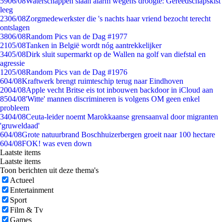
59
06/08
Waterschappen slaan alarm wegens droogte: Gereedschapskist
leeg
23
06/08
Zorgmedewerkster die 's nachts haar vriend bezocht terecht
ontslagen
38
06/08
Random Pics van de Dag #1977
21
05/08
Tanken in België wordt nóg aantrekkelijker
34
05/08
Dirk sluit supermarkt op de Wallen na golf van diefstal en
agressie
12
05/08
Random Pics van de Dag #1976
6
04/08
Kraftwerk brengt ruimteschip terug naar Eindhoven
20
04/08
Apple vecht Britse eis tot inbouwen backdoor in iCloud aan
85
04/08
'Witte' mannen discrimineren is volgens OM geen enkel
probleem
34
04/08
Ceuta-leider noemt Marokkaanse grensaanval door migranten
'gruweldaad'
6
04/08
Grote natuurbrand Boschhuizerbergen groeit naar 100 hectare
6
04/08
FOK! was even down
Laatste items
Laatste items
Toon berichten uit deze thema's
Actueel
Entertainment
Sport
Film & Tv
Games