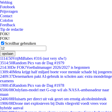
Weblog
Fotoboek
Prijsvragen
Contact
Colofon
Feedback
Tip de redactie
FOK!
FOK!
Scrollbar gebruiken
opslaan
11
14:50
VrijMiBabes #316 (not very sfw!)
35
14:50
Random Pics van de Dag #1979
2
14:30
De FOK!Voetbalmanager 2026/2027 is begonnen
13
09:40
Meta krijgt half miljard boete voor mentale schade bij jongeren
24
09:37
Denemarken pakt AI-gebruik in scholen aan: extra mondelinge
examens
19
00:45
Random Pics van de Dag #1978
65
06/08
Onlyfans-model met G-cup wil als NASA-ambassadeur naar
maan
24
06/08
Huisarts per direct uit vak gezet om ernstig alcoholmisbruik
19
06/08
Drone met explosieven bij Duits vliegveld voedt vrees voor
hybride aanval