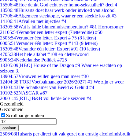
155
06:48
Hoe denkt God echt over homo-seksualiteit? deel 4
185
06:48
Huisarts doet haar werk onder invloed van alcohol
177
06:46
Algemeen steektopic, waar er een steekje los zit #3
141
06:41
Afvallen met injecties #4
183
05:58
Wat is jullie binnenhuistemperatuur? #81 Horrorzomer
211
05:54
Verander een letter expert (7lettereditie) #50
25
05:54
Verander één letter. Expert # 75 (8 letters)
60
05:51
Verander één letter: Expert #143 (9 letters)
153
05:48
Verander één letter: Expert #91 (10 letters)
47
05:38
Het hele alfabet #108 en 4letterwoord
99
05:24
Nederlandse Politiek #725
183
05:09
[HBO] House of the Dragon #9 Waar we wachten op
seizoen 3.
139
04:57
Vrouwen willen geen man meer #30
124
04:38
[FOK!Voetbalmanager 2026/2027] #1 We zijn er weer
103
03:43
De Schatkamer van Beeld & Geluid #4
101
02:52
NASCAR #67
206
01:45
[RTL] B&B vol liefde 6de seizoen #4
Gezondheid
Gezondheid
Scrollbar gebruiken
opslaan
25
06/08
Huisarts per direct uit vak gezet om ernstig alcoholmisbruik