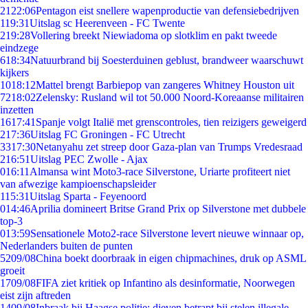
21
22:06
Pentagon eist snellere wapenproductie van defensiebedrijven
1
19:31
Uitslag sc Heerenveen - FC Twente
2
19:28
Vollering breekt Niewiadoma op slotklim en pakt tweede
eindzege
6
18:34
Natuurbrand bij Soesterduinen geblust, brandweer waarschuwt
kijkers
10
18:12
Mattel brengt Barbiepop van zangeres Whitney Houston uit
72
18:02
Zelensky: Rusland wil tot 50.000 Noord-Koreaanse militairen
inzetten
16
17:41
Spanje volgt Italië met grenscontroles, tien reizigers geweigerd
2
17:36
Uitslag FC Groningen - FC Utrecht
33
17:30
Netanyahu zet streep door Gaza-plan van Trumps Vredesraad
2
16:51
Uitslag PEC Zwolle - Ajax
0
16:11
Almansa wint Moto3-race Silverstone, Uriarte profiteert niet
van afwezige kampioenschapsleider
1
15:31
Uitslag Sparta - Feyenoord
0
14:46
Aprilia domineert Britse Grand Prix op Silverstone met dubbele
top-3
0
13:59
Sensationele Moto2-race Silverstone levert nieuwe winnaar op,
Nederlanders buiten de punten
52
09/08
China boekt doorbraak in eigen chipmachines, druk op ASML
groeit
17
09/08
FIFA ziet kritiek op Infantino als desinformatie, Noorwegen
eist zijn aftreden
14
09/08
Inbraak bij Haagse politie: dieven betrapt bij stelen illegale