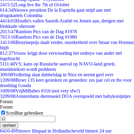
24
15:52
Long live the 7th of October
6
14:34
Nieuwe president De la Espriella gaat strijd aan met
drugskartels Colombia
44
14:03
Houthi's vallen Saoedi-Arabië en Jemen aan, dreigen met
blokkade olieroute
20
13:47
Random Pics van de Dag #1978
76
13:16
Random Pics van de Dag #1980
14
13:06
Benzineprijs daalt verder, onzekerheid over Straat van Hormuz
blijft
8
12:37
Vrouw krijgt door verwisseling het embryo van ander stel
ingebracht
51
11:40
VS: kans op Russische aanval op NAVO-land groeit,
munitietekort wordt probleem
3
09/08
Vollering slaat dubbelslag in Nice en neemt geel over
12
09/08
Broer 135 keer gestoken en gesneden: zes jaar cel en tbs voor
doodslag Gouda
16
09/08
VrijMiBabes #316 (not very sfw!)
32
09/08
Amsterdams dierenasiel DOA overspoeld met babykonijntjes
Forum
Forum
Scrollbar gebruiken
opslaan
64
10:49
Nieuwe flitspaal in Hollandscheveld binnen 24 uur