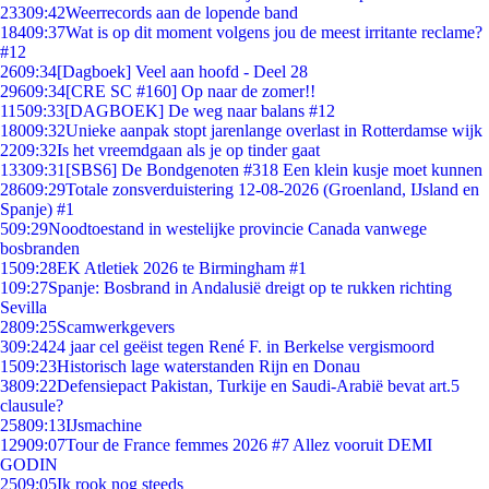
233
09:42
Weerrecords aan de lopende band
184
09:37
Wat is op dit moment volgens jou de meest irritante reclame?
#12
26
09:34
[Dagboek] Veel aan hoofd - Deel 28
296
09:34
[CRE SC #160] Op naar de zomer!!
115
09:33
[DAGBOEK] De weg naar balans #12
180
09:32
Unieke aanpak stopt jarenlange overlast in Rotterdamse wijk
22
09:32
Is het vreemdgaan als je op tinder gaat
133
09:31
[SBS6] De Bondgenoten #318 Een klein kusje moet kunnen
286
09:29
Totale zonsverduistering 12-08-2026 (Groenland, IJsland en
Spanje) #1
5
09:29
Noodtoestand in westelijke provincie Canada vanwege
bosbranden
15
09:28
EK Atletiek 2026 te Birmingham #1
1
09:27
Spanje: Bosbrand in Andalusië dreigt op te rukken richting
Sevilla
28
09:25
Scamwerkgevers
3
09:24
24 jaar cel geëist tegen René F. in Berkelse vergismoord
15
09:23
Historisch lage waterstanden Rijn en Donau
38
09:22
Defensiepact Pakistan, Turkije en Saudi-Arabië bevat art.5
clausule?
258
09:13
IJsmachine
129
09:07
Tour de France femmes 2026 #7 Allez vooruit DEMI
GODIN
25
09:05
Ik rook nog steeds