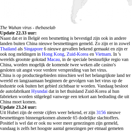
The Wuhan virus - thebaselab
Update 22.33 uur:
Naast dat er in België een besmetting is bevestigd zijn ook in andere
landen buiten China nieuwe besmettingen gemeld. Zo zijn er in zowel
Thailand
als
Singapore
6 nieuwe gevallen bekend gemaakt en zijn er
ook nog meldingen in
Hong Kong
,
Zuid-Korea
en
Vietnam
. In 's
werelds grootste gokstad
Macau
, in de speciale bestuurlijke regio van
China, worden mogelijk de komende twee weken alle casino's
gesloten uit angst voor verdere verspreiding van het virus.
China is op productiegebieden misschien wel het belangrijkste land ter
wereld en langzaamaan beginnen de gevolgen van het virus op de
industrie ook buiten het gebied zichtbaar te worden. Vandaag besloot
de autofabrikant
Hyundai
dat in het thuisland Zuid-Korea al hun
fabrieken worden stilgelegd vanwege een tekort aan bedrading die uit
China moet komen.
Update 23.24 uur:
Uit Hubei zijn de eerste cijfers weer bekend, er zijn
3156
nieuwe
besmettingen binnengekomen alsmede 65 dodelijke slachtoffers.
Positief is wel dat er ook nu weer meer genezingen zijn gemeld,
vandaag is zelfs het hoogste aantal genezingen per etmaal gemeten