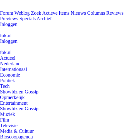
Forum
Weblog
Zoek
Actieve Items
Nieuws
Columns
Reviews
Previews
Specials
Archief
Inloggen
fok.nl
Inloggen
fok.nl
Actueel
Nederland
Internationaal
Economie
Politiek
Tech
Showbiz en Gossip
Opmerkelijk
Entertainment
Showbiz en Gossip
Muziek
Film
Televisie
Media & Cultuur
Bioscoopagenda