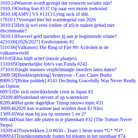
10
10:24
Waarom wordt gezegd dat vrouwen socialer zijn?
19
10:19
Oorlog Iran #137 Op naar een mooie toekomst
38
10:18
[AMV] VS #1313 Lying sack of shit.
170
10:17
Voorspel hier het warmtegetal van 2026
30
10:15
Heb jij wel eens (online of irl) te maken gehad met
discriminatie?
58
10:13
Hoeveel geld spendeer jij aan je beginnende relatie?
42
10:06
[2026/2027] Eredivisietoto #1
51
10:06
[Vulkanen] The Ring of Fire #9: Activiteit in de
vulkaanwereld
0
10:05
Etna blijft actief (mooie plaatjes)
13
10:05
Opmerkelijke foto's van Funda #243
37
10:03
Single mannen verplichtsingle moeders laten daten?
20
09:58
[Boekbespreking] Yesteryear - Caro Claire Burke
89
09:57
[Britse politiek] #141 Declining Gracefully Was Never Really
an Option
6
09:53
De zich ontwikkelende crisis in Japan #2
292
09:48
Nederland stevent af op watertekort
82
09:46
Het grote dagelijkse Trump nieuws topic #31
30
09:46
2026 kan warmste jaar worden door El Nino
15
09:45
Wat staat bij jou op nummer 1 en 2?
9
09:44
Draai hier alle platen in je platenkast #32 (The Torture Never
Stops)
192
09:43
Touwtrekken 2.0 #636 - Team 1 beste team *G* *O*
68
09:43
Tenenkrommende fouten bij teksten in het openbaar #74