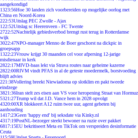
aangekondigd
13
23:56
Hoe 30 landen zich voorbereiden op mogelijke oorlog met
China en Noord-Korea
2
22:53
Uitslag PEC Zwolle - Ajax
1
22:52
Uitslag sc Heerenveen - FC Twente
27
22:52
Nachtelijk gebiedsverbod brengt rust terug in Rotterdamse
wijk
30
22:47
NPO-manager Menno de Boer geschorst na dickpic in
groepsapp
13
22:23
Vrouw krijgt 30 maanden cel voor afpersing 12-jarige
misdienaar in kerk
28
22:17
MIVD-baas lekt via Strava routes naar geheime kazerne
28
22:00
RIVM vindt PFAS in al de geteste moedermelk, borstvoeding
blijft advies
2
21:38
Vollering breekt Niewiadoma op slotklim en pakt tweede
eindzege
38
21:36
Iran stelt zes eisen aan VS voor heropening Straat van Hormuz
53
21:27
Trump wil dat J.D. Vance hem in 2028 opvolgt
43
20:00
XR blokkeert A12 ruim twee uur, agent gebeten bij
aanhouding
14
17:23
Geen 'happy end' bij seksdate via Kinky.nl
43
17:19
PostNL-bezorger steekt bewoner na ruzie over pakket
68
17:15
EU bekritiseert Meta en TikTok om verspreiden desinformatie
Ceuta
1
15:59
Uitslag Sparta - Feyenoord