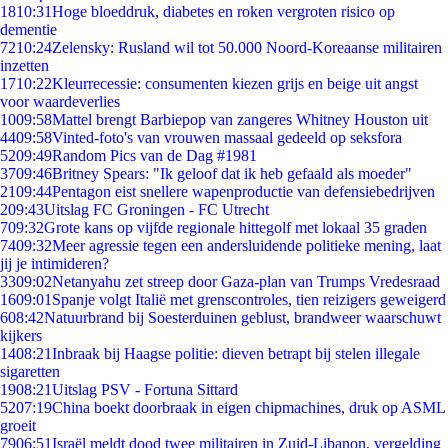
18
10:31
Hoge bloeddruk, diabetes en roken vergroten risico op
dementie
72
10:24
Zelensky: Rusland wil tot 50.000 Noord-Koreaanse militairen
inzetten
17
10:22
Kleurrecessie: consumenten kiezen grijs en beige uit angst
voor waardeverlies
10
09:58
Mattel brengt Barbiepop van zangeres Whitney Houston uit
44
09:58
Vinted-foto's van vrouwen massaal gedeeld op seksfora
52
09:49
Random Pics van de Dag #1981
37
09:46
Britney Spears: "Ik geloof dat ik heb gefaald als moeder"
21
09:44
Pentagon eist snellere wapenproductie van defensiebedrijven
2
09:43
Uitslag FC Groningen - FC Utrecht
7
09:32
Grote kans op vijfde regionale hittegolf met lokaal 35 graden
74
09:32
Meer agressie tegen een andersluidende politieke mening, laat
jij je intimideren?
33
09:02
Netanyahu zet streep door Gaza-plan van Trumps Vredesraad
16
09:01
Spanje volgt Italië met grenscontroles, tien reizigers geweigerd
6
08:42
Natuurbrand bij Soesterduinen geblust, brandweer waarschuwt
kijkers
14
08:21
Inbraak bij Haagse politie: dieven betrapt bij stelen illegale
sigaretten
19
08:21
Uitslag PSV - Fortuna Sittard
52
07:19
China boekt doorbraak in eigen chipmachines, druk op ASML
groeit
79
06:51
Israël meldt dood twee militairen in Zuid-Libanon, vergelding