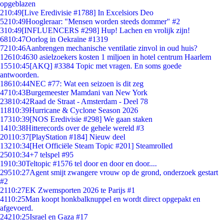
opgeblazen
2
10:49
[Live Eredivisie #1788] In Excelsiors Deo
52
10:49
Hoogleraar: "Mensen worden steeds dommer" #2
3
10:49
[INFLUENCERS #298] Hup! Lachen en vrolijk zijn!
68
10:47
Oorlog in Oekraïne #1319
72
10:46
Aanbrengen mechanische ventilatie zinvol in oud huis?
126
10:46
30 asielzoekers kosten 1 miljoen in hotel centrum Haarlem
155
10:45
[AKQ] #3384 Topic met vragen. En soms goede
antwoorden.
186
10:44
NEC #77: Wat een seizoen is dit zeg
47
10:43
Burgemeester Mamdani van New York
238
10:42
Raad de Straat - Amsterdam - Deel 78
118
10:39
Hurricane & Cyclone Season 2026
173
10:39
[NOS Eredivisie #298] We gaan staken
14
10:38
Hitterecords over de gehele wereld #3
201
10:37
[PlayStation #184] Nieuw deel
132
10:34
[Het Officiële Steam Topic #201] Steamrolled
250
10:34
+7 telspel #95
19
10:30
Teltopic #1576 tel door en door en door....
295
10:27
Agent smijt zwangere vrouw op de grond, onderzoek gestart
#2
21
10:27
EK Zwemsporten 2026 te Parijs #1
41
10:25
Man koopt honkbalknuppel en wordt direct opgepakt en
afgevoerd.
242
10:25
Israel en Gaza #17