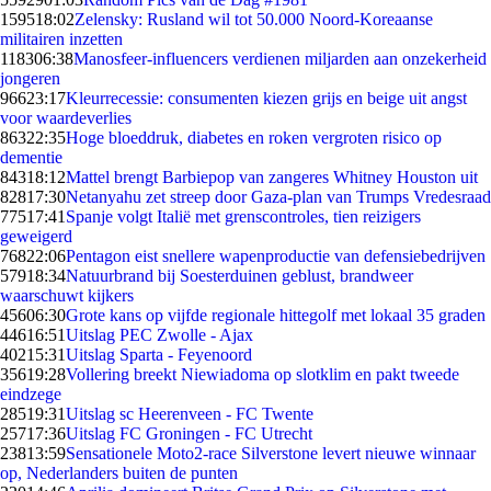
1595
18:02
Zelensky: Rusland wil tot 50.000 Noord-Koreaanse
militairen inzetten
1183
06:38
Manosfeer-influencers verdienen miljarden aan onzekerheid
jongeren
966
23:17
Kleurrecessie: consumenten kiezen grijs en beige uit angst
voor waardeverlies
863
22:35
Hoge bloeddruk, diabetes en roken vergroten risico op
dementie
843
18:12
Mattel brengt Barbiepop van zangeres Whitney Houston uit
828
17:30
Netanyahu zet streep door Gaza-plan van Trumps Vredesraad
775
17:41
Spanje volgt Italië met grenscontroles, tien reizigers
geweigerd
768
22:06
Pentagon eist snellere wapenproductie van defensiebedrijven
579
18:34
Natuurbrand bij Soesterduinen geblust, brandweer
waarschuwt kijkers
456
06:30
Grote kans op vijfde regionale hittegolf met lokaal 35 graden
446
16:51
Uitslag PEC Zwolle - Ajax
402
15:31
Uitslag Sparta - Feyenoord
356
19:28
Vollering breekt Niewiadoma op slotklim en pakt tweede
eindzege
285
19:31
Uitslag sc Heerenveen - FC Twente
257
17:36
Uitslag FC Groningen - FC Utrecht
238
13:59
Sensationele Moto2-race Silverstone levert nieuwe winnaar
op, Nederlanders buiten de punten