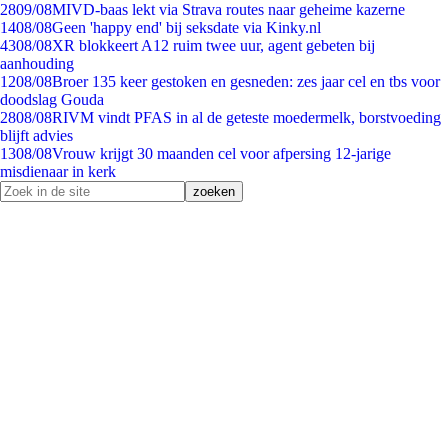
28
09/08
MIVD-baas lekt via Strava routes naar geheime kazerne
14
08/08
Geen 'happy end' bij seksdate via Kinky.nl
43
08/08
XR blokkeert A12 ruim twee uur, agent gebeten bij
aanhouding
12
08/08
Broer 135 keer gestoken en gesneden: zes jaar cel en tbs voor
doodslag Gouda
28
08/08
RIVM vindt PFAS in al de geteste moedermelk, borstvoeding
blijft advies
13
08/08
Vrouw krijgt 30 maanden cel voor afpersing 12-jarige
misdienaar in kerk