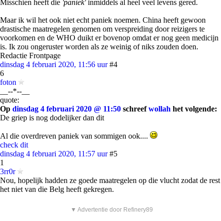
Misschien heeft die
'paniek'
inmiddels al heel veel levens gered.
Maar ik wil het ook niet echt paniek noemen. China heeft gewoon
drastische maatregelen genomen om verspreiding door reizigers te
voorkomen en de WHO duikt er bovenop omdat er nog geen medicijn
is. Ik zou ongeruster worden als ze weinig of niks zouden doen.
Redactie Frontpage
dinsdag 4 februari 2020, 11:56 uur
#4
6
foton
__--*--__
quote:
Op
dinsdag 4 februari 2020 @ 11:50
schreef
wollah
het volgende:
De griep is nog dodelijker dan dit
Al die overdreven paniek van sommigen ook....
check dit
dinsdag 4 februari 2020, 11:57 uur
#5
1
3rr0r
Nou, hopelijk hadden ze goede maatregelen op die vlucht zodat de rest
het niet van die Belg heeft gekregen.
▼ Advertentie door Refinery89