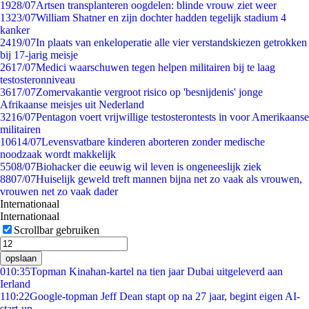
19
28/07
Artsen transplanteren oogdelen: blinde vrouw ziet weer
13
23/07
William Shatner en zijn dochter hadden tegelijk stadium 4
kanker
24
19/07
In plaats van enkeloperatie alle vier verstandskiezen getrokken
bij 17-jarig meisje
26
17/07
Medici waarschuwen tegen helpen militairen bij te laag
testosteronniveau
36
17/07
Zomervakantie vergroot risico op 'besnijdenis' jonge
Afrikaanse meisjes uit Nederland
32
16/07
Pentagon voert vrijwillige testosterontests in voor Amerikaanse
militairen
106
14/07
Levensvatbare kinderen aborteren zonder medische
noodzaak wordt makkelijk
55
08/07
Biohacker die eeuwig wil leven is ongeneeslijk ziek
88
07/07
Huiselijk geweld treft mannen bijna net zo vaak als vrouwen,
vrouwen net zo vaak dader
Internationaal
Internationaal
Scrollbar gebruiken
opslaan
0
10:35
Topman Kinahan-kartel na tien jaar Dubai uitgeleverd aan
Ierland
1
10:22
Google-topman Jeff Dean stapt op na 27 jaar, begint eigen AI-
start-up