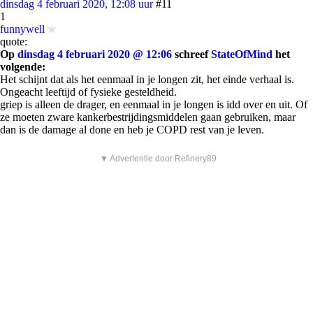
dinsdag 4 februari 2020, 12:08 uur
#11
1
funnywell
quote:
Op
dinsdag 4 februari 2020 @ 12:06
schreef
StateOfMind
het
volgende:
Het schijnt dat als het eenmaal in je longen zit, het einde verhaal is.
Ongeacht leeftijd of fysieke gesteldheid.
griep is alleen de drager, en eenmaal in je longen is idd over en uit. Of
ze moeten zware kankerbestrijdingsmiddelen gaan gebruiken, maar
dan is de damage al done en heb je COPD rest van je leven.
▼ Advertentie door Refinery89