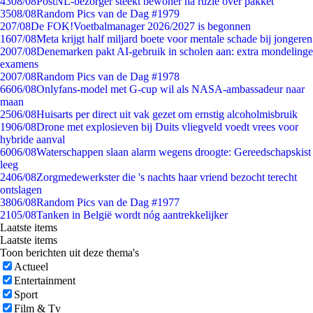
43
08/08
PostNL-bezorger steekt bewoner na ruzie over pakket
35
08/08
Random Pics van de Dag #1979
2
07/08
De FOK!Voetbalmanager 2026/2027 is begonnen
16
07/08
Meta krijgt half miljard boete voor mentale schade bij jongeren
20
07/08
Denemarken pakt AI-gebruik in scholen aan: extra mondelinge
examens
20
07/08
Random Pics van de Dag #1978
66
06/08
Onlyfans-model met G-cup wil als NASA-ambassadeur naar
maan
25
06/08
Huisarts per direct uit vak gezet om ernstig alcoholmisbruik
19
06/08
Drone met explosieven bij Duits vliegveld voedt vrees voor
hybride aanval
60
06/08
Waterschappen slaan alarm wegens droogte: Gereedschapskist
leeg
24
06/08
Zorgmedewerkster die 's nachts haar vriend bezocht terecht
ontslagen
38
06/08
Random Pics van de Dag #1977
21
05/08
Tanken in België wordt nóg aantrekkelijker
Laatste items
Laatste items
Toon berichten uit deze thema's
Actueel
Entertainment
Sport
Film & Tv