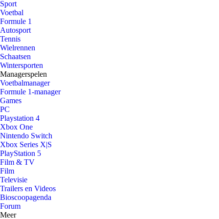
Sport
Voetbal
Formule 1
Autosport
Tennis
Wielrennen
Schaatsen
Wintersporten
Managerspelen
Voetbalmanager
Formule 1-manager
Games
PC
Playstation 4
Xbox One
Nintendo Switch
Xbox Series X|S
PlayStation 5
Film & TV
Film
Televisie
Trailers en Videos
Bioscoopagenda
Forum
Meer