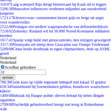
3
10:07
Laag waterpeil Rijn dreigt binnenvaart bij Kaub stil te leggen
52
06:38
Manosfeer-influencers verdienen miljarden aan onzekerheid
jongeren
17
23:17
Kleurrecessie: consumenten kiezen grijs en beige uit angst
voor waardeverlies
21
22:06
Pentagon eist snellere wapenproductie van defensiebedrijven
72
18:02
Zelensky: Rusland wil tot 50.000 Noord-Koreaanse militairen
inzetten
16
17:41
Spanje volgt Italië met grenscontroles, tien reizigers geweigerd
33
17:30
Netanyahu zet streep door Gaza-plan van Trumps Vredesraad
52
09/08
China boekt doorbraak in eigen chipmachines, druk op ASML
groeit
Nederland
Nederland
Scrollbar gebruiken
opslaan
7
06:30
Grote kans op vijfde regionale hittegolf met lokaal 35 graden
6
18:34
Natuurbrand bij Soesterduinen geblust, brandweer waarschuwt
kijkers
14
09/08
Inbraak bij Haagse politie: dieven betrapt bij stelen illegale
sigaretten
27
09/08
Nachtelijk gebiedsverbod brengt rust terug in Rotterdamse
wijk