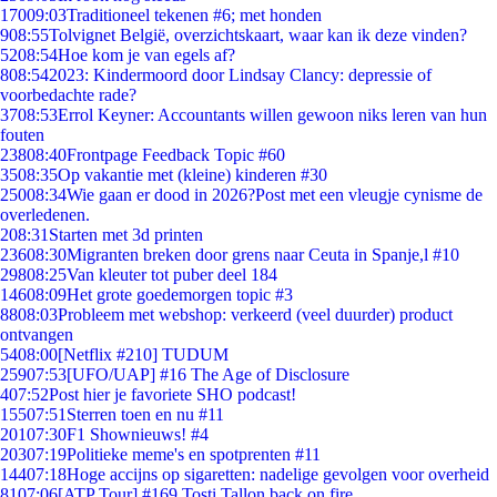
170
09:03
Traditioneel tekenen #6; met honden
9
08:55
Tolvignet België, overzichtskaart, waar kan ik deze vinden?
52
08:54
Hoe kom je van egels af?
8
08:54
2023: Kindermoord door Lindsay Clancy: depressie of
voorbedachte rade?
37
08:53
Errol Keyner: Accountants willen gewoon niks leren van hun
fouten
238
08:40
Frontpage Feedback Topic #60
35
08:35
Op vakantie met (kleine) kinderen #30
250
08:34
Wie gaan er dood in 2026?Post met een vleugje cynisme de
overledenen.
2
08:31
Starten met 3d printen
236
08:30
Migranten breken door grens naar Ceuta in Spanje,l #10
298
08:25
Van kleuter tot puber deel 184
146
08:09
Het grote goedemorgen topic #3
88
08:03
Probleem met webshop: verkeerd (veel duurder) product
ontvangen
54
08:00
[Netflix #210] TUDUM
259
07:53
[UFO/UAP] #16 The Age of Disclosure
4
07:52
Post hier je favoriete SHO podcast!
155
07:51
Sterren toen en nu #11
201
07:30
F1 Shownieuws! #4
203
07:19
Politieke meme's en spotprenten #11
144
07:18
Hoge accijns op sigaretten: nadelige gevolgen voor overheid
81
07:06
[ATP Tour] #169 Tosti Tallon back on fire