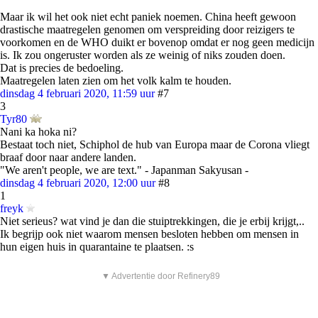
Maar ik wil het ook niet echt paniek noemen. China heeft gewoon
drastische maatregelen genomen om verspreiding door reizigers te
voorkomen en de WHO duikt er bovenop omdat er nog geen medicijn
is. Ik zou ongeruster worden als ze weinig of niks zouden doen.
Dat is precies de bedoeling.
Maatregelen laten zien om het volk kalm te houden.
dinsdag 4 februari 2020, 11:59 uur
#7
3
Tyr80
Nani ka hoka ni?
Bestaat toch niet, Schiphol de hub van Europa maar de Corona vliegt
braaf door naar andere landen.
"We aren't people, we are text." - Japanman Sakyusan -
dinsdag 4 februari 2020, 12:00 uur
#8
1
freyk
Niet serieus? wat vind je dan die stuiptrekkingen, die je erbij krijgt,..
Ik begrijp ook niet waarom mensen besloten hebben om mensen in
hun eigen huis in quarantaine te plaatsen. :s
▼ Advertentie door Refinery89