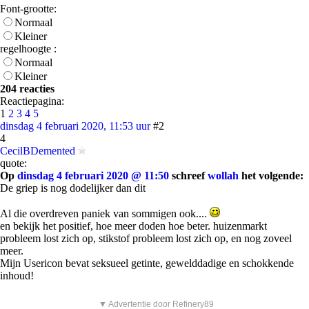
Font-grootte:
Normaal
Kleiner
regelhoogte :
Normaal
Kleiner
204 reacties
Reactiepagina:
1
2
3
4
5
dinsdag 4 februari 2020, 11:53 uur
#2
4
CecilBDemented
quote:
Op
dinsdag 4 februari 2020 @ 11:50
schreef
wollah
het volgende:
De griep is nog dodelijker dan dit
Al die overdreven paniek van sommigen ook....
en bekijk het positief, hoe meer doden hoe beter. huizenmarkt
probleem lost zich op, stikstof probleem lost zich op, en nog zoveel
meer.
Mijn Usericon bevat seksueel getinte, gewelddadige en schokkende
inhoud!
▼ Advertentie door Refinery89