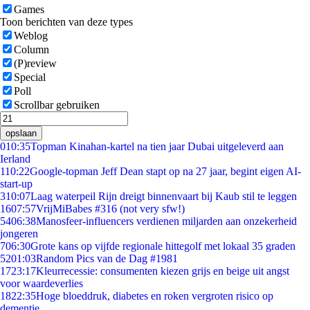
Games
Toon berichten van deze types
Weblog
Column
(P)review
Special
Poll
Scrollbar gebruiken
opslaan
0
10:35
Topman Kinahan-kartel na tien jaar Dubai uitgeleverd aan
Ierland
1
10:22
Google-topman Jeff Dean stapt op na 27 jaar, begint eigen AI-
start-up
3
10:07
Laag waterpeil Rijn dreigt binnenvaart bij Kaub stil te leggen
16
07:57
VrijMiBabes #316 (not very sfw!)
54
06:38
Manosfeer-influencers verdienen miljarden aan onzekerheid
jongeren
7
06:30
Grote kans op vijfde regionale hittegolf met lokaal 35 graden
52
01:03
Random Pics van de Dag #1981
17
23:17
Kleurrecessie: consumenten kiezen grijs en beige uit angst
voor waardeverlies
18
22:35
Hoge bloeddruk, diabetes en roken vergroten risico op
dementie