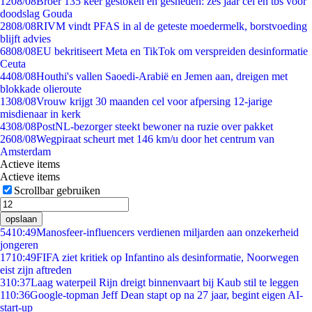
12
08/08
Broer 135 keer gestoken en gesneden: zes jaar cel en tbs voor
doodslag Gouda
28
08/08
RIVM vindt PFAS in al de geteste moedermelk, borstvoeding
blijft advies
68
08/08
EU bekritiseert Meta en TikTok om verspreiden desinformatie
Ceuta
44
08/08
Houthi's vallen Saoedi-Arabië en Jemen aan, dreigen met
blokkade olieroute
13
08/08
Vrouw krijgt 30 maanden cel voor afpersing 12-jarige
misdienaar in kerk
43
08/08
PostNL-bezorger steekt bewoner na ruzie over pakket
26
08/08
Wegpiraat scheurt met 146 km/u door het centrum van
Amsterdam
Actieve items
Actieve items
Scrollbar gebruiken
opslaan
54
10:49
Manosfeer-influencers verdienen miljarden aan onzekerheid
jongeren
17
10:49
FIFA ziet kritiek op Infantino als desinformatie, Noorwegen
eist zijn aftreden
3
10:37
Laag waterpeil Rijn dreigt binnenvaart bij Kaub stil te leggen
1
10:36
Google-topman Jeff Dean stapt op na 27 jaar, begint eigen AI-
start-up