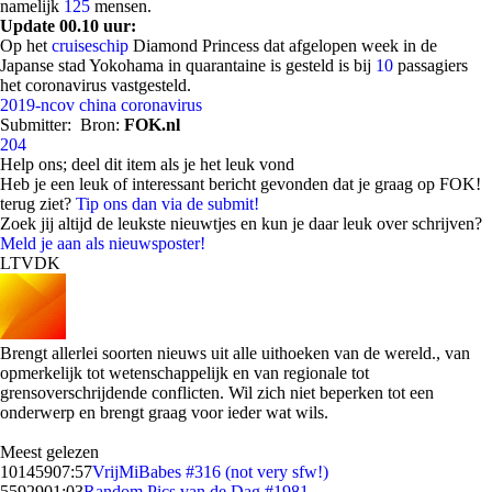
namelijk
125
mensen.
Update 00.10 uur:
Op het
cruiseschip
Diamond Princess dat afgelopen week in de
Japanse stad Yokohama in quarantaine is gesteld is bij
10
passagiers
het coronavirus vastgesteld.
2019-ncov
china
coronavirus
Submitter:
Bron:
FOK.nl
204
Help ons; deel dit item als je het leuk vond
Heb je een leuk of interessant bericht gevonden dat je graag op FOK!
terug ziet?
Tip ons dan via de submit!
Zoek jij altijd de leukste nieuwtjes en kun je daar leuk over schrijven?
Meld je aan als nieuwsposter!
LTVDK
Brengt allerlei soorten nieuws uit alle uithoeken van de wereld., van
opmerkelijk tot wetenschappelijk en van regionale tot
grensoverschrijdende conflicten. Wil zich niet beperken tot een
onderwerp en brengt graag voor ieder wat wils.
Meest gelezen
101459
07:57
VrijMiBabes #316 (not very sfw!)
55929
01:03
Random Pics van de Dag #1981