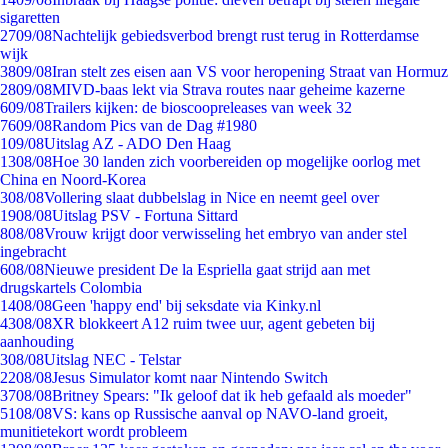
sigaretten
27
09/08
Nachtelijk gebiedsverbod brengt rust terug in Rotterdamse
wijk
38
09/08
Iran stelt zes eisen aan VS voor heropening Straat van Hormuz
28
09/08
MIVD-baas lekt via Strava routes naar geheime kazerne
6
09/08
Trailers kijken: de bioscoopreleases van week 32
76
09/08
Random Pics van de Dag #1980
1
09/08
Uitslag AZ - ADO Den Haag
13
08/08
Hoe 30 landen zich voorbereiden op mogelijke oorlog met
China en Noord-Korea
3
08/08
Vollering slaat dubbelslag in Nice en neemt geel over
19
08/08
Uitslag PSV - Fortuna Sittard
8
08/08
Vrouw krijgt door verwisseling het embryo van ander stel
ingebracht
6
08/08
Nieuwe president De la Espriella gaat strijd aan met
drugskartels Colombia
14
08/08
Geen 'happy end' bij seksdate via Kinky.nl
43
08/08
XR blokkeert A12 ruim twee uur, agent gebeten bij
aanhouding
3
08/08
Uitslag NEC - Telstar
22
08/08
Jesus Simulator komt naar Nintendo Switch
37
08/08
Britney Spears: "Ik geloof dat ik heb gefaald als moeder"
51
08/08
VS: kans op Russische aanval op NAVO-land groeit,
munitietekort wordt probleem