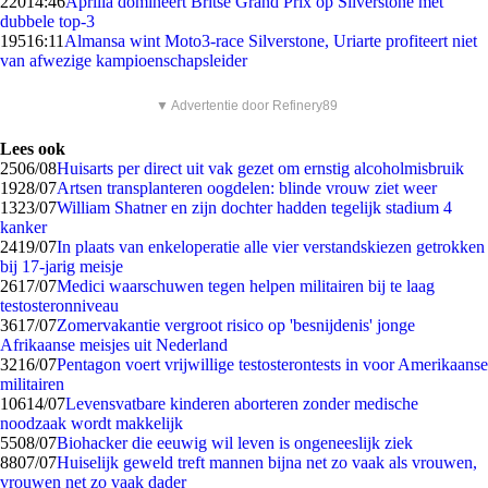
220
14:46
Aprilia domineert Britse Grand Prix op Silverstone met
dubbele top-3
195
16:11
Almansa wint Moto3-race Silverstone, Uriarte profiteert niet
van afwezige kampioenschapsleider
▼ Advertentie door Refinery89
Lees ook
25
06/08
Huisarts per direct uit vak gezet om ernstig alcoholmisbruik
19
28/07
Artsen transplanteren oogdelen: blinde vrouw ziet weer
13
23/07
William Shatner en zijn dochter hadden tegelijk stadium 4
kanker
24
19/07
In plaats van enkeloperatie alle vier verstandskiezen getrokken
bij 17-jarig meisje
26
17/07
Medici waarschuwen tegen helpen militairen bij te laag
testosteronniveau
36
17/07
Zomervakantie vergroot risico op 'besnijdenis' jonge
Afrikaanse meisjes uit Nederland
32
16/07
Pentagon voert vrijwillige testosterontests in voor Amerikaanse
militairen
106
14/07
Levensvatbare kinderen aborteren zonder medische
noodzaak wordt makkelijk
55
08/07
Biohacker die eeuwig wil leven is ongeneeslijk ziek
88
07/07
Huiselijk geweld treft mannen bijna net zo vaak als vrouwen,
vrouwen net zo vaak dader