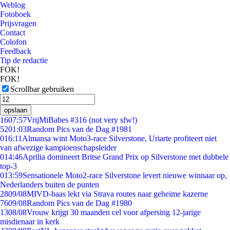
Weblog
Fotoboek
Prijsvragen
Contact
Colofon
Feedback
Tip de redactie
FOK!
FOK!
Scrollbar gebruiken
opslaan
16
07:57
VrijMiBabes #316 (not very sfw!)
52
01:03
Random Pics van de Dag #1981
0
16:11
Almansa wint Moto3-race Silverstone, Uriarte profiteert niet
van afwezige kampioenschapsleider
0
14:46
Aprilia domineert Britse Grand Prix op Silverstone met dubbele
top-3
0
13:59
Sensationele Moto2-race Silverstone levert nieuwe winnaar op,
Nederlanders buiten de punten
28
09/08
MIVD-baas lekt via Strava routes naar geheime kazerne
76
09/08
Random Pics van de Dag #1980
13
08/08
Vrouw krijgt 30 maanden cel voor afpersing 12-jarige
misdienaar in kerk