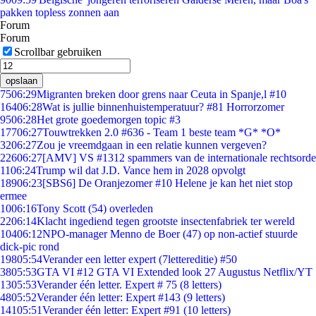
pakken topless zonnen aan
Forum
Forum
Scrollbar gebruiken
opslaan
75
06:29
Migranten breken door grens naar Ceuta in Spanje,l #10
164
06:28
Wat is jullie binnenhuistemperatuur? #81 Horrorzomer
95
06:28
Het grote goedemorgen topic #3
177
06:27
Touwtrekken 2.0 #636 - Team 1 beste team *G* *O*
32
06:27
Zou je vreemdgaan in een relatie kunnen vergeven?
226
06:27
[AMV] VS #1312 spammers van de internationale rechtsorde
11
06:24
Trump wil dat J.D. Vance hem in 2028 opvolgt
189
06:23
[SBS6] De Oranjezomer #10 Helene je kan het niet stop
ermee
10
06:16
Tony Scott (54) overleden
22
06:14
Klacht ingediend tegen grootste insectenfabriek ter wereld
104
06:12
NPO-manager Menno de Boer (47) op non-actief stuurde
dick-pic rond
198
05:54
Verander een letter expert (7lettereditie) #50
38
05:53
GTA VI #12 GTA VI Extended look 27 Augustus Netflix/YT
13
05:53
Verander één letter. Expert # 75 (8 letters)
48
05:52
Verander één letter: Expert #143 (9 letters)
141
05:51
Verander één letter: Expert #91 (10 letters)