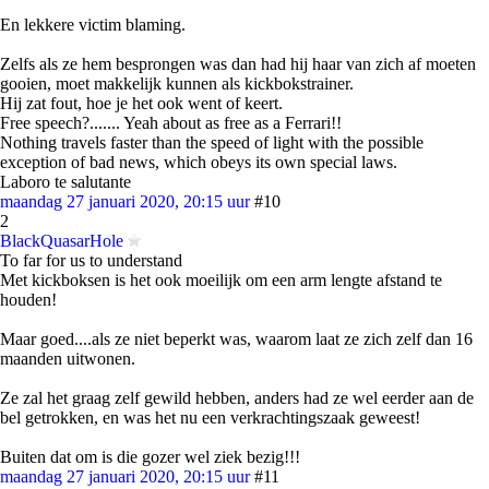
En lekkere victim blaming.
Zelfs als ze hem besprongen was dan had hij haar van zich af moeten
gooien, moet makkelijk kunnen als kickbokstrainer.
Hij zat fout, hoe je het ook went of keert.
Free speech?....... Yeah about as free as a Ferrari!!
Nothing travels faster than the speed of light with the possible
exception of bad news, which obeys its own special laws.
Laboro te salutante
maandag 27 januari 2020, 20:15 uur
#10
2
BlackQuasarHole
To far for us to understand
Met kickboksen is het ook moeilijk om een arm lengte afstand te
houden!
Maar goed....als ze niet beperkt was, waarom laat ze zich zelf dan 16
maanden uitwonen.
Ze zal het graag zelf gewild hebben, anders had ze wel eerder aan de
bel getrokken, en was het nu een verkrachtingszaak geweest!
Buiten dat om is die gozer wel ziek bezig!!!
maandag 27 januari 2020, 20:15 uur
#11