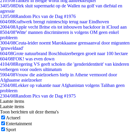
21
05/08
Tanken in België wordt nóg aantrekkelijker
34
05/08
Dirk sluit supermarkt op de Wallen na golf van diefstal en
agressie
12
05/08
Random Pics van de Dag #1976
6
04/08
Kraftwerk brengt ruimteschip terug naar Eindhoven
20
04/08
Apple vecht Britse eis tot inbouwen backdoor in iCloud aan
85
04/08
'Witte' mannen discrimineren is volgens OM geen enkel
probleem
30
04/08
Ceuta-leider noemt Marokkaanse grensaanval door migranten
'gruweldaad'
6
04/08
Grote natuurbrand Boschhuizerbergen groeit naar 100 hectare
6
04/08
FOK! was even down
41
04/08
Regering VS geeft scholen die 'genderidentiteit' van kinderen
verbergen voor ouders ultimatum
59
04/08
Vrouw die asielzoekers hielp in Athene vermoord door
Afghaanse asielzoeker
25
04/08
Lekker op vakantie naar Afghanistan volgens Taliban geen
probleem
23
04/08
Random Pics van de Dag #1975
Laatste items
Laatste items
Toon berichten uit deze thema's
Actueel
Entertainment
Sport