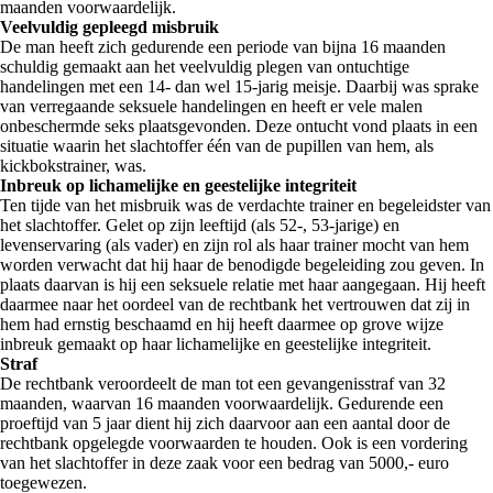
maanden voorwaardelijk.
Veelvuldig gepleegd misbruik
De man heeft zich gedurende een periode van bijna 16 maanden
schuldig gemaakt aan het veelvuldig plegen van ontuchtige
handelingen met een 14- dan wel 15-jarig meisje. Daarbij was sprake
van verregaande seksuele handelingen en heeft er vele malen
onbeschermde seks plaatsgevonden. Deze ontucht vond plaats in een
situatie waarin het slachtoffer één van de pupillen van hem, als
kickbokstrainer, was.
Inbreuk op lichamelijke en geestelijke integriteit
Ten tijde van het misbruik was de verdachte trainer en begeleidster van
het slachtoffer. Gelet op zijn leeftijd (als 52-, 53-jarige) en
levenservaring (als vader) en zijn rol als haar trainer mocht van hem
worden verwacht dat hij haar de benodigde begeleiding zou geven. In
plaats daarvan is hij een seksuele relatie met haar aangegaan. Hij heeft
daarmee naar het oordeel van de rechtbank het vertrouwen dat zij in
hem had ernstig beschaamd en hij heeft daarmee op grove wijze
inbreuk gemaakt op haar lichamelijke en geestelijke integriteit.
Straf
De rechtbank veroordeelt de man tot een gevangenisstraf van 32
maanden, waarvan 16 maanden voorwaardelijk. Gedurende een
proeftijd van 5 jaar dient hij zich daarvoor aan een aantal door de
rechtbank opgelegde voorwaarden te houden. Ook is een vordering
van het slachtoffer in deze zaak voor een bedrag van 5000,- euro
toegewezen.