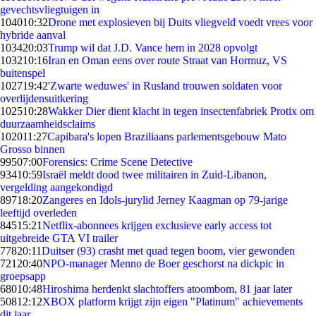
gevechtsvliegtuigen in
1040
10:32
Drone met explosieven bij Duits vliegveld voedt vrees voor
hybride aanval
1034
20:03
Trump wil dat J.D. Vance hem in 2028 opvolgt
1032
10:16
Iran en Oman eens over route Straat van Hormuz, VS
buitenspel
1027
19:42
'Zwarte weduwes' in Rusland trouwen soldaten voor
overlijdensuitkering
1025
10:28
Wakker Dier dient klacht in tegen insectenfabriek Protix om
duurzaamheidsclaims
1020
11:27
Capibara's lopen Braziliaans parlementsgebouw Mato
Grosso binnen
995
07:00
Forensics: Crime Scene Detective
934
10:59
Israël meldt dood twee militairen in Zuid-Libanon,
vergelding aangekondigd
897
18:20
Zangeres en Idols-jurylid Jerney Kaagman op 79-jarige
leeftijd overleden
845
15:21
Netflix-abonnees krijgen exclusieve early access tot
uitgebreide GTA VI trailer
778
20:11
Duitser (93) crasht met quad tegen boom, vier gewonden
721
20:40
NPO-manager Menno de Boer geschorst na dickpic in
groepsapp
680
10:48
Hiroshima herdenkt slachtoffers atoombom, 81 jaar later
508
12:12
XBOX platform krijgt zijn eigen "Platinum" achievements
dit jaar