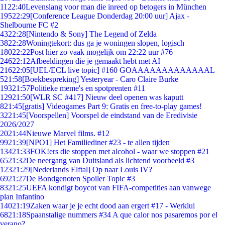
11
22:40
Levenslang voor man die inreed op betogers in München
195
22:29
[Conference League Donderdag 20:00 uur] Ajax -
Shelbourne FC #2
43
22:28
[Nintendo & Sony] The Legend of Zelda
38
22:28
Woningtekort: dus ga je woningen slopen, logisch
180
22:22
Post hier zo vaak mogelijk om 22:22 uur #76
246
22:12
Afbeeldingen die je gemaakt hebt met AI
216
22:05
[UEL/ECL live topic] #160 GOAAAAAAAAAAAAAL
5
21:58
[Boekbespreking] Yesteryear - Caro Claire Burke
193
21:57
Politieke meme's en spotprenten #11
129
21:50
[WLR SC #417] Nieuw deel openen was kaputt
8
21:45
[gratis] Videogames Part 9: Gratis en free-to-play games!
32
21:45
[Voorspellen] Voorspel de eindstand van de Eredivisie
2026/2027
20
21:44
Nieuwe Marvel films. #12
99
21:39
[NPO1] Het Familiediner #23 - te allen tijden
134
21:33
FOK!ers die stoppen met alcohol - waar we stoppen #21
65
21:32
De neergang van Duitsland als lichtend voorbeeld #3
123
21:29
[Nederlands Elftal] Op naar Louis IV?
69
21:27
De Bondgenoten Spoiler Topic #3
83
21:25
UEFA kondigt boycot van FIFA-competities aan vanwege
plan Infantino
140
21:19
Zaken waar je je echt dood aan ergert #17 - Werklui
68
21:18
Spaanstalige nummers #34 A que calor nos pasaremos por el
verano?