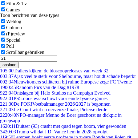
Film & Tv
Games
Toon berichten van deze types
Weblog
Column
(P)review
Special
Poll
Scrollbar gebruiken
opslaan
1
05:00
Trailers kijken: de bioscoopreleases van week 32
0
03:37
Ajax veel te sterk voor Shelbourne, maar houdt schade beperkt
0
02:34
Nieuwkomers schitteren bij ruime Europese zege FC Twente
19
00:45
Random Pics van de Dag #1978
9
22:04
Ontslagen bij Halo Studios na Campaign Evolved
9
22:01
PS5-doos waarschuwt voor einde fysieke games
2
21:30
De FOK!Voetbalmanager 2026/2027 is begonnen
2
21:03
Le Court wint na nerveuze finale, Pieterse derde
22
20:40
NPO-manager Menno de Boer geschorst na dickpic in
groepsapp
16
20:11
Duitser (93) crasht met quad tegen boom, vier gewonden
34
20:03
Trump wil dat J.D. Vance hem in 2028 opvolgt
1
19:50
Lemmen boekt eerste profzege in zware Ronde van Polen-rit