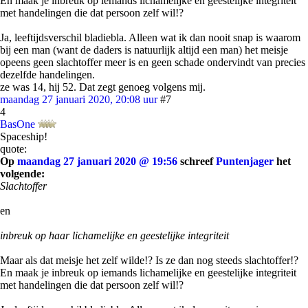
En maak je inbreuk op iemands lichamelijke en geestelijke integriteit
met handelingen die dat persoon zelf wil!?
Ja, leeftijdsverschil bladiebla. Alleen wat ik dan nooit snap is waarom
bij een man (want de daders is natuurlijk altijd een man) het meisje
opeens geen slachtoffer meer is en geen schade ondervindt van precies
dezelfde handelingen.
ze was 14, hij 52. Dat zegt genoeg volgens mij.
maandag 27 januari 2020, 20:08 uur
#7
4
BasOne
Spaceship!
quote:
Op
maandag 27 januari 2020 @ 19:56
schreef
Puntenjager
het
volgende:
Slachtoffer
en
inbreuk op haar lichamelijke en geestelijke integriteit
Maar als dat meisje het zelf wilde!? Is ze dan nog steeds slachtoffer!?
En maak je inbreuk op iemands lichamelijke en geestelijke integriteit
met handelingen die dat persoon zelf wil!?