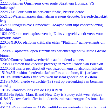
22
22:50
Iran en Oman eens over route Straat van Hormuz, VS
buitenspel
2
22:17
Le Court wint na nerveuze finale, Pieterse derde
55
21:25
Waterschappen slaan alarm wegens droogte: Gereedschapskist
leeg
45
21:00
Progressieve Democraat El-Sayed wint nipt voorverkiezing
Michigan
16
21:00
Drone met explosieven bij Duits vliegveld voedt vrees voor
hybride aanval
2
20:58
XBOX platform krijgt zijn eigen "Platinum" achievements dit
jaar
12
20:48
Capibara's lopen Braziliaans parlementsgebouw Mato Grosso
binnen
5
20:30
Zomervakantieweerbericht: aanhoudend zomers
1
20:21
Lemmen boekt eerste profzege in zware Ronde van Polen-rit
22
20:05
Huisarts per direct uit vak gezet om ernstig alcoholmisbruik
15
19:45
Hiroshima herdenkt slachtoffers atoombom, 81 jaar later
38
19:40
Vinted-foto's van vrouwen massaal gedeeld op seksfora
21
19:34
OM: vierde verdachte (18) vast op verdenking van beramen
aanslag
19
19:25
Random Pics van de Dag #1978
8
18:19
In Spider-Man: Brand New Day is Spidey echt weer Spidey
6
18:18
Nieuw slachtoffer in kindermisbruikzaak zorgprofessional Jan
B. (66)
45
17:10
Doorwerken na AOW-leeftijd vaker vastgelegd in cao's, moet