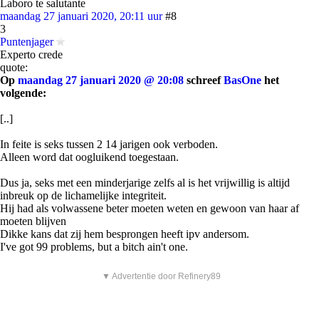
Laboro te salutante
maandag 27 januari 2020, 20:11 uur
#8
3
Puntenjager
Experto crede
quote:
Op
maandag 27 januari 2020 @ 20:08
schreef
BasOne
het
volgende:
[..]
In feite is seks tussen 2 14 jarigen ook verboden.
Alleen word dat oogluikend toegestaan.
Dus ja, seks met een minderjarige zelfs al is het vrijwillig is altijd
inbreuk op de lichamelijke integriteit.
Hij had als volwassene beter moeten weten en gewoon van haar af
moeten blijven
Dikke kans dat zij hem besprongen heeft ipv andersom.
I've got 99 problems, but a bitch ain't one.
▼ Advertentie door Refinery89