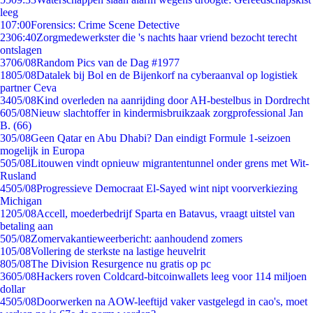
leeg
1
07:00
Forensics: Crime Scene Detective
23
06:40
Zorgmedewerkster die 's nachts haar vriend bezocht terecht
ontslagen
37
06/08
Random Pics van de Dag #1977
18
05/08
Datalek bij Bol en de Bijenkorf na cyberaanval op logistiek
partner Ceva
34
05/08
Kind overleden na aanrijding door AH-bestelbus in Dordrecht
6
05/08
Nieuw slachtoffer in kindermisbruikzaak zorgprofessional Jan
B. (66)
3
05/08
Geen Qatar en Abu Dhabi? Dan eindigt Formule 1-seizoen
mogelijk in Europa
5
05/08
Litouwen vindt opnieuw migrantentunnel onder grens met Wit-
Rusland
45
05/08
Progressieve Democraat El-Sayed wint nipt voorverkiezing
Michigan
12
05/08
Accell, moederbedrijf Sparta en Batavus, vraagt uitstel van
betaling aan
5
05/08
Zomervakantieweerbericht: aanhoudend zomers
1
05/08
Vollering de sterkste na lastige heuvelrit
8
05/08
The Division Resurgence nu gratis op pc
36
05/08
Hackers roven Coldcard-bitcoinwallets leeg voor 114 miljoen
dollar
45
05/08
Doorwerken na AOW-leeftijd vaker vastgelegd in cao's, moet