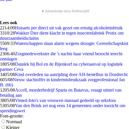
▼ Advertentie door Refinery89
Lees ook
22
14:09
Huisarts per direct uit vak gezet om ernstig alcoholmisbruik
33
10:28
Wakker Dier dient klacht in tegen insectenfabriek Protix om
duurzaamheidsclaims
55
09:33
Waterschappen slaan alarm wegens droogte: Gereedschapskist
leeg
23
06:40
Zorgmedewerkster die 's nachts haar vriend bezocht terecht
ontslagen
18
05/08
Datalek bij Bol en de Bijenkorf na cyberaanval op logistiek
partner Ceva
34
05/08
Kind overleden na aanrijding door AH-bestelbus in Dordrecht
6
05/08
Nieuw slachtoffer in kindermisbruikzaak zorgprofessional Jan
B. (66)
12
05/08
Accell, moederbedrijf Sparta en Batavus, vraagt uitstel van
betaling aan
38
05/08
Vinted-foto's van vrouwen massaal gedeeld op seksfora
53
05/08
Van den Brink zet nog eens 14 gemeenten onder toezicht om
spreidingswet
Font-grootte:
Normaal
Kleiner