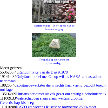
Westerborkpad - In het spoor van de
Jodenvervolging
Terugblik op de Hartstocht
(Fotoverslag)
Meest gelezen
55362
00:45
Random Pics van de Dag #1978
1914
14:35
Onlyfans-model met G-cup wil als NASA-ambassadeur
naar maan
1882
06:40
Zorgmedewerkster die 's nachts haar vriend bezocht terecht
ontslagen
1351
14:09
Huisarts per direct uit vak gezet om ernstig alcoholmisbruik
1110
09:33
Waterschappen slaan alarm wegens droogte:
Gereedschapskist leeg
1101
10:08
NAVO zet wegens Russische provocatie 250% meer