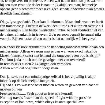
Ja, leeftijdsverschil bladiebla. Alleen wat ik dan nooit snap is waarom
bij een man (want de dader is natuurlijk altijd een man) het meisje
opeens geen slachtoffer meer is en geen schade ondervindt van precies
dezelfde handelingen.
Okay, 'gezagsrelatie'. Daar kan ik inkomen. Maar sinds wanneer heeft
een trainer die je 1 keer in de week een uurtje ziet autoriteit over je als
minderjarige!? Een beetje overtrokken imho. Je bent volstrekt niet van
de trainer afhankelijk in je leven. Zo'n persoon bepaalt helemaal niks
voor je. Bij een leraar of een ouder is dat natuurlijk wèl het geval.
Een ander klassiek argument is de handelingsonbekwaamheid van een
minderjarige. Alleen waarom mag je dan wel voor exact hetzelfde
kiezen (namelijk seks) met iemand die ongeveer even oud is als jij!?
Dan kun je daar toch ook de gevolgen niet van overzien!?
In feite is seks tussen 2 14 jarigen ook verboden.
Alleen word dat oogluikend toegestaan.
Dus ja, seks met een minderjarige zelfs al is het vrijwillig is altijd
inbreuk op de lichamelijke integriteit.
Hij had als volwassene beter moeten weten en gewoon van haar af
moeten blijven
Free speech?....... Yeah about as free as a Ferrari!!
Nothing travels faster than the speed of light with the possible
exception of bad news, which obeys its own special laws.