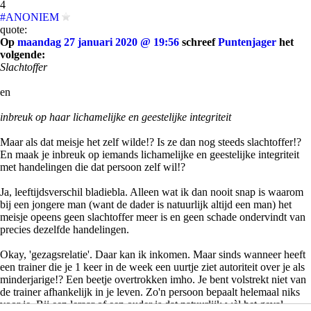
4
#ANONIEM
quote:
Op
maandag 27 januari 2020 @ 19:56
schreef
Puntenjager
het
volgende:
Slachtoffer
en
inbreuk op haar lichamelijke en geestelijke integriteit
Maar als dat meisje het zelf wilde!? Is ze dan nog steeds slachtoffer!?
En maak je inbreuk op iemands lichamelijke en geestelijke integriteit
met handelingen die dat persoon zelf wil!?
Ja, leeftijdsverschil bladiebla. Alleen wat ik dan nooit snap is waarom
bij een jongere man (want de dader is natuurlijk altijd een man) het
meisje opeens geen slachtoffer meer is en geen schade ondervindt van
precies dezelfde handelingen.
Okay, 'gezagsrelatie'. Daar kan ik inkomen. Maar sinds wanneer heeft
een trainer die je 1 keer in de week een uurtje ziet autoriteit over je als
minderjarige!? Een beetje overtrokken imho. Je bent volstrekt niet van
de trainer afhankelijk in je leven. Zo'n persoon bepaalt helemaal niks
voor je. Bij een leraar of een ouder is dat natuurlijk wèl het geval.