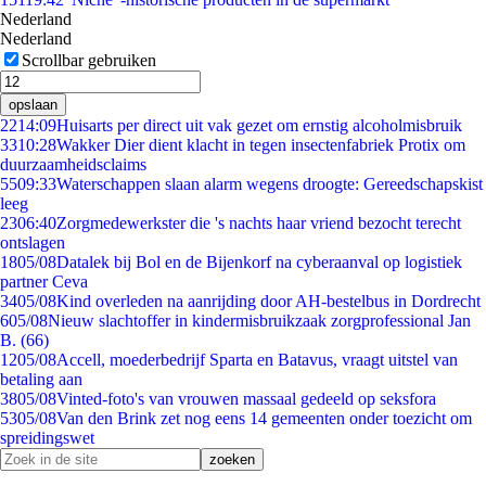
Nederland
Nederland
Scrollbar gebruiken
opslaan
22
14:09
Huisarts per direct uit vak gezet om ernstig alcoholmisbruik
33
10:28
Wakker Dier dient klacht in tegen insectenfabriek Protix om
duurzaamheidsclaims
55
09:33
Waterschappen slaan alarm wegens droogte: Gereedschapskist
leeg
23
06:40
Zorgmedewerkster die 's nachts haar vriend bezocht terecht
ontslagen
18
05/08
Datalek bij Bol en de Bijenkorf na cyberaanval op logistiek
partner Ceva
34
05/08
Kind overleden na aanrijding door AH-bestelbus in Dordrecht
6
05/08
Nieuw slachtoffer in kindermisbruikzaak zorgprofessional Jan
B. (66)
12
05/08
Accell, moederbedrijf Sparta en Batavus, vraagt uitstel van
betaling aan
38
05/08
Vinted-foto's van vrouwen massaal gedeeld op seksfora
53
05/08
Van den Brink zet nog eens 14 gemeenten onder toezicht om
spreidingswet