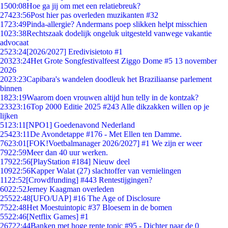
15
00:08
Hoe ga jij om met een relatiebreuk?
274
23:56
Post hier pas overleden muzikanten #32
17
23:49
Pinda-allergie? Andermans poep slikken helpt misschien
10
23:38
Rechtszaak dodelijk ongeluk uitgesteld vanwege vakantie
advocaat
25
23:24
[2026/2027] Eredivisietoto #1
203
23:24
Het Grote Songfestivalfeest Ziggo Dome #5 13 november
2026
20
23:23
Capibara's wandelen doodleuk het Braziliaanse parlement
binnen
18
23:19
Waarom doen vrouwen altijd hun telly in de kontzak?
233
23:16
Top 2000 Editie 2025 #243 Alle dikzakken willen op je
lijken
51
23:11
[NPO1] Goedenavond Nederland
254
23:11
De Avondetappe #176 - Met Ellen ten Damme.
76
23:01
[FOK!Voetbalmanager 2026/2027] #1 We zijn er weer
79
22:59
Meer dan 40 uur werken.
179
22:56
[PlayStation #184] Nieuw deel
109
22:56
Kapper Walat (27) slachtoffer van vernielingen
11
22:52
[Crowdfunding] #443 Rentestijgingen?
60
22:52
Jerney Kaagman overleden
255
22:48
[UFO/UAP] #16 The Age of Disclosure
75
22:48
Het Moestuintopic #37 Bloesem in de bomen
55
22:46
[Netflix Games] #1
267
22:44
Banken met hoge rente topic #95 - Dichter naar de 0