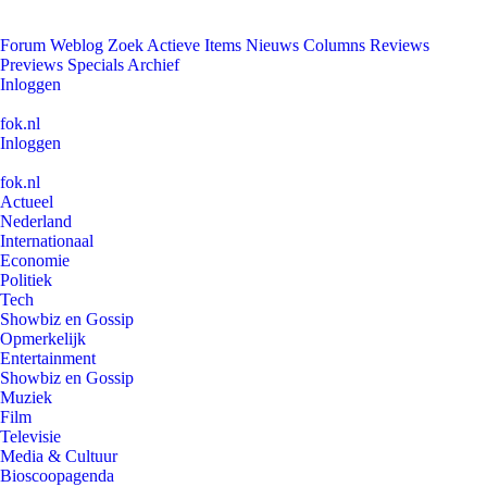
Forum
Weblog
Zoek
Actieve Items
Nieuws
Columns
Reviews
Previews
Specials
Archief
Inloggen
fok.nl
Inloggen
fok.nl
Actueel
Nederland
Internationaal
Economie
Politiek
Tech
Showbiz en Gossip
Opmerkelijk
Entertainment
Showbiz en Gossip
Muziek
Film
Televisie
Media & Cultuur
Bioscoopagenda