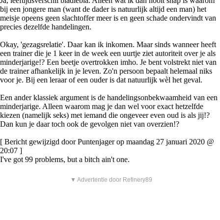
Ja, leeftijdsverschil bladiebla. Alleen wat ik dan nooit snap is waarom
bij een jongere man (want de dader is natuurlijk altijd een man) het
meisje opeens geen slachtoffer meer is en geen schade ondervindt van
precies dezelfde handelingen.
Okay, 'gezagsrelatie'. Daar kan ik inkomen. Maar sinds wanneer heeft
een trainer die je 1 keer in de week een uurtje ziet autoriteit over je als
minderjarige!? Een beetje overtrokken imho. Je bent volstrekt niet van
de trainer afhankelijk in je leven. Zo'n persoon bepaalt helemaal niks
voor je. Bij een leraar of een ouder is dat natuurlijk wèl het geval.
Een ander klassiek argument is de handelingsonbekwaamheid van een
minderjarige. Alleen waarom mag je dan wel voor exact hetzelfde
kiezen (namelijk seks) met iemand die ongeveer even oud is als jij!?
Dan kun je daar toch ook de gevolgen niet van overzien!?
[ Bericht gewijzigd door Puntenjager op maandag 27 januari 2020 @
20:07 ]
I've got 99 problems, but a bitch ain't one.
▼ Advertentie door Refinery89