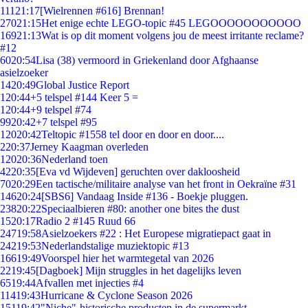
111
21:17
[Wielrennen #616] Brennan!
270
21:15
Het enige echte LEGO-topic #45 LEGOOOOOOOOOOO
169
21:13
Wat is op dit moment volgens jou de meest irritante reclame?
#12
60
20:54
Lisa (38) vermoord in Griekenland door Afghaanse
asielzoeker
14
20:49
Global Justice Report
1
20:44
+5 telspel #144 Keer 5 =
1
20:44
+9 telspel #74
99
20:42
+7 telspel #95
120
20:42
Teltopic #1558 tel door en door en door....
2
20:37
Jerney Kaagman overleden
120
20:36
Nederland toen
42
20:35
[Eva vd Wijdeven] geruchten over dakloosheid
70
20:29
Een tactische/militaire analyse van het front in Oekraïne #31
146
20:24
[SBS6] Vandaag Inside #136 - Boekje pluggen.
238
20:22
Speciaalbieren #80: another one bites the dust
15
20:17
Radio 2 #145 Ruud 66
247
19:58
Asielzoekers #22 : Het Europese migratiepact gaat in
242
19:53
Nederlandstalige muziektopic #13
166
19:49
Voorspel hier het warmtegetal van 2026
22
19:45
[Dagboek] Mijn struggles in het dagelijks leven
65
19:44
Afvallen met injecties #4
114
19:43
Hurricane & Cyclone Season 2026
151
19:42
"Niche"-historische producten in de supermarkt