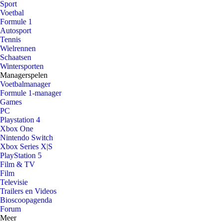
Sport
Voetbal
Formule 1
Autosport
Tennis
Wielrennen
Schaatsen
Wintersporten
Managerspelen
Voetbalmanager
Formule 1-manager
Games
PC
Playstation 4
Xbox One
Nintendo Switch
Xbox Series X|S
PlayStation 5
Film & TV
Film
Televisie
Trailers en Videos
Bioscoopagenda
Forum
Meer