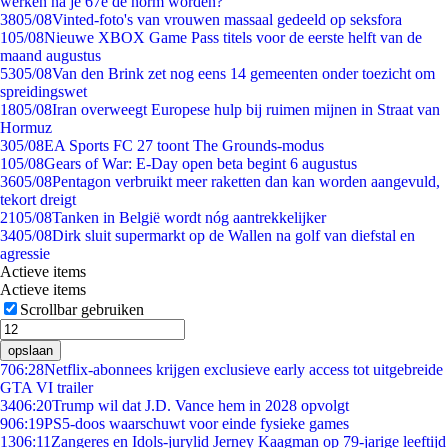
werken na je 67e de norm worden?
38
05/08
Vinted-foto's van vrouwen massaal gedeeld op seksfora
1
05/08
Nieuwe XBOX Game Pass titels voor de eerste helft van de
maand augustus
53
05/08
Van den Brink zet nog eens 14 gemeenten onder toezicht om
spreidingswet
18
05/08
Iran overweegt Europese hulp bij ruimen mijnen in Straat van
Hormuz
3
05/08
EA Sports FC 27 toont The Grounds-modus
1
05/08
Gears of War: E-Day open beta begint 6 augustus
36
05/08
Pentagon verbruikt meer raketten dan kan worden aangevuld,
tekort dreigt
21
05/08
Tanken in België wordt nóg aantrekkelijker
34
05/08
Dirk sluit supermarkt op de Wallen na golf van diefstal en
agressie
Actieve items
Actieve items
Scrollbar gebruiken
opslaan
7
06:28
Netflix-abonnees krijgen exclusieve early access tot uitgebreide
GTA VI trailer
34
06:20
Trump wil dat J.D. Vance hem in 2028 opvolgt
9
06:19
PS5-doos waarschuwt voor einde fysieke games
13
06:11
Zangeres en Idols-jurylid Jerney Kaagman op 79-jarige leeftijd