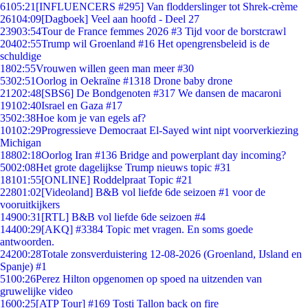
61
05:21
[INFLUENCERS #295] Van flodderslinger tot Shrek-crème
261
04:09
[Dagboek] Veel aan hoofd - Deel 27
239
03:54
Tour de France femmes 2026 #3 Tijd voor de borstcrawl
204
02:55
Trump wil Groenland #16 Het opengrensbeleid is de
schuldige
18
02:55
Vrouwen willen geen man meer #30
53
02:51
Oorlog in Oekraïne #1318 Drone baby drone
212
02:48
[SBS6] De Bondgenoten #317 We dansen de macaroni
191
02:40
Israel en Gaza #17
35
02:38
Hoe kom je van egels af?
101
02:29
Progressieve Democraat El-Sayed wint nipt voorverkiezing
Michigan
188
02:18
Oorlog Iran #136 Bridge and powerplant day incoming?
50
02:08
Het grote dagelijkse Trump nieuws topic #31
181
01:55
[ONLINE] Roddelpraat Topic #21
228
01:02
[Videoland] B&B vol liefde 6de seizoen #1 voor de
vooruitkijkers
149
00:31
[RTL] B&B vol liefde 6de seizoen #4
144
00:29
[AKQ] #3384 Topic met vragen. En soms goede
antwoorden.
242
00:28
Totale zonsverduistering 12-08-2026 (Groenland, IJsland en
Spanje) #1
51
00:26
Perez Hilton opgenomen op spoed na uitzenden van
gruwelijke video
16
00:25
[ATP Tour] #169 Tosti Tallon back on fire