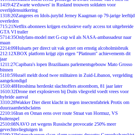
14
19:42
'Zwarte weduwes' in Rusland trouwen soldaten voor
overlijdensuitkering
13
18:20
Zangeres en Idols-jurylid Jerney Kaagman op 79-jarige leeftijd
overleden
7
15:21
Netflix-abonnees krijgen exclusieve early access tot uitgebreide
GTA VI trailer
57
14:35
Onlyfans-model met G-cup wil als NASA-ambassadeur naar
maan
22
14:09
Huisarts per direct uit vak gezet om ernstig alcoholmisbruik
2
12:12
XBOX platform krijgt zijn eigen "Platinum" achievements dit
jaar
12
11:27
Capibara's lopen Braziliaans parlementsgebouw Mato Grosso
binnen
51
10:59
Israël meldt dood twee militairen in Zuid-Libanon, vergelding
aangekondigd
15
10:48
Hiroshima herdenkt slachtoffers atoombom, 81 jaar later
16
10:32
Drone met explosieven bij Duits vliegveld voedt vrees voor
hybride aanval
33
10:28
Wakker Dier dient klacht in tegen insectenfabriek Protix om
duurzaamheidsclaims
22
10:16
Iran en Oman eens over route Straat van Hormuz, VS
buitenspel
25
10:08
NAVO zet wegens Russische provocatie 250% meer
gevechtsvliegtuigen in
55
09:33
Waterschappen slaan alarm wegens droogte: Gereedschapskist