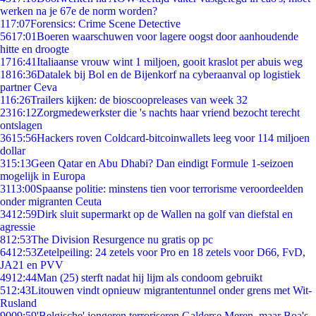
werken na je 67e de norm worden?
1
17:07
Forensics: Crime Scene Detective
56
17:01
Boeren waarschuwen voor lagere oogst door aanhoudende
hitte en droogte
17
16:41
Italiaanse vrouw wint 1 miljoen, gooit kraslot per abuis weg
18
16:36
Datalek bij Bol en de Bijenkorf na cyberaanval op logistiek
partner Ceva
1
16:26
Trailers kijken: de bioscoopreleases van week 32
23
16:12
Zorgmedewerkster die 's nachts haar vriend bezocht terecht
ontslagen
36
15:56
Hackers roven Coldcard-bitcoinwallets leeg voor 114 miljoen
dollar
3
15:13
Geen Qatar en Abu Dhabi? Dan eindigt Formule 1-seizoen
mogelijk in Europa
31
13:00
Spaanse politie: minstens tien voor terrorisme veroordeelden
onder migranten Ceuta
34
12:59
Dirk sluit supermarkt op de Wallen na golf van diefstal en
agressie
8
12:53
The Division Resurgence nu gratis op pc
64
12:53
Zetelpeiling: 24 zetels voor Pro en 18 zetels voor D66, FvD,
JA21 en PVV
49
12:44
Man (25) sterft nadat hij lijm als condoom gebruikt
5
12:43
Litouwen vindt opnieuw migrantentunnel onder grens met Wit-
Rusland
90
09:59
'Belgische' jongeren terroriseren Galderse Meren, maar Boa's