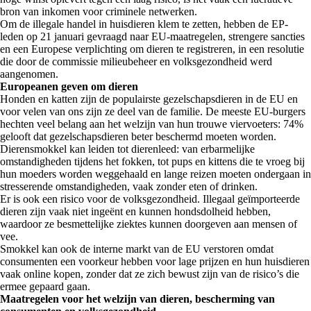
bron van inkomen voor criminele netwerken.
Om de illegale handel in huisdieren klem te zetten, hebben de EP-
leden op 21 januari gevraagd naar EU-maatregelen, strengere sancties
en een Europese verplichting om dieren te registreren, in een resolutie
die door de commissie milieubeheer en volksgezondheid werd
aangenomen.
Europeanen geven om dieren
Honden en katten zijn de populairste gezelschapsdieren in de EU en
voor velen van ons zijn ze deel van de familie. De meeste EU-burgers
hechten veel belang aan het welzijn van hun trouwe viervoeters: 74%
gelooft dat gezelschapsdieren beter beschermd moeten worden.
Dierensmokkel kan leiden tot dierenleed: van erbarmelijke
omstandigheden tijdens het fokken, tot pups en kittens die te vroeg bij
hun moeders worden weggehaald en lange reizen moeten ondergaan in
stresserende omstandigheden, vaak zonder eten of drinken.
Er is ook een risico voor de volksgezondheid. Illegaal geïmporteerde
dieren zijn vaak niet ingeënt en kunnen hondsdolheid hebben,
waardoor ze besmettelijke ziektes kunnen doorgeven aan mensen of
vee.
Smokkel kan ook de interne markt van de EU verstoren omdat
consumenten een voorkeur hebben voor lage prijzen en hun huisdieren
vaak online kopen, zonder dat ze zich bewust zijn van de risico’s die
ermee gepaard gaan.
Maatregelen voor het welzijn van dieren, bescherming van