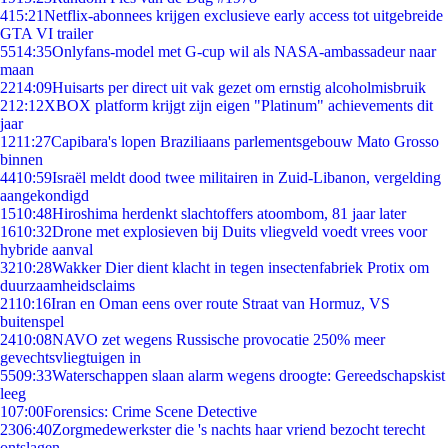
4
15:21
Netflix-abonnees krijgen exclusieve early access tot uitgebreide
GTA VI trailer
55
14:35
Onlyfans-model met G-cup wil als NASA-ambassadeur naar
maan
22
14:09
Huisarts per direct uit vak gezet om ernstig alcoholmisbruik
2
12:12
XBOX platform krijgt zijn eigen "Platinum" achievements dit
jaar
12
11:27
Capibara's lopen Braziliaans parlementsgebouw Mato Grosso
binnen
44
10:59
Israël meldt dood twee militairen in Zuid-Libanon, vergelding
aangekondigd
15
10:48
Hiroshima herdenkt slachtoffers atoombom, 81 jaar later
16
10:32
Drone met explosieven bij Duits vliegveld voedt vrees voor
hybride aanval
32
10:28
Wakker Dier dient klacht in tegen insectenfabriek Protix om
duurzaamheidsclaims
21
10:16
Iran en Oman eens over route Straat van Hormuz, VS
buitenspel
24
10:08
NAVO zet wegens Russische provocatie 250% meer
gevechtsvliegtuigen in
55
09:33
Waterschappen slaan alarm wegens droogte: Gereedschapskist
leeg
1
07:00
Forensics: Crime Scene Detective
23
06:40
Zorgmedewerkster die 's nachts haar vriend bezocht terecht
ontslagen