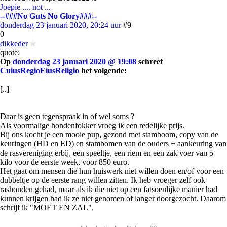
Joepie .... not ...
--###No Guts No Glory###--
donderdag 23 januari 2020, 20:24 uur
#9
0
dikkeder
quote:
Op
donderdag 23 januari 2020 @ 19:08
schreef
CuiusRegioEiusReligio
het volgende:
[..]
Daar is geen tegenspraak in of wel soms ?
Als voormalige hondenfokker vroeg ik een redelijke prijs.
Bij ons kocht je een mooie pup, gezond met stamboom, copy van de
keuringen (HD en ED) en stambomen van de ouders + aankeuring van
de rasvereniging erbij, een speeltje, een riem en een zak voer van 5
kilo voor de eerste week, voor 850 euro.
Het gaat om mensen die hun huiswerk niet willen doen en/of voor een
dubbeltje op de eerste rang willen zitten. Ik heb vroeger zelf ook
rashonden gehad, maar als ik die niet op een fatsoenlijke manier had
kunnen krijgen had ik ze niet genomen of langer doorgezocht. Daarom
schrijf ik "MOET EN ZAL".