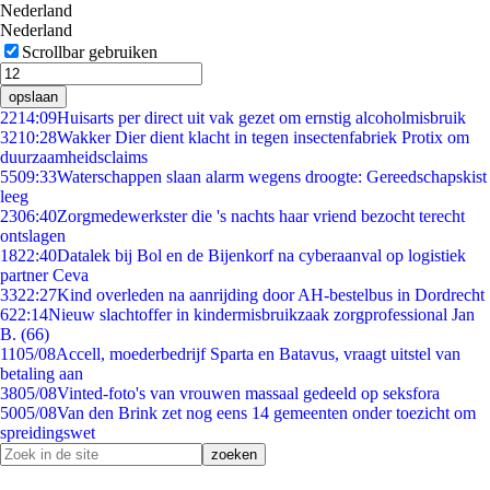
Nederland
Nederland
Scrollbar gebruiken
opslaan
22
14:09
Huisarts per direct uit vak gezet om ernstig alcoholmisbruik
32
10:28
Wakker Dier dient klacht in tegen insectenfabriek Protix om
duurzaamheidsclaims
55
09:33
Waterschappen slaan alarm wegens droogte: Gereedschapskist
leeg
23
06:40
Zorgmedewerkster die 's nachts haar vriend bezocht terecht
ontslagen
18
22:40
Datalek bij Bol en de Bijenkorf na cyberaanval op logistiek
partner Ceva
33
22:27
Kind overleden na aanrijding door AH-bestelbus in Dordrecht
6
22:14
Nieuw slachtoffer in kindermisbruikzaak zorgprofessional Jan
B. (66)
11
05/08
Accell, moederbedrijf Sparta en Batavus, vraagt uitstel van
betaling aan
38
05/08
Vinted-foto's van vrouwen massaal gedeeld op seksfora
50
05/08
Van den Brink zet nog eens 14 gemeenten onder toezicht om
spreidingswet