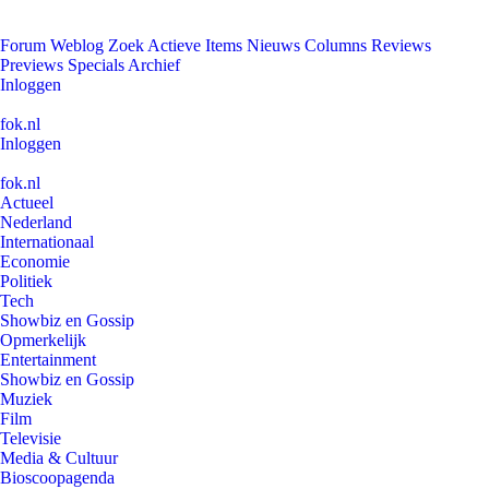
Forum
Weblog
Zoek
Actieve Items
Nieuws
Columns
Reviews
Previews
Specials
Archief
Inloggen
fok.nl
Inloggen
fok.nl
Actueel
Nederland
Internationaal
Economie
Politiek
Tech
Showbiz en Gossip
Opmerkelijk
Entertainment
Showbiz en Gossip
Muziek
Film
Televisie
Media & Cultuur
Bioscoopagenda