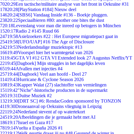
70
20:29
Een tactische/militaire analyse van het front in Oekraïne #31
178
20:28
[PlayStation #184] Nieuw deel
146
20:24
[SBS6] Vandaag Inside #136 - Boekje pluggen.
238
20:22
Speciaalbieren #80: another one bites the dust
7
20:18
Levenslang voor man die inreed op betogers in München
15
20:17
Radio 2 #145 Ruud 66
247
19:58
Asielzoekers #22 : Het Europese migratiepact gaat in
254
19:58
[UFO/UAP] #16 The Age of Disclosure
242
19:53
Nederlandstalige muziektopic #13
166
19:49
Voorspel hier het warmtegetal van 2026
31
19:45
GTA VI #12 GTA VI Extended look 27 Augustus Netflix/YT
22
19:45
[Dagboek] Mijn struggles in het dagelijks leven
65
19:44
Afvallen met injecties #4
257
19:44
[Dagboek] Veel aan hoofd - Deel 27
114
19:43
Hurricane & Cyclone Season 2026
108
19:43
Kapper Walat (27) slachtoffer van vernielingen
151
19:42
"Niche"-historische producten in de supermarkt
265
19:31
Duitse Muziek #2
132
19:30
[DRT SC] #6: RendacGoden sponsored by TONZON
41
19:30
Droneaanval op Oekrains vliegtuig in Leipzig
221
19:24
Nederland stevent af op watertekort
245
19:20
Afbeeldingen die je gemaakt hebt met AI
186
19:17
Israel en Gaza #17
78
19:14
Vuelta a España 2026 #1
222
19:12
Welk geurtje draag jij nu #48 Geurend de winter in