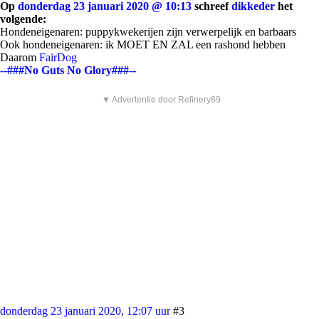
Op
donderdag 23 januari 2020 @ 10:13
schreef
dikkeder
het
volgende:
Hondeneigenaren: puppykwekerijen zijn verwerpelijk en barbaars
Ook hondeneigenaren: ik MOET EN ZAL een rashond hebben
Daarom
FairDog
--###No Guts No Glory###--
▼ Advertentie door Refinery89
donderdag 23 januari 2020, 12:07 uur
#3