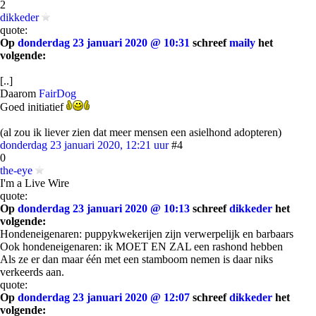
2
dikkeder
quote:
Op
donderdag 23 januari 2020 @ 10:31
schreef
maily
het
volgende:
[..]
Daarom
FairDog
Goed initiatief
(al zou ik liever zien dat meer mensen een asielhond adopteren)
donderdag 23 januari 2020, 12:21 uur
#4
0
the-eye
I'm a Live Wire
quote:
Op
donderdag 23 januari 2020 @ 10:13
schreef
dikkeder
het
volgende:
Hondeneigenaren: puppykwekerijen zijn verwerpelijk en barbaars
Ook hondeneigenaren: ik MOET EN ZAL een rashond hebben
Als ze er dan maar één met een stamboom nemen is daar niks
verkeerds aan.
quote:
Op
donderdag 23 januari 2020 @ 12:07
schreef
dikkeder
het
volgende: