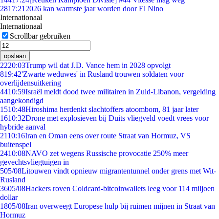
28
17:21
2026 kan warmste jaar worden door El Nino
Internationaal
Internationaal
Scrollbar gebruiken
opslaan
22
20:03
Trump wil dat J.D. Vance hem in 2028 opvolgt
8
19:42
'Zwarte weduwes' in Rusland trouwen soldaten voor
overlijdensuitkering
44
10:59
Israël meldt dood twee militairen in Zuid-Libanon, vergelding
aangekondigd
15
10:48
Hiroshima herdenkt slachtoffers atoombom, 81 jaar later
16
10:32
Drone met explosieven bij Duits vliegveld voedt vrees voor
hybride aanval
21
10:16
Iran en Oman eens over route Straat van Hormuz, VS
buitenspel
24
10:08
NAVO zet wegens Russische provocatie 250% meer
gevechtsvliegtuigen in
5
05/08
Litouwen vindt opnieuw migrantentunnel onder grens met Wit-
Rusland
36
05/08
Hackers roven Coldcard-bitcoinwallets leeg voor 114 miljoen
dollar
18
05/08
Iran overweegt Europese hulp bij ruimen mijnen in Straat van
Hormuz