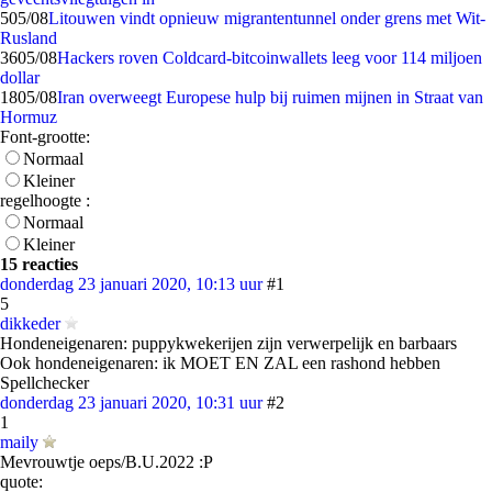
5
05/08
Litouwen vindt opnieuw migrantentunnel onder grens met Wit-
Rusland
36
05/08
Hackers roven Coldcard-bitcoinwallets leeg voor 114 miljoen
dollar
18
05/08
Iran overweegt Europese hulp bij ruimen mijnen in Straat van
Hormuz
Font-grootte:
Normaal
Kleiner
regelhoogte :
Normaal
Kleiner
15 reacties
donderdag 23 januari 2020, 10:13 uur
#1
5
dikkeder
Hondeneigenaren: puppykwekerijen zijn verwerpelijk en barbaars
Ook hondeneigenaren: ik MOET EN ZAL een rashond hebben
Spellchecker
donderdag 23 januari 2020, 10:31 uur
#2
1
maily
Mevrouwtje oeps/B.U.2022 :P
quote: