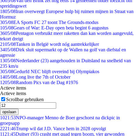
50
05/08
Van den Brink zet nog eens 14 gemeenten onder toezicht om
spreidingswet
18
05/08
Iran overweegt Europese hulp bij ruimen mijnen in Straat van
Hormuz
3
05/08
EA Sports FC 27 toont The Grounds-modus
1
05/08
Gears of War: E-Day open beta begint 6 augustus
36
05/08
Pentagon verbruikt meer raketten dan kan worden aangevuld,
tekort dreigt
21
05/08
Tanken in België wordt nóg aantrekkelijker
34
05/08
Dirk sluit supermarkt op de Wallen na golf van diefstal en
agressie
13
05/08
Nederlander (23) aangehouden in Duitsland na snelheid van
235 km/u
3
05/08
Gedurfd NEC blijft overeind bij Olympiakos
14
05/08
Long live the 7th of October
12
05/08
Random Pics van de Dag #1976
Actieve items
Actieve items
Scrollbar gebruiken
opslaan
10
21:53
NPO-manager Menno de Boer geschorst na dickpic in
groepsapp
22
21:46
Trump wil dat J.D. Vance hem in 2028 opvolgt
11
21:45
Duitser (93) crasht met quad tegen boom, vier gewonden