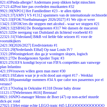
0
21:43
Pinda-allergie? Andermans poep slikken helpt misschien
271
21:42
Post hier pas overleden muzikanten #32
99
21:39
[NPO1] Het Familiediner #23 - te allen tijden
216
21:37
[AMV] VS #1312 spammers van de internationale rechtsorde
74
21:33
[FOK!Voetbalmanager 2026/2027] #1 We zijn er weer
134
21:33
FOK!ers die stoppen met alcohol - waar we stoppen #21
208
21:32
[SBS6] De Bondgenoten #317 We dansen de macaroni
65
21:32
De neergang van Duitsland als lichtend voorbeeld #3
223
21:31
[Videoland] B&B vol liefde 6de seizoen #1 voor de
vooruitkijkers
24
21:30
[2026/2027] Eredivisietoto #1
123
21:29
[Nederlands Elftal] Op naar Louis IV?
33
21:28
Woningtekort: dus ga je woningen slopen, logisch
69
21:27
De Bondgenoten Spoiler Topic #3
83
21:25
UEFA kondigt boycot van FIFA-competities aan vanwege
plan Infantino
4
21:19
Vrouwen willen geen man meer #30
140
21:19
Zaken waar je je echt dood aan ergert #17 - Werklui
68
21:18
Spaanstalige nummers #34 A que calor nos pasaremos por el
verano?
47
21:17
Oorlog in Oekraïne #1318 Drone baby drone
111
21:17
[Wielrennen #616] Brennan!
88
21:16
NPO-manager Menno de Boer (47) op non-actief stuurde
dick-pic rond
270
21:15
Het enige echte LEGO-topic #45 LEGOOOOOOOOOOO