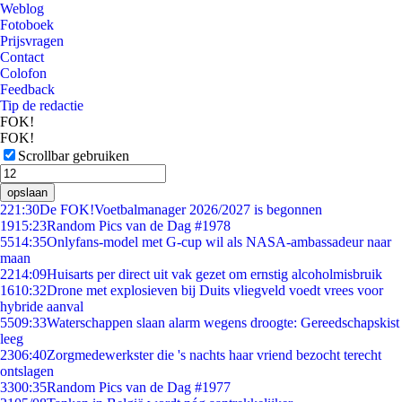
Weblog
Fotoboek
Prijsvragen
Contact
Colofon
Feedback
Tip de redactie
FOK!
FOK!
Scrollbar gebruiken
opslaan
2
21:30
De FOK!Voetbalmanager 2026/2027 is begonnen
19
15:23
Random Pics van de Dag #1978
55
14:35
Onlyfans-model met G-cup wil als NASA-ambassadeur naar
maan
22
14:09
Huisarts per direct uit vak gezet om ernstig alcoholmisbruik
16
10:32
Drone met explosieven bij Duits vliegveld voedt vrees voor
hybride aanval
55
09:33
Waterschappen slaan alarm wegens droogte: Gereedschapskist
leeg
23
06:40
Zorgmedewerkster die 's nachts haar vriend bezocht terecht
ontslagen
33
00:35
Random Pics van de Dag #1977