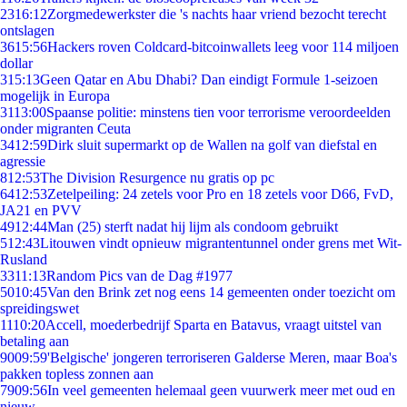
23
16:12
Zorgmedewerkster die 's nachts haar vriend bezocht terecht
ontslagen
36
15:56
Hackers roven Coldcard-bitcoinwallets leeg voor 114 miljoen
dollar
3
15:13
Geen Qatar en Abu Dhabi? Dan eindigt Formule 1-seizoen
mogelijk in Europa
31
13:00
Spaanse politie: minstens tien voor terrorisme veroordeelden
onder migranten Ceuta
34
12:59
Dirk sluit supermarkt op de Wallen na golf van diefstal en
agressie
8
12:53
The Division Resurgence nu gratis op pc
64
12:53
Zetelpeiling: 24 zetels voor Pro en 18 zetels voor D66, FvD,
JA21 en PVV
49
12:44
Man (25) sterft nadat hij lijm als condoom gebruikt
5
12:43
Litouwen vindt opnieuw migrantentunnel onder grens met Wit-
Rusland
33
11:13
Random Pics van de Dag #1977
50
10:45
Van den Brink zet nog eens 14 gemeenten onder toezicht om
spreidingswet
11
10:20
Accell, moederbedrijf Sparta en Batavus, vraagt uitstel van
betaling aan
90
09:59
'Belgische' jongeren terroriseren Galderse Meren, maar Boa's
pakken topless zonnen aan
79
09:56
In veel gemeenten helemaal geen vuurwerk meer met oud en
nieuw