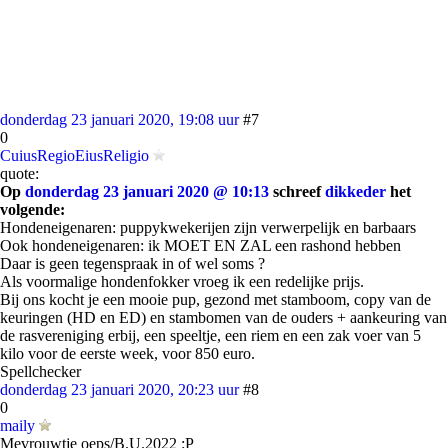
donderdag 23 januari 2020, 19:08 uur
#7
0
CuiusRegioEiusReligio
quote:
Op
donderdag 23 januari 2020 @ 10:13
schreef
dikkeder
het
volgende:
Hondeneigenaren: puppykwekerijen zijn verwerpelijk en barbaars
Ook hondeneigenaren: ik MOET EN ZAL een rashond hebben
Daar is geen tegenspraak in of wel soms ?
Als voormalige hondenfokker vroeg ik een redelijke prijs.
Bij ons kocht je een mooie pup, gezond met stamboom, copy van de
keuringen (HD en ED) en stambomen van de ouders + aankeuring van
de rasvereniging erbij, een speeltje, een riem en een zak voer van 5
kilo voor de eerste week, voor 850 euro.
Spellchecker
donderdag 23 januari 2020, 20:23 uur
#8
0
maily
Mevrouwtje oeps/B.U.2022 :P