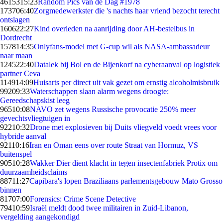
46153
15:23
Random Pics van de Dag #1978
1737
06:40
Zorgmedewerkster die 's nachts haar vriend bezocht terecht
ontslagen
1606
22:27
Kind overleden na aanrijding door AH-bestelbus in
Dordrecht
1578
14:35
Onlyfans-model met G-cup wil als NASA-ambassadeur
naar maan
1245
22:40
Datalek bij Bol en de Bijenkorf na cyberaanval op logistiek
partner Ceva
1149
14:09
Huisarts per direct uit vak gezet om ernstig alcoholmisbruik
992
09:33
Waterschappen slaan alarm wegens droogte:
Gereedschapskist leeg
965
10:08
NAVO zet wegens Russische provocatie 250% meer
gevechtsvliegtuigen in
922
10:32
Drone met explosieven bij Duits vliegveld voedt vrees voor
hybride aanval
921
10:16
Iran en Oman eens over route Straat van Hormuz, VS
buitenspel
905
10:28
Wakker Dier dient klacht in tegen insectenfabriek Protix om
duurzaamheidsclaims
887
11:27
Capibara's lopen Braziliaans parlementsgebouw Mato Grosso
binnen
817
07:00
Forensics: Crime Scene Detective
794
10:59
Israël meldt dood twee militairen in Zuid-Libanon,
vergelding aangekondigd