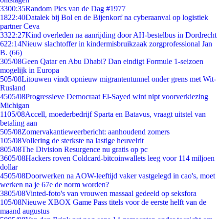
33
00:35
Random Pics van de Dag #1977
18
22:40
Datalek bij Bol en de Bijenkorf na cyberaanval op logistiek
partner Ceva
33
22:27
Kind overleden na aanrijding door AH-bestelbus in Dordrecht
6
22:14
Nieuw slachtoffer in kindermisbruikzaak zorgprofessional Jan
B. (66)
3
05/08
Geen Qatar en Abu Dhabi? Dan eindigt Formule 1-seizoen
mogelijk in Europa
5
05/08
Litouwen vindt opnieuw migrantentunnel onder grens met Wit-
Rusland
45
05/08
Progressieve Democraat El-Sayed wint nipt voorverkiezing
Michigan
11
05/08
Accell, moederbedrijf Sparta en Batavus, vraagt uitstel van
betaling aan
5
05/08
Zomervakantieweerbericht: aanhoudend zomers
1
05/08
Vollering de sterkste na lastige heuvelrit
8
05/08
The Division Resurgence nu gratis op pc
36
05/08
Hackers roven Coldcard-bitcoinwallets leeg voor 114 miljoen
dollar
45
05/08
Doorwerken na AOW-leeftijd vaker vastgelegd in cao's, moet
werken na je 67e de norm worden?
38
05/08
Vinted-foto's van vrouwen massaal gedeeld op seksfora
1
05/08
Nieuwe XBOX Game Pass titels voor de eerste helft van de
maand augustus