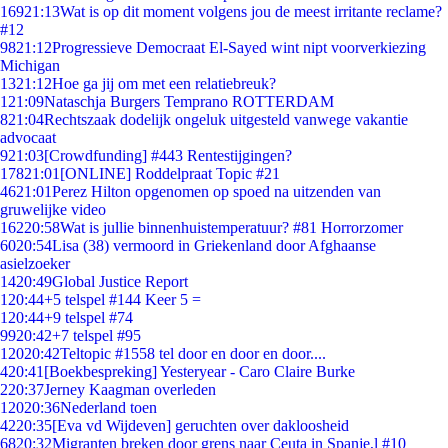
169
21:13
Wat is op dit moment volgens jou de meest irritante reclame?
#12
98
21:12
Progressieve Democraat El-Sayed wint nipt voorverkiezing
Michigan
13
21:12
Hoe ga jij om met een relatiebreuk?
1
21:09
Nataschja Burgers Temprano ROTTERDAM
8
21:04
Rechtszaak dodelijk ongeluk uitgesteld vanwege vakantie
advocaat
9
21:03
[Crowdfunding] #443 Rentestijgingen?
178
21:01
[ONLINE] Roddelpraat Topic #21
46
21:01
Perez Hilton opgenomen op spoed na uitzenden van
gruwelijke video
162
20:58
Wat is jullie binnenhuistemperatuur? #81 Horrorzomer
60
20:54
Lisa (38) vermoord in Griekenland door Afghaanse
asielzoeker
14
20:49
Global Justice Report
1
20:44
+5 telspel #144 Keer 5 =
1
20:44
+9 telspel #74
99
20:42
+7 telspel #95
120
20:42
Teltopic #1558 tel door en door en door....
4
20:41
[Boekbespreking] Yesteryear - Caro Claire Burke
2
20:37
Jerney Kaagman overleden
120
20:36
Nederland toen
42
20:35
[Eva vd Wijdeven] geruchten over dakloosheid
68
20:32
Migranten breken door grens naar Ceuta in Spanje,l #10