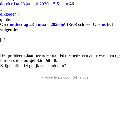
donderdag 23 januari 2020, 15:51 uur
#6
1
dikkeder
quote:
Op
donderdag 23 januari 2020 @ 13:08
schreef
Grems
het
volgende:
[..]
Het probleem daarmee is vooral dat niet iedereen zit te wachten op
Princess de doorgefokte Pitbull.
Krijgen die niet gelijk een spuit dan?
▼ Advertentie door Refinery89