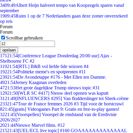
34
09:49
Albert Heijn halveert tempo van Koopzegels sparen vanaf
september
19
09:45
Ruim 1 op de 7 Nederlanders gaan deze zomer onverzekerd
op reis
Forum
Forum
Scrollbar gebruiken
opslaan
171
21:54
[Conference League Donderdag 20:00 uur] Ajax -
Shelbourne FC #2
119
21:54
[RTL] B&B vol liefde 6de seizoen #4
192
21:54
Politieke meme's en spotprenten #11
239
21:54
De Avondetappe #176 - Met Ellen ten Damme.
49
21:54
Jerney Kaagman overleden
47
21:53
Het grote dagelijkse Trump nieuws topic #31
129
21:50
[WLR SC #417] Nieuw deel openen was kaputt
31
21:49
[INFLUENCERS #295] Van flodderslinger tot Shrek-crème
233
21:47
Tour de France femmes 2026 #3 Tijd voor de borstcrawl
8
21:45
[gratis] Videogames Part 9: Gratis en free-to-play games!
32
21:45
[Voorspellen] Voorspel de eindstand van de Eredivisie
2026/2027
20
21:44
Nieuwe Marvel films. #12
215
21:43
[UEL/ECL live topic] #160 GOAAAAAAAAAAAAAL