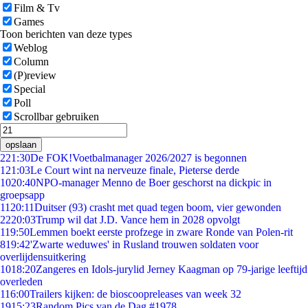
Film & Tv
Games
Toon berichten van deze types
Weblog
Column
(P)review
Special
Poll
Scrollbar gebruiken
opslaan
2
21:30
De FOK!Voetbalmanager 2026/2027 is begonnen
1
21:03
Le Court wint na nerveuze finale, Pieterse derde
10
20:40
NPO-manager Menno de Boer geschorst na dickpic in
groepsapp
11
20:11
Duitser (93) crasht met quad tegen boom, vier gewonden
22
20:03
Trump wil dat J.D. Vance hem in 2028 opvolgt
1
19:50
Lemmen boekt eerste profzege in zware Ronde van Polen-rit
8
19:42
'Zwarte weduwes' in Rusland trouwen soldaten voor
overlijdensuitkering
10
18:20
Zangeres en Idols-jurylid Jerney Kaagman op 79-jarige leeftijd
overleden
1
16:00
Trailers kijken: de bioscoopreleases van week 32
19
15:23
Random Pics van de Dag #1978