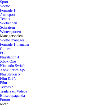
Sport
Voetbal
Formule 1
Autosport
Tennis
Wielrennen
Schaatsen
Wintersporten
Managerspelen
Voetbalmanager
Formule 1-manager
Games
PC
Playstation 4
Xbox One
Nintendo Switch
Xbox Series X|S
PlayStation 5
Film & TV
Film
Televisie
Trailers en Videos
Bioscoopagenda
Forum
Meer