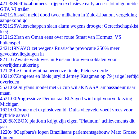
4
21:38
Netflix-abonnees krijgen exclusieve early access tot uitgebreide
GTA VI trailer
44
21:26
Israël meldt dood twee militairen in Zuid-Libanon, vergelding
aangekondigd
55
21:25
Waterschappen slaan alarm wegens droogte: Gereedschapskist
leeg
21
21:22
Iran en Oman eens over route Straat van Hormuz, VS
buitenspel
24
21:19
NAVO zet wegens Russische provocatie 250% meer
gevechtsvliegtuigen in
8
21:16
'Zwarte weduwes' in Rusland trouwen soldaten voor
overlijdensuitkering
1
21:09
Le Court wint na nerveuze finale, Pieterse derde
10
21:07
Zangeres en Idols-jurylid Jerney Kaagman op 79-jarige leeftijd
overleden
55
21:06
Onlyfans-model met G-cup wil als NASA-ambassadeur naar
maan
45
21:00
Progressieve Democraat El-Sayed wint nipt voorverkiezing
Michigan
16
21:00
Drone met explosieven bij Duits vliegveld voedt vrees voor
hybride aanval
2
20:58
XBOX platform krijgt zijn eigen "Platinum" achievements dit
jaar
12
20:48
Capibara's lopen Braziliaans parlementsgebouw Mato Grosso
binnen