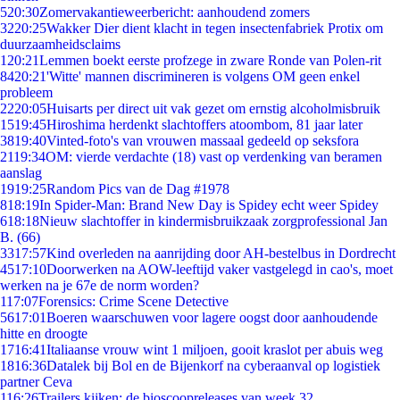
5
20:30
Zomervakantieweerbericht: aanhoudend zomers
32
20:25
Wakker Dier dient klacht in tegen insectenfabriek Protix om
duurzaamheidsclaims
1
20:21
Lemmen boekt eerste profzege in zware Ronde van Polen-rit
84
20:21
'Witte' mannen discrimineren is volgens OM geen enkel
probleem
22
20:05
Huisarts per direct uit vak gezet om ernstig alcoholmisbruik
15
19:45
Hiroshima herdenkt slachtoffers atoombom, 81 jaar later
38
19:40
Vinted-foto's van vrouwen massaal gedeeld op seksfora
21
19:34
OM: vierde verdachte (18) vast op verdenking van beramen
aanslag
19
19:25
Random Pics van de Dag #1978
8
18:19
In Spider-Man: Brand New Day is Spidey echt weer Spidey
6
18:18
Nieuw slachtoffer in kindermisbruikzaak zorgprofessional Jan
B. (66)
33
17:57
Kind overleden na aanrijding door AH-bestelbus in Dordrecht
45
17:10
Doorwerken na AOW-leeftijd vaker vastgelegd in cao's, moet
werken na je 67e de norm worden?
1
17:07
Forensics: Crime Scene Detective
56
17:01
Boeren waarschuwen voor lagere oogst door aanhoudende
hitte en droogte
17
16:41
Italiaanse vrouw wint 1 miljoen, gooit kraslot per abuis weg
18
16:36
Datalek bij Bol en de Bijenkorf na cyberaanval op logistiek
partner Ceva
1
16:26
Trailers kijken: de bioscoopreleases van week 32