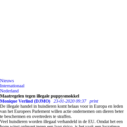
Nieuws
Internationaal
Nederland
Maatregelen tegen illegale puppysmokkel
Monique Verlind (DJMO)
23-01-2020 09:37
print
De illegale handel in huisdieren komt helaas voor in Europa en leden
van het Europees Parlement willen actie ondernemen om dieren beter
te beschermen en overtreders te straffen.
Veel huisdieren worden illegaal verhandeld in de EU. Omdat het een
hoge winst oplevert tegen een laag risico, is het vaak een lucratieve