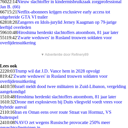
760
22:14
Nieuw slachtoffer in kindermisbruikzaak zorgprofessional
Jan B. (66)
667
15:21
Netflix-abonnees krijgen exclusieve early access tot
uitgebreide GTA VI trailer
628
18:20
Zangeres en Idols-jurylid Jerney Kaagman op 79-jarige
leeftijd overleden
596
10:48
Hiroshima herdenkt slachtoffers atoombom, 81 jaar later
551
19:42
'Zwarte weduwes' in Rusland trouwen soldaten voor
overlijdensuitkering
▼ Advertentie door Refinery89
Lees ook
22
20:03
Trump wil dat J.D. Vance hem in 2028 opvolgt
8
19:42
'Zwarte weduwes' in Rusland trouwen soldaten voor
overlijdensuitkering
44
10:59
Israël meldt dood twee militairen in Zuid-Libanon, vergelding
aangekondigd
15
10:48
Hiroshima herdenkt slachtoffers atoombom, 81 jaar later
16
10:32
Drone met explosieven bij Duits vliegveld voedt vrees voor
hybride aanval
21
10:16
Iran en Oman eens over route Straat van Hormuz, VS
buitenspel
24
10:08
NAVO zet wegens Russische provocatie 250% meer
gevechtsvliegtuigen in