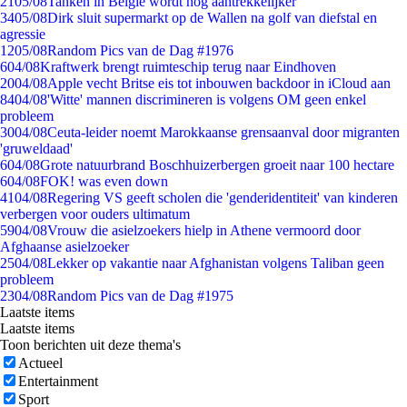
21
05/08
Tanken in België wordt nóg aantrekkelijker
34
05/08
Dirk sluit supermarkt op de Wallen na golf van diefstal en
agressie
12
05/08
Random Pics van de Dag #1976
6
04/08
Kraftwerk brengt ruimteschip terug naar Eindhoven
20
04/08
Apple vecht Britse eis tot inbouwen backdoor in iCloud aan
84
04/08
'Witte' mannen discrimineren is volgens OM geen enkel
probleem
30
04/08
Ceuta-leider noemt Marokkaanse grensaanval door migranten
'gruweldaad'
6
04/08
Grote natuurbrand Boschhuizerbergen groeit naar 100 hectare
6
04/08
FOK! was even down
41
04/08
Regering VS geeft scholen die 'genderidentiteit' van kinderen
verbergen voor ouders ultimatum
59
04/08
Vrouw die asielzoekers hielp in Athene vermoord door
Afghaanse asielzoeker
25
04/08
Lekker op vakantie naar Afghanistan volgens Taliban geen
probleem
23
04/08
Random Pics van de Dag #1975
Laatste items
Laatste items
Toon berichten uit deze thema's
Actueel
Entertainment
Sport