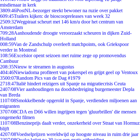
misdienaar in kerk
38
09:46
PostNL-bezorger steekt bewoner na ruzie over pakket
6
09:45
Trailers kijken: de bioscoopreleases van week 32
25
09:32
Wegpiraat scheurt met 146 km/u door het centrum van
Amsterdam
7
09:28
Aanhoudende droogte veroorzaakt scheuren in dijken Zuid-
Holland
0
08:59
Van de Zandschulp overleeft matchpoints, ook Griekspoor
verder in Montreal
1
08:56
Excelsior opent seizoen met ruime zege op promovendus
Cambuur
2
08:35
Nieuw te streamen in augustus
4
04:46
Niewiadoma profiteert van pokerspel en grijpt geel op Ventoux
35
00:07
Random Pics van de Dag #1979
27
18:47
Italië hindert reizigers uit Spanje na migratiecrisis Ceuta
24
07/08
Vier aanhoudingen na doodsbedreiging burgemeester Depla
van Breda
11
07/08
Smokkelbende opgerold in Spanje, verdienden miljoenen aan
migranten
37
07/08
CDA en D66 willen ingrijpen tegen 'gluurbrillen' die mensen
ongemerkt filmen
11
07/08
Benzineprijs daalt verder, onzekerheid over Straat van Hormuz
blijft
42
07/08
Voedselprijzen wereldwijd op hoogste niveau in ruim drie jaar
23
07/08
Quake krijgt na 30 jaar een gratis uitbreiding