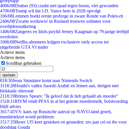
groepsapp
40
06/08
Duitser (93) crasht met quad tegen boom, vier gewonden
47
06/08
Trump wil dat J.D. Vance hem in 2028 opvolgt
1
06/08
Lemmen boekt eerste profzege in zware Ronde van Polen-rit
24
06/08
'Zwarte weduwes' in Rusland trouwen soldaten voor
overlijdensuitkering
14
06/08
Zangeres en Idols-jurylid Jerney Kaagman op 79-jarige leeftijd
overleden
10
06/08
Netflix-abonnees krijgen exclusieve early access tot
uitgebreide GTA VI trailer
Actieve items
Actieve items
Scrollbar gebruiken
opslaan
8
18:30
Jesus Simulator komt naar Nintendo Switch
31
18:28
Houthi's vallen Saoedi-Arabië en Jemen aan, dreigen met
blokkade olieroute
21
18:19
Britney Spears: "Ik geloof dat ik heb gefaald als moeder"
15
18:11
RIVM vindt PFAS in al het geteste moedermelk, borstvoeding
blijft advies
36
17:45
VS: kans op Russische aanval op NAVO-land groeit,
munitietekort wordt probleem
15
17:35
Broer 135 keer gestoken en gesneden: zes jaar cel en tbs voor
doodslag Gouda