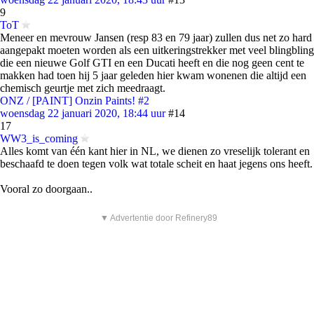
9
ToT
Meneer en mevrouw Jansen (resp 83 en 79 jaar) zullen dus net zo hard
aangepakt moeten worden als een uitkeringstrekker met veel blingbling
die een nieuwe Golf GTI en een Ducati heeft en die nog geen cent te
makken had toen hij 5 jaar geleden hier kwam wonenen die altijd een
chemisch geurtje met zich meedraagt.
ONZ / [PAINT] Onzin Paints! #2
woensdag 22 januari 2020, 18:44 uur
#14
17
WW3_is_coming
Alles komt van één kant hier in NL, we dienen zo vreselijk tolerant en
beschaafd te doen tegen volk wat totale scheit en haat jegens ons heeft.
Vooral zo doorgaan..
▼ Advertentie door Refinery89