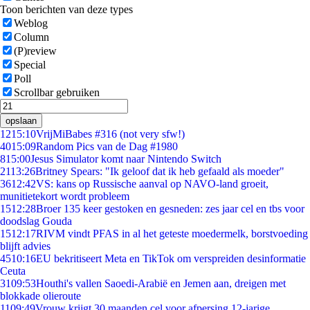
Toon berichten van deze types
Weblog
Column
(P)review
Special
Poll
Scrollbar gebruiken
opslaan
12
15:10
VrijMiBabes #316 (not very sfw!)
40
15:09
Random Pics van de Dag #1980
8
15:00
Jesus Simulator komt naar Nintendo Switch
21
13:26
Britney Spears: "Ik geloof dat ik heb gefaald als moeder"
36
12:42
VS: kans op Russische aanval op NAVO-land groeit,
munitietekort wordt probleem
15
12:28
Broer 135 keer gestoken en gesneden: zes jaar cel en tbs voor
doodslag Gouda
15
12:17
RIVM vindt PFAS in al het geteste moedermelk, borstvoeding
blijft advies
45
10:16
EU bekritiseert Meta en TikTok om verspreiden desinformatie
Ceuta
31
09:53
Houthi's vallen Saoedi-Arabië en Jemen aan, dreigen met
blokkade olieroute
11
09:49
Vrouw krijgt 30 maanden cel voor afpersing 12-jarige