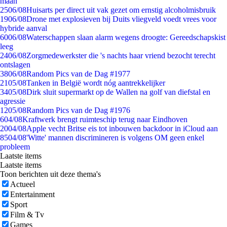
maan
25
06/08
Huisarts per direct uit vak gezet om ernstig alcoholmisbruik
19
06/08
Drone met explosieven bij Duits vliegveld voedt vrees voor
hybride aanval
60
06/08
Waterschappen slaan alarm wegens droogte: Gereedschapskist
leeg
24
06/08
Zorgmedewerkster die 's nachts haar vriend bezocht terecht
ontslagen
38
06/08
Random Pics van de Dag #1977
21
05/08
Tanken in België wordt nóg aantrekkelijker
34
05/08
Dirk sluit supermarkt op de Wallen na golf van diefstal en
agressie
12
05/08
Random Pics van de Dag #1976
6
04/08
Kraftwerk brengt ruimteschip terug naar Eindhoven
20
04/08
Apple vecht Britse eis tot inbouwen backdoor in iCloud aan
85
04/08
'Witte' mannen discrimineren is volgens OM geen enkel
probleem
Laatste items
Laatste items
Toon berichten uit deze thema's
Actueel
Entertainment
Sport
Film & Tv
Games