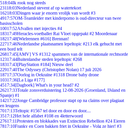
5
18:04
Ik rook nog steeds
231
18:03
Nederland stevent af op watertekort
162
18:03
Dingen waar je enorm vrolijk van wordt #3
49
17:57
OM-Teamleider met kinderporno is oud-directeur van twee
basisscholen
100
17:52
Afvallen met injecties #4
183
17:49
Heracles-voetballer Rai Vloet opgepakt #2 Moordenaar
182
17:48
[Wielrennen #616] Brennan!
227
17:46
Nederlandse plaatsnamen lepeltopic #213 elk gehucht met
een bord telt
268
17:45
[AMV] VS #1312 spammers van de internationale rechtsorde
123
17:44
Buitenlandse steden lepeltopic #268
183
17:43
[PlayStation #184] Nieuw deel
229
17:40
The Odyssey (Christopher Nolan) 17 juli 2026
187
17:37
Oorlog in Oekraïne #1318 Drone baby drone
103
17:36
[La Liga #177]
45
17:34
[Dagboek] What's in your head? #2
262
17:33
Totale zonsverduistering 12-08-2026 (Groenland, IJsland en
Spanje) #1
142
17:22
Jonge Cambridge professor stapt op na claims over plagiaat
en leugens
70
17:13
Teltopic #1567 tel door en door en door....
35
17:12
Het hele alfabet #108 en 4letterwoord
276
17:11
Protesten en blokkades van Extinction Rebellion #24 Eieren
78
17:10
Franky en Coen bakken friet in Oekraïne - Volg ze hier! #3