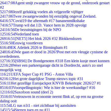
264
17:08
Agent smijt zwangere vrouw op de grond, onderzoek gestart
#2
52
17:08
Jezelf gelukkig voelen als vrijgezelle vijftiger
24
17:06
Twee zwaargewonden bij eenzijdig ongeval Zeeland.
64
16:57
Covid19 the aftermath #17 bananenmilkshake
74
16:57
Trump wil dat J.D. Vance hem in 2028 opvolgt
241
16:56
De bezuinigingen bij de NPO
125
16:54
Nederland toen
269
16:51
[NET5] Het blok 2026 #32 Blokkendozen
55
16:50
Eeuwig voortleven
6
16:49
EK Atletiek 2026 te Birmingham #1
248
16:45
Wie gaan er dood in 2026?Post met een vleugje cynisme de
overledenen.
127
16:35
[SBS6] De Bondgenoten #318 Een klein kusje moet kunnen
22
16:28
Weer een parkeergarage dicht in Dordrecht, auto's zo snel
mogelijk weg
1
16:21
UEFA Super Cup #1 PSG - Aston Villa
62
16:12
Het grote dagelijkse Trump nieuws topic #31
5
16:11
Het gezellige Eurojackpot KNVB Bekertopic 2026/27 #1
85
16:03
Voorspellingstopic: Wie is hier de weerkundige? #16
121
16:02
Saxofoon sound (deel 2)
35
16:01
Vertrouwen in economie neemt flink af, op een na grootse
daling ooit
1
15:54
LG nas n1t1 - niet zichtbaar bij aansluiten
145
15:54
Sterren toen en nu #11