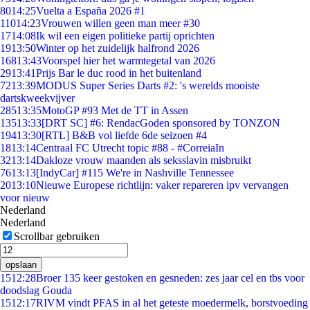
80
14:25
Vuelta a España 2026 #1
110
14:23
Vrouwen willen geen man meer #30
17
14:08
Ik wil een eigen politieke partij oprichten
19
13:50
Winter op het zuidelijk halfrond 2026
168
13:43
Voorspel hier het warmtegetal van 2026
29
13:41
Prijs Bar le duc rood in het buitenland
72
13:39
MODUS Super Series Darts #2: 's werelds mooiste
dartskweekvijver
285
13:35
MotoGP #93 Met de TT in Assen
135
13:33
[DRT SC] #6: RendacGoden sponsored by TONZON
194
13:30
[RTL] B&B vol liefde 6de seizoen #4
18
13:14
Centraal FC Utrecht topic #88 - #CorreiaIn
32
13:14
Dakloze vrouw maanden als seksslavin misbruikt
76
13:13
[IndyCar] #115 We're in Nashville Tennessee
20
13:10
Nieuwe Europese richtlijn: vaker repareren ipv vervangen
voor nieuw
Nederland
Nederland
Scrollbar gebruiken
opslaan
15
12:28
Broer 135 keer gestoken en gesneden: zes jaar cel en tbs voor
doodslag Gouda
15
12:17
RIVM vindt PFAS in al het geteste moedermelk, borstvoeding