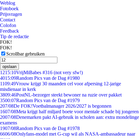
Weblog
Fotoboek
Prijsvragen
Contact
Colofon
Feedback
Tip de redactie
FOK!
FOK!
Scrollbar gebruiken
opslaan
12
15:10
VrijMiBabes #316 (not very sfw!)
40
15:09
Random Pics van de Dag #1980
11
09:49
Vrouw krijgt 30 maanden cel voor afpersing 12-jarige
misdienaar in kerk
38
09:46
PostNL-bezorger steekt bewoner na ruzie over pakket
35
00:07
Random Pics van de Dag #1979
2
07/08
De FOK!Voetbalmanager 2026/2027 is begonnen
16
07/08
Meta krijgt half miljard boete voor mentale schade bij jongeren
20
07/08
Denemarken pakt AI-gebruik in scholen aan: extra mondelinge
examens
19
07/08
Random Pics van de Dag #1978
66
06/08
Onlyfans-model met G-cup wil als NASA-ambassadeur naar