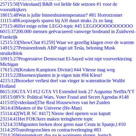
257
15:50
[Videoland] B&B vol liefde 6de seizoen #1 voor de
vooruitkijkers
180
15:48
Wat is jullie binnenhuistemperatuur? #81 Horrorzomer
111
15:48
Koopzegels sparen bij AH duurt straks 2x zo lang
275
15:46
Het enige echte LEGO-topic #45 LEGOOOOOOOOOOO
60
15:37
200.000 mensen geëvacueerd vanwege bosbrand in Zuidwest-
Frankrijk
125
15:33
[ShowChat #1259] Waar we gezellig klagen over de warmte
149
15:27
Pensioenfonds ABP stapt uit Tesla, beloning Musk
struikelblok
109
15:27
Progressieve Democraat El-Sayed wint nipt voorverkiezing
Michigan
176
15:26
[Keuken Kampioen Divisie] #44 Vitesse mag weg
213
15:22
Bloemen/planten in je eigen tuin #94 Kleur!
42
15:12
Bezoeker verliest deel van vinger in waterattractie Walibi
Holland
86
15:10
GTA VI #12 GTA VI Extended look 27 Augustus Netflix/YT
185
15:08
VS: Political Wars, Voter Fraud and Secret Agendas #148
41
15:05
[videoland]The Real Housewives van het Zuiden
36
14:43
Masters of the Universe (He-Man)
151
14:42
[WLR SC #417] Nieuw deel openen was kaputt
231
14:41
Het FOK!kers maken teringherrie topic
152
14:31
Migranten breken door grens naar Ceuta in Spanje,l #10
31
14:29
Transfergeruchten en contractverlenging #83
73
14:26
Woningtekort: dus ga je woningen slopen, logisch