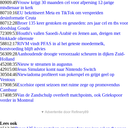
809
09:49
Vrouw krijgt 30 maanden cel voor afpersing 12-jarige
misdienaar in kerk
807
10:16
EU bekritiseert Meta en TikTok om verspreiden
desinformatie Ceuta
807
12:28
Broer 135 keer gestoken en gesneden: zes jaar cel en tbs voor
doodslag Gouda
723
09:53
Houthi's vallen Saoedi-Arabië en Jemen aan, dreigen met
blokkade olieroute
588
12:17
RIVM vindt PFAS in al het geteste moedermelk,
borstvoeding blijft advies
563
09:28
Aanhoudende droogte veroorzaakt scheuren in dijken Zuid-
Holland
452
08:35
Nieuw te streamen in augustus
429
15:00
Jesus Simulator komt naar Nintendo Switch
305
04:46
Niewiadoma profiteert van pokerspel en grijpt geel op
Ventoux
179
08:56
Excelsior opent seizoen met ruime zege op promovendus
Cambuur
174
08:59
Van de Zandschulp overleeft matchpoints, ook Griekspoor
verder in Montreal
▼ Advertentie door Refinery89
Lees ook