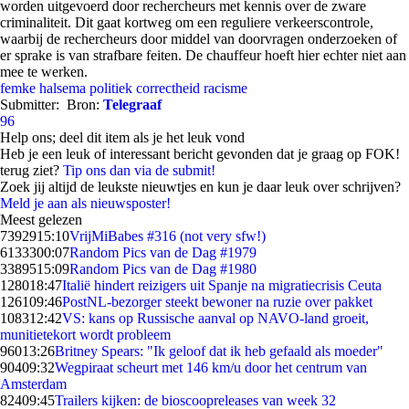
worden uitgevoerd door rechercheurs met kennis over de zware
criminaliteit. Dit gaat kortweg om een reguliere verkeerscontrole,
waarbij de rechercheurs door middel van doorvragen onderzoeken of
er sprake is van strafbare feiten. De chauffeur hoeft hier echter niet aan
mee te werken.
femke halsema
politiek correctheid
racisme
Submitter:
Bron:
Telegraaf
96
Help ons; deel dit item als je het leuk vond
Heb je een leuk of interessant bericht gevonden dat je graag op FOK!
terug ziet?
Tip ons dan via de submit!
Zoek jij altijd de leukste nieuwtjes en kun je daar leuk over schrijven?
Meld je aan als nieuwsposter!
Meest gelezen
73929
15:10
VrijMiBabes #316 (not very sfw!)
61333
00:07
Random Pics van de Dag #1979
33895
15:09
Random Pics van de Dag #1980
1280
18:47
Italië hindert reizigers uit Spanje na migratiecrisis Ceuta
1261
09:46
PostNL-bezorger steekt bewoner na ruzie over pakket
1083
12:42
VS: kans op Russische aanval op NAVO-land groeit,
munitietekort wordt probleem
960
13:26
Britney Spears: "Ik geloof dat ik heb gefaald als moeder"
904
09:32
Wegpiraat scheurt met 146 km/u door het centrum van
Amsterdam
824
09:45
Trailers kijken: de bioscoopreleases van week 32