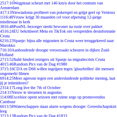
25
17:16
Wegpiraat scheurt met 146 km/u door het centrum van
Amsterdam
4
17:13
Niewiadoma profiteert van pokerspel en grijpt geel op Ventoux
11
16:48
Vrouw krijgt 30 maanden cel voor afpersing 12-jarige
misdienaar in kerk
38
16:48
PostNL-bezorger steekt bewoner na ruzie over pakket
45
16:24
EU bekritiseert Meta en TikTok om verspreiden desinformatie
Ceuta
62
16:23
Spanje: bijna alle migranten in Ceuta weer teruggekeerd naar
Marokko
7
16:10
Aanhoudende droogte veroorzaakt scheuren in dijken Zuid-
Holland
27
15:52
Italië hindert reizigers uit Spanje na migratiecrisis Ceuta
40
15:46
Random Pics van de Dag #1980
37
15:16
CDA en D66 willen ingrijpen tegen 'gluurbrillen' die mensen
ongemerkt filmen
69
14:25
Meer agressie tegen een andersluidende politieke mening, laat
jij je intimideren?
23
14:17
Long live the 7th of October
2
14:11
Nieuw te streamen in augustus
1
14:08
Excelsior opent seizoen met ruime zege op promovendus
Cambuur
60
13:58
Waterschappen slaan alarm wegens droogte: Gereedschapskist
leeg
37
13:13
Random Pics van de Dag #1833