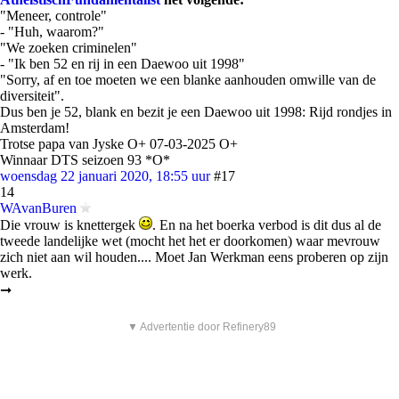
"Meneer, controle"
- "Huh, waarom?"
"We zoeken criminelen"
- "Ik ben 52 en rij in een Daewoo uit 1998"
"Sorry, af en toe moeten we een blanke aanhouden omwille van de
diversiteit".
Dus ben je 52, blank en bezit je een Daewoo uit 1998: Rijd rondjes in
Amsterdam!
Trotse papa van Jyske O+ 07-03-2025 O+
Winnaar DTS seizoen 93 *O*
woensdag 22 januari 2020, 18:55 uur
#17
14
WAvanBuren
Die vrouw is knettergek
. En na het boerka verbod is dit dus al de
tweede landelijke wet (mocht het het er doorkomen) waar mevrouw
zich niet aan wil houden.... Moet Jan Werkman eens proberen op zijn
werk.
➞
▼ Advertentie door Refinery89