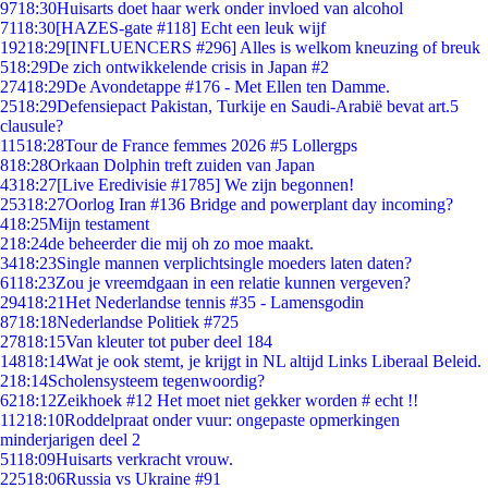
97
18:30
Huisarts doet haar werk onder invloed van alcohol
71
18:30
[HAZES-gate #118] Echt een leuk wijf
192
18:29
[INFLUENCERS #296] Alles is welkom kneuzing of breuk
5
18:29
De zich ontwikkelende crisis in Japan #2
274
18:29
De Avondetappe #176 - Met Ellen ten Damme.
25
18:29
Defensiepact Pakistan, Turkije en Saudi-Arabië bevat art.5
clausule?
115
18:28
Tour de France femmes 2026 #5 Lollergps
8
18:28
Orkaan Dolphin treft zuiden van Japan
43
18:27
[Live Eredivisie #1785] We zijn begonnen!
253
18:27
Oorlog Iran #136 Bridge and powerplant day incoming?
4
18:25
Mijn testament
2
18:24
de beheerder die mij oh zo moe maakt.
34
18:23
Single mannen verplichtsingle moeders laten daten?
61
18:23
Zou je vreemdgaan in een relatie kunnen vergeven?
294
18:21
Het Nederlandse tennis #35 - Lamensgodin
87
18:18
Nederlandse Politiek #725
278
18:15
Van kleuter tot puber deel 184
148
18:14
Wat je ook stemt, je krijgt in NL altijd Links Liberaal Beleid.
2
18:14
Scholensysteem tegenwoordig?
62
18:12
Zeikhoek #12 Het moet niet gekker worden # echt !!
112
18:10
Roddelpraat onder vuur: ongepaste opmerkingen
minderjarigen deel 2
51
18:09
Huisarts verkracht vrouw.
225
18:06
Russia vs Ukraine #91