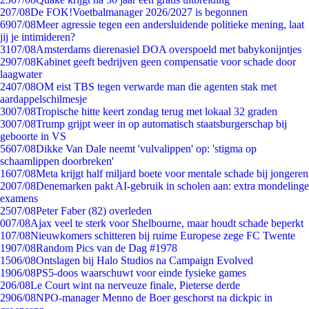
2
07/08
De FOK!Voetbalmanager 2026/2027 is begonnen
69
07/08
Meer agressie tegen een andersluidende politieke mening, laat
jij je intimideren?
31
07/08
Amsterdams dierenasiel DOA overspoeld met babykonijntjes
29
07/08
Kabinet geeft bedrijven geen compensatie voor schade door
laagwater
24
07/08
OM eist TBS tegen verwarde man die agenten stak met
aardappelschilmesje
30
07/08
Tropische hitte keert zondag terug met lokaal 32 graden
30
07/08
Trump grijpt weer in op automatisch staatsburgerschap bij
geboorte in VS
56
07/08
Dikke Van Dale neemt 'vulvalippen' op: 'stigma op
schaamlippen doorbreken'
16
07/08
Meta krijgt half miljard boete voor mentale schade bij jongeren
20
07/08
Denemarken pakt AI-gebruik in scholen aan: extra mondelinge
examens
25
07/08
Peter Faber (82) overleden
0
07/08
Ajax veel te sterk voor Shelbourne, maar houdt schade beperkt
1
07/08
Nieuwkomers schitteren bij ruime Europese zege FC Twente
19
07/08
Random Pics van de Dag #1978
15
06/08
Ontslagen bij Halo Studios na Campaign Evolved
19
06/08
PS5-doos waarschuwt voor einde fysieke games
2
06/08
Le Court wint na nerveuze finale, Pieterse derde
29
06/08
NPO-manager Menno de Boer geschorst na dickpic in