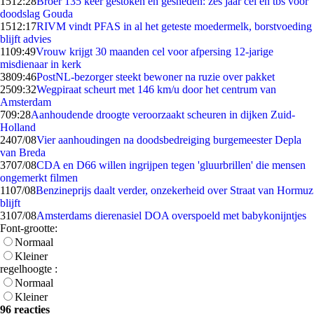
15
12:28
Broer 135 keer gestoken en gesneden: zes jaar cel en tbs voor
doodslag Gouda
15
12:17
RIVM vindt PFAS in al het geteste moedermelk, borstvoeding
blijft advies
11
09:49
Vrouw krijgt 30 maanden cel voor afpersing 12-jarige
misdienaar in kerk
38
09:46
PostNL-bezorger steekt bewoner na ruzie over pakket
25
09:32
Wegpiraat scheurt met 146 km/u door het centrum van
Amsterdam
7
09:28
Aanhoudende droogte veroorzaakt scheuren in dijken Zuid-
Holland
24
07/08
Vier aanhoudingen na doodsbedreiging burgemeester Depla
van Breda
37
07/08
CDA en D66 willen ingrijpen tegen 'gluurbrillen' die mensen
ongemerkt filmen
11
07/08
Benzineprijs daalt verder, onzekerheid over Straat van Hormuz
blijft
31
07/08
Amsterdams dierenasiel DOA overspoeld met babykonijntjes
Font-grootte:
Normaal
Kleiner
regelhoogte :
Normaal
Kleiner
96 reacties