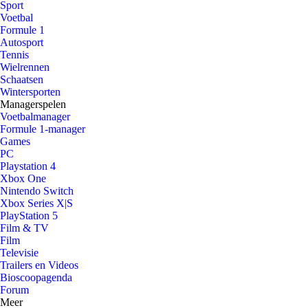
Sport
Voetbal
Formule 1
Autosport
Tennis
Wielrennen
Schaatsen
Wintersporten
Managerspelen
Voetbalmanager
Formule 1-manager
Games
PC
Playstation 4
Xbox One
Nintendo Switch
Xbox Series X|S
PlayStation 5
Film & TV
Film
Televisie
Trailers en Videos
Bioscoopagenda
Forum
Meer