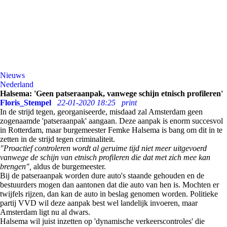
Nieuws
Nederland
Halsema: 'Geen patseraanpak, vanwege schijn etnisch profileren'
Floris_Stempel
22-01-2020 18:25
print
In de strijd tegen, georganiseerde, misdaad zal Amsterdam geen
zogenaamde 'patseraanpak' aangaan. Deze aanpak is enorm succesvol
in Rotterdam, maar burgemeester Femke Halsema is bang om dit in te
zetten in de strijd tegen criminaliteit.
"Proactief controleren wordt
al geruime tijd niet meer uitgevoerd
vanwege de schijn van etnisch profileren die dat met zich mee kan
brengen",
aldus de burgemeester.
Bij de patseraanpak worden dure auto's staande gehouden en de
bestuurders mogen dan aantonen dat die auto van hen is. Mochten er
twijfels rijzen, dan kan de auto in beslag genomen worden. Politieke
partij VVD wil deze aanpak best wel landelijk invoeren, maar
Amsterdam ligt nu al dwars.
Halsema wil juist inzetten op '
dynamische verkeerscontroles' die