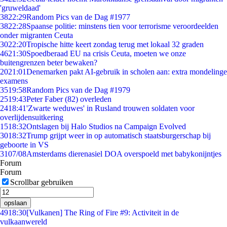
'gruweldaad'
38
22:29
Random Pics van de Dag #1977
38
22:28
Spaanse politie: minstens tien voor terrorisme veroordeelden
onder migranten Ceuta
30
22:20
Tropische hitte keert zondag terug met lokaal 32 graden
46
21:30
Spoedberaad EU na crisis Ceuta, moeten we onze
buitengrenzen beter bewaken?
20
21:01
Denemarken pakt AI-gebruik in scholen aan: extra mondelinge
examens
35
19:58
Random Pics van de Dag #1979
25
19:43
Peter Faber (82) overleden
24
18:41
'Zwarte weduwes' in Rusland trouwen soldaten voor
overlijdensuitkering
15
18:32
Ontslagen bij Halo Studios na Campaign Evolved
30
18:32
Trump grijpt weer in op automatisch staatsburgerschap bij
geboorte in VS
31
07/08
Amsterdams dierenasiel DOA overspoeld met babykonijntjes
Forum
Forum
Scrollbar gebruiken
opslaan
49
18:30
[Vulkanen] The Ring of Fire #9: Activiteit in de
vulkaanwereld