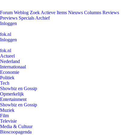
Forum
Weblog
Zoek
Actieve Items
Nieuws
Columns
Reviews
Previews
Specials
Archief
Inloggen
fok.nl
Inloggen
fok.nl
Actueel
Nederland
Internationaal
Economie
Politiek
Tech
Showbiz en Gossip
Opmerkelijk
Entertainment
Showbiz en Gossip
Muziek
Film
Televisie
Media & Cultuur
Bioscoopagenda