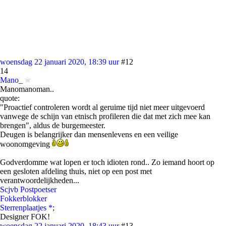
woensdag 22 januari 2020, 18:39 uur
#12
14
Mano_
Manomanoman..
quote:
"Proactief controleren wordt al geruime tijd niet meer uitgevoerd
vanwege de schijn van etnisch profileren die dat met zich mee kan
brengen", aldus de burgemeester.
Deugen is belangrijker dan mensenlevens en een veilige
woonomgeving
Godverdomme wat lopen er toch idioten rond.. Zo iemand hoort op
een gesloten afdeling thuis, niet op een post met
verantwoordelijkheden...
Scjvb Postpoetser
Fokkerblokker
Sterrenplaatjes *;
Designer FOK!
woensdag 22 januari 2020, 18:43 uur
#13