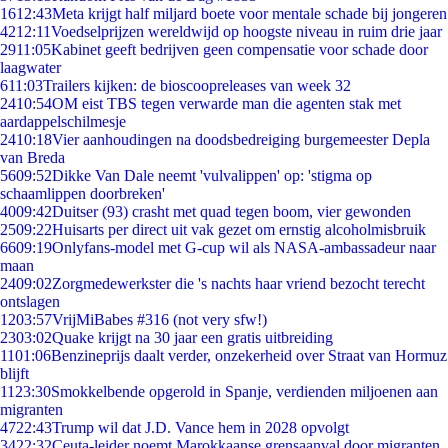
16
12:43
Meta krijgt half miljard boete voor mentale schade bij jongeren
42
12:11
Voedselprijzen wereldwijd op hoogste niveau in ruim drie jaar
29
11:05
Kabinet geeft bedrijven geen compensatie voor schade door
laagwater
6
11:03
Trailers kijken: de bioscoopreleases van week 32
24
10:54
OM eist TBS tegen verwarde man die agenten stak met
aardappelschilmesje
24
10:18
Vier aanhoudingen na doodsbedreiging burgemeester Depla
van Breda
56
09:52
Dikke Van Dale neemt 'vulvalippen' op: 'stigma op
schaamlippen doorbreken'
40
09:42
Duitser (93) crasht met quad tegen boom, vier gewonden
25
09:22
Huisarts per direct uit vak gezet om ernstig alcoholmisbruik
66
09:19
Onlyfans-model met G-cup wil als NASA-ambassadeur naar
maan
24
09:02
Zorgmedewerkster die 's nachts haar vriend bezocht terecht
ontslagen
12
03:57
VrijMiBabes #316 (not very sfw!)
23
03:02
Quake krijgt na 30 jaar een gratis uitbreiding
11
01:06
Benzineprijs daalt verder, onzekerheid over Straat van Hormuz
blijft
11
23:30
Smokkelbende opgerold in Spanje, verdienden miljoenen aan
migranten
47
22:43
Trump wil dat J.D. Vance hem in 2028 opvolgt
34
22:32
Ceuta-leider noemt Marokkaanse grensaanval door migranten