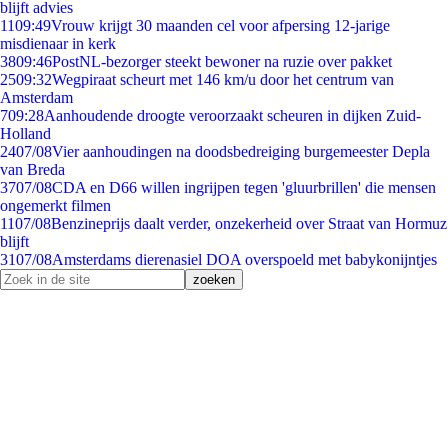
blijft advies
11
09:49
Vrouw krijgt 30 maanden cel voor afpersing 12-jarige
misdienaar in kerk
38
09:46
PostNL-bezorger steekt bewoner na ruzie over pakket
25
09:32
Wegpiraat scheurt met 146 km/u door het centrum van
Amsterdam
7
09:28
Aanhoudende droogte veroorzaakt scheuren in dijken Zuid-
Holland
24
07/08
Vier aanhoudingen na doodsbedreiging burgemeester Depla
van Breda
37
07/08
CDA en D66 willen ingrijpen tegen 'gluurbrillen' die mensen
ongemerkt filmen
11
07/08
Benzineprijs daalt verder, onzekerheid over Straat van Hormuz
blijft
31
07/08
Amsterdams dierenasiel DOA overspoeld met babykonijntjes