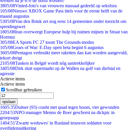
werken na je 67e de norm worden?
38
05/08
Vinted-foto's van vrouwen massaal gedeeld op seksfora
1
05/08
Nieuwe XBOX Game Pass titels voor de eerste helft van de
maand augustus
53
05/08
Van den Brink zet nog eens 14 gemeenten onder toezicht om
spreidingswet
18
05/08
Iran overweegt Europese hulp bij ruimen mijnen in Straat van
Hormuz
3
05/08
EA Sports FC 27 toont The Grounds-modus
1
05/08
Gears of War: E-Day open beta begint 6 augustus
36
05/08
Pentagon verbruikt meer raketten dan kan worden aangevuld,
tekort dreigt
21
05/08
Tanken in België wordt nóg aantrekkelijker
34
05/08
Dirk sluit supermarkt op de Wallen na golf van diefstal en
agressie
Actieve items
Actieve items
Scrollbar gebruiken
opslaan
16
05:35
Duitser (93) crasht met quad tegen boom, vier gewonden
22
04:53
NPO-manager Menno de Boer geschorst na dickpic in
groepsapp
14
04:51
'Zwarte weduwes' in Rusland trouwen soldaten voor
overlijdensuitkering