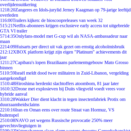
overlijdensuitkering
12
18:20
Zangeres en Idols-jurylid Jerney Kaagman op 79-jarige leeftijd
overleden
1
16:00
Trailers kijken: de bioscoopreleases van week 32
5
15:21
Netflix-abonnees krijgen exclusieve early access tot uitgebreide
GTA VI trailer
57
14:35
Onlyfans-model met G-cup wil als NASA-ambassadeur naar
maan
22
14:09
Huisarts per direct uit vak gezet om ernstig alcoholmisbruik
2
12:12
XBOX platform krijgt zijn eigen "Platinum" achievements dit
jaar
12
11:27
Capibara's lopen Braziliaans parlementsgebouw Mato Grosso
binnen
51
10:59
Israël meldt dood twee militairen in Zuid-Libanon, vergelding
aangekondigd
15
10:48
Hiroshima herdenkt slachtoffers atoombom, 81 jaar later
16
10:32
Drone met explosieven bij Duits vliegveld voedt vrees voor
hybride aanval
33
10:28
Wakker Dier dient klacht in tegen insectenfabriek Protix om
duurzaamheidsclaims
22
10:16
Iran en Oman eens over route Straat van Hormuz, VS
buitenspel
25
10:08
NAVO zet wegens Russische provocatie 250% meer
gevechtsvliegtuigen in
55
09:33
Waterschappen slaan alarm wegens droogte: Gereedschapskist