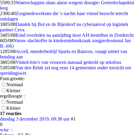
55
09:33
Waterschappen slaan alarm wegens droogte: Gereedschapskist
leeg
23
06:40
Zorgmedewerkster die 's nachts haar vriend bezocht terecht
ontslagen
18
05/08
Datalek bij Bol en de Bijenkorf na cyberaanval op logistiek
partner Ceva
34
05/08
Kind overleden na aanrijding door AH-bestelbus in Dordrecht
6
05/08
Nieuw slachtoffer in kindermisbruikzaak zorgprofessional Jan
B. (66)
12
05/08
Accell, moederbedrijf Sparta en Batavus, vraagt uitstel van
betaling aan
38
05/08
Vinted-foto's van vrouwen massaal gedeeld op seksfora
53
05/08
Van den Brink zet nog eens 14 gemeenten onder toezicht om
spreidingswet
Font-grootte:
Normaal
Kleiner
regelhoogte :
Normaal
Kleiner
17 reacties
dinsdag 3 december 2019, 09:38 uur
#1
0
wise