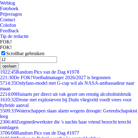
Weblog
Fotoboek
Prijsvragen
Contact
Colofon
Feedback
Tip de redactie
FOK!
FOK!
Scrollbar gebruiken
opslaan
19
22:45
Random Pics van de Dag #1978
2
21:30
De FOK!Voetbalmanager 2026/2027 is begonnen
57
14:35
Onlyfans-model met G-cup wil als NASA-ambassadeur naar
maan
22
14:09
Huisarts per direct uit vak gezet om ernstig alcoholmisbruik
16
10:32
Drone met explosieven bij Duits vliegveld voedt vrees voor
hybride aanval
55
09:33
Waterschappen slaan alarm wegens droogte: Gereedschapskist
leeg
23
06:40
Zorgmedewerkster die 's nachts haar vriend bezocht terecht
ontslagen
37
06/08
Random Pics van de Dag #1977