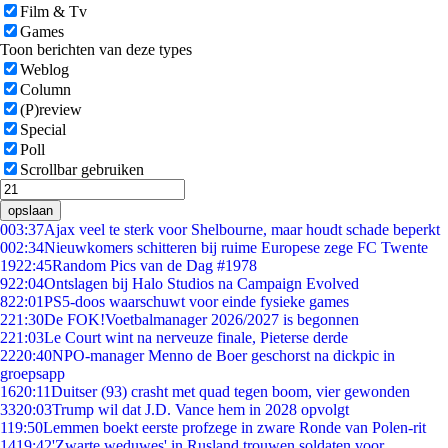
Film & Tv
Games
Toon berichten van deze types
Weblog
Column
(P)review
Special
Poll
Scrollbar gebruiken
opslaan
0
03:37
Ajax veel te sterk voor Shelbourne, maar houdt schade beperkt
0
02:34
Nieuwkomers schitteren bij ruime Europese zege FC Twente
19
22:45
Random Pics van de Dag #1978
9
22:04
Ontslagen bij Halo Studios na Campaign Evolved
8
22:01
PS5-doos waarschuwt voor einde fysieke games
2
21:30
De FOK!Voetbalmanager 2026/2027 is begonnen
2
21:03
Le Court wint na nerveuze finale, Pieterse derde
22
20:40
NPO-manager Menno de Boer geschorst na dickpic in
groepsapp
16
20:11
Duitser (93) crasht met quad tegen boom, vier gewonden
33
20:03
Trump wil dat J.D. Vance hem in 2028 opvolgt
1
19:50
Lemmen boekt eerste profzege in zware Ronde van Polen-rit
14
19:42
'Zwarte weduwes' in Rusland trouwen soldaten voor