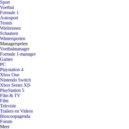
Sport
Voetbal
Formule 1
Autosport
Tennis
Wielrennen
Schaatsen
Wintersporten
Managerspelen
Voetbalmanager
Formule 1-manager
Games
PC
Playstation 4
Xbox One
Nintendo Switch
Xbox Series X|S
PlayStation 5
Film & TV
Film
Televisie
Trailers en Videos
Bioscoopagenda
Forum
Meer