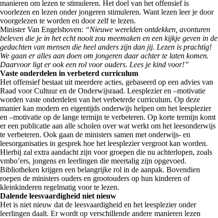
manieren om lezen te stimuleren. Het doel van het offensief is
voorlezen en lezen onder jongeren stimuleren. Want lezen leer je door
voorgelezen te worden en door zelf te lezen.
Minister Van Engelshoven:
“Nieuwe werelden ontdekken, avonturen
beleven die je in het echt nooit zou meemaken en een kijkje geven in de
gedachten van mensen die heel anders zijn dan jij. Lezen is prachtig!
We gaan er alles aan doen om jongeren daar achter te laten komen.
Daarvoor ligt er ook een rol voor ouders. Lees je kind voor!”
Vaste onderdelen in verbeterd curriculum
Het offensief bestaat uit meerdere acties, gebaseerd op een advies van
Raad voor Cultuur en de Onderwijsraad. Leesplezier en –motivatie
worden vaste onderdelen van het verbeterde curriculum. Op deze
manier kan modern en eigentijds onderwijs helpen om het leesplezier
en –motivatie op de lange termijn te verbeteren. Op korte termijn komt
er een publicatie aan alle scholen over wat werkt om het leesonderwijs
te verbeteren. Ook gaan de ministers samen met onderwijs- en
leesorganisaties in gesprek hoe het leesplezier vergroot kan worden.
Hierbij zal extra aandacht zijn voor groepen die nu achterlopen, zoals
vmbo’ers, jongens en leerlingen die meertalig zijn opgevoed.
Bibliotheken krijgen een belangrijke rol in de aanpak. Bovendien
roepen de ministers ouders en grootouders op hun kinderen of
kleinkinderen regelmatig voor te lezen.
Dalende leesvaardigheid niet nieuw
Het is niet nieuw dat de leesvaardigheid en het leesplezier onder
leerlingen daalt. Er wordt op verschillende andere manieren lezen