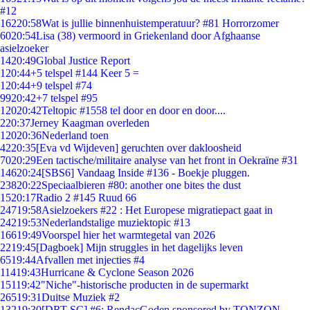
#12
162
20:58
Wat is jullie binnenhuistemperatuur? #81 Horrorzomer
60
20:54
Lisa (38) vermoord in Griekenland door Afghaanse
asielzoeker
14
20:49
Global Justice Report
1
20:44
+5 telspel #144 Keer 5 =
1
20:44
+9 telspel #74
99
20:42
+7 telspel #95
120
20:42
Teltopic #1558 tel door en door en door....
2
20:37
Jerney Kaagman overleden
120
20:36
Nederland toen
42
20:35
[Eva vd Wijdeven] geruchten over dakloosheid
70
20:29
Een tactische/militaire analyse van het front in Oekraïne #31
146
20:24
[SBS6] Vandaag Inside #136 - Boekje pluggen.
238
20:22
Speciaalbieren #80: another one bites the dust
15
20:17
Radio 2 #145 Ruud 66
247
19:58
Asielzoekers #22 : Het Europese migratiepact gaat in
242
19:53
Nederlandstalige muziektopic #13
166
19:49
Voorspel hier het warmtegetal van 2026
22
19:45
[Dagboek] Mijn struggles in het dagelijks leven
65
19:44
Afvallen met injecties #4
114
19:43
Hurricane & Cyclone Season 2026
151
19:42
"Niche"-historische producten in de supermarkt
265
19:31
Duitse Muziek #2
132
19:30
[DRT SC] #6: RendacGoden sponsored by TONZON