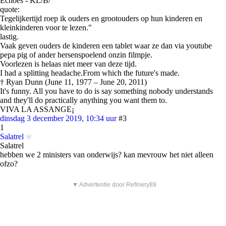
Echoes - KL/B/
quote:
Tegelijkertijd roep ik ouders en grootouders op hun kinderen en
kleinkinderen voor te lezen."
lastig.
Vaak geven ouders de kinderen een tablet waar ze dan via youtube
pepa pig of ander hersenspoelend onzin filmpje.
Voorlezen is helaas niet meer van deze tijd.
I had a splitting headache.From which the future's made.
† Ryan Dunn (June 11, 1977 – June 20, 2011)
It's funny. All you have to do is say something nobody understands
and they'll do practically anything you want them to.
VIVA LA ASSANGE¡
dinsdag 3 december 2019, 10:34 uur
#3
1
Salatrel
Salatrel
hebben we 2 ministers van onderwijs? kan mevrouw het niet alleen
ofzo?
▼ Advertentie door Refinery89