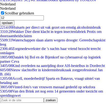
Nederland
Nederland
Scrollbar gebruiken
opslaan
22
14:09
Huisarts per direct uit vak gezet om ernstig alcoholmisbruik
33
10:28
Wakker Dier dient klacht in tegen insectenfabriek Protix om
duurzaamheidsclaims
55
09:33
Waterschappen slaan alarm wegens droogte: Gereedschapskist
leeg
23
06:40
Zorgmedewerkster die 's nachts haar vriend bezocht terecht
ontslagen
18
05/08
Datalek bij Bol en de Bijenkorf na cyberaanval op logistiek
partner Ceva
34
05/08
Kind overleden na aanrijding door AH-bestelbus in Dordrecht
6
05/08
Nieuw slachtoffer in kindermisbruikzaak zorgprofessional Jan
B. (66)
12
05/08
Accell, moederbedrijf Sparta en Batavus, vraagt uitstel van
betaling aan
38
05/08
Vinted-foto's van vrouwen massaal gedeeld op seksfora
53
05/08
Van den Brink zet nog eens 14 gemeenten onder toezicht om
spreidingswet