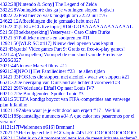
43
22:28
[Nintendo & Sony] The Legend of Zelda
38
22:28
Woningtekort: dus ga je woningen slopen, logisch
180
22:22
Post hier zo vaak mogelijk om 22:22 uur #76
246
22:12
Afbeeldingen die je gemaakt hebt met AI
216
22:05
[UEL/ECL live topic] #160 GOAAAAAAAAAAAAAL
5
21:58
[Boekbespreking] Yesteryear - Caro Claire Burke
193
21:57
Politieke meme's en spotprenten #11
129
21:50
[WLR SC #417] Nieuw deel openen was kaputt
8
21:45
[gratis] Videogames Part 9: Gratis en free-to-play games!
32
21:45
[Voorspellen] Voorspel de eindstand van de Eredivisie
2026/2027
20
21:44
Nieuwe Marvel films. #12
99
21:39
[NPO1] Het Familiediner #23 - te allen tijden
134
21:33
FOK!ers die stoppen met alcohol - waar we stoppen #21
65
21:32
De neergang van Duitsland als lichtend voorbeeld #3
123
21:29
[Nederlands Elftal] Op naar Louis IV?
69
21:27
De Bondgenoten Spoiler Topic #3
83
21:25
UEFA kondigt boycot van FIFA-competities aan vanwege
plan Infantino
140
21:19
Zaken waar je je echt dood aan ergert #17 - Werklui
68
21:18
Spaanstalige nummers #34 A que calor nos pasaremos por el
verano?
111
21:17
[Wielrennen #616] Brennan!
270
21:15
Het enige echte LEGO-topic #45 LEGOOOOOOOOOOO
169
21:13
Wat is op dit moment volgens jou de meest irritante reclame?