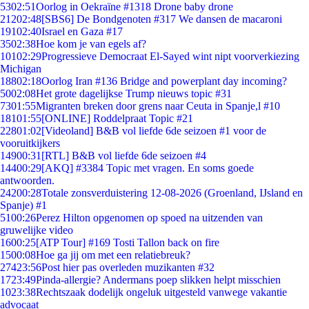
53
02:51
Oorlog in Oekraïne #1318 Drone baby drone
212
02:48
[SBS6] De Bondgenoten #317 We dansen de macaroni
191
02:40
Israel en Gaza #17
35
02:38
Hoe kom je van egels af?
101
02:29
Progressieve Democraat El-Sayed wint nipt voorverkiezing
Michigan
188
02:18
Oorlog Iran #136 Bridge and powerplant day incoming?
50
02:08
Het grote dagelijkse Trump nieuws topic #31
73
01:55
Migranten breken door grens naar Ceuta in Spanje,l #10
181
01:55
[ONLINE] Roddelpraat Topic #21
228
01:02
[Videoland] B&B vol liefde 6de seizoen #1 voor de
vooruitkijkers
149
00:31
[RTL] B&B vol liefde 6de seizoen #4
144
00:29
[AKQ] #3384 Topic met vragen. En soms goede
antwoorden.
242
00:28
Totale zonsverduistering 12-08-2026 (Groenland, IJsland en
Spanje) #1
51
00:26
Perez Hilton opgenomen op spoed na uitzenden van
gruwelijke video
16
00:25
[ATP Tour] #169 Tosti Tallon back on fire
15
00:08
Hoe ga jij om met een relatiebreuk?
274
23:56
Post hier pas overleden muzikanten #32
17
23:49
Pinda-allergie? Andermans poep slikken helpt misschien
10
23:38
Rechtszaak dodelijk ongeluk uitgesteld vanwege vakantie
advocaat