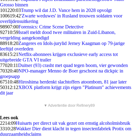
Grosso binnen
1012
20:03
Trump wil dat J.D. Vance hem in 2028 opvolgt
1006
19:42
'Zwarte weduwes' in Rusland trouwen soldaten voor
overlijdensuitkering
989
07:00
Forensics: Crime Scene Detective
927
10:59
Israël meldt dood twee militairen in Zuid-Libanon,
vergelding aangekondigd
889
18:20
Zangeres en Idols-jurylid Jerney Kaagman op 79-jarige
leeftijd overleden
836
15:21
Netflix-abonnees krijgen exclusieve early access tot
uitgebreide GTA VI trailer
770
20:11
Duitser (93) crasht met quad tegen boom, vier gewonden
703
20:40
NPO-manager Menno de Boer geschorst na dickpic in
groepsapp
675
10:48
Hiroshima herdenkt slachtoffers atoombom, 81 jaar later
503
12:12
XBOX platform krijgt zijn eigen "Platinum" achievements
dit jaar
▼ Advertentie door Refinery89
Lees ook
22
14:09
Huisarts per direct uit vak gezet om ernstig alcoholmisbruik
33
10:28
Wakker Dier dient klacht in tegen insectenfabriek Protix om
duurzaamheidsclaims