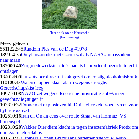
Terugblik op de Hartstocht
(Fotoverslag)
Meest gelezen
55112
22:45
Random Pics van de Dag #1978
1899
14:35
Onlyfans-model met G-cup wil als NASA-ambassadeur
naar maan
1876
06:40
Zorgmedewerkster die 's nachts haar vriend bezocht terecht
ontslagen
1340
14:09
Huisarts per direct uit vak gezet om ernstig alcoholmisbruik
1101
09:33
Waterschappen slaan alarm wegens droogte:
Gereedschapskist leeg
1097
10:08
NAVO zet wegens Russische provocatie 250% meer
gevechtsvliegtuigen in
1033
10:32
Drone met explosieven bij Duits vliegveld voedt vrees voor
hybride aanval
1025
10:16
Iran en Oman eens over route Straat van Hormuz, VS
buitenspel
1023
10:28
Wakker Dier dient klacht in tegen insectenfabriek Protix om
duurzaamheidsclaims
1015
11:27
Capibara's lopen Braziliaans parlementsgebouw Mato