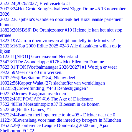
25
23:24
[2026/2027] Eredivisietoto #1
203
23:24
Het Grote Songfestivalfeest Ziggo Dome #5 13 november
2026
20
23:23
Capibara's wandelen doodleuk het Braziliaanse parlement
binnen
188
23:20
[SBS6] De Oranjezomer #10 Helene je kan het niet stop
ermee
18
23:19
Waarom doen vrouwen altijd hun telly in de kontzak?
233
23:16
Top 2000 Editie 2025 #243 Alle dikzakken willen op je
lijken
51
23:11
[NPO1] Goedenavond Nederland
254
23:11
De Avondetappe #176 - Met Ellen ten Damme.
76
23:01
[FOK!Voetbalmanager 2026/2027] #1 We zijn er weer
79
22:59
Meer dan 40 uur werken.
179
22:56
[PlayStation #184] Nieuw deel
109
22:56
Kapper Walat (27) slachtoffer van vernielingen
11
22:52
[Crowdfunding] #443 Rentestijgingen?
60
22:52
Jerney Kaagman overleden
255
22:48
[UFO/UAP] #16 The Age of Disclosure
75
22:48
Het Moestuintopic #37 Bloesem in de bomen
55
22:46
[Netflix Games] #1
267
22:44
Banken met hoge rente topic #95 - Dichter naar de 0
11
22:40
Levenslang voor man die inreed op betogers in München
195
22:29
[Conference League Donderdag 20:00 uur] Ajax -
Shelbourne FC #2