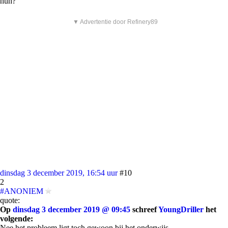
huh?
▼ Advertentie door Refinery89
dinsdag 3 december 2019, 16:54 uur
#10
2
#ANONIEM
quote:
Op
dinsdag 3 december 2019 @ 09:45
schreef
YoungDriller
het
volgende:
Nee het probleem ligt toch gewoon bij het onderwijs.