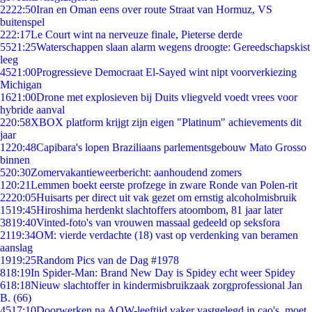
22
22:50
Iran en Oman eens over route Straat van Hormuz, VS
buitenspel
2
22:17
Le Court wint na nerveuze finale, Pieterse derde
55
21:25
Waterschappen slaan alarm wegens droogte: Gereedschapskist
leeg
45
21:00
Progressieve Democraat El-Sayed wint nipt voorverkiezing
Michigan
16
21:00
Drone met explosieven bij Duits vliegveld voedt vrees voor
hybride aanval
2
20:58
XBOX platform krijgt zijn eigen "Platinum" achievements dit
jaar
12
20:48
Capibara's lopen Braziliaans parlementsgebouw Mato Grosso
binnen
5
20:30
Zomervakantieweerbericht: aanhoudend zomers
1
20:21
Lemmen boekt eerste profzege in zware Ronde van Polen-rit
22
20:05
Huisarts per direct uit vak gezet om ernstig alcoholmisbruik
15
19:45
Hiroshima herdenkt slachtoffers atoombom, 81 jaar later
38
19:40
Vinted-foto's van vrouwen massaal gedeeld op seksfora
21
19:34
OM: vierde verdachte (18) vast op verdenking van beramen
aanslag
19
19:25
Random Pics van de Dag #1978
8
18:19
In Spider-Man: Brand New Day is Spidey echt weer Spidey
6
18:18
Nieuw slachtoffer in kindermisbruikzaak zorgprofessional Jan
B. (66)
45
17:10
Doorwerken na AOW-leeftijd vaker vastgelegd in cao's, moet