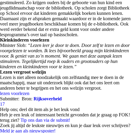
gestimuleerd. Zo krijgen ouders bij de geboorte van hun kind een
jeugdlidmaatschap voor de bibliotheek. Op scholen zorgt Bibliotheek
op School ervoor dat kinderen gemakkelijk boeken kunnen lenen.
Daarnaast zijn er afspraken gemaakt waardoor er in de komende jaren
veel meer jeugdboeken beschikbaar komen bij de e-bibliotheek. Ook
werd eerder bekend dat er extra geld komt voor onder andere
lesprogramma’s over taal op basisscholen.
Kleinkinderen voorlezen
Minister Slob:
“Lezen leer je door te doen. Door zelf te lezen en door
voorgelezen te worden. Ik lees bijvoorbeeld graag mijn kleinkinderen
voor. Ik geniet van zo’n moment. We gaan met deze aanpak lezen
stimuleren. Tegelijkertijd roep ik ouders en grootouders op hun
kinderen en kleinkinderen voor te lezen.”
Lezen vergroot welzijn
Lezen is niet alleen noodzakelijk om zelfstandig mee te doen in de
maatschappij, maar uit onderzoek blijkt ook dat het ons leert om
anderen beter te begrijpen en het ons welzijn vergroot.
lezen
voorlezen
Submitter:
Bron:
Rijksoverheid
17
Help ons; deel dit item als je het leuk vond
Heb je een leuk of interessant bericht gevonden dat je graag op FOK!
terug ziet?
Tip ons dan via de submit!
Zoek jij altijd de leukste nieuwtjes en kun je daar leuk over schrijven?
Meld je aan als nieuwsposter!