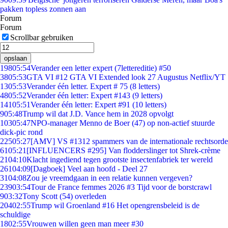
pakken topless zonnen aan
Forum
Forum
Scrollbar gebruiken
opslaan
198
05:54
Verander een letter expert (7lettereditie) #50
38
05:53
GTA VI #12 GTA VI Extended look 27 Augustus Netflix/YT
13
05:53
Verander één letter. Expert # 75 (8 letters)
48
05:52
Verander één letter: Expert #143 (9 letters)
141
05:51
Verander één letter: Expert #91 (10 letters)
9
05:48
Trump wil dat J.D. Vance hem in 2028 opvolgt
103
05:47
NPO-manager Menno de Boer (47) op non-actief stuurde
dick-pic rond
225
05:27
[AMV] VS #1312 spammers van de internationale rechtsorde
61
05:21
[INFLUENCERS #295] Van flodderslinger tot Shrek-crème
21
04:10
Klacht ingediend tegen grootste insectenfabriek ter wereld
261
04:09
[Dagboek] Veel aan hoofd - Deel 27
31
04:08
Zou je vreemdgaan in een relatie kunnen vergeven?
239
03:54
Tour de France femmes 2026 #3 Tijd voor de borstcrawl
9
03:32
Tony Scott (54) overleden
204
02:55
Trump wil Groenland #16 Het opengrensbeleid is de
schuldige
18
02:55
Vrouwen willen geen man meer #30