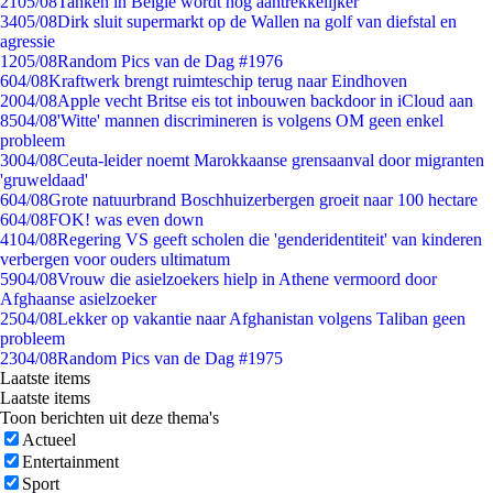
21
05/08
Tanken in België wordt nóg aantrekkelijker
34
05/08
Dirk sluit supermarkt op de Wallen na golf van diefstal en
agressie
12
05/08
Random Pics van de Dag #1976
6
04/08
Kraftwerk brengt ruimteschip terug naar Eindhoven
20
04/08
Apple vecht Britse eis tot inbouwen backdoor in iCloud aan
85
04/08
'Witte' mannen discrimineren is volgens OM geen enkel
probleem
30
04/08
Ceuta-leider noemt Marokkaanse grensaanval door migranten
'gruweldaad'
6
04/08
Grote natuurbrand Boschhuizerbergen groeit naar 100 hectare
6
04/08
FOK! was even down
41
04/08
Regering VS geeft scholen die 'genderidentiteit' van kinderen
verbergen voor ouders ultimatum
59
04/08
Vrouw die asielzoekers hielp in Athene vermoord door
Afghaanse asielzoeker
25
04/08
Lekker op vakantie naar Afghanistan volgens Taliban geen
probleem
23
04/08
Random Pics van de Dag #1975
Laatste items
Laatste items
Toon berichten uit deze thema's
Actueel
Entertainment
Sport