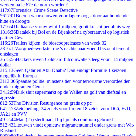
werken na je 67e de norm worden?
1
17:07
Forensics: Crime Scene Detective
56
17:01
Boeren waarschuwen voor lagere oogst door aanhoudende
hitte en droogte
17
16:41
Italiaanse vrouw wint 1 miljoen, gooit kraslot per abuis weg
18
16:36
Datalek bij Bol en de Bijenkorf na cyberaanval op logistiek
partner Ceva
1
16:26
Trailers kijken: de bioscoopreleases van week 32
23
16:12
Zorgmedewerkster die 's nachts haar vriend bezocht terecht
ontslagen
36
15:56
Hackers roven Coldcard-bitcoinwallets leeg voor 114 miljoen
dollar
3
15:13
Geen Qatar en Abu Dhabi? Dan eindigt Formule 1-seizoen
mogelijk in Europa
31
13:00
Spaanse politie: minstens tien voor terrorisme veroordeelden
onder migranten Ceuta
34
12:59
Dirk sluit supermarkt op de Wallen na golf van diefstal en
agressie
8
12:53
The Division Resurgence nu gratis op pc
64
12:53
Zetelpeiling: 24 zetels voor Pro en 18 zetels voor D66, FvD,
JA21 en PVV
49
12:44
Man (25) sterft nadat hij lijm als condoom gebruikt
5
12:43
Litouwen vindt opnieuw migrantentunnel onder grens met Wit-
Rusland
90
09:59
'Belgische' jongeren terroriseren Galderse Meren, maar Boa's