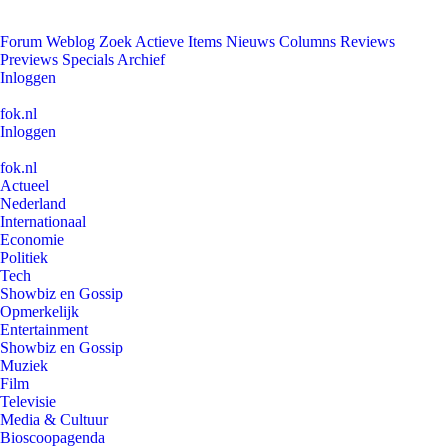
Forum
Weblog
Zoek
Actieve Items
Nieuws
Columns
Reviews
Previews
Specials
Archief
Inloggen
fok.nl
Inloggen
fok.nl
Actueel
Nederland
Internationaal
Economie
Politiek
Tech
Showbiz en Gossip
Opmerkelijk
Entertainment
Showbiz en Gossip
Muziek
Film
Televisie
Media & Cultuur
Bioscoopagenda