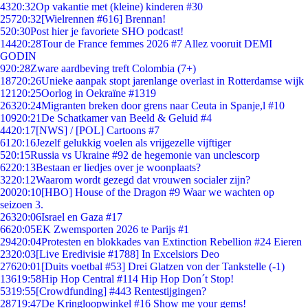
43
20:32
Op vakantie met (kleine) kinderen #30
257
20:32
[Wielrennen #616] Brennan!
5
20:30
Post hier je favoriete SHO podcast!
144
20:28
Tour de France femmes 2026 #7 Allez vooruit DEMI
GODIN
9
20:28
Zware aardbeving treft Colombia (7+)
187
20:26
Unieke aanpak stopt jarenlange overlast in Rotterdamse wijk
121
20:25
Oorlog in Oekraïne #1319
263
20:24
Migranten breken door grens naar Ceuta in Spanje,l #10
109
20:21
De Schatkamer van Beeld & Geluid #4
44
20:17
[NWS] / [POL] Cartoons #7
61
20:16
Jezelf gelukkig voelen als vrijgezelle vijftiger
5
20:15
Russia vs Ukraine #92 de hegemonie van unclescorp
62
20:13
Bestaan er liedjes over je woonplaats?
32
20:12
Waarom wordt gezegd dat vrouwen socialer zijn?
200
20:10
[HBO] House of the Dragon #9 Waar we wachten op
seizoen 3.
263
20:06
Israel en Gaza #17
66
20:05
EK Zwemsporten 2026 te Parijs #1
294
20:04
Protesten en blokkades van Extinction Rebellion #24 Eieren
23
20:03
[Live Eredivisie #1788] In Excelsiors Deo
276
20:01
[Duits voetbal #53] Drei Glatzen von der Tankstelle (-1)
136
19:58
Hip Hop Central #114 Hip Hop Don´t Stop!
53
19:55
[Crowdfunding] #443 Rentestijgingen?
287
19:47
De Kringloopwinkel #16 Show me your gems!