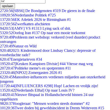
opslaan
27
20:56
[SBS6] De Bondgenoten #319 De gieren in de finale
109
20:56
Nederlandse Politiek #725
137
20:56
EK Atletiek 2026 te Birmingham #1
137
20:56
Zwerfkatten afschieten
94
20:53
[AMV] VS #1313 Lying sack of shit.
53
20:52
Oorlog Iran #137 Op naar een mooie toekomst
97
20:49
Probleem met webshop: verkeerd (veel duurder) product
ontvangen
27
20:49
Natuur en Wild
9
20:48
2023: Kindermoord door Lindsay Clancy: depressie of
voorbedachte rade?
6
20:47
Energietarieven #34
195
20:47
[Keuken Kampioen Divisie] #44 Vitesse mag weg
207
20:47
Politieke meme's en spotprenten #11
233
20:46
[NPO2] Zomergasten 2026 #1
62
20:45
Manosfeer-influencers verdienen miljarden aan onzekerheid
jongeren
117
20:44
[INFLUENCERS #298] Hup! Lachen en vrolijk zijn!
135
20:42
[Nederlands Elftal] Op naar Louis IV?
140
20:41
Nieuwe flitspaal in Hollandscheveld binnen 24 uur
opgeblazen
98
20:37
Hoogleraar: "Mensen worden steeds dommer" #2
101
20:36
Twee doden bij geweldsincident in Drents Weiteveen #15