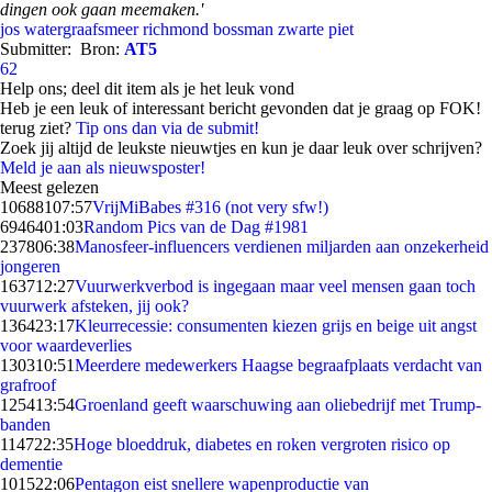
dingen ook gaan meemaken.'
jos watergraafsmeer
richmond bossman
zwarte piet
Submitter:
Bron:
AT5
62
Help ons; deel dit item als je het leuk vond
Heb je een leuk of interessant bericht gevonden dat je graag op FOK!
terug ziet?
Tip ons dan via de submit!
Zoek jij altijd de leukste nieuwtjes en kun je daar leuk over schrijven?
Meld je aan als nieuwsposter!
Meest gelezen
106881
07:57
VrijMiBabes #316 (not very sfw!)
69464
01:03
Random Pics van de Dag #1981
2378
06:38
Manosfeer-influencers verdienen miljarden aan onzekerheid
jongeren
1637
12:27
Vuurwerkverbod is ingegaan maar veel mensen gaan toch
vuurwerk afsteken, jij ook?
1364
23:17
Kleurrecessie: consumenten kiezen grijs en beige uit angst
voor waardeverlies
1303
10:51
Meerdere medewerkers Haagse begraafplaats verdacht van
grafroof
1254
13:54
Groenland geeft waarschuwing aan oliebedrijf met Trump-
banden
1147
22:35
Hoge bloeddruk, diabetes en roken vergroten risico op
dementie
1015
22:06
Pentagon eist snellere wapenproductie van