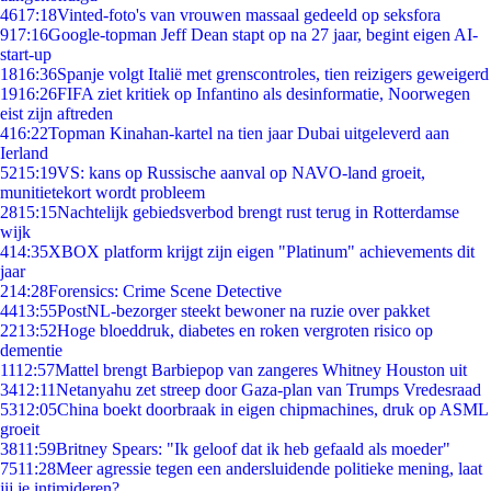
46
17:18
Vinted-foto's van vrouwen massaal gedeeld op seksfora
9
17:16
Google-topman Jeff Dean stapt op na 27 jaar, begint eigen AI-
start-up
18
16:36
Spanje volgt Italië met grenscontroles, tien reizigers geweigerd
19
16:26
FIFA ziet kritiek op Infantino als desinformatie, Noorwegen
eist zijn aftreden
4
16:22
Topman Kinahan-kartel na tien jaar Dubai uitgeleverd aan
Ierland
52
15:19
VS: kans op Russische aanval op NAVO-land groeit,
munitietekort wordt probleem
28
15:15
Nachtelijk gebiedsverbod brengt rust terug in Rotterdamse
wijk
4
14:35
XBOX platform krijgt zijn eigen "Platinum" achievements dit
jaar
2
14:28
Forensics: Crime Scene Detective
44
13:55
PostNL-bezorger steekt bewoner na ruzie over pakket
22
13:52
Hoge bloeddruk, diabetes en roken vergroten risico op
dementie
11
12:57
Mattel brengt Barbiepop van zangeres Whitney Houston uit
34
12:11
Netanyahu zet streep door Gaza-plan van Trumps Vredesraad
53
12:05
China boekt doorbraak in eigen chipmachines, druk op ASML
groeit
38
11:59
Britney Spears: "Ik geloof dat ik heb gefaald als moeder"
75
11:28
Meer agressie tegen een andersluidende politieke mening, laat
jij je intimideren?