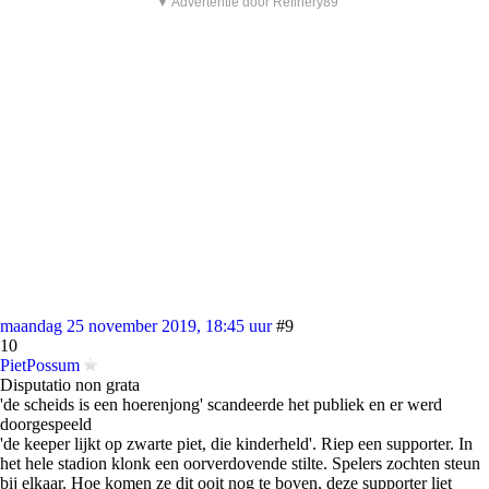
▼ Advertentie door Refinery89
maandag 25 november 2019, 18:45 uur
#9
10
PietPossum
Disputatio non grata
'de scheids is een hoerenjong' scandeerde het publiek en er werd
doorgespeeld
'de keeper lijkt op zwarte piet, die kinderheld'. Riep een supporter. In
het hele stadion klonk een oorverdovende stilte. Spelers zochten steun
bij elkaar. Hoe komen ze dit ooit nog te boven, deze supporter liet