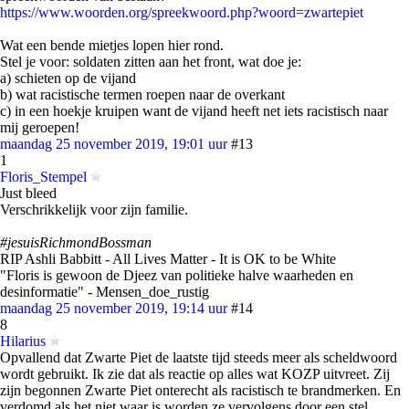
https://www.woorden.org/spreekwoord.php?woord=zwartepiet
Wat een bende mietjes lopen hier rond.
Stel je voor: soldaten zitten aan het front, wat doe je:
a) schieten op de vijand
b) wat racistische termen roepen naar de overkant
c) in een hoekje kruipen want de vijand heeft net iets racistisch naar
mij geroepen!
maandag 25 november 2019, 19:01 uur
#13
1
Floris_Stempel
Just bleed
Verschrikkelijk voor zijn familie.
#jesuisRichmondBossman
RIP Ashli Babbitt - All Lives Matter - It is OK to be White
"Floris is gewoon de Djeez van politieke halve waarheden en
desinformatie" - Mensen_doe_rustig
maandag 25 november 2019, 19:14 uur
#14
8
Hilarius
Opvallend dat Zwarte Piet de laatste tijd steeds meer als scheldwoord
wordt gebruikt. Ik zie dat als reactie op alles wat KOZP uitvreet. Zij
zijn begonnen Zwarte Piet onterecht als racistisch te brandmerken. En
verdomd als het niet waar is worden ze vervolgens door een stel