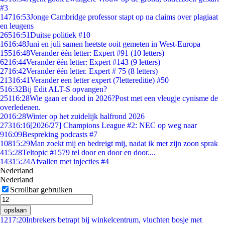
#3
147
16:53
Jonge Cambridge professor stapt op na claims over plagiaat
en leugens
265
16:51
Duitse politiek #10
16
16:48
Juni en juli samen heetste ooit gemeten in West-Europa
155
16:48
Verander één letter: Expert #91 (10 letters)
62
16:44
Verander één letter: Expert #143 (9 letters)
27
16:42
Verander één letter. Expert # 75 (8 letters)
213
16:41
Verander een letter expert (7lettereditie) #50
5
16:32
Bij Edit ALT-S opvangen?
251
16:28
Wie gaan er dood in 2026?Post met een vleugje cynisme de
overledenen.
20
16:28
Winter op het zuidelijk halfrond 2026
273
16:16
[2026/27] Champions League #2: NEC op weg naar
9
16:09
Bespreking podcasts #7
108
15:29
Man zoekt mij en bedreigt mij, nadat ik met zijn zoon sprak
4
15:28
Teltopic #1579 tel door en door en door....
143
15:24
Afvallen met injecties #4
Nederland
Nederland
Scrollbar gebruiken
opslaan
12
17:20
Inbrekers betrapt bij winkelcentrum, vluchten bosje met