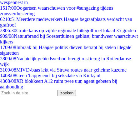
wespennest in
15
17:00
Oogartsen waarschuwen voor #sungazing tijdens
zonsverduistering
62
10:51
Meerdere medewerkers Haagse begraafplaats verdacht van
grafroof
28
06:30
Grote kans op vijfde regionale hittegolf met lokaal 35 graden
9
09/08
Natuurbrand bij Soesterduinen geblust, brandweer waarschuwt
kijkers
17
09/08
Inbraak bij Haagse politie: dieven betrapt bij stelen illegale
sigaretten
28
09/08
Nachtelijk gebiedsverbod brengt rust terug in Rotterdamse
wijk
31
09/08
MIVD-baas lekt via Strava routes naar geheime kazerne
14
08/08
Geen 'happy end' bij seksdate via Kinky.nl
43
08/08
XR blokkeert A12 ruim twee uur, agent gebeten bij
aanhouding