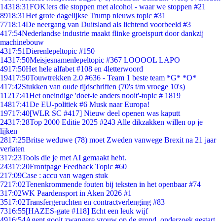
143
18:31
FOK!ers die stoppen met alcohol - waar we stoppen #21
89
18:31
Het grote dagelijkse Trump nieuws topic #31
77
18:14
De neergang van Duitsland als lichtend voorbeeld #3
4
17:54
Nederlandse industrie maakt flinke groeispurt door dankzij
machinebouw
43
17:51
Dierenlepeltopic #150
143
17:50
Meisjesnamenlepeltopic #367 LOOOOL LAPO
49
17:50
Het hele alfabet #108 en 4letterwoord
194
17:50
Touwtrekken 2.0 #636 - Team 1 beste team *G* *O*
4
17:42
Stukken van oude tijdschriften (70's t/m vroege 10's)
112
17:41
Het oneindige 'doet-ie anders nooit'-topic # 1819
148
17:41
De EU-politiek #6 Musk naar Europa!
197
17:40
[WLR SC #417] Nieuw deel openen was kaputt
243
17:28
Top 2000 Editie 2025 #243 Alle dikzakken willen op je
lijken
28
17:25
Britse weduwe (78) moet Zweden vanwege Brexit na 21 jaar
verlaten
3
17:23
Tools die je met AI gemaakt hebt.
243
17:20
Frontpage Feedback Topic #60
2
17:09
Case : accu van wagen stuk
72
17:02
Tenenkrommende fouten bij teksten in het openbaar #74
3
17:02
WK Paardensport in Aken 2026 #1
35
17:02
Transfergeruchten en contractverlenging #83
73
16:55
[HAZES-gate #118] Echt een leuk wijf
49
16:54
Agent gooit zwangere vrouw op de grond, onderzoek gestart