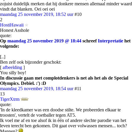
zojuist duidelijk merken dat hij donkere mensen allemaal minder waard
vindt dat blanken. Oei oei oei
maandag 25 november 2019, 18:52 uur
#10
2
HostiHawaii
Honest Asshole
quote:
Op
maandag 25 november 2019 @ 18:44
schreef
Interpretatie
het
volgende:
[..]
Ben zelf ook bijzonder geschokt:
[
afbeelding
]
You silly boy!
In discussie gaan met complotdenkers is net als het als de Special
Olympics. Debiel. :') :D
maandag 25 november 2019, 18:54 uur
#11
13
TigerXtrm
quote:
'In de kleedkamer was een doodse stilte. We probeerden elkaar te
troosten', vertelt de voetballer tegen AT5.
Ik voel me af en toe alsof ik in één of andere slechte parodie van het
leven terecht ben gekomen. Dit gaat over volwassen mensen... toch?
Mannen?