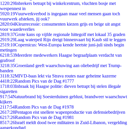
12
20:29
Inbrekers betrapt bij winkelcentrum, vluchten bosje met
wespennest in
59
20:19
Vuurwerkverbod is ingegaan maar veel mensen gaan toch
vuurwerk afsteken, jij ook?
28
20:04
Kleurrecessie: consumenten kiezen grijs en beige uit angst
voor waardeverlies
28
19:37
Grote kans op vijfde regionale hittegolf met lokaal 35 graden
29
19:29
Laag waterpeil Rijn dreigt binnenvaart bij Kaub stil te leggen
25
19:10
Copernicus: West-Europa kende heetste juni-juli sinds begin
metingen
62
18:53
Meerdere medewerkers Haagse begraafplaats verdacht van
grafroof
32
18:35
Groenland geeft waarschuwing aan oliebedrijf met Trump-
banden
31
18:32
MIVD-baas lekt via Strava routes naar geheime kazerne
44
18:22
Random Pics van de Dag #1777
17
18:03
Inbraak bij Haagse politie: dieven betrapt bij stelen illegale
sigaretten
9
17:54
Natuurbrand bij Soesterduinen geblust, brandweer waarschuwt
kijkers
21
17:54
Random Pics van de Dag #1978
26
17:28
Pentagon eist snellere wapenproductie van defensiebedrijven
62
17:26
Random Pics van de Dag #1981
85
17:26
Israël meldt dood twee militairen in Zuid-Libanon, vergelding
aangekondigd