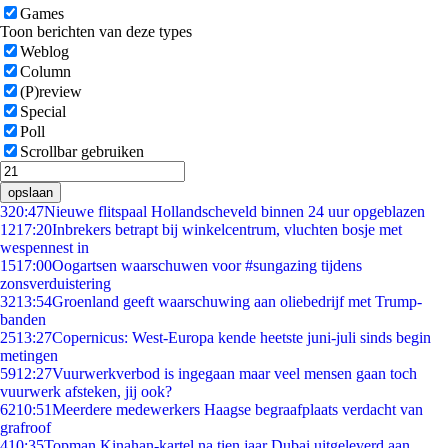
Games
Toon berichten van deze types
Weblog
Column
(P)review
Special
Poll
Scrollbar gebruiken
opslaan
3
20:47
Nieuwe flitspaal Hollandscheveld binnen 24 uur opgeblazen
12
17:20
Inbrekers betrapt bij winkelcentrum, vluchten bosje met
wespennest in
15
17:00
Oogartsen waarschuwen voor #sungazing tijdens
zonsverduistering
32
13:54
Groenland geeft waarschuwing aan oliebedrijf met Trump-
banden
25
13:27
Copernicus: West-Europa kende heetste juni-juli sinds begin
metingen
59
12:27
Vuurwerkverbod is ingegaan maar veel mensen gaan toch
vuurwerk afsteken, jij ook?
62
10:51
Meerdere medewerkers Haagse begraafplaats verdacht van
grafroof
4
10:35
Topman Kinahan-kartel na tien jaar Dubai uitgeleverd aan