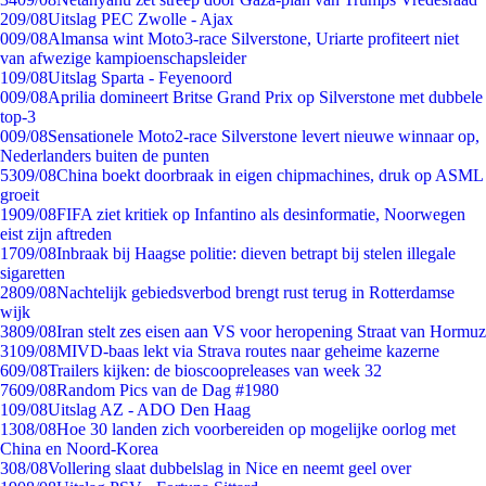
2
09/08
Uitslag PEC Zwolle - Ajax
0
09/08
Almansa wint Moto3-race Silverstone, Uriarte profiteert niet
van afwezige kampioenschapsleider
1
09/08
Uitslag Sparta - Feyenoord
0
09/08
Aprilia domineert Britse Grand Prix op Silverstone met dubbele
top-3
0
09/08
Sensationele Moto2-race Silverstone levert nieuwe winnaar op,
Nederlanders buiten de punten
53
09/08
China boekt doorbraak in eigen chipmachines, druk op ASML
groeit
19
09/08
FIFA ziet kritiek op Infantino als desinformatie, Noorwegen
eist zijn aftreden
17
09/08
Inbraak bij Haagse politie: dieven betrapt bij stelen illegale
sigaretten
28
09/08
Nachtelijk gebiedsverbod brengt rust terug in Rotterdamse
wijk
38
09/08
Iran stelt zes eisen aan VS voor heropening Straat van Hormuz
31
09/08
MIVD-baas lekt via Strava routes naar geheime kazerne
6
09/08
Trailers kijken: de bioscoopreleases van week 32
76
09/08
Random Pics van de Dag #1980
1
09/08
Uitslag AZ - ADO Den Haag
13
08/08
Hoe 30 landen zich voorbereiden op mogelijke oorlog met
China en Noord-Korea
3
08/08
Vollering slaat dubbelslag in Nice en neemt geel over