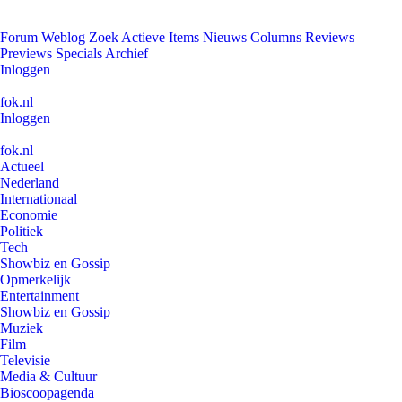
Forum
Weblog
Zoek
Actieve Items
Nieuws
Columns
Reviews
Previews
Specials
Archief
Inloggen
fok.nl
Inloggen
fok.nl
Actueel
Nederland
Internationaal
Economie
Politiek
Tech
Showbiz en Gossip
Opmerkelijk
Entertainment
Showbiz en Gossip
Muziek
Film
Televisie
Media & Cultuur
Bioscoopagenda