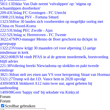
58
11:13
Dikke Van Dale neemt 'vulvalippen' op: 'stigma op
schaamlippen doorbreken'
2
09:43
Uitslag FC Groningen - FC Utrecht
19
08:21
Uitslag PSV - Fortuna Sittard
13
23:56
Hoe 30 landen zich voorbereiden op mogelijke oorlog met
China en Noord-Korea
2
22:53
Uitslag PEC Zwolle - Ajax
1
22:52
Uitslag sc Heerenveen - FC Twente
30
22:47
NPO-manager Menno de Boer geschorst na dickpic in
groepsapp
13
22:23
Vrouw krijgt 30 maanden cel voor afpersing 12-jarige
misdienaar in kerk
28
22:00
RIVM vindt PFAS in al de geteste moedermelk, borstvoeding
blijft advies
2
21:38
Vollering breekt Niewiadoma op slotklim en pakt tweede
eindzege
38
21:36
Iran stelt zes eisen aan VS voor heropening Straat van Hormuz
53
21:27
Trump wil dat J.D. Vance hem in 2028 opvolgt
43
09/08
XR blokkeert A12 ruim twee uur, agent gebeten bij
aanhouding
14
09/08
Geen 'happy end' bij seksdate via Kinky.nl
Forum
Forum
Scrollbar gebruiken