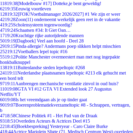
118
19:38
[Modelbouw #17] Dotteke,je bent geweldig!
62
19:35
Eeuwig voortleven
128
19:32
[FOK!Voetbalmanager 2026/2027] #1 We zijn er weer
42
19:28
Zoon(11) onderneemt werkelijk geen reet in de vakantie
4
19:25
Scholensysteem tegenwoordig?
47
19:24
Schaatsen #34: It Giet Oan…
17
19:20
Krachtige rijke autorijdende mannen
50
19:19
[Dagboek] Veel aan hoofd - Deel 28
29
19:15
Pinda-allergie? Andermans poep slikken helpt misschien
252
19:12
Voetballers lepel topic #16
55
19:12
Politie Manchester overmeestert man met nog ingepakte
honkbalknuppel
138
19:11
Buitenlandse steden lepeltopic #268
241
19:11
Nederlandse plaatsnamen lepeltopic #213 elk gehucht met
een bord telt
97
19:11
Aanbrengen mechanische ventilatie zinvol in oud huis?
110
19:08
GTA VI #12 GTA VI Extended look 27 Augustus
Netflix/YT
60
19:08
Is het vreemdgaan als je op tinder gaat
90
19:07
Boerenproblematiekverzameltopic #8 - Schrappen, vertragen,
b
47
18:58
Chinese Politiek #1 - Het Pad van de Draak
93
18:51
Overleden Acteurs & Actrices Deel #15
22
18:45
[Boekbespreking] Yesteryear - Caro Claire Burke
4
18:44
Actrice Marjolein Sligte (71, Medisch Centrum West) overleden