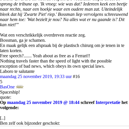
sprong de tribune op. 'Ik vroeg: wie was dat? Iedereen keek een beetje
naar rechts, naar een hoekje waar een oudere man zat. Uiteindelijk
bleek dat hij 'Zwarte Piet' riep.' Bossman liep vervolgens schreeuwend
naar hem toe: 'Wat bezielt je nou? Na alles wat er nu gaande is? Dit
kan niet!'"
Wat een verschrikkelijk overdreven reactie zeg.
Bossman, ga je schamen.
En maak gelijk een afspraak bij de plastisch chirurg om je tenen in te
laten korten.
Free speech?....... Yeah about as free as a Ferrari!!
Nothing travels faster than the speed of light with the possible
exception of bad news, which obeys its own special laws.
Laboro te salutante
maandag 25 november 2019, 19:33 uur
#16
5
BasOne
Spaceship!
quote:
Op
maandag 25 november 2019 @ 18:44
schreef
Interpretatie
het
volgende:
[..]
Ben zelf ook bijzonder geschokt:
[
afbeelding
]