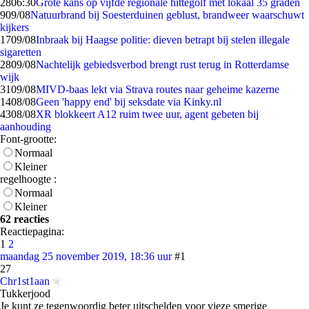
28
06:30
Grote kans op vijfde regionale hittegolf met lokaal 35 graden
9
09/08
Natuurbrand bij Soesterduinen geblust, brandweer waarschuwt
kijkers
17
09/08
Inbraak bij Haagse politie: dieven betrapt bij stelen illegale
sigaretten
28
09/08
Nachtelijk gebiedsverbod brengt rust terug in Rotterdamse
wijk
31
09/08
MIVD-baas lekt via Strava routes naar geheime kazerne
14
08/08
Geen 'happy end' bij seksdate via Kinky.nl
43
08/08
XR blokkeert A12 ruim twee uur, agent gebeten bij
aanhouding
Font-grootte:
Normaal
Kleiner
regelhoogte :
Normaal
Kleiner
62 reacties
Reactiepagina:
1
2
maandag 25 november 2019, 18:36 uur
#1
27
Chr1st1aan
Tukkerjood
Je kunt ze tegenwoordig beter uitschelden voor vieze smerige