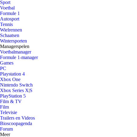
Sport
Voetbal
Formule 1
Autosport
Tennis
Wielrennen
Schaatsen
Wintersporten
Managerspelen
Voetbalmanager
Formule 1-manager
Games
PC
Playstation 4
Xbox One
Nintendo Switch
Xbox Series X|S
PlayStation 5
Film & TV
Film
Televisie
Trailers en Videos
Bioscoopagenda
Forum
Meer