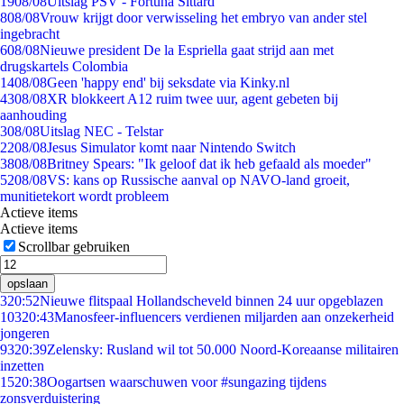
19
08/08
Uitslag PSV - Fortuna Sittard
8
08/08
Vrouw krijgt door verwisseling het embryo van ander stel
ingebracht
6
08/08
Nieuwe president De la Espriella gaat strijd aan met
drugskartels Colombia
14
08/08
Geen 'happy end' bij seksdate via Kinky.nl
43
08/08
XR blokkeert A12 ruim twee uur, agent gebeten bij
aanhouding
3
08/08
Uitslag NEC - Telstar
22
08/08
Jesus Simulator komt naar Nintendo Switch
38
08/08
Britney Spears: "Ik geloof dat ik heb gefaald als moeder"
52
08/08
VS: kans op Russische aanval op NAVO-land groeit,
munitietekort wordt probleem
Actieve items
Actieve items
Scrollbar gebruiken
opslaan
3
20:52
Nieuwe flitspaal Hollandscheveld binnen 24 uur opgeblazen
103
20:43
Manosfeer-influencers verdienen miljarden aan onzekerheid
jongeren
93
20:39
Zelensky: Rusland wil tot 50.000 Noord-Koreaanse militairen
inzetten
15
20:38
Oogartsen waarschuwen voor #sungazing tijdens
zonsverduistering