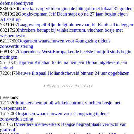
defensiebedrijven
836
06:30
Grote kans op vijfde regionale hittegolf met lokaal 35 graden
788
10:22
Google-topman Jeff Dean stapt op na 27 jaar, begint eigen
AI-start-up
733
10:07
Laag waterpeil Rijn dreigt binnenvaart bij Kaub stil te leggen
682
17:20
Inbrekers betrapt bij winkelcentrum, vluchten bosje met
wespennest in
621
17:00
Oogartsen waarschuwen voor #sungazing tijdens
zonsverduistering
608
13:27
Copernicus: West-Europa kende heetste juni-juli sinds begin
metingen
551
10:35
Topman Kinahan-kartel na tien jaar Dubai uitgeleverd aan
Ierland
72
20:47
Nieuwe flitspaal Hollandscheveld binnen 24 uur opgeblazen
▼ Advertentie door Refinery89
Lees ook
12
17:20
Inbrekers betrapt bij winkelcentrum, vluchten bosje met
wespennest in
15
17:00
Oogartsen waarschuwen voor #sungazing tijdens
zonsverduistering
62
10:51
Meerdere medewerkers Haagse begraafplaats verdacht van
grafroof