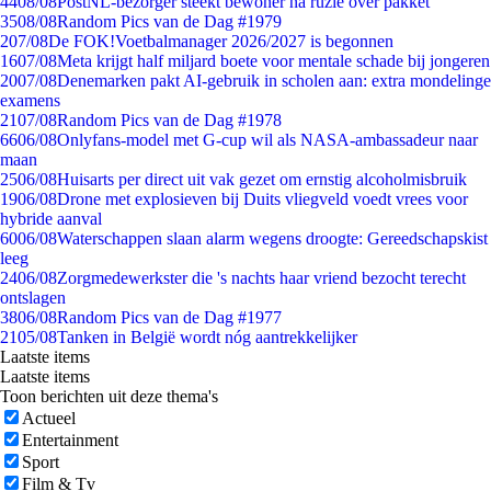
44
08/08
PostNL-bezorger steekt bewoner na ruzie over pakket
35
08/08
Random Pics van de Dag #1979
2
07/08
De FOK!Voetbalmanager 2026/2027 is begonnen
16
07/08
Meta krijgt half miljard boete voor mentale schade bij jongeren
20
07/08
Denemarken pakt AI-gebruik in scholen aan: extra mondelinge
examens
21
07/08
Random Pics van de Dag #1978
66
06/08
Onlyfans-model met G-cup wil als NASA-ambassadeur naar
maan
25
06/08
Huisarts per direct uit vak gezet om ernstig alcoholmisbruik
19
06/08
Drone met explosieven bij Duits vliegveld voedt vrees voor
hybride aanval
60
06/08
Waterschappen slaan alarm wegens droogte: Gereedschapskist
leeg
24
06/08
Zorgmedewerkster die 's nachts haar vriend bezocht terecht
ontslagen
38
06/08
Random Pics van de Dag #1977
21
05/08
Tanken in België wordt nóg aantrekkelijker
Laatste items
Laatste items
Toon berichten uit deze thema's
Actueel
Entertainment
Sport
Film & Tv