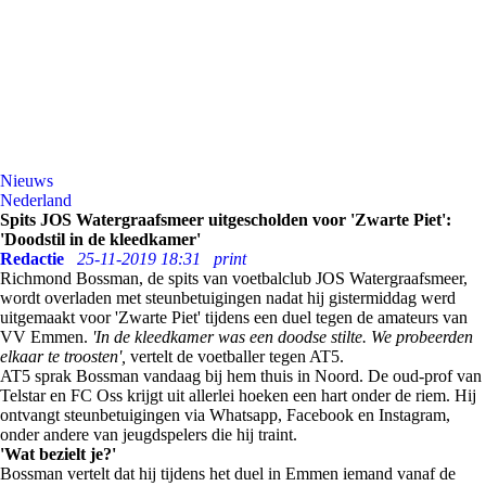
Nieuws
Nederland
Spits JOS Watergraafsmeer uitgescholden voor 'Zwarte Piet':
'Doodstil in de kleedkamer'
Redactie
25-11-2019 18:31
print
Richmond Bossman, de spits van voetbalclub JOS Watergraafsmeer,
wordt overladen met steunbetuigingen nadat hij gistermiddag werd
uitgemaakt voor 'Zwarte Piet' tijdens een duel tegen de amateurs van
VV Emmen.
'In de kleedkamer was een doodse stilte. We probeerden
elkaar te troosten',
vertelt de voetballer tegen AT5.
AT5 sprak Bossman vandaag bij hem thuis in Noord. De oud-prof van
Telstar en FC Oss krijgt uit allerlei hoeken een hart onder de riem. Hij
ontvangt steunbetuigingen via Whatsapp, Facebook en Instagram,
onder andere van jeugdspelers die hij traint.
'Wat bezielt je?'
Bossman vertelt dat hij tijdens het duel in Emmen iemand vanaf de