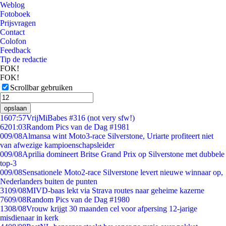
Weblog
Fotoboek
Prijsvragen
Contact
Colofon
Feedback
Tip de redactie
FOK!
FOK!
Scrollbar gebruiken
opslaan
16
07:57
VrijMiBabes #316 (not very sfw!)
62
01:03
Random Pics van de Dag #1981
0
09/08
Almansa wint Moto3-race Silverstone, Uriarte profiteert niet
van afwezige kampioenschapsleider
0
09/08
Aprilia domineert Britse Grand Prix op Silverstone met dubbele
top-3
0
09/08
Sensationele Moto2-race Silverstone levert nieuwe winnaar op,
Nederlanders buiten de punten
31
09/08
MIVD-baas lekt via Strava routes naar geheime kazerne
76
09/08
Random Pics van de Dag #1980
13
08/08
Vrouw krijgt 30 maanden cel voor afpersing 12-jarige
misdienaar in kerk