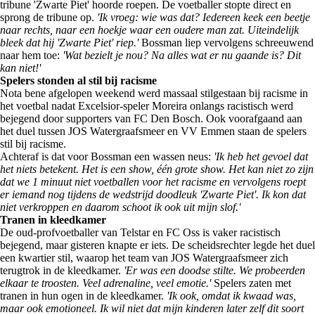
tribune 'Zwarte Piet' hoorde roepen. De voetballer stopte direct en
sprong de tribune op.
'Ik vroeg: wie was dat? Iedereen keek een beetje
naar rechts, naar een hoekje waar een oudere man zat. Uiteindelijk
bleek dat hij 'Zwarte Piet' riep.'
Bossman liep vervolgens schreeuwend
naar hem toe:
'Wat bezielt je nou? Na alles wat er nu gaande is? Dit
kan niet!'
Spelers stonden al stil bij racisme
Nota bene afgelopen weekend werd massaal stilgestaan bij racisme in
het voetbal nadat Excelsior-speler Moreira onlangs racistisch werd
bejegend door supporters van FC Den Bosch. Ook voorafgaand aan
het duel tussen JOS Watergraafsmeer en VV Emmen staan de spelers
stil bij racisme.
Achteraf is dat voor Bossman een wassen neus:
'Ik heb het gevoel dat
het niets betekent. Het is een show, één grote show. Het kan niet zo zijn
dat we 1 minuut niet voetballen voor het racisme en vervolgens roept
er iemand nog tijdens de wedstrijd doodleuk 'Zwarte Piet'. Ik kon dat
niet verkroppen en daarom schoot ik ook uit mijn slof.'
Tranen in kleedkamer
De oud-profvoetballer van Telstar en FC Oss is vaker racistisch
bejegend, maar gisteren knapte er iets. De scheidsrechter legde het duel
een kwartier stil, waarop het team van JOS Watergraafsmeer zich
terugtrok in de kleedkamer.
'Er was een doodse stilte. We probeerden
elkaar te troosten. Veel adrenaline, veel emotie.'
Spelers zaten met
tranen in hun ogen in de kleedkamer.
'Ik ook, omdat ik kwaad was,
maar ook emotioneel. Ik wil niet dat mijn kinderen later zelf dit soort