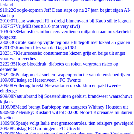
Ierland
9
10:22
Google-topman Jeff Dean stapt op na 27 jaar, begint eigen AI-
start-up
29
10:07
Laag waterpeil Rijn dreigt binnenvaart bij Kaub stil te leggen
16
07:57
VrijMiBabes #316 (not very sfw!)
103
06:38
Manosfeer-influencers verdienen miljarden aan onzekerheid
jongeren
28
06:30
Grote kans op vijfde regionale hittegolf met lokaal 35 graden
62
01:03
Random Pics van de Dag #1981
28
23:17
Kleurrecessie: consumenten kiezen grijs en beige uit angst
voor waardeverlies
22
22:35
Hoge bloeddruk, diabetes en roken vergroten risico op
dementie
26
22:06
Pentagon eist snellere wapenproductie van defensiebedrijven
1
09/08
Uitslag sc Heerenveen - FC Twente
2
09/08
Vollering breekt Niewiadoma op slotklim en pakt tweede
eindzege
9
09/08
Natuurbrand bij Soesterduinen geblust, brandweer waarschuwt
kijkers
11
09/08
Mattel brengt Barbiepop van zangeres Whitney Houston uit
93
09/08
Zelensky: Rusland wil tot 50.000 Noord-Koreaanse militairen
inzetten
18
09/08
Spanje volgt Italië met grenscontroles, tien reizigers geweigerd
2
09/08
Uitslag FC Groningen - FC Utrecht
34
09/08
Netanyahu zet streep door Gaza-plan van Trumps Vredesraad