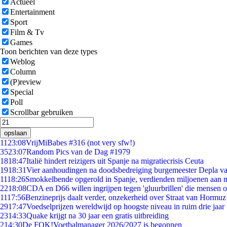
Actueel
Entertainment
Sport
Film & Tv
Games
Toon berichten van deze types
Weblog
Column
(P)review
Special
Poll
Scrollbar gebruiken
opslaan
11
23:08
VrijMiBabes #316 (not very sfw!)
35
23:07
Random Pics van de Dag #1979
18
18:47
Italië hindert reizigers uit Spanje na migratiecrisis Ceuta
19
18:31
Vier aanhoudingen na doodsbedreiging burgemeester Depla v
11
18:26
Smokkelbende opgerold in Spanje, verdienden miljoenen aan 
22
18:08
CDA en D66 willen ingrijpen tegen 'gluurbrillen' die mensen 
11
17:56
Benzineprijs daalt verder, onzekerheid over Straat van Hormuz b
29
17:47
Voedselprijzen wereldwijd op hoogste niveau in ruim drie jaar
23
14:33
Quake krijgt na 30 jaar een gratis uitbreiding
2
14:30
De FOK!Voetbalmanager 2026/2027 is begonnen