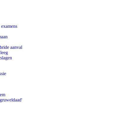
e examens
maan
bride aanval
 leeg
tslagen
ssie
eem
'gruweldaad'