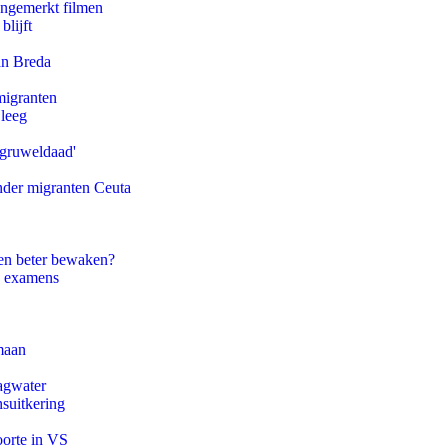
ongemerkt filmen
blijft
an Breda
migranten
 leeg
'gruweldaad'
onder migranten Ceuta
en beter bewaken?
e examens
maan
agwater
suitkering
oorte in VS