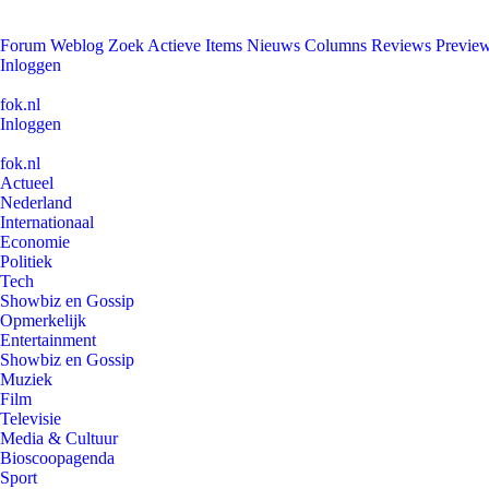
Forum
Weblog
Zoek
Actieve Items
Nieuws
Columns
Reviews
Previe
Inloggen
fok.nl
Inloggen
fok.nl
Actueel
Nederland
Internationaal
Economie
Politiek
Tech
Showbiz en Gossip
Opmerkelijk
Entertainment
Showbiz en Gossip
Muziek
Film
Televisie
Media & Cultuur
Bioscoopagenda
Sport