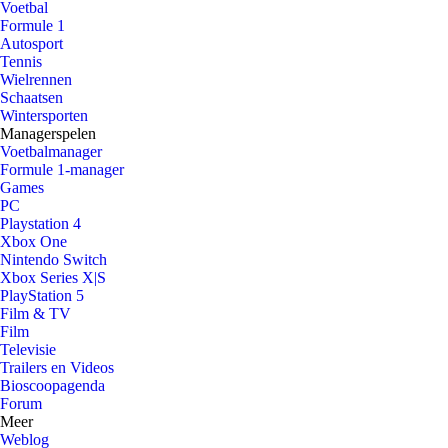
Voetbal
Formule 1
Autosport
Tennis
Wielrennen
Schaatsen
Wintersporten
Managerspelen
Voetbalmanager
Formule 1-manager
Games
PC
Playstation 4
Xbox One
Nintendo Switch
Xbox Series X|S
PlayStation 5
Film & TV
Film
Televisie
Trailers en Videos
Bioscoopagenda
Forum
Meer
Weblog