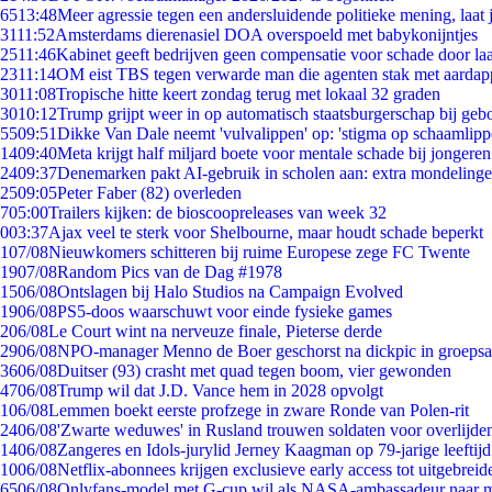
65
13:48
Meer agressie tegen een andersluidende politieke mening, laat j
31
11:52
Amsterdams dierenasiel DOA overspoeld met babykonijntjes
25
11:46
Kabinet geeft bedrijven geen compensatie voor schade door la
23
11:14
OM eist TBS tegen verwarde man die agenten stak met aardap
30
11:08
Tropische hitte keert zondag terug met lokaal 32 graden
30
10:12
Trump grijpt weer in op automatisch staatsburgerschap bij geb
55
09:51
Dikke Van Dale neemt 'vulvalippen' op: 'stigma op schaamlip
14
09:40
Meta krijgt half miljard boete voor mentale schade bij jongeren
24
09:37
Denemarken pakt AI-gebruik in scholen aan: extra mondeling
25
09:05
Peter Faber (82) overleden
7
05:00
Trailers kijken: de bioscoopreleases van week 32
0
03:37
Ajax veel te sterk voor Shelbourne, maar houdt schade beperkt
1
07/08
Nieuwkomers schitteren bij ruime Europese zege FC Twente
19
07/08
Random Pics van de Dag #1978
15
06/08
Ontslagen bij Halo Studios na Campaign Evolved
19
06/08
PS5-doos waarschuwt voor einde fysieke games
2
06/08
Le Court wint na nerveuze finale, Pieterse derde
29
06/08
NPO-manager Menno de Boer geschorst na dickpic in groeps
36
06/08
Duitser (93) crasht met quad tegen boom, vier gewonden
47
06/08
Trump wil dat J.D. Vance hem in 2028 opvolgt
1
06/08
Lemmen boekt eerste profzege in zware Ronde van Polen-rit
24
06/08
'Zwarte weduwes' in Rusland trouwen soldaten voor overlijden
14
06/08
Zangeres en Idols-jurylid Jerney Kaagman op 79-jarige leeftij
10
06/08
Netflix-abonnees krijgen exclusieve early access tot uitgebreid
65
06/08
Onlyfans-model met G-cup wil als NASA-ambassadeur naar 