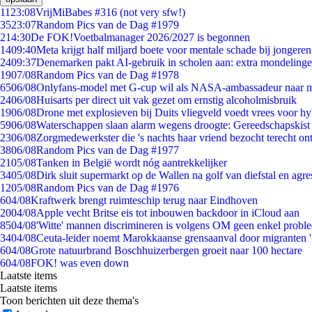
11
23:08
VrijMiBabes #316 (not very sfw!)
35
23:07
Random Pics van de Dag #1979
2
14:30
De FOK!Voetbalmanager 2026/2027 is begonnen
14
09:40
Meta krijgt half miljard boete voor mentale schade bij jongeren
24
09:37
Denemarken pakt AI-gebruik in scholen aan: extra mondeling
19
07/08
Random Pics van de Dag #1978
65
06/08
Onlyfans-model met G-cup wil als NASA-ambassadeur naar 
24
06/08
Huisarts per direct uit vak gezet om ernstig alcoholmisbruik
19
06/08
Drone met explosieven bij Duits vliegveld voedt vrees voor hy
59
06/08
Waterschappen slaan alarm wegens droogte: Gereedschapskist
23
06/08
Zorgmedewerkster die 's nachts haar vriend bezocht terecht on
38
06/08
Random Pics van de Dag #1977
21
05/08
Tanken in België wordt nóg aantrekkelijker
34
05/08
Dirk sluit supermarkt op de Wallen na golf van diefstal en agre
12
05/08
Random Pics van de Dag #1976
6
04/08
Kraftwerk brengt ruimteschip terug naar Eindhoven
20
04/08
Apple vecht Britse eis tot inbouwen backdoor in iCloud aan
85
04/08
'Witte' mannen discrimineren is volgens OM geen enkel probl
34
04/08
Ceuta-leider noemt Marokkaanse grensaanval door migranten 
6
04/08
Grote natuurbrand Boschhuizerbergen groeit naar 100 hectare
6
04/08
FOK! was even down
Laatste items
Laatste items
Toon berichten uit deze thema's