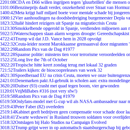
22
01:08
CDA en D66 willen ingrijpen tegen 'gluurbrillen' die mensen 
11
01:06
Benzineprijs daalt verder, onzekerheid over Straat van Hormuz 
14
00:42
Meta krijgt half miljard boete voor mentale schade bij jongeren
19
00:12
Vier aanhoudingen na doodsbedreiging burgemeester Depla v
18
23:32
Italië hindert reizigers uit Spanje na migratiecrisis Ceuta
11
23:30
Smokkelbende opgerold in Spanje, verdienden miljoenen aan 
59
22:53
Waterschappen slaan alarm wegens droogte: Gereedschapskist
47
22:43
Trump wil dat J.D. Vance hem in 2028 opvolgt
34
22:32
Ceuta-leider noemt Marokkaanse grensaanval door migranten 
38
22:29
Random Pics van de Dag #1977
38
22:28
Spaanse politie: minstens tien voor terrorisme veroordeelden 
15
22:25
Long live the 7th of October
30
22:20
Tropische hitte keert zondag terug met lokaal 32 graden
7
21:52
Trailers kijken: de bioscoopreleases van week 32
46
21:30
Spoedberaad EU na crisis Ceuta, moeten we onze buitengrenz
24
21:01
Denemarken pakt AI-gebruik in scholen aan: extra mondeling
36
20:20
Duitser (93) crasht met quad tegen boom, vier gewonden
11
20:01
VrijMiBabes #316 (not very sfw!)
35
19:58
Random Pics van de Dag #1979
65
19:50
Onlyfans-model met G-cup wil als NASA-ambassadeur naar 
25
19:43
Peter Faber (82) overleden
25
19:14
Kabinet geeft bedrijven geen compensatie voor schade door la
24
18:41
'Zwarte weduwes' in Rusland trouwen soldaten voor overlijden
15
18:32
Ontslagen bij Halo Studios na Campaign Evolved
30
18:32
Trump grijpt weer in op automatisch staatsburgerschap bij geb