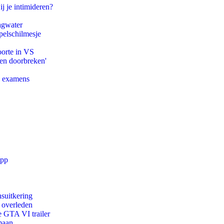
ij je intimideren?
agwater
pelschilmesje
oorte in VS
pen doorbreken'
e examens
app
suitkering
d overleden
e GTA VI trailer
maan