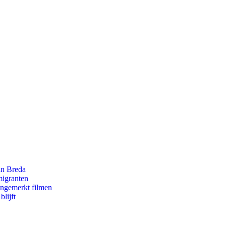
an Breda
migranten
ongemerkt filmen
lijft