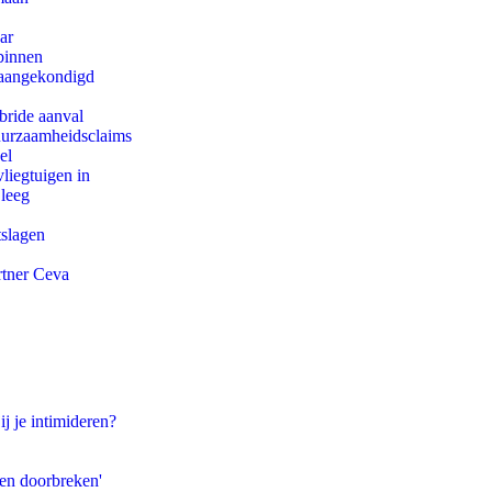
ar
binnen
g aangekondigd
bride aanval
duurzaamheidsclaims
el
iegtuigen in
 leeg
tslagen
rtner Ceva
ij je intimideren?
pen doorbreken'