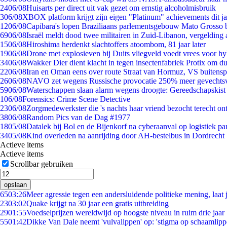
24
06/08
Huisarts per direct uit vak gezet om ernstig alcoholmisbruik
3
06/08
XBOX platform krijgt zijn eigen "Platinum" achievements dit ja
12
06/08
Capibara's lopen Braziliaans parlementsgebouw Mato Grosso 
69
06/08
Israël meldt dood twee militairen in Zuid-Libanon, vergeldin
15
06/08
Hiroshima herdenkt slachtoffers atoombom, 81 jaar later
19
06/08
Drone met explosieven bij Duits vliegveld voedt vrees voor hy
34
06/08
Wakker Dier dient klacht in tegen insectenfabriek Protix om 
22
06/08
Iran en Oman eens over route Straat van Hormuz, VS buitensp
26
06/08
NAVO zet wegens Russische provocatie 250% meer gevechtsvl
59
06/08
Waterschappen slaan alarm wegens droogte: Gereedschapskist
1
06/08
Forensics: Crime Scene Detective
23
06/08
Zorgmedewerkster die 's nachts haar vriend bezocht terecht on
38
06/08
Random Pics van de Dag #1977
18
05/08
Datalek bij Bol en de Bijenkorf na cyberaanval op logistiek pa
34
05/08
Kind overleden na aanrijding door AH-bestelbus in Dordrecht
Actieve items
Actieve items
Scrollbar gebruiken
opslaan
65
03:26
Meer agressie tegen een andersluidende politieke mening, laat j
23
03:02
Quake krijgt na 30 jaar een gratis uitbreiding
29
01:55
Voedselprijzen wereldwijd op hoogste niveau in ruim drie jaar
55
01:42
Dikke Van Dale neemt 'vulvalippen' op: 'stigma op schaamlip