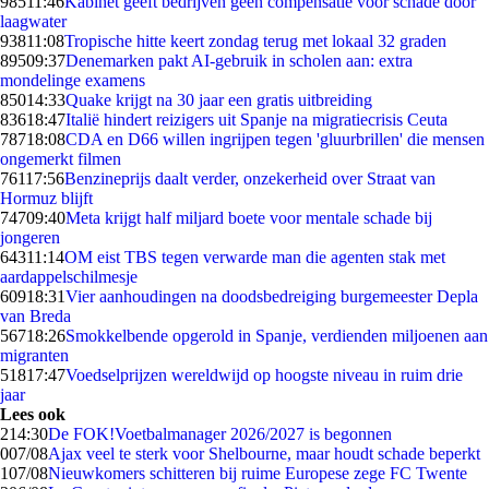
985
11:46
Kabinet geeft bedrijven geen compensatie voor schade door
laagwater
938
11:08
Tropische hitte keert zondag terug met lokaal 32 graden
895
09:37
Denemarken pakt AI-gebruik in scholen aan: extra
mondelinge examens
850
14:33
Quake krijgt na 30 jaar een gratis uitbreiding
836
18:47
Italië hindert reizigers uit Spanje na migratiecrisis Ceuta
787
18:08
CDA en D66 willen ingrijpen tegen 'gluurbrillen' die mensen
ongemerkt filmen
761
17:56
Benzineprijs daalt verder, onzekerheid over Straat van
Hormuz blijft
747
09:40
Meta krijgt half miljard boete voor mentale schade bij
jongeren
643
11:14
OM eist TBS tegen verwarde man die agenten stak met
aardappelschilmesje
609
18:31
Vier aanhoudingen na doodsbedreiging burgemeester Depla
van Breda
567
18:26
Smokkelbende opgerold in Spanje, verdienden miljoenen aan
migranten
518
17:47
Voedselprijzen wereldwijd op hoogste niveau in ruim drie
jaar
Lees ook
2
14:30
De FOK!Voetbalmanager 2026/2027 is begonnen
0
07/08
Ajax veel te sterk voor Shelbourne, maar houdt schade beperkt
1
07/08
Nieuwkomers schitteren bij ruime Europese zege FC Twente