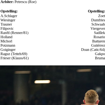
Arbiter:
Petrescu (Roe)
Opstelling:
Opstelling:
A.Schlager
Zoet
Wiesinger
Dumfries
Trauner
Schwaab
Filipovic
Viergever
Ranftl (Renner/81)
Sadílek
Holland
Rosario
Michorl
Ihattaren
Potzmann
Gutiérrez
Goiginger
Doan (Catic/64)
Raguz (Tetteh/69)
Gakpo
Frieser (Klauss/61)
Bruma