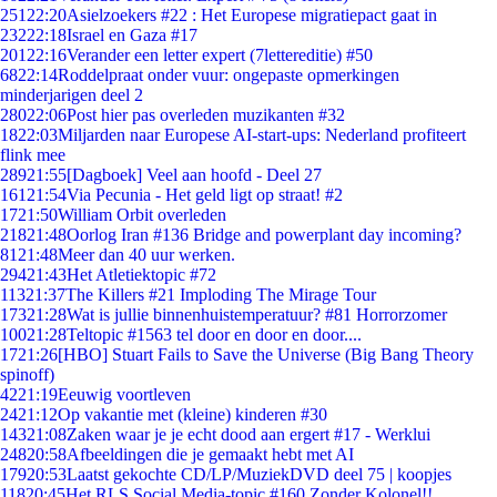
251
22:20
Asielzoekers #22 : Het Europese migratiepact gaat in
232
22:18
Israel en Gaza #17
201
22:16
Verander een letter expert (7lettereditie) #50
68
22:14
Roddelpraat onder vuur: ongepaste opmerkingen
minderjarigen deel 2
280
22:06
Post hier pas overleden muzikanten #32
18
22:03
Miljarden naar Europese AI-start-ups: Nederland profiteert
flink mee
289
21:55
[Dagboek] Veel aan hoofd - Deel 27
161
21:54
Via Pecunia - Het geld ligt op straat! #2
17
21:50
William Orbit overleden
218
21:48
Oorlog Iran #136 Bridge and powerplant day incoming?
81
21:48
Meer dan 40 uur werken.
294
21:43
Het Atletiektopic #72
113
21:37
The Killers #21 Imploding The Mirage Tour
173
21:28
Wat is jullie binnenhuistemperatuur? #81 Horrorzomer
100
21:28
Teltopic #1563 tel door en door en door....
17
21:26
[HBO] Stuart Fails to Save the Universe (Big Bang Theory
spinoff)
42
21:19
Eeuwig voortleven
24
21:12
Op vakantie met (kleine) kinderen #30
143
21:08
Zaken waar je je echt dood aan ergert #17 - Werklui
248
20:58
Afbeeldingen die je gemaakt hebt met AI
179
20:53
Laatst gekochte CD/LP/MuziekDVD deel 75 | koopjes
118
20:45
Het RLS Social Media-topic #160 Zonder Kolonel!!