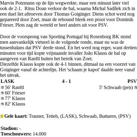
Marvin Potzmann op de lijn wegwerkte, maar een minuut later viel
ook de 2-1. Ritsu Doan verloor de bal, waarna Michal Sadílek zich in
een duel liet aftroeven door Thomas Goiginger. Diens schot werd nog
gepareerd door Zoet, maar de rebound bleek een prooi voor Dominik
Frieser. Plots zag de wereld er heel anders uit voor PSV.
Door de voorsprong van Sporting Portugal bij Rosenborg BK stond
men aanvankelijk virtueel in de volgende ronde, maar nu was de
tussenbalans dat PSV derde stond. En het werd nog erger, want dertien
minuten voor tijd kopte vrijstaande invaller João Klauss de bal op
aangeven van Ranftl buiten het bereik van Zoet.
Diezelfde Klauss kopte ook de 4-1 binnen, ditmaal na een voorzet van
Goiginger vanaf de achterlijn. Het 'schaam je kapot' daalde neer vanaf
het uitvak.
LASK
4 - 1
PSV
56' Ranftl
5' Schwaab (pen)
60' Frieser
77' Klauss
82' Klauss
Gele kaart:
Trauner, Tetteh, (LASK), Schwaab, Ihattaren, (PSV)
Stadion:
-
Toeschouwers:
14.000