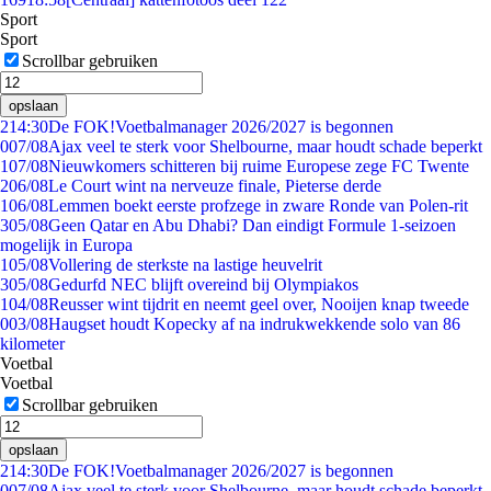
Sport
Sport
Scrollbar gebruiken
opslaan
2
14:30
De FOK!Voetbalmanager 2026/2027 is begonnen
0
07/08
Ajax veel te sterk voor Shelbourne, maar houdt schade beperkt
1
07/08
Nieuwkomers schitteren bij ruime Europese zege FC Twente
2
06/08
Le Court wint na nerveuze finale, Pieterse derde
1
06/08
Lemmen boekt eerste profzege in zware Ronde van Polen-rit
3
05/08
Geen Qatar en Abu Dhabi? Dan eindigt Formule 1-seizoen
mogelijk in Europa
1
05/08
Vollering de sterkste na lastige heuvelrit
3
05/08
Gedurfd NEC blijft overeind bij Olympiakos
1
04/08
Reusser wint tijdrit en neemt geel over, Nooijen knap tweede
0
03/08
Haugset houdt Kopecky af na indrukwekkende solo van 86
kilometer
Voetbal
Voetbal
Scrollbar gebruiken
opslaan
2
14:30
De FOK!Voetbalmanager 2026/2027 is begonnen
0
07/08
Ajax veel te sterk voor Shelbourne, maar houdt schade beperkt