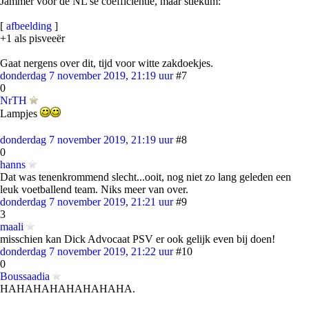
Jammer voor de NL'se coëfficientie, maar stiekum:
[
afbeelding
]
+1 als pisveeër
Gaat nergens over dit, tijd voor witte zakdoekjes.
donderdag 7 november 2019, 21:19 uur
#7
0
NrTH
Lampjes
donderdag 7 november 2019, 21:19 uur
#8
0
hanns
Dat was tenenkrommend slecht...ooit, nog niet zo lang geleden een
leuk voetballend team. Niks meer van over.
donderdag 7 november 2019, 21:21 uur
#9
3
maali
misschien kan Dick Advocaat PSV er ook gelijk even bij doen!
donderdag 7 november 2019, 21:22 uur
#10
0
Boussaadia
HAHAHAHAHAHAHAHA.