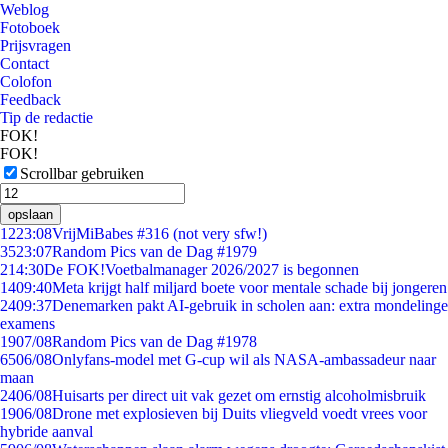
Weblog
Fotoboek
Prijsvragen
Contact
Colofon
Feedback
Tip de redactie
FOK!
FOK!
Scrollbar gebruiken
opslaan
12
23:08
VrijMiBabes #316 (not very sfw!)
35
23:07
Random Pics van de Dag #1979
2
14:30
De FOK!Voetbalmanager 2026/2027 is begonnen
14
09:40
Meta krijgt half miljard boete voor mentale schade bij jongeren
24
09:37
Denemarken pakt AI-gebruik in scholen aan: extra mondelinge
examens
19
07/08
Random Pics van de Dag #1978
65
06/08
Onlyfans-model met G-cup wil als NASA-ambassadeur naar
maan
24
06/08
Huisarts per direct uit vak gezet om ernstig alcoholmisbruik
19
06/08
Drone met explosieven bij Duits vliegveld voedt vrees voor
hybride aanval