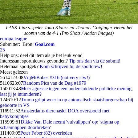
LASK Linz's-speler Joao Klauss en Thomas Goiginger vieren het
scoren van de 4-1 (Pro Shots / Action Images)
europa league
Submitter:
Bron:
Goal.com
25
Help ons; deel dit item als je het leuk vond
Interessant sportnieuws gevonden?
Tip ons dan via de submit!
Helemaal sportgek?
Kom schrijven bij de sportcrew!
Meest gelezen
56141
23:08
VrijMiBabes #316 (not very sfw!)
51106
23:07
Random Pics van de Dag #1979
1500
13:48
Meer agressie tegen een andersluidende politieke mening,
laat jij je intimideren?
1246
10:12
Trump grijpt weer in op automatisch staatsburgerschap bij
geboorte in VS
1169
11:52
Amsterdams dierenasiel DOA overspoeld met
babykonijntjes
1159
09:51
Dikke Van Dale neemt 'vulvalippen' op: 'stigma op
schaamlippen doorbreken'
1114
09:05
Peter Faber (82) overleden