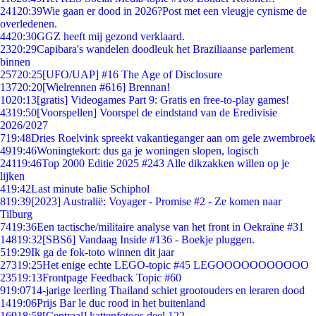
241
20:39
Wie gaan er dood in 2026?Post met een vleugje cynisme de
overledenen.
44
20:30
GGZ heeft mij gezond verklaard.
23
20:29
Capibara's wandelen doodleuk het Braziliaanse parlement
binnen
257
20:25
[UFO/UAP] #16 The Age of Disclosure
137
20:20
[Wielrennen #616] Brennan!
10
20:13
[gratis] Videogames Part 9: Gratis en free-to-play games!
43
19:50
[Voorspellen] Voorspel de eindstand van de Eredivisie
2026/2027
7
19:48
Dries Roelvink spreekt vakantieganger aan om gele zwembroek
49
19:46
Woningtekort: dus ga je woningen slopen, logisch
241
19:46
Top 2000 Editie 2025 #243 Alle dikzakken willen op je
lijken
4
19:42
Last minute balie Schiphol
8
19:39
[2023] Australië: Voyager - Promise #2 - Ze komen naar
Tilburg
74
19:36
Een tactische/militaire analyse van het front in Oekraïne #31
148
19:32
[SBS6] Vandaag Inside #136 - Boekje pluggen.
5
19:29
Ik ga de fok-toto winnen dit jaar
273
19:25
Het enige echte LEGO-topic #45 LEGOOOOOOOOOOO
235
19:13
Frontpage Feedback Topic #60
9
19:07
14-jarige leerling Thailand schiet grootouders en leraren dood
14
19:06
Prijs Bar le duc rood in het buitenland
169
18:58
[Centraal] kattenfotoos deel 122