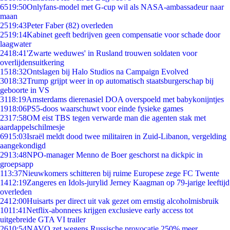
65
19:50
Onlyfans-model met G-cup wil als NASA-ambassadeur naar
maan
25
19:43
Peter Faber (82) overleden
25
19:14
Kabinet geeft bedrijven geen compensatie voor schade door
laagwater
24
18:41
'Zwarte weduwes' in Rusland trouwen soldaten voor
overlijdensuitkering
15
18:32
Ontslagen bij Halo Studios na Campaign Evolved
30
18:32
Trump grijpt weer in op automatisch staatsburgerschap bij
geboorte in VS
31
18:19
Amsterdams dierenasiel DOA overspoeld met babykonijntjes
19
18:06
PS5-doos waarschuwt voor einde fysieke games
23
17:58
OM eist TBS tegen verwarde man die agenten stak met
aardappelschilmesje
69
15:03
Israël meldt dood twee militairen in Zuid-Libanon, vergelding
aangekondigd
29
13:48
NPO-manager Menno de Boer geschorst na dickpic in
groepsapp
1
13:37
Nieuwkomers schitteren bij ruime Europese zege FC Twente
14
12:19
Zangeres en Idols-jurylid Jerney Kaagman op 79-jarige leeftijd
overleden
24
12:00
Huisarts per direct uit vak gezet om ernstig alcoholmisbruik
10
11:41
Netflix-abonnees krijgen exclusieve early access tot
uitgebreide GTA VI trailer
26
10:54
NAVO zet wegens Russische provocatie 250% meer