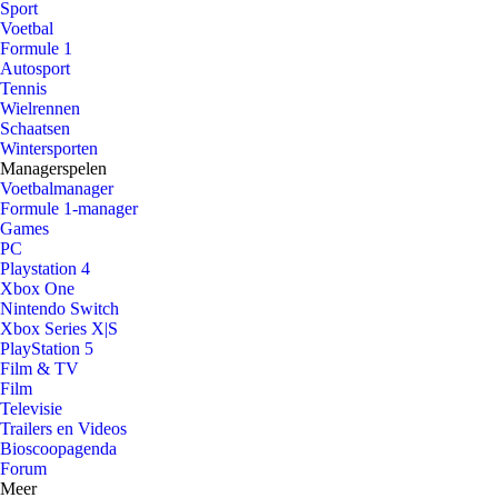
Sport
Voetbal
Formule 1
Autosport
Tennis
Wielrennen
Schaatsen
Wintersporten
Managerspelen
Voetbalmanager
Formule 1-manager
Games
PC
Playstation 4
Xbox One
Nintendo Switch
Xbox Series X|S
PlayStation 5
Film & TV
Film
Televisie
Trailers en Videos
Bioscoopagenda
Forum
Meer