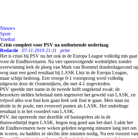
Nieuws
Sport
Voetbal
Crisis compleet voor PSV na onthutsende nederlaag
Redactie
07-11-2019 21:11
print
Het is crisis bij PSV nu het ook in de Europa League volledig mis gaat
voor de Eindhovenaren. Na vier opeenvolgende wedstrijden zonder
overwinning leek de ploeg van Mark van Bommel donderdagavond op
weg naar een goed resultaat bij LASK Linz in de Europa League,
maar schijn bedroog. Een vroege 0-1 voorsprong werd volledig
uitgewist door de Oostenrijkers, die met 4-1 zegevierden.
PSV speelde met name in de tweede helft ongekend zwak: de
bezoekers stelden helemaal niets tegenover het geweld van LASK, en
vrijwel alles wat fout kon gaan leek ook fout te gaan. Men staat nu
derde in de poule, met evenveel punten als LASK. Het onderlinge
resultaat is in het voordeel van LASK.
PSV, dat opereerde met dezelfde elf basisspelers als in de
thuiswedstrijd tegen LASK, begon nog goed aan het duel. Lukte het
de Eindhovenaren twee weken geleden negentig minuten lang niet om
te scoren, nu hadden ze slechts drie minuten nodig. Na een voorzet van