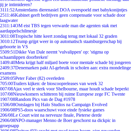
jij je intimideren?
31
11:52
Amsterdams dierenasiel DOA overspoeld met babykonijntjes
25
11:46
Kabinet geeft bedrijven geen compensatie voor schade door
laagwater
23
11:14
OM eist TBS tegen verwarde man die agenten stak met
aardappelschilmesje
30
11:08
Tropische hitte keert zondag terug met lokaal 32 graden
30
10:12
Trump grijpt weer in op automatisch staatsburgerschap bij
geboorte in VS
55
09:51
Dikke Van Dale neemt 'vulvalippen' op: 'stigma op
schaamlippen doorbreken'
14
09:40
Meta krijgt half miljard boete voor mentale schade bij jongeren
24
09:37
Denemarken pakt AI-gebruik in scholen aan: extra mondelinge
examens
25
09:05
Peter Faber (82) overleden
7
05:00
Trailers kijken: de bioscoopreleases van week 32
0
07/08
Ajax veel te sterk voor Shelbourne, maar houdt schade beperkt
1
07/08
Nieuwkomers schitteren bij ruime Europese zege FC Twente
19
07/08
Random Pics van de Dag #1978
15
06/08
Ontslagen bij Halo Studios na Campaign Evolved
19
06/08
PS5-doos waarschuwt voor einde fysieke games
2
06/08
Le Court wint na nerveuze finale, Pieterse derde
29
06/08
NPO-manager Menno de Boer geschorst na dickpic in
groepsapp
36
06/08
Duitser (93) crasht met quad tegen boom, vier gewonden