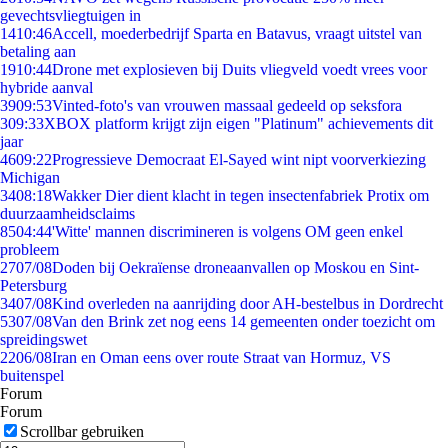
gevechtsvliegtuigen in
14
10:46
Accell, moederbedrijf Sparta en Batavus, vraagt uitstel van
betaling aan
19
10:44
Drone met explosieven bij Duits vliegveld voedt vrees voor
hybride aanval
39
09:53
Vinted-foto's van vrouwen massaal gedeeld op seksfora
3
09:33
XBOX platform krijgt zijn eigen "Platinum" achievements dit
jaar
46
09:22
Progressieve Democraat El-Sayed wint nipt voorverkiezing
Michigan
34
08:18
Wakker Dier dient klacht in tegen insectenfabriek Protix om
duurzaamheidsclaims
85
04:44
'Witte' mannen discrimineren is volgens OM geen enkel
probleem
27
07/08
Doden bij Oekraïense droneaanvallen op Moskou en Sint-
Petersburg
34
07/08
Kind overleden na aanrijding door AH-bestelbus in Dordrecht
53
07/08
Van den Brink zet nog eens 14 gemeenten onder toezicht om
spreidingswet
22
06/08
Iran en Oman eens over route Straat van Hormuz, VS
buitenspel
Forum
Forum
Scrollbar gebruiken