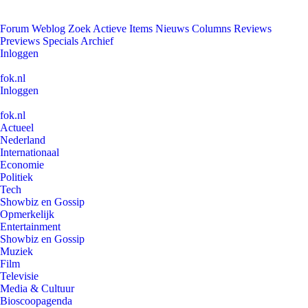
Forum
Weblog
Zoek
Actieve Items
Nieuws
Columns
Reviews
Previews
Specials
Archief
Inloggen
fok.nl
Inloggen
fok.nl
Actueel
Nederland
Internationaal
Economie
Politiek
Tech
Showbiz en Gossip
Opmerkelijk
Entertainment
Showbiz en Gossip
Muziek
Film
Televisie
Media & Cultuur
Bioscoopagenda