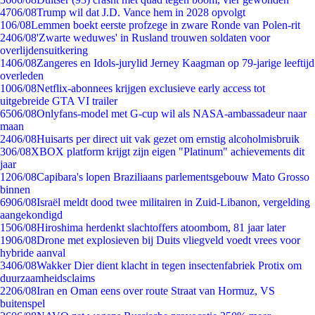
47
06/08
Trump wil dat J.D. Vance hem in 2028 opvolgt
1
06/08
Lemmen boekt eerste profzege in zware Ronde van Polen-rit
24
06/08
'Zwarte weduwes' in Rusland trouwen soldaten voor
overlijdensuitkering
14
06/08
Zangeres en Idols-jurylid Jerney Kaagman op 79-jarige leeftijd
overleden
10
06/08
Netflix-abonnees krijgen exclusieve early access tot
uitgebreide GTA VI trailer
65
06/08
Onlyfans-model met G-cup wil als NASA-ambassadeur naar
maan
24
06/08
Huisarts per direct uit vak gezet om ernstig alcoholmisbruik
3
06/08
XBOX platform krijgt zijn eigen "Platinum" achievements dit
jaar
12
06/08
Capibara's lopen Braziliaans parlementsgebouw Mato Grosso
binnen
69
06/08
Israël meldt dood twee militairen in Zuid-Libanon, vergelding
aangekondigd
15
06/08
Hiroshima herdenkt slachtoffers atoombom, 81 jaar later
19
06/08
Drone met explosieven bij Duits vliegveld voedt vrees voor
hybride aanval
34
06/08
Wakker Dier dient klacht in tegen insectenfabriek Protix om
duurzaamheidsclaims
22
06/08
Iran en Oman eens over route Straat van Hormuz, VS
buitenspel