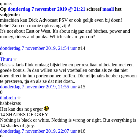
quote:
Op
donderdag 7 november 2019 @ 21:21
schreef
maali
het
volgende:
misschien kan Dick Advocaat PSV er ook gelijk even bij doen!
hehe! Zou een mooie oplossing zijn!
It's not about East or West, It's about niggaz and bitches, power and
money, riders and punks. Which side are you on?
donderdag 7 november 2019, 21:54 uur
#14
0
Thuru
Basis salaris flink omlaag bijstellen en per resultaat uitbetalen met een
goede bonus. Ja dan willen ze wel voetballen omdat als ze dat niet
doen direct in hun portemonnee treffen. Die miljonairs hebben gewoon
te presteren, tja en als ze dat niet doen..
donderdag 7 november 2019, 21:55 uur
#15
0
tijnbrein
habbekrats
Het kan dus nog erger
14 SHADES OF GREY
Nothing is black or white. Nothing is wrong or right. But everything is
14 shades of grey.
donderdag 7 november 2019, 22:07 uur
#16
0