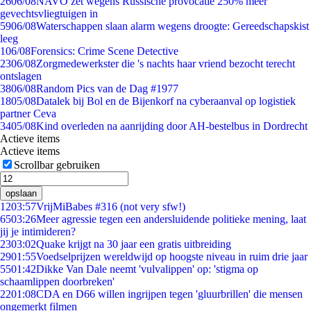
26
06/08
NAVO zet wegens Russische provocatie 250% meer
gevechtsvliegtuigen in
59
06/08
Waterschappen slaan alarm wegens droogte: Gereedschapskist
leeg
1
06/08
Forensics: Crime Scene Detective
23
06/08
Zorgmedewerkster die 's nachts haar vriend bezocht terecht
ontslagen
38
06/08
Random Pics van de Dag #1977
18
05/08
Datalek bij Bol en de Bijenkorf na cyberaanval op logistiek
partner Ceva
34
05/08
Kind overleden na aanrijding door AH-bestelbus in Dordrecht
Actieve items
Actieve items
Scrollbar gebruiken
opslaan
12
03:57
VrijMiBabes #316 (not very sfw!)
65
03:26
Meer agressie tegen een andersluidende politieke mening, laat
jij je intimideren?
23
03:02
Quake krijgt na 30 jaar een gratis uitbreiding
29
01:55
Voedselprijzen wereldwijd op hoogste niveau in ruim drie jaar
55
01:42
Dikke Van Dale neemt 'vulvalippen' op: 'stigma op
schaamlippen doorbreken'
22
01:08
CDA en D66 willen ingrijpen tegen 'gluurbrillen' die mensen
ongemerkt filmen