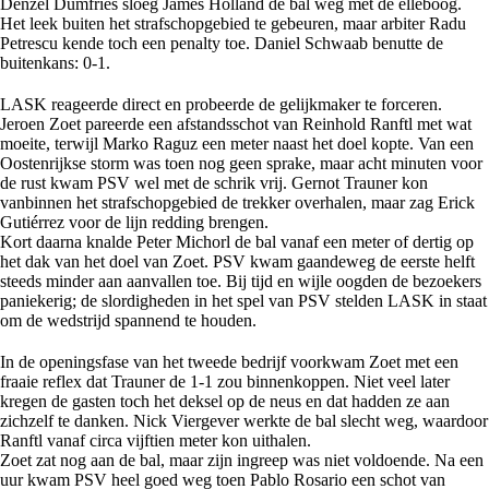
Denzel Dumfries sloeg James Holland de bal weg met de elleboog.
Het leek buiten het strafschopgebied te gebeuren, maar arbiter Radu
Petrescu kende toch een penalty toe. Daniel Schwaab benutte de
buitenkans: 0-1.
LASK reageerde direct en probeerde de gelijkmaker te forceren.
Jeroen Zoet pareerde een afstandsschot van Reinhold Ranftl met wat
moeite, terwijl Marko Raguz een meter naast het doel kopte. Van een
Oostenrijkse storm was toen nog geen sprake, maar acht minuten voor
de rust kwam PSV wel met de schrik vrij. Gernot Trauner kon
vanbinnen het strafschopgebied de trekker overhalen, maar zag Erick
Gutiérrez voor de lijn redding brengen.
Kort daarna knalde Peter Michorl de bal vanaf een meter of dertig op
het dak van het doel van Zoet. PSV kwam gaandeweg de eerste helft
steeds minder aan aanvallen toe. Bij tijd en wijle oogden de bezoekers
paniekerig; de slordigheden in het spel van PSV stelden LASK in staat
om de wedstrijd spannend te houden.
In de openingsfase van het tweede bedrijf voorkwam Zoet met een
fraaie reflex dat Trauner de 1-1 zou binnenkoppen. Niet veel later
kregen de gasten toch het deksel op de neus en dat hadden ze aan
zichzelf te danken. Nick Viergever werkte de bal slecht weg, waardoor
Ranftl vanaf circa vijftien meter kon uithalen.
Zoet zat nog aan de bal, maar zijn ingreep was niet voldoende. Na een
uur kwam PSV heel goed weg toen Pablo Rosario een schot van