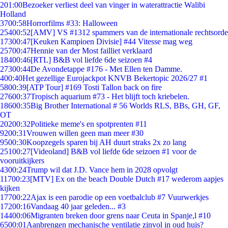
2
01:00
Bezoeker verliest deel van vinger in waterattractie Walibi
Holland
37
00:58
Horrorfilms #33: Halloween
254
00:52
[AMV] VS #1312 spammers van de internationale rechtsorde
173
00:47
[Keuken Kampioen Divisie] #44 Vitesse mag weg
257
00:47
Hennie van der Most failliet verklaard
184
00:46
[RTL] B&B vol liefde 6de seizoen #4
273
00:44
De Avondetappe #176 - Met Ellen ten Damme.
4
00:40
Het gezellige Eurojackpot KNVB Bekertopic 2026/27 #1
58
00:39
[ATP Tour] #169 Tosti Tallon back on fire
276
00:37
Tropisch aquarium #73 - Het blijft toch kriebelen.
186
00:35
Big Brother International # 56 Worlds RLS, BBs, GH, GF,
OT
202
00:32
Politieke meme's en spotprenten #11
92
00:31
Vrouwen willen geen man meer #30
95
00:30
Koopzegels sparen bij AH duurt straks 2x zo lang
251
00:27
[Videoland] B&B vol liefde 6de seizoen #1 voor de
vooruitkijkers
43
00:24
Trump wil dat J.D. Vance hem in 2028 opvolgt
117
00:23
[MTV] Ex on the beach Double Dutch #17 wederom aapjes
kijken
177
00:22
Ajax is een parodie op een voetbalclub #7 Vuurwerkjes
172
00:16
Vandaag 40 jaar geleden... #3
144
00:06
Migranten breken door grens naar Ceuta in Spanje,l #10
65
00:01
Aanbrengen mechanische ventilatie zinvol in oud huis?