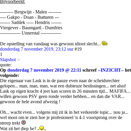
Bijvoorbeeld:
--------- Bergwijn - Malen ---------
---- Gakpo - Doan - Ihattaren ---
------- Sadilek ----- Hendrix -------
Viergever - Baumgartl - Dumfries
-------------- Unnerstal --------------
De opstelling van vandaag was gewoon idioot slecht...
donderdag 7 november 2019, 23:12 uur
#19
1
Slapshot
quote:
Op
donderdag 7 november 2019 @ 22:11
schreef
--INZICHT--
het
volgende:
Die eigenaar van Lask is in de pauze even naar de scheidsrechter
gelopen... man, man, man, wat een dubieuze beslissingen... net alsof
Lask op eigen kracht 4 jeer kan scoren in 26 minuten tijd... MAFIFA...
willen gewoon PSV geen ronde verder hebben... en dan die VAR...
gewoon de hele avond afwezig !
Oh... wacht even... volgens mij zit ik in het verkeerde topic... nou ja...
wel mooi om te zien hoe je profesioneel 'n 4-1 voorsprong over de
streep trekt
Wat zit het diep he?