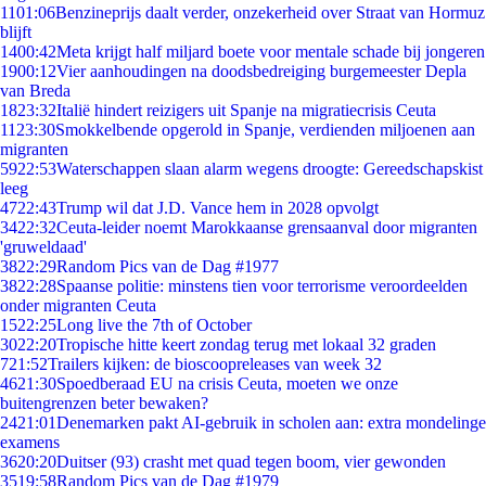
11
01:06
Benzineprijs daalt verder, onzekerheid over Straat van Hormuz
blijft
14
00:42
Meta krijgt half miljard boete voor mentale schade bij jongeren
19
00:12
Vier aanhoudingen na doodsbedreiging burgemeester Depla
van Breda
18
23:32
Italië hindert reizigers uit Spanje na migratiecrisis Ceuta
11
23:30
Smokkelbende opgerold in Spanje, verdienden miljoenen aan
migranten
59
22:53
Waterschappen slaan alarm wegens droogte: Gereedschapskist
leeg
47
22:43
Trump wil dat J.D. Vance hem in 2028 opvolgt
34
22:32
Ceuta-leider noemt Marokkaanse grensaanval door migranten
'gruweldaad'
38
22:29
Random Pics van de Dag #1977
38
22:28
Spaanse politie: minstens tien voor terrorisme veroordeelden
onder migranten Ceuta
15
22:25
Long live the 7th of October
30
22:20
Tropische hitte keert zondag terug met lokaal 32 graden
7
21:52
Trailers kijken: de bioscoopreleases van week 32
46
21:30
Spoedberaad EU na crisis Ceuta, moeten we onze
buitengrenzen beter bewaken?
24
21:01
Denemarken pakt AI-gebruik in scholen aan: extra mondelinge
examens
36
20:20
Duitser (93) crasht met quad tegen boom, vier gewonden
35
19:58
Random Pics van de Dag #1979