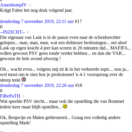
AmenhotepIV
Krijgt Faber het nog druk volgend jaar.
donderdag 7 november 2019, 22:11 uur
#17
0
--INZICHT--
Die eigenaar van Lask is in de pauze even naar de scheidsrechter
gelopen... man, man, man, wat een dubieuze beslissingen... net alsof
Lask op eigen kracht 4 jeer kan scoren in 26 minuten tijd... MAFIFA...
willen gewoon PSV geen ronde verder hebben... en dan die VAR...
gewoon de hele avond afwezig !
Oh... wacht even... volgens mij zit ik in het verkeerde topic... nou ja...
wel mooi om te zien hoe je profesioneel 'n 4-1 voorsprong over de
streep trekt
donderdag 7 november 2019, 22:26 uur
#18
0
FiRePaTH
Wat speelde PSV slecht... maar ook die opstelling die van Bommel
iedere keer maar blijft opstellen...
Ok, Bergwijn en Malen geblesseerd... Graag een volledig andere
opstelling Mark!