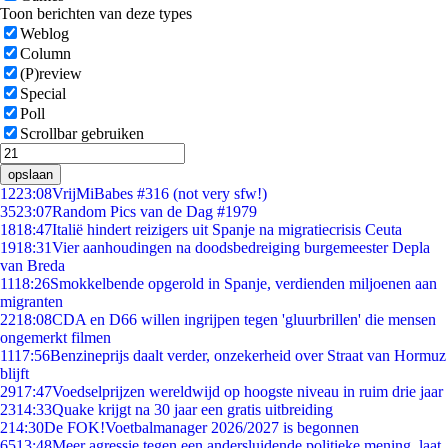
Toon berichten van deze types
Weblog
Column
(P)review
Special
Poll
Scrollbar gebruiken
opslaan
12
23:08
VrijMiBabes #316 (not very sfw!)
35
23:07
Random Pics van de Dag #1979
18
18:47
Italië hindert reizigers uit Spanje na migratiecrisis Ceuta
19
18:31
Vier aanhoudingen na doodsbedreiging burgemeester Depla
van Breda
11
18:26
Smokkelbende opgerold in Spanje, verdienden miljoenen aan
migranten
22
18:08
CDA en D66 willen ingrijpen tegen 'gluurbrillen' die mensen
ongemerkt filmen
11
17:56
Benzineprijs daalt verder, onzekerheid over Straat van Hormuz
blijft
29
17:47
Voedselprijzen wereldwijd op hoogste niveau in ruim drie jaar
23
14:33
Quake krijgt na 30 jaar een gratis uitbreiding
2
14:30
De FOK!Voetbalmanager 2026/2027 is begonnen
65
13:48
Meer agressie tegen een andersluidende politieke mening, laat