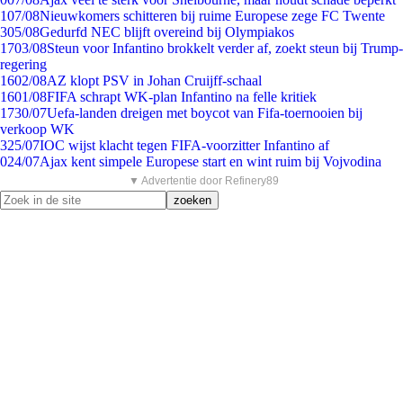
1
07/08
Nieuwkomers schitteren bij ruime Europese zege FC Twente
3
05/08
Gedurfd NEC blijft overeind bij Olympiakos
17
03/08
Steun voor Infantino brokkelt verder af, zoekt steun bij Trump-
regering
16
02/08
AZ klopt PSV in Johan Cruijff-schaal
16
01/08
FIFA schrapt WK-plan Infantino na felle kritiek
17
30/07
Uefa-landen dreigen met boycot van Fifa-toernooien bij
verkoop WK
3
25/07
IOC wijst klacht tegen FIFA-voorzitter Infantino af
0
24/07
Ajax kent simpele Europese start en wint ruim bij Vojvodina
▼ Advertentie door Refinery89