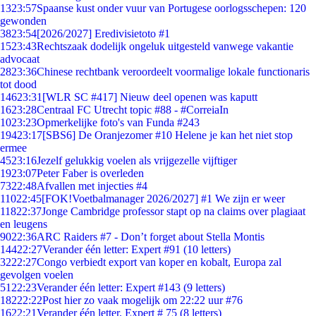
13
23:57
Spaanse kust onder vuur van Portugese oorlogsschepen: 120
gewonden
38
23:54
[2026/2027] Eredivisietoto #1
15
23:43
Rechtszaak dodelijk ongeluk uitgesteld vanwege vakantie
advocaat
28
23:36
Chinese rechtbank veroordeelt voormalige lokale functionaris
tot dood
146
23:31
[WLR SC #417] Nieuw deel openen was kaputt
16
23:28
Centraal FC Utrecht topic #88 - #CorreiaIn
10
23:23
Opmerkelijke foto's van Funda #243
194
23:17
[SBS6] De Oranjezomer #10 Helene je kan het niet stop
ermee
45
23:16
Jezelf gelukkig voelen als vrijgezelle vijftiger
19
23:07
Peter Faber is overleden
73
22:48
Afvallen met injecties #4
110
22:45
[FOK!Voetbalmanager 2026/2027] #1 We zijn er weer
118
22:37
Jonge Cambridge professor stapt op na claims over plagiaat
en leugens
90
22:36
ARC Raiders #7 - Don’t forget about Stella Montis
144
22:27
Verander één letter: Expert #91 (10 letters)
32
22:27
Congo verbiedt export van koper en kobalt, Europa zal
gevolgen voelen
51
22:23
Verander één letter: Expert #143 (9 letters)
182
22:22
Post hier zo vaak mogelijk om 22:22 uur #76
16
22:21
Verander één letter. Expert # 75 (8 letters)