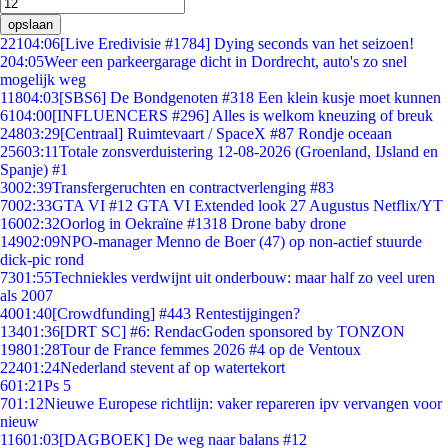
opslaan
221
04:06
[Live Eredivisie #1784] Dying seconds van het seizoen!
2
04:05
Weer een parkeergarage dicht in Dordrecht, auto's zo snel
mogelijk weg
118
04:03
[SBS6] De Bondgenoten #318 Een klein kusje moet kunnen
61
04:00
[INFLUENCERS #296] Alles is welkom kneuzing of breuk
248
03:29
[Centraal] Ruimtevaart / SpaceX #87 Rondje oceaan
256
03:11
Totale zonsverduistering 12-08-2026 (Groenland, IJsland en
Spanje) #1
30
02:39
Transfergeruchten en contractverlenging #83
70
02:33
GTA VI #12 GTA VI Extended look 27 Augustus Netflix/YT
160
02:32
Oorlog in Oekraïne #1318 Drone baby drone
149
02:09
NPO-manager Menno de Boer (47) op non-actief stuurde
dick-pic rond
73
01:55
Techniekles verdwijnt uit onderbouw: maar half zo veel uren
als 2007
40
01:40
[Crowdfunding] #443 Rentestijgingen?
134
01:36
[DRT SC] #6: RendacGoden sponsored by TONZON
198
01:28
Tour de France femmes 2026 #4 op de Ventoux
224
01:24
Nederland stevent af op watertekort
6
01:21
Ps 5
7
01:12
Nieuwe Europese richtlijn: vaker repareren ipv vervangen voor
nieuw
116
01:03
[DAGBOEK] De weg naar balans #12