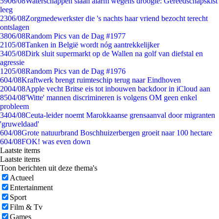
59
06/08
Waterschappen slaan alarm wegens droogte: Gereedschapskist
leeg
23
06/08
Zorgmedewerkster die 's nachts haar vriend bezocht terecht
ontslagen
38
06/08
Random Pics van de Dag #1977
21
05/08
Tanken in België wordt nóg aantrekkelijker
34
05/08
Dirk sluit supermarkt op de Wallen na golf van diefstal en
agressie
12
05/08
Random Pics van de Dag #1976
6
04/08
Kraftwerk brengt ruimteschip terug naar Eindhoven
20
04/08
Apple vecht Britse eis tot inbouwen backdoor in iCloud aan
85
04/08
'Witte' mannen discrimineren is volgens OM geen enkel
probleem
34
04/08
Ceuta-leider noemt Marokkaanse grensaanval door migranten
'gruweldaad'
6
04/08
Grote natuurbrand Boschhuizerbergen groeit naar 100 hectare
6
04/08
FOK! was even down
Laatste items
Laatste items
Toon berichten uit deze thema's
Actueel
Entertainment
Sport
Film & Tv
Games