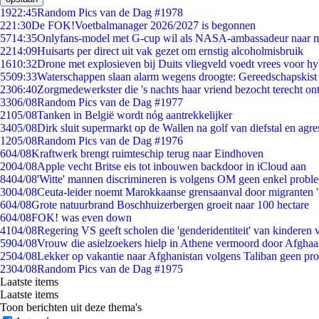
19
22:45
Random Pics van de Dag #1978
2
21:30
De FOK!Voetbalmanager 2026/2027 is begonnen
57
14:35
Onlyfans-model met G-cup wil als NASA-ambassadeur naar 
22
14:09
Huisarts per direct uit vak gezet om ernstig alcoholmisbruik
16
10:32
Drone met explosieven bij Duits vliegveld voedt vrees voor hy
55
09:33
Waterschappen slaan alarm wegens droogte: Gereedschapskist
23
06:40
Zorgmedewerkster die 's nachts haar vriend bezocht terecht on
33
06/08
Random Pics van de Dag #1977
21
05/08
Tanken in België wordt nóg aantrekkelijker
34
05/08
Dirk sluit supermarkt op de Wallen na golf van diefstal en agre
12
05/08
Random Pics van de Dag #1976
6
04/08
Kraftwerk brengt ruimteschip terug naar Eindhoven
20
04/08
Apple vecht Britse eis tot inbouwen backdoor in iCloud aan
84
04/08
'Witte' mannen discrimineren is volgens OM geen enkel probl
30
04/08
Ceuta-leider noemt Marokkaanse grensaanval door migranten 
6
04/08
Grote natuurbrand Boschhuizerbergen groeit naar 100 hectare
6
04/08
FOK! was even down
41
04/08
Regering VS geeft scholen die 'genderidentiteit' van kinderen
59
04/08
Vrouw die asielzoekers hielp in Athene vermoord door Afghaa
25
04/08
Lekker op vakantie naar Afghanistan volgens Taliban geen pr
23
04/08
Random Pics van de Dag #1975
Laatste items
Laatste items
Toon berichten uit deze thema's