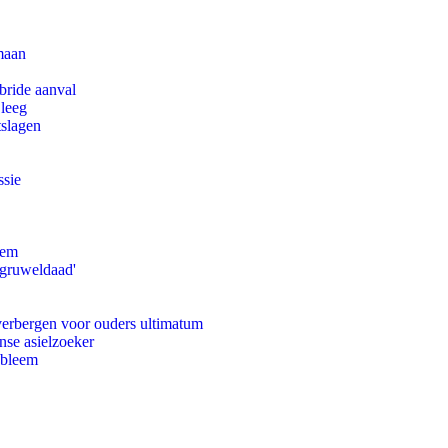
maan
bride aanval
 leeg
tslagen
ssie
eem
'gruweldaad'
 verbergen voor ouders ultimatum
nse asielzoeker
obleem