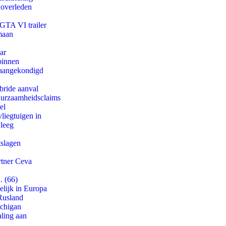
 overleden
 GTA VI trailer
maan
ar
binnen
g aangekondigd
bride aanval
duurzaamheidsclaims
el
iegtuigen in
 leeg
tslagen
rtner Ceva
. (66)
lijk in Europa
Rusland
ichigan
aling aan