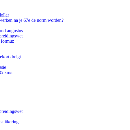
ollar
 werken na je 67e de norm worden?
and augustus
preidingswet
n Hormuz
ekort dreigt
ssie
235 km/u
preidingswet
suitkering