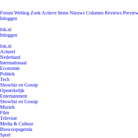
Forum
Weblog
Zoek
Actieve Items
Nieuws
Columns
Reviews
Previe
Inloggen
fok.nl
Inloggen
fok.nl
Actueel
Nederland
Internationaal
Economie
Politiek
Tech
Showbiz en Gossip
Opmerkelijk
Entertainment
Showbiz en Gossip
Muziek
Film
Televisie
Media & Cultuur
Bioscoopagenda
Sport