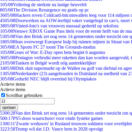
1
05/08
Vollering de sterkste na lastige heuvelrit
8
05/08
The Division Resurgence nu gratis op pc
36
05/08
Hackers roven Coldcard-bitcoinwallets leeg voor 114 miljoen d
45
05/08
Doorwerken na AOW-leeftijd vaker vastgelegd in cao's, moet
38
05/08
Vinted-foto's van vrouwen massaal gedeeld op seksfora
1
05/08
Nieuwe XBOX Game Pass titels voor de eerste helft van de ma
53
05/08
Van den Brink zet nog eens 14 gemeenten onder toezicht om s
18
05/08
Iran overweegt Europese hulp bij ruimen mijnen in Straat va
3
05/08
EA Sports FC 27 toont The Grounds-modus
1
05/08
Gears of War: E-Day open beta begint 6 augustus
36
05/08
Pentagon verbruikt meer raketten dan kan worden aangevuld, t
21
05/08
Tanken in België wordt nóg aantrekkelijker
34
05/08
Dirk sluit supermarkt op de Wallen na golf van diefstal en agre
13
05/08
Nederlander (23) aangehouden in Duitsland na snelheid van 
3
05/08
Gedurfd NEC blijft overeind bij Olympiakos
Actieve items
Actieve items
Scrollbar gebruiken
opslaan
53
00:28
Van den Brink zet nog eens 14 gemeenten onder toezicht om s
5
00:17
PS5-doos waarschuwt voor einde fysieke games
13
00:11
'Zwarte weduwes' in Rusland trouwen soldaten voor overlijden
32
23:58
Trump wil dat J.D. Vance hem in 2028 opvolgt