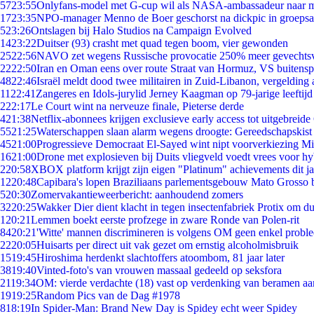
57
23:55
Onlyfans-model met G-cup wil als NASA-ambassadeur naar 
17
23:35
NPO-manager Menno de Boer geschorst na dickpic in groeps
5
23:26
Ontslagen bij Halo Studios na Campaign Evolved
14
23:22
Duitser (93) crasht met quad tegen boom, vier gewonden
25
22:56
NAVO zet wegens Russische provocatie 250% meer gevechtsvl
22
22:50
Iran en Oman eens over route Straat van Hormuz, VS buitensp
48
22:46
Israël meldt dood twee militairen in Zuid-Libanon, vergeldin
11
22:41
Zangeres en Idols-jurylid Jerney Kaagman op 79-jarige leeftijd
2
22:17
Le Court wint na nerveuze finale, Pieterse derde
4
21:38
Netflix-abonnees krijgen exclusieve early access tot uitgebreide
55
21:25
Waterschappen slaan alarm wegens droogte: Gereedschapskist
45
21:00
Progressieve Democraat El-Sayed wint nipt voorverkiezing M
16
21:00
Drone met explosieven bij Duits vliegveld voedt vrees voor hy
2
20:58
XBOX platform krijgt zijn eigen "Platinum" achievements dit ja
12
20:48
Capibara's lopen Braziliaans parlementsgebouw Mato Grosso 
5
20:30
Zomervakantieweerbericht: aanhoudend zomers
32
20:25
Wakker Dier dient klacht in tegen insectenfabriek Protix om 
1
20:21
Lemmen boekt eerste profzege in zware Ronde van Polen-rit
84
20:21
'Witte' mannen discrimineren is volgens OM geen enkel probl
22
20:05
Huisarts per direct uit vak gezet om ernstig alcoholmisbruik
15
19:45
Hiroshima herdenkt slachtoffers atoombom, 81 jaar later
38
19:40
Vinted-foto's van vrouwen massaal gedeeld op seksfora
21
19:34
OM: vierde verdachte (18) vast op verdenking van beramen aa
19
19:25
Random Pics van de Dag #1978
8
18:19
In Spider-Man: Brand New Day is Spidey echt weer Spidey