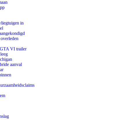
maan
app
iegtuigen in
el
g aangekondigd
 overleden
 GTA VI trailer
 leeg
ichigan
bride aanval
ar
binnen
duurzaamheidsclaims
eem
nslag