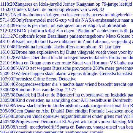
11
18:20
Zangeres en Idols-jurylid Jerney Kaagman op 79-jarige leeftijd
1
16:00
Trailers kijken: de bioscoopreleases van week 32
4
15:21
Netflix-abonnees krijgen exclusieve early access tot uitgebreide
57
14:35
Onlyfans-model met G-cup wil als NASA-ambassadeur naar 
22
14:09
Huisarts per direct uit vak gezet om ernstig alcoholmisbruik
2
12:12
XBOX platform krijgt zijn eigen "Platinum" achievements dit ja
12
11:27
Capibara's lopen Braziliaans parlementsgebouw Mato Grosso 
48
10:59
Israël meldt dood twee militairen in Zuid-Libanon, vergeldin
15
10:48
Hiroshima herdenkt slachtoffers atoombom, 81 jaar later
16
10:32
Drone met explosieven bij Duits vliegveld voedt vrees voor hy
32
10:28
Wakker Dier dient klacht in tegen insectenfabriek Protix om 
22
10:16
Iran en Oman eens over route Straat van Hormuz, VS buitensp
25
10:08
NAVO zet wegens Russische provocatie 250% meer gevechtsvl
55
09:33
Waterschappen slaan alarm wegens droogte: Gereedschapskist
1
07:00
Forensics: Crime Scene Detective
23
06:40
Zorgmedewerkster die 's nachts haar vriend bezocht terecht on
33
06/08
Random Pics van de Dag #1977
18
05/08
Datalek bij Bol en de Bijenkorf na cyberaanval op logistiek pa
33
05/08
Kind overleden na aanrijding door AH-bestelbus in Dordrecht
6
05/08
Nieuw slachtoffer in kindermisbruikzaak zorgprofessional Jan B
3
05/08
Geen Qatar en Abu Dhabi? Dan eindigt Formule 1-seizoen moge
5
05/08
Litouwen vindt opnieuw migrantentunnel onder grens met Wit-
45
05/08
Progressieve Democraat El-Sayed wint nipt voorverkiezing M
11
05/08
Accell, moederbedrijf Sparta en Batavus, vraagt uitstel van bet
5
05/08
Zomervakantieweerbericht: aanhoudend zomers