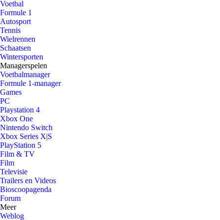
Voetbal
Formule 1
Autosport
Tennis
Wielrennen
Schaatsen
Wintersporten
Managerspelen
Voetbalmanager
Formule 1-manager
Games
PC
Playstation 4
Xbox One
Nintendo Switch
Xbox Series X|S
PlayStation 5
Film & TV
Film
Televisie
Trailers en Videos
Bioscoopagenda
Forum
Meer
Weblog