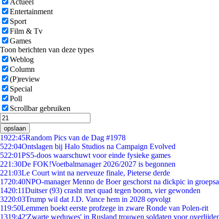
Actueel
Entertainment
Sport
Film & Tv
Games
Toon berichten van deze types
Weblog
Column
(P)review
Special
Poll
Scrollbar gebruiken
opslaan
19
22:45
Random Pics van de Dag #1978
5
22:04
Ontslagen bij Halo Studios na Campaign Evolved
5
22:01
PS5-doos waarschuwt voor einde fysieke games
2
21:30
De FOK!Voetbalmanager 2026/2027 is begonnen
2
21:03
Le Court wint na nerveuze finale, Pieterse derde
17
20:40
NPO-manager Menno de Boer geschorst na dickpic in groeps
14
20:11
Duitser (93) crasht met quad tegen boom, vier gewonden
32
20:03
Trump wil dat J.D. Vance hem in 2028 opvolgt
1
19:50
Lemmen boekt eerste profzege in zware Ronde van Polen-rit
13
19:42
'Zwarte weduwes' in Rusland trouwen soldaten voor overlijden