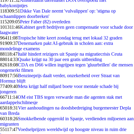
1197
11:52
Amsterdams dierenasiel DOA overspoeld met
babykonijntjes
1183
09:51
Dikke Van Dale neemt 'vulvalippen' op: 'stigma op
schaamlippen doorbreken'
1152
09:05
Peter Faber (82) overleden
1013
11:46
Kabinet geeft bedrijven geen compensatie voor schade door
laagwater
964
11:08
Tropische hitte keert zondag terug met lokaal 32 graden
919
09:37
Denemarken pakt AI-gebruik in scholen aan: extra
mondelinge examens
881
18:47
Italië hindert reizigers uit Spanje na migratiecrisis Ceuta
880
14:33
Quake krijgt na 30 jaar een gratis uitbreiding
826
18:08
CDA en D66 willen ingrijpen tegen 'gluurbrillen' die mensen
ongemerkt filmen
809
17:56
Benzineprijs daalt verder, onzekerheid over Straat van
Hormuz blijft
774
09:40
Meta krijgt half miljard boete voor mentale schade bij
jongeren
667
11:14
OM eist TBS tegen verwarde man die agenten stak met
aardappelschilmesje
650
18:31
Vier aanhoudingen na doodsbedreiging burgemeester Depla
van Breda
603
18:26
Smokkelbende opgerold in Spanje, verdienden miljoenen aan
migranten
551
17:47
Voedselprijzen wereldwijd op hoogste niveau in ruim drie