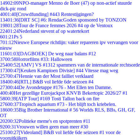
149
02:09
NPO-manager Menno de Boer (47) op non-actief stuurde
dick-pic rond
40
01:40
[Crowdfunding] #443 Rentestijgingen?
134
01:36
[DRT SC] #6: RendacGoden sponsored by TONZON
198
01:28
Tour de France femmes 2026 #4 op de Ventoux
224
01:24
Nederland stevent af op watertekort
6
01:21
Ps 5
7
01:12
Nieuwe Europese richtlijn: vaker repareren ipv vervangen voor
nieuw
116
01:03
[DAGBOEK] De weg naar balans #12
37
00:58
Horrorfilms #33: Halloween
254
00:52
[AMV] VS #1312 spammers van de internationale rechtsorde
173
00:47
[Keuken Kampioen Divisie] #44 Vitesse mag weg
257
00:47
Hennie van der Most failliet verklaard
184
00:46
[RTL] B&B vol liefde 6de seizoen #4
273
00:44
De Avondetappe #176 - Met Ellen ten Damme.
4
00:40
Het gezellige Eurojackpot KNVB Bekertopic 2026/27 #1
58
00:39
[ATP Tour] #169 Tosti Tallon back on fire
276
00:37
Tropisch aquarium #73 - Het blijft toch kriebelen.
186
00:35
Big Brother International # 56 Worlds RLS, BBs, GH, GF,
OT
202
00:32
Politieke meme's en spotprenten #11
92
00:31
Vrouwen willen geen man meer #30
251
00:27
[Videoland] B&B vol liefde 6de seizoen #1 voor de
vooruitkijkers