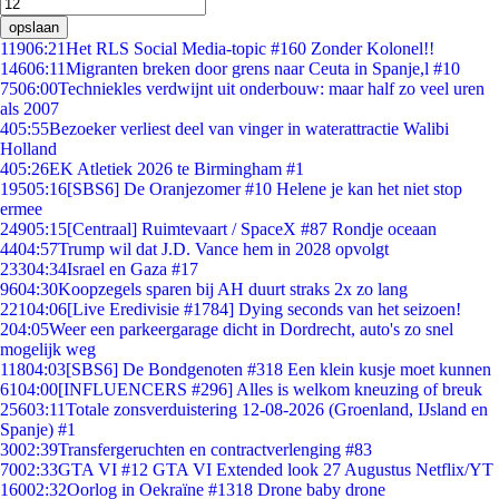
opslaan
119
06:21
Het RLS Social Media-topic #160 Zonder Kolonel!!
146
06:11
Migranten breken door grens naar Ceuta in Spanje,l #10
75
06:00
Techniekles verdwijnt uit onderbouw: maar half zo veel uren
als 2007
4
05:55
Bezoeker verliest deel van vinger in waterattractie Walibi
Holland
4
05:26
EK Atletiek 2026 te Birmingham #1
195
05:16
[SBS6] De Oranjezomer #10 Helene je kan het niet stop
ermee
249
05:15
[Centraal] Ruimtevaart / SpaceX #87 Rondje oceaan
44
04:57
Trump wil dat J.D. Vance hem in 2028 opvolgt
233
04:34
Israel en Gaza #17
96
04:30
Koopzegels sparen bij AH duurt straks 2x zo lang
221
04:06
[Live Eredivisie #1784] Dying seconds van het seizoen!
2
04:05
Weer een parkeergarage dicht in Dordrecht, auto's zo snel
mogelijk weg
118
04:03
[SBS6] De Bondgenoten #318 Een klein kusje moet kunnen
61
04:00
[INFLUENCERS #296] Alles is welkom kneuzing of breuk
256
03:11
Totale zonsverduistering 12-08-2026 (Groenland, IJsland en
Spanje) #1
30
02:39
Transfergeruchten en contractverlenging #83
70
02:33
GTA VI #12 GTA VI Extended look 27 Augustus Netflix/YT
160
02:32
Oorlog in Oekraïne #1318 Drone baby drone