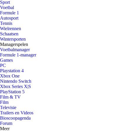
Sport
Voetbal
Formule 1
Autosport
Tennis
Wielrennen
Schaatsen
Wintersporten
Managerspelen
Voetbalmanager
Formule 1-manager
Games
PC
Playstation 4
Xbox One
Nintendo Switch
Xbox Series X|S
PlayStation 5
Film & TV
Film
Televisie
Trailers en Videos
Bioscoopagenda
Forum
Meer