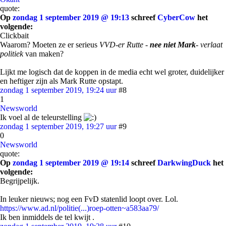
quote:
Op
zondag 1 september 2019 @ 19:13
schreef
CyberCow
het
volgende:
Clickbait
Waarom? Moeten ze er serieus
VVD-er Rutte -
nee niet Mark
- verlaat
politiek
van maken?
Lijkt me logisch dat de koppen in de media echt wel groter, duidelijker
en heftiger zijn als Mark Rutte opstapt.
zondag 1 september 2019, 19:24 uur
#8
1
Newsworld
Ik voel al de teleurstelling
zondag 1 september 2019, 19:27 uur
#9
0
Newsworld
quote:
Op
zondag 1 september 2019 @ 19:14
schreef
DarkwingDuck
het
volgende:
Begrijpelijk.
In leuker nieuws; nog een FvD statenlid loopt over. Lol.
https://www.ad.nl/politie(...)roep-otten~a583aa79/
Ik ben inmiddels de tel kwijt .