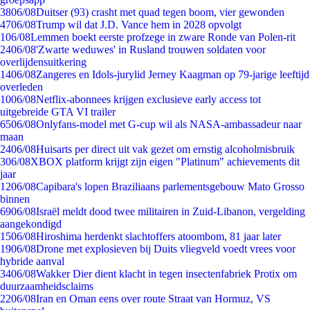
38
06/08
Duitser (93) crasht met quad tegen boom, vier gewonden
47
06/08
Trump wil dat J.D. Vance hem in 2028 opvolgt
1
06/08
Lemmen boekt eerste profzege in zware Ronde van Polen-rit
24
06/08
'Zwarte weduwes' in Rusland trouwen soldaten voor
overlijdensuitkering
14
06/08
Zangeres en Idols-jurylid Jerney Kaagman op 79-jarige leeftijd
overleden
10
06/08
Netflix-abonnees krijgen exclusieve early access tot
uitgebreide GTA VI trailer
65
06/08
Onlyfans-model met G-cup wil als NASA-ambassadeur naar
maan
24
06/08
Huisarts per direct uit vak gezet om ernstig alcoholmisbruik
3
06/08
XBOX platform krijgt zijn eigen "Platinum" achievements dit
jaar
12
06/08
Capibara's lopen Braziliaans parlementsgebouw Mato Grosso
binnen
69
06/08
Israël meldt dood twee militairen in Zuid-Libanon, vergelding
aangekondigd
15
06/08
Hiroshima herdenkt slachtoffers atoombom, 81 jaar later
19
06/08
Drone met explosieven bij Duits vliegveld voedt vrees voor
hybride aanval
34
06/08
Wakker Dier dient klacht in tegen insectenfabriek Protix om
duurzaamheidsclaims
22
06/08
Iran en Oman eens over route Straat van Hormuz, VS