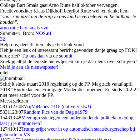
Collega Bart Smals gaat Arno Rutte half oktober vervangen.
Fractievoorzitter Klaas Dijkhoff begrijpt Rutte wel, en dankt hem
"voor zijn inzet om de zorg in ons land te verbeteren en betaalbaar te
houden".
arno rutte
bart smals
vvd
Submitter:
Bron:
NOS.nl
32
Help ons; deel dit item als je het leuk vond
Heb je een leuk of interessant bericht gevonden dat je graag op FOK!
terug ziet?
Tip ons dan via de submit!
Zoek jij altijd de leukste nieuwtjes en kun je daar leuk over schrijven?
Meld je aan als nieuwsposter!
qltel
Schrijft sinds maart 2016 regelmatig op de FP. Mag zich vanaf april
2018 "
Eindredacteur Frontpage Moderatie
" noemen. En sinds 20-2-22
niet meer actief voor de FP.
Meest gelezen
58151
23:08
VrijMiBabes #316 (not very sfw!)
53311
23:07
Random Pics van de Dag #1979
1543
13:48
Meer agressie tegen een andersluidende politieke mening,
laat jij je intimideren?
1274
10:12
Trump grijpt weer in op automatisch staatsburgerschap bij
geboorte in VS