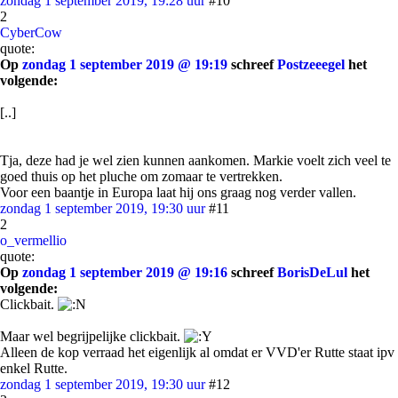
zondag 1 september 2019, 19:28 uur
#10
2
CyberCow
quote:
Op
zondag 1 september 2019 @ 19:19
schreef
Postzeeegel
het
volgende:
[..]
Tja, deze had je wel zien kunnen aankomen. Markie voelt zich veel te
goed thuis op het pluche om zomaar te vertrekken.
Voor een baantje in Europa laat hij ons graag nog verder vallen.
zondag 1 september 2019, 19:30 uur
#11
2
o_vermellio
quote:
Op
zondag 1 september 2019 @ 19:16
schreef
BorisDeLul
het
volgende:
Clickbait.
Maar wel begrijpelijke clickbait.
Alleen de kop verraad het eigenlijk al omdat er VVD'er Rutte staat ipv
enkel Rutte.
zondag 1 september 2019, 19:30 uur
#12