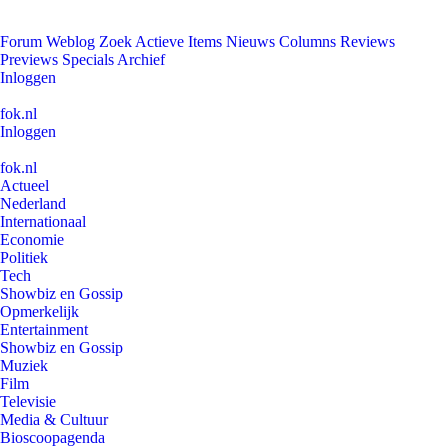
Forum
Weblog
Zoek
Actieve Items
Nieuws
Columns
Reviews
Previews
Specials
Archief
Inloggen
fok.nl
Inloggen
fok.nl
Actueel
Nederland
Internationaal
Economie
Politiek
Tech
Showbiz en Gossip
Opmerkelijk
Entertainment
Showbiz en Gossip
Muziek
Film
Televisie
Media & Cultuur
Bioscoopagenda