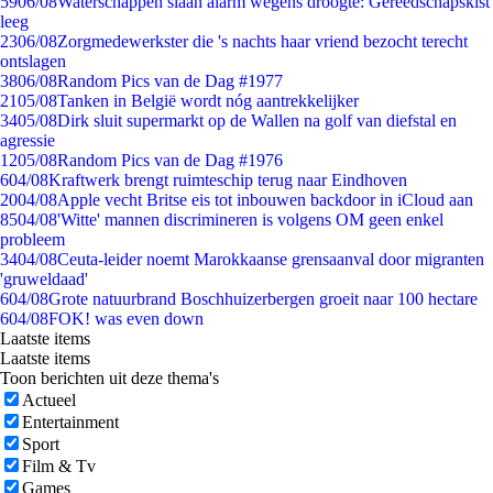
59
06/08
Waterschappen slaan alarm wegens droogte: Gereedschapskist
leeg
23
06/08
Zorgmedewerkster die 's nachts haar vriend bezocht terecht
ontslagen
38
06/08
Random Pics van de Dag #1977
21
05/08
Tanken in België wordt nóg aantrekkelijker
34
05/08
Dirk sluit supermarkt op de Wallen na golf van diefstal en
agressie
12
05/08
Random Pics van de Dag #1976
6
04/08
Kraftwerk brengt ruimteschip terug naar Eindhoven
20
04/08
Apple vecht Britse eis tot inbouwen backdoor in iCloud aan
85
04/08
'Witte' mannen discrimineren is volgens OM geen enkel
probleem
34
04/08
Ceuta-leider noemt Marokkaanse grensaanval door migranten
'gruweldaad'
6
04/08
Grote natuurbrand Boschhuizerbergen groeit naar 100 hectare
6
04/08
FOK! was even down
Laatste items
Laatste items
Toon berichten uit deze thema's
Actueel
Entertainment
Sport
Film & Tv
Games