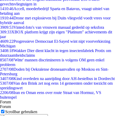
gevechtsvliegtuigen in
14
10:46
Accell, moederbedrijf Sparta en Batavus, vraagt uitstel van
betaling aan
19
10:44
Drone met explosieven bij Duits vliegveld voedt vrees voor
hybride aanval
39
09:53
Vinted-foto's van vrouwen massaal gedeeld op seksfora
3
09:33
XBOX platform krijgt zijn eigen "Platinum" achievements dit
jaar
46
09:22
Progressieve Democraat El-Sayed wint nipt voorverkiezing
Michigan
34
08:18
Wakker Dier dient klacht in tegen insectenfabriek Protix om
duurzaamheidsclaims
85
07/08
'Witte' mannen discrimineren is volgens OM geen enkel
probleem
27
07/08
Doden bij Oekraïense droneaanvallen op Moskou en Sint-
Petersburg
34
07/08
Kind overleden na aanrijding door AH-bestelbus in Dordrecht
53
07/08
Van den Brink zet nog eens 14 gemeenten onder toezicht om
spreidingswet
22
06/08
Iran en Oman eens over route Straat van Hormuz, VS
buitenspel
Forum
Forum
Scrollbar gebruiken