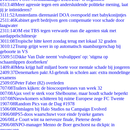
65
13:48
Meer agressie tegen een andersluidende politieke mening, laat
jij je intimideren?
31
11:52
Amsterdams dierenasiel DOA overspoeld met babykonijntjes
25
11:46
Kabinet geeft bedrijven geen compensatie voor schade door
laagwater
23
11:14
OM eist TBS tegen verwarde man die agenten stak met
aardappelschilmesje
30
11:08
Tropische hitte keert zondag terug met lokaal 32 graden
30
10:12
Trump grijpt weer in op automatisch staatsburgerschap bij
geboorte in VS
55
09:51
Dikke Van Dale neemt 'vulvalippen' op: 'stigma op
schaamlippen doorbreken'
14
09:40
Meta krijgt half miljard boete voor mentale schade bij jongeren
24
09:37
Denemarken pakt AI-gebruik in scholen aan: extra mondelinge
examens
25
09:05
Peter Faber (82) overleden
7
07/08
Trailers kijken: de bioscoopreleases van week 32
0
07/08
Ajax veel te sterk voor Shelbourne, maar houdt schade beperkt
1
07/08
Nieuwkomers schitteren bij ruime Europese zege FC Twente
19
07/08
Random Pics van de Dag #1978
15
06/08
Ontslagen bij Halo Studios na Campaign Evolved
19
06/08
PS5-doos waarschuwt voor einde fysieke games
2
06/08
Le Court wint na nerveuze finale, Pieterse derde
29
06/08
NPO-manager Menno de Boer geschorst na dickpic in
groepsapp