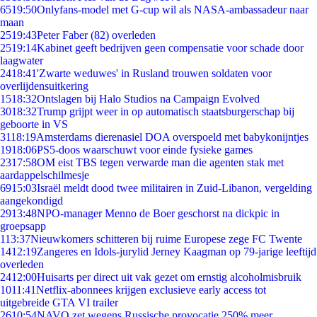
65
19:50
Onlyfans-model met G-cup wil als NASA-ambassadeur naar
maan
25
19:43
Peter Faber (82) overleden
25
19:14
Kabinet geeft bedrijven geen compensatie voor schade door
laagwater
24
18:41
'Zwarte weduwes' in Rusland trouwen soldaten voor
overlijdensuitkering
15
18:32
Ontslagen bij Halo Studios na Campaign Evolved
30
18:32
Trump grijpt weer in op automatisch staatsburgerschap bij
geboorte in VS
31
18:19
Amsterdams dierenasiel DOA overspoeld met babykonijntjes
19
18:06
PS5-doos waarschuwt voor einde fysieke games
23
17:58
OM eist TBS tegen verwarde man die agenten stak met
aardappelschilmesje
69
15:03
Israël meldt dood twee militairen in Zuid-Libanon, vergelding
aangekondigd
29
13:48
NPO-manager Menno de Boer geschorst na dickpic in
groepsapp
1
13:37
Nieuwkomers schitteren bij ruime Europese zege FC Twente
14
12:19
Zangeres en Idols-jurylid Jerney Kaagman op 79-jarige leeftijd
overleden
24
12:00
Huisarts per direct uit vak gezet om ernstig alcoholmisbruik
10
11:41
Netflix-abonnees krijgen exclusieve early access tot
uitgebreide GTA VI trailer
26
10:54
NAVO zet wegens Russische provocatie 250% meer