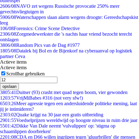
buitenspel
26
06/08
NAVO zet wegens Russische provocatie 250% meer
gevechtsvliegtuigen in
59
06/08
Waterschappen slaan alarm wegens droogte: Gereedschapskist
leeg
1
06/08
Forensics: Crime Scene Detective
23
06/08
Zorgmedewerkster die 's nachts haar vriend bezocht terecht
ontslagen
38
06/08
Random Pics van de Dag #1977
18
05/08
Datalek bij Bol en de Bijenkorf na cyberaanval op logistiek
partner Ceva
Actieve items
Actieve items
Scrollbar gebruiken
opslaan
38
05:41
Duitser (93) crasht met quad tegen boom, vier gewonden
12
03:57
VrijMiBabes #316 (not very sfw!)
65
03:26
Meer agressie tegen een andersluidende politieke mening, laat
jij je intimideren?
23
03:02
Quake krijgt na 30 jaar een gratis uitbreiding
29
01:55
Voedselprijzen wereldwijd op hoogste niveau in ruim drie jaar
55
01:42
Dikke Van Dale neemt 'vulvalippen' op: 'stigma op
schaamlippen doorbreken'
22
01:08
CDA en D66 willen ingrijpen tegen 'gluurbrillen' die mensen