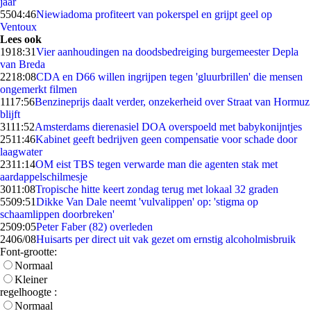
jaar
55
04:46
Niewiadoma profiteert van pokerspel en grijpt geel op
Ventoux
Lees ook
19
18:31
Vier aanhoudingen na doodsbedreiging burgemeester Depla
van Breda
22
18:08
CDA en D66 willen ingrijpen tegen 'gluurbrillen' die mensen
ongemerkt filmen
11
17:56
Benzineprijs daalt verder, onzekerheid over Straat van Hormuz
blijft
31
11:52
Amsterdams dierenasiel DOA overspoeld met babykonijntjes
25
11:46
Kabinet geeft bedrijven geen compensatie voor schade door
laagwater
23
11:14
OM eist TBS tegen verwarde man die agenten stak met
aardappelschilmesje
30
11:08
Tropische hitte keert zondag terug met lokaal 32 graden
55
09:51
Dikke Van Dale neemt 'vulvalippen' op: 'stigma op
schaamlippen doorbreken'
25
09:05
Peter Faber (82) overleden
24
06/08
Huisarts per direct uit vak gezet om ernstig alcoholmisbruik
Font-grootte:
Normaal
Kleiner
regelhoogte :
Normaal