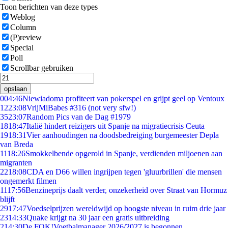
Toon berichten van deze types
Weblog
Column
(P)review
Special
Poll
Scrollbar gebruiken
opslaan
0
04:46
Niewiadoma profiteert van pokerspel en grijpt geel op Ventoux
12
23:08
VrijMiBabes #316 (not very sfw!)
35
23:07
Random Pics van de Dag #1979
18
18:47
Italië hindert reizigers uit Spanje na migratiecrisis Ceuta
19
18:31
Vier aanhoudingen na doodsbedreiging burgemeester Depla
van Breda
11
18:26
Smokkelbende opgerold in Spanje, verdienden miljoenen aan
migranten
22
18:08
CDA en D66 willen ingrijpen tegen 'gluurbrillen' die mensen
ongemerkt filmen
11
17:56
Benzineprijs daalt verder, onzekerheid over Straat van Hormuz
blijft
29
17:47
Voedselprijzen wereldwijd op hoogste niveau in ruim drie jaar
23
14:33
Quake krijgt na 30 jaar een gratis uitbreiding
2
14:30
De FOK!Voetbalmanager 2026/2027 is begonnen