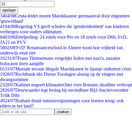
opslaan
34
04/08
Ceuta-leider noemt Marokkaanse grensaanval door migranten
'gruweldaad'
41
04/08
Regering VS geeft scholen die 'genderidentiteit' van kinderen
verbergen voor ouders ultimatum
64
03/08
Zetelpeiling: 24 zetels voor Pro en 18 zetels voor D66, FvD,
JA21 en PVV
58
02/08
'FvD' Renaissanceschool in Almere toont hoe vrijheid van
onderwijs eruit ziet
162
31/07
Frans Timmermans vergelijkt Joden met nazi’s, nazaten
holocaust doen aangifte
65
31/07
Massale invasie illegale Marokkanen in Spanje ontketent crisis
19
28/07
Rechtbank tikt Dienst Toeslagen alsnog op de vingers met
dwangsommen
23
28/07
Kabinet negeert klimaatrechter over Bonaire: deadline verloopt
28
26/07
Deurwaarder legt beslag bij onvindbare Bij1-fractievoorzitter
Tofik Dibi
49
24/07
Brabant draait natuurvergunningen voor boeren terug: ook
elders in het land?