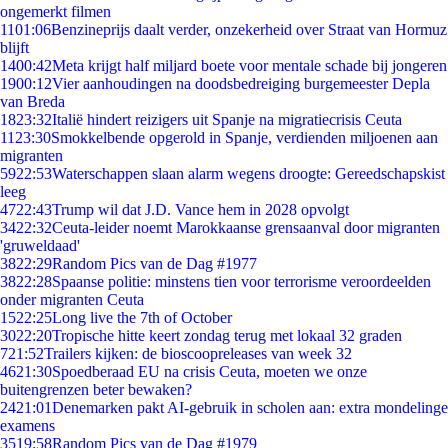
ongemerkt filmen
11
01:06
Benzineprijs daalt verder, onzekerheid over Straat van Hormuz
blijft
14
00:42
Meta krijgt half miljard boete voor mentale schade bij jongeren
19
00:12
Vier aanhoudingen na doodsbedreiging burgemeester Depla
van Breda
18
23:32
Italië hindert reizigers uit Spanje na migratiecrisis Ceuta
11
23:30
Smokkelbende opgerold in Spanje, verdienden miljoenen aan
migranten
59
22:53
Waterschappen slaan alarm wegens droogte: Gereedschapskist
leeg
47
22:43
Trump wil dat J.D. Vance hem in 2028 opvolgt
34
22:32
Ceuta-leider noemt Marokkaanse grensaanval door migranten
'gruweldaad'
38
22:29
Random Pics van de Dag #1977
38
22:28
Spaanse politie: minstens tien voor terrorisme veroordeelden
onder migranten Ceuta
15
22:25
Long live the 7th of October
30
22:20
Tropische hitte keert zondag terug met lokaal 32 graden
7
21:52
Trailers kijken: de bioscoopreleases van week 32
46
21:30
Spoedberaad EU na crisis Ceuta, moeten we onze
buitengrenzen beter bewaken?
24
21:01
Denemarken pakt AI-gebruik in scholen aan: extra mondelinge
examens
35
19:58
Random Pics van de Dag #1979