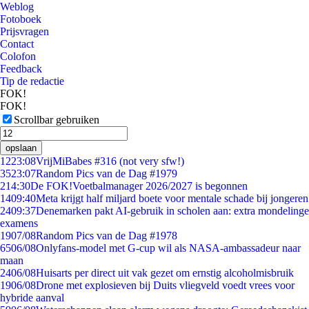
Weblog
Fotoboek
Prijsvragen
Contact
Colofon
Feedback
Tip de redactie
FOK!
FOK!
Scrollbar gebruiken
opslaan
12
23:08
VrijMiBabes #316 (not very sfw!)
35
23:07
Random Pics van de Dag #1979
2
14:30
De FOK!Voetbalmanager 2026/2027 is begonnen
14
09:40
Meta krijgt half miljard boete voor mentale schade bij jongeren
24
09:37
Denemarken pakt AI-gebruik in scholen aan: extra mondelinge
examens
19
07/08
Random Pics van de Dag #1978
65
06/08
Onlyfans-model met G-cup wil als NASA-ambassadeur naar
maan
24
06/08
Huisarts per direct uit vak gezet om ernstig alcoholmisbruik
19
06/08
Drone met explosieven bij Duits vliegveld voedt vrees voor
hybride aanval