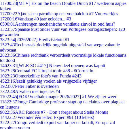
117
00:23
[MTV] Ex on the beach Double Dutch #17 wederom aapjes
kijken
177
00:22
Ajax is een parodie op een voetbalclub #7 Vuurwerkjes
172
00:16
Vandaag 40 jaar geleden... #3
65
00:01
Aanbrengen mechanische ventilatie zinvol in oud huis?
13
23:57
Spaanse kust onder vuur van Portugese oorlogsschepen: 120
gewonden
38
23:54
[2026/2027] Eredivisietoto #1
15
23:43
Rechtszaak dodelijk ongeluk uitgesteld vanwege vakantie
advocaat
28
23:36
Chinese rechtbank veroordeelt voormalige lokale functionaris
tot dood
146
23:31
[WLR SC #417] Nieuw deel openen was kaputt
16
23:28
Centraal FC Utrecht topic #88 - #CorreiaIn
10
23:23
Opmerkelijke foto's van Funda #243
45
23:16
Jezelf gelukkig voelen als vrijgezelle vijftiger
19
23:07
Peter Faber is overleden
73
22:48
Afvallen met injecties #4
110
22:45
[FOK!Voetbalmanager 2026/2027] #1 We zijn er weer
118
22:37
Jonge Cambridge professor stapt op na claims over plagiaat
en leugens
90
22:36
ARC Raiders #7 - Don’t forget about Stella Montis
144
22:27
Verander één letter: Expert #91 (10 letters)
32
22:27
Congo verbiedt export van koper en kobalt, Europa zal
gevolgen voelen