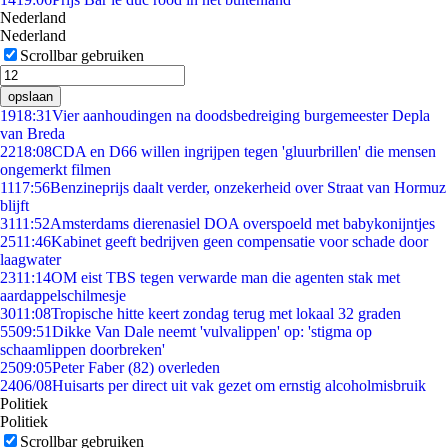
Nederland
Nederland
Scrollbar gebruiken
opslaan
19
18:31
Vier aanhoudingen na doodsbedreiging burgemeester Depla
van Breda
22
18:08
CDA en D66 willen ingrijpen tegen 'gluurbrillen' die mensen
ongemerkt filmen
11
17:56
Benzineprijs daalt verder, onzekerheid over Straat van Hormuz
blijft
31
11:52
Amsterdams dierenasiel DOA overspoeld met babykonijntjes
25
11:46
Kabinet geeft bedrijven geen compensatie voor schade door
laagwater
23
11:14
OM eist TBS tegen verwarde man die agenten stak met
aardappelschilmesje
30
11:08
Tropische hitte keert zondag terug met lokaal 32 graden
55
09:51
Dikke Van Dale neemt 'vulvalippen' op: 'stigma op
schaamlippen doorbreken'
25
09:05
Peter Faber (82) overleden
24
06/08
Huisarts per direct uit vak gezet om ernstig alcoholmisbruik
Politiek
Politiek
Scrollbar gebruiken