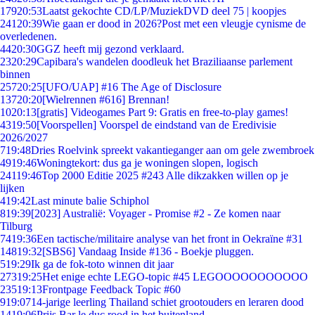
179
20:53
Laatst gekochte CD/LP/MuziekDVD deel 75 | koopjes
241
20:39
Wie gaan er dood in 2026?Post met een vleugje cynisme de
overledenen.
44
20:30
GGZ heeft mij gezond verklaard.
23
20:29
Capibara's wandelen doodleuk het Braziliaanse parlement
binnen
257
20:25
[UFO/UAP] #16 The Age of Disclosure
137
20:20
[Wielrennen #616] Brennan!
10
20:13
[gratis] Videogames Part 9: Gratis en free-to-play games!
43
19:50
[Voorspellen] Voorspel de eindstand van de Eredivisie
2026/2027
7
19:48
Dries Roelvink spreekt vakantieganger aan om gele zwembroek
49
19:46
Woningtekort: dus ga je woningen slopen, logisch
241
19:46
Top 2000 Editie 2025 #243 Alle dikzakken willen op je
lijken
4
19:42
Last minute balie Schiphol
8
19:39
[2023] Australië: Voyager - Promise #2 - Ze komen naar
Tilburg
74
19:36
Een tactische/militaire analyse van het front in Oekraïne #31
148
19:32
[SBS6] Vandaag Inside #136 - Boekje pluggen.
5
19:29
Ik ga de fok-toto winnen dit jaar
273
19:25
Het enige echte LEGO-topic #45 LEGOOOOOOOOOOO
235
19:13
Frontpage Feedback Topic #60
9
19:07
14-jarige leerling Thailand schiet grootouders en leraren dood
14
19:06
Prijs Bar le duc rood in het buitenland