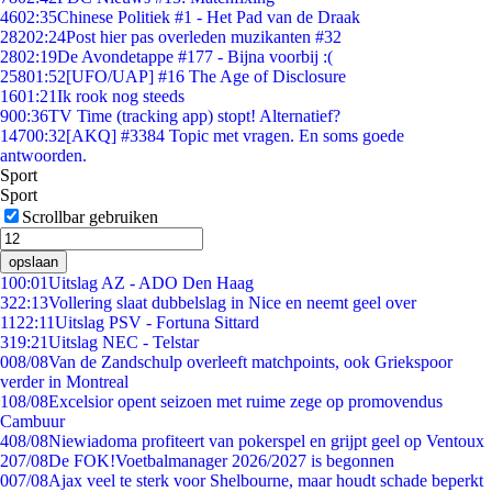
46
02:35
Chinese Politiek #1 - Het Pad van de Draak
282
02:24
Post hier pas overleden muzikanten #32
28
02:19
De Avondetappe #177 - Bijna voorbij :(
258
01:52
[UFO/UAP] #16 The Age of Disclosure
16
01:21
Ik rook nog steeds
9
00:36
TV Time (tracking app) stopt! Alternatief?
147
00:32
[AKQ] #3384 Topic met vragen. En soms goede
antwoorden.
Sport
Sport
Scrollbar gebruiken
opslaan
1
00:01
Uitslag AZ - ADO Den Haag
3
22:13
Vollering slaat dubbelslag in Nice en neemt geel over
11
22:11
Uitslag PSV - Fortuna Sittard
3
19:21
Uitslag NEC - Telstar
0
08/08
Van de Zandschulp overleeft matchpoints, ook Griekspoor
verder in Montreal
1
08/08
Excelsior opent seizoen met ruime zege op promovendus
Cambuur
4
08/08
Niewiadoma profiteert van pokerspel en grijpt geel op Ventoux
2
07/08
De FOK!Voetbalmanager 2026/2027 is begonnen
0
07/08
Ajax veel te sterk voor Shelbourne, maar houdt schade beperkt