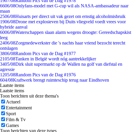
19
07/08
Random Pics van de Dag #1978
66
06/08
Onlyfans-model met G-cup wil als NASA-ambassadeur naar
maan
25
06/08
Huisarts per direct uit vak gezet om ernstig alcoholmisbruik
19
06/08
Drone met explosieven bij Duits vliegveld voedt vrees voor
hybride aanval
60
06/08
Waterschappen slaan alarm wegens droogte: Gereedschapskist
leeg
24
06/08
Zorgmedewerkster die 's nachts haar vriend bezocht terecht
ontslagen
38
06/08
Random Pics van de Dag #1977
21
05/08
Tanken in België wordt nóg aantrekkelijker
34
05/08
Dirk sluit supermarkt op de Wallen na golf van diefstal en
agressie
12
05/08
Random Pics van de Dag #1976
6
04/08
Kraftwerk brengt ruimteschip terug naar Eindhoven
Laatste items
Laatste items
Toon berichten uit deze thema's
Actueel
Entertainment
Sport
Film & Tv
Games
Toon berichten van deze types