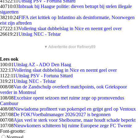
415
22:11
Uitslag PSV - Fortuna Sittard
407
10:03
Inbraak bij Haagse politie: dieven betrapt bij stelen illegale
sigaretten
382
10:24
FIFA ziet kritiek op Infantino als desinformatie, Noorwegen
eist zijn aftreden
272
22:13
Vollering slaat dubbelslag in Nice en neemt geel over
266
19:21
Uitslag NEC - Telstar
▼ Advertentie door Refinery89
Lees ook
1
00:01
Uitslag AZ - ADO Den Haag
3
22:13
Vollering slaat dubbelslag in Nice en neemt geel over
11
22:11
Uitslag PSV - Fortuna Sittard
3
19:21
Uitslag NEC - Telstar
0
08/08
Van de Zandschulp overleeft matchpoints, ook Griekspoor
verder in Montreal
1
08/08
Excelsior opent seizoen met ruime zege op promovendus
Cambuur
4
08/08
Niewiadoma profiteert van pokerspel en grijpt geel op Ventoux
2
07/08
De FOK!Voetbalmanager 2026/2027 is begonnen
0
07/08
Ajax veel te sterk voor Shelbourne, maar houdt schade beperkt
1
07/08
Nieuwkomers schitteren bij ruime Europese zege FC Twente
Font-grootte:
Normaal