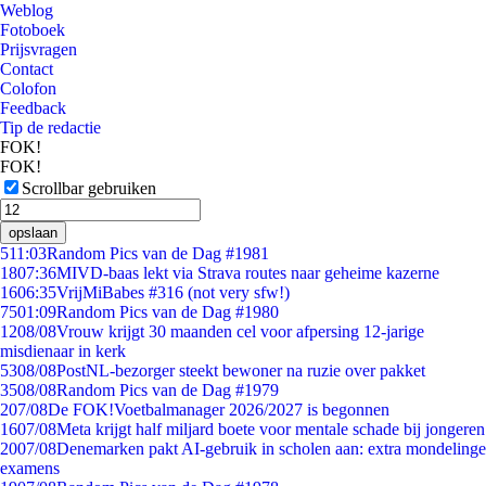
Weblog
Fotoboek
Prijsvragen
Contact
Colofon
Feedback
Tip de redactie
FOK!
FOK!
Scrollbar gebruiken
opslaan
5
11:03
Random Pics van de Dag #1981
18
07:36
MIVD-baas lekt via Strava routes naar geheime kazerne
16
06:35
VrijMiBabes #316 (not very sfw!)
75
01:09
Random Pics van de Dag #1980
12
08/08
Vrouw krijgt 30 maanden cel voor afpersing 12-jarige
misdienaar in kerk
53
08/08
PostNL-bezorger steekt bewoner na ruzie over pakket
35
08/08
Random Pics van de Dag #1979
2
07/08
De FOK!Voetbalmanager 2026/2027 is begonnen
16
07/08
Meta krijgt half miljard boete voor mentale schade bij jongeren
20
07/08
Denemarken pakt AI-gebruik in scholen aan: extra mondelinge
examens