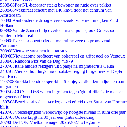
53
08/08
PostNL-bezorger steekt bewoner na ruzie over pakket
26
08/08
Wegpiraat scheurt met 146 km/u door het centrum van
Amsterdam
7
08/08
Aanhoudende droogte veroorzaakt scheuren in dijken Zuid-
Holland
0
08/08
Van de Zandschulp overleeft matchpoints, ook Griekspoor
verder in Montreal
1
08/08
Excelsior opent seizoen met ruime zege op promovendus
Cambuur
2
08/08
Nieuw te streamen in augustus
4
08/08
Niewiadoma profiteert van pokerspel en grijpt geel op Ventoux
35
08/08
Random Pics van de Dag #1979
27
07/08
Italië hindert reizigers uit Spanje na migratiecrisis Ceuta
24
07/08
Vier aanhoudingen na doodsbedreiging burgemeester Depla
van Breda
11
07/08
Smokkelbende opgerold in Spanje, verdienden miljoenen aan
migranten
39
07/08
CDA en D66 willen ingrijpen tegen 'gluurbrillen' die mensen
ongemerkt filmen
13
07/08
Benzineprijs daalt verder, onzekerheid over Straat van Hormuz
blijft
42
07/08
Voedselprijzen wereldwijd op hoogste niveau in ruim drie jaar
23
07/08
Quake krijgt na 30 jaar een gratis uitbreiding
2
07/08
De FOK!Voetbalmanager 2026/2027 is begonnen