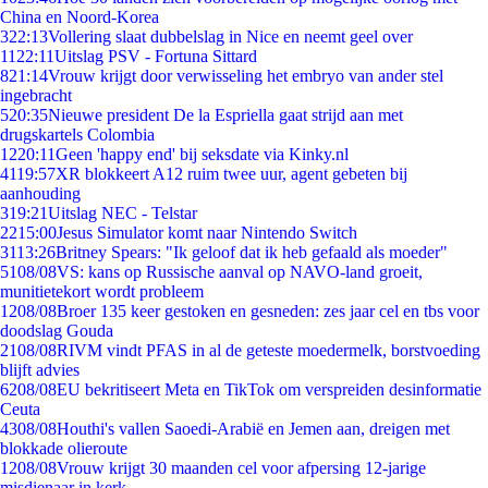
China en Noord-Korea
3
22:13
Vollering slaat dubbelslag in Nice en neemt geel over
11
22:11
Uitslag PSV - Fortuna Sittard
8
21:14
Vrouw krijgt door verwisseling het embryo van ander stel
ingebracht
5
20:35
Nieuwe president De la Espriella gaat strijd aan met
drugskartels Colombia
12
20:11
Geen 'happy end' bij seksdate via Kinky.nl
41
19:57
XR blokkeert A12 ruim twee uur, agent gebeten bij
aanhouding
3
19:21
Uitslag NEC - Telstar
22
15:00
Jesus Simulator komt naar Nintendo Switch
31
13:26
Britney Spears: "Ik geloof dat ik heb gefaald als moeder"
51
08/08
VS: kans op Russische aanval op NAVO-land groeit,
munitietekort wordt probleem
12
08/08
Broer 135 keer gestoken en gesneden: zes jaar cel en tbs voor
doodslag Gouda
21
08/08
RIVM vindt PFAS in al de geteste moedermelk, borstvoeding
blijft advies
62
08/08
EU bekritiseert Meta en TikTok om verspreiden desinformatie
Ceuta
43
08/08
Houthi's vallen Saoedi-Arabië en Jemen aan, dreigen met
blokkade olieroute
12
08/08
Vrouw krijgt 30 maanden cel voor afpersing 12-jarige
misdienaar in kerk