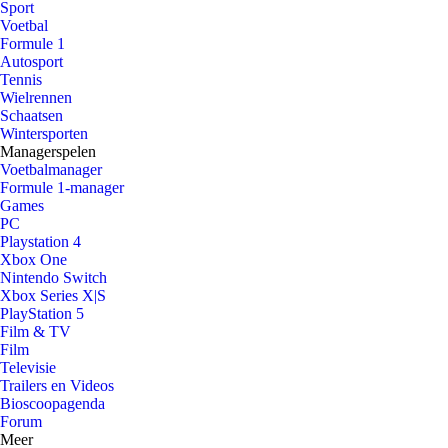
Sport
Voetbal
Formule 1
Autosport
Tennis
Wielrennen
Schaatsen
Wintersporten
Managerspelen
Voetbalmanager
Formule 1-manager
Games
PC
Playstation 4
Xbox One
Nintendo Switch
Xbox Series X|S
PlayStation 5
Film & TV
Film
Televisie
Trailers en Videos
Bioscoopagenda
Forum
Meer