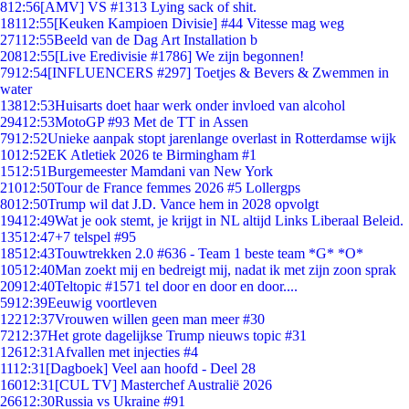
8
12:56
[AMV] VS #1313 Lying sack of shit.
181
12:55
[Keuken Kampioen Divisie] #44 Vitesse mag weg
271
12:55
Beeld van de Dag Art Installation b
208
12:55
[Live Eredivisie #1786] We zijn begonnen!
79
12:54
[INFLUENCERS #297] Toetjes & Bevers & Zwemmen in
water
138
12:53
Huisarts doet haar werk onder invloed van alcohol
294
12:53
MotoGP #93 Met de TT in Assen
79
12:52
Unieke aanpak stopt jarenlange overlast in Rotterdamse wijk
10
12:52
EK Atletiek 2026 te Birmingham #1
15
12:51
Burgemeester Mamdani van New York
210
12:50
Tour de France femmes 2026 #5 Lollergps
80
12:50
Trump wil dat J.D. Vance hem in 2028 opvolgt
194
12:49
Wat je ook stemt, je krijgt in NL altijd Links Liberaal Beleid.
135
12:47
+7 telspel #95
185
12:43
Touwtrekken 2.0 #636 - Team 1 beste team *G* *O*
105
12:40
Man zoekt mij en bedreigt mij, nadat ik met zijn zoon sprak
209
12:40
Teltopic #1571 tel door en door en door....
59
12:39
Eeuwig voortleven
122
12:37
Vrouwen willen geen man meer #30
72
12:37
Het grote dagelijkse Trump nieuws topic #31
126
12:31
Afvallen met injecties #4
11
12:31
[Dagboek] Veel aan hoofd - Deel 28
160
12:31
[CUL TV] Masterchef Australië 2026
266
12:30
Russia vs Ukraine #91