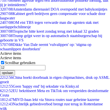
71
07/08
Meer agressie tegen een andersluidende politieke mening, laat
jij je intimideren?
32
07/08
Amsterdams dierenasiel DOA overspoeld met babykonijntjes
29
07/08
Kabinet geeft bedrijven geen compensatie voor schade door
laagwater
24
07/08
OM eist TBS tegen verwarde man die agenten stak met
aardappelschilmesje
30
07/08
Tropische hitte keert zondag terug met lokaal 32 graden
30
07/08
Trump grijpt weer in op automatisch staatsburgerschap bij
geboorte in VS
57
07/08
Dikke Van Dale neemt 'vulvalippen' op: 'stigma op
schaamlippen doorbreken'
Actieve items
Actieve items
Scrollbar gebruiken
opslaan
22
12:56
China boekt doorbraak in eigen chipmachines, druk op ASML
groeit
12
12:55
Geen 'happy end' bij seksdate via Kinky.nl
62
12:52
EU bekritiseert Meta en TikTok om verspreiden desinformatie
Ceuta
18
12:47
MIVD-baas lekt via Strava routes naar geheime kazerne
12
12:43
Nachtelijk gebiedsverbod brengt rust terug in Rotterdamse
wijk