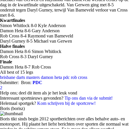
dag in de kwartfinale uitgeschakeld. Van Gerwen ging met 8-5
onderuit tegen Daryl Gurney, terwijl Van Barneveld verloor van Cross
met 8-6.
Kwartfinales
Simon Whitlock 8-0 Kyle Anderson
Damon Heta 8-6 Gary Anderson
Rob Cross 8-4 Raymond van Barneveld
Daryl Gurney 8-5 Michael van Gerwen
Halve finales
Damon Heta 8-6 Simon Whitlock
Rob Cross 8-3 Daryl Gurney
Finale
Damon Heta 8-7 Rob Cross
All best of 15 legs
brisbane darts masters
damon heta
pdc
rob cross
Submitter:
Bron:
PDC
2
Help ons; deel dit item als je het leuk vond
Interessant sportnieuws gevonden?
Tip ons dan via de submit!
Helemaal sportgek?
Kom schrijven bij de sportcrew!
Boris (borisz)
Boris tikt sinds begin 2012 sportberichten over alles behalve auto- en
motorsport. Hij plaatst het liefst berichten over sporten die normaal wat