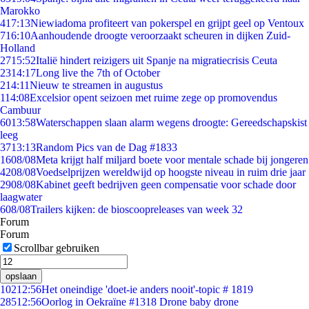
Marokko
4
17:13
Niewiadoma profiteert van pokerspel en grijpt geel op Ventoux
7
16:10
Aanhoudende droogte veroorzaakt scheuren in dijken Zuid-
Holland
27
15:52
Italië hindert reizigers uit Spanje na migratiecrisis Ceuta
23
14:17
Long live the 7th of October
2
14:11
Nieuw te streamen in augustus
1
14:08
Excelsior opent seizoen met ruime zege op promovendus
Cambuur
60
13:58
Waterschappen slaan alarm wegens droogte: Gereedschapskist
leeg
37
13:13
Random Pics van de Dag #1833
16
08/08
Meta krijgt half miljard boete voor mentale schade bij jongeren
42
08/08
Voedselprijzen wereldwijd op hoogste niveau in ruim drie jaar
29
08/08
Kabinet geeft bedrijven geen compensatie voor schade door
laagwater
6
08/08
Trailers kijken: de bioscoopreleases van week 32
Forum
Forum
Scrollbar gebruiken
opslaan
102
12:56
Het oneindige 'doet-ie anders nooit'-topic # 1819
285
12:56
Oorlog in Oekraïne #1318 Drone baby drone