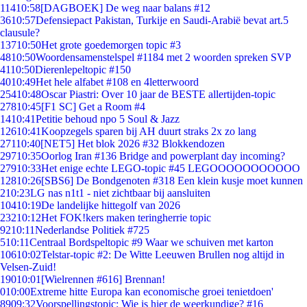
114
10:58
[DAGBOEK] De weg naar balans #12
36
10:57
Defensiepact Pakistan, Turkije en Saudi-Arabië bevat art.5
clausule?
137
10:50
Het grote goedemorgen topic #3
48
10:50
Woordensamenstelspel #1184 met 2 woorden spreken SVP
41
10:50
Dierenlepeltopic #150
40
10:49
Het hele alfabet #108 en 4letterwoord
254
10:48
Oscar Piastri: Over 10 jaar de BESTE allertijden-topic
278
10:45
[F1 SC] Get a Room #4
14
10:41
Petitie behoud npo 5 Soul & Jazz
126
10:41
Koopzegels sparen bij AH duurt straks 2x zo lang
271
10:40
[NET5] Het blok 2026 #32 Blokkendozen
297
10:35
Oorlog Iran #136 Bridge and powerplant day incoming?
279
10:33
Het enige echte LEGO-topic #45 LEGOOOOOOOOOOO
128
10:26
[SBS6] De Bondgenoten #318 Een klein kusje moet kunnen
2
10:23
LG nas n1t1 - niet zichtbaar bij aansluiten
104
10:19
De landelijke hittegolf van 2026
232
10:12
Het FOK!kers maken teringherrie topic
92
10:11
Nederlandse Politiek #725
5
10:11
Centraal Bordspeltopic #9 Waar we schuiven met karton
106
10:02
Telstar-topic #2: De Witte Leeuwen Brullen nog altijd in
Velsen-Zuid!
190
10:01
[Wielrennen #616] Brennan!
0
10:00
Extreme hitte Europa kan economische groei tenietdoen'
89
09:32
Voorspellingstopic: Wie is hier de weerkundige? #16