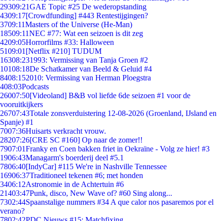
293
09:21
GAE Topic #25 De wederopstanding
43
09:17
[Crowdfunding] #443 Rentestijgingen?
37
09:11
Masters of the Universe (He-Man)
185
09:11
NEC #77: Wat een seizoen is dit zeg
42
09:05
Horrorfilms #33: Halloween
51
09:01
[Netflix #210] TUDUM
163
08:23
1993: Vermissing van Tanja Groen #2
101
08:18
De Schatkamer van Beeld & Geluid #4
84
08:15
2010: Vermissing van Herman Ploegstra
4
08:03
Podcasts
260
07:50
[Videoland] B&B vol liefde 6de seizoen #1 voor de
vooruitkijkers
267
07:43
Totale zonsverduistering 12-08-2026 (Groenland, IJsland en
Spanje) #1
70
07:36
Huisarts verkracht vrouw.
282
07:26
[CRE SC #160] Op naar de zomer!!
79
07:01
Franky en Coen bakken friet in Oekraïne - Volg ze hier! #3
19
06:43
Managarm's boerderij deel #5.1
78
06:40
[IndyCar] #115 We're in Nashville Tennessee
169
06:37
Traditioneel tekenen #6; met honden
34
06:12
Astronomie in de Achtertuin #6
214
03:47
Punk, disco, New Wave of? #60 Sing along...
73
02:44
Spaanstalige nummers #34 A que calor nos pasaremos por el
verano?
78
02:42
PDC Nieuws #15: Matchfixing