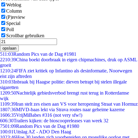
Weblog
Column
(P)review
Special
Poll
Scrollbar gebruiken
opslaan
5
11:03
Random Pics van de Dag #1981
22
10:39
China boekt doorbraak in eigen chipmachines, druk op ASML
groeit
12
10:24
FIFA ziet kritiek op Infantino als desinformatie, Noorwegen
eist zijn aftreden
3
10:03
Inbraak bij Haagse politie: dieven betrapt bij stelen illegale
sigaretten
12
09:50
Nachtelijk gebiedsverbod brengt rust terug in Rotterdamse
wijk
11
09:39
Iran stelt zes eisen aan VS voor heropening Straat van Hormuz
18
07:36
MIVD-baas lekt via Strava routes naar geheime kazerne
16
06:35
VrijMiBabes #316 (not very sfw!)
6
06:30
Trailers kijken: de bioscoopreleases van week 32
75
01:09
Random Pics van de Dag #1980
1
00:01
Uitslag AZ - ADO Den Haag
10
23:46
Hoe 30 landen zich voorbereiden op mogelijke oorlog met