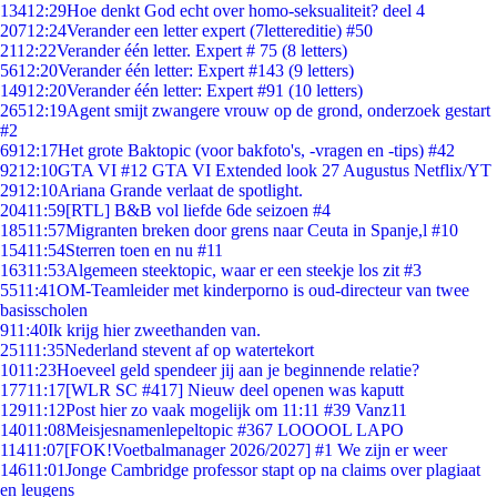
134
12:29
Hoe denkt God echt over homo-seksualiteit? deel 4
207
12:24
Verander een letter expert (7lettereditie) #50
21
12:22
Verander één letter. Expert # 75 (8 letters)
56
12:20
Verander één letter: Expert #143 (9 letters)
149
12:20
Verander één letter: Expert #91 (10 letters)
265
12:19
Agent smijt zwangere vrouw op de grond, onderzoek gestart
#2
69
12:17
Het grote Baktopic (voor bakfoto's, -vragen en -tips) #42
92
12:10
GTA VI #12 GTA VI Extended look 27 Augustus Netflix/YT
29
12:10
Ariana Grande verlaat de spotlight.
204
11:59
[RTL] B&B vol liefde 6de seizoen #4
185
11:57
Migranten breken door grens naar Ceuta in Spanje,l #10
154
11:54
Sterren toen en nu #11
163
11:53
Algemeen steektopic, waar er een steekje los zit #3
55
11:41
OM-Teamleider met kinderporno is oud-directeur van twee
basisscholen
9
11:40
Ik krijg hier zweethanden van.
251
11:35
Nederland stevent af op watertekort
10
11:23
Hoeveel geld spendeer jij aan je beginnende relatie?
177
11:17
[WLR SC #417] Nieuw deel openen was kaputt
129
11:12
Post hier zo vaak mogelijk om 11:11 #39 Vanz11
140
11:08
Meisjesnamenlepeltopic #367 LOOOOL LAPO
114
11:07
[FOK!Voetbalmanager 2026/2027] #1 We zijn er weer
146
11:01
Jonge Cambridge professor stapt op na claims over plagiaat
en leugens