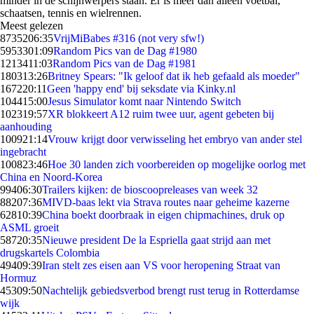
minder in de schijnwerpers staan. Er is meer dan alleen voetbal,
schaatsen, tennis en wielrennen.
Meest gelezen
87352
06:35
VrijMiBabes #316 (not very sfw!)
59533
01:09
Random Pics van de Dag #1980
12134
11:03
Random Pics van de Dag #1981
1803
13:26
Britney Spears: "Ik geloof dat ik heb gefaald als moeder"
1672
20:11
Geen 'happy end' bij seksdate via Kinky.nl
1044
15:00
Jesus Simulator komt naar Nintendo Switch
1023
19:57
XR blokkeert A12 ruim twee uur, agent gebeten bij
aanhouding
1009
21:14
Vrouw krijgt door verwisseling het embryo van ander stel
ingebracht
1008
23:46
Hoe 30 landen zich voorbereiden op mogelijke oorlog met
China en Noord-Korea
994
06:30
Trailers kijken: de bioscoopreleases van week 32
882
07:36
MIVD-baas lekt via Strava routes naar geheime kazerne
628
10:39
China boekt doorbraak in eigen chipmachines, druk op
ASML groeit
587
20:35
Nieuwe president De la Espriella gaat strijd aan met
drugskartels Colombia
494
09:39
Iran stelt zes eisen aan VS voor heropening Straat van
Hormuz
453
09:50
Nachtelijk gebiedsverbod brengt rust terug in Rotterdamse
wijk