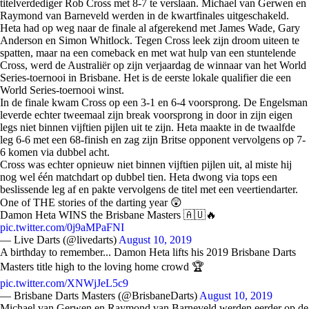
titelverdediger Rob Cross met 8-7 te verslaan. Michael van Gerwen en
Raymond van Barneveld werden in de kwartfinales uitgeschakeld.
Heta had op weg naar de finale al afgerekend met James Wade, Gary
Anderson en Simon Whitlock. Tegen Cross leek zijn droom uiteen te
spatten, maar na een comeback en met wat hulp van een stuntelende
Cross, werd de Australiër op zijn verjaardag de winnaar van het World
Series-toernooi in Brisbane. Het is de eerste lokale qualifier die een
World Series-toernooi winst.
In de finale kwam Cross op een 3-1 en 6-4 voorsprong. De Engelsman
leverde echter tweemaal zijn break voorsprong in door in zijn eigen
legs niet binnen vijftien pijlen uit te zijn. Heta maakte in de twaalfde
leg 6-6 met een 68-finish en zag zijn Britse opponent vervolgens op 7-
6 komen via dubbel acht.
Cross was echter opnieuw niet binnen vijftien pijlen uit, al miste hij
nog wel één matchdart op dubbel tien. Heta dwong via tops een
beslissende leg af en pakte vervolgens de titel met een veertiendarter.
One of THE stories of the darting year 😲
Damon Heta WINS the Brisbane Masters 🇦🇺🔥
pic.twitter.com/0j9aMPaFNI
— Live Darts (@livedarts)
August 10, 2019
A birthday to remember... Damon Heta lifts his 2019 Brisbane Darts
Masters title high to the loving home crowd 🏆
pic.twitter.com/XNWjJeL5c9
— Brisbane Darts Masters (@BrisbaneDarts)
August 10, 2019
Michael van Gerwen en Raymond van Barneveld werden eerder op de