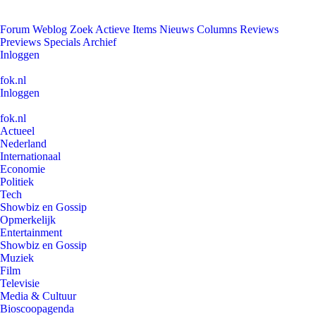
Forum
Weblog
Zoek
Actieve Items
Nieuws
Columns
Reviews
Previews
Specials
Archief
Inloggen
fok.nl
Inloggen
fok.nl
Actueel
Nederland
Internationaal
Economie
Politiek
Tech
Showbiz en Gossip
Opmerkelijk
Entertainment
Showbiz en Gossip
Muziek
Film
Televisie
Media & Cultuur
Bioscoopagenda