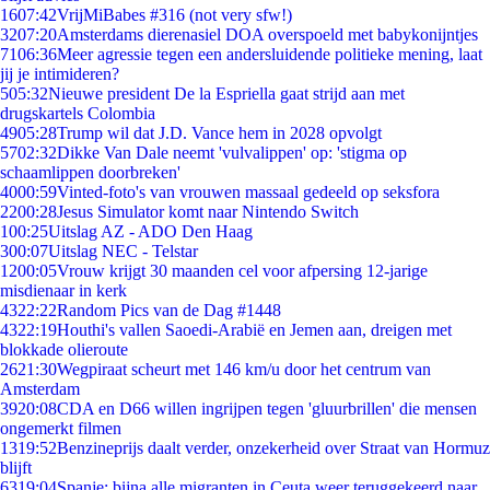
16
07:42
VrijMiBabes #316 (not very sfw!)
32
07:20
Amsterdams dierenasiel DOA overspoeld met babykonijntjes
71
06:36
Meer agressie tegen een andersluidende politieke mening, laat
jij je intimideren?
5
05:32
Nieuwe president De la Espriella gaat strijd aan met
drugskartels Colombia
49
05:28
Trump wil dat J.D. Vance hem in 2028 opvolgt
57
02:32
Dikke Van Dale neemt 'vulvalippen' op: 'stigma op
schaamlippen doorbreken'
40
00:59
Vinted-foto's van vrouwen massaal gedeeld op seksfora
22
00:28
Jesus Simulator komt naar Nintendo Switch
1
00:25
Uitslag AZ - ADO Den Haag
3
00:07
Uitslag NEC - Telstar
12
00:05
Vrouw krijgt 30 maanden cel voor afpersing 12-jarige
misdienaar in kerk
43
22:22
Random Pics van de Dag #1448
43
22:19
Houthi's vallen Saoedi-Arabië en Jemen aan, dreigen met
blokkade olieroute
26
21:30
Wegpiraat scheurt met 146 km/u door het centrum van
Amsterdam
39
20:08
CDA en D66 willen ingrijpen tegen 'gluurbrillen' die mensen
ongemerkt filmen
13
19:52
Benzineprijs daalt verder, onzekerheid over Straat van Hormuz
blijft
63
19:04
Spanje: bijna alle migranten in Ceuta weer teruggekeerd naar