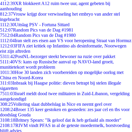
41
12:39
XR blokkeert A12 ruim twee uur, agent gebeten bij
aanhouding
8
12:37
Vrouw krijgt door verwisseling het embryo van ander stel
ingebracht
11
12:30
Uitslag PSV - Fortuna Sittard
5
12:07
Random Pics van de Dag #1981
75
12:04
Random Pics van de Dag #1980
11
12:04
Iran stelt zes eisen aan VS voor heropening Straat van Hormuz
12
12:03
FIFA ziet kritiek op Infantino als desinformatie, Noorwegen
eist zijn aftreden
53
11:42
PostNL-bezorger steekt bewoner na ruzie over pakket
51
11:40
VS: kans op Russische aanval op NAVO-land groeit,
munitietekort wordt probleem
10
11:30
Hoe 30 landen zich voorbereiden op mogelijke oorlog met
China en Noord-Korea
3
11:03
Inbraak bij Haagse politie: dieven betrapt bij stelen illegale
sigaretten
75
11:03
Israël meldt dood twee militairen in Zuid-Libanon, vergelding
aangekondigd
3
08:25
Vollering slaat dubbelslag in Nice en neemt geel over
12
08:24
Broer 135 keer gestoken en gesneden: zes jaar cel en tbs voor
doodslag Gouda
31
08:18
Britney Spears: "Ik geloof dat ik heb gefaald als moeder"
21
08:17
RIVM vindt PFAS in al de geteste moedermelk, borstvoeding
blijft advies