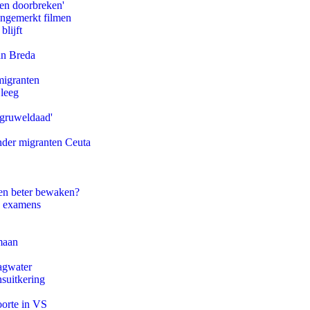
pen doorbreken'
ongemerkt filmen
blijft
an Breda
migranten
 leeg
'gruweldaad'
onder migranten Ceuta
en beter bewaken?
e examens
maan
agwater
suitkering
oorte in VS