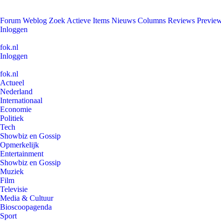
Forum
Weblog
Zoek
Actieve Items
Nieuws
Columns
Reviews
Previe
Inloggen
fok.nl
Inloggen
fok.nl
Actueel
Nederland
Internationaal
Economie
Politiek
Tech
Showbiz en Gossip
Opmerkelijk
Entertainment
Showbiz en Gossip
Muziek
Film
Televisie
Media & Cultuur
Bioscoopagenda
Sport