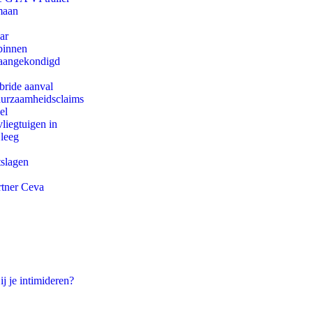
maan
ar
binnen
g aangekondigd
bride aanval
duurzaamheidsclaims
el
iegtuigen in
 leeg
tslagen
rtner Ceva
ij je intimideren?