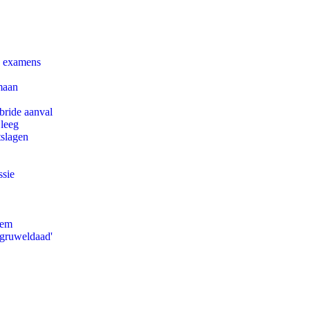
e examens
maan
bride aanval
 leeg
tslagen
ssie
eem
'gruweldaad'