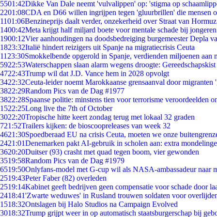
55
01:42
Dikke Van Dale neemt 'vulvalippen' op: 'stigma op schaamlip
22
01:08
CDA en D66 willen ingrijpen tegen 'gluurbrillen' die mensen 
11
01:06
Benzineprijs daalt verder, onzekerheid over Straat van Hormuz 
14
00:42
Meta krijgt half miljard boete voor mentale schade bij jongeren
19
00:12
Vier aanhoudingen na doodsbedreiging burgemeester Depla v
18
23:32
Italië hindert reizigers uit Spanje na migratiecrisis Ceuta
11
23:30
Smokkelbende opgerold in Spanje, verdienden miljoenen aan 
59
22:53
Waterschappen slaan alarm wegens droogte: Gereedschapskist
47
22:43
Trump wil dat J.D. Vance hem in 2028 opvolgt
34
22:32
Ceuta-leider noemt Marokkaanse grensaanval door migranten 
38
22:29
Random Pics van de Dag #1977
38
22:28
Spaanse politie: minstens tien voor terrorisme veroordeelden 
15
22:25
Long live the 7th of October
30
22:20
Tropische hitte keert zondag terug met lokaal 32 graden
7
21:52
Trailers kijken: de bioscoopreleases van week 32
46
21:30
Spoedberaad EU na crisis Ceuta, moeten we onze buitengrenz
24
21:01
Denemarken pakt AI-gebruik in scholen aan: extra mondeling
36
20:20
Duitser (93) crasht met quad tegen boom, vier gewonden
35
19:58
Random Pics van de Dag #1979
65
19:50
Onlyfans-model met G-cup wil als NASA-ambassadeur naar 
25
19:43
Peter Faber (82) overleden
25
19:14
Kabinet geeft bedrijven geen compensatie voor schade door la
24
18:41
'Zwarte weduwes' in Rusland trouwen soldaten voor overlijden
15
18:32
Ontslagen bij Halo Studios na Campaign Evolved
30
18:32
Trump grijpt weer in op automatisch staatsburgerschap bij geb