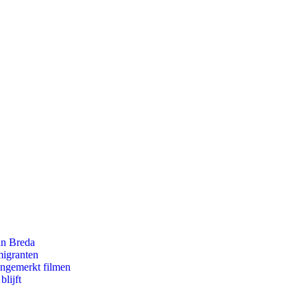
an Breda
migranten
ongemerkt filmen
lijft