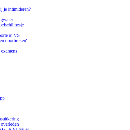
ij je intimideren?
agwater
pelschilmesje
oorte in VS
pen doorbreken'
e examens
app
suitkering
d overleden
e GTA VI trailer