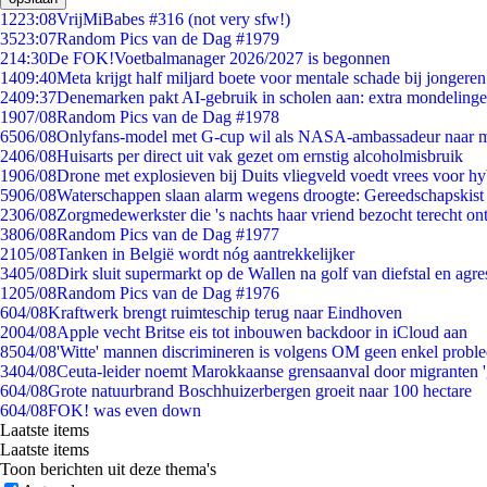
12
23:08
VrijMiBabes #316 (not very sfw!)
35
23:07
Random Pics van de Dag #1979
2
14:30
De FOK!Voetbalmanager 2026/2027 is begonnen
14
09:40
Meta krijgt half miljard boete voor mentale schade bij jongeren
24
09:37
Denemarken pakt AI-gebruik in scholen aan: extra mondeling
19
07/08
Random Pics van de Dag #1978
65
06/08
Onlyfans-model met G-cup wil als NASA-ambassadeur naar 
24
06/08
Huisarts per direct uit vak gezet om ernstig alcoholmisbruik
19
06/08
Drone met explosieven bij Duits vliegveld voedt vrees voor hy
59
06/08
Waterschappen slaan alarm wegens droogte: Gereedschapskist
23
06/08
Zorgmedewerkster die 's nachts haar vriend bezocht terecht on
38
06/08
Random Pics van de Dag #1977
21
05/08
Tanken in België wordt nóg aantrekkelijker
34
05/08
Dirk sluit supermarkt op de Wallen na golf van diefstal en agre
12
05/08
Random Pics van de Dag #1976
6
04/08
Kraftwerk brengt ruimteschip terug naar Eindhoven
20
04/08
Apple vecht Britse eis tot inbouwen backdoor in iCloud aan
85
04/08
'Witte' mannen discrimineren is volgens OM geen enkel probl
34
04/08
Ceuta-leider noemt Marokkaanse grensaanval door migranten 
6
04/08
Grote natuurbrand Boschhuizerbergen groeit naar 100 hectare
6
04/08
FOK! was even down
Laatste items
Laatste items
Toon berichten uit deze thema's