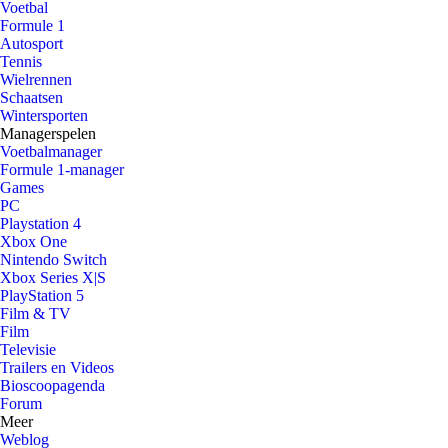
Voetbal
Formule 1
Autosport
Tennis
Wielrennen
Schaatsen
Wintersporten
Managerspelen
Voetbalmanager
Formule 1-manager
Games
PC
Playstation 4
Xbox One
Nintendo Switch
Xbox Series X|S
PlayStation 5
Film & TV
Film
Televisie
Trailers en Videos
Bioscoopagenda
Forum
Meer
Weblog