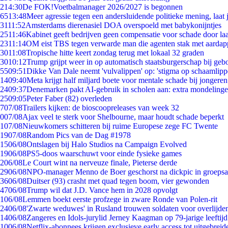
2
14:30
De FOK!Voetbalmanager 2026/2027 is begonnen
65
13:48
Meer agressie tegen een andersluidende politieke mening, laat j
31
11:52
Amsterdams dierenasiel DOA overspoeld met babykonijntjes
25
11:46
Kabinet geeft bedrijven geen compensatie voor schade door la
23
11:14
OM eist TBS tegen verwarde man die agenten stak met aardap
30
11:08
Tropische hitte keert zondag terug met lokaal 32 graden
30
10:12
Trump grijpt weer in op automatisch staatsburgerschap bij geb
55
09:51
Dikke Van Dale neemt 'vulvalippen' op: 'stigma op schaamlip
14
09:40
Meta krijgt half miljard boete voor mentale schade bij jongeren
24
09:37
Denemarken pakt AI-gebruik in scholen aan: extra mondeling
25
09:05
Peter Faber (82) overleden
7
07/08
Trailers kijken: de bioscoopreleases van week 32
0
07/08
Ajax veel te sterk voor Shelbourne, maar houdt schade beperkt
1
07/08
Nieuwkomers schitteren bij ruime Europese zege FC Twente
19
07/08
Random Pics van de Dag #1978
15
06/08
Ontslagen bij Halo Studios na Campaign Evolved
19
06/08
PS5-doos waarschuwt voor einde fysieke games
2
06/08
Le Court wint na nerveuze finale, Pieterse derde
29
06/08
NPO-manager Menno de Boer geschorst na dickpic in groeps
36
06/08
Duitser (93) crasht met quad tegen boom, vier gewonden
47
06/08
Trump wil dat J.D. Vance hem in 2028 opvolgt
1
06/08
Lemmen boekt eerste profzege in zware Ronde van Polen-rit
24
06/08
'Zwarte weduwes' in Rusland trouwen soldaten voor overlijden
14
06/08
Zangeres en Idols-jurylid Jerney Kaagman op 79-jarige leeftij
10
06/08
Netflix-abonnees krijgen exclusieve early access tot uitgebreid