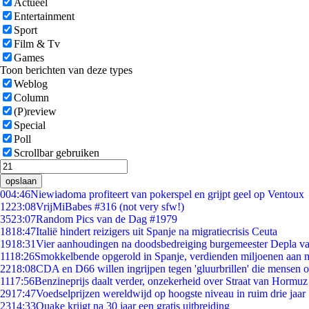
Actueel
Entertainment
Sport
Film & Tv
Games
Toon berichten van deze types
Weblog
Column
(P)review
Special
Poll
Scrollbar gebruiken
opslaan
0
04:46
Niewiadoma profiteert van pokerspel en grijpt geel op Ventoux
12
23:08
VrijMiBabes #316 (not very sfw!)
35
23:07
Random Pics van de Dag #1979
18
18:47
Italië hindert reizigers uit Spanje na migratiecrisis Ceuta
19
18:31
Vier aanhoudingen na doodsbedreiging burgemeester Depla v
11
18:26
Smokkelbende opgerold in Spanje, verdienden miljoenen aan 
22
18:08
CDA en D66 willen ingrijpen tegen 'gluurbrillen' die mensen 
11
17:56
Benzineprijs daalt verder, onzekerheid over Straat van Hormuz b
29
17:47
Voedselprijzen wereldwijd op hoogste niveau in ruim drie jaar
23
14:33
Quake krijgt na 30 jaar een gratis uitbreiding