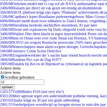
65
06/08
Onlyfans-model met G-cup wil als NASA-ambassadeur naar 
24
06/08
Huisarts per direct uit vak gezet om ernstig alcoholmisbruik
3
06/08
XBOX platform krijgt zijn eigen "Platinum" achievements dit ja
12
06/08
Capibara's lopen Braziliaans parlementsgebouw Mato Grosso 
69
06/08
Israël meldt dood twee militairen in Zuid-Libanon, vergeldin
15
06/08
Hiroshima herdenkt slachtoffers atoombom, 81 jaar later
19
06/08
Drone met explosieven bij Duits vliegveld voedt vrees voor hy
34
06/08
Wakker Dier dient klacht in tegen insectenfabriek Protix om 
22
06/08
Iran en Oman eens over route Straat van Hormuz, VS buitensp
26
06/08
NAVO zet wegens Russische provocatie 250% meer gevechtsvl
59
06/08
Waterschappen slaan alarm wegens droogte: Gereedschapskist
1
06/08
Forensics: Crime Scene Detective
23
06/08
Zorgmedewerkster die 's nachts haar vriend bezocht terecht on
38
06/08
Random Pics van de Dag #1977
18
05/08
Datalek bij Bol en de Bijenkorf na cyberaanval op logistiek pa
Actieve items
Actieve items
Scrollbar gebruiken
opslaan
12
03:57
VrijMiBabes #316 (not very sfw!)
65
03:26
Meer agressie tegen een andersluidende politieke mening, laat j
23
03:02
Quake krijgt na 30 jaar een gratis uitbreiding
29
01:55
Voedselprijzen wereldwijd op hoogste niveau in ruim drie jaar