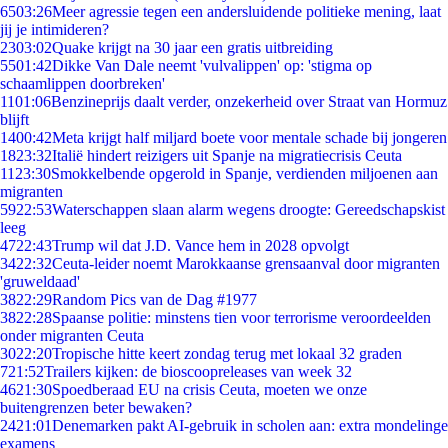
65
03:26
Meer agressie tegen een andersluidende politieke mening, laat
jij je intimideren?
23
03:02
Quake krijgt na 30 jaar een gratis uitbreiding
55
01:42
Dikke Van Dale neemt 'vulvalippen' op: 'stigma op
schaamlippen doorbreken'
11
01:06
Benzineprijs daalt verder, onzekerheid over Straat van Hormuz
blijft
14
00:42
Meta krijgt half miljard boete voor mentale schade bij jongeren
18
23:32
Italië hindert reizigers uit Spanje na migratiecrisis Ceuta
11
23:30
Smokkelbende opgerold in Spanje, verdienden miljoenen aan
migranten
59
22:53
Waterschappen slaan alarm wegens droogte: Gereedschapskist
leeg
47
22:43
Trump wil dat J.D. Vance hem in 2028 opvolgt
34
22:32
Ceuta-leider noemt Marokkaanse grensaanval door migranten
'gruweldaad'
38
22:29
Random Pics van de Dag #1977
38
22:28
Spaanse politie: minstens tien voor terrorisme veroordeelden
onder migranten Ceuta
30
22:20
Tropische hitte keert zondag terug met lokaal 32 graden
7
21:52
Trailers kijken: de bioscoopreleases van week 32
46
21:30
Spoedberaad EU na crisis Ceuta, moeten we onze
buitengrenzen beter bewaken?
24
21:01
Denemarken pakt AI-gebruik in scholen aan: extra mondelinge
examens