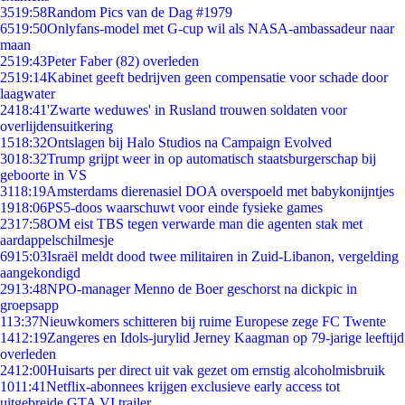
35
19:58
Random Pics van de Dag #1979
65
19:50
Onlyfans-model met G-cup wil als NASA-ambassadeur naar
maan
25
19:43
Peter Faber (82) overleden
25
19:14
Kabinet geeft bedrijven geen compensatie voor schade door
laagwater
24
18:41
'Zwarte weduwes' in Rusland trouwen soldaten voor
overlijdensuitkering
15
18:32
Ontslagen bij Halo Studios na Campaign Evolved
30
18:32
Trump grijpt weer in op automatisch staatsburgerschap bij
geboorte in VS
31
18:19
Amsterdams dierenasiel DOA overspoeld met babykonijntjes
19
18:06
PS5-doos waarschuwt voor einde fysieke games
23
17:58
OM eist TBS tegen verwarde man die agenten stak met
aardappelschilmesje
69
15:03
Israël meldt dood twee militairen in Zuid-Libanon, vergelding
aangekondigd
29
13:48
NPO-manager Menno de Boer geschorst na dickpic in
groepsapp
1
13:37
Nieuwkomers schitteren bij ruime Europese zege FC Twente
14
12:19
Zangeres en Idols-jurylid Jerney Kaagman op 79-jarige leeftijd
overleden
24
12:00
Huisarts per direct uit vak gezet om ernstig alcoholmisbruik
10
11:41
Netflix-abonnees krijgen exclusieve early access tot
uitgebreide GTA VI trailer