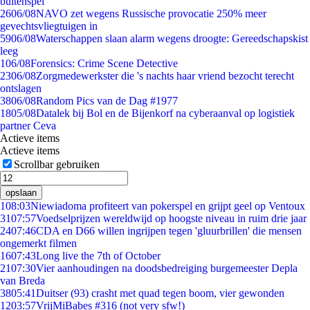
buitenspel
26
06/08
NAVO zet wegens Russische provocatie 250% meer
gevechtsvliegtuigen in
59
06/08
Waterschappen slaan alarm wegens droogte: Gereedschapskist
leeg
1
06/08
Forensics: Crime Scene Detective
23
06/08
Zorgmedewerkster die 's nachts haar vriend bezocht terecht
ontslagen
38
06/08
Random Pics van de Dag #1977
18
05/08
Datalek bij Bol en de Bijenkorf na cyberaanval op logistiek
partner Ceva
Actieve items
Actieve items
Scrollbar gebruiken
opslaan
1
08:03
Niewiadoma profiteert van pokerspel en grijpt geel op Ventoux
31
07:57
Voedselprijzen wereldwijd op hoogste niveau in ruim drie jaar
24
07:46
CDA en D66 willen ingrijpen tegen 'gluurbrillen' die mensen
ongemerkt filmen
16
07:43
Long live the 7th of October
21
07:30
Vier aanhoudingen na doodsbedreiging burgemeester Depla
van Breda
38
05:41
Duitser (93) crasht met quad tegen boom, vier gewonden
12
03:57
VrijMiBabes #316 (not very sfw!)