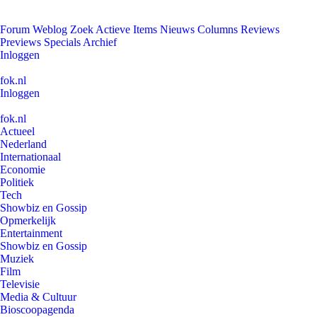
Forum
Weblog
Zoek
Actieve Items
Nieuws
Columns
Reviews
Previews
Specials
Archief
Inloggen
fok.nl
Inloggen
fok.nl
Actueel
Nederland
Internationaal
Economie
Politiek
Tech
Showbiz en Gossip
Opmerkelijk
Entertainment
Showbiz en Gossip
Muziek
Film
Televisie
Media & Cultuur
Bioscoopagenda