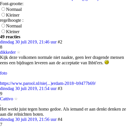
Font-grootte:
Normaal
Kleiner
regelhoogte :
Normaal
Kleiner
49 reacties
dinsdag 30 juli 2019, 21:46 uur
#2
8
dikkeder
Kijk deze volkomen normale niet naakte, geen leer dragende mensen
eens een bijdragen leveren aan de acceptatie van lhbti'ers.
foto
https://www.parool.nl/nie(...)erdam-2018~b9477b69/
dinsdag 30 juli 2019, 21:54 uur
#3
9
Cattivo
.
Het werkt juist tegen homo gedoe. Als iemand er aan denkt denken ze
aan die relnichten boten.
dinsdag 30 juli 2019, 21:56 uur
#4
7