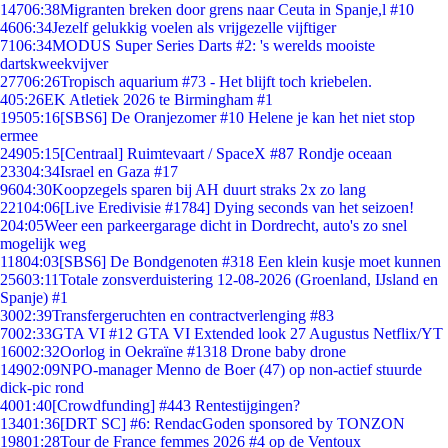
147
06:38
Migranten breken door grens naar Ceuta in Spanje,l #10
46
06:34
Jezelf gelukkig voelen als vrijgezelle vijftiger
71
06:34
MODUS Super Series Darts #2: 's werelds mooiste
dartskweekvijver
277
06:26
Tropisch aquarium #73 - Het blijft toch kriebelen.
4
05:26
EK Atletiek 2026 te Birmingham #1
195
05:16
[SBS6] De Oranjezomer #10 Helene je kan het niet stop
ermee
249
05:15
[Centraal] Ruimtevaart / SpaceX #87 Rondje oceaan
233
04:34
Israel en Gaza #17
96
04:30
Koopzegels sparen bij AH duurt straks 2x zo lang
221
04:06
[Live Eredivisie #1784] Dying seconds van het seizoen!
2
04:05
Weer een parkeergarage dicht in Dordrecht, auto's zo snel
mogelijk weg
118
04:03
[SBS6] De Bondgenoten #318 Een klein kusje moet kunnen
256
03:11
Totale zonsverduistering 12-08-2026 (Groenland, IJsland en
Spanje) #1
30
02:39
Transfergeruchten en contractverlenging #83
70
02:33
GTA VI #12 GTA VI Extended look 27 Augustus Netflix/YT
160
02:32
Oorlog in Oekraïne #1318 Drone baby drone
149
02:09
NPO-manager Menno de Boer (47) op non-actief stuurde
dick-pic rond
40
01:40
[Crowdfunding] #443 Rentestijgingen?
134
01:36
[DRT SC] #6: RendacGoden sponsored by TONZON
198
01:28
Tour de France femmes 2026 #4 op de Ventoux