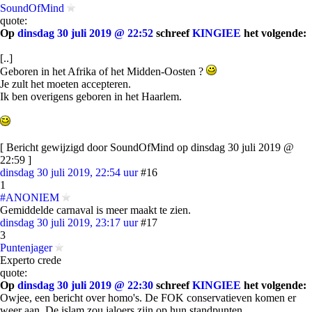
SoundOfMind
quote:
Op
dinsdag 30 juli 2019 @ 22:52
schreef
KINGIEE
het volgende:
[..]
Geboren in het Afrika of het Midden-Oosten ?
Je zult het moeten accepteren.
Ik ben overigens geboren in het Haarlem.
[ Bericht gewijzigd door SoundOfMind op dinsdag 30 juli 2019 @
22:59 ]
dinsdag 30 juli 2019, 22:54 uur
#16
1
#ANONIEM
Gemiddelde carnaval is meer maakt te zien.
dinsdag 30 juli 2019, 23:17 uur
#17
3
Puntenjager
Experto crede
quote:
Op
dinsdag 30 juli 2019 @ 22:30
schreef
KINGIEE
het volgende:
Owjee, een bericht over homo's. De FOK conservatieven komen er
weer aan. De islam zou jaloers zijn op hun standpunten.