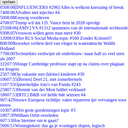
opslaan
65
08:08
[INFLUENCERS #296] Alles is welkom kneuzing of breuk
74
08:08
Afvallen met injecties #4
50
08:08
Eeuwig voortleven
47
08:07
Trump wil dat J.D. Vance hem in 2028 opvolgt
255
08:06
[AMV] VS #1312 spammers van de internationale rechtsorde
93
08:05
Vrouwen willen geen man meer #30
120
08:03
Het RLS Social Media-topic #160 Zonder Kolonel!!
8
08:00
Bezoeker verliest deel van vinger in waterattractie Walibi
Holland
77
08:00
Techniekles verdwijnt uit onderbouw: maar half zo veel uren
als 2007
122
07:59
Jonge Cambridge professor stapt op na claims over plagiaat
en leugens
25
07:58
Op vakantie met (kleine) kinderen #30
106
07:55
[Breien] Deel 21, met zomerbreisels
11
07:55
Opmerkelijke foto's van Funda #243
258
07:53
Hennie van der Most failliet verklaard
186
07:53
[RTL] B&B vol liefde 6de seizoen #4
9
07:42
Nieuwe Europese richtlijn: vaker repareren ipv vervangen voor
nieuw
103
07:40
Het grote goedemorgen topic #3
18
07:39
William Orbit overleden
6
07:13
Hoe hiermee om te gaan?
50
06:51
Woningtekort: dus ga je woningen slopen, logisch