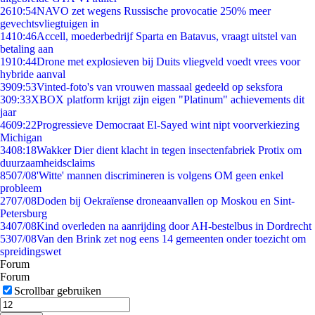
26
10:54
NAVO zet wegens Russische provocatie 250% meer
gevechtsvliegtuigen in
14
10:46
Accell, moederbedrijf Sparta en Batavus, vraagt uitstel van
betaling aan
19
10:44
Drone met explosieven bij Duits vliegveld voedt vrees voor
hybride aanval
39
09:53
Vinted-foto's van vrouwen massaal gedeeld op seksfora
3
09:33
XBOX platform krijgt zijn eigen "Platinum" achievements dit
jaar
46
09:22
Progressieve Democraat El-Sayed wint nipt voorverkiezing
Michigan
34
08:18
Wakker Dier dient klacht in tegen insectenfabriek Protix om
duurzaamheidsclaims
85
07/08
'Witte' mannen discrimineren is volgens OM geen enkel
probleem
27
07/08
Doden bij Oekraïense droneaanvallen op Moskou en Sint-
Petersburg
34
07/08
Kind overleden na aanrijding door AH-bestelbus in Dordrecht
53
07/08
Van den Brink zet nog eens 14 gemeenten onder toezicht om
spreidingswet
Forum
Forum
Scrollbar gebruiken