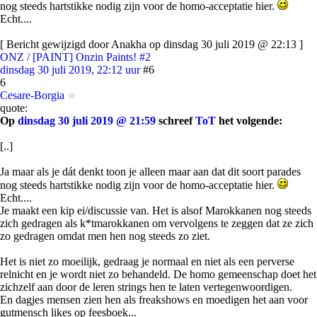
nog steeds hartstikke nodig zijn voor de homo-acceptatie hier.
Echt....
[ Bericht gewijzigd door Anakha op dinsdag 30 juli 2019 @ 22:13 ]
ONZ / [PAINT] Onzin Paints! #2
dinsdag 30 juli 2019, 22:12 uur
#6
6
Cesare-Borgia
quote:
Op
dinsdag 30 juli 2019 @ 21:59
schreef
ToT
het volgende:
[..]
Ja maar als je dát denkt toon je alleen maar aan dat dit soort parades
nog steeds hartstikke nodig zijn voor de homo-acceptatie hier.
Echt....
Je maakt een kip ei/discussie van. Het is alsof Marokkanen nog steeds
zich gedragen als k*tmarokkanen om vervolgens te zeggen dat ze zich
zo gedragen omdat men hen nog steeds zo ziet.
Het is niet zo moeilijk, gedraag je normaal en niet als een perverse
relnicht en je wordt niet zo behandeld. De homo gemeenschap doet het
zichzelf aan door de leren strings hen te laten vertegenwoordigen.
En dagjes mensen zien hen als freakshows en moedigen het aan voor
gutmensch likes op feesboek...