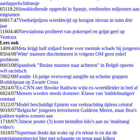
aardappelschilmesje
651
18:26
Smokkelbende opgerold in Spanje, verdienden miljoenen aan
migranten
608
17:47
Voedselprijzen wereldwijd op hoogste niveau in ruim drie
jaar
116
04:46
Niewiadoma profiteert van pokerspel en grijpt geel op
Ventoux
Lees ook
14
09:40
Meta krijgt half miljard boete voor mentale schade bij jongeren
85
04/08
'Witte' mannen discrimineren is volgens OM geen enkel
probleem
80
03/08
Spandoek "Bruine mannen naar achteren" in België opeens
wèl racistisch
59
02/08
Familie 16-jarige overweegt aangifte na schuine grappen
Roddelpraat op Zwarte Cross
29
24/07
Ex-CNN-ster Brooke Baldwin wijst ex-wereldleider in bed af
68
24/07
Mensen worden steeds dommer: Klasse van 'middelmatigen'
ontstaat
35
22/07
Model beschuldigt Epstein van verkrachting tijdens celstraf
90
18/07
'Belgische' jongeren terroriseren Galderse Meren, maar Boa's
pakken topless zonnen aan
17
18/07
Chinese peuter (3) komt tientallen kilo's aan na 'mukbang'
video's
16
18/07
Superman denkt dat woke op z'n retour is en dat de
entertainmentsector hier met schaamte op terug gaat kijken