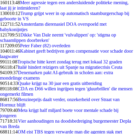
1601
13:48
Meer agressie tegen een andersluidende politieke mening,
laat jij je intimideren?
1300
10:12
Trump grijpt weer in op automatisch staatsburgerschap bij
geboorte in VS
1227
11:52
Amsterdams dierenasiel DOA overspoeld met
babykonijntjes
1217
09:51
Dikke Van Dale neemt 'vulvalippen' op: 'stigma op
schaamlippen doorbreken'
1172
09:05
Peter Faber (82) overleden
1040
11:46
Kabinet geeft bedrijven geen compensatie voor schade door
laagwater
991
11:08
Tropische hitte keert zondag terug met lokaal 32 graden
961
18:47
Italië hindert reizigers uit Spanje na migratiecrisis Ceuta
941
09:37
Denemarken pakt AI-gebruik in scholen aan: extra
mondelinge examens
905
14:33
Quake krijgt na 30 jaar een gratis uitbreiding
891
18:08
CDA en D66 willen ingrijpen tegen 'gluurbrillen' die mensen
ongemerkt filmen
868
17:56
Benzineprijs daalt verder, onzekerheid over Straat van
Hormuz blijft
797
09:40
Meta krijgt half miljard boete voor mentale schade bij
jongeren
717
18:31
Vier aanhoudingen na doodsbedreiging burgemeester Depla
van Breda
688
11:14
OM eist TBS tegen verwarde man die agenten stak met