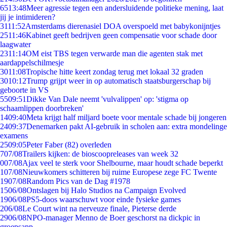
65
13:48
Meer agressie tegen een andersluidende politieke mening, laat
jij je intimideren?
31
11:52
Amsterdams dierenasiel DOA overspoeld met babykonijntjes
25
11:46
Kabinet geeft bedrijven geen compensatie voor schade door
laagwater
23
11:14
OM eist TBS tegen verwarde man die agenten stak met
aardappelschilmesje
30
11:08
Tropische hitte keert zondag terug met lokaal 32 graden
30
10:12
Trump grijpt weer in op automatisch staatsburgerschap bij
geboorte in VS
55
09:51
Dikke Van Dale neemt 'vulvalippen' op: 'stigma op
schaamlippen doorbreken'
14
09:40
Meta krijgt half miljard boete voor mentale schade bij jongeren
24
09:37
Denemarken pakt AI-gebruik in scholen aan: extra mondelinge
examens
25
09:05
Peter Faber (82) overleden
7
07/08
Trailers kijken: de bioscoopreleases van week 32
0
07/08
Ajax veel te sterk voor Shelbourne, maar houdt schade beperkt
1
07/08
Nieuwkomers schitteren bij ruime Europese zege FC Twente
19
07/08
Random Pics van de Dag #1978
15
06/08
Ontslagen bij Halo Studios na Campaign Evolved
19
06/08
PS5-doos waarschuwt voor einde fysieke games
2
06/08
Le Court wint na nerveuze finale, Pieterse derde
29
06/08
NPO-manager Menno de Boer geschorst na dickpic in
groepsapp