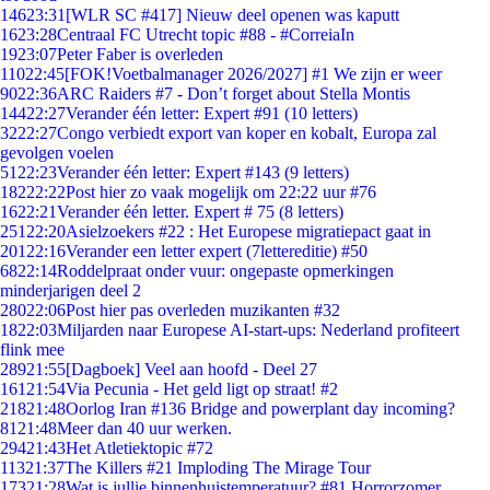
146
23:31
[WLR SC #417] Nieuw deel openen was kaputt
16
23:28
Centraal FC Utrecht topic #88 - #CorreiaIn
19
23:07
Peter Faber is overleden
110
22:45
[FOK!Voetbalmanager 2026/2027] #1 We zijn er weer
90
22:36
ARC Raiders #7 - Don’t forget about Stella Montis
144
22:27
Verander één letter: Expert #91 (10 letters)
32
22:27
Congo verbiedt export van koper en kobalt, Europa zal
gevolgen voelen
51
22:23
Verander één letter: Expert #143 (9 letters)
182
22:22
Post hier zo vaak mogelijk om 22:22 uur #76
16
22:21
Verander één letter. Expert # 75 (8 letters)
251
22:20
Asielzoekers #22 : Het Europese migratiepact gaat in
201
22:16
Verander een letter expert (7lettereditie) #50
68
22:14
Roddelpraat onder vuur: ongepaste opmerkingen
minderjarigen deel 2
280
22:06
Post hier pas overleden muzikanten #32
18
22:03
Miljarden naar Europese AI-start-ups: Nederland profiteert
flink mee
289
21:55
[Dagboek] Veel aan hoofd - Deel 27
161
21:54
Via Pecunia - Het geld ligt op straat! #2
218
21:48
Oorlog Iran #136 Bridge and powerplant day incoming?
81
21:48
Meer dan 40 uur werken.
294
21:43
Het Atletiektopic #72
113
21:37
The Killers #21 Imploding The Mirage Tour
173
21:28
Wat is jullie binnenhuistemperatuur? #81 Horrorzomer