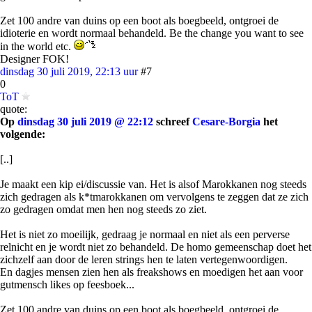
Zet 100 andre van duins op een boot als boegbeeld, ontgroei de
idioterie en wordt normaal behandeld. Be the change you want to see
in the world etc.
Designer FOK!
dinsdag 30 juli 2019, 22:13 uur
#7
0
ToT
quote:
Op
dinsdag 30 juli 2019 @ 22:12
schreef
Cesare-Borgia
het
volgende:
[..]
Je maakt een kip ei/discussie van. Het is alsof Marokkanen nog steeds
zich gedragen als k*tmarokkanen om vervolgens te zeggen dat ze zich
zo gedragen omdat men hen nog steeds zo ziet.
Het is niet zo moeilijk, gedraag je normaal en niet als een perverse
relnicht en je wordt niet zo behandeld. De homo gemeenschap doet het
zichzelf aan door de leren strings hen te laten vertegenwoordigen.
En dagjes mensen zien hen als freakshows en moedigen het aan voor
gutmensch likes op feesboek...
Zet 100 andre van duins op een boot als boegbeeld, ontgroei de