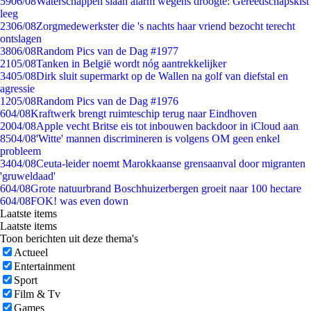
59
06/08
Waterschappen slaan alarm wegens droogte: Gereedschapskist
leeg
23
06/08
Zorgmedewerkster die 's nachts haar vriend bezocht terecht
ontslagen
38
06/08
Random Pics van de Dag #1977
21
05/08
Tanken in België wordt nóg aantrekkelijker
34
05/08
Dirk sluit supermarkt op de Wallen na golf van diefstal en
agressie
12
05/08
Random Pics van de Dag #1976
6
04/08
Kraftwerk brengt ruimteschip terug naar Eindhoven
20
04/08
Apple vecht Britse eis tot inbouwen backdoor in iCloud aan
85
04/08
'Witte' mannen discrimineren is volgens OM geen enkel
probleem
34
04/08
Ceuta-leider noemt Marokkaanse grensaanval door migranten
'gruweldaad'
6
04/08
Grote natuurbrand Boschhuizerbergen groeit naar 100 hectare
6
04/08
FOK! was even down
Laatste items
Laatste items
Toon berichten uit deze thema's
Actueel
Entertainment
Sport
Film & Tv
Games