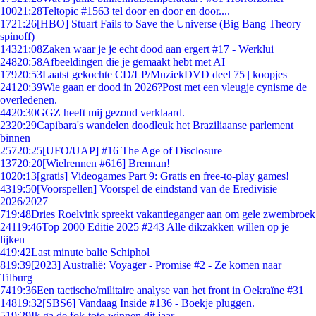
100
21:28
Teltopic #1563 tel door en door en door....
17
21:26
[HBO] Stuart Fails to Save the Universe (Big Bang Theory
spinoff)
143
21:08
Zaken waar je je echt dood aan ergert #17 - Werklui
248
20:58
Afbeeldingen die je gemaakt hebt met AI
179
20:53
Laatst gekochte CD/LP/MuziekDVD deel 75 | koopjes
241
20:39
Wie gaan er dood in 2026?Post met een vleugje cynisme de
overledenen.
44
20:30
GGZ heeft mij gezond verklaard.
23
20:29
Capibara's wandelen doodleuk het Braziliaanse parlement
binnen
257
20:25
[UFO/UAP] #16 The Age of Disclosure
137
20:20
[Wielrennen #616] Brennan!
10
20:13
[gratis] Videogames Part 9: Gratis en free-to-play games!
43
19:50
[Voorspellen] Voorspel de eindstand van de Eredivisie
2026/2027
7
19:48
Dries Roelvink spreekt vakantieganger aan om gele zwembroek
241
19:46
Top 2000 Editie 2025 #243 Alle dikzakken willen op je
lijken
4
19:42
Last minute balie Schiphol
8
19:39
[2023] Australië: Voyager - Promise #2 - Ze komen naar
Tilburg
74
19:36
Een tactische/militaire analyse van het front in Oekraïne #31
148
19:32
[SBS6] Vandaag Inside #136 - Boekje pluggen.
5
19:29
Ik ga de fok-toto winnen dit jaar