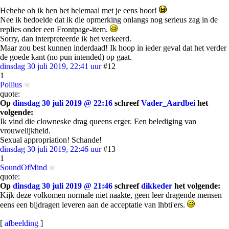
Hehehe oh ik ben het helemaal met je eens hoor!
Nee ik bedoelde dat ik die opmerking onlangs nog serieus zag in de
replies onder een Frontpage-item.
Sorry, dan interpreteerde ik het verkeerd.
Maar zou best kunnen inderdaad! Ik hoop in ieder geval dat het verder
de goede kant (no pun intended) op gaat.
dinsdag 30 juli 2019, 22:41 uur
#12
1
Pollius
quote:
Op
dinsdag 30 juli 2019 @ 22:16
schreef
Vader_Aardbei
het
volgende:
Ik vind die clowneske drag queens erger. Een belediging van
vrouwelijkheid.
Sexual appropriation! Schande!
dinsdag 30 juli 2019, 22:46 uur
#13
1
SoundOfMind
quote:
Op
dinsdag 30 juli 2019 @ 21:46
schreef
dikkeder
het volgende:
Kijk deze volkomen normale niet naakte, geen leer dragende mensen
eens een bijdragen leveren aan de acceptatie van lhbti'ers.
[
afbeelding
]