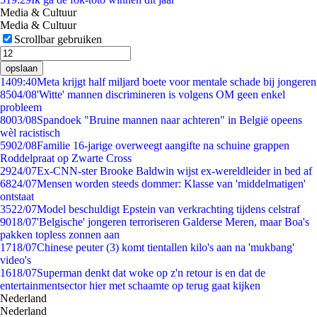
Media & Cultuur
Media & Cultuur
Scrollbar gebruiken
opslaan
14
09:40
Meta krijgt half miljard boete voor mentale schade bij jongeren
85
04/08
'Witte' mannen discrimineren is volgens OM geen enkel
probleem
80
03/08
Spandoek "Bruine mannen naar achteren" in België opeens
wèl racistisch
59
02/08
Familie 16-jarige overweegt aangifte na schuine grappen
Roddelpraat op Zwarte Cross
29
24/07
Ex-CNN-ster Brooke Baldwin wijst ex-wereldleider in bed af
68
24/07
Mensen worden steeds dommer: Klasse van 'middelmatigen'
ontstaat
35
22/07
Model beschuldigt Epstein van verkrachting tijdens celstraf
90
18/07
'Belgische' jongeren terroriseren Galderse Meren, maar Boa's
pakken topless zonnen aan
17
18/07
Chinese peuter (3) komt tientallen kilo's aan na 'mukbang'
video's
16
18/07
Superman denkt dat woke op z'n retour is en dat de
entertainmentsector hier met schaamte op terug gaat kijken
Nederland
Nederland