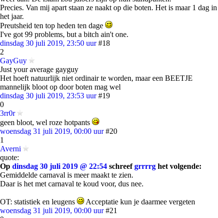
Precies. Van mij apart staan ze naakt op die boten. Het is maar 1 dag in
het jaar.
Preutsheid ten top heden ten dage
I've got 99 problems, but a bitch ain't one.
dinsdag 30 juli 2019, 23:50 uur
#18
2
GayGuy
Just your average gayguy
Het hoeft natuurlijk niet ordinair te worden, maar een BEETJE
mannelijk bloot op door boten mag wel
dinsdag 30 juli 2019, 23:53 uur
#19
0
3rr0r
geen bloot, wel roze hotpants
woensdag 31 juli 2019, 00:00 uur
#20
1
Averni
quote:
Op
dinsdag 30 juli 2019 @ 22:54
schreef
grrrrg
het volgende:
Gemiddelde carnaval is meer maakt te zien.
Daar is het met carnaval te koud voor, dus nee.
OT: statistiek en leugens
Acceptatie kun je daarmee vergeten
woensdag 31 juli 2019, 00:00 uur
#21