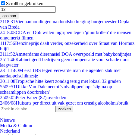
Scrollbar gebruiken
opslaan
21
18:31
Vier aanhoudingen na doodsbedreiging burgemeester Depla
van Breda
24
18:08
CDA en D66 willen ingrijpen tegen 'gluurbrillen' die mensen
ongemerkt filmen
11
17:56
Benzineprijs daalt verder, onzekerheid over Straat van Hormuz
blijft
31
11:52
Amsterdams dierenasiel DOA overspoeld met babykonijntjes
25
11:46
Kabinet geeft bedrijven geen compensatie voor schade door
laagwater
23
11:14
OM eist TBS tegen verwarde man die agenten stak met
aardappelschilmesje
30
11:08
Tropische hitte keert zondag terug met lokaal 32 graden
55
09:51
Dikke Van Dale neemt 'vulvalippen' op: 'stigma op
schaamlippen doorbreken'
25
09:05
Peter Faber (82) overleden
24
06/08
Huisarts per direct uit vak gezet om ernstig alcoholmisbruik
Nieuws
Media & Cultuur
Nederland