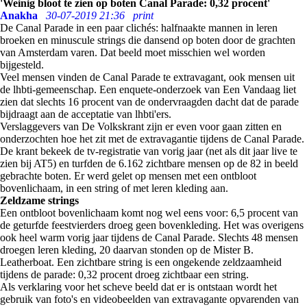
'Weinig bloot te zien op boten Canal Parade: 0,32 procent'
Anakha
30-07-2019 21:36
print
De Canal Parade in een paar clichés: halfnaakte mannen in leren
broeken en minuscule strings die dansend op boten door de grachten
van Amsterdam varen. Dat beeld moet misschien wel worden
bijgesteld.
Veel mensen vinden de Canal Parade te extravagant, ook mensen uit
de lhbti-gemeenschap. Een enquete-onderzoek van Een Vandaag liet
zien dat slechts 16 procent van de ondervraagden dacht dat de parade
bijdraagt aan de acceptatie van lhbti'ers.
Verslaggevers van De Volkskrant zijn er even voor gaan zitten en
onderzochten hoe het zit met de extravagantie tijdens de Canal Parade.
De krant bekeek de tv-registratie van vorig jaar (net als dit jaar live te
zien bij AT5) en turfden de 6.162 zichtbare mensen op de 82 in beeld
gebrachte boten. Er werd gelet op mensen met een ontbloot
bovenlichaam, in een string of met leren kleding aan.
Zeldzame strings
Een ontbloot bovenlichaam komt nog wel eens voor: 6,5 procent van
de geturfde feestvierders droeg geen bovenkleding. Het was overigens
ook heel warm vorig jaar tijdens de Canal Parade. Slechts 48 mensen
droegen leren kleding, 20 daarvan stonden op de Mister B.
Leatherboat. Een zichtbare string is een ongekende zeldzaamheid
tijdens de parade: 0,32 procent droeg zichtbaar een string.
Als verklaring voor het scheve beeld dat er is ontstaan wordt het
gebruik van foto's en videobeelden van extravagante opvarenden van