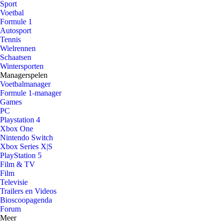
Sport
Voetbal
Formule 1
Autosport
Tennis
Wielrennen
Schaatsen
Wintersporten
Managerspelen
Voetbalmanager
Formule 1-manager
Games
PC
Playstation 4
Xbox One
Nintendo Switch
Xbox Series X|S
PlayStation 5
Film & TV
Film
Televisie
Trailers en Videos
Bioscoopagenda
Forum
Meer