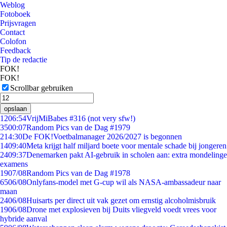
Weblog
Fotoboek
Prijsvragen
Contact
Colofon
Feedback
Tip de redactie
FOK!
FOK!
Scrollbar gebruiken
opslaan
12
06:54
VrijMiBabes #316 (not very sfw!)
35
00:07
Random Pics van de Dag #1979
2
14:30
De FOK!Voetbalmanager 2026/2027 is begonnen
14
09:40
Meta krijgt half miljard boete voor mentale schade bij jongeren
24
09:37
Denemarken pakt AI-gebruik in scholen aan: extra mondelinge
examens
19
07/08
Random Pics van de Dag #1978
65
06/08
Onlyfans-model met G-cup wil als NASA-ambassadeur naar
maan
24
06/08
Huisarts per direct uit vak gezet om ernstig alcoholmisbruik
19
06/08
Drone met explosieven bij Duits vliegveld voedt vrees voor
hybride aanval