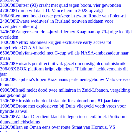
38
06/08
Duitser (93) crasht met quad tegen boom, vier gewonden
47
06/08
Trump wil dat J.D. Vance hem in 2028 opvolgt
1
06/08
Lemmen boekt eerste profzege in zware Ronde van Polen-rit
24
06/08
'Zwarte weduwes' in Rusland trouwen soldaten voor
overlijdensuitkering
14
06/08
Zangeres en Idols-jurylid Jerney Kaagman op 79-jarige leeftijd
overleden
10
06/08
Netflix-abonnees krijgen exclusieve early access tot
uitgebreide GTA VI trailer
65
06/08
Onlyfans-model met G-cup wil als NASA-ambassadeur naar
maan
24
06/08
Huisarts per direct uit vak gezet om ernstig alcoholmisbruik
3
06/08
XBOX platform krijgt zijn eigen "Platinum" achievements dit
jaar
12
06/08
Capibara's lopen Braziliaans parlementsgebouw Mato Grosso
binnen
69
06/08
Israël meldt dood twee militairen in Zuid-Libanon, vergelding
aangekondigd
15
06/08
Hiroshima herdenkt slachtoffers atoombom, 81 jaar later
19
06/08
Drone met explosieven bij Duits vliegveld voedt vrees voor
hybride aanval
34
06/08
Wakker Dier dient klacht in tegen insectenfabriek Protix om
duurzaamheidsclaims
22
06/08
Iran en Oman eens over route Straat van Hormuz, VS