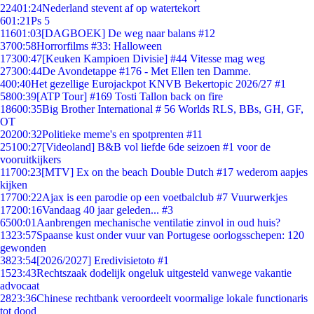
224
01:24
Nederland stevent af op watertekort
6
01:21
Ps 5
116
01:03
[DAGBOEK] De weg naar balans #12
37
00:58
Horrorfilms #33: Halloween
173
00:47
[Keuken Kampioen Divisie] #44 Vitesse mag weg
273
00:44
De Avondetappe #176 - Met Ellen ten Damme.
4
00:40
Het gezellige Eurojackpot KNVB Bekertopic 2026/27 #1
58
00:39
[ATP Tour] #169 Tosti Tallon back on fire
186
00:35
Big Brother International # 56 Worlds RLS, BBs, GH, GF,
OT
202
00:32
Politieke meme's en spotprenten #11
251
00:27
[Videoland] B&B vol liefde 6de seizoen #1 voor de
vooruitkijkers
117
00:23
[MTV] Ex on the beach Double Dutch #17 wederom aapjes
kijken
177
00:22
Ajax is een parodie op een voetbalclub #7 Vuurwerkjes
172
00:16
Vandaag 40 jaar geleden... #3
65
00:01
Aanbrengen mechanische ventilatie zinvol in oud huis?
13
23:57
Spaanse kust onder vuur van Portugese oorlogsschepen: 120
gewonden
38
23:54
[2026/2027] Eredivisietoto #1
15
23:43
Rechtszaak dodelijk ongeluk uitgesteld vanwege vakantie
advocaat
28
23:36
Chinese rechtbank veroordeelt voormalige lokale functionaris
tot dood