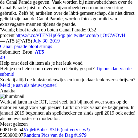
de Canal Parade gegeven. Vaak worden bij nieuwsberichten over de
Canal Parade juist foto's van bijvoorbeeld een man in een string
gebruikt. Zelfs bij artikelen over de lhbti-gemeenschap, die niet direct
gelinkt zijn aan de Canal Parade, worden foto's gebruikt van
extravagante mannen tijdens de parade.
'Weinig bloot te zien op boten Canal Parade: 0,32
procent'
https://t.co/vTENHp6Sqp
pic.twitter.com/p1jOtCWOvH
— AT5 (@AT5)
July 30, 2019
CanaL parade
bloot
strings
Submitter:
Bron:
AT5
49
Help ons; deel dit item als je het leuk vond
Heb je een hete scoop over een celebrity gespot?
Tip ons dan via de
submit!
Zoek jij altijd de leukste nieuwtjes en kun je daar leuk over schrijven?
Meld je aan als nieuwsposter!
Anakha
Werkt al jaren in de ICT, leest veel, tuft bij mooi weer soms op de
motor en zingt voor zijn plezier. Lurkt op Fok vanaf de beginjaren. In
januari 2019 begonnen als spellchecker en sinds april 2019 ook actief
als nieuwsposter en moderator.
Meest gelezen
60816
06:54
VrijMiBabes #316 (not very sfw!)
55039
00:07
Random Pics van de Dag #1979