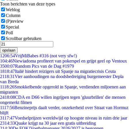
Toon berichten van deze types
Weblog
Column
(P)review
Special
Poll
Scrollbar gebruiken
opslaan
12
06:54
VrijMiBabes #316 (not very sfw!)
1
04:46
Niewiadoma profiteert van pokerspel en grijpt geel op Ventoux
35
00:07
Random Pics van de Dag #1979
18
18:47
Italië hindert reizigers uit Spanje na migratiecrisis Ceuta
21
18:31
Vier aanhoudingen na doodsbedreiging burgemeester Depla
van Breda
11
18:26
Smokkelbende opgerold in Spanje, verdienden miljoenen aan
migranten
24
18:08
CDA en D66 willen ingrijpen tegen 'gluurbrillen' die mensen
ongemerkt filmen
11
17:56
Benzineprijs daalt verder, onzekerheid over Straat van Hormuz
blijft
31
17:47
Voedselprijzen wereldwijd op hoogste niveau in ruim drie jaar
23
14:33
Quake krijgt na 30 jaar een gratis uitbreiding
2
14:30
De FOK!Voetbalmanager 2026/2027 is begonnen