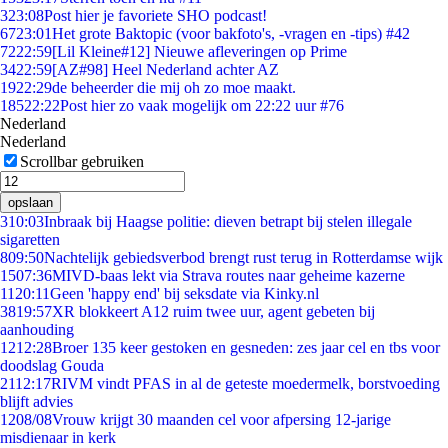
3
23:08
Post hier je favoriete SHO podcast!
67
23:01
Het grote Baktopic (voor bakfoto's, -vragen en -tips) #42
72
22:59
[Lil Kleine#12] Nieuwe afleveringen op Prime
34
22:59
[AZ#98] Heel Nederland achter AZ
19
22:29
de beheerder die mij oh zo moe maakt.
185
22:22
Post hier zo vaak mogelijk om 22:22 uur #76
Nederland
Nederland
Scrollbar gebruiken
opslaan
3
10:03
Inbraak bij Haagse politie: dieven betrapt bij stelen illegale
sigaretten
8
09:50
Nachtelijk gebiedsverbod brengt rust terug in Rotterdamse wijk
15
07:36
MIVD-baas lekt via Strava routes naar geheime kazerne
11
20:11
Geen 'happy end' bij seksdate via Kinky.nl
38
19:57
XR blokkeert A12 ruim twee uur, agent gebeten bij
aanhouding
12
12:28
Broer 135 keer gestoken en gesneden: zes jaar cel en tbs voor
doodslag Gouda
21
12:17
RIVM vindt PFAS in al de geteste moedermelk, borstvoeding
blijft advies
12
08/08
Vrouw krijgt 30 maanden cel voor afpersing 12-jarige
misdienaar in kerk