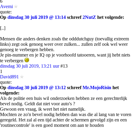
6
Averni
quote:
Op
dinsdag 30 juli 2019 @ 13:14
schreef
2NutZ
het volgende:
[..]
Mensen die anders denken zoals the odddutchguy (toevallig extreem
links) zegt ook genoeg weer over zulken... zullen zelf ook wel weer
genoeg te verbergen hebben.
Je pin-nummer en je IQ op je voorhoofd tatooeren, want jij hebt niets
te verbergen
dinsdag 30 juli 2019, 13:21 uur
#13
1
David891
quote:
Op
dinsdag 30 juli 2019 @ 13:12
schreef
Mr.MojoRisin
het
volgende:
Als de politie een huis wil onderzoeken hebben ze een gerechterlijk
bevel nodig. Geldt dat niet voor auto's ?
Gewoon een vraag, ik weet het niet namelijk.
Mochten ze zo'n bevel nodig hebben dan was die al lang van te voren
geregeld. Het zal al een tijd achter de schermen gevolgd zijn en een
'routinecontrole' is een goed moment om aan te houden