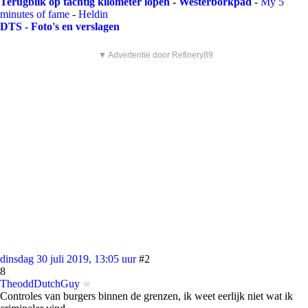
Terugblik op tachtig kilometer lopen
-
Westerborkpad
-
My 5
minutes of fame
-
Heldin
DTS - Foto's en verslagen
▼ Advertentie door Refinery89
dinsdag 30 juli 2019, 13:05 uur
#2
8
TheoddDutchGuy
Controles van burgers binnen de grenzen, ik weet eerlijk niet wat ik