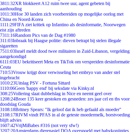
38
11:32
XR blokkeert A12 ruim twee uur, agent gebeten bij
aanhouding
10
11:30
Hoe 30 landen zich voorbereiden op mogelijke oorlog met
China en Noord-Korea
11
11:29
FIFA ziet kritiek op Infantino als desinformatie, Noorwegen
eist zijn aftreden
73
11:16
Random Pics van de Dag #1980
3
11:03
Inbraak bij Haagse politie: dieven betrapt bij stelen illegale
sigaretten
75
11:03
Israël meldt dood twee militairen in Zuid-Libanon, vergelding
aangekondigd
61
11:03
EU bekritiseert Meta en TikTok om verspreiden desinformatie
Ceuta
7
10:53
Vrouw krijgt door verwisseling het embryo van ander stel
ingebracht
10
10:23
Uitslag PSV - Fortuna Sittard
11
10:06
Geen 'happy end' bij seksdate via Kinky.nl
3
08:25
Vollering slaat dubbelslag in Nice en neemt geel over
12
08:24
Broer 135 keer gestoken en gesneden: zes jaar cel en tbs voor
doodslag Gouda
31
08:18
Britney Spears: "Ik geloof dat ik heb gefaald als moeder"
21
08:17
RIVM vindt PFAS in al de geteste moedermelk, borstvoeding
blijft advies
16
07:42
VrijMiBabes #316 (not very sfw!)
32
07:20
Amsterdams dierenasiel DOA overspoeld met babykonijntjes