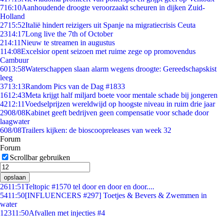
7
16:10
Aanhoudende droogte veroorzaakt scheuren in dijken Zuid-
Holland
27
15:52
Italië hindert reizigers uit Spanje na migratiecrisis Ceuta
23
14:17
Long live the 7th of October
2
14:11
Nieuw te streamen in augustus
1
14:08
Excelsior opent seizoen met ruime zege op promovendus
Cambuur
60
13:58
Waterschappen slaan alarm wegens droogte: Gereedschapskist
leeg
37
13:13
Random Pics van de Dag #1833
16
12:43
Meta krijgt half miljard boete voor mentale schade bij jongeren
42
12:11
Voedselprijzen wereldwijd op hoogste niveau in ruim drie jaar
29
08/08
Kabinet geeft bedrijven geen compensatie voor schade door
laagwater
6
08/08
Trailers kijken: de bioscoopreleases van week 32
Forum
Forum
Scrollbar gebruiken
opslaan
26
11:51
Teltopic #1570 tel door en door en door....
54
11:50
[INFLUENCERS #297] Toetjes & Bevers & Zwemmen in
water
123
11:50
Afvallen met injecties #4