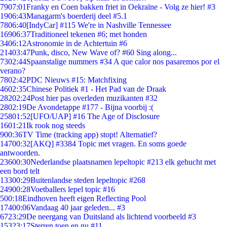
79
07:01
Franky en Coen bakken friet in Oekraïne - Volg ze hier! #3
19
06:43
Managarm's boerderij deel #5.1
78
06:40
[IndyCar] #115 We're in Nashville Tennessee
169
06:37
Traditioneel tekenen #6; met honden
34
06:12
Astronomie in de Achtertuin #6
214
03:47
Punk, disco, New Wave of? #60 Sing along...
73
02:44
Spaanstalige nummers #34 A que calor nos pasaremos por el
verano?
78
02:42
PDC Nieuws #15: Matchfixing
46
02:35
Chinese Politiek #1 - Het Pad van de Draak
282
02:24
Post hier pas overleden muzikanten #32
28
02:19
De Avondetappe #177 - Bijna voorbij :(
258
01:52
[UFO/UAP] #16 The Age of Disclosure
16
01:21
Ik rook nog steeds
9
00:36
TV Time (tracking app) stopt! Alternatief?
147
00:32
[AKQ] #3384 Topic met vragen. En soms goede
antwoorden.
236
00:30
Nederlandse plaatsnamen lepeltopic #213 elk gehucht met
een bord telt
133
00:29
Buitenlandse steden lepeltopic #268
249
00:28
Voetballers lepel topic #16
5
00:18
Eindhoven heeft eigen Reflecting Pool
174
00:06
Vandaag 40 jaar geleden... #3
67
23:29
De neergang van Duitsland als lichtend voorbeeld #3
153
23:17
Sterren toen en nu #11