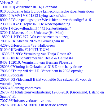
Velsen-Zuid!
190
10:01
[Wielrennen #616] Brennan!
0
10:00
Extreme hitte Europa kan economische groei tenietdoen'
0
09:45
[AMV] VS #1313 Lying sack of shit.
89
09:32
Voorspellingstopic: Wie is hier de weerkundige? #16
293
09:21
GAE Topic #25 De wederopstanding
43
09:17
[Crowdfunding] #443 Rentestijgingen?
37
09:11
Masters of the Universe (He-Man)
185
09:11
NEC #77: Wat een seizoen is dit zeg
7
09:07
EK Atletiek 2026 te Birmingham #1
42
09:05
Horrorfilms #33: Halloween
51
09:01
[Netflix #210] TUDUM
163
08:23
1993: Vermissing van Tanja Groen #2
101
08:18
De Schatkamer van Beeld & Geluid #4
84
08:15
2010: Vermissing van Herman Ploegstra
280
08:07
Oorlog in Oekraïne #1318 Drone baby drone
78
08:03
Trump wil dat J.D. Vance hem in 2028 opvolgt
4
08:03
Podcasts
260
07:50
[Videoland] B&B vol liefde 6de seizoen #1 voor de
vooruitkijkers
58
07:43
Eeuwig voortleven
267
07:43
Totale zonsverduistering 12-08-2026 (Groenland, IJsland en
Spanje) #1
70
07:36
Huisarts verkracht vrouw.
282
07:26
[CRE SC #160] Op naar de zomer!!