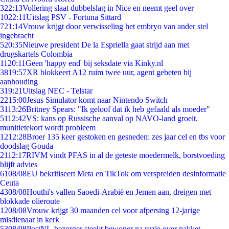
3
22:13
Vollering slaat dubbelslag in Nice en neemt geel over
10
22:11
Uitslag PSV - Fortuna Sittard
7
21:14
Vrouw krijgt door verwisseling het embryo van ander stel
ingebracht
5
20:35
Nieuwe president De la Espriella gaat strijd aan met
drugskartels Colombia
11
20:11
Geen 'happy end' bij seksdate via Kinky.nl
38
19:57
XR blokkeert A12 ruim twee uur, agent gebeten bij
aanhouding
3
19:21
Uitslag NEC - Telstar
22
15:00
Jesus Simulator komt naar Nintendo Switch
31
13:26
Britney Spears: "Ik geloof dat ik heb gefaald als moeder"
51
12:42
VS: kans op Russische aanval op NAVO-land groeit,
munitietekort wordt probleem
12
12:28
Broer 135 keer gestoken en gesneden: zes jaar cel en tbs voor
doodslag Gouda
21
12:17
RIVM vindt PFAS in al de geteste moedermelk, borstvoeding
blijft advies
61
08/08
EU bekritiseert Meta en TikTok om verspreiden desinformatie
Ceuta
43
08/08
Houthi's vallen Saoedi-Arabië en Jemen aan, dreigen met
blokkade olieroute
12
08/08
Vrouw krijgt 30 maanden cel voor afpersing 12-jarige
misdienaar in kerk
53
08/08
PostNL-bezorger steekt bewoner na ruzie over pakket