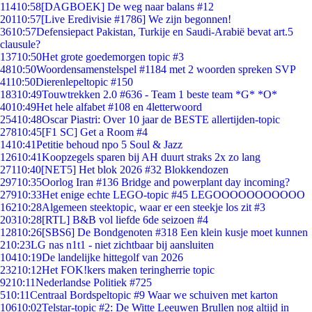
114
10:58
[DAGBOEK] De weg naar balans #12
201
10:57
[Live Eredivisie #1786] We zijn begonnen!
36
10:57
Defensiepact Pakistan, Turkije en Saudi-Arabië bevat art.5
clausule?
137
10:50
Het grote goedemorgen topic #3
48
10:50
Woordensamenstelspel #1184 met 2 woorden spreken SVP
41
10:50
Dierenlepeltopic #150
183
10:49
Touwtrekken 2.0 #636 - Team 1 beste team *G* *O*
40
10:49
Het hele alfabet #108 en 4letterwoord
254
10:48
Oscar Piastri: Over 10 jaar de BESTE allertijden-topic
278
10:45
[F1 SC] Get a Room #4
14
10:41
Petitie behoud npo 5 Soul & Jazz
126
10:41
Koopzegels sparen bij AH duurt straks 2x zo lang
271
10:40
[NET5] Het blok 2026 #32 Blokkendozen
297
10:35
Oorlog Iran #136 Bridge and powerplant day incoming?
279
10:33
Het enige echte LEGO-topic #45 LEGOOOOOOOOOOO
162
10:28
Algemeen steektopic, waar er een steekje los zit #3
203
10:28
[RTL] B&B vol liefde 6de seizoen #4
128
10:26
[SBS6] De Bondgenoten #318 Een klein kusje moet kunnen
2
10:23
LG nas n1t1 - niet zichtbaar bij aansluiten
104
10:19
De landelijke hittegolf van 2026
232
10:12
Het FOK!kers maken teringherrie topic
92
10:11
Nederlandse Politiek #725
5
10:11
Centraal Bordspeltopic #9 Waar we schuiven met karton
106
10:02
Telstar-topic #2: De Witte Leeuwen Brullen nog altijd in