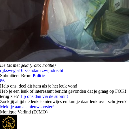
De tas met geld (Foto: Politie)
rijksweg a16
zaandam
zwijndrecht
Submitter:
Bron:
Politie
86
Help ons; deel dit item als je het leuk vond
Heb je een leuk of interessant bericht gevonden dat je graag op FOK!
terug ziet?
Tip ons dan via de submit!
Zoek jij altijd de leukste nieuwtjes en kun je daar leuk over schrijven?
Meld je aan als nieuwsposter!
Monique Verlind (DJMO)