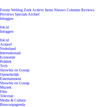
Forum
Weblog
Zoek
Actieve Items
Nieuws
Columns
Reviews
Previews
Specials
Archief
Inloggen
fok.nl
Inloggen
fok.nl
Actueel
Nederland
Internationaal
Economie
Politiek
Tech
Showbiz en Gossip
Opmerkelijk
Entertainment
Showbiz en Gossip
Muziek
Film
Televisie
Media & Cultuur
Bioscoopagenda