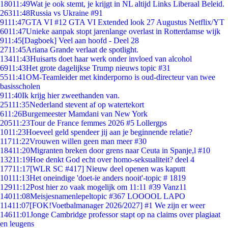
180
11:49
Wat je ook stemt, je krijgt in NL altijd Links Liberaal Beleid.
263
11:48
Russia vs Ukraine #91
91
11:47
GTA VI #12 GTA VI Extended look 27 Augustus Netflix/YT
60
11:47
Unieke aanpak stopt jarenlange overlast in Rotterdamse wijk
9
11:45
[Dagboek] Veel aan hoofd - Deel 28
27
11:45
Ariana Grande verlaat de spotlight.
134
11:43
Huisarts doet haar werk onder invloed van alcohol
69
11:43
Het grote dagelijkse Trump nieuws topic #31
55
11:41
OM-Teamleider met kinderporno is oud-directeur van twee
basisscholen
9
11:40
Ik krijg hier zweethanden van.
251
11:35
Nederland stevent af op watertekort
6
11:26
Burgemeester Mamdani van New York
205
11:23
Tour de France femmes 2026 #5 Lollergps
10
11:23
Hoeveel geld spendeer jij aan je beginnende relatie?
117
11:22
Vrouwen willen geen man meer #30
184
11:20
Migranten breken door grens naar Ceuta in Spanje,l #10
132
11:19
Hoe denkt God echt over homo-seksualiteit? deel 4
177
11:17
[WLR SC #417] Nieuw deel openen was kaputt
101
11:13
Het oneindige 'doet-ie anders nooit'-topic # 1819
129
11:12
Post hier zo vaak mogelijk om 11:11 #39 Vanz11
140
11:08
Meisjesnamenlepeltopic #367 LOOOOL LAPO
114
11:07
[FOK!Voetbalmanager 2026/2027] #1 We zijn er weer
146
11:01
Jonge Cambridge professor stapt op na claims over plagiaat
en leugens