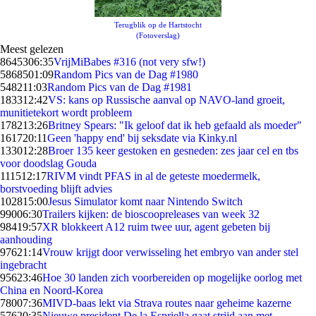
Terugblik op de Hartstocht
(Fotoverslag)
Meest gelezen
86453
06:35
VrijMiBabes #316 (not very sfw!)
58685
01:09
Random Pics van de Dag #1980
5482
11:03
Random Pics van de Dag #1981
1833
12:42
VS: kans op Russische aanval op NAVO-land groeit,
munitietekort wordt probleem
1782
13:26
Britney Spears: "Ik geloof dat ik heb gefaald als moeder"
1617
20:11
Geen 'happy end' bij seksdate via Kinky.nl
1330
12:28
Broer 135 keer gestoken en gesneden: zes jaar cel en tbs
voor doodslag Gouda
1115
12:17
RIVM vindt PFAS in al de geteste moedermelk,
borstvoeding blijft advies
1028
15:00
Jesus Simulator komt naar Nintendo Switch
990
06:30
Trailers kijken: de bioscoopreleases van week 32
984
19:57
XR blokkeert A12 ruim twee uur, agent gebeten bij
aanhouding
976
21:14
Vrouw krijgt door verwisseling het embryo van ander stel
ingebracht
956
23:46
Hoe 30 landen zich voorbereiden op mogelijke oorlog met
China en Noord-Korea
780
07:36
MIVD-baas lekt via Strava routes naar geheime kazerne
576
20:35
Nieuwe president De la Espriella gaat strijd aan met