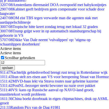
jij je intimideren?
32
07/08
Amsterdams dierenasiel DOA overspoeld met babykonijntjes
29
07/08
Kabinet geeft bedrijven geen compensatie voor schade door
laagwater
24
07/08
OM eist TBS tegen verwarde man die agenten stak met
aardappelschilmesje
30
07/08
Tropische hitte keert zondag terug met lokaal 32 graden
30
07/08
Trump grijpt weer in op automatisch staatsburgerschap bij
geboorte in VS
57
07/08
Dikke Van Dale neemt 'vulvalippen' op: 'stigma op
schaamlippen doorbreken'
Actieve items
Actieve items
Scrollbar gebruiken
opslaan
9
11:47
Nachtelijk gebiedsverbod brengt rust terug in Rotterdamse wijk
10
11:43
Iran stelt zes eisen aan VS voor heropening Straat van Hormuz
15
11:42
MIVD-baas lekt via Strava routes naar geheime kazerne
53
11:42
PostNL-bezorger steekt bewoner na ruzie over pakket
51
11:40
VS: kans op Russische aanval op NAVO-land groeit,
munitietekort wordt probleem
16
11:36
China boekt doorbraak in eigen chipmachines, druk op ASML
groeit
2
11:33
Random Pics van de Dag #1981