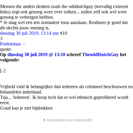
Mensen die anders denken zoals the odddutchguy (toevallig extreem
links) zegt ook genoeg weer over zulken... zullen zelf ook wel weer
genoeg te verbergen hebben.
* Je mag wel een iets normalere toon aanslaan. Realiseer je goed dat
dit slechts jouw mening is.
dinsdag 30 juli 2019, 13:14 uur
#10
3
Poekieman
quote:
Op
dinsdag 30 juli 2019 @ 13:10
schreef
TheoddDutchGuy
het
volgende:
[..]
Vrijheid vind ik belangrijker dan iedereen als crimineel beschouwen en
behandelen inderdaad.
Tsja... 'iedereen'. Ik hoop toch dat er wel ethnisch geprofileerd wordt
eerst.
Goud kan je niet bijdrukken
▼ Advertentie door Refinery89