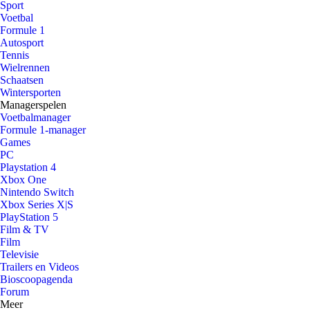
Sport
Voetbal
Formule 1
Autosport
Tennis
Wielrennen
Schaatsen
Wintersporten
Managerspelen
Voetbalmanager
Formule 1-manager
Games
PC
Playstation 4
Xbox One
Nintendo Switch
Xbox Series X|S
PlayStation 5
Film & TV
Film
Televisie
Trailers en Videos
Bioscoopagenda
Forum
Meer