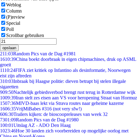
Weblog
Column
(P)review
Special
Poll
Scrollbar gebruiken
opslaan
2
11:03
Random Pics van de Dag #1981
16
10:39
China boekt doorbraak in eigen chipmachines, druk op ASML
groeit
11
10:24
FIFA ziet kritiek op Infantino als desinformatie, Noorwegen
eist zijn aftreden
3
10:03
Inbraak bij Haagse politie: dieven betrapt bij stelen illegale
sigaretten
9
09:50
Nachtelijk gebiedsverbod brengt rust terug in Rotterdamse wijk
10
09:39
Iran stelt zes eisen aan VS voor heropening Straat van Hormuz
15
07:36
MIVD-baas lekt via Strava routes naar geheime kazerne
16
06:35
VrijMiBabes #316 (not very sfw!)
6
06:30
Trailers kijken: de bioscoopreleases van week 32
73
01:09
Random Pics van de Dag #1980
1
00:01
Uitslag AZ - ADO Den Haag
10
23:46
Hoe 30 landen zich voorbereiden op mogelijke oorlog met
China en Noord-Korea