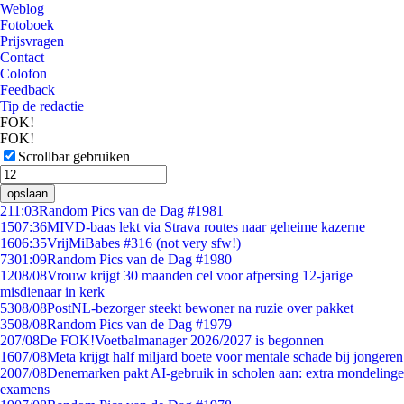
Weblog
Fotoboek
Prijsvragen
Contact
Colofon
Feedback
Tip de redactie
FOK!
FOK!
Scrollbar gebruiken
opslaan
2
11:03
Random Pics van de Dag #1981
15
07:36
MIVD-baas lekt via Strava routes naar geheime kazerne
16
06:35
VrijMiBabes #316 (not very sfw!)
73
01:09
Random Pics van de Dag #1980
12
08/08
Vrouw krijgt 30 maanden cel voor afpersing 12-jarige
misdienaar in kerk
53
08/08
PostNL-bezorger steekt bewoner na ruzie over pakket
35
08/08
Random Pics van de Dag #1979
2
07/08
De FOK!Voetbalmanager 2026/2027 is begonnen
16
07/08
Meta krijgt half miljard boete voor mentale schade bij jongeren
20
07/08
Denemarken pakt AI-gebruik in scholen aan: extra mondelinge
examens