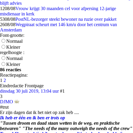
blijft advies
12
08/08
Vrouw krijgt 30 maanden cel voor afpersing 12-jarige
misdienaar in kerk
53
08/08
PostNL-bezorger steekt bewoner na ruzie over pakket
26
08/08
Wegpiraat scheurt met 146 km/u door het centrum van
Amsterdam
Font-grootte:
Normaal
Kleiner
regelhoogte :
Normaal
Kleiner
86 reacties
Reactiepagina:
1
2
Eindredactie Frontpage
dinsdag 30 juli 2019, 13:04 uur
#1
3
DJMO
#trut
Er zijn dagen dat ik het niet op zak heb ....
Ik heb er één en ik ben er trots op
"Tussen droom en daad staan wetten in de weg, en praktische
bezwaren" "The needs of the many outweigh the needs of the crew"