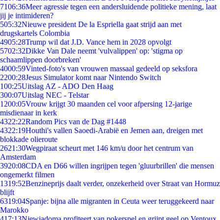
71
06:36
Meer agressie tegen een andersluidende politieke mening, laat
jij je intimideren?
5
05:32
Nieuwe president De la Espriella gaat strijd aan met
drugskartels Colombia
49
05:28
Trump wil dat J.D. Vance hem in 2028 opvolgt
57
02:32
Dikke Van Dale neemt 'vulvalippen' op: 'stigma op
schaamlippen doorbreken'
40
00:59
Vinted-foto's van vrouwen massaal gedeeld op seksfora
22
00:28
Jesus Simulator komt naar Nintendo Switch
1
00:25
Uitslag AZ - ADO Den Haag
3
00:07
Uitslag NEC - Telstar
12
00:05
Vrouw krijgt 30 maanden cel voor afpersing 12-jarige
misdienaar in kerk
43
22:22
Random Pics van de Dag #1448
43
22:19
Houthi's vallen Saoedi-Arabië en Jemen aan, dreigen met
blokkade olieroute
26
21:30
Wegpiraat scheurt met 146 km/u door het centrum van
Amsterdam
39
20:08
CDA en D66 willen ingrijpen tegen 'gluurbrillen' die mensen
ongemerkt filmen
13
19:52
Benzineprijs daalt verder, onzekerheid over Straat van Hormuz
blijft
63
19:04
Spanje: bijna alle migranten in Ceuta weer teruggekeerd naar
Marokko
4
17:13
Niewiadoma profiteert van pokerspel en grijpt geel op Ventoux