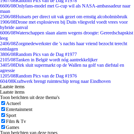
19
07/08
Random Pics van de Dag #1978
66
06/08
Onlyfans-model met G-cup wil als NASA-ambassadeur naar
maan
25
06/08
Huisarts per direct uit vak gezet om ernstig alcoholmisbruik
19
06/08
Drone met explosieven bij Duits vliegveld voedt vrees voor
hybride aanval
60
06/08
Waterschappen slaan alarm wegens droogte: Gereedschapskist
leeg
24
06/08
Zorgmedewerkster die 's nachts haar vriend bezocht terecht
ontslagen
38
06/08
Random Pics van de Dag #1977
21
05/08
Tanken in België wordt nóg aantrekkelijker
34
05/08
Dirk sluit supermarkt op de Wallen na golf van diefstal en
agressie
12
05/08
Random Pics van de Dag #1976
6
04/08
Kraftwerk brengt ruimteschip terug naar Eindhoven
Laatste items
Laatste items
Toon berichten uit deze thema's
Actueel
Entertainment
Sport
Film & Tv
Games
Toon berichten van deze types