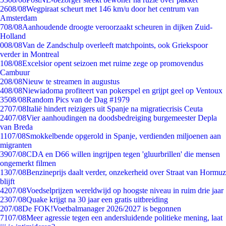
26
08/08
Wegpiraat scheurt met 146 km/u door het centrum van
Amsterdam
7
08/08
Aanhoudende droogte veroorzaakt scheuren in dijken Zuid-
Holland
0
08/08
Van de Zandschulp overleeft matchpoints, ook Griekspoor
verder in Montreal
1
08/08
Excelsior opent seizoen met ruime zege op promovendus
Cambuur
2
08/08
Nieuw te streamen in augustus
4
08/08
Niewiadoma profiteert van pokerspel en grijpt geel op Ventoux
35
08/08
Random Pics van de Dag #1979
27
07/08
Italië hindert reizigers uit Spanje na migratiecrisis Ceuta
24
07/08
Vier aanhoudingen na doodsbedreiging burgemeester Depla
van Breda
11
07/08
Smokkelbende opgerold in Spanje, verdienden miljoenen aan
migranten
39
07/08
CDA en D66 willen ingrijpen tegen 'gluurbrillen' die mensen
ongemerkt filmen
13
07/08
Benzineprijs daalt verder, onzekerheid over Straat van Hormuz
blijft
42
07/08
Voedselprijzen wereldwijd op hoogste niveau in ruim drie jaar
23
07/08
Quake krijgt na 30 jaar een gratis uitbreiding
2
07/08
De FOK!Voetbalmanager 2026/2027 is begonnen
71
07/08
Meer agressie tegen een andersluidende politieke mening, laat