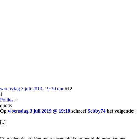
woensdag 3 juli 2019, 19:30 uur
#12
1
Pollius
quote:
Op
woensdag 3 juli 2019 @ 19:18
schreef
Sebby74
het volgende:
[..]
En gezien de straffen meer acceptabel dan het blokkeren van een