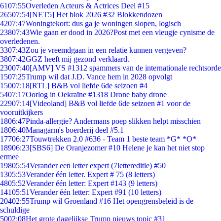
61
07:55
Overleden Acteurs & Actrices Deel #15
265
07:54
[NET5] Het blok 2026 #32 Blokkendozen
42
07:47
Woningtekort: dus ga je woningen slopen, logisch
238
07:43
Wie gaan er dood in 2026?Post met een vleugje cynisme de
overledenen.
33
07:43
Zou je vreemdgaan in een relatie kunnen vergeven?
38
07:42
GGZ heeft mij gezond verklaard.
230
07:40
[AMV] VS #1312 spammers van de internationale rechtsorde
15
07:25
Trump wil dat J.D. Vance hem in 2028 opvolgt
150
07:18
[RTL] B&B vol liefde 6de seizoen #4
54
07:17
Oorlog in Oekraïne #1318 Drone baby drone
229
07:14
[Videoland] B&B vol liefde 6de seizoen #1 voor de
vooruitkijkers
18
06:47
Pinda-allergie? Andermans poep slikken helpt misschien
18
06:40
Managarm's boerderij deel #5.1
177
06:27
Touwtrekken 2.0 #636 - Team 1 beste team *G* *O*
189
06:23
[SBS6] De Oranjezomer #10 Helene je kan het niet stop
ermee
198
05:54
Verander een letter expert (7lettereditie) #50
13
05:53
Verander één letter. Expert # 75 (8 letters)
48
05:52
Verander één letter: Expert #143 (9 letters)
141
05:51
Verander één letter: Expert #91 (10 letters)
204
02:55
Trump wil Groenland #16 Het opengrensbeleid is de
schuldige
50
02:08
Het grote dagelijkse Trump nieuws topic #31