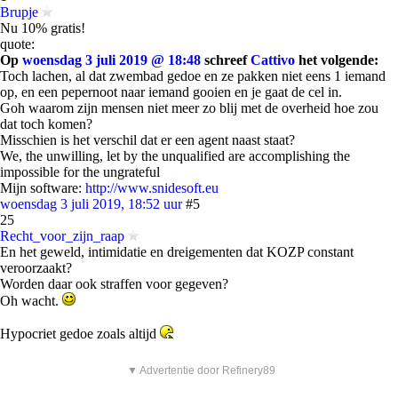
Brupje
Nu 10% gratis!
quote:
Op
woensdag 3 juli 2019 @ 18:48
schreef
Cattivo
het volgende:
Toch lachen, al dat zwembad gedoe en ze pakken niet eens 1 iemand
op, en een pepernoot naar iemand gooien en je gaat de cel in.
Goh waarom zijn mensen niet meer zo blij met de overheid hoe zou
dat toch komen?
Misschien is het verschil dat er een agent naast staat?
We, the unwilling, let by the unqualified are accomplishing the
impossible for the ungrateful
Mijn software:
http://www.snidesoft.eu
woensdag 3 juli 2019, 18:52 uur
#5
25
Recht_voor_zijn_raap
En het geweld, intimidatie en dreigementen dat KOZP constant
veroorzaakt?
Worden daar ook straffen voor gegeven?
Oh wacht.
Hypocriet gedoe zoals altijd
▼ Advertentie door Refinery89