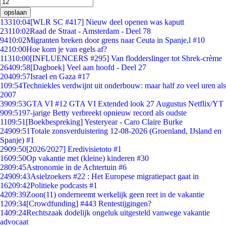
opslaan
133
10:04
[WLR SC #417] Nieuw deel openen was kaputt
231
10:02
Raad de Straat - Amsterdam - Deel 78
94
10:02
Migranten breken door grens naar Ceuta in Spanje,l #10
42
10:00
Hoe kom je van egels af?
113
10:00
[INFLUENCERS #295] Van flodderslinger tot Shrek-crème
264
09:58
[Dagboek] Veel aan hoofd - Deel 27
204
09:57
Israel en Gaza #17
1
09:54
Techniekles verdwijnt uit onderbouw: maar half zo veel uren als
2007
39
09:53
GTA VI #12 GTA VI Extended look 27 Augustus Netflix/YT
9
09:51
97-jarige Betty verbreekt opnieuw record als oudste
11
09:51
[Boekbespreking] Yesteryear - Caro Claire Burke
249
09:51
Totale zonsverduistering 12-08-2026 (Groenland, IJsland en
Spanje) #1
29
09:50
[2026/2027] Eredivisietoto #1
16
09:50
Op vakantie met (kleine) kinderen #30
28
09:45
Astronomie in de Achtertuin #6
249
09:43
Asielzoekers #22 : Het Europese migratiepact gaat in
162
09:42
Politieke podcasts #1
42
09:39
Zoon(11) onderneemt werkelijk geen reet in de vakantie
12
09:34
[Crowdfunding] #443 Rentestijgingen?
14
09:24
Rechtszaak dodelijk ongeluk uitgesteld vanwege vakantie
advocaat