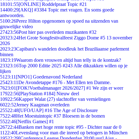
181
01:55
[ONLINE] Roddelpraat Topic #21
144
00:29
[AKQ] #3384 Topic met vragen. En soms goede
antwoorden.
51
00:26
Perez Hilton opgenomen op spoed na uitzenden van
gruwelijke video
274
23:56
Post hier pas overleden muzikanten #32
203
23:24
Het Grote Songfestivalfeest Ziggo Dome #5 13 november
2026
20
23:23
Capibara's wandelen doodleuk het Braziliaanse parlement
binnen
18
23:19
Waarom doen vrouwen altijd hun telly in de kontzak?
233
23:16
Top 2000 Editie 2025 #243 Alle dikzakken willen op je
lijken
51
23:11
[NPO1] Goedenavond Nederland
254
23:11
De Avondetappe #176 - Met Ellen ten Damme.
76
23:01
[FOK!Voetbalmanager 2026/2027] #1 We zijn er weer
179
22:56
[PlayStation #184] Nieuw deel
109
22:56
Kapper Walat (27) slachtoffer van vernielingen
60
22:52
Jerney Kaagman overleden
255
22:48
[UFO/UAP] #16 The Age of Disclosure
75
22:48
Het Moestuintopic #37 Bloesem in de bomen
55
22:46
[Netflix Games] #1
267
22:44
Banken met hoge rente topic #95 - Dichter naar de 0
11
22:40
Levenslang voor man die inreed op betogers in München
195
22:29
[Conference League Donderdag 20:00 uur] Ajax -