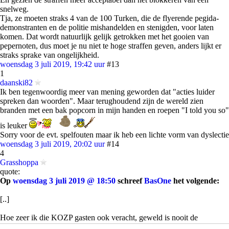
snelweg.
Tja, ze moeten straks 4 van de 100 Turken, die de flyerende pegida-
demonstranten en de politie mishandelden en stenigden, voor laten
komen. Dat wordt natuurlijk gelijk getrokken met het gooien van
pepernoten, dus moet je nu niet te hoge straffen geven, anders lijkt er
straks sprake van ongelijkheid.
woensdag 3 juli 2019, 19:42 uur
#13
1
daanski82
Ik ben tegenwoordig meer van mening geworden dat "acties luider
spreken dan woorden". Maar terughoudend zijn de wereld zien
branden met een bak popcorn in mijn handen en roepen "I told you so"
is leuker
Sorry voor de evt. spelfouten maar ik heb een lichte vorm van dyslectie
woensdag 3 juli 2019, 20:02 uur
#14
4
Grasshoppa
quote:
Op
woensdag 3 juli 2019 @ 18:50
schreef
BasOne
het volgende:
[..]
Hoe zeer ik die KOZP gasten ook veracht, geweld is nooit de
oplossing.