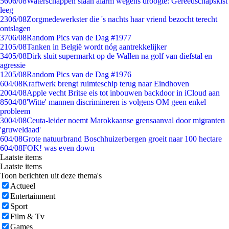
56
06/08
Waterschappen slaan alarm wegens droogte: Gereedschapskist
leeg
23
06/08
Zorgmedewerkster die 's nachts haar vriend bezocht terecht
ontslagen
37
06/08
Random Pics van de Dag #1977
21
05/08
Tanken in België wordt nóg aantrekkelijker
34
05/08
Dirk sluit supermarkt op de Wallen na golf van diefstal en
agressie
12
05/08
Random Pics van de Dag #1976
6
04/08
Kraftwerk brengt ruimteschip terug naar Eindhoven
20
04/08
Apple vecht Britse eis tot inbouwen backdoor in iCloud aan
85
04/08
'Witte' mannen discrimineren is volgens OM geen enkel
probleem
30
04/08
Ceuta-leider noemt Marokkaanse grensaanval door migranten
'gruweldaad'
6
04/08
Grote natuurbrand Boschhuizerbergen groeit naar 100 hectare
6
04/08
FOK! was even down
Laatste items
Laatste items
Toon berichten uit deze thema's
Actueel
Entertainment
Sport
Film & Tv
Games