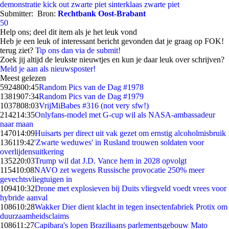
demonstratie
kick out zwarte piet
sinterklaas
zwarte piet
Submitter:
Bron:
Rechtbank Oost-Brabant
50
Help ons; deel dit item als je het leuk vond
Heb je een leuk of interessant bericht gevonden dat je graag op FOK!
terug ziet?
Tip ons dan via de submit!
Zoek jij altijd de leukste nieuwtjes en kun je daar leuk over schrijven?
Meld je aan als nieuwsposter!
Meest gelezen
59248
00:45
Random Pics van de Dag #1978
13819
07:34
Random Pics van de Dag #1979
10378
08:03
VrijMiBabes #316 (not very sfw!)
2142
14:35
Onlyfans-model met G-cup wil als NASA-ambassadeur
naar maan
1470
14:09
Huisarts per direct uit vak gezet om ernstig alcoholmisbruik
1361
19:42
'Zwarte weduwes' in Rusland trouwen soldaten voor
overlijdensuitkering
1352
20:03
Trump wil dat J.D. Vance hem in 2028 opvolgt
1154
10:08
NAVO zet wegens Russische provocatie 250% meer
gevechtsvliegtuigen in
1094
10:32
Drone met explosieven bij Duits vliegveld voedt vrees voor
hybride aanval
1086
10:28
Wakker Dier dient klacht in tegen insectenfabriek Protix om
duurzaamheidsclaims
1086
11:27
Capibara's lopen Braziliaans parlementsgebouw Mato