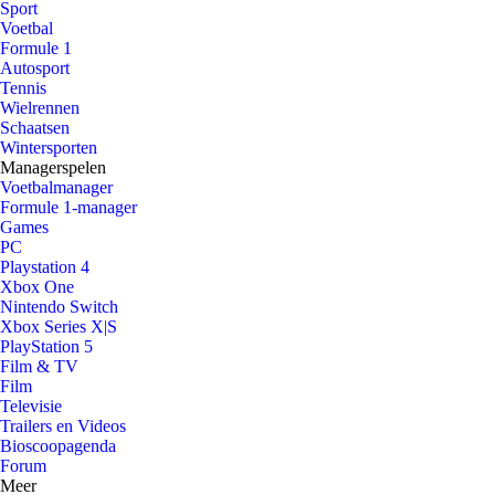
Sport
Voetbal
Formule 1
Autosport
Tennis
Wielrennen
Schaatsen
Wintersporten
Managerspelen
Voetbalmanager
Formule 1-manager
Games
PC
Playstation 4
Xbox One
Nintendo Switch
Xbox Series X|S
PlayStation 5
Film & TV
Film
Televisie
Trailers en Videos
Bioscoopagenda
Forum
Meer