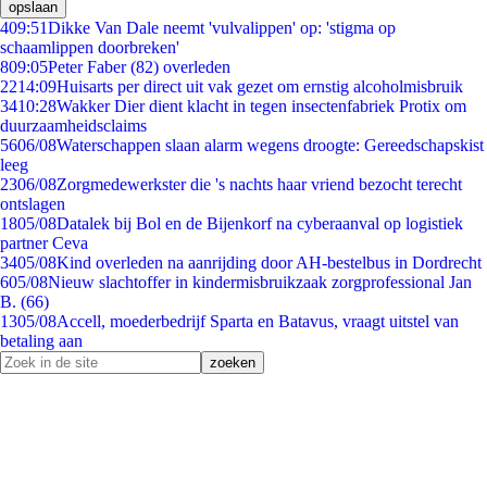
opslaan
4
09:51
Dikke Van Dale neemt 'vulvalippen' op: 'stigma op
schaamlippen doorbreken'
8
09:05
Peter Faber (82) overleden
22
14:09
Huisarts per direct uit vak gezet om ernstig alcoholmisbruik
34
10:28
Wakker Dier dient klacht in tegen insectenfabriek Protix om
duurzaamheidsclaims
56
06/08
Waterschappen slaan alarm wegens droogte: Gereedschapskist
leeg
23
06/08
Zorgmedewerkster die 's nachts haar vriend bezocht terecht
ontslagen
18
05/08
Datalek bij Bol en de Bijenkorf na cyberaanval op logistiek
partner Ceva
34
05/08
Kind overleden na aanrijding door AH-bestelbus in Dordrecht
6
05/08
Nieuw slachtoffer in kindermisbruikzaak zorgprofessional Jan
B. (66)
13
05/08
Accell, moederbedrijf Sparta en Batavus, vraagt uitstel van
betaling aan