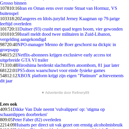
Grosso binnen
1078
10:16
Iran en Oman eens over route Straat van Hormuz, VS
buitenspel
1033
18:20
Zangeres en Idols-jurylid Jerney Kaagman op 79-jarige
leeftijd overleden
1017
20:11
Duitser (93) crasht met quad tegen boom, vier gewonden
1010
10:59
Israël meldt dood twee militairen in Zuid-Libanon,
vergelding aangekondigd
987
20:40
NPO-manager Menno de Boer geschorst na dickpic in
groepsapp
946
15:21
Netflix-abonnees krijgen exclusieve early access tot
uitgebreide GTA VI trailer
713
10:48
Hiroshima herdenkt slachtoffers atoombom, 81 jaar later
681
22:01
PS5-doos waarschuwt voor einde fysieke games
548
12:12
XBOX platform krijgt zijn eigen "Platinum" achievements
dit jaar
▼ Advertentie door Refinery89
Lees ook
4
09:51
Dikke Van Dale neemt 'vulvalippen' op: 'stigma op
schaamlippen doorbreken'
8
09:05
Peter Faber (82) overleden
22
14:09
Huisarts per direct uit vak gezet om ernstig alcoholmisbruik