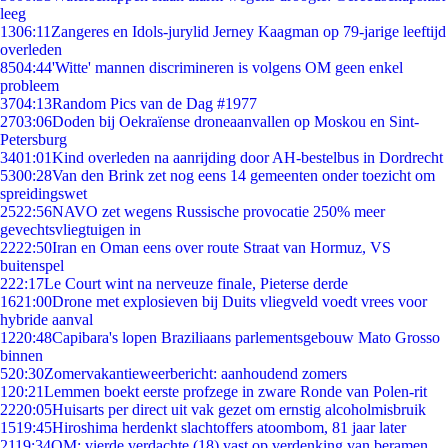
leeg
13
06:11
Zangeres en Idols-jurylid Jerney Kaagman op 79-jarige leeftijd
overleden
85
04:44
'Witte' mannen discrimineren is volgens OM geen enkel
probleem
37
04:13
Random Pics van de Dag #1977
27
03:06
Doden bij Oekraïense droneaanvallen op Moskou en Sint-
Petersburg
34
01:01
Kind overleden na aanrijding door AH-bestelbus in Dordrecht
53
00:28
Van den Brink zet nog eens 14 gemeenten onder toezicht om
spreidingswet
25
22:56
NAVO zet wegens Russische provocatie 250% meer
gevechtsvliegtuigen in
22
22:50
Iran en Oman eens over route Straat van Hormuz, VS
buitenspel
2
22:17
Le Court wint na nerveuze finale, Pieterse derde
16
21:00
Drone met explosieven bij Duits vliegveld voedt vrees voor
hybride aanval
12
20:48
Capibara's lopen Braziliaans parlementsgebouw Mato Grosso
binnen
5
20:30
Zomervakantieweerbericht: aanhoudend zomers
1
20:21
Lemmen boekt eerste profzege in zware Ronde van Polen-rit
22
20:05
Huisarts per direct uit vak gezet om ernstig alcoholmisbruik
15
19:45
Hiroshima herdenkt slachtoffers atoombom, 81 jaar later
21
19:34
OM: vierde verdachte (18) vast op verdenking van beramen