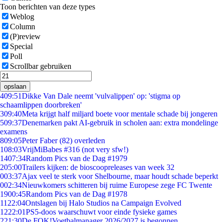
Toon berichten van deze types
Weblog
Column
(P)review
Special
Poll
Scrollbar gebruiken
opslaan
4
09:51
Dikke Van Dale neemt 'vulvalippen' op: 'stigma op
schaamlippen doorbreken'
3
09:40
Meta krijgt half miljard boete voor mentale schade bij jongeren
5
09:37
Denemarken pakt AI-gebruik in scholen aan: extra mondelinge
examens
8
09:05
Peter Faber (82) overleden
1
08:03
VrijMiBabes #316 (not very sfw!)
14
07:34
Random Pics van de Dag #1979
2
05:00
Trailers kijken: de bioscoopreleases van week 32
0
03:37
Ajax veel te sterk voor Shelbourne, maar houdt schade beperkt
0
02:34
Nieuwkomers schitteren bij ruime Europese zege FC Twente
19
00:45
Random Pics van de Dag #1978
11
22:04
Ontslagen bij Halo Studios na Campaign Evolved
12
22:01
PS5-doos waarschuwt voor einde fysieke games
2
21:30
De FOK!Voetbalmanager 2026/2027 is begonnen