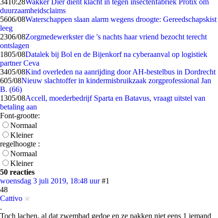
34
10:28
Wakker Dier dient klacht in tegen insectenfabriek Protix om
duurzaamheidsclaims
56
06/08
Waterschappen slaan alarm wegens droogte: Gereedschapskist
leeg
23
06/08
Zorgmedewerkster die 's nachts haar vriend bezocht terecht
ontslagen
18
05/08
Datalek bij Bol en de Bijenkorf na cyberaanval op logistiek
partner Ceva
34
05/08
Kind overleden na aanrijding door AH-bestelbus in Dordrecht
6
05/08
Nieuw slachtoffer in kindermisbruikzaak zorgprofessional Jan
B. (66)
13
05/08
Accell, moederbedrijf Sparta en Batavus, vraagt uitstel van
betaling aan
Font-grootte:
Normaal
Kleiner
regelhoogte :
Normaal
Kleiner
50 reacties
woensdag 3 juli 2019, 18:48 uur
#1
48
Cattivo
.
Toch lachen, al dat zwembad gedoe en ze pakken niet eens 1 iemand