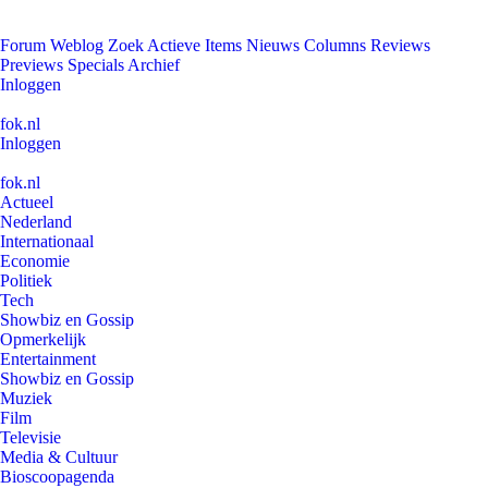
Forum
Weblog
Zoek
Actieve Items
Nieuws
Columns
Reviews
Previews
Specials
Archief
Inloggen
fok.nl
Inloggen
fok.nl
Actueel
Nederland
Internationaal
Economie
Politiek
Tech
Showbiz en Gossip
Opmerkelijk
Entertainment
Showbiz en Gossip
Muziek
Film
Televisie
Media & Cultuur
Bioscoopagenda