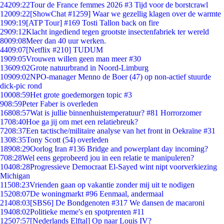
242
09:22
Tour de France femmes 2026 #3 Tijd voor de borstcrawl
120
09:22
[ShowChat #1259] Waar we gezellig klagen over de warmte
19
09:19
[ATP Tour] #169 Tosti Tallon back on fire
29
09:12
Klacht ingediend tegen grootste insectenfabriek ter wereld
80
09:08
Meer dan 40 uur werken.
44
09:07
[Netflix #210] TUDUM
19
09:05
Vrouwen willen geen man meer #30
136
09:02
Grote natuurbrand in Noord-Limburg
109
09:02
NPO-manager Menno de Boer (47) op non-actief stuurde
dick-pic rond
100
08:59
Het grote goedemorgen topic #3
9
08:59
Peter Faber is overleden
168
08:57
Wat is jullie binnenhuistemperatuur? #81 Horrorzomer
17
08:40
Hoe ga jij om met een relatiebreuk?
72
08:37
Een tactische/militaire analyse van het front in Oekraïne #31
13
08:35
Tony Scott (54) overleden
189
08:29
Oorlog Iran #136 Bridge and powerplant day incoming?
7
08:28
Wel eens geprobeerd jou in een relatie te manipuleren?
104
08:28
Progressieve Democraat El-Sayed wint nipt voorverkiezing
Michigan
115
08:23
Vrienden gaan op vakantie zonder mij uit te nodigen
152
08:07
De woningmarkt #96 Eenmaal, andermaal
214
08:03
[SBS6] De Bondgenoten #317 We dansen de macaroni
194
08:02
Politieke meme's en spotprenten #11
125
07:57
[Nederlands Elftal] Op naar Louis IV?