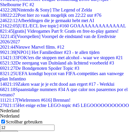
Shelbourne FC #2
43
22:28
[Nintendo & Sony] The Legend of Zelda
180
22:22
Post hier zo vaak mogelijk om 22:22 uur #76
246
22:12
Afbeeldingen die je gemaakt hebt met AI
216
22:05
[UEL/ECL live topic] #160 GOAAAAAAAAAAAAAL
8
21:45
[gratis] Videogames Part 9: Gratis en free-to-play games!
32
21:45
[Voorspellen] Voorspel de eindstand van de Eredivisie
2026/2027
20
21:44
Nieuwe Marvel films. #12
99
21:39
[NPO1] Het Familiediner #23 - te allen tijden
134
21:33
FOK!ers die stoppen met alcohol - waar we stoppen #21
65
21:32
De neergang van Duitsland als lichtend voorbeeld #3
69
21:27
De Bondgenoten Spoiler Topic #3
83
21:25
UEFA kondigt boycot van FIFA-competities aan vanwege
plan Infantino
140
21:19
Zaken waar je je echt dood aan ergert #17 - Werklui
68
21:18
Spaanstalige nummers #34 A que calor nos pasaremos por el
verano?
111
21:17
[Wielrennen #616] Brennan!
270
21:15
Het enige echte LEGO-topic #45 LEGOOOOOOOOOOO
Nederland
Nederland
Scrollbar gebruiken