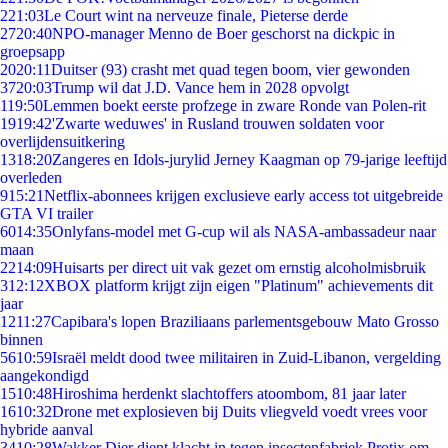
2
21:03
Le Court wint na nerveuze finale, Pieterse derde
27
20:40
NPO-manager Menno de Boer geschorst na dickpic in
groepsapp
20
20:11
Duitser (93) crasht met quad tegen boom, vier gewonden
37
20:03
Trump wil dat J.D. Vance hem in 2028 opvolgt
1
19:50
Lemmen boekt eerste profzege in zware Ronde van Polen-rit
19
19:42
'Zwarte weduwes' in Rusland trouwen soldaten voor
overlijdensuitkering
13
18:20
Zangeres en Idols-jurylid Jerney Kaagman op 79-jarige leeftijd
overleden
9
15:21
Netflix-abonnees krijgen exclusieve early access tot uitgebreide
GTA VI trailer
60
14:35
Onlyfans-model met G-cup wil als NASA-ambassadeur naar
maan
22
14:09
Huisarts per direct uit vak gezet om ernstig alcoholmisbruik
3
12:12
XBOX platform krijgt zijn eigen "Platinum" achievements dit
jaar
12
11:27
Capibara's lopen Braziliaans parlementsgebouw Mato Grosso
binnen
56
10:59
Israël meldt dood twee militairen in Zuid-Libanon, vergelding
aangekondigd
15
10:48
Hiroshima herdenkt slachtoffers atoombom, 81 jaar later
16
10:32
Drone met explosieven bij Duits vliegveld voedt vrees voor
hybride aanval
34
10:28
Wakker Dier dient klacht in tegen insectenfabriek Protix om