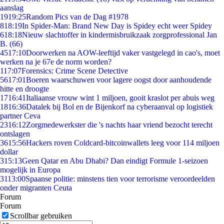
aanslag
19
19:25
Random Pics van de Dag #1978
8
18:19
In Spider-Man: Brand New Day is Spidey echt weer Spidey
6
18:18
Nieuw slachtoffer in kindermisbruikzaak zorgprofessional Jan
B. (66)
45
17:10
Doorwerken na AOW-leeftijd vaker vastgelegd in cao's, moet
werken na je 67e de norm worden?
1
17:07
Forensics: Crime Scene Detective
56
17:01
Boeren waarschuwen voor lagere oogst door aanhoudende
hitte en droogte
17
16:41
Italiaanse vrouw wint 1 miljoen, gooit kraslot per abuis weg
18
16:36
Datalek bij Bol en de Bijenkorf na cyberaanval op logistiek
partner Ceva
23
16:12
Zorgmedewerkster die 's nachts haar vriend bezocht terecht
ontslagen
36
15:56
Hackers roven Coldcard-bitcoinwallets leeg voor 114 miljoen
dollar
3
15:13
Geen Qatar en Abu Dhabi? Dan eindigt Formule 1-seizoen
mogelijk in Europa
31
13:00
Spaanse politie: minstens tien voor terrorisme veroordeelden
onder migranten Ceuta
Forum
Forum
Scrollbar gebruiken