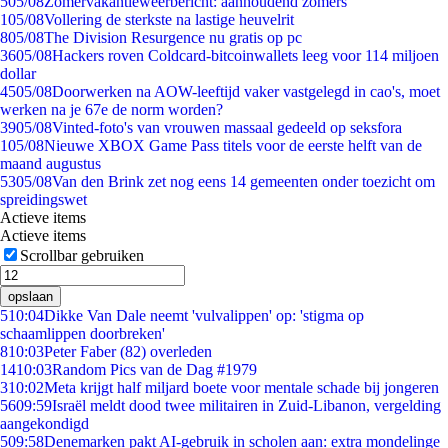
5
05/08
Zomervakantieweerbericht: aanhoudend zomers
1
05/08
Vollering de sterkste na lastige heuvelrit
8
05/08
The Division Resurgence nu gratis op pc
36
05/08
Hackers roven Coldcard-bitcoinwallets leeg voor 114 miljoen
dollar
45
05/08
Doorwerken na AOW-leeftijd vaker vastgelegd in cao's, moet
werken na je 67e de norm worden?
39
05/08
Vinted-foto's van vrouwen massaal gedeeld op seksfora
1
05/08
Nieuwe XBOX Game Pass titels voor de eerste helft van de
maand augustus
53
05/08
Van den Brink zet nog eens 14 gemeenten onder toezicht om
spreidingswet
Actieve items
Actieve items
Scrollbar gebruiken
opslaan
5
10:04
Dikke Van Dale neemt 'vulvalippen' op: 'stigma op
schaamlippen doorbreken'
8
10:03
Peter Faber (82) overleden
14
10:03
Random Pics van de Dag #1979
3
10:02
Meta krijgt half miljard boete voor mentale schade bij jongeren
56
09:59
Israël meldt dood twee militairen in Zuid-Libanon, vergelding
aangekondigd
5
09:58
Denemarken pakt AI-gebruik in scholen aan: extra mondelinge