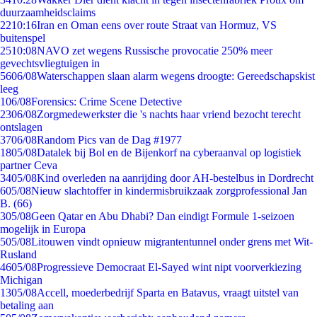
duurzaamheidsclaims
22
10:16
Iran en Oman eens over route Straat van Hormuz, VS
buitenspel
25
10:08
NAVO zet wegens Russische provocatie 250% meer
gevechtsvliegtuigen in
56
06/08
Waterschappen slaan alarm wegens droogte: Gereedschapskist
leeg
1
06/08
Forensics: Crime Scene Detective
23
06/08
Zorgmedewerkster die 's nachts haar vriend bezocht terecht
ontslagen
37
06/08
Random Pics van de Dag #1977
18
05/08
Datalek bij Bol en de Bijenkorf na cyberaanval op logistiek
partner Ceva
34
05/08
Kind overleden na aanrijding door AH-bestelbus in Dordrecht
6
05/08
Nieuw slachtoffer in kindermisbruikzaak zorgprofessional Jan
B. (66)
3
05/08
Geen Qatar en Abu Dhabi? Dan eindigt Formule 1-seizoen
mogelijk in Europa
5
05/08
Litouwen vindt opnieuw migrantentunnel onder grens met Wit-
Rusland
46
05/08
Progressieve Democraat El-Sayed wint nipt voorverkiezing
Michigan
13
05/08
Accell, moederbedrijf Sparta en Batavus, vraagt uitstel van
betaling aan