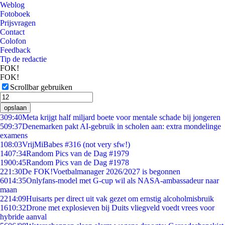
Weblog
Fotoboek
Prijsvragen
Contact
Colofon
Feedback
Tip de redactie
FOK!
FOK!
Scrollbar gebruiken
opslaan
3
09:40
Meta krijgt half miljard boete voor mentale schade bij jongeren
5
09:37
Denemarken pakt AI-gebruik in scholen aan: extra mondelinge
examens
1
08:03
VrijMiBabes #316 (not very sfw!)
14
07:34
Random Pics van de Dag #1979
19
00:45
Random Pics van de Dag #1978
2
21:30
De FOK!Voetbalmanager 2026/2027 is begonnen
60
14:35
Onlyfans-model met G-cup wil als NASA-ambassadeur naar
maan
22
14:09
Huisarts per direct uit vak gezet om ernstig alcoholmisbruik
16
10:32
Drone met explosieven bij Duits vliegveld voedt vrees voor
hybride aanval