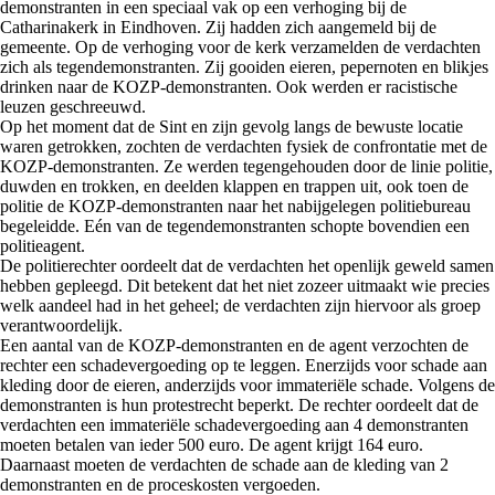
demonstranten in een speciaal vak op een verhoging bij de
Catharinakerk in Eindhoven. Zij hadden zich aangemeld bij de
gemeente. Op de verhoging voor de kerk verzamelden de verdachten
zich als tegendemonstranten. Zij gooiden eieren, pepernoten en blikjes
drinken naar de KOZP-demonstranten. Ook werden er racistische
leuzen geschreeuwd.
Op het moment dat de Sint en zijn gevolg langs de bewuste locatie
waren getrokken, zochten de verdachten fysiek de confrontatie met de
KOZP-demonstranten. Ze werden tegengehouden door de linie politie,
duwden en trokken, en deelden klappen en trappen uit, ook toen de
politie de KOZP-demonstranten naar het nabijgelegen politiebureau
begeleidde. Eén van de tegendemonstranten schopte bovendien een
politieagent.
De politierechter oordeelt dat de verdachten het openlijk geweld samen
hebben gepleegd. Dit betekent dat het niet zozeer uitmaakt wie precies
welk aandeel had in het geheel; de verdachten zijn hiervoor als groep
verantwoordelijk.
Een aantal van de KOZP-demonstranten en de agent verzochten de
rechter een schadevergoeding op te leggen. Enerzijds voor schade aan
kleding door de eieren, anderzijds voor immateriële schade. Volgens de
demonstranten is hun protestrecht beperkt. De rechter oordeelt dat de
verdachten een immateriële schadevergoeding aan 4 demonstranten
moeten betalen van ieder 500 euro. De agent krijgt 164 euro.
Daarnaast moeten de verdachten de schade aan de kleding van 2
demonstranten en de proceskosten vergoeden.