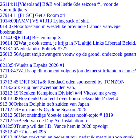
261
14:11
[Videoland] B&B vol liefde 6de seizoen #1 voor de
vooruitkijkers
279
14:11
[F1 SC] Get a Room #4
10
14:09
[AMV] VS #1313 Lying sack of shit.
0
14:07
Noodtoestand in westelijke provincie Canada vanwege
bosbranden
12
14:03
[RTL4] Bestemming X
196
14:02
Wat je ook stemt, je krijgt in NL altijd Links Liberaal Beleid.
93
13:56
Nederlandse Politiek #725
266
13:56
Agent smijt zwangere vrouw op de grond, onderzoek gestart
#2
82
13:54
Vuelta a España 2026 #1
171
13:47
Wat is op dit moment volgens jou de meest irritante reclame?
#12
137
13:45
[DRT SC] #6: RendacGoden sponsored by TONZON
12
13:26
Ik krijg hier zweethanden van.
182
13:19
[Keuken Kampioen Divisie] #44 Vitesse mag weg
136
13:08
Hoe denkt God echt over homo-seksualiteit? deel 4
9
13:00
Orkaan Dolphin treft zuiden van Japan
117
12:59
Hurricane & Cyclone Season 2026
103
12:58
Het oneindige 'doet-ie anders nooit'-topic # 1819
271
12:55
Beeld van de Dag Art Installation b
80
12:50
Trump wil dat J.D. Vance hem in 2028 opvolgt
135
12:47
+7 telspel #95
105
12:40
Man zoekt mij en bedreigt mij, nadat ik met zijn zoon sprak