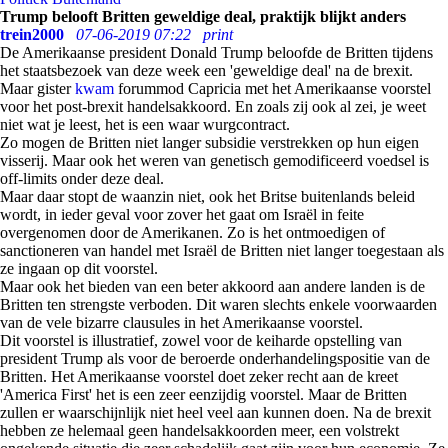
Trump belooft Britten geweldige deal, praktijk blijkt anders
trein2000
07-06-2019 07:22
print
De Amerikaanse president Donald Trump beloofde de Britten tijdens
het staatsbezoek van deze week een 'geweldige deal' na de brexit.
Maar gister
kwam
forummod Capricia met het Amerikaanse voorstel
voor het post-brexit handelsakkoord. En zoals zij ook al zei, je weet
niet wat je leest, het is een waar wurgcontract.
Zo mogen de Britten niet langer subsidie verstrekken op hun eigen
visserij. Maar ook het weren van genetisch gemodificeerd voedsel is
off-limits onder deze deal.
Maar daar stopt de waanzin niet, ook het Britse buitenlands beleid
wordt, in ieder geval voor zover het gaat om Israël in feite
overgenomen door de Amerikanen. Zo is het ontmoedigen of
sanctioneren van handel met Israël de Britten niet langer toegestaan als
ze ingaan op dit voorstel.
Maar ook het bieden van een beter akkoord aan andere landen is de
Britten ten strengste verboden. Dit waren slechts enkele voorwaarden
van de vele bizarre clausules in het Amerikaanse voorstel.
Dit voorstel is illustratief, zowel voor de keiharde opstelling van
president Trump als voor de beroerde onderhandelingspositie van de
Britten. Het Amerikaanse voorstel doet zeker recht aan de kreet
'America First' het is een zeer eenzijdig voorstel. Maar de Britten
zullen er waarschijnlijk niet heel veel aan kunnen doen. Na de brexit
hebben ze helemaal geen handelsakkoorden meer, een volstrekt