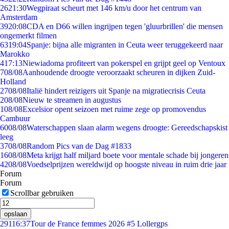
26
21:30
Wegpiraat scheurt met 146 km/u door het centrum van
Amsterdam
39
20:08
CDA en D66 willen ingrijpen tegen 'gluurbrillen' die mensen
ongemerkt filmen
63
19:04
Spanje: bijna alle migranten in Ceuta weer teruggekeerd naar
Marokko
4
17:13
Niewiadoma profiteert van pokerspel en grijpt geel op Ventoux
7
08/08
Aanhoudende droogte veroorzaakt scheuren in dijken Zuid-
Holland
27
08/08
Italië hindert reizigers uit Spanje na migratiecrisis Ceuta
2
08/08
Nieuw te streamen in augustus
1
08/08
Excelsior opent seizoen met ruime zege op promovendus
Cambuur
60
08/08
Waterschappen slaan alarm wegens droogte: Gereedschapskist
leeg
37
08/08
Random Pics van de Dag #1833
16
08/08
Meta krijgt half miljard boete voor mentale schade bij jongeren
42
08/08
Voedselprijzen wereldwijd op hoogste niveau in ruim drie jaar
Forum
Forum
Scrollbar gebruiken
opslaan
291
16:37
Tour de France femmes 2026 #5 Lollergps