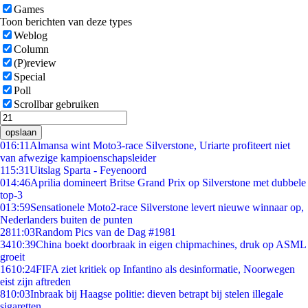
Games
Toon berichten van deze types
Weblog
Column
(P)review
Special
Poll
Scrollbar gebruiken
opslaan
0
16:11
Almansa wint Moto3-race Silverstone, Uriarte profiteert niet
van afwezige kampioenschapsleider
1
15:31
Uitslag Sparta - Feyenoord
0
14:46
Aprilia domineert Britse Grand Prix op Silverstone met dubbele
top-3
0
13:59
Sensationele Moto2-race Silverstone levert nieuwe winnaar op,
Nederlanders buiten de punten
28
11:03
Random Pics van de Dag #1981
34
10:39
China boekt doorbraak in eigen chipmachines, druk op ASML
groeit
16
10:24
FIFA ziet kritiek op Infantino als desinformatie, Noorwegen
eist zijn aftreden
8
10:03
Inbraak bij Haagse politie: dieven betrapt bij stelen illegale
sigaretten