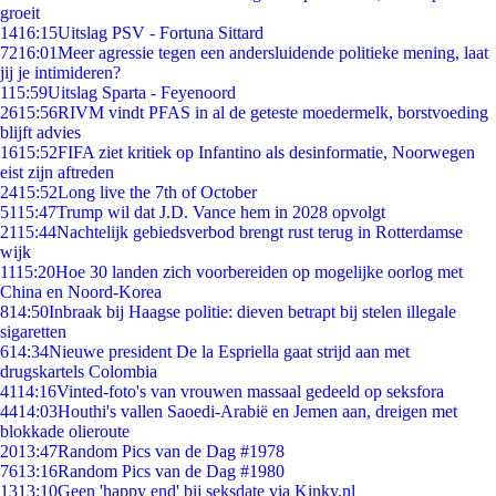
groeit
14
16:15
Uitslag PSV - Fortuna Sittard
72
16:01
Meer agressie tegen een andersluidende politieke mening, laat
jij je intimideren?
1
15:59
Uitslag Sparta - Feyenoord
26
15:56
RIVM vindt PFAS in al de geteste moedermelk, borstvoeding
blijft advies
16
15:52
FIFA ziet kritiek op Infantino als desinformatie, Noorwegen
eist zijn aftreden
24
15:52
Long live the 7th of October
51
15:47
Trump wil dat J.D. Vance hem in 2028 opvolgt
21
15:44
Nachtelijk gebiedsverbod brengt rust terug in Rotterdamse
wijk
11
15:20
Hoe 30 landen zich voorbereiden op mogelijke oorlog met
China en Noord-Korea
8
14:50
Inbraak bij Haagse politie: dieven betrapt bij stelen illegale
sigaretten
6
14:34
Nieuwe president De la Espriella gaat strijd aan met
drugskartels Colombia
41
14:16
Vinted-foto's van vrouwen massaal gedeeld op seksfora
44
14:03
Houthi's vallen Saoedi-Arabië en Jemen aan, dreigen met
blokkade olieroute
20
13:47
Random Pics van de Dag #1978
76
13:16
Random Pics van de Dag #1980
13
13:10
Geen 'happy end' bij seksdate via Kinky.nl