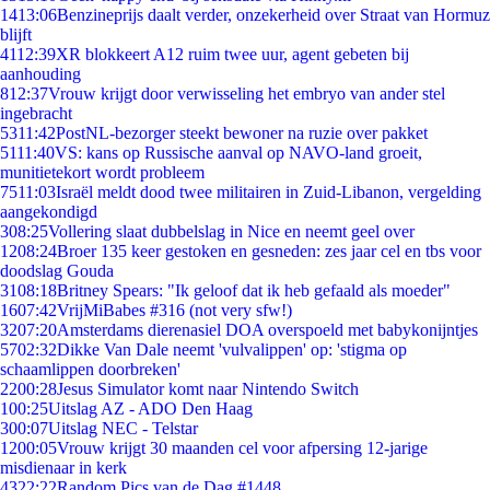
14
13:06
Benzineprijs daalt verder, onzekerheid over Straat van Hormuz
blijft
41
12:39
XR blokkeert A12 ruim twee uur, agent gebeten bij
aanhouding
8
12:37
Vrouw krijgt door verwisseling het embryo van ander stel
ingebracht
53
11:42
PostNL-bezorger steekt bewoner na ruzie over pakket
51
11:40
VS: kans op Russische aanval op NAVO-land groeit,
munitietekort wordt probleem
75
11:03
Israël meldt dood twee militairen in Zuid-Libanon, vergelding
aangekondigd
3
08:25
Vollering slaat dubbelslag in Nice en neemt geel over
12
08:24
Broer 135 keer gestoken en gesneden: zes jaar cel en tbs voor
doodslag Gouda
31
08:18
Britney Spears: "Ik geloof dat ik heb gefaald als moeder"
16
07:42
VrijMiBabes #316 (not very sfw!)
32
07:20
Amsterdams dierenasiel DOA overspoeld met babykonijntjes
57
02:32
Dikke Van Dale neemt 'vulvalippen' op: 'stigma op
schaamlippen doorbreken'
22
00:28
Jesus Simulator komt naar Nintendo Switch
1
00:25
Uitslag AZ - ADO Den Haag
3
00:07
Uitslag NEC - Telstar
12
00:05
Vrouw krijgt 30 maanden cel voor afpersing 12-jarige
misdienaar in kerk
43
22:22
Random Pics van de Dag #1448