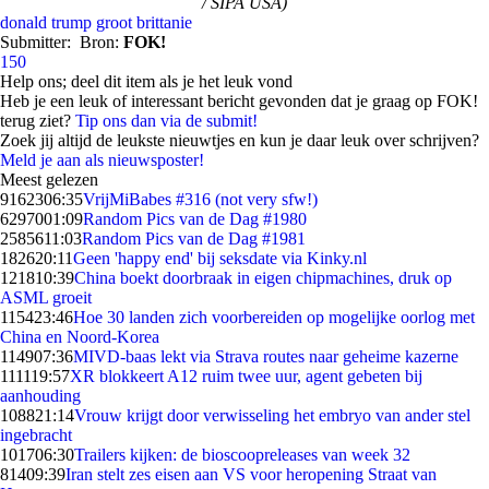
/ SIPA USA)
donald trump
groot brittanie
Submitter:
Bron:
FOK!
150
Help ons; deel dit item als je het leuk vond
Heb je een leuk of interessant bericht gevonden dat je graag op FOK!
terug ziet?
Tip ons dan via de submit!
Zoek jij altijd de leukste nieuwtjes en kun je daar leuk over schrijven?
Meld je aan als nieuwsposter!
Meest gelezen
91623
06:35
VrijMiBabes #316 (not very sfw!)
62970
01:09
Random Pics van de Dag #1980
25856
11:03
Random Pics van de Dag #1981
1826
20:11
Geen 'happy end' bij seksdate via Kinky.nl
1218
10:39
China boekt doorbraak in eigen chipmachines, druk op
ASML groeit
1154
23:46
Hoe 30 landen zich voorbereiden op mogelijke oorlog met
China en Noord-Korea
1149
07:36
MIVD-baas lekt via Strava routes naar geheime kazerne
1111
19:57
XR blokkeert A12 ruim twee uur, agent gebeten bij
aanhouding
1088
21:14
Vrouw krijgt door verwisseling het embryo van ander stel
ingebracht
1017
06:30
Trailers kijken: de bioscoopreleases van week 32
814
09:39
Iran stelt zes eisen aan VS voor heropening Straat van