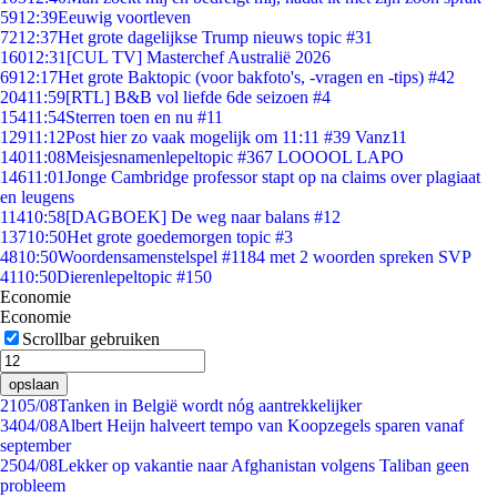
59
12:39
Eeuwig voortleven
72
12:37
Het grote dagelijkse Trump nieuws topic #31
160
12:31
[CUL TV] Masterchef Australië 2026
69
12:17
Het grote Baktopic (voor bakfoto's, -vragen en -tips) #42
204
11:59
[RTL] B&B vol liefde 6de seizoen #4
154
11:54
Sterren toen en nu #11
129
11:12
Post hier zo vaak mogelijk om 11:11 #39 Vanz11
140
11:08
Meisjesnamenlepeltopic #367 LOOOOL LAPO
146
11:01
Jonge Cambridge professor stapt op na claims over plagiaat
en leugens
114
10:58
[DAGBOEK] De weg naar balans #12
137
10:50
Het grote goedemorgen topic #3
48
10:50
Woordensamenstelspel #1184 met 2 woorden spreken SVP
41
10:50
Dierenlepeltopic #150
Economie
Economie
Scrollbar gebruiken
opslaan
21
05/08
Tanken in België wordt nóg aantrekkelijker
34
04/08
Albert Heijn halveert tempo van Koopzegels sparen vanaf
september
25
04/08
Lekker op vakantie naar Afghanistan volgens Taliban geen
probleem