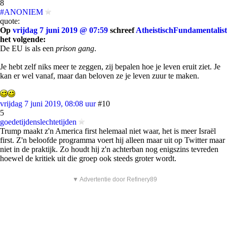
8
#ANONIEM
quote:
Op
vrijdag 7 juni 2019 @ 07:59
schreef
AtheistischFundamentalist
het volgende:
De EU is als een
prison gang
.
Je hebt zelf niks meer te zeggen, zij bepalen hoe je leven eruit ziet. Je
kan er wel vanaf, maar dan beloven ze je leven zuur te maken.
vrijdag 7 juni 2019, 08:08 uur
#10
5
goedetijdenslechtetijden
Trump maakt z'n America first helemaal niet waar, het is meer Israël
first. Z'n beloofde programma voert hij alleen maar uit op Twitter maar
niet in de praktijk. Zo houdt hij z'n achterban nog enigszins tevreden
hoewel de kritiek uit die groep ook steeds groter wordt.
▼ Advertentie door Refinery89