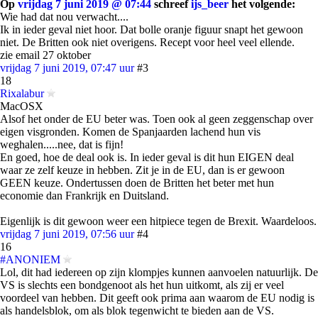
Op
vrijdag 7 juni 2019 @ 07:44
schreef
ijs_beer
het volgende:
Wie had dat nou verwacht....
Ik in ieder geval niet hoor. Dat bolle oranje figuur snapt het gewoon
niet. De Britten ook niet overigens. Recept voor heel veel ellende.
zie email 27 oktober
vrijdag 7 juni 2019, 07:47 uur
#3
18
Rixalabur
MacOSX
Alsof het onder de EU beter was. Toen ook al geen zeggenschap over
eigen visgronden. Komen de Spanjaarden lachend hun vis
weghalen.....nee, dat is fijn!
En goed, hoe de deal ook is. In ieder geval is dit hun EIGEN deal
waar ze zelf keuze in hebben. Zit je in de EU, dan is er gewoon
GEEN keuze. Ondertussen doen de Britten het beter met hun
economie dan Frankrijk en Duitsland.
Eigenlijk is dit gewoon weer een hitpiece tegen de Brexit. Waardeloos.
vrijdag 7 juni 2019, 07:56 uur
#4
16
#ANONIEM
Lol, dit had iedereen op zijn klompjes kunnen aanvoelen natuurlijk. De
VS is slechts een bondgenoot als het hun uitkomt, als zij er veel
voordeel van hebben. Dit geeft ook prima aan waarom de EU nodig is
als handelsblok, om als blok tegenwicht te bieden aan de VS.