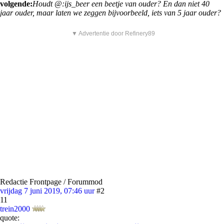
volgende:
Houdt @:ijs_beer een beetje van ouder? En dan niet 40
jaar ouder, maar laten we zeggen bijvoorbeeld, iets van 5 jaar ouder?
▼ Advertentie door Refinery89
Redactie Frontpage / Forummod
vrijdag 7 juni 2019, 07:46 uur
#2
11
trein2000
quote: