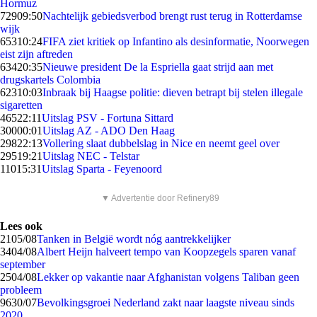
Hormuz
729
09:50
Nachtelijk gebiedsverbod brengt rust terug in Rotterdamse
wijk
653
10:24
FIFA ziet kritiek op Infantino als desinformatie, Noorwegen
eist zijn aftreden
634
20:35
Nieuwe president De la Espriella gaat strijd aan met
drugskartels Colombia
623
10:03
Inbraak bij Haagse politie: dieven betrapt bij stelen illegale
sigaretten
465
22:11
Uitslag PSV - Fortuna Sittard
300
00:01
Uitslag AZ - ADO Den Haag
298
22:13
Vollering slaat dubbelslag in Nice en neemt geel over
295
19:21
Uitslag NEC - Telstar
110
15:31
Uitslag Sparta - Feyenoord
▼ Advertentie door Refinery89
Lees ook
21
05/08
Tanken in België wordt nóg aantrekkelijker
34
04/08
Albert Heijn halveert tempo van Koopzegels sparen vanaf
september
25
04/08
Lekker op vakantie naar Afghanistan volgens Taliban geen
probleem
96
30/07
Bevolkingsgroei Nederland zakt naar laagste niveau sinds
2020