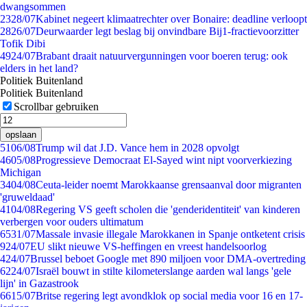
dwangsommen
23
28/07
Kabinet negeert klimaatrechter over Bonaire: deadline verloopt
28
26/07
Deurwaarder legt beslag bij onvindbare Bij1-fractievoorzitter
Tofik Dibi
49
24/07
Brabant draait natuurvergunningen voor boeren terug: ook
elders in het land?
Politiek Buitenland
Politiek Buitenland
Scrollbar gebruiken
opslaan
51
06/08
Trump wil dat J.D. Vance hem in 2028 opvolgt
46
05/08
Progressieve Democraat El-Sayed wint nipt voorverkiezing
Michigan
34
04/08
Ceuta-leider noemt Marokkaanse grensaanval door migranten
'gruweldaad'
41
04/08
Regering VS geeft scholen die 'genderidentiteit' van kinderen
verbergen voor ouders ultimatum
65
31/07
Massale invasie illegale Marokkanen in Spanje ontketent crisis
9
24/07
EU slikt nieuwe VS-heffingen en vreest handelsoorlog
4
24/07
Brussel beboet Google met 890 miljoen voor DMA-overtreding
62
24/07
Israël bouwt in stilte kilometerslange aarden wal langs 'gele
lijn' in Gazastrook
66
15/07
Britse regering legt avondklok op social media voor 16 en 17-