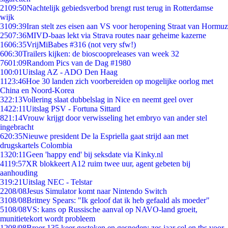
21
09:50
Nachtelijk gebiedsverbod brengt rust terug in Rotterdamse
wijk
31
09:39
Iran stelt zes eisen aan VS voor heropening Straat van Hormuz
25
07:36
MIVD-baas lekt via Strava routes naar geheime kazerne
16
06:35
VrijMiBabes #316 (not very sfw!)
6
06:30
Trailers kijken: de bioscoopreleases van week 32
76
01:09
Random Pics van de Dag #1980
1
00:01
Uitslag AZ - ADO Den Haag
11
23:46
Hoe 30 landen zich voorbereiden op mogelijke oorlog met
China en Noord-Korea
3
22:13
Vollering slaat dubbelslag in Nice en neemt geel over
14
22:11
Uitslag PSV - Fortuna Sittard
8
21:14
Vrouw krijgt door verwisseling het embryo van ander stel
ingebracht
6
20:35
Nieuwe president De la Espriella gaat strijd aan met
drugskartels Colombia
13
20:11
Geen 'happy end' bij seksdate via Kinky.nl
41
19:57
XR blokkeert A12 ruim twee uur, agent gebeten bij
aanhouding
3
19:21
Uitslag NEC - Telstar
22
08/08
Jesus Simulator komt naar Nintendo Switch
31
08/08
Britney Spears: "Ik geloof dat ik heb gefaald als moeder"
51
08/08
VS: kans op Russische aanval op NAVO-land groeit,
munitietekort wordt probleem
12
08/08
Broer 135 keer gestoken en gesneden: zes jaar cel en tbs voor