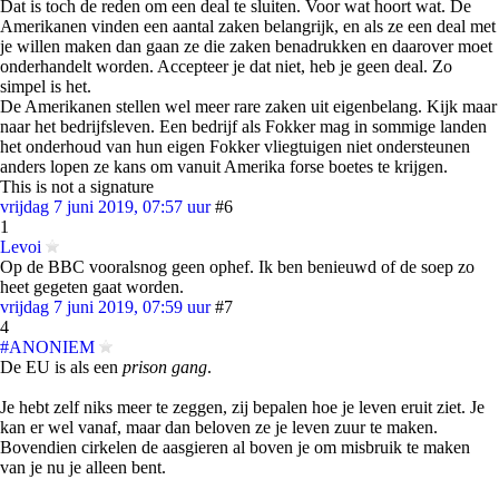
Dat is toch de reden om een deal te sluiten. Voor wat hoort wat. De
Amerikanen vinden een aantal zaken belangrijk, en als ze een deal met
je willen maken dan gaan ze die zaken benadrukken en daarover moet
onderhandelt worden. Accepteer je dat niet, heb je geen deal. Zo
simpel is het.
De Amerikanen stellen wel meer rare zaken uit eigenbelang. Kijk maar
naar het bedrijfsleven. Een bedrijf als Fokker mag in sommige landen
het onderhoud van hun eigen Fokker vliegtuigen niet ondersteunen
anders lopen ze kans om vanuit Amerika forse boetes te krijgen.
This is not a signature
vrijdag 7 juni 2019, 07:57 uur
#6
1
Levoi
Op de BBC vooralsnog geen ophef. Ik ben benieuwd of de soep zo
heet gegeten gaat worden.
vrijdag 7 juni 2019, 07:59 uur
#7
4
#ANONIEM
De EU is als een
prison gang
.
Je hebt zelf niks meer te zeggen, zij bepalen hoe je leven eruit ziet. Je
kan er wel vanaf, maar dan beloven ze je leven zuur te maken.
Bovendien cirkelen de aasgieren al boven je om misbruik te maken
van je nu je alleen bent.