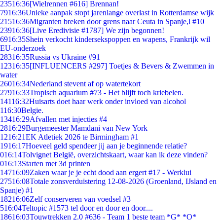
235
16:36
[Wielrennen #616] Brennan!
79
16:36
Unieke aanpak stopt jarenlange overlast in Rotterdamse wijk
215
16:36
Migranten breken door grens naar Ceuta in Spanje,l #10
239
16:36
[Live Eredivisie #1787] We zijn begonnen!
69
16:35
Shein verkocht kindersekspoppen en wapens, Frankrijk wil
EU-onderzoek
283
16:35
Russia vs Ukraine #91
123
16:35
[INFLUENCERS #297] Toetjes & Bevers & Zwemmen in
water
260
16:34
Nederland stevent af op watertekort
279
16:33
Tropisch aquarium #73 - Het blijft toch kriebelen.
141
16:32
Huisarts doet haar werk onder invloed van alcohol
1
16:30
Belgie.
134
16:29
Afvallen met injecties #4
28
16:29
Burgemeester Mamdani van New York
12
16:21
EK Atletiek 2026 te Birmingham #1
19
16:17
Hoeveel geld spendeer jij aan je beginnende relatie?
0
16:14
Tolvignet België, overzichtskaart, waar kan ik deze vinden?
0
16:13
Starten met 3d printen
147
16:09
Zaken waar je je echt dood aan ergert #17 - Werklui
275
16:08
Totale zonsverduistering 12-08-2026 (Groenland, IJsland en
Spanje) #1
182
16:06
Zelf conserveren van voedsel #3
5
16:04
Teltopic #1573 tel door en door en door....
186
16:03
Touwtrekken 2.0 #636 - Team 1 beste team *G* *O*