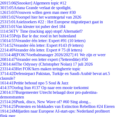
269
15:06
[Snooker] Algemeen topic #12
30
15:05
Ariana Grande verlaat de spotlight.
126
15:03
Vrouwen willen geen man meer #30
169
15:02
Voorspel hier het warmtegetal van 2026
253
15:01
Asielzoekers #22 : Het Europese migratiepact gaat in
283
15:01
Van kleuter tot puber deel 184
11
14:56
TV Time (tracking app) stopt! Alternatief?
33
14:55
Prijs Bar le duc rood in het buitenland
150
14:55
Verander één letter: Expert #91 (10 letters)
57
14:52
Verander één letter: Expert #143 (9 letters)
22
14:49
Verander één letter. Expert # 75 (8 letters)
115
14:48
[FOK!Voetbalmanager 2026/2027] #1 We zijn er weer
208
14:47
Verander een letter expert (7lettereditie) #50
230
14:44
The Odyssey (Christopher Nolan) 17 juli 2026
233
14:43
Het FOK!kers maken teringherrie topic
37
14:42
Defensiepact Pakistan, Turkije en Saudi-Arabië bevat art.5
clausule?
16
14:41
Petitie behoud npo 5 Soul & Jazz
4
14:37
Oorlog Iran #137 Op naar een mooie toekomst
230
14:37
Burgemeester Utrecht belaagd door pro-palestina-
demonstranten
215
14:26
Punk, disco, New Wave of? #60 Sing along...
279
14:25
Protesten en blokkades van Extinction Rebellion #24 Eieren
19
14:24
Miljarden naar Europese AI-start-ups: Nederland profiteert
flink mee