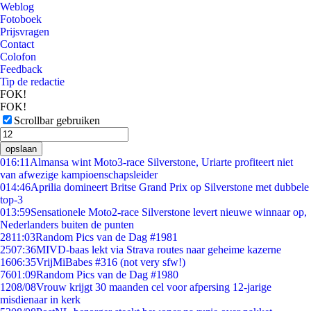
Weblog
Fotoboek
Prijsvragen
Contact
Colofon
Feedback
Tip de redactie
FOK!
FOK!
Scrollbar gebruiken
opslaan
0
16:11
Almansa wint Moto3-race Silverstone, Uriarte profiteert niet
van afwezige kampioenschapsleider
0
14:46
Aprilia domineert Britse Grand Prix op Silverstone met dubbele
top-3
0
13:59
Sensationele Moto2-race Silverstone levert nieuwe winnaar op,
Nederlanders buiten de punten
28
11:03
Random Pics van de Dag #1981
25
07:36
MIVD-baas lekt via Strava routes naar geheime kazerne
16
06:35
VrijMiBabes #316 (not very sfw!)
76
01:09
Random Pics van de Dag #1980
12
08/08
Vrouw krijgt 30 maanden cel voor afpersing 12-jarige
misdienaar in kerk