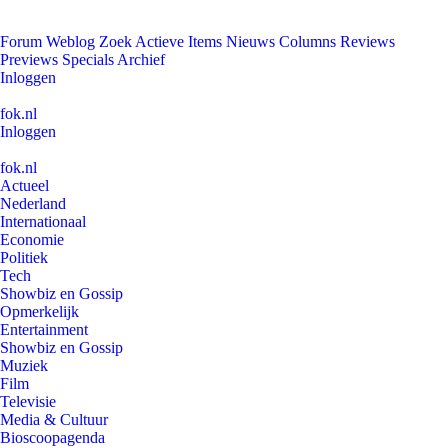
Forum
Weblog
Zoek
Actieve Items
Nieuws
Columns
Reviews
Previews
Specials
Archief
Inloggen
fok.nl
Inloggen
fok.nl
Actueel
Nederland
Internationaal
Economie
Politiek
Tech
Showbiz en Gossip
Opmerkelijk
Entertainment
Showbiz en Gossip
Muziek
Film
Televisie
Media & Cultuur
Bioscoopagenda