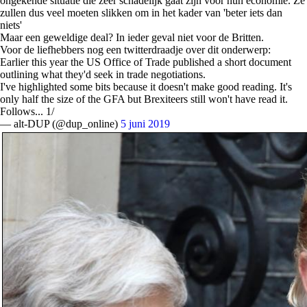
ongekende situatie die zeer schadelijk gaat zijn voor hun economie. Ze
zullen dus veel moeten slikken om in het kader van 'beter iets dan
niets'
Maar een geweldige deal? In ieder geval niet voor de Britten.
Voor de liefhebbers nog een twitterdraadje over dit onderwerp:
Earlier this year the US Office of Trade published a short document
outlining what they'd seek in trade negotiations.
I've highlighted some bits because it doesn't make good reading. It's
only half the size of the GFA but Brexiteers still won't have read it.
Follows... 1/
— alt-DUP (@dup_online)
5 juni 2019