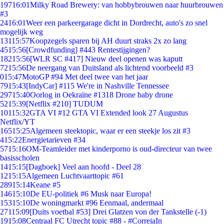
197
16:01
Milky Road Brewery: van hobbybrouwen naar huurbrouwen
#3
24
16:01
Weer een parkeergarage dicht in Dordrecht, auto's zo snel
mogelijk weg
131
15:57
Koopzegels sparen bij AH duurt straks 2x zo lang
45
15:56
[Crowdfunding] #443 Rentestijgingen?
182
15:56
[WLR SC #417] Nieuw deel openen was kaputt
72
15:56
De neergang van Duitsland als lichtend voorbeeld #3
0
15:47
MotoGP #94 Met deel twee van het jaar
79
15:43
[IndyCar] #115 We're in Nashville Tennessee
297
15:40
Oorlog in Oekraïne #1318 Drone baby drone
52
15:39
[Netflix #210] TUDUM
101
15:32
GTA VI #12 GTA VI Extended look 27 Augustus
Netflix/YT
165
15:25
Algemeen steektopic, waar er een steekje los zit #3
4
15:22
Energietarieven #34
57
15:16
OM-Teamleider met kinderporno is oud-directeur van twee
basisscholen
14
15:15
[Dagboek] Veel aan hoofd - Deel 28
12
15:15
Algemeen Luchtvaarttopic #61
289
15:14
Keane #5
146
15:10
De EU-politiek #6 Musk naar Europa!
153
15:10
De woningmarkt #96 Eenmaal, andermaal
271
15:09
[Duits voetbal #53] Drei Glatzen von der Tankstelle (-1)
19
15:08
Centraal FC Utrecht topic #88 - #CorreiaIn