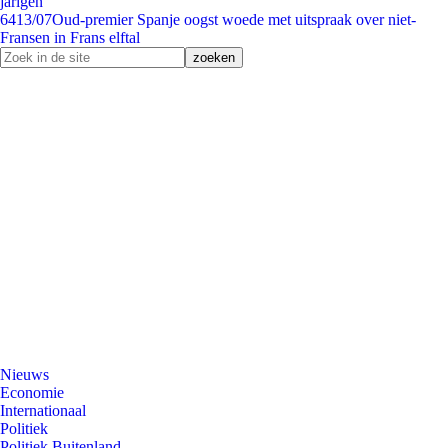
jarigen
64
13/07
Oud-premier Spanje oogst woede met uitspraak over niet-
Fransen in Frans elftal
Nieuws
Economie
Internationaal
Politiek
Politiek Buitenland