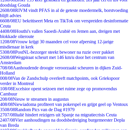
doodslag Gouda
26
08/08
RIVM vindt PFAS in al de geteste moedermelk, borstvoeding
blijft advies
66
08/08
EU bekritiseert Meta en TikTok om verspreiden desinformatie
Ceuta
44
08/08
Houthi's vallen Saoedi-Arabië en Jemen aan, dreigen met
blokkade olieroute
12
08/08
Vrouw krijgt 30 maanden cel voor afpersing 12-jarige
misdienaar in kerk
53
08/08
PostNL-bezorger steekt bewoner na ruzie over pakket
26
08/08
Wegpiraat scheurt met 146 km/u door het centrum van
Amsterdam
7
08/08
Aanhoudende droogte veroorzaakt scheuren in dijken Zuid-
Holland
0
08/08
Van de Zandschulp overleeft matchpoints, ook Griekspoor
verder in Montreal
1
08/08
Excelsior opent seizoen met ruime zege op promovendus
Cambuur
2
08/08
Nieuw te streamen in augustus
4
08/08
Niewiadoma profiteert van pokerspel en grijpt geel op Ventoux
35
08/08
Random Pics van de Dag #1979
27
07/08
Italië hindert reizigers uit Spanje na migratiecrisis Ceuta
24
07/08
Vier aanhoudingen na doodsbedreiging burgemeester Depla
van Breda