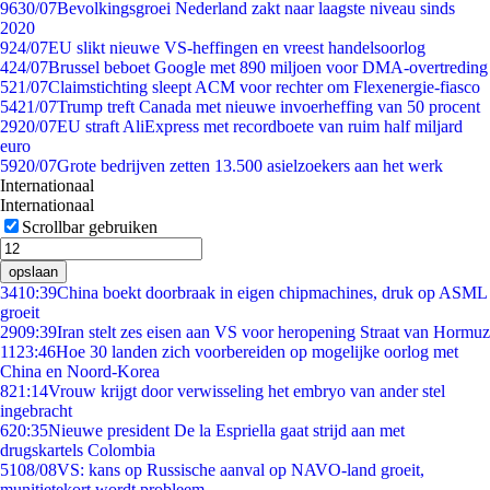
96
30/07
Bevolkingsgroei Nederland zakt naar laagste niveau sinds
2020
9
24/07
EU slikt nieuwe VS-heffingen en vreest handelsoorlog
4
24/07
Brussel beboet Google met 890 miljoen voor DMA-overtreding
5
21/07
Claimstichting sleept ACM voor rechter om Flexenergie-fiasco
54
21/07
Trump treft Canada met nieuwe invoerheffing van 50 procent
29
20/07
EU straft AliExpress met recordboete van ruim half miljard
euro
59
20/07
Grote bedrijven zetten 13.500 asielzoekers aan het werk
Internationaal
Internationaal
Scrollbar gebruiken
opslaan
34
10:39
China boekt doorbraak in eigen chipmachines, druk op ASML
groeit
29
09:39
Iran stelt zes eisen aan VS voor heropening Straat van Hormuz
11
23:46
Hoe 30 landen zich voorbereiden op mogelijke oorlog met
China en Noord-Korea
8
21:14
Vrouw krijgt door verwisseling het embryo van ander stel
ingebracht
6
20:35
Nieuwe president De la Espriella gaat strijd aan met
drugskartels Colombia
51
08/08
VS: kans op Russische aanval op NAVO-land groeit,
munitietekort wordt probleem