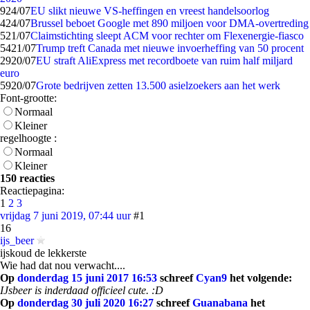
9
24/07
EU slikt nieuwe VS-heffingen en vreest handelsoorlog
4
24/07
Brussel beboet Google met 890 miljoen voor DMA-overtreding
5
21/07
Claimstichting sleept ACM voor rechter om Flexenergie-fiasco
54
21/07
Trump treft Canada met nieuwe invoerheffing van 50 procent
29
20/07
EU straft AliExpress met recordboete van ruim half miljard
euro
59
20/07
Grote bedrijven zetten 13.500 asielzoekers aan het werk
Font-grootte:
Normaal
Kleiner
regelhoogte :
Normaal
Kleiner
150 reacties
Reactiepagina:
1
2
3
vrijdag 7 juni 2019, 07:44 uur
#1
16
ijs_beer
ijskoud de lekkerste
Wie had dat nou verwacht....
Op
donderdag 15 juni 2017 16:53
schreef
Cyan9
het volgende:
IJsbeer is inderdaad officieel cute. :D
Op
donderdag 30 juli 2020 16:27
schreef
Guanabana
het