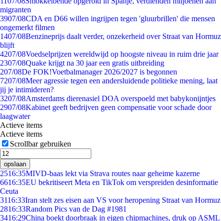
11
07/08
Smokkelbende opgerold in Spanje, verdienden miljoenen aan
migranten
39
07/08
CDA en D66 willen ingrijpen tegen 'gluurbrillen' die mensen
ongemerkt filmen
14
07/08
Benzineprijs daalt verder, onzekerheid over Straat van Hormuz
blijft
42
07/08
Voedselprijzen wereldwijd op hoogste niveau in ruim drie jaar
23
07/08
Quake krijgt na 30 jaar een gratis uitbreiding
2
07/08
De FOK!Voetbalmanager 2026/2027 is begonnen
72
07/08
Meer agressie tegen een andersluidende politieke mening, laat
jij je intimideren?
32
07/08
Amsterdams dierenasiel DOA overspoeld met babykonijntjes
29
07/08
Kabinet geeft bedrijven geen compensatie voor schade door
laagwater
Actieve items
Actieve items
Scrollbar gebruiken
opslaan
25
16:35
MIVD-baas lekt via Strava routes naar geheime kazerne
66
16:35
EU bekritiseert Meta en TikTok om verspreiden desinformatie
Ceuta
31
16:33
Iran stelt zes eisen aan VS voor heropening Straat van Hormuz
28
16:33
Random Pics van de Dag #1981
34
16:29
China boekt doorbraak in eigen chipmachines, druk op ASML