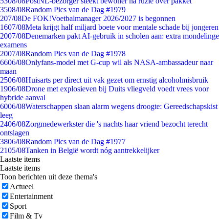
53
08/08
PostNL-bezorger steekt bewoner na ruzie over pakket
35
08/08
Random Pics van de Dag #1979
2
07/08
De FOK!Voetbalmanager 2026/2027 is begonnen
16
07/08
Meta krijgt half miljard boete voor mentale schade bij jongeren
20
07/08
Denemarken pakt AI-gebruik in scholen aan: extra mondelinge
examens
20
07/08
Random Pics van de Dag #1978
66
06/08
Onlyfans-model met G-cup wil als NASA-ambassadeur naar
maan
25
06/08
Huisarts per direct uit vak gezet om ernstig alcoholmisbruik
19
06/08
Drone met explosieven bij Duits vliegveld voedt vrees voor
hybride aanval
60
06/08
Waterschappen slaan alarm wegens droogte: Gereedschapskist
leeg
24
06/08
Zorgmedewerkster die 's nachts haar vriend bezocht terecht
ontslagen
38
06/08
Random Pics van de Dag #1977
21
05/08
Tanken in België wordt nóg aantrekkelijker
Laatste items
Laatste items
Toon berichten uit deze thema's
Actueel
Entertainment
Sport
Film & Tv