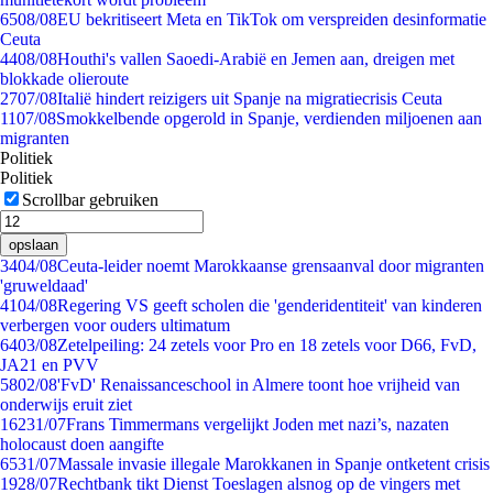
65
08/08
EU bekritiseert Meta en TikTok om verspreiden desinformatie
Ceuta
44
08/08
Houthi's vallen Saoedi-Arabië en Jemen aan, dreigen met
blokkade olieroute
27
07/08
Italië hindert reizigers uit Spanje na migratiecrisis Ceuta
11
07/08
Smokkelbende opgerold in Spanje, verdienden miljoenen aan
migranten
Politiek
Politiek
Scrollbar gebruiken
opslaan
34
04/08
Ceuta-leider noemt Marokkaanse grensaanval door migranten
'gruweldaad'
41
04/08
Regering VS geeft scholen die 'genderidentiteit' van kinderen
verbergen voor ouders ultimatum
64
03/08
Zetelpeiling: 24 zetels voor Pro en 18 zetels voor D66, FvD,
JA21 en PVV
58
02/08
'FvD' Renaissanceschool in Almere toont hoe vrijheid van
onderwijs eruit ziet
162
31/07
Frans Timmermans vergelijkt Joden met nazi’s, nazaten
holocaust doen aangifte
65
31/07
Massale invasie illegale Marokkanen in Spanje ontketent crisis
19
28/07
Rechtbank tikt Dienst Toeslagen alsnog op de vingers met