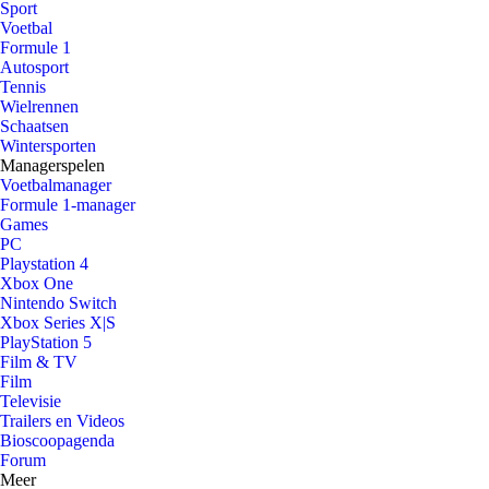
Sport
Voetbal
Formule 1
Autosport
Tennis
Wielrennen
Schaatsen
Wintersporten
Managerspelen
Voetbalmanager
Formule 1-manager
Games
PC
Playstation 4
Xbox One
Nintendo Switch
Xbox Series X|S
PlayStation 5
Film & TV
Film
Televisie
Trailers en Videos
Bioscoopagenda
Forum
Meer