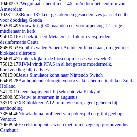
1040
09:32
Wegpiraat scheurt met 146 km/u door het centrum van
Amsterdam
1028
12:28
Broer 135 keer gestoken en gesneden: zes jaar cel en tbs
voor doodslag Gouda
962
09:49
Vrouw krijgt 30 maanden cel voor afpersing 12-jarige
misdienaar in kerk
956
10:16
EU bekritiseert Meta en TikTok om verspreiden
desinformatie Ceuta
868
09:53
Houthi's vallen Saoedi-Arabië en Jemen aan, dreigen met
blokkade olieroute
864
09:45
Trailers kijken: de bioscoopreleases van week 32
750
12:17
RIVM vindt PFAS in al het geteste moedermelk,
borstvoeding blijft advies
678
15:00
Jesus Simulator komt naar Nintendo Switch
654
09:28
Aanhoudende droogte veroorzaakt scheuren in dijken Zuid-
Holland
541
20:11
Geen 'happy end' bij seksdate via Kinky.nl
528
08:35
Nieuw te streamen in augustus
385
19:57
XR blokkeert A12 ruim twee uur, agent gebeten bij
aanhouding
338
04:46
Niewiadoma profiteert van pokerspel en grijpt geel op
Ventoux
206
08:56
Excelsior opent seizoen met ruime zege op promovendus
Cambuur