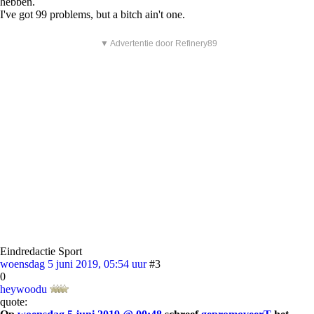
hebben.
I've got 99 problems, but a bitch ain't one.
▼ Advertentie door Refinery89
Eindredactie Sport
woensdag 5 juni 2019, 05:54 uur
#3
0
heywoodu
quote: