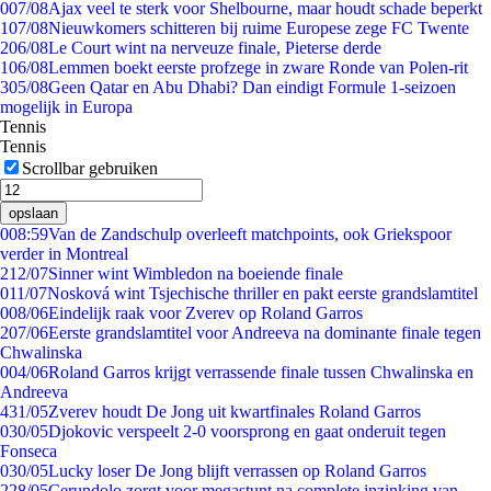
0
07/08
Ajax veel te sterk voor Shelbourne, maar houdt schade beperkt
1
07/08
Nieuwkomers schitteren bij ruime Europese zege FC Twente
2
06/08
Le Court wint na nerveuze finale, Pieterse derde
1
06/08
Lemmen boekt eerste profzege in zware Ronde van Polen-rit
3
05/08
Geen Qatar en Abu Dhabi? Dan eindigt Formule 1-seizoen
mogelijk in Europa
Tennis
Tennis
Scrollbar gebruiken
opslaan
0
08:59
Van de Zandschulp overleeft matchpoints, ook Griekspoor
verder in Montreal
2
12/07
Sinner wint Wimbledon na boeiende finale
0
11/07
Nosková wint Tsjechische thriller en pakt eerste grandslamtitel
0
08/06
Eindelijk raak voor Zverev op Roland Garros
2
07/06
Eerste grandslamtitel voor Andreeva na dominante finale tegen
Chwalinska
0
04/06
Roland Garros krijgt verrassende finale tussen Chwalinska en
Andreeva
4
31/05
Zverev houdt De Jong uit kwartfinales Roland Garros
0
30/05
Djokovic verspeelt 2-0 voorsprong en gaat onderuit tegen
Fonseca
0
30/05
Lucky loser De Jong blijft verrassen op Roland Garros
2
28/05
Cerundolo zorgt voor megastunt na complete inzinking van