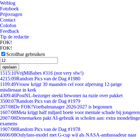
Weblog
Fotoboek
Prijsvragen
Contact
Colofon
Feedback
Tip de redactie
FOK!
FOK!
Scrollbar gebruiken
opslaan
15
15:10
VrijMiBabes #316 (not very sfw!)
42
15:09
Random Pics van de Dag #1980
11
09:49
Vrouw krijgt 30 maanden cel voor afpersing 12-jarige
misdienaar in kerk
43
09:46
PostNL-bezorger steekt bewoner na ruzie over pakket
35
00:07
Random Pics van de Dag #1979
2
07/08
De FOK!Voetbalmanager 2026/2027 is begonnen
16
07/08
Meta krijgt half miljard boete voor mentale schade bij jongeren
20
07/08
Denemarken pakt AI-gebruik in scholen aan: extra mondelinge
examens
19
07/08
Random Pics van de Dag #1978
66
06/08
Onlyfans-model met G-cup wil als NASA-ambassadeur naar