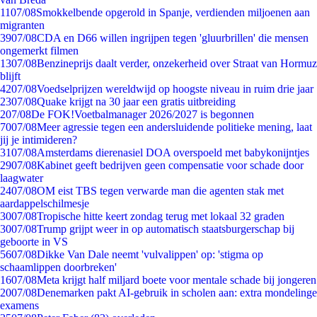
11
07/08
Smokkelbende opgerold in Spanje, verdienden miljoenen aan
migranten
39
07/08
CDA en D66 willen ingrijpen tegen 'gluurbrillen' die mensen
ongemerkt filmen
13
07/08
Benzineprijs daalt verder, onzekerheid over Straat van Hormuz
blijft
42
07/08
Voedselprijzen wereldwijd op hoogste niveau in ruim drie jaar
23
07/08
Quake krijgt na 30 jaar een gratis uitbreiding
2
07/08
De FOK!Voetbalmanager 2026/2027 is begonnen
70
07/08
Meer agressie tegen een andersluidende politieke mening, laat
jij je intimideren?
31
07/08
Amsterdams dierenasiel DOA overspoeld met babykonijntjes
29
07/08
Kabinet geeft bedrijven geen compensatie voor schade door
laagwater
24
07/08
OM eist TBS tegen verwarde man die agenten stak met
aardappelschilmesje
30
07/08
Tropische hitte keert zondag terug met lokaal 32 graden
30
07/08
Trump grijpt weer in op automatisch staatsburgerschap bij
geboorte in VS
56
07/08
Dikke Van Dale neemt 'vulvalippen' op: 'stigma op
schaamlippen doorbreken'
16
07/08
Meta krijgt half miljard boete voor mentale schade bij jongeren
20
07/08
Denemarken pakt AI-gebruik in scholen aan: extra mondelinge
examens