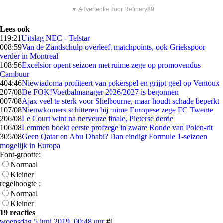
▼ Advertentie door Refinery89
Lees ook
1
19:21
Uitslag NEC - Telstar
0
08:59
Van de Zandschulp overleeft matchpoints, ook Griekspoor
verder in Montreal
1
08:56
Excelsior opent seizoen met ruime zege op promovendus
Cambuur
4
04:46
Niewiadoma profiteert van pokerspel en grijpt geel op Ventoux
2
07/08
De FOK!Voetbalmanager 2026/2027 is begonnen
0
07/08
Ajax veel te sterk voor Shelbourne, maar houdt schade beperkt
1
07/08
Nieuwkomers schitteren bij ruime Europese zege FC Twente
2
06/08
Le Court wint na nerveuze finale, Pieterse derde
1
06/08
Lemmen boekt eerste profzege in zware Ronde van Polen-rit
3
05/08
Geen Qatar en Abu Dhabi? Dan eindigt Formule 1-seizoen
mogelijk in Europa
Font-grootte:
Normaal
Kleiner
regelhoogte :
Normaal
Kleiner
19 reacties
woensdag 5 juni 2019, 00:48 uur
#1