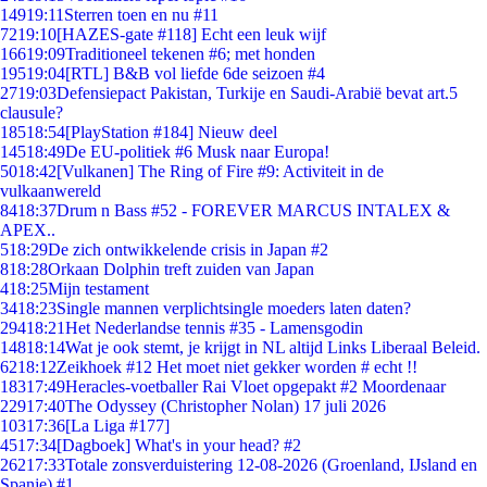
149
19:11
Sterren toen en nu #11
72
19:10
[HAZES-gate #118] Echt een leuk wijf
166
19:09
Traditioneel tekenen #6; met honden
195
19:04
[RTL] B&B vol liefde 6de seizoen #4
27
19:03
Defensiepact Pakistan, Turkije en Saudi-Arabië bevat art.5
clausule?
185
18:54
[PlayStation #184] Nieuw deel
145
18:49
De EU-politiek #6 Musk naar Europa!
50
18:42
[Vulkanen] The Ring of Fire #9: Activiteit in de
vulkaanwereld
84
18:37
Drum n Bass #52 - FOREVER MARCUS INTALEX &
APEX..
5
18:29
De zich ontwikkelende crisis in Japan #2
8
18:28
Orkaan Dolphin treft zuiden van Japan
4
18:25
Mijn testament
34
18:23
Single mannen verplichtsingle moeders laten daten?
294
18:21
Het Nederlandse tennis #35 - Lamensgodin
148
18:14
Wat je ook stemt, je krijgt in NL altijd Links Liberaal Beleid.
62
18:12
Zeikhoek #12 Het moet niet gekker worden # echt !!
183
17:49
Heracles-voetballer Rai Vloet opgepakt #2 Moordenaar
229
17:40
The Odyssey (Christopher Nolan) 17 juli 2026
103
17:36
[La Liga #177]
45
17:34
[Dagboek] What's in your head? #2
262
17:33
Totale zonsverduistering 12-08-2026 (Groenland, IJsland en
Spanje) #1