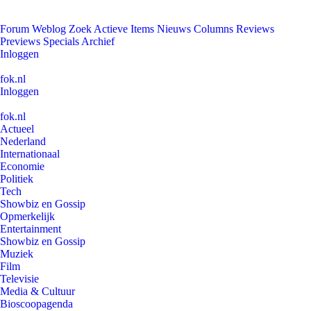
Forum
Weblog
Zoek
Actieve Items
Nieuws
Columns
Reviews
Previews
Specials
Archief
Inloggen
fok.nl
Inloggen
fok.nl
Actueel
Nederland
Internationaal
Economie
Politiek
Tech
Showbiz en Gossip
Opmerkelijk
Entertainment
Showbiz en Gossip
Muziek
Film
Televisie
Media & Cultuur
Bioscoopagenda