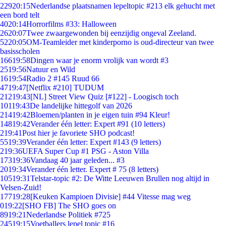
229
20:15
Nederlandse plaatsnamen lepeltopic #213 elk gehucht met
een bord telt
40
20:14
Horrorfilms #33: Halloween
26
20:07
Twee zwaargewonden bij eenzijdig ongeval Zeeland.
52
20:05
OM-Teamleider met kinderporno is oud-directeur van twee
basisscholen
166
19:58
Dingen waar je enorm vrolijk van wordt #3
25
19:56
Natuur en Wild
16
19:54
Radio 2 #145 Ruud 66
47
19:47
[Netflix #210] TUDUM
212
19:43
[NL] Street View Quiz [#122] - Loogisch toch
101
19:43
De landelijke hittegolf van 2026
214
19:42
Bloemen/planten in je eigen tuin #94 Kleur!
148
19:42
Verander één letter: Expert #91 (10 letters)
2
19:41
Post hier je favoriete SHO podcast!
55
19:39
Verander één letter: Expert #143 (9 letters)
2
19:36
UEFA Super Cup #1 PSG - Aston Villa
173
19:36
Vandaag 40 jaar geleden... #3
20
19:34
Verander één letter. Expert # 75 (8 letters)
105
19:31
Telstar-topic #2: De Witte Leeuwen Brullen nog altijd in
Velsen-Zuid!
177
19:28
[Keuken Kampioen Divisie] #44 Vitesse mag weg
0
19:22
[SHO FB] The SHO goes on
89
19:21
Nederlandse Politiek #725
245
19:15
Voetballers lepel topic #16