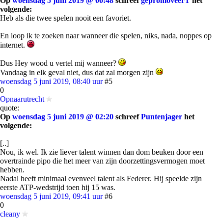
Op
woensdag 5 juni 2019 @ 00:48
schreef
gepromoveerT
het
volgende:
Heb als die twee spelen nooit een favoriet.
En loop ik te zoeken naar wanneer die spelen, niks, nada, noppes op
internet.
Dus Hey wood u vertel mij wanneer?
Vandaag in elk geval niet, dus dat zal morgen zijn
woensdag 5 juni 2019, 08:40 uur
#5
0
Opnaarutrecht
quote:
Op
woensdag 5 juni 2019 @ 02:20
schreef
Puntenjager
het
volgende:
[..]
Nou, ik wel. Ik zie liever talent winnen dan dom beuken door een
overtrainde pipo die het meer van zijn doorzettingsvermogen moet
hebben.
Nadal heeft minimaal evenveel talent als Federer. Hij speelde zijn
eerste ATP-wedstrijd toen hij 15 was.
woensdag 5 juni 2019, 09:41 uur
#6
0
cleany