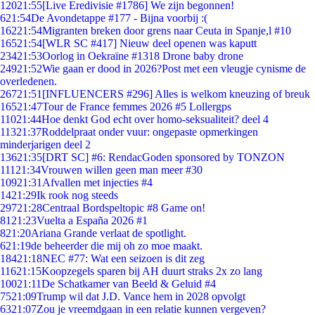
120
21:55
[Live Eredivisie #1786] We zijn begonnen!
6
21:54
De Avondetappe #177 - Bijna voorbij :(
162
21:54
Migranten breken door grens naar Ceuta in Spanje,l #10
165
21:54
[WLR SC #417] Nieuw deel openen was kaputt
234
21:53
Oorlog in Oekraïne #1318 Drone baby drone
249
21:52
Wie gaan er dood in 2026?Post met een vleugje cynisme de
overledenen.
267
21:51
[INFLUENCERS #296] Alles is welkom kneuzing of breuk
165
21:47
Tour de France femmes 2026 #5 Lollergps
110
21:44
Hoe denkt God echt over homo-seksualiteit? deel 4
113
21:37
Roddelpraat onder vuur: ongepaste opmerkingen
minderjarigen deel 2
136
21:35
[DRT SC] #6: RendacGoden sponsored by TONZON
111
21:34
Vrouwen willen geen man meer #30
109
21:31
Afvallen met injecties #4
14
21:29
Ik rook nog steeds
297
21:28
Centraal Bordspeltopic #8 Game on!
81
21:23
Vuelta a España 2026 #1
8
21:20
Ariana Grande verlaat de spotlight.
6
21:19
de beheerder die mij oh zo moe maakt.
184
21:18
NEC #77: Wat een seizoen is dit zeg
116
21:15
Koopzegels sparen bij AH duurt straks 2x zo lang
100
21:11
De Schatkamer van Beeld & Geluid #4
75
21:09
Trump wil dat J.D. Vance hem in 2028 opvolgt
63
21:07
Zou je vreemdgaan in een relatie kunnen vergeven?