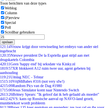
Toon berichten van deze types
Weblog
Column
(P)review
Special
Poll
Scrollbar gebruiken
opslaan
1
21:14
Vrouw krijgt door verwisseling het embryo van ander stel
ingebracht
1
20:35
Nieuwe president De la Espriella gaat strijd aan met
drugskartels Colombia
4
20:11
Geen 'happy end' bij seksdate via Kinky.nl
18
19:57
XR blokkeert A12 ruim twee uur, agent gebeten bij
aanhouding
1
19:21
Uitslag NEC - Telstar
15
15:10
VrijMiBabes #316 (not very sfw!)
42
15:09
Random Pics van de Dag #1980
17
15:00
Jesus Simulator komt naar Nintendo Switch
26
13:26
Britney Spears: "Ik geloof dat ik heb gefaald als moeder"
44
12:42
VS: kans op Russische aanval op NAVO-land groeit,
munitietekort wordt probleem
9
12:28
Broer 135 keer gestoken en gesneden: zes jaar cel en tbs voor