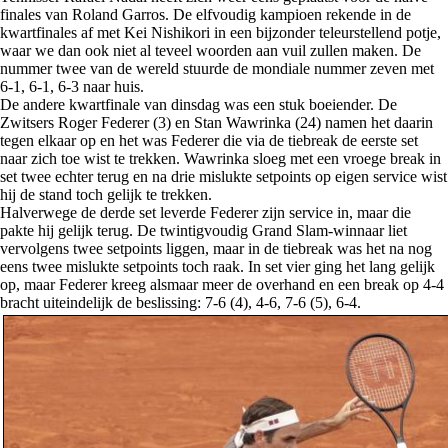
finales van Roland Garros. De elfvoudig kampioen rekende in de
kwartfinales af met Kei Nishikori in een bijzonder teleurstellend potje,
waar we dan ook niet al teveel woorden aan vuil zullen maken. De
nummer twee van de wereld stuurde de mondiale nummer zeven met
6-1, 6-1, 6-3 naar huis.
De andere kwartfinale van dinsdag was een stuk boeiender. De
Zwitsers Roger Federer (3) en Stan Wawrinka (24) namen het daarin
tegen elkaar op en het was Federer die via de tiebreak de eerste set
naar zich toe wist te trekken. Wawrinka sloeg met een vroege break in
set twee echter terug en na drie mislukte setpoints op eigen service wist
hij de stand toch gelijk te trekken.
Halverwege de derde set leverde Federer zijn service in, maar die
pakte hij gelijk terug. De twintigvoudig Grand Slam-winnaar liet
vervolgens twee setpoints liggen, maar in de tiebreak was het na nog
eens twee mislukte setpoints toch raak. In set vier ging het lang gelijk
op, maar Federer kreeg alsmaar meer de overhand en een break op 4-4
bracht uiteindelijk de beslissing: 7-6 (4), 4-6, 7-6 (5), 6-4.