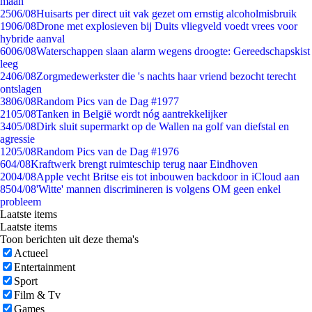
maan
25
06/08
Huisarts per direct uit vak gezet om ernstig alcoholmisbruik
19
06/08
Drone met explosieven bij Duits vliegveld voedt vrees voor
hybride aanval
60
06/08
Waterschappen slaan alarm wegens droogte: Gereedschapskist
leeg
24
06/08
Zorgmedewerkster die 's nachts haar vriend bezocht terecht
ontslagen
38
06/08
Random Pics van de Dag #1977
21
05/08
Tanken in België wordt nóg aantrekkelijker
34
05/08
Dirk sluit supermarkt op de Wallen na golf van diefstal en
agressie
12
05/08
Random Pics van de Dag #1976
6
04/08
Kraftwerk brengt ruimteschip terug naar Eindhoven
20
04/08
Apple vecht Britse eis tot inbouwen backdoor in iCloud aan
85
04/08
'Witte' mannen discrimineren is volgens OM geen enkel
probleem
Laatste items
Laatste items
Toon berichten uit deze thema's
Actueel
Entertainment
Sport
Film & Tv
Games