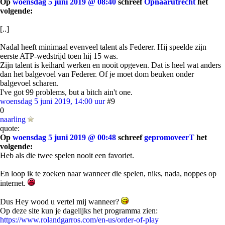
Op
woensdag 5 juni 2019 @ 08:40
schreef
Opnaarutrecht
het
volgende:
[..]
Nadal heeft minimaal evenveel talent als Federer. Hij speelde zijn
eerste ATP-wedstrijd toen hij 15 was.
Zijn talent is keihard werken en nooit opgeven. Dat is heel wat anders
dan het balgevoel van Federer. Of je moet dom beuken onder
balgevoel scharen.
I've got 99 problems, but a bitch ain't one.
woensdag 5 juni 2019, 14:00 uur
#9
0
naarling
quote:
Op
woensdag 5 juni 2019 @ 00:48
schreef
gepromoveerT
het
volgende:
Heb als die twee spelen nooit een favoriet.
En loop ik te zoeken naar wanneer die spelen, niks, nada, noppes op
internet.
Dus Hey wood u vertel mij wanneer?
Op deze site kun je dagelijks het programma zien:
https://www.rolandgarros.com/en-us/order-of-play