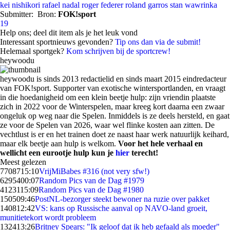
kei nishikori
rafael nadal
roger federer
roland garros
stan wawrinka
Submitter:
Bron:
FOK!sport
19
Help ons; deel dit item als je het leuk vond
Interessant sportnieuws gevonden?
Tip ons dan via de submit!
Helemaal sportgek?
Kom schrijven bij de sportcrew!
heywoodu
heywoodu is sinds 2013 redactielid en sinds maart 2015 eindredacteur
van FOK!sport. Supporter van exotische wintersportlanden, en vraagt
in die hoedanigheid om een klein beetje hulp: zijn vriendin plaatste
zich in 2022 voor de Winterspelen, maar kreeg kort daarna een zwaar
ongeluk op weg naar die Spelen. Inmiddels is ze deels hersteld, en gaat
ze voor de Spelen van 2026, waar wel flinke kosten aan zitten. De
vechtlust is er en het trainen doet ze naast haar werk natuurlijk keihard,
maar elk beetje aan hulp is welkom.
Voor het hele verhaal en
wellicht een eurootje hulp kun je
hier
terecht!
Meest gelezen
77087
15:10
VrijMiBabes #316 (not very sfw!)
62954
00:07
Random Pics van de Dag #1979
41231
15:09
Random Pics van de Dag #1980
1505
09:46
PostNL-bezorger steekt bewoner na ruzie over pakket
1408
12:42
VS: kans op Russische aanval op NAVO-land groeit,
munitietekort wordt probleem
1324
13:26
Britney Spears: "Ik geloof dat ik heb gefaald als moeder"