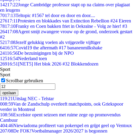
142
17:22
Jonge Cambridge professor stapt op na claims over plagiaat
en leugens
70
17:13
Teltopic #1567 tel door en door en door....
276
17:11
Protesten en blokkades van Extinction Rebellion #24 Eieren
78
17:10
Franky en Coen bakken friet in Oekraïne - Volg ze hier! #3
264
17:08
Agent smijt zwangere vrouw op de grond, onderzoek gestart
#2
52
17:08
Jezelf gelukkig voelen als vrijgezelle vijftiger
64
16:57
Covid19 the aftermath #17 bananenmilkshake
241
16:56
De bezuinigingen bij de NPO
125
16:54
Nederland toen
269
16:51
[NET5] Het blok 2026 #32 Blokkendozen
Sport
Sport
Scrollbar gebruiken
opslaan
1
19:21
Uitslag NEC - Telstar
0
08:59
Van de Zandschulp overleeft matchpoints, ook Griekspoor
verder in Montreal
1
08:56
Excelsior opent seizoen met ruime zege op promovendus
Cambuur
4
04:46
Niewiadoma profiteert van pokerspel en grijpt geel op Ventoux
2
07/08
De FOK!Voetbalmanager 2026/2027 is begonnen