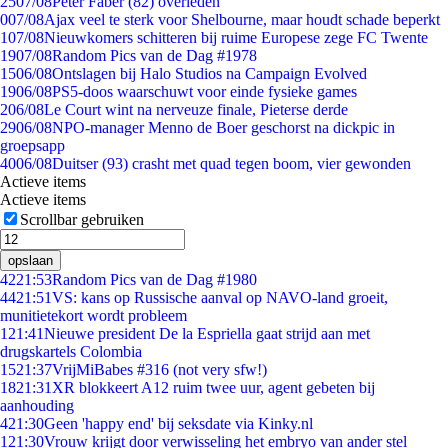
25
07/08
Peter Faber (82) overleden
0
07/08
Ajax veel te sterk voor Shelbourne, maar houdt schade beperkt
1
07/08
Nieuwkomers schitteren bij ruime Europese zege FC Twente
19
07/08
Random Pics van de Dag #1978
15
06/08
Ontslagen bij Halo Studios na Campaign Evolved
19
06/08
PS5-doos waarschuwt voor einde fysieke games
2
06/08
Le Court wint na nerveuze finale, Pieterse derde
29
06/08
NPO-manager Menno de Boer geschorst na dickpic in
groepsapp
40
06/08
Duitser (93) crasht met quad tegen boom, vier gewonden
Actieve items
Actieve items
Scrollbar gebruiken
opslaan
42
21:53
Random Pics van de Dag #1980
44
21:51
VS: kans op Russische aanval op NAVO-land groeit,
munitietekort wordt probleem
1
21:41
Nieuwe president De la Espriella gaat strijd aan met
drugskartels Colombia
15
21:37
VrijMiBabes #316 (not very sfw!)
18
21:31
XR blokkeert A12 ruim twee uur, agent gebeten bij
aanhouding
4
21:30
Geen 'happy end' bij seksdate via Kinky.nl
1
21:30
Vrouw krijgt door verwisseling het embryo van ander stel