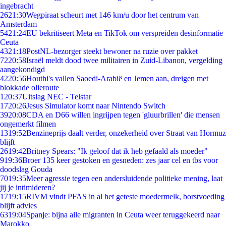
ingebracht
26
21:30
Wegpiraat scheurt met 146 km/u door het centrum van
Amsterdam
54
21:24
EU bekritiseert Meta en TikTok om verspreiden desinformatie
Ceuta
43
21:18
PostNL-bezorger steekt bewoner na ruzie over pakket
72
20:58
Israël meldt dood twee militairen in Zuid-Libanon, vergelding
aangekondigd
42
20:56
Houthi's vallen Saoedi-Arabië en Jemen aan, dreigen met
blokkade olieroute
1
20:37
Uitslag NEC - Telstar
17
20:26
Jesus Simulator komt naar Nintendo Switch
39
20:08
CDA en D66 willen ingrijpen tegen 'gluurbrillen' die mensen
ongemerkt filmen
13
19:52
Benzineprijs daalt verder, onzekerheid over Straat van Hormuz
blijft
26
19:42
Britney Spears: "Ik geloof dat ik heb gefaald als moeder"
9
19:36
Broer 135 keer gestoken en gesneden: zes jaar cel en tbs voor
doodslag Gouda
70
19:35
Meer agressie tegen een andersluidende politieke mening, laat
jij je intimideren?
17
19:15
RIVM vindt PFAS in al het geteste moedermelk, borstvoeding
blijft advies
63
19:04
Spanje: bijna alle migranten in Ceuta weer teruggekeerd naar
Marokko