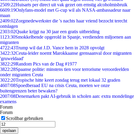
25
09:22
Huisarts per direct uit vak gezet om ernstig alcoholmisbruik
66
09:19
Onlyfans-model met G-cup wil als NASA-ambassadeur naar
maan
24
09:02
Zorgmedewerkster die 's nachts haar vriend bezocht terecht
ontslagen
23
03:02
Quake krijgt na 30 jaar een gratis uitbreiding
11
23:30
Smokkelbende opgerold in Spanje, verdienden miljoenen aan
migranten
47
22:43
Trump wil dat J.D. Vance hem in 2028 opvolgt
34
22:32
Ceuta-leider noemt Marokkaanse grensaanval door migranten
'gruweldaad'
38
22:29
Random Pics van de Dag #1977
38
22:28
Spaanse politie: minstens tien voor terrorisme veroordeelden
onder migranten Ceuta
30
22:20
Tropische hitte keert zondag terug met lokaal 32 graden
46
07/08
Spoedberaad EU na crisis Ceuta, moeten we onze
buitengrenzen beter bewaken?
20
07/08
Denemarken pakt AI-gebruik in scholen aan: extra mondelinge
examens
Forum
Forum
Scrollbar gebruiken
opslaan