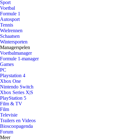
Sport
Voetbal
Formule 1
Autosport
Tennis
Wielrennen
Schaatsen
Wintersporten
Managerspelen
Voetbalmanager
Formule 1-manager
Games
PC
Playstation 4
Xbox One
Nintendo Switch
Xbox Series X|S
PlayStation 5
Film & TV
Film
Televisie
Trailers en Videos
Bioscoopagenda
Forum
Meer