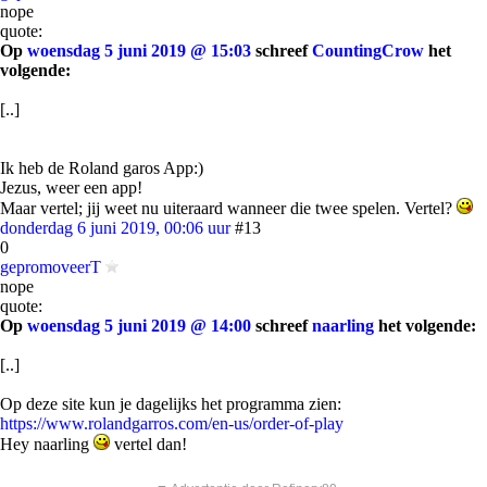
nope
quote:
Op
woensdag 5 juni 2019 @ 15:03
schreef
CountingCrow
het
volgende:
[..]
Ik heb de Roland garos App:)
Jezus, weer een app!
Maar vertel; jij weet nu uiteraard wanneer die twee spelen. Vertel?
donderdag 6 juni 2019, 00:06 uur
#13
0
gepromoveerT
nope
quote:
Op
woensdag 5 juni 2019 @ 14:00
schreef
naarling
het volgende:
[..]
Op deze site kun je dagelijks het programma zien:
https://www.rolandgarros.com/en-us/order-of-play
Hey naarling
vertel dan!