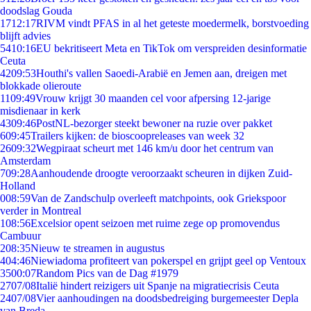
doodslag Gouda
17
12:17
RIVM vindt PFAS in al het geteste moedermelk, borstvoeding
blijft advies
54
10:16
EU bekritiseert Meta en TikTok om verspreiden desinformatie
Ceuta
42
09:53
Houthi's vallen Saoedi-Arabië en Jemen aan, dreigen met
blokkade olieroute
11
09:49
Vrouw krijgt 30 maanden cel voor afpersing 12-jarige
misdienaar in kerk
43
09:46
PostNL-bezorger steekt bewoner na ruzie over pakket
6
09:45
Trailers kijken: de bioscoopreleases van week 32
26
09:32
Wegpiraat scheurt met 146 km/u door het centrum van
Amsterdam
7
09:28
Aanhoudende droogte veroorzaakt scheuren in dijken Zuid-
Holland
0
08:59
Van de Zandschulp overleeft matchpoints, ook Griekspoor
verder in Montreal
1
08:56
Excelsior opent seizoen met ruime zege op promovendus
Cambuur
2
08:35
Nieuw te streamen in augustus
4
04:46
Niewiadoma profiteert van pokerspel en grijpt geel op Ventoux
35
00:07
Random Pics van de Dag #1979
27
07/08
Italië hindert reizigers uit Spanje na migratiecrisis Ceuta
24
07/08
Vier aanhoudingen na doodsbedreiging burgemeester Depla
van Breda