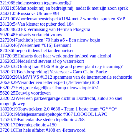
3
21:06
Scholensysteem tegenwoordig?
103
21:05
Man zoekt mij en bedreigt mij, nadat ik met zijn zoon sprak
244
21:05
Russia vs Ukraine #91
47
21:00
Woordensamenstelspel #1184 met 2 woorden spreken SVP
281
20:54
Van kleuter tot puber deel 184
83
20:48
2010: Vermissing van Herman Ploegstra
59
20:48
Huisarts verkracht vrouw.
227
20:47
archito's jaren '70 huis #5 - Een nieuw begin
185
20:46
[Wielrennen #616] Brennan!
8
20:36
Poepen tijdens het tandenpoetsen
117
20:35
Huisarts doet haar werk onder invloed van alcohol
236
20:33
Nederland stevent af op watertekort
262
20:32
Oorlog Iran #136 Bridge and powerplant day incoming?
18
20:31
[Boekbespreking] Yesteryear - Caro Claire Burke
293
20:29
[AMV] VS #1312 spammers van de internationale rechtsorde
206
20:29
Verander een letter expert (7lettereditie) #50
63
20:27
Het grote dagelijkse Trump nieuws topic #31
56
20:25
Eeuwig voortleven
23
20:22
Weer een parkeergarage dicht in Dordrecht, auto's zo snel
mogelijk weg
180
20:19
Touwtrekken 2.0 #636 - Team 1 beste team *G* *O*
137
20:19
Meisjesnamenlepeltopic #367 LOOOOL LAPO
125
20:19
Buitenlandse steden lepeltopic #268
39
20:17
Dierenlepeltopic #150
37
20:16
Het hele alfabet #108 en 4letterwoord