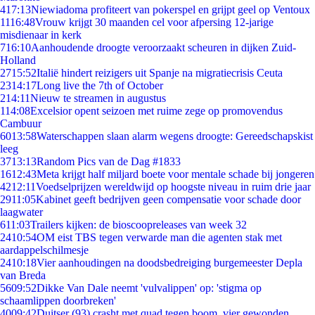
4
17:13
Niewiadoma profiteert van pokerspel en grijpt geel op Ventoux
11
16:48
Vrouw krijgt 30 maanden cel voor afpersing 12-jarige
misdienaar in kerk
7
16:10
Aanhoudende droogte veroorzaakt scheuren in dijken Zuid-
Holland
27
15:52
Italië hindert reizigers uit Spanje na migratiecrisis Ceuta
23
14:17
Long live the 7th of October
2
14:11
Nieuw te streamen in augustus
1
14:08
Excelsior opent seizoen met ruime zege op promovendus
Cambuur
60
13:58
Waterschappen slaan alarm wegens droogte: Gereedschapskist
leeg
37
13:13
Random Pics van de Dag #1833
16
12:43
Meta krijgt half miljard boete voor mentale schade bij jongeren
42
12:11
Voedselprijzen wereldwijd op hoogste niveau in ruim drie jaar
29
11:05
Kabinet geeft bedrijven geen compensatie voor schade door
laagwater
6
11:03
Trailers kijken: de bioscoopreleases van week 32
24
10:54
OM eist TBS tegen verwarde man die agenten stak met
aardappelschilmesje
24
10:18
Vier aanhoudingen na doodsbedreiging burgemeester Depla
van Breda
56
09:52
Dikke Van Dale neemt 'vulvalippen' op: 'stigma op
schaamlippen doorbreken'
40
09:42
Duitser (93) crasht met quad tegen boom, vier gewonden