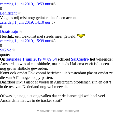
zaterdag 1 juni 2019, 13:53 uur
#6
0
Benificent
Volgens mij mist nog: getint en heeft een accent.
zaterdag 1 juni 2019, 14:10 uur
#7
0
Draaistaajn
Heerlijk, een toekomst met steeds meer geweld.
zaterdag 1 juni 2019, 15:39 uur
#8
0
SiGNe
quote:
Op
zaterdag 1 juni 2019 @ 09:54
schreef
SarCastro
het volgende:
Amsterdam was al een shithole, maar sinds Halsema er zit is het een
nog groter shithole geworden.
Komt ook omdat Fok vooral berichten uit Amsterdam plaatst omdat ze
die van AT5 mogen copy-pasten.
Daardoor lijkt 't alsof er vooral in Amsterdam problemen zijn en dat 't
in de rest van Nederland nog wel meevalt.
Of was 't je nog niet opgevallen dat er de laatste tijd wel heel veel
Amsterdam nieuws in de tracker staat?
▼ Advertentie door Refinery89