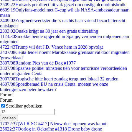
25
09:22
Huisarts per direct uit vak gezet om ernstig alcoholmisbruik
66
09:19
Onlyfans-model met G-cup wil als NASA-ambassadeur naar
maan
24
09:02
Zorgmedewerkster die 's nachts haar vriend bezocht terecht
ontslagen
23
03:02
Quake krijgt na 30 jaar een gratis uitbreiding
11
23:30
Smokkelbende opgerold in Spanje, verdienden miljoenen aan
migranten
47
22:43
Trump wil dat J.D. Vance hem in 2028 opvolgt
34
07/08
Ceuta-leider noemt Marokkaanse grensaanval door migranten
'gruweldaad'
38
07/08
Random Pics van de Dag #1977
38
07/08
Spaanse politie: minstens tien voor terrorisme veroordeelden
onder migranten Ceuta
30
07/08
Tropische hitte keert zondag terug met lokaal 32 graden
46
07/08
Spoedberaad EU na crisis Ceuta, moeten we onze
buitengrenzen beter bewaken?
Forum
Forum
Scrollbar gebruiken
opslaan
170
22:37
[WLR SC #417] Nieuw deel openen was kaputt
256
22:37
Oorlog in Oekraïne #1318 Drone baby drone