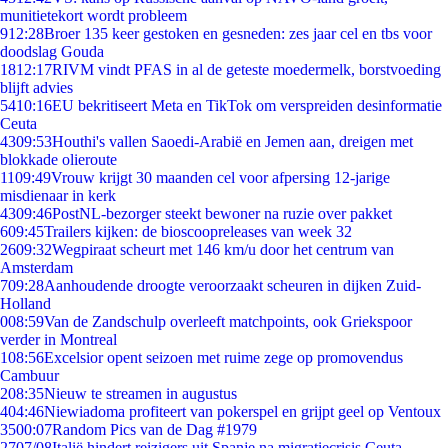
munitietekort wordt probleem
9
12:28
Broer 135 keer gestoken en gesneden: zes jaar cel en tbs voor
doodslag Gouda
18
12:17
RIVM vindt PFAS in al de geteste moedermelk, borstvoeding
blijft advies
54
10:16
EU bekritiseert Meta en TikTok om verspreiden desinformatie
Ceuta
43
09:53
Houthi's vallen Saoedi-Arabië en Jemen aan, dreigen met
blokkade olieroute
11
09:49
Vrouw krijgt 30 maanden cel voor afpersing 12-jarige
misdienaar in kerk
43
09:46
PostNL-bezorger steekt bewoner na ruzie over pakket
6
09:45
Trailers kijken: de bioscoopreleases van week 32
26
09:32
Wegpiraat scheurt met 146 km/u door het centrum van
Amsterdam
7
09:28
Aanhoudende droogte veroorzaakt scheuren in dijken Zuid-
Holland
0
08:59
Van de Zandschulp overleeft matchpoints, ook Griekspoor
verder in Montreal
1
08:56
Excelsior opent seizoen met ruime zege op promovendus
Cambuur
2
08:35
Nieuw te streamen in augustus
4
04:46
Niewiadoma profiteert van pokerspel en grijpt geel op Ventoux
35
00:07
Random Pics van de Dag #1979
27
07/08
Italië hindert reizigers uit Spanje na migratiecrisis Ceuta