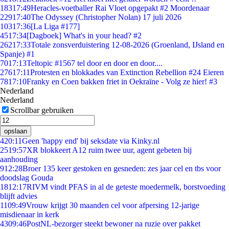
183
17:49
Heracles-voetballer Rai Vloet opgepakt #2 Moordenaar
229
17:40
The Odyssey (Christopher Nolan) 17 juli 2026
103
17:36
[La Liga #177]
45
17:34
[Dagboek] What's in your head? #2
262
17:33
Totale zonsverduistering 12-08-2026 (Groenland, IJsland en
Spanje) #1
70
17:13
Teltopic #1567 tel door en door en door....
276
17:11
Protesten en blokkades van Extinction Rebellion #24 Eieren
78
17:10
Franky en Coen bakken friet in Oekraïne - Volg ze hier! #3
Nederland
Nederland
Scrollbar gebruiken
opslaan
4
20:11
Geen 'happy end' bij seksdate via Kinky.nl
25
19:57
XR blokkeert A12 ruim twee uur, agent gebeten bij
aanhouding
9
12:28
Broer 135 keer gestoken en gesneden: zes jaar cel en tbs voor
doodslag Gouda
18
12:17
RIVM vindt PFAS in al de geteste moedermelk, borstvoeding
blijft advies
11
09:49
Vrouw krijgt 30 maanden cel voor afpersing 12-jarige
misdienaar in kerk
43
09:46
PostNL-bezorger steekt bewoner na ruzie over pakket