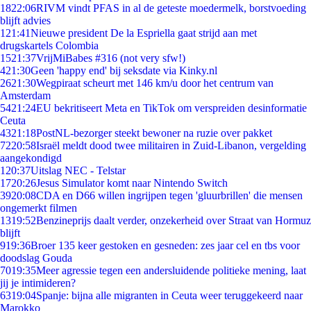
18
22:06
RIVM vindt PFAS in al de geteste moedermelk, borstvoeding
blijft advies
1
21:41
Nieuwe president De la Espriella gaat strijd aan met
drugskartels Colombia
15
21:37
VrijMiBabes #316 (not very sfw!)
4
21:30
Geen 'happy end' bij seksdate via Kinky.nl
26
21:30
Wegpiraat scheurt met 146 km/u door het centrum van
Amsterdam
54
21:24
EU bekritiseert Meta en TikTok om verspreiden desinformatie
Ceuta
43
21:18
PostNL-bezorger steekt bewoner na ruzie over pakket
72
20:58
Israël meldt dood twee militairen in Zuid-Libanon, vergelding
aangekondigd
1
20:37
Uitslag NEC - Telstar
17
20:26
Jesus Simulator komt naar Nintendo Switch
39
20:08
CDA en D66 willen ingrijpen tegen 'gluurbrillen' die mensen
ongemerkt filmen
13
19:52
Benzineprijs daalt verder, onzekerheid over Straat van Hormuz
blijft
9
19:36
Broer 135 keer gestoken en gesneden: zes jaar cel en tbs voor
doodslag Gouda
70
19:35
Meer agressie tegen een andersluidende politieke mening, laat
jij je intimideren?
63
19:04
Spanje: bijna alle migranten in Ceuta weer teruggekeerd naar
Marokko