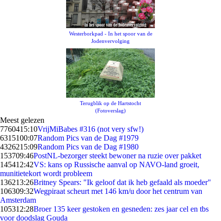
Westerborkpad - In het spoor van de
Jodenvervolging
Terugblik op de Hartstocht
(Fotoverslag)
Meest gelezen
77604
15:10
VrijMiBabes #316 (not very sfw!)
63151
00:07
Random Pics van de Dag #1979
43262
15:09
Random Pics van de Dag #1980
1537
09:46
PostNL-bezorger steekt bewoner na ruzie over pakket
1454
12:42
VS: kans op Russische aanval op NAVO-land groeit,
munitietekort wordt probleem
1362
13:26
Britney Spears: "Ik geloof dat ik heb gefaald als moeder"
1063
09:32
Wegpiraat scheurt met 146 km/u door het centrum van
Amsterdam
1053
12:28
Broer 135 keer gestoken en gesneden: zes jaar cel en tbs
voor doodslag Gouda