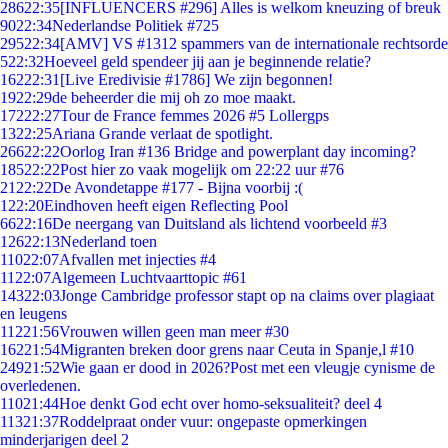
286
22:35
[INFLUENCERS #296] Alles is welkom kneuzing of breuk
90
22:34
Nederlandse Politiek #725
295
22:34
[AMV] VS #1312 spammers van de internationale rechtsorde
5
22:32
Hoeveel geld spendeer jij aan je beginnende relatie?
162
22:31
[Live Eredivisie #1786] We zijn begonnen!
19
22:29
de beheerder die mij oh zo moe maakt.
172
22:27
Tour de France femmes 2026 #5 Lollergps
13
22:25
Ariana Grande verlaat de spotlight.
266
22:22
Oorlog Iran #136 Bridge and powerplant day incoming?
185
22:22
Post hier zo vaak mogelijk om 22:22 uur #76
21
22:22
De Avondetappe #177 - Bijna voorbij :(
1
22:20
Eindhoven heeft eigen Reflecting Pool
66
22:16
De neergang van Duitsland als lichtend voorbeeld #3
126
22:13
Nederland toen
110
22:07
Afvallen met injecties #4
11
22:07
Algemeen Luchtvaarttopic #61
143
22:03
Jonge Cambridge professor stapt op na claims over plagiaat
en leugens
112
21:56
Vrouwen willen geen man meer #30
162
21:54
Migranten breken door grens naar Ceuta in Spanje,l #10
249
21:52
Wie gaan er dood in 2026?Post met een vleugje cynisme de
overledenen.
110
21:44
Hoe denkt God echt over homo-seksualiteit? deel 4
113
21:37
Roddelpraat onder vuur: ongepaste opmerkingen
minderjarigen deel 2