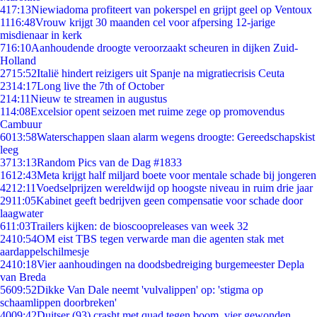
4
17:13
Niewiadoma profiteert van pokerspel en grijpt geel op Ventoux
11
16:48
Vrouw krijgt 30 maanden cel voor afpersing 12-jarige
misdienaar in kerk
7
16:10
Aanhoudende droogte veroorzaakt scheuren in dijken Zuid-
Holland
27
15:52
Italië hindert reizigers uit Spanje na migratiecrisis Ceuta
23
14:17
Long live the 7th of October
2
14:11
Nieuw te streamen in augustus
1
14:08
Excelsior opent seizoen met ruime zege op promovendus
Cambuur
60
13:58
Waterschappen slaan alarm wegens droogte: Gereedschapskist
leeg
37
13:13
Random Pics van de Dag #1833
16
12:43
Meta krijgt half miljard boete voor mentale schade bij jongeren
42
12:11
Voedselprijzen wereldwijd op hoogste niveau in ruim drie jaar
29
11:05
Kabinet geeft bedrijven geen compensatie voor schade door
laagwater
6
11:03
Trailers kijken: de bioscoopreleases van week 32
24
10:54
OM eist TBS tegen verwarde man die agenten stak met
aardappelschilmesje
24
10:18
Vier aanhoudingen na doodsbedreiging burgemeester Depla
van Breda
56
09:52
Dikke Van Dale neemt 'vulvalippen' op: 'stigma op
schaamlippen doorbreken'
40
09:42
Duitser (93) crasht met quad tegen boom, vier gewonden