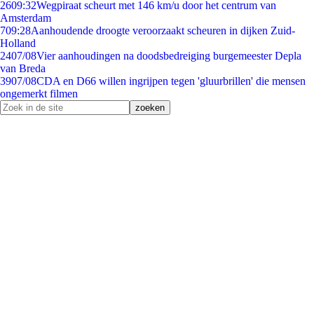
26
09:32
Wegpiraat scheurt met 146 km/u door het centrum van
Amsterdam
7
09:28
Aanhoudende droogte veroorzaakt scheuren in dijken Zuid-
Holland
24
07/08
Vier aanhoudingen na doodsbedreiging burgemeester Depla
van Breda
39
07/08
CDA en D66 willen ingrijpen tegen 'gluurbrillen' die mensen
ongemerkt filmen