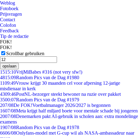
Weblog
Fotoboek
Prijsvragen
Contact
Colofon
Feedback
Tip de redactie
FOK!
FOK!
Scrollbar gebruiken
opslaan
15
15:10
VrijMiBabes #316 (not very sfw!)
48
15:09
Random Pics van de Dag #1980
11
09:49
Vrouw krijgt 30 maanden cel voor afpersing 12-jarige
misdienaar in kerk
43
09:46
PostNL-bezorger steekt bewoner na ruzie over pakket
35
00:07
Random Pics van de Dag #1979
2
07/08
De FOK!Voetbalmanager 2026/2027 is begonnen
16
07/08
Meta krijgt half miljard boete voor mentale schade bij jongeren
20
07/08
Denemarken pakt AI-gebruik in scholen aan: extra mondelinge
examens
19
07/08
Random Pics van de Dag #1978
66
06/08
Onlyfans-model met G-cup wil als NASA-ambassadeur naar