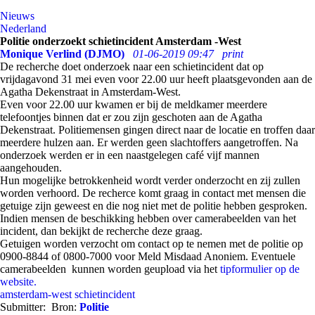
Nieuws
Nederland
Politie onderzoekt schietincident Amsterdam -West
Monique Verlind (DJMO)
01-06-2019 09:47
print
De recherche doet onderzoek naar een schietincident dat op
vrijdagavond 31 mei even voor 22.00 uur heeft plaatsgevonden aan de
Agatha Dekenstraat in Amsterdam-West.
Even voor 22.00 uur kwamen er bij de meldkamer meerdere
telefoontjes binnen dat er zou zijn geschoten aan de Agatha
Dekenstraat. Politiemensen gingen direct naar de locatie en troffen daar
meerdere hulzen aan. Er werden geen slachtoffers aangetroffen. Na
onderzoek werden er in een naastgelegen café vijf mannen
aangehouden.
Hun mogelijke betrokkenheid wordt verder onderzocht en zij zullen
worden verhoord. De recherce komt graag in contact met mensen die
getuige zijn geweest en die nog niet met de politie hebben gesproken.
Indien mensen de beschikking hebben over camerabeelden van het
incident, dan bekijkt de recherche deze graag.
Getuigen worden verzocht om contact op te nemen met de politie op
0900-8844 of 0800-7000 voor Meld Misdaad Anoniem. Eventuele
camerabeelden kunnen worden geupload via het
tipformulier op de
website.
amsterdam-west
schietincident
Submitter:
Bron:
Politie