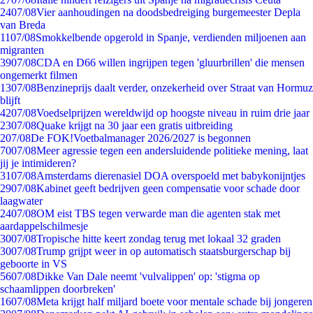
24
07/08
Vier aanhoudingen na doodsbedreiging burgemeester Depla
van Breda
11
07/08
Smokkelbende opgerold in Spanje, verdienden miljoenen aan
migranten
39
07/08
CDA en D66 willen ingrijpen tegen 'gluurbrillen' die mensen
ongemerkt filmen
13
07/08
Benzineprijs daalt verder, onzekerheid over Straat van Hormuz
blijft
42
07/08
Voedselprijzen wereldwijd op hoogste niveau in ruim drie jaar
23
07/08
Quake krijgt na 30 jaar een gratis uitbreiding
2
07/08
De FOK!Voetbalmanager 2026/2027 is begonnen
70
07/08
Meer agressie tegen een andersluidende politieke mening, laat
jij je intimideren?
31
07/08
Amsterdams dierenasiel DOA overspoeld met babykonijntjes
29
07/08
Kabinet geeft bedrijven geen compensatie voor schade door
laagwater
24
07/08
OM eist TBS tegen verwarde man die agenten stak met
aardappelschilmesje
30
07/08
Tropische hitte keert zondag terug met lokaal 32 graden
30
07/08
Trump grijpt weer in op automatisch staatsburgerschap bij
geboorte in VS
56
07/08
Dikke Van Dale neemt 'vulvalippen' op: 'stigma op
schaamlippen doorbreken'
16
07/08
Meta krijgt half miljard boete voor mentale schade bij jongeren