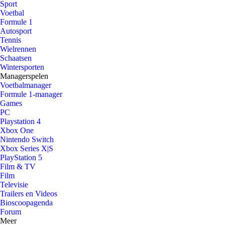
Sport
Voetbal
Formule 1
Autosport
Tennis
Wielrennen
Schaatsen
Wintersporten
Managerspelen
Voetbalmanager
Formule 1-manager
Games
PC
Playstation 4
Xbox One
Nintendo Switch
Xbox Series X|S
PlayStation 5
Film & TV
Film
Televisie
Trailers en Videos
Bioscoopagenda
Forum
Meer