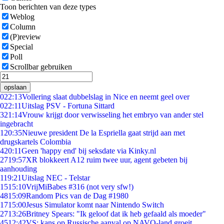
Toon berichten van deze types
Weblog
Column
(P)review
Special
Poll
Scrollbar gebruiken
opslaan
0
22:13
Vollering slaat dubbelslag in Nice en neemt geel over
0
22:11
Uitslag PSV - Fortuna Sittard
3
21:14
Vrouw krijgt door verwisseling het embryo van ander stel
ingebracht
1
20:35
Nieuwe president De la Espriella gaat strijd aan met
drugskartels Colombia
4
20:11
Geen 'happy end' bij seksdate via Kinky.nl
27
19:57
XR blokkeert A12 ruim twee uur, agent gebeten bij
aanhouding
1
19:21
Uitslag NEC - Telstar
15
15:10
VrijMiBabes #316 (not very sfw!)
48
15:09
Random Pics van de Dag #1980
17
15:00
Jesus Simulator komt naar Nintendo Switch
27
13:26
Britney Spears: "Ik geloof dat ik heb gefaald als moeder"
45
12:42
VS: kans op Russische aanval op NAVO-land groeit,