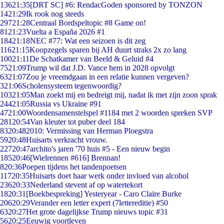
136
21:35
[DRT SC] #6: RendacGoden sponsored by TONZON
14
21:29
Ik rook nog steeds
297
21:28
Centraal Bordspeltopic #8 Game on!
81
21:23
Vuelta a España 2026 #1
184
21:18
NEC #77: Wat een seizoen is dit zeg
116
21:15
Koopzegels sparen bij AH duurt straks 2x zo lang
100
21:11
De Schatkamer van Beeld & Geluid #4
75
21:09
Trump wil dat J.D. Vance hem in 2028 opvolgt
63
21:07
Zou je vreemdgaan in een relatie kunnen vergeven?
3
21:06
Scholensysteem tegenwoordig?
103
21:05
Man zoekt mij en bedreigt mij, nadat ik met zijn zoon sprak
244
21:05
Russia vs Ukraine #91
47
21:00
Woordensamenstelspel #1184 met 2 woorden spreken SVP
281
20:54
Van kleuter tot puber deel 184
83
20:48
2010: Vermissing van Herman Ploegstra
59
20:48
Huisarts verkracht vrouw.
227
20:47
archito's jaren '70 huis #5 - Een nieuw begin
185
20:46
[Wielrennen #616] Brennan!
8
20:36
Poepen tijdens het tandenpoetsen
117
20:35
Huisarts doet haar werk onder invloed van alcohol
236
20:33
Nederland stevent af op watertekort
18
20:31
[Boekbespreking] Yesteryear - Caro Claire Burke
206
20:29
Verander een letter expert (7lettereditie) #50
63
20:27
Het grote dagelijkse Trump nieuws topic #31
56
20:25
Eeuwig voortleven