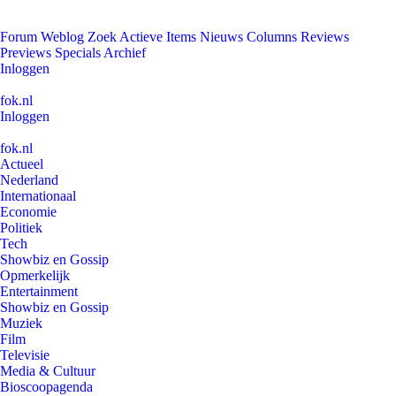
Forum
Weblog
Zoek
Actieve Items
Nieuws
Columns
Reviews
Previews
Specials
Archief
Inloggen
fok.nl
Inloggen
fok.nl
Actueel
Nederland
Internationaal
Economie
Politiek
Tech
Showbiz en Gossip
Opmerkelijk
Entertainment
Showbiz en Gossip
Muziek
Film
Televisie
Media & Cultuur
Bioscoopagenda