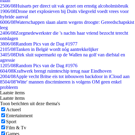
maan
25
06/08
Huisarts per direct uit vak gezet om ernstig alcoholmisbruik
19
06/08
Drone met explosieven bij Duits vliegveld voedt vrees voor
hybride aanval
60
06/08
Waterschappen slaan alarm wegens droogte: Gereedschapskist
leeg
24
06/08
Zorgmedewerkster die 's nachts haar vriend bezocht terecht
ontslagen
38
06/08
Random Pics van de Dag #1977
21
05/08
Tanken in België wordt nóg aantrekkelijker
34
05/08
Dirk sluit supermarkt op de Wallen na golf van diefstal en
agressie
12
05/08
Random Pics van de Dag #1976
6
04/08
Kraftwerk brengt ruimteschip terug naar Eindhoven
20
04/08
Apple vecht Britse eis tot inbouwen backdoor in iCloud aan
85
04/08
'Witte' mannen discrimineren is volgens OM geen enkel
probleem
Laatste items
Laatste items
Toon berichten uit deze thema's
Actueel
Entertainment
Sport
Film & Tv
Games