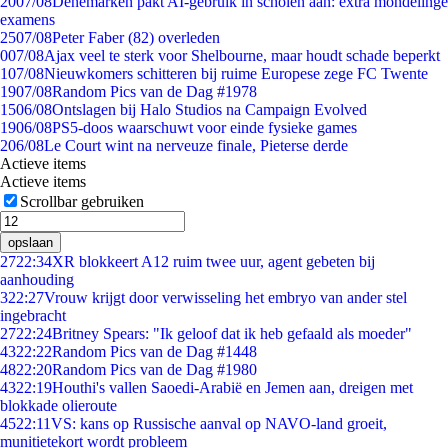
20
07/08
Denemarken pakt AI-gebruik in scholen aan: extra mondelinge
examens
25
07/08
Peter Faber (82) overleden
0
07/08
Ajax veel te sterk voor Shelbourne, maar houdt schade beperkt
1
07/08
Nieuwkomers schitteren bij ruime Europese zege FC Twente
19
07/08
Random Pics van de Dag #1978
15
06/08
Ontslagen bij Halo Studios na Campaign Evolved
19
06/08
PS5-doos waarschuwt voor einde fysieke games
2
06/08
Le Court wint na nerveuze finale, Pieterse derde
Actieve items
Actieve items
Scrollbar gebruiken
opslaan
27
22:34
XR blokkeert A12 ruim twee uur, agent gebeten bij
aanhouding
3
22:27
Vrouw krijgt door verwisseling het embryo van ander stel
ingebracht
27
22:24
Britney Spears: "Ik geloof dat ik heb gefaald als moeder"
43
22:22
Random Pics van de Dag #1448
48
22:20
Random Pics van de Dag #1980
43
22:19
Houthi's vallen Saoedi-Arabië en Jemen aan, dreigen met
blokkade olieroute
45
22:11
VS: kans op Russische aanval op NAVO-land groeit,
munitietekort wordt probleem