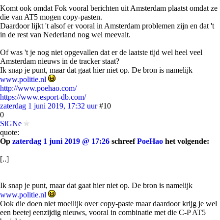
Komt ook omdat Fok vooral berichten uit Amsterdam plaatst omdat ze
die van AT5 mogen copy-pasten.
Daardoor lijkt 't alsof er vooral in Amsterdam problemen zijn en dat 't
in de rest van Nederland nog wel meevalt.
Of was 't je nog niet opgevallen dat er de laatste tijd wel heel veel
Amsterdam nieuws in de tracker staat?
Ik snap je punt, maar dat gaat hier niet op. De bron is namelijk
www.politie.nl
http://www.poehao.com/
https://www.esport-db.com/
zaterdag 1 juni 2019, 17:32 uur
#10
0
SiGNe
quote:
Op
zaterdag 1 juni 2019 @ 17:26
schreef
PoeHao
het volgende:
[..]
Ik snap je punt, maar dat gaat hier niet op. De bron is namelijk
www.politie.nl
Ook die doen niet moeilijk over copy-paste maar daardoor krijg je wel
een beetej eenzijdig nieuws, vooral in combinatie met die C-P AT5