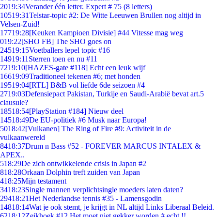
20
19:34
Verander één letter. Expert # 75 (8 letters)
105
19:31
Telstar-topic #2: De Witte Leeuwen Brullen nog altijd in
Velsen-Zuid!
177
19:28
[Keuken Kampioen Divisie] #44 Vitesse mag weg
0
19:22
[SHO FB] The SHO goes on
245
19:15
Voetballers lepel topic #16
149
19:11
Sterren toen en nu #11
72
19:10
[HAZES-gate #118] Echt een leuk wijf
166
19:09
Traditioneel tekenen #6; met honden
195
19:04
[RTL] B&B vol liefde 6de seizoen #4
27
19:03
Defensiepact Pakistan, Turkije en Saudi-Arabië bevat art.5
clausule?
185
18:54
[PlayStation #184] Nieuw deel
145
18:49
De EU-politiek #6 Musk naar Europa!
50
18:42
[Vulkanen] The Ring of Fire #9: Activiteit in de
vulkaanwereld
84
18:37
Drum n Bass #52 - FOREVER MARCUS INTALEX &
APEX..
5
18:29
De zich ontwikkelende crisis in Japan #2
8
18:28
Orkaan Dolphin treft zuiden van Japan
4
18:25
Mijn testament
34
18:23
Single mannen verplichtsingle moeders laten daten?
294
18:21
Het Nederlandse tennis #35 - Lamensgodin
148
18:14
Wat je ook stemt, je krijgt in NL altijd Links Liberaal Beleid.
62
18:12
Zeikhoek #12 Het moet niet gekker worden # echt !!