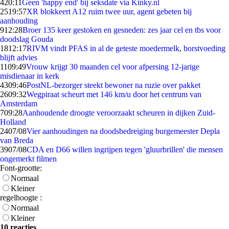
4
20:11
Geen 'happy end' bij seksdate via Kinky.nl
25
19:57
XR blokkeert A12 ruim twee uur, agent gebeten bij
aanhouding
9
12:28
Broer 135 keer gestoken en gesneden: zes jaar cel en tbs voor
doodslag Gouda
18
12:17
RIVM vindt PFAS in al de geteste moedermelk, borstvoeding
blijft advies
11
09:49
Vrouw krijgt 30 maanden cel voor afpersing 12-jarige
misdienaar in kerk
43
09:46
PostNL-bezorger steekt bewoner na ruzie over pakket
26
09:32
Wegpiraat scheurt met 146 km/u door het centrum van
Amsterdam
7
09:28
Aanhoudende droogte veroorzaakt scheuren in dijken Zuid-
Holland
24
07/08
Vier aanhoudingen na doodsbedreiging burgemeester Depla
van Breda
39
07/08
CDA en D66 willen ingrijpen tegen 'gluurbrillen' die mensen
ongemerkt filmen
Font-grootte:
Normaal
Kleiner
regelhoogte :
Normaal
Kleiner
10 reacties