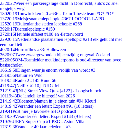
23
20:22
Weer een parkeergarage dicht in Dordrecht, auto's zo snel
mogelijk weg
180
20:19
Touwtrekken 2.0 #636 - Team 1 beste team *G* *O*
137
20:19
Meisjesnamenlepeltopic #367 LOOOOL LAPO
125
20:19
Buitenlandse steden lepeltopic #268
39
20:17
Dierenlepeltopic #150
37
20:16
Het hele alfabet #108 en 4letterwoord
229
20:15
Nederlandse plaatsnamen lepeltopic #213 elk gehucht met
een bord telt
40
20:14
Horrorfilms #33: Halloween
26
20:07
Twee zwaargewonden bij eenzijdig ongeval Zeeland.
52
20:05
OM-Teamleider met kinderporno is oud-directeur van twee
basisscholen
166
19:58
Dingen waar je enorm vrolijk van wordt #3
25
19:56
Natuur en Wild
16
19:54
Radio 2 #145 Ruud 66
47
19:47
[Netflix #210] TUDUM
212
19:43
[NL] Street View Quiz [#122] - Loogisch toch
101
19:43
De landelijke hittegolf van 2026
214
19:42
Bloemen/planten in je eigen tuin #94 Kleur!
148
19:42
Verander één letter: Expert #91 (10 letters)
2
19:41
Post hier je favoriete SHO podcast!
55
19:39
Verander één letter: Expert #143 (9 letters)
2
19:36
UEFA Super Cup #1 PSG - Aston Villa
173
19:36
Vandaag 40 jaar geleden... #3