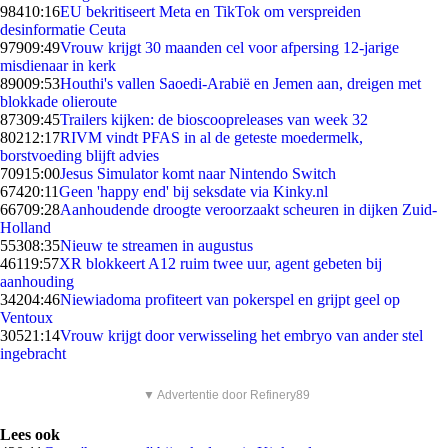
984
10:16
EU bekritiseert Meta en TikTok om verspreiden
desinformatie Ceuta
979
09:49
Vrouw krijgt 30 maanden cel voor afpersing 12-jarige
misdienaar in kerk
890
09:53
Houthi's vallen Saoedi-Arabië en Jemen aan, dreigen met
blokkade olieroute
873
09:45
Trailers kijken: de bioscoopreleases van week 32
802
12:17
RIVM vindt PFAS in al de geteste moedermelk,
borstvoeding blijft advies
709
15:00
Jesus Simulator komt naar Nintendo Switch
674
20:11
Geen 'happy end' bij seksdate via Kinky.nl
667
09:28
Aanhoudende droogte veroorzaakt scheuren in dijken Zuid-
Holland
553
08:35
Nieuw te streamen in augustus
461
19:57
XR blokkeert A12 ruim twee uur, agent gebeten bij
aanhouding
342
04:46
Niewiadoma profiteert van pokerspel en grijpt geel op
Ventoux
305
21:14
Vrouw krijgt door verwisseling het embryo van ander stel
ingebracht
▼ Advertentie door Refinery89
Lees ook