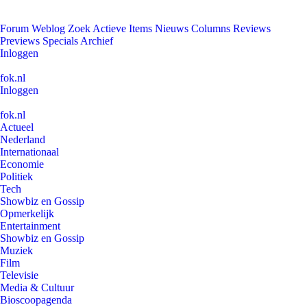
Forum
Weblog
Zoek
Actieve Items
Nieuws
Columns
Reviews
Previews
Specials
Archief
Inloggen
fok.nl
Inloggen
fok.nl
Actueel
Nederland
Internationaal
Economie
Politiek
Tech
Showbiz en Gossip
Opmerkelijk
Entertainment
Showbiz en Gossip
Muziek
Film
Televisie
Media & Cultuur
Bioscoopagenda