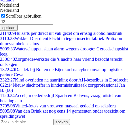
Nederland
Nederland
Scrollbar gebruiken
opslaan
21
14:09
Huisarts per direct uit vak gezet om ernstig alcoholmisbruik
31
10:28
Wakker Dier dient klacht in tegen insectenfabriek Protix om
duurzaamheidsclaims
50
09:33
Waterschappen slaan alarm wegens droogte: Gereedschapskist
leeg
23
06:40
Zorgmedewerkster die 's nachts haar vriend bezocht terecht
ontslagen
18
22:40
Datalek bij Bol en de Bijenkorf na cyberaanval op logistiek
partner Ceva
33
22:27
Kind overleden na aanrijding door AH-bestelbus in Dordrecht
6
22:14
Nieuw slachtoffer in kindermisbruikzaak zorgprofessional Jan
B. (66)
11
20:24
Accell, moederbedrijf Sparta en Batavus, vraagt uitstel van
betaling aan
37
05/08
Vinted-foto's van vrouwen massaal gedeeld op seksfora
50
05/08
Van den Brink zet nog eens 14 gemeenten onder toezicht om
spreidingswet