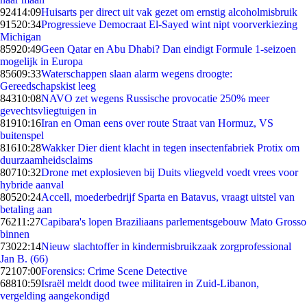
924
14:09
Huisarts per direct uit vak gezet om ernstig alcoholmisbruik
915
20:34
Progressieve Democraat El-Sayed wint nipt voorverkiezing
Michigan
859
20:49
Geen Qatar en Abu Dhabi? Dan eindigt Formule 1-seizoen
mogelijk in Europa
856
09:33
Waterschappen slaan alarm wegens droogte:
Gereedschapskist leeg
843
10:08
NAVO zet wegens Russische provocatie 250% meer
gevechtsvliegtuigen in
819
10:16
Iran en Oman eens over route Straat van Hormuz, VS
buitenspel
816
10:28
Wakker Dier dient klacht in tegen insectenfabriek Protix om
duurzaamheidsclaims
807
10:32
Drone met explosieven bij Duits vliegveld voedt vrees voor
hybride aanval
805
20:24
Accell, moederbedrijf Sparta en Batavus, vraagt uitstel van
betaling aan
762
11:27
Capibara's lopen Braziliaans parlementsgebouw Mato Grosso
binnen
730
22:14
Nieuw slachtoffer in kindermisbruikzaak zorgprofessional
Jan B. (66)
721
07:00
Forensics: Crime Scene Detective
688
10:59
Israël meldt dood twee militairen in Zuid-Libanon,
vergelding aangekondigd