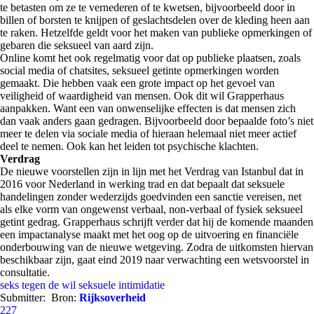
te betasten om ze te vernederen of te kwetsen, bijvoorbeeld door in
billen of borsten te knijpen of geslachtsdelen over de kleding heen aan
te raken. Hetzelfde geldt voor het maken van publieke opmerkingen of
gebaren die seksueel van aard zijn.
Online komt het ook regelmatig voor dat op publieke plaatsen, zoals
social media of chatsites, seksueel getinte opmerkingen worden
gemaakt. Die hebben vaak een grote impact op het gevoel van
veiligheid of waardigheid van mensen. Ook dit wil Grapperhaus
aanpakken. Want een van onwenselijke effecten is dat mensen zich
dan vaak anders gaan gedragen. Bijvoorbeeld door bepaalde foto’s niet
meer te delen via sociale media of hieraan helemaal niet meer actief
deel te nemen. Ook kan het leiden tot psychische klachten.
Verdrag
De nieuwe voorstellen zijn in lijn met het Verdrag van Istanbul dat in
2016 voor Nederland in werking trad en dat bepaalt dat seksuele
handelingen zonder wederzijds goedvinden een sanctie vereisen, net
als elke vorm van ongewenst verbaal, non-verbaal of fysiek seksueel
getint gedrag. Grapperhaus schrijft verder dat hij de komende maanden
een impactanalyse maakt met het oog op de uitvoering en financiële
onderbouwing van de nieuwe wetgeving. Zodra de uitkomsten hiervan
beschikbaar zijn, gaat eind 2019 naar verwachting een wetsvoorstel in
consultatie.
seks tegen de wil
seksuele intimidatie
Submitter:
Bron:
Rijksoverheid
227