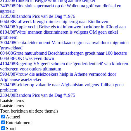
21
05/08
Tanken in België wordt nóg aantrekkelijker
34
05/08
Dirk sluit supermarkt op de Wallen na golf van diefstal en
agressie
12
05/08
Random Pics van de Dag #1976
6
04/08
Kraftwerk brengt ruimteschip terug naar Eindhoven
20
04/08
Apple vecht Britse eis tot inbouwen backdoor in iCloud aan
81
04/08
'Witte' mannen discrimineren is volgens OM geen enkel
probleem
30
04/08
Ceuta-leider noemt Marokkaanse grensaanval door migranten
'gruweldaad'
6
04/08
Grote natuurbrand Boschhuizerbergen groeit naar 100 hectare
6
04/08
FOK! was even down
41
04/08
Regering VS geeft scholen die 'genderidentiteit' van kinderen
verbergen voor ouders ultimatum
59
04/08
Vrouw die asielzoekers hielp in Athene vermoord door
Afghaanse asielzoeker
25
04/08
Lekker op vakantie naar Afghanistan volgens Taliban geen
probleem
23
04/08
Random Pics van de Dag #1975
Laatste items
Laatste items
Toon berichten uit deze thema's
Actueel
Entertainment
Sport