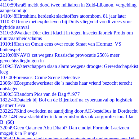
41
10:59
Israël meldt dood twee militairen in Zuid-Libanon, vergelding
aangekondigd
14
10:48
Hiroshima herdenkt slachtoffers atoombom, 81 jaar later
11
10:32
Drone met explosieven bij Duits vliegveld voedt vrees voor
hybride aanval
31
10:28
Wakker Dier dient klacht in tegen insectenfabriek Protix om
duurzaamheidsclaims
19
10:16
Iran en Oman eens over route Straat van Hormuz, VS
buitenspel
22
10:08
NAVO zet wegens Russische provocatie 250% meer
gevechtsvliegtuigen in
51
09:33
Waterschappen slaan alarm wegens droogte: Gereedschapskist
leeg
1
07:00
Forensics: Crime Scene Detective
23
06:40
Zorgmedewerkster die 's nachts haar vriend bezocht terecht
ontslagen
33
00:35
Random Pics van de Dag #1977
18
22:40
Datalek bij Bol en de Bijenkorf na cyberaanval op logistiek
partner Ceva
33
22:27
Kind overleden na aanrijding door AH-bestelbus in Dordrecht
6
22:14
Nieuw slachtoffer in kindermisbruikzaak zorgprofessional Jan
B. (66)
3
20:49
Geen Qatar en Abu Dhabi? Dan eindigt Formule 1-seizoen
mogelijk in Europa
5
20:44
Litouwen vindt opnieuw migrantentunnel onder grens met Wit-