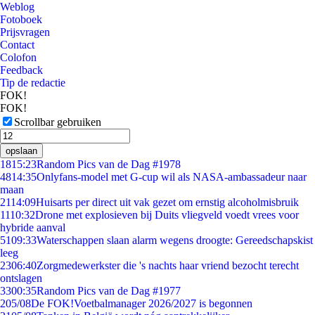
Weblog
Fotoboek
Prijsvragen
Contact
Colofon
Feedback
Tip de redactie
FOK!
FOK!
Scrollbar gebruiken
opslaan
18
15:23
Random Pics van de Dag #1978
48
14:35
Onlyfans-model met G-cup wil als NASA-ambassadeur naar
maan
21
14:09
Huisarts per direct uit vak gezet om ernstig alcoholmisbruik
11
10:32
Drone met explosieven bij Duits vliegveld voedt vrees voor
hybride aanval
51
09:33
Waterschappen slaan alarm wegens droogte: Gereedschapskist
leeg
23
06:40
Zorgmedewerkster die 's nachts haar vriend bezocht terecht
ontslagen
33
00:35
Random Pics van de Dag #1977
2
05/08
De FOK!Voetbalmanager 2026/2027 is begonnen