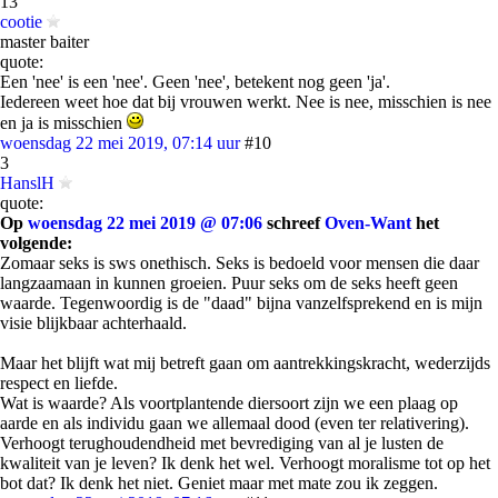
13
cootie
master baiter
quote:
Een 'nee' is een 'nee'. Geen 'nee', betekent nog geen 'ja'.
Iedereen weet hoe dat bij vrouwen werkt. Nee is nee, misschien is nee
en ja is misschien
woensdag 22 mei 2019, 07:14 uur
#10
3
HanslH
quote:
Op
woensdag 22 mei 2019 @ 07:06
schreef
Oven-Want
het
volgende:
Zomaar seks is sws onethisch. Seks is bedoeld voor mensen die daar
langzaamaan in kunnen groeien. Puur seks om de seks heeft geen
waarde. Tegenwoordig is de "daad" bijna vanzelfsprekend en is mijn
visie blijkbaar achterhaald.
Maar het blijft wat mij betreft gaan om aantrekkingskracht, wederzijds
respect en liefde.
Wat is waarde? Als voortplantende diersoort zijn we een plaag op
aarde en als individu gaan we allemaal dood (even ter relativering).
Verhoogt terughoudendheid met bevrediging van al je lusten de
kwaliteit van je leven? Ik denk het wel. Verhoogt moralisme tot op het
bot dat? Ik denk het niet. Geniet maar met mate zou ik zeggen.