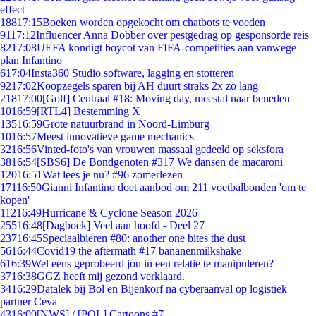
effect
188
17:15
Boeken worden opgekocht om chatbots te voeden
91
17:12
Influencer Anna Dobber over pestgedrag op gesponsorde reis
82
17:08
UEFA kondigt boycot van FIFA-competities aan vanwege
plan Infantino
6
17:04
Insta360 Studio software, lagging en stotteren
92
17:02
Koopzegels sparen bij AH duurt straks 2x zo lang
218
17:00
[Golf] Centraal #18: Moving day, meestal naar beneden
10
16:59
[RTL4] Bestemming X
135
16:59
Grote natuurbrand in Noord-Limburg
10
16:57
Meest innovatieve game mechanics
32
16:56
Vinted-foto's van vrouwen massaal gedeeld op seksfora
38
16:54
[SBS6] De Bondgenoten #317 We dansen de macaroni
120
16:51
Wat lees je nu? #96 zomerlezen
171
16:50
Gianni Infantino doet aanbod om 211 voetbalbonden 'om te
kopen'
112
16:49
Hurricane & Cyclone Season 2026
255
16:48
[Dagboek] Veel aan hoofd - Deel 27
237
16:45
Speciaalbieren #80: another one bites the dust
56
16:44
Covid19 the aftermath #17 bananenmilkshake
6
16:39
Wel eens geprobeerd jou in een relatie te manipuleren?
37
16:38
GGZ heeft mij gezond verklaard.
34
16:29
Datalek bij Bol en Bijenkorf na cyberaanval op logistiek
partner Ceva
43
16:09
[NWS] / [POL] Cartoons #7