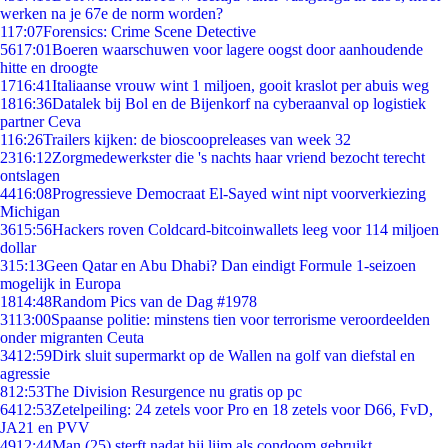
werken na je 67e de norm worden?
1
17:07
Forensics: Crime Scene Detective
56
17:01
Boeren waarschuwen voor lagere oogst door aanhoudende
hitte en droogte
17
16:41
Italiaanse vrouw wint 1 miljoen, gooit kraslot per abuis weg
18
16:36
Datalek bij Bol en de Bijenkorf na cyberaanval op logistiek
partner Ceva
1
16:26
Trailers kijken: de bioscoopreleases van week 32
23
16:12
Zorgmedewerkster die 's nachts haar vriend bezocht terecht
ontslagen
44
16:08
Progressieve Democraat El-Sayed wint nipt voorverkiezing
Michigan
36
15:56
Hackers roven Coldcard-bitcoinwallets leeg voor 114 miljoen
dollar
3
15:13
Geen Qatar en Abu Dhabi? Dan eindigt Formule 1-seizoen
mogelijk in Europa
18
14:48
Random Pics van de Dag #1978
31
13:00
Spaanse politie: minstens tien voor terrorisme veroordeelden
onder migranten Ceuta
34
12:59
Dirk sluit supermarkt op de Wallen na golf van diefstal en
agressie
8
12:53
The Division Resurgence nu gratis op pc
64
12:53
Zetelpeiling: 24 zetels voor Pro en 18 zetels voor D66, FvD,
JA21 en PVV
49
12:44
Man (25) sterft nadat hij lijm als condoom gebruikt