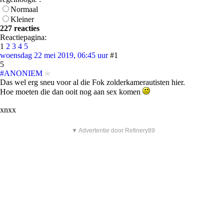
Normaal
Kleiner
227 reacties
Reactiepagina:
1
2
3
4
5
woensdag 22 mei 2019, 06:45 uur
#1
5
#ANONIEM
Das wel erg sneu voor al die Fok zolderkamerautisten hier.
Hoe moeten die dan ooit nog aan sex komen
xnxx
▼ Advertentie door Refinery89