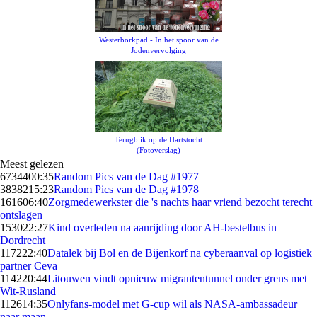
Westerborkpad - In het spoor van de
Jodenvervolging
Terugblik op de Hartstocht
(Fotoverslag)
Meest gelezen
67344
00:35
Random Pics van de Dag #1977
38382
15:23
Random Pics van de Dag #1978
1616
06:40
Zorgmedewerkster die 's nachts haar vriend bezocht terecht
ontslagen
1530
22:27
Kind overleden na aanrijding door AH-bestelbus in
Dordrecht
1172
22:40
Datalek bij Bol en de Bijenkorf na cyberaanval op logistiek
partner Ceva
1142
20:44
Litouwen vindt opnieuw migrantentunnel onder grens met
Wit-Rusland
1126
14:35
Onlyfans-model met G-cup wil als NASA-ambassadeur
naar maan