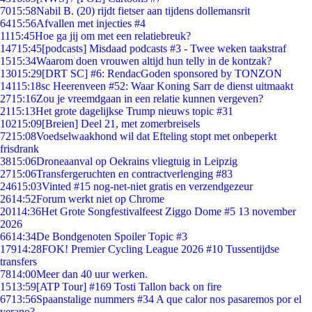
70
15:58
Nabil B. (20) rijdt fietser aan tijdens dollemansrit
64
15:56
Afvallen met injecties #4
11
15:45
Hoe ga jij om met een relatiebreuk?
147
15:45
[podcasts] Misdaad podcasts #3 - Twee weken taakstraf
15
15:34
Waarom doen vrouwen altijd hun telly in de kontzak?
130
15:29
[DRT SC] #6: RendacGoden sponsored by TONZON
141
15:18
sc Heerenveen #52: Waar Koning Sarr de dienst uitmaakt
27
15:16
Zou je vreemdgaan in een relatie kunnen vergeven?
21
15:13
Het grote dagelijkse Trump nieuws topic #31
102
15:09
[Breien] Deel 21, met zomerbreisels
72
15:08
Voedselwaakhond wil dat Efteling stopt met onbeperkt
frisdrank
38
15:06
Droneaanval op Oekrains vliegtuig in Leipzig
27
15:06
Transfergeruchten en contractverlenging #83
246
15:03
Vinted #15 nog-net-niet gratis en verzendgezeur
26
14:52
Forum werkt niet op Chrome
201
14:36
Het Grote Songfestivalfeest Ziggo Dome #5 13 november
2026
66
14:34
De Bondgenoten Spoiler Topic #3
179
14:28
FOK! Premier Cycling League 2026 #10 Tussentijdse
transfers
78
14:00
Meer dan 40 uur werken.
15
13:59
[ATP Tour] #169 Tosti Tallon back on fire
67
13:56
Spaanstalige nummers #34 A que calor nos pasaremos por el
verano?