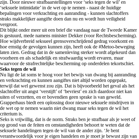
zijn. Door nieuwe strafbaarstellingen voor ‘seks tegen de wil’ en
‘seksuele intimidatie’ in de wet op te nemen - naast de huidige
bepalingen voor verkrachting en aanranding - kunnen slachtoffers
straks makkelijker aangifte doen dan nu en wordt hun veiligheid
vergroot.
Dit blijkt onder meer uit een brief die vandaag naar de Tweede Kamer
is gestuurd, mede namens minister Dekker (voor Rechtsbescherming).
Hoe wijdverbreid seksueel grensoverschrijdend gedrag voorkomt en
hoe ernstig de gevolgen kunnen zijn, heeft ook de #Metoo-beweging
laten zien. Gedrag dat in de samenleving sterker wordt afgekeurd dan
voorheen en als schadelijk en strafwaardig wordt ervaren, maar
waarvoor de strafrechtelijke bescherming op onderdelen tekortschiet.
Seks tegen de wil
Nu ligt de lat soms te hoog voor het bewijs van dwang bij aanranding
en verkrachting en kunnen aangiftes niet altijd worden opgepakt,
terwijl dat wel gewenst zou zijn. Dat is bijvoorbeeld het geval als het
slachtoffer uit angst ‘verstijft’ of ‘bevriest’ en zich daardoor niet kan
uiten of verzetten, en er bovendien geen sprake is van geweld.
Grapperhaus biedt een oplossing door nieuwe seksuele misdrijven in
de wet op te nemen waarin niet dwang maar seks tegen de wil het
criterium is.
Seks is vrijwillig, dat is de norm. Straks ben je strafbaar als je weet of
op grond van de feiten en omstandigheden behoort te weten dat de
seksuele handelingen tegen de wil van de ander zijn. ‘Je bent
verantwoordelijk voor je eigen handelen en je moet je bewust zijn van