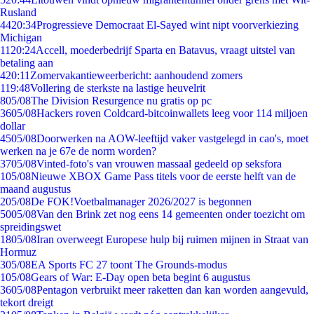
Rusland
44
20:34
Progressieve Democraat El-Sayed wint nipt voorverkiezing
Michigan
11
20:24
Accell, moederbedrijf Sparta en Batavus, vraagt uitstel van
betaling aan
4
20:11
Zomervakantieweerbericht: aanhoudend zomers
1
19:48
Vollering de sterkste na lastige heuvelrit
8
05/08
The Division Resurgence nu gratis op pc
36
05/08
Hackers roven Coldcard-bitcoinwallets leeg voor 114 miljoen
dollar
45
05/08
Doorwerken na AOW-leeftijd vaker vastgelegd in cao's, moet
werken na je 67e de norm worden?
37
05/08
Vinted-foto's van vrouwen massaal gedeeld op seksfora
1
05/08
Nieuwe XBOX Game Pass titels voor de eerste helft van de
maand augustus
2
05/08
De FOK!Voetbalmanager 2026/2027 is begonnen
50
05/08
Van den Brink zet nog eens 14 gemeenten onder toezicht om
spreidingswet
18
05/08
Iran overweegt Europese hulp bij ruimen mijnen in Straat van
Hormuz
3
05/08
EA Sports FC 27 toont The Grounds-modus
1
05/08
Gears of War: E-Day open beta begint 6 augustus
36
05/08
Pentagon verbruikt meer raketten dan kan worden aangevuld,
tekort dreigt