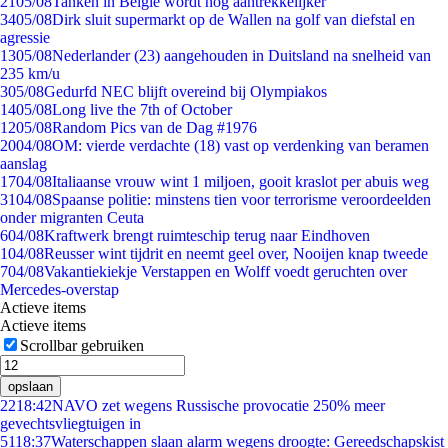
21
05/08
Tanken in België wordt nóg aantrekkelijker
34
05/08
Dirk sluit supermarkt op de Wallen na golf van diefstal en
agressie
13
05/08
Nederlander (23) aangehouden in Duitsland na snelheid van
235 km/u
3
05/08
Gedurfd NEC blijft overeind bij Olympiakos
14
05/08
Long live the 7th of October
12
05/08
Random Pics van de Dag #1976
20
04/08
OM: vierde verdachte (18) vast op verdenking van beramen
aanslag
17
04/08
Italiaanse vrouw wint 1 miljoen, gooit kraslot per abuis weg
31
04/08
Spaanse politie: minstens tien voor terrorisme veroordeelden
onder migranten Ceuta
6
04/08
Kraftwerk brengt ruimteschip terug naar Eindhoven
1
04/08
Reusser wint tijdrit en neemt geel over, Nooijen knap tweede
7
04/08
Vakantiekiekje Verstappen en Wolff voedt geruchten over
Mercedes-overstap
Actieve items
Actieve items
Scrollbar gebruiken
opslaan
22
18:42
NAVO zet wegens Russische provocatie 250% meer
gevechtsvliegtuigen in
51
18:37
Waterschappen slaan alarm wegens droogte: Gereedschapskist