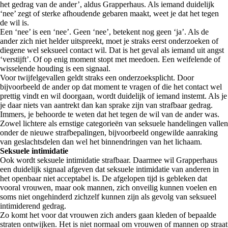
het gedrag van de ander’, aldus Grapperhaus. Als iemand duidelijk
‘nee’ zegt of sterke afhoudende gebaren maakt, weet je dat het tegen
de wil is.
Een ‘nee’ is een ‘nee’. Geen ‘nee’, betekent nog geen ‘ja’. Als de
ander zich niet helder uitspreekt, moet je straks eerst onderzoeken of
diegene wel seksueel contact wil. Dat is het geval als iemand uit angst
‘verstijft’. Of op enig moment stopt met meedoen. Een weifelende of
wisselende houding is een signaal.
Voor twijfelgevallen geldt straks een onderzoeksplicht. Door
bijvoorbeeld de ander op dat moment te vragen of die het contact wel
prettig vindt en wil doorgaan, wordt duidelijk of iemand instemt. Als je
je daar niets van aantrekt dan kan sprake zijn van strafbaar gedrag.
Immers, je behoorde te weten dat het tegen de wil van de ander was.
Zowel lichtere als ernstige categorieën van seksuele handelingen vallen
onder de nieuwe strafbepalingen, bijvoorbeeld ongewilde aanraking
van geslachtsdelen dan wel het binnendringen van het lichaam.
Seksuele intimidatie
Ook wordt seksuele intimidatie strafbaar. Daarmee wil Grapperhaus
een duidelijk signaal afgeven dat seksuele intimidatie van anderen in
het openbaar niet acceptabel is. De afgelopen tijd is gebleken dat
vooral vrouwen, maar ook mannen, zich onveilig kunnen voelen en
soms niet ongehinderd zichzelf kunnen zijn als gevolg van seksueel
intimiderend gedrag.
Zo komt het voor dat vrouwen zich anders gaan kleden of bepaalde
straten ontwijken. Het is niet normaal om vrouwen of mannen op straat