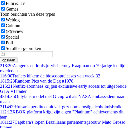
Film & Tv
Games
Toon berichten van deze types
Weblog
Column
(P)review
Special
Poll
Scrollbar gebruiken
opslaan
2
18:20
Zangeres en Idols-jurylid Jerney Kaagman op 79-jarige leeftijd
overleden
1
16:00
Trailers kijken: de bioscoopreleases van week 32
18
15:23
Random Pics van de Dag #1978
2
15:21
Netflix-abonnees krijgen exclusieve early access tot uitgebreide
GTA VI trailer
48
14:35
Onlyfans-model met G-cup wil als NASA-ambassadeur naar
maan
21
14:09
Huisarts per direct uit vak gezet om ernstig alcoholmisbruik
1
12:12
XBOX platform krijgt zijn eigen "Platinum" achievements dit
jaar
10
11:27
Capibara's lopen Braziliaans parlementsgebouw Mato Grosso
binnen