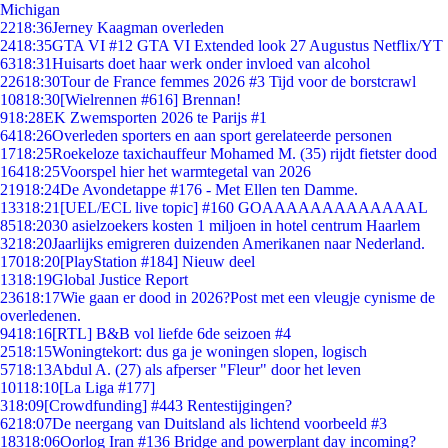
Michigan
22
18:36
Jerney Kaagman overleden
24
18:35
GTA VI #12 GTA VI Extended look 27 Augustus Netflix/YT
63
18:31
Huisarts doet haar werk onder invloed van alcohol
226
18:30
Tour de France femmes 2026 #3 Tijd voor de borstcrawl
108
18:30
[Wielrennen #616] Brennan!
9
18:28
EK Zwemsporten 2026 te Parijs #1
64
18:26
Overleden sporters en aan sport gerelateerde personen
17
18:25
Roekeloze taxichauffeur Mohamed M. (35) rijdt fietster dood
164
18:25
Voorspel hier het warmtegetal van 2026
219
18:24
De Avondetappe #176 - Met Ellen ten Damme.
133
18:21
[UEL/ECL live topic] #160 GOAAAAAAAAAAAAAL
85
18:20
30 asielzoekers kosten 1 miljoen in hotel centrum Haarlem
32
18:20
Jaarlijks emigreren duizenden Amerikanen naar Nederland.
170
18:20
[PlayStation #184] Nieuw deel
13
18:19
Global Justice Report
236
18:17
Wie gaan er dood in 2026?Post met een vleugje cynisme de
overledenen.
94
18:16
[RTL] B&B vol liefde 6de seizoen #4
25
18:15
Woningtekort: dus ga je woningen slopen, logisch
57
18:13
Abdul A. (27) als afperser "Fleur" door het leven
101
18:10
[La Liga #177]
3
18:09
[Crowdfunding] #443 Rentestijgingen?
62
18:07
De neergang van Duitsland als lichtend voorbeeld #3
183
18:06
Oorlog Iran #136 Bridge and powerplant day incoming?