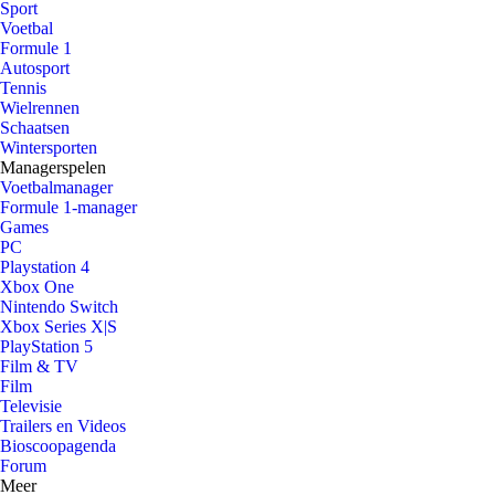
Sport
Voetbal
Formule 1
Autosport
Tennis
Wielrennen
Schaatsen
Wintersporten
Managerspelen
Voetbalmanager
Formule 1-manager
Games
PC
Playstation 4
Xbox One
Nintendo Switch
Xbox Series X|S
PlayStation 5
Film & TV
Film
Televisie
Trailers en Videos
Bioscoopagenda
Forum
Meer