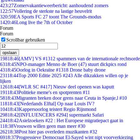
4
23:27
Zomervakantieweerbericht: aanhoudend zomers
1
22:57
Vollering de sterkste na lastige heuvelrit
3
20:59
EA Sports FC 27 toont The Grounds-modus
14
20:46
Long live the 7th of October
Forum
Forum
Scrollbar gebruiken
opslaan
198
18:46
[AMV] VS #1312 spammers van de internationale rechtsorde
63
18:45
NPO-manager Menno de Boer (47) stuurt dickpics rond
43
18:45
Oorlog in Oekraïne #1318 Drone baby drone
231
18:44
Top 2000 Editie 2025 #243 Alle dikzakken willen op je
lijken
126
18:44
[WLR SC #417] Nieuw deel openen was kaputt
191
18:43
Politieke meme's en spotprenten #11
58
18:43
Migranten breken door grens naar Ceuta in Spanje,l #10
118
18:43
[Nederlands Elftal] Op naar Louis IV?
104
18:43
Kappersoorlog teistert Regio Rijnmond
298
18:42
[INFLUENCERS #294] supermarkt Safari
244
18:42
Asielzoekers #22 : Het Europese migratiepact gaat in
1
18:38
Vrouwen willen geen man meer #30
262
18:38
Post hier pas overleden muzikanten #32
69
18:37
Progressieve Democraat El-Sayed wint nipt voorverkiezing