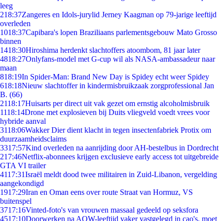
leeg
2
18:37
Zangeres en Idols-jurylid Jerney Kaagman op 79-jarige leeftijd
overleden
10
18:37
Capibara's lopen Braziliaans parlementsgebouw Mato Grosso
binnen
14
18:30
Hiroshima herdenkt slachtoffers atoombom, 81 jaar later
48
18:27
Onlyfans-model met G-cup wil als NASA-ambassadeur naar
maan
8
18:19
In Spider-Man: Brand New Day is Spidey echt weer Spidey
6
18:18
Nieuw slachtoffer in kindermisbruikzaak zorgprofessional Jan
B. (66)
21
18:17
Huisarts per direct uit vak gezet om ernstig alcoholmisbruik
11
18:14
Drone met explosieven bij Duits vliegveld voedt vrees voor
hybride aanval
31
18:06
Wakker Dier dient klacht in tegen insectenfabriek Protix om
duurzaamheidsclaims
33
17:57
Kind overleden na aanrijding door AH-bestelbus in Dordrecht
2
17:46
Netflix-abonnees krijgen exclusieve early access tot uitgebreide
GTA VI trailer
41
17:31
Israël meldt dood twee militairen in Zuid-Libanon, vergelding
aangekondigd
19
17:29
Iran en Oman eens over route Straat van Hormuz, VS
buitenspel
37
17:16
Vinted-foto's van vrouwen massaal gedeeld op seksfora
45
17:10
Doorwerken na AOW-leeftijd vaker vastgelegd in cao's, moet