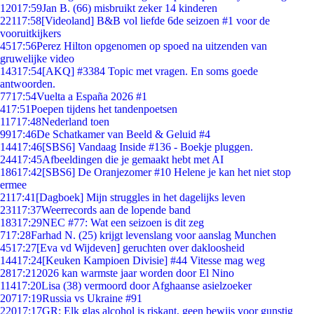
120
17:59
Jan B. (66) misbruikt zeker 14 kinderen
221
17:58
[Videoland] B&B vol liefde 6de seizoen #1 voor de
vooruitkijkers
45
17:56
Perez Hilton opgenomen op spoed na uitzenden van
gruwelijke video
143
17:54
[AKQ] #3384 Topic met vragen. En soms goede
antwoorden.
77
17:54
Vuelta a España 2026 #1
4
17:51
Poepen tijdens het tandenpoetsen
117
17:48
Nederland toen
99
17:46
De Schatkamer van Beeld & Geluid #4
144
17:46
[SBS6] Vandaag Inside #136 - Boekje pluggen.
244
17:45
Afbeeldingen die je gemaakt hebt met AI
186
17:42
[SBS6] De Oranjezomer #10 Helene je kan het niet stop
ermee
21
17:41
[Dagboek] Mijn struggles in het dagelijks leven
231
17:37
Weerrecords aan de lopende band
183
17:29
NEC #77: Wat een seizoen is dit zeg
7
17:28
Farhad N. (25) krijgt levenslang voor aanslag Munchen
45
17:27
[Eva vd Wijdeven] geruchten over dakloosheid
144
17:24
[Keuken Kampioen Divisie] #44 Vitesse mag weg
28
17:21
2026 kan warmste jaar worden door El Nino
114
17:20
Lisa (38) vermoord door Afghaanse asielzoeker
207
17:19
Russia vs Ukraine #91
220
17:17
GR: Elk glas alcohol is riskant, geen bewijs voor gunstig