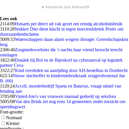
▼ Advertentie door Refinery89
Lees ook
21
14:09
Huisarts per direct uit vak gezet om ernstig alcoholmisbruik
31
10:28
Wakker Dier dient klacht in tegen insectenfabriek Protix om
duurzaamheidsclaims
50
09:33
Waterschappen slaan alarm wegens droogte: Gereedschapskist
leeg
23
06:40
Zorgmedewerkster die 's nachts haar vriend bezocht terecht
ontslagen
18
22:40
Datalek bij Bol en de Bijenkorf na cyberaanval op logistiek
partner Ceva
33
22:27
Kind overleden na aanrijding door AH-bestelbus in Dordrecht
6
22:14
Nieuw slachtoffer in kindermisbruikzaak zorgprofessional Jan
B. (66)
11
20:24
Accell, moederbedrijf Sparta en Batavus, vraagt uitstel van
betaling aan
37
05/08
Vinted-foto's van vrouwen massaal gedeeld op seksfora
50
05/08
Van den Brink zet nog eens 14 gemeenten onder toezicht om
spreidingswet
Font-grootte:
Normaal
Kleiner
regelhoogte :