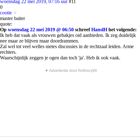
woensdag 22 mei 2019, 07:16 uur
#11
0
cootie
master baiter
quote:
Op
woensdag 22 mei 2019 @ 06:50
schreef
HanslH
het volgende:
Ik heb dat vaak als vrouwen gebakjes oid aanbieden. Ik zeg duidelijk
nee maar ze blijven maar doordrammen.
Zal wel tot veel welles nietes discussies in de rechtzaal leiden. Arme
rechters.
Waarschijnlijk zeggen je ogen dan toch 'ja'. Heb ik ook vaak.
▼ Advertentie door Refinery89