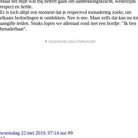
Maar het blijft wat mij betreft gaan om aantrekkingskracht, wederzijds
respect en liefde.
Er is toch altijd een moment dat je respectvol toenadering zoekt, om
elkaars bedoelingen te ontdekken. Nee is nee. Maar zelfs dat kan nu tot
aangifte leiden. Straks lopen we allemaal rond met een bordje: "Ik ben
benaderbaar".
▼ Advertentie door Refinery89
woensdag 22 mei 2019, 07:14 uur
#9