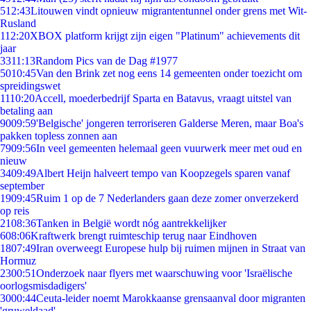
5
12:43
Litouwen vindt opnieuw migrantentunnel onder grens met Wit-
Rusland
1
12:20
XBOX platform krijgt zijn eigen "Platinum" achievements dit
jaar
33
11:13
Random Pics van de Dag #1977
50
10:45
Van den Brink zet nog eens 14 gemeenten onder toezicht om
spreidingswet
11
10:20
Accell, moederbedrijf Sparta en Batavus, vraagt uitstel van
betaling aan
90
09:59
'Belgische' jongeren terroriseren Galderse Meren, maar Boa's
pakken topless zonnen aan
79
09:56
In veel gemeenten helemaal geen vuurwerk meer met oud en
nieuw
34
09:49
Albert Heijn halveert tempo van Koopzegels sparen vanaf
september
19
09:45
Ruim 1 op de 7 Nederlanders gaan deze zomer onverzekerd
op reis
21
08:36
Tanken in België wordt nóg aantrekkelijker
6
08:06
Kraftwerk brengt ruimteschip terug naar Eindhoven
18
07:49
Iran overweegt Europese hulp bij ruimen mijnen in Straat van
Hormuz
23
00:51
Onderzoek naar flyers met waarschuwing voor 'Israëlische
oorlogsmisdadigers'
30
00:44
Ceuta-leider noemt Marokkaanse grensaanval door migranten
'gruweldaad'