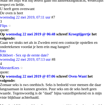
Maar het blijft wat mij betreft gaan om aantrekkingskracht, wederzijds
respect en liefde.
U heeft geen ovenwant
De oven is heet
woensdag 22 mei 2019, 07:11 uur
#7
3
Flips
quote:
Op
woensdag 22 mei 2019 @ 06:48
schreef
Kroegtijgertje
het
volgende:
Gaan we straks net als in Zweden eerst een contractje opstellen en
ondertekenen voordat je hem erin mag hangen?
foto
Klikbeet - Sex op de eerste date?
woensdag 22 mei 2019, 07:13 uur
#8
4
MeesterKees
quote:
Op
woensdag 22 mei 2019 @ 07:06
schreef
Oven-Want
het
volgende:
Zomaar seks is sws onethisch. Seks is bedoeld voor mensen die daar
langzaamaan in kunnen groeien. Puur seks om de seks heeft geen
waarde. Tegenwoordig is de "daad" bijna vanzelfsprekend en is mijn
visie blijkbaar achterhaald.