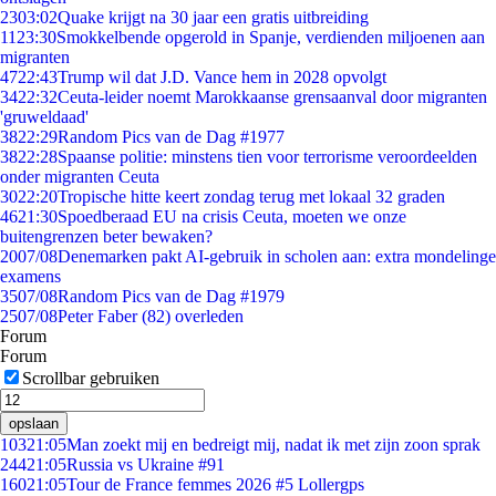
23
03:02
Quake krijgt na 30 jaar een gratis uitbreiding
11
23:30
Smokkelbende opgerold in Spanje, verdienden miljoenen aan
migranten
47
22:43
Trump wil dat J.D. Vance hem in 2028 opvolgt
34
22:32
Ceuta-leider noemt Marokkaanse grensaanval door migranten
'gruweldaad'
38
22:29
Random Pics van de Dag #1977
38
22:28
Spaanse politie: minstens tien voor terrorisme veroordeelden
onder migranten Ceuta
30
22:20
Tropische hitte keert zondag terug met lokaal 32 graden
46
21:30
Spoedberaad EU na crisis Ceuta, moeten we onze
buitengrenzen beter bewaken?
20
07/08
Denemarken pakt AI-gebruik in scholen aan: extra mondelinge
examens
35
07/08
Random Pics van de Dag #1979
25
07/08
Peter Faber (82) overleden
Forum
Forum
Scrollbar gebruiken
opslaan
103
21:05
Man zoekt mij en bedreigt mij, nadat ik met zijn zoon sprak
244
21:05
Russia vs Ukraine #91
160
21:05
Tour de France femmes 2026 #5 Lollergps