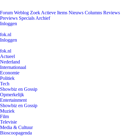
Forum
Weblog
Zoek
Actieve Items
Nieuws
Columns
Reviews
Previews
Specials
Archief
Inloggen
fok.nl
Inloggen
fok.nl
Actueel
Nederland
Internationaal
Economie
Politiek
Tech
Showbiz en Gossip
Opmerkelijk
Entertainment
Showbiz en Gossip
Muziek
Film
Televisie
Media & Cultuur
Bioscoopagenda