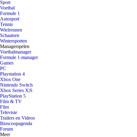
Sport
Voetbal
Formule 1
Autosport
Tennis
Wielrennen
Schaatsen
Wintersporten
Managerspelen
Voetbalmanager
Formule 1-manager
Games
PC
Playstation 4
Xbox One
Nintendo Switch
Xbox Series X|S
PlayStation 5
Film & TV
Film
Televisie
Trailers en Videos
Bioscoopagenda
Forum
Meer