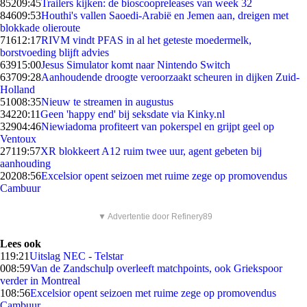
852
09:45
Trailers kijken: de bioscoopreleases van week 32
846
09:53
Houthi's vallen Saoedi-Arabië en Jemen aan, dreigen met
blokkade olieroute
716
12:17
RIVM vindt PFAS in al het geteste moedermelk,
borstvoeding blijft advies
639
15:00
Jesus Simulator komt naar Nintendo Switch
637
09:28
Aanhoudende droogte veroorzaakt scheuren in dijken Zuid-
Holland
510
08:35
Nieuw te streamen in augustus
342
20:11
Geen 'happy end' bij seksdate via Kinky.nl
329
04:46
Niewiadoma profiteert van pokerspel en grijpt geel op
Ventoux
271
19:57
XR blokkeert A12 ruim twee uur, agent gebeten bij
aanhouding
202
08:56
Excelsior opent seizoen met ruime zege op promovendus
Cambuur
▼ Advertentie door Refinery89
Lees ook
1
19:21
Uitslag NEC - Telstar
0
08:59
Van de Zandschulp overleeft matchpoints, ook Griekspoor
verder in Montreal
1
08:56
Excelsior opent seizoen met ruime zege op promovendus
Cambuur