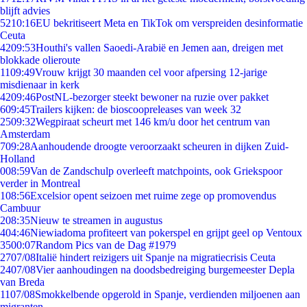
blijft advies
52
10:16
EU bekritiseert Meta en TikTok om verspreiden desinformatie
Ceuta
42
09:53
Houthi's vallen Saoedi-Arabië en Jemen aan, dreigen met
blokkade olieroute
11
09:49
Vrouw krijgt 30 maanden cel voor afpersing 12-jarige
misdienaar in kerk
42
09:46
PostNL-bezorger steekt bewoner na ruzie over pakket
6
09:45
Trailers kijken: de bioscoopreleases van week 32
25
09:32
Wegpiraat scheurt met 146 km/u door het centrum van
Amsterdam
7
09:28
Aanhoudende droogte veroorzaakt scheuren in dijken Zuid-
Holland
0
08:59
Van de Zandschulp overleeft matchpoints, ook Griekspoor
verder in Montreal
1
08:56
Excelsior opent seizoen met ruime zege op promovendus
Cambuur
2
08:35
Nieuw te streamen in augustus
4
04:46
Niewiadoma profiteert van pokerspel en grijpt geel op Ventoux
35
00:07
Random Pics van de Dag #1979
27
07/08
Italië hindert reizigers uit Spanje na migratiecrisis Ceuta
24
07/08
Vier aanhoudingen na doodsbedreiging burgemeester Depla
van Breda
11
07/08
Smokkelbende opgerold in Spanje, verdienden miljoenen aan
migranten