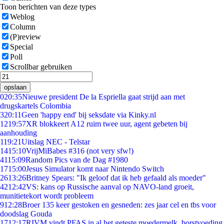
Toon berichten van deze types
Weblog
Column
(P)review
Special
Poll
Scrollbar gebruiken
opslaan
0
20:35
Nieuwe president De la Espriella gaat strijd aan met
drugskartels Colombia
3
20:11
Geen 'happy end' bij seksdate via Kinky.nl
12
19:57
XR blokkeert A12 ruim twee uur, agent gebeten bij
aanhouding
1
19:21
Uitslag NEC - Telstar
14
15:10
VrijMiBabes #316 (not very sfw!)
41
15:09
Random Pics van de Dag #1980
17
15:00
Jesus Simulator komt naar Nintendo Switch
26
13:26
Britney Spears: "Ik geloof dat ik heb gefaald als moeder"
42
12:42
VS: kans op Russische aanval op NAVO-land groeit,
munitietekort wordt probleem
9
12:28
Broer 135 keer gestoken en gesneden: zes jaar cel en tbs voor
doodslag Gouda
17
12:17
RIVM vindt PFAS in al het geteste moedermelk, borstvoeding