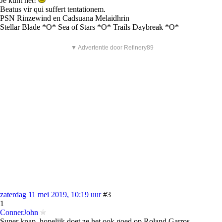
Je kunt het!
Beatus vir qui suffert tentationem.
PSN Rinzewind en Cadsuana Melaidhrin
Stellar Blade *O* Sea of Stars *O* Trails Daybreak *O*
▼ Advertentie door Refinery89
zaterdag 11 mei 2019, 10:19 uur
#3
1
ConnerJohn
Super knap..hopelijk doet ze het ook goed op Roland Garros.