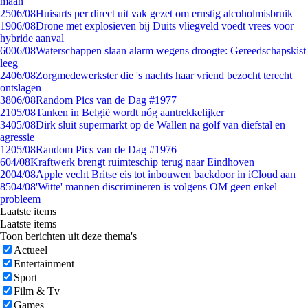
maan
25
06/08
Huisarts per direct uit vak gezet om ernstig alcoholmisbruik
19
06/08
Drone met explosieven bij Duits vliegveld voedt vrees voor
hybride aanval
60
06/08
Waterschappen slaan alarm wegens droogte: Gereedschapskist
leeg
24
06/08
Zorgmedewerkster die 's nachts haar vriend bezocht terecht
ontslagen
38
06/08
Random Pics van de Dag #1977
21
05/08
Tanken in België wordt nóg aantrekkelijker
34
05/08
Dirk sluit supermarkt op de Wallen na golf van diefstal en
agressie
12
05/08
Random Pics van de Dag #1976
6
04/08
Kraftwerk brengt ruimteschip terug naar Eindhoven
20
04/08
Apple vecht Britse eis tot inbouwen backdoor in iCloud aan
85
04/08
'Witte' mannen discrimineren is volgens OM geen enkel
probleem
Laatste items
Laatste items
Toon berichten uit deze thema's
Actueel
Entertainment
Sport
Film & Tv
Games