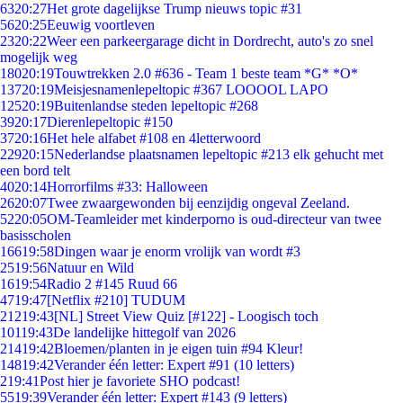
63
20:27
Het grote dagelijkse Trump nieuws topic #31
56
20:25
Eeuwig voortleven
23
20:22
Weer een parkeergarage dicht in Dordrecht, auto's zo snel
mogelijk weg
180
20:19
Touwtrekken 2.0 #636 - Team 1 beste team *G* *O*
137
20:19
Meisjesnamenlepeltopic #367 LOOOOL LAPO
125
20:19
Buitenlandse steden lepeltopic #268
39
20:17
Dierenlepeltopic #150
37
20:16
Het hele alfabet #108 en 4letterwoord
229
20:15
Nederlandse plaatsnamen lepeltopic #213 elk gehucht met
een bord telt
40
20:14
Horrorfilms #33: Halloween
26
20:07
Twee zwaargewonden bij eenzijdig ongeval Zeeland.
52
20:05
OM-Teamleider met kinderporno is oud-directeur van twee
basisscholen
166
19:58
Dingen waar je enorm vrolijk van wordt #3
25
19:56
Natuur en Wild
16
19:54
Radio 2 #145 Ruud 66
47
19:47
[Netflix #210] TUDUM
212
19:43
[NL] Street View Quiz [#122] - Loogisch toch
101
19:43
De landelijke hittegolf van 2026
214
19:42
Bloemen/planten in je eigen tuin #94 Kleur!
148
19:42
Verander één letter: Expert #91 (10 letters)
2
19:41
Post hier je favoriete SHO podcast!
55
19:39
Verander één letter: Expert #143 (9 letters)