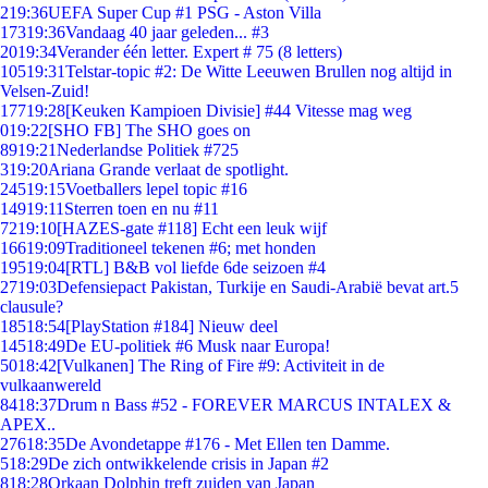
2
19:36
UEFA Super Cup #1 PSG - Aston Villa
173
19:36
Vandaag 40 jaar geleden... #3
20
19:34
Verander één letter. Expert # 75 (8 letters)
105
19:31
Telstar-topic #2: De Witte Leeuwen Brullen nog altijd in
Velsen-Zuid!
177
19:28
[Keuken Kampioen Divisie] #44 Vitesse mag weg
0
19:22
[SHO FB] The SHO goes on
89
19:21
Nederlandse Politiek #725
3
19:20
Ariana Grande verlaat de spotlight.
245
19:15
Voetballers lepel topic #16
149
19:11
Sterren toen en nu #11
72
19:10
[HAZES-gate #118] Echt een leuk wijf
166
19:09
Traditioneel tekenen #6; met honden
195
19:04
[RTL] B&B vol liefde 6de seizoen #4
27
19:03
Defensiepact Pakistan, Turkije en Saudi-Arabië bevat art.5
clausule?
185
18:54
[PlayStation #184] Nieuw deel
145
18:49
De EU-politiek #6 Musk naar Europa!
50
18:42
[Vulkanen] The Ring of Fire #9: Activiteit in de
vulkaanwereld
84
18:37
Drum n Bass #52 - FOREVER MARCUS INTALEX &
APEX..
276
18:35
De Avondetappe #176 - Met Ellen ten Damme.
5
18:29
De zich ontwikkelende crisis in Japan #2
8
18:28
Orkaan Dolphin treft zuiden van Japan