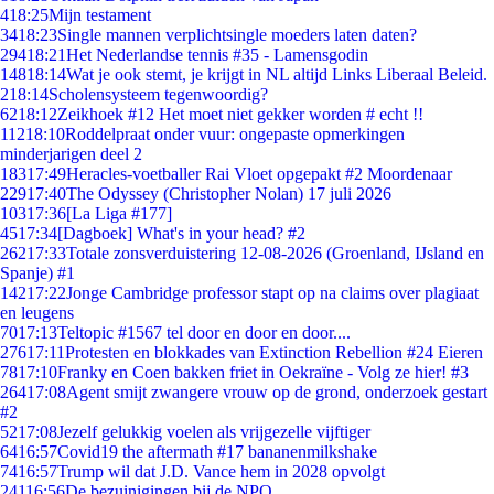
4
18:25
Mijn testament
34
18:23
Single mannen verplichtsingle moeders laten daten?
294
18:21
Het Nederlandse tennis #35 - Lamensgodin
148
18:14
Wat je ook stemt, je krijgt in NL altijd Links Liberaal Beleid.
2
18:14
Scholensysteem tegenwoordig?
62
18:12
Zeikhoek #12 Het moet niet gekker worden # echt !!
112
18:10
Roddelpraat onder vuur: ongepaste opmerkingen
minderjarigen deel 2
183
17:49
Heracles-voetballer Rai Vloet opgepakt #2 Moordenaar
229
17:40
The Odyssey (Christopher Nolan) 17 juli 2026
103
17:36
[La Liga #177]
45
17:34
[Dagboek] What's in your head? #2
262
17:33
Totale zonsverduistering 12-08-2026 (Groenland, IJsland en
Spanje) #1
142
17:22
Jonge Cambridge professor stapt op na claims over plagiaat
en leugens
70
17:13
Teltopic #1567 tel door en door en door....
276
17:11
Protesten en blokkades van Extinction Rebellion #24 Eieren
78
17:10
Franky en Coen bakken friet in Oekraïne - Volg ze hier! #3
264
17:08
Agent smijt zwangere vrouw op de grond, onderzoek gestart
#2
52
17:08
Jezelf gelukkig voelen als vrijgezelle vijftiger
64
16:57
Covid19 the aftermath #17 bananenmilkshake
74
16:57
Trump wil dat J.D. Vance hem in 2028 opvolgt
241
16:56
De bezuinigingen bij de NPO