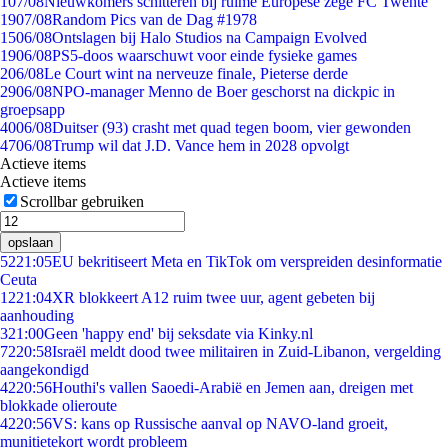
1
07/08
Nieuwkomers schitteren bij ruime Europese zege FC Twente
19
07/08
Random Pics van de Dag #1978
15
06/08
Ontslagen bij Halo Studios na Campaign Evolved
19
06/08
PS5-doos waarschuwt voor einde fysieke games
2
06/08
Le Court wint na nerveuze finale, Pieterse derde
29
06/08
NPO-manager Menno de Boer geschorst na dickpic in
groepsapp
40
06/08
Duitser (93) crasht met quad tegen boom, vier gewonden
47
06/08
Trump wil dat J.D. Vance hem in 2028 opvolgt
Actieve items
Actieve items
Scrollbar gebruiken
opslaan
52
21:05
EU bekritiseert Meta en TikTok om verspreiden desinformatie
Ceuta
12
21:04
XR blokkeert A12 ruim twee uur, agent gebeten bij
aanhouding
3
21:00
Geen 'happy end' bij seksdate via Kinky.nl
72
20:58
Israël meldt dood twee militairen in Zuid-Libanon, vergelding
aangekondigd
42
20:56
Houthi's vallen Saoedi-Arabië en Jemen aan, dreigen met
blokkade olieroute
42
20:56
VS: kans op Russische aanval op NAVO-land groeit,
munitietekort wordt probleem