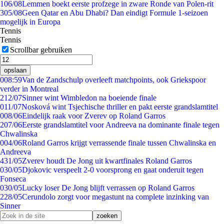
1
06/08
Lemmen boekt eerste profzege in zware Ronde van Polen-rit
3
05/08
Geen Qatar en Abu Dhabi? Dan eindigt Formule 1-seizoen
mogelijk in Europa
Tennis
Tennis
Scrollbar gebruiken
opslaan
0
08:59
Van de Zandschulp overleeft matchpoints, ook Griekspoor
verder in Montreal
2
12/07
Sinner wint Wimbledon na boeiende finale
0
11/07
Nosková wint Tsjechische thriller en pakt eerste grandslamtitel
0
08/06
Eindelijk raak voor Zverev op Roland Garros
2
07/06
Eerste grandslamtitel voor Andreeva na dominante finale tegen
Chwalinska
0
04/06
Roland Garros krijgt verrassende finale tussen Chwalinska en
Andreeva
4
31/05
Zverev houdt De Jong uit kwartfinales Roland Garros
0
30/05
Djokovic verspeelt 2-0 voorsprong en gaat onderuit tegen
Fonseca
0
30/05
Lucky loser De Jong blijft verrassen op Roland Garros
2
28/05
Cerundolo zorgt voor megastunt na complete inzinking van
Sinner