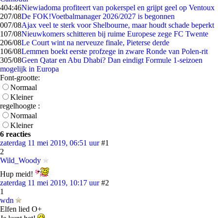
4
04:46
Niewiadoma profiteert van pokerspel en grijpt geel op Ventoux
2
07/08
De FOK!Voetbalmanager 2026/2027 is begonnen
0
07/08
Ajax veel te sterk voor Shelbourne, maar houdt schade beperkt
1
07/08
Nieuwkomers schitteren bij ruime Europese zege FC Twente
2
06/08
Le Court wint na nerveuze finale, Pieterse derde
1
06/08
Lemmen boekt eerste profzege in zware Ronde van Polen-rit
3
05/08
Geen Qatar en Abu Dhabi? Dan eindigt Formule 1-seizoen
mogelijk in Europa
Font-grootte:
Normaal
Kleiner
regelhoogte :
Normaal
Kleiner
6 reacties
zaterdag 11 mei 2019, 06:51 uur
#1
2
Wild_Woody
Hup meid!
zaterdag 11 mei 2019, 10:17 uur
#2
1
wdn
Elfen lied O+