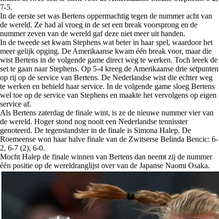
7-5.
In de eerste set was Bertens oppermachtig tegen de nummer acht van
de wereld. Ze had al vroeg in de set een break voorsprong en de
nummer zeven van de wereld gaf deze niet meer uit handen.
In de tweede set kwam Stephens wat beter in haar spel, waardoor het
meer gelijk opging. De Amerikaanse kwam één break voor, maar die
wist Bertens in de volgende game direct weg te werken. Toch leeek de
set te gaan naar Stephens. Op 5-4 kreeg de Amerikaanse drie setpunten
op rij op de service van Bertens. De Nederlandse wist die echter weg
te werken en behield haar service. In de volgende game sloeg Bertens
wel toe op de service van Stephens en maakte het vervolgens op eigen
service af.
Als Bertens zaterdag de finale wint, is ze de nieuwe nummer vier van
de wereld. Hoger stond nog nooit een Nederlandse tennisster
genoteerd. De tegenstandster in de finale is Simona Halep. De
Roemeense won haar halve finale van de Zwitserse Belinda Bencic: 6-
2, 6-7 (2), 6-0.
Mocht Halep de finale winnen van Bertens dan neemt zij de nummer
één positie op de wereldranglijst over van de Japanse Naomi Osaka.