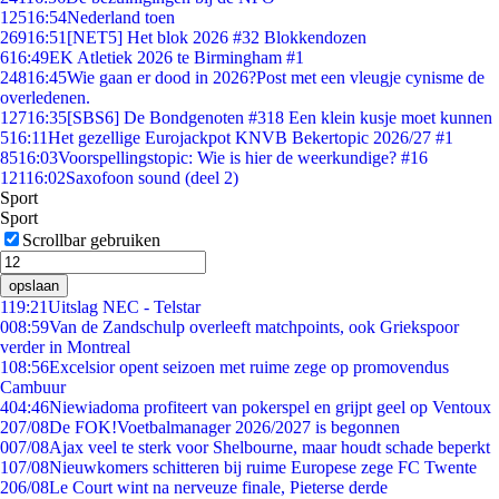
125
16:54
Nederland toen
269
16:51
[NET5] Het blok 2026 #32 Blokkendozen
6
16:49
EK Atletiek 2026 te Birmingham #1
248
16:45
Wie gaan er dood in 2026?Post met een vleugje cynisme de
overledenen.
127
16:35
[SBS6] De Bondgenoten #318 Een klein kusje moet kunnen
5
16:11
Het gezellige Eurojackpot KNVB Bekertopic 2026/27 #1
85
16:03
Voorspellingstopic: Wie is hier de weerkundige? #16
121
16:02
Saxofoon sound (deel 2)
Sport
Sport
Scrollbar gebruiken
opslaan
1
19:21
Uitslag NEC - Telstar
0
08:59
Van de Zandschulp overleeft matchpoints, ook Griekspoor
verder in Montreal
1
08:56
Excelsior opent seizoen met ruime zege op promovendus
Cambuur
4
04:46
Niewiadoma profiteert van pokerspel en grijpt geel op Ventoux
2
07/08
De FOK!Voetbalmanager 2026/2027 is begonnen
0
07/08
Ajax veel te sterk voor Shelbourne, maar houdt schade beperkt
1
07/08
Nieuwkomers schitteren bij ruime Europese zege FC Twente
2
06/08
Le Court wint na nerveuze finale, Pieterse derde