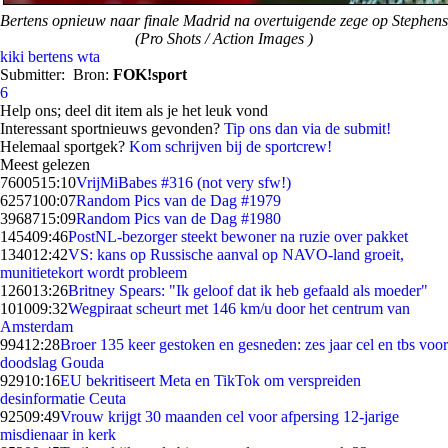
Bertens opnieuw naar finale Madrid na overtuigende zege op Stephens
(Pro Shots / Action Images )
kiki bertens
wta
Submitter:
Bron:
FOK!sport
6
Help ons; deel dit item als je het leuk vond
Interessant sportnieuws gevonden?
Tip ons dan via de submit!
Helemaal sportgek?
Kom schrijven bij de sportcrew!
Meest gelezen
76005
15:10
VrijMiBabes #316 (not very sfw!)
62571
00:07
Random Pics van de Dag #1979
39687
15:09
Random Pics van de Dag #1980
1454
09:46
PostNL-bezorger steekt bewoner na ruzie over pakket
1340
12:42
VS: kans op Russische aanval op NAVO-land groeit,
munitietekort wordt probleem
1260
13:26
Britney Spears: "Ik geloof dat ik heb gefaald als moeder"
1010
09:32
Wegpiraat scheurt met 146 km/u door het centrum van
Amsterdam
994
12:28
Broer 135 keer gestoken en gesneden: zes jaar cel en tbs voor
doodslag Gouda
929
10:16
EU bekritiseert Meta en TikTok om verspreiden
desinformatie Ceuta
925
09:49
Vrouw krijgt 30 maanden cel voor afpersing 12-jarige
misdienaar in kerk