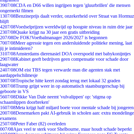
39
07/08
CDA en D66 willen ingrijpen tegen 'gluurbrillen' die mensen
ongemerkt filmen
13
07/08
Benzineprijs daalt verder, onzekerheid over Straat van Hormuz
blijft
42
07/08
Voedselprijzen wereldwijd op hoogste niveau in ruim drie jaar
23
07/08
Quake krijgt na 30 jaar een gratis uitbreiding
2
07/08
De FOK!Voetbalmanager 2026/2027 is begonnen
70
07/08
Meer agressie tegen een andersluidende politieke mening, laat
jij je intimideren?
31
07/08
Amsterdams dierenasiel DOA overspoeld met babykonijntjes
29
07/08
Kabinet geeft bedrijven geen compensatie voor schade door
laagwater
24
07/08
OM eist TBS tegen verwarde man die agenten stak met
aardappelschilmesje
30
07/08
Tropische hitte keert zondag terug met lokaal 32 graden
30
07/08
Trump grijpt weer in op automatisch staatsburgerschap bij
geboorte in VS
56
07/08
Dikke Van Dale neemt 'vulvalippen' op: 'stigma op
schaamlippen doorbreken'
16
07/08
Meta krijgt half miljard boete voor mentale schade bij jongeren
20
07/08
Denemarken pakt AI-gebruik in scholen aan: extra mondelinge
examens
25
07/08
Peter Faber (82) overleden
0
07/08
Ajax veel te sterk voor Shelbourne, maar houdt schade beperkt