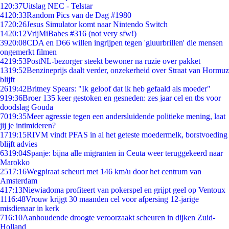
1
20:37
Uitslag NEC - Telstar
41
20:33
Random Pics van de Dag #1980
17
20:26
Jesus Simulator komt naar Nintendo Switch
14
20:12
VrijMiBabes #316 (not very sfw!)
39
20:08
CDA en D66 willen ingrijpen tegen 'gluurbrillen' die mensen
ongemerkt filmen
42
19:53
PostNL-bezorger steekt bewoner na ruzie over pakket
13
19:52
Benzineprijs daalt verder, onzekerheid over Straat van Hormuz
blijft
26
19:42
Britney Spears: "Ik geloof dat ik heb gefaald als moeder"
9
19:36
Broer 135 keer gestoken en gesneden: zes jaar cel en tbs voor
doodslag Gouda
70
19:35
Meer agressie tegen een andersluidende politieke mening, laat
jij je intimideren?
17
19:15
RIVM vindt PFAS in al het geteste moedermelk, borstvoeding
blijft advies
63
19:04
Spanje: bijna alle migranten in Ceuta weer teruggekeerd naar
Marokko
25
17:16
Wegpiraat scheurt met 146 km/u door het centrum van
Amsterdam
4
17:13
Niewiadoma profiteert van pokerspel en grijpt geel op Ventoux
11
16:48
Vrouw krijgt 30 maanden cel voor afpersing 12-jarige
misdienaar in kerk
7
16:10
Aanhoudende droogte veroorzaakt scheuren in dijken Zuid-
Holland