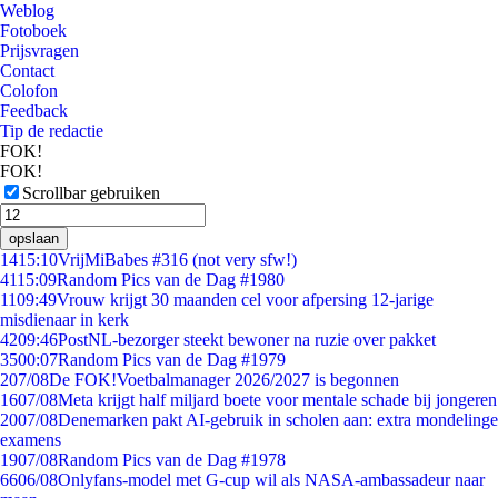
Weblog
Fotoboek
Prijsvragen
Contact
Colofon
Feedback
Tip de redactie
FOK!
FOK!
Scrollbar gebruiken
opslaan
14
15:10
VrijMiBabes #316 (not very sfw!)
41
15:09
Random Pics van de Dag #1980
11
09:49
Vrouw krijgt 30 maanden cel voor afpersing 12-jarige
misdienaar in kerk
42
09:46
PostNL-bezorger steekt bewoner na ruzie over pakket
35
00:07
Random Pics van de Dag #1979
2
07/08
De FOK!Voetbalmanager 2026/2027 is begonnen
16
07/08
Meta krijgt half miljard boete voor mentale schade bij jongeren
20
07/08
Denemarken pakt AI-gebruik in scholen aan: extra mondelinge
examens
19
07/08
Random Pics van de Dag #1978
66
06/08
Onlyfans-model met G-cup wil als NASA-ambassadeur naar