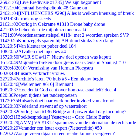
269
21:05
[Live Eredivisie #1785] We zijn begonnen!
291
21:04
Centraal Bordspeltopic #8 Game on!
246
21:04
[INFLUENCERS #296] Alles is welkom kneuzing of breuk
10
21:03
Ik rook nog steeds
216
21:02
Oorlog in Oekraïne #1318 Drone baby drone
4
21:02
de beheerder die mij oh zo moe maakt.
47
21:00
Woordensamenstelspel #1184 met 2 woorden spreken SVP
114
20:55
Koopzegels sparen bij AH duurt straks 2x zo lang
281
20:54
Van kleuter tot puber deel 184
108
20:52
Afvallen met injecties #4
157
20:50
[WLR SC #417] Nieuw deel openen was kaputt
161
20:49
Migranten breken door grens naar Ceuta in Spanje,l #10
83
20:48
2010: Vermissing van Herman Ploegstra
60
20:48
Huisarts verkracht vrouw.
227
20:47
archito's jaren '70 huis #5 - Een nieuw begin
185
20:46
[Wielrennen #616] Brennan!
108
20:37
Hoe denkt God echt over homo-seksualiteit? deel 4
8
20:36
Poepen tijdens het tandenpoetsen
117
20:35
Huisarts doet haar werk onder invloed van alcohol
236
20:33
Nederland stevent af op watertekort
262
20:32
Oorlog Iran #136 Bridge and powerplant day incoming?
18
20:31
[Boekbespreking] Yesteryear - Caro Claire Burke
293
20:29
[AMV] VS #1312 spammers van de internationale rechtsorde
206
20:29
Verander een letter expert (7lettereditie) #50
62
20:27
Zou je vreemdgaan in een relatie kunnen vergeven?