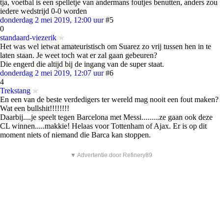
tja, voetbal is een spelletje van andermans foutjes benutten, anders zou
iedere wedstrijd 0-0 worden
donderdag 2 mei 2019, 12:00 uur
#5
0
standaard-viezerik
Het was wel ietwat amateuristisch om Suarez zo vrij tussen hen in te
laten staan. Je weet toch wat er zal gaan gebeuren?
Die engerd die altijd bij de ingang van de super staat.
donderdag 2 mei 2019, 12:07 uur
#6
4
Trekstang
En een van de beste verdedigers ter wereld mag nooit een fout maken?
Wat een bullshit!!!!!!!!
Daarbij....je speelt tegen Barcelona met Messi.........ze gaan ook deze
CL winnen.....makkie! Helaas voor Tottenham of Ajax. Er is op dit
moment niets of niemand die Barca kan stoppen.
▼ Advertentie door Refinery89