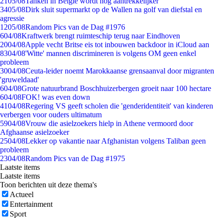
21
05/08
Tanken in België wordt nóg aantrekkelijker
34
05/08
Dirk sluit supermarkt op de Wallen na golf van diefstal en
agressie
12
05/08
Random Pics van de Dag #1976
6
04/08
Kraftwerk brengt ruimteschip terug naar Eindhoven
20
04/08
Apple vecht Britse eis tot inbouwen backdoor in iCloud aan
83
04/08
'Witte' mannen discrimineren is volgens OM geen enkel
probleem
30
04/08
Ceuta-leider noemt Marokkaanse grensaanval door migranten
'gruweldaad'
6
04/08
Grote natuurbrand Boschhuizerbergen groeit naar 100 hectare
6
04/08
FOK! was even down
41
04/08
Regering VS geeft scholen die 'genderidentiteit' van kinderen
verbergen voor ouders ultimatum
59
04/08
Vrouw die asielzoekers hielp in Athene vermoord door
Afghaanse asielzoeker
25
04/08
Lekker op vakantie naar Afghanistan volgens Taliban geen
probleem
23
04/08
Random Pics van de Dag #1975
Laatste items
Laatste items
Toon berichten uit deze thema's
Actueel
Entertainment
Sport