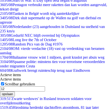
1
05/08
Gears of War: E-Day open beta begint 6 augustus
36
05/08
Pentagon verbruikt meer raketten dan kan worden aangevuld,
tekort dreigt
21
05/08
Tanken in België wordt nóg aantrekkelijker
34
05/08
Dirk sluit supermarkt op de Wallen na golf van diefstal en
agressie
13
05/08
Nederlander (23) aangehouden in Duitsland na snelheid van
235 km/u
3
05/08
Gedurfd NEC blijft overeind bij Olympiakos
14
05/08
Long live the 7th of October
12
05/08
Random Pics van de Dag #1976
21
04/08
OM: vierde verdachte (18) vast op verdenking van beramen
aanslag
17
04/08
Italiaanse vrouw wint 1 miljoen, gooit kraslot per abuis weg
31
04/08
Spaanse politie: minstens tien voor terrorisme veroordeelden
onder migranten Ceuta
6
04/08
Kraftwerk brengt ruimteschip terug naar Eindhoven
Actieve items
Actieve items
Scrollbar gebruiken
opslaan
3
19:51
'Zwarte weduwes' in Rusland trouwen soldaten voor
overlijdensuitkering
15
19:45
Hiroshima herdenkt slachtoffers atoombom, 81 jaar later