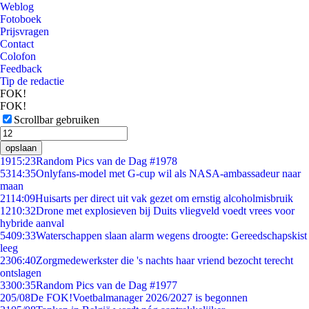
Weblog
Fotoboek
Prijsvragen
Contact
Colofon
Feedback
Tip de redactie
FOK!
FOK!
Scrollbar gebruiken
opslaan
19
15:23
Random Pics van de Dag #1978
53
14:35
Onlyfans-model met G-cup wil als NASA-ambassadeur naar
maan
21
14:09
Huisarts per direct uit vak gezet om ernstig alcoholmisbruik
12
10:32
Drone met explosieven bij Duits vliegveld voedt vrees voor
hybride aanval
54
09:33
Waterschappen slaan alarm wegens droogte: Gereedschapskist
leeg
23
06:40
Zorgmedewerkster die 's nachts haar vriend bezocht terecht
ontslagen
33
00:35
Random Pics van de Dag #1977
2
05/08
De FOK!Voetbalmanager 2026/2027 is begonnen