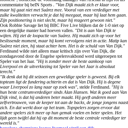
commentator bij beIN Sports .
"Van Dijk maakt zich er klaar voor,
maar hij gaat niet met Suárez mee. Vooral van een verdediger met
zulke kwaliteiten verwacht je dat hij meegaat, maar hij laat hem gaan.
Zijn positionering is niet slecht, maar hij reageert gewoon niet."
Ook Robbie Savage liet bij BBC Five Live blijken dat de 1-0 niet op
een dergelijke manier had hoeven vallen.
"Dit is aan Van Dijk te
wijten. Hij ziet de loopactie van Suárez. Hij maakt zich op voor het
beslissende moment, maar hij komt vervolgens niet in actie. Matip kan
Suárez niet zien, hij staat achter hem. Het is de schuld van Van Dijk."
Ferdinand wilde niet alleen maar kritisch zijn over Van Dijk, die
zondagavond door de Engelse spelersvakbond werd uitgeroepen tot
Speler van het Jaar.
"Hij is zonder meer de beste aankoop van
Liverpool en de uitverkiezing tot Speler van het Jaar is absoluut
terecht."
"Ik denk dat hij dit seizoen een geweldige speler is geweest. Bij elk
topteam ligt de fundering achterin en dat is Van Dijk. Hij is degene
waar Liverpool zo lang naar op zoek was"
, stelde Ferdinand.
"Hij is
hun beste centrumverdediger sinds Alan Hansen. Wat ik goed aan Van
Dijk vind, is dat hij anderen beter maakt. Hij geeft anderen meer
zelfvertrouwen, van de keeper tot aan de backs, de jonge jongens naast
zich. En dat werkt door op het team. Topspelers zorgen ervoor dat
andere spelers zich meer op hun gemak voelen en beter spelen. Het
lijdt geen twijfel dat hij op dit moment de beste centrale verdediger ter
wereld is."