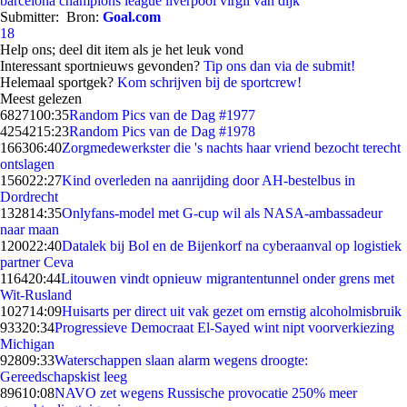
barcelona
champions league
liverpool
virgil van dijk
Submitter:
Bron:
Goal.com
18
Help ons; deel dit item als je het leuk vond
Interessant sportnieuws gevonden?
Tip ons dan via de submit!
Helemaal sportgek?
Kom schrijven bij de sportcrew!
Meest gelezen
68271
00:35
Random Pics van de Dag #1977
42542
15:23
Random Pics van de Dag #1978
1663
06:40
Zorgmedewerkster die 's nachts haar vriend bezocht terecht
ontslagen
1560
22:27
Kind overleden na aanrijding door AH-bestelbus in
Dordrecht
1328
14:35
Onlyfans-model met G-cup wil als NASA-ambassadeur
naar maan
1200
22:40
Datalek bij Bol en de Bijenkorf na cyberaanval op logistiek
partner Ceva
1164
20:44
Litouwen vindt opnieuw migrantentunnel onder grens met
Wit-Rusland
1027
14:09
Huisarts per direct uit vak gezet om ernstig alcoholmisbruik
933
20:34
Progressieve Democraat El-Sayed wint nipt voorverkiezing
Michigan
928
09:33
Waterschappen slaan alarm wegens droogte:
Gereedschapskist leeg
896
10:08
NAVO zet wegens Russische provocatie 250% meer