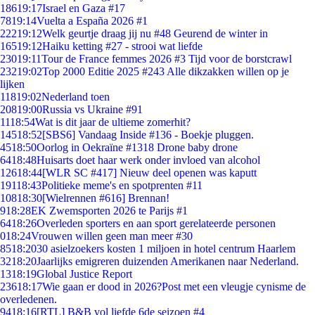
186
19:17
Israel en Gaza #17
78
19:14
Vuelta a España 2026 #1
222
19:12
Welk geurtje draag jij nu #48 Geurend de winter in
165
19:12
Haiku ketting #27 - strooi wat liefde
230
19:11
Tour de France femmes 2026 #3 Tijd voor de borstcrawl
232
19:02
Top 2000 Editie 2025 #243 Alle dikzakken willen op je
lijken
118
19:02
Nederland toen
208
19:00
Russia vs Ukraine #91
11
18:54
Wat is dit jaar de ultieme zomerhit?
145
18:52
[SBS6] Vandaag Inside #136 - Boekje pluggen.
45
18:50
Oorlog in Oekraïne #1318 Drone baby drone
64
18:48
Huisarts doet haar werk onder invloed van alcohol
126
18:44
[WLR SC #417] Nieuw deel openen was kaputt
191
18:43
Politieke meme's en spotprenten #11
108
18:30
[Wielrennen #616] Brennan!
9
18:28
EK Zwemsporten 2026 te Parijs #1
64
18:26
Overleden sporters en aan sport gerelateerde personen
0
18:24
Vrouwen willen geen man meer #30
85
18:20
30 asielzoekers kosten 1 miljoen in hotel centrum Haarlem
32
18:20
Jaarlijks emigreren duizenden Amerikanen naar Nederland.
13
18:19
Global Justice Report
236
18:17
Wie gaan er dood in 2026?Post met een vleugje cynisme de
overledenen.
94
18:16
[RTL] B&B vol liefde 6de seizoen #4