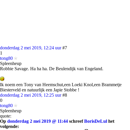
donderdag 2 mei 2019, 12:24 uur
#7
1
tong80
Spleenheup
Robbie Savage. Ha ha ha. De Beulendijk van Engeland.
Ik noem een Tony van Heemschut,een Loeki Knol,een Brammetje
Biesterveld en natuurlijk een Japie Stobbe !
donderdag 2 mei 2019, 12:25 uur
#8
0
tong80
Spleenheup
quote:
Op
donderdag 2 mei 2019 @ 11:44
schreef
BorisDeLul
het
volgende: