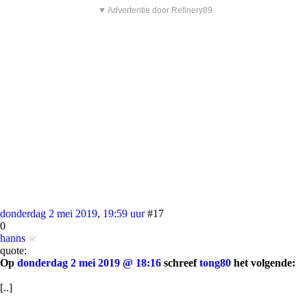
▼ Advertentie door Refinery89
donderdag 2 mei 2019, 19:59 uur
#17
0
hanns
quote:
Op
donderdag 2 mei 2019 @ 18:16
schreef
tong80
het volgende:
[..]