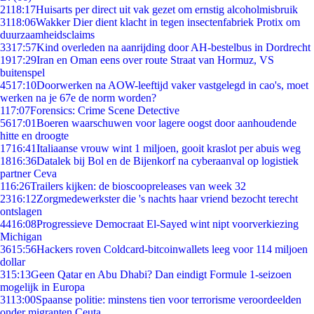
21
18:17
Huisarts per direct uit vak gezet om ernstig alcoholmisbruik
31
18:06
Wakker Dier dient klacht in tegen insectenfabriek Protix om
duurzaamheidsclaims
33
17:57
Kind overleden na aanrijding door AH-bestelbus in Dordrecht
19
17:29
Iran en Oman eens over route Straat van Hormuz, VS
buitenspel
45
17:10
Doorwerken na AOW-leeftijd vaker vastgelegd in cao's, moet
werken na je 67e de norm worden?
1
17:07
Forensics: Crime Scene Detective
56
17:01
Boeren waarschuwen voor lagere oogst door aanhoudende
hitte en droogte
17
16:41
Italiaanse vrouw wint 1 miljoen, gooit kraslot per abuis weg
18
16:36
Datalek bij Bol en de Bijenkorf na cyberaanval op logistiek
partner Ceva
1
16:26
Trailers kijken: de bioscoopreleases van week 32
23
16:12
Zorgmedewerkster die 's nachts haar vriend bezocht terecht
ontslagen
44
16:08
Progressieve Democraat El-Sayed wint nipt voorverkiezing
Michigan
36
15:56
Hackers roven Coldcard-bitcoinwallets leeg voor 114 miljoen
dollar
3
15:13
Geen Qatar en Abu Dhabi? Dan eindigt Formule 1-seizoen
mogelijk in Europa
31
13:00
Spaanse politie: minstens tien voor terrorisme veroordeelden
onder migranten Ceuta