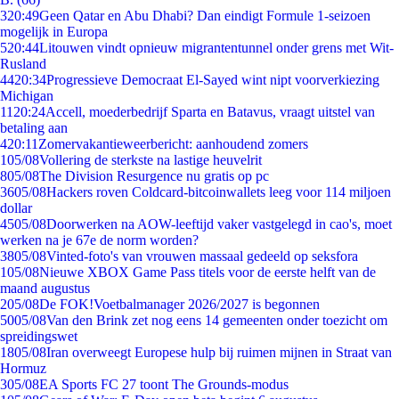
3
20:49
Geen Qatar en Abu Dhabi? Dan eindigt Formule 1-seizoen
mogelijk in Europa
5
20:44
Litouwen vindt opnieuw migrantentunnel onder grens met Wit-
Rusland
44
20:34
Progressieve Democraat El-Sayed wint nipt voorverkiezing
Michigan
11
20:24
Accell, moederbedrijf Sparta en Batavus, vraagt uitstel van
betaling aan
4
20:11
Zomervakantieweerbericht: aanhoudend zomers
1
05/08
Vollering de sterkste na lastige heuvelrit
8
05/08
The Division Resurgence nu gratis op pc
36
05/08
Hackers roven Coldcard-bitcoinwallets leeg voor 114 miljoen
dollar
45
05/08
Doorwerken na AOW-leeftijd vaker vastgelegd in cao's, moet
werken na je 67e de norm worden?
38
05/08
Vinted-foto's van vrouwen massaal gedeeld op seksfora
1
05/08
Nieuwe XBOX Game Pass titels voor de eerste helft van de
maand augustus
2
05/08
De FOK!Voetbalmanager 2026/2027 is begonnen
50
05/08
Van den Brink zet nog eens 14 gemeenten onder toezicht om
spreidingswet
18
05/08
Iran overweegt Europese hulp bij ruimen mijnen in Straat van
Hormuz
3
05/08
EA Sports FC 27 toont The Grounds-modus