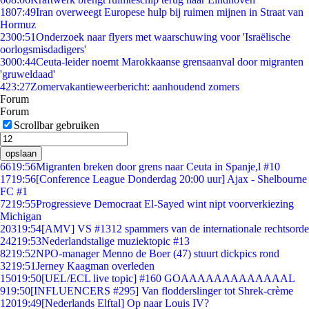
18
07:49
Iran overweegt Europese hulp bij ruimen mijnen in Straat van
Hormuz
23
00:51
Onderzoek naar flyers met waarschuwing voor 'Israëlische
oorlogsmisdadigers'
30
00:44
Ceuta-leider noemt Marokkaanse grensaanval door migranten
'gruweldaad'
4
23:27
Zomervakantieweerbericht: aanhoudend zomers
Forum
Forum
Scrollbar gebruiken
opslaan
66
19:56
Migranten breken door grens naar Ceuta in Spanje,l #10
17
19:56
[Conference League Donderdag 20:00 uur] Ajax - Shelbourne
FC #1
72
19:55
Progressieve Democraat El-Sayed wint nipt voorverkiezing
Michigan
203
19:54
[AMV] VS #1312 spammers van de internationale rechtsorde
242
19:53
Nederlandstalige muziektopic #13
82
19:52
NPO-manager Menno de Boer (47) stuurt dickpics rond
32
19:51
Jerney Kaagman overleden
150
19:50
[UEL/ECL live topic] #160 GOAAAAAAAAAAAAAL
9
19:50
[INFLUENCERS #295] Van flodderslinger tot Shrek-crème
120
19:49
[Nederlands Elftal] Op naar Louis IV?