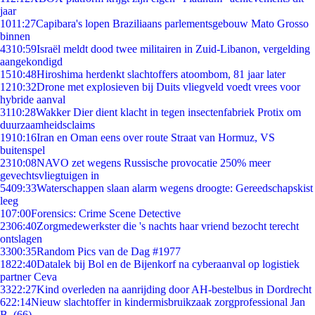
jaar
10
11:27
Capibara's lopen Braziliaans parlementsgebouw Mato Grosso
binnen
43
10:59
Israël meldt dood twee militairen in Zuid-Libanon, vergelding
aangekondigd
15
10:48
Hiroshima herdenkt slachtoffers atoombom, 81 jaar later
12
10:32
Drone met explosieven bij Duits vliegveld voedt vrees voor
hybride aanval
31
10:28
Wakker Dier dient klacht in tegen insectenfabriek Protix om
duurzaamheidsclaims
19
10:16
Iran en Oman eens over route Straat van Hormuz, VS
buitenspel
23
10:08
NAVO zet wegens Russische provocatie 250% meer
gevechtsvliegtuigen in
54
09:33
Waterschappen slaan alarm wegens droogte: Gereedschapskist
leeg
1
07:00
Forensics: Crime Scene Detective
23
06:40
Zorgmedewerkster die 's nachts haar vriend bezocht terecht
ontslagen
33
00:35
Random Pics van de Dag #1977
18
22:40
Datalek bij Bol en de Bijenkorf na cyberaanval op logistiek
partner Ceva
33
22:27
Kind overleden na aanrijding door AH-bestelbus in Dordrecht
6
22:14
Nieuw slachtoffer in kindermisbruikzaak zorgprofessional Jan
B. (66)