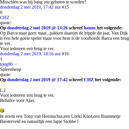
Misschien was hij bang om gebeten te worden?
donderdag 2 mei 2019, 17:42 uur
#15
0
CHZ
quote:
Op
donderdag 2 mei 2019 @ 13:26
schreef
hanns
het volgende:
Op Barca staat geen maat...pakken daarom de tripple dit jaar. Van Dijk
is een hele goeie speler maar voor hem is de voorhoede Barca een brug
te ver..
Voor iedereen een brug te ver.
donderdag 2 mei 2019, 18:16 uur
#16
1
tong80
Spleenheup
quote:
Op
donderdag 2 mei 2019 @ 17:42
schreef
CHZ
het volgende:
[..]
Voor iedereen een brug te ver.
Behalve voor Ajax.
Ik noem een Tony van Heemschut,een Loeki Knol,een Brammetje
Biesterveld en natuurlijk een Japie Stobbe !