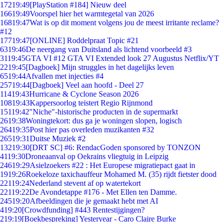
172
19:49
[PlayStation #184] Nieuw deel
166
19:49
Voorspel hier het warmtegetal van 2026
168
19:47
Wat is op dit moment volgens jou de meest irritante reclame?
#12
177
19:47
[ONLINE] Roddelpraat Topic #21
63
19:46
De neergang van Duitsland als lichtend voorbeeld #3
31
19:45
GTA VI #12 GTA VI Extended look 27 Augustus Netflix/YT
22
19:45
[Dagboek] Mijn struggles in het dagelijks leven
65
19:44
Afvallen met injecties #4
257
19:44
[Dagboek] Veel aan hoofd - Deel 27
114
19:43
Hurricane & Cyclone Season 2026
108
19:43
Kappersoorlog teistert Regio Rijnmond
151
19:42
"Niche"-historische producten in de supermarkt
26
19:38
Woningtekort: dus ga je woningen slopen, logisch
264
19:35
Post hier pas overleden muzikanten #32
265
19:31
Duitse Muziek #2
132
19:30
[DRT SC] #6: RendacGoden sponsored by TONZON
41
19:30
Droneaanval op Oekrains vliegtuig in Leipzig
246
19:29
Asielzoekers #22 : Het Europese migratiepact gaat in
19
19:26
Roekeloze taxichauffeur Mohamed M. (35) rijdt fietster dood
221
19:24
Nederland stevent af op watertekort
221
19:22
De Avondetappe #176 - Met Ellen ten Damme.
245
19:20
Afbeeldingen die je gemaakt hebt met AI
4
19:20
[Crowdfunding] #443 Rentestijgingen?
2
19:19
[Boekbespreking] Yesteryear - Caro Claire Burke