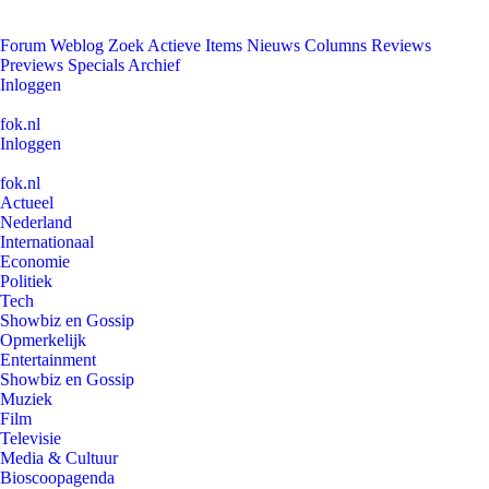
Forum
Weblog
Zoek
Actieve Items
Nieuws
Columns
Reviews
Previews
Specials
Archief
Inloggen
fok.nl
Inloggen
fok.nl
Actueel
Nederland
Internationaal
Economie
Politiek
Tech
Showbiz en Gossip
Opmerkelijk
Entertainment
Showbiz en Gossip
Muziek
Film
Televisie
Media & Cultuur
Bioscoopagenda