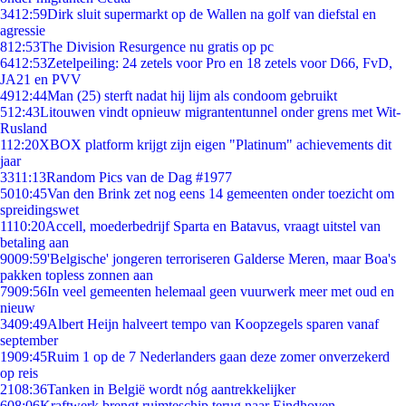
34
12:59
Dirk sluit supermarkt op de Wallen na golf van diefstal en
agressie
8
12:53
The Division Resurgence nu gratis op pc
64
12:53
Zetelpeiling: 24 zetels voor Pro en 18 zetels voor D66, FvD,
JA21 en PVV
49
12:44
Man (25) sterft nadat hij lijm als condoom gebruikt
5
12:43
Litouwen vindt opnieuw migrantentunnel onder grens met Wit-
Rusland
1
12:20
XBOX platform krijgt zijn eigen "Platinum" achievements dit
jaar
33
11:13
Random Pics van de Dag #1977
50
10:45
Van den Brink zet nog eens 14 gemeenten onder toezicht om
spreidingswet
11
10:20
Accell, moederbedrijf Sparta en Batavus, vraagt uitstel van
betaling aan
90
09:59
'Belgische' jongeren terroriseren Galderse Meren, maar Boa's
pakken topless zonnen aan
79
09:56
In veel gemeenten helemaal geen vuurwerk meer met oud en
nieuw
34
09:49
Albert Heijn halveert tempo van Koopzegels sparen vanaf
september
19
09:45
Ruim 1 op de 7 Nederlanders gaan deze zomer onverzekerd
op reis
21
08:36
Tanken in België wordt nóg aantrekkelijker
6
08:06
Kraftwerk brengt ruimteschip terug naar Eindhoven