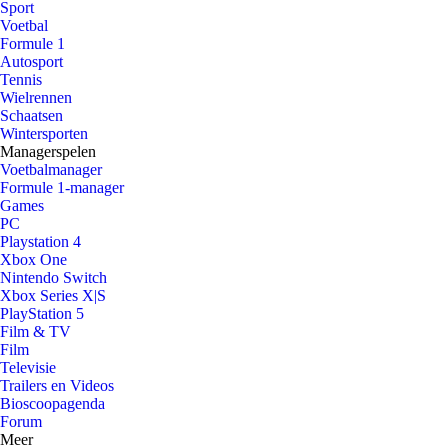
Sport
Voetbal
Formule 1
Autosport
Tennis
Wielrennen
Schaatsen
Wintersporten
Managerspelen
Voetbalmanager
Formule 1-manager
Games
PC
Playstation 4
Xbox One
Nintendo Switch
Xbox Series X|S
PlayStation 5
Film & TV
Film
Televisie
Trailers en Videos
Bioscoopagenda
Forum
Meer