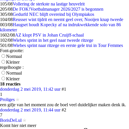
1
05/08
Vollering de sterkste na lastige heuvelrit
2
05/08
De FOK!Voetbalmanager 2026/2027 is begonnen
3
05/08
Gedurfd NEC blijft overeind bij Olympiakos
1
04/08
Reusser wint tijdrit en neemt geel over, Nooijen knap tweede
0
03/08
Haugset houdt Kopecky af na indrukwekkende solo van 86
kilometer
16
02/08
AZ klopt PSV in Johan Cruijff-schaal
1
02/08
Wiebes sprint in het geel naar tweede ritzege
5
01/08
Wiebes sprint naar ritzege en eerste gele trui in Tour Femmes
Font-grootte:
Normaal
Kleiner
regelhoogte :
Normaal
Kleiner
18 reacties
donderdag 2 mei 2019, 11:42 uur
#1
1
Proliges
een gifje van het moment zou de boel veel duidelijker maken denk ik.
donderdag 2 mei 2019, 11:44 uur
#2
7
BorisDeLul
Komt hier niet meer