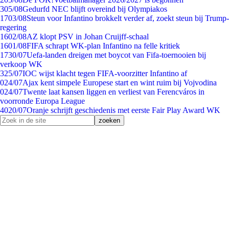
3
05/08
Gedurfd NEC blijft overeind bij Olympiakos
17
03/08
Steun voor Infantino brokkelt verder af, zoekt steun bij Trump-
regering
16
02/08
AZ klopt PSV in Johan Cruijff-schaal
16
01/08
FIFA schrapt WK-plan Infantino na felle kritiek
17
30/07
Uefa-landen dreigen met boycot van Fifa-toernooien bij
verkoop WK
3
25/07
IOC wijst klacht tegen FIFA-voorzitter Infantino af
0
24/07
Ajax kent simpele Europese start en wint ruim bij Vojvodina
0
24/07
Twente laat kansen liggen en verliest van Ferencváros in
voorronde Europa League
40
20/07
Oranje schrijft geschiedenis met eerste Fair Play Award WK