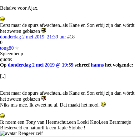
Behalve voor Ajax.
Eerst maar de spurs afwachten..als Kane en Son erbij zijn dan wórdt
het zweten geblazen
donderdag 2 mei 2019, 21:39 uur
#18
0
tong80
Spleenheup
quote:
Op
donderdag 2 mei 2019 @ 19:59
schreef
hanns
het volgende:
[..]
Eerst maar de spurs afwachten..als Kane en Son erbij zijn dan wórdt
het zweten geblazen
Niks mis mee. Ik zweet nu al. Dat maakt het mooi.
Ik noem een Tony van Heemschut,een Loeki Knol,een Brammetje
Biesterveld en natuurlijk een Japie Stobbe !
Reageer zelf
Om te kunnen reageren moet je zijn ingelogd op FOK.nl. Als je nog