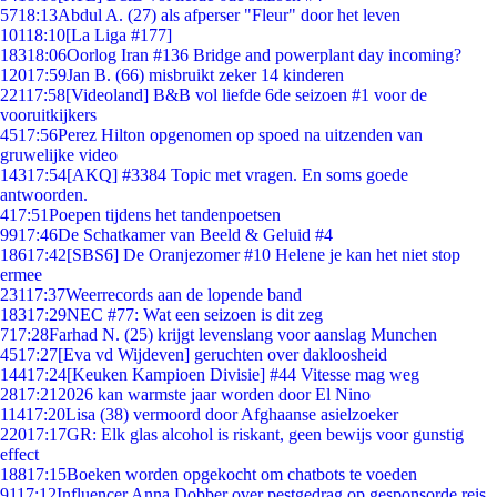
57
18:13
Abdul A. (27) als afperser "Fleur" door het leven
101
18:10
[La Liga #177]
183
18:06
Oorlog Iran #136 Bridge and powerplant day incoming?
120
17:59
Jan B. (66) misbruikt zeker 14 kinderen
221
17:58
[Videoland] B&B vol liefde 6de seizoen #1 voor de
vooruitkijkers
45
17:56
Perez Hilton opgenomen op spoed na uitzenden van
gruwelijke video
143
17:54
[AKQ] #3384 Topic met vragen. En soms goede
antwoorden.
4
17:51
Poepen tijdens het tandenpoetsen
99
17:46
De Schatkamer van Beeld & Geluid #4
186
17:42
[SBS6] De Oranjezomer #10 Helene je kan het niet stop
ermee
231
17:37
Weerrecords aan de lopende band
183
17:29
NEC #77: Wat een seizoen is dit zeg
7
17:28
Farhad N. (25) krijgt levenslang voor aanslag Munchen
45
17:27
[Eva vd Wijdeven] geruchten over dakloosheid
144
17:24
[Keuken Kampioen Divisie] #44 Vitesse mag weg
28
17:21
2026 kan warmste jaar worden door El Nino
114
17:20
Lisa (38) vermoord door Afghaanse asielzoeker
220
17:17
GR: Elk glas alcohol is riskant, geen bewijs voor gunstig
effect
188
17:15
Boeken worden opgekocht om chatbots te voeden
91
17:12
Influencer Anna Dobber over pestgedrag op gesponsorde reis