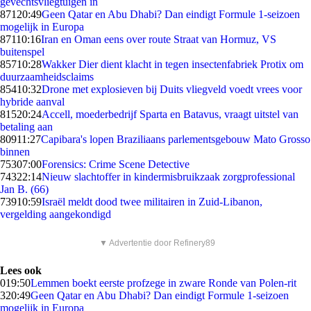
gevechtsvliegtuigen in
871
20:49
Geen Qatar en Abu Dhabi? Dan eindigt Formule 1-seizoen
mogelijk in Europa
871
10:16
Iran en Oman eens over route Straat van Hormuz, VS
buitenspel
857
10:28
Wakker Dier dient klacht in tegen insectenfabriek Protix om
duurzaamheidsclaims
854
10:32
Drone met explosieven bij Duits vliegveld voedt vrees voor
hybride aanval
815
20:24
Accell, moederbedrijf Sparta en Batavus, vraagt uitstel van
betaling aan
809
11:27
Capibara's lopen Braziliaans parlementsgebouw Mato Grosso
binnen
753
07:00
Forensics: Crime Scene Detective
743
22:14
Nieuw slachtoffer in kindermisbruikzaak zorgprofessional
Jan B. (66)
739
10:59
Israël meldt dood twee militairen in Zuid-Libanon,
vergelding aangekondigd
▼ Advertentie door Refinery89
Lees ook
0
19:50
Lemmen boekt eerste profzege in zware Ronde van Polen-rit
3
20:49
Geen Qatar en Abu Dhabi? Dan eindigt Formule 1-seizoen
mogelijk in Europa