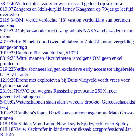
38
19:40
Vinted-foto's van vrouwen massaal gedeeld op seksfora
8
19:37
Zangeres en Idols-jurylid Jerney Kaagman op 79-jarige leeftijd
overleden
21
19:34
OM: vierde verdachte (18) vast op verdenking van beramen
aanslag
53
19:33
Onlyfans-model met G-cup wil als NASA-ambassadeur naar
maan
43
19:30
Israël meldt dood twee militairen in Zuid-Libanon, vergelding
aangekondigd
19
19:25
Random Pics van de Dag #1978
83
19:23
'Witte' mannen discrimineren is volgens OM geen enkel
probleem
3
19:22
Netflix-abonnees krijgen exclusieve early access tot uitgebreide
GTA VI trailer
12
19:20
Drone met explosieven bij Duits vliegveld voedt vrees voor
hybride aanval
23
19:17
NAVO zet wegens Russische provocatie 250% meer
gevechtsvliegtuigen in
54
19:02
Waterschappen slaan alarm wegens droogte: Gereedschapskist
leeg
10
18:37
Capibara's lopen Braziliaans parlementsgebouw Mato Grosso
binnen
8
18:19
In Spider-Man: Brand New Day is Spidey echt weer Spidey
6
18:18
Nieuw slachtoffer in kindermisbruikzaak zorgprofessional Jan
B. (66)