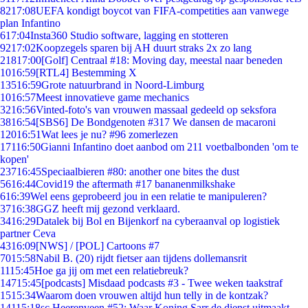
82
17:08
UEFA kondigt boycot van FIFA-competities aan vanwege
plan Infantino
6
17:04
Insta360 Studio software, lagging en stotteren
92
17:02
Koopzegels sparen bij AH duurt straks 2x zo lang
218
17:00
[Golf] Centraal #18: Moving day, meestal naar beneden
10
16:59
[RTL4] Bestemming X
135
16:59
Grote natuurbrand in Noord-Limburg
10
16:57
Meest innovatieve game mechanics
32
16:56
Vinted-foto's van vrouwen massaal gedeeld op seksfora
38
16:54
[SBS6] De Bondgenoten #317 We dansen de macaroni
120
16:51
Wat lees je nu? #96 zomerlezen
171
16:50
Gianni Infantino doet aanbod om 211 voetbalbonden 'om te
kopen'
237
16:45
Speciaalbieren #80: another one bites the dust
56
16:44
Covid19 the aftermath #17 bananenmilkshake
6
16:39
Wel eens geprobeerd jou in een relatie te manipuleren?
37
16:38
GGZ heeft mij gezond verklaard.
34
16:29
Datalek bij Bol en Bijenkorf na cyberaanval op logistiek
partner Ceva
43
16:09
[NWS] / [POL] Cartoons #7
70
15:58
Nabil B. (20) rijdt fietser aan tijdens dollemansrit
11
15:45
Hoe ga jij om met een relatiebreuk?
147
15:45
[podcasts] Misdaad podcasts #3 - Twee weken taakstraf
15
15:34
Waarom doen vrouwen altijd hun telly in de kontzak?
141
15:18
sc Heerenveen #52: Waar Koning Sarr de dienst uitmaakt