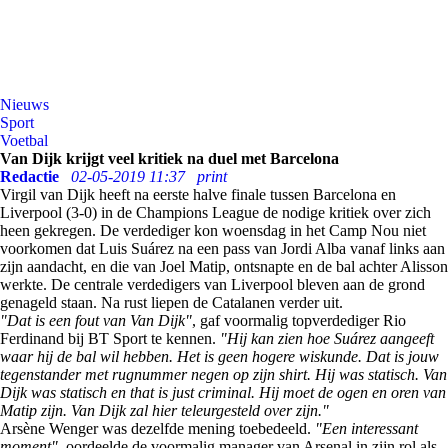
Nieuws
Sport
Voetbal
Van Dijk krijgt veel kritiek na duel met Barcelona
Redactie
02-05-2019 11:37
print
Virgil van Dijk heeft na eerste halve finale tussen Barcelona en
Liverpool (3-0) in de Champions League de nodige kritiek over zich
heen gekregen. De verdediger kon woensdag in het Camp Nou niet
voorkomen dat Luis Suárez na een pass van Jordi Alba vanaf links aan
zijn aandacht, en die van Joel Matip, ontsnapte en de bal achter Alisson
werkte. De centrale verdedigers van Liverpool bleven aan de grond
genageld staan. Na rust liepen de Catalanen verder uit.
"Dat is een fout van Van Dijk"
, gaf voormalig topverdediger Rio
Ferdinand bij BT Sport te kennen.
"Hij kan zien hoe Suárez aangeeft
waar hij de bal wil hebben. Het is geen hogere wiskunde. Dat is jouw
tegenstander met rugnummer negen op zijn shirt. Hij was statisch. Van
Dijk was statisch en that is just criminal. Hij moet de ogen en oren van
Matip zijn. Van Dijk zal hier teleurgesteld over zijn."
Arsène Wenger was dezelfde mening toebedeeld.
"Een interessant
moment"
, oordeelde de voormalig manager van Arsenal in zijn rol als