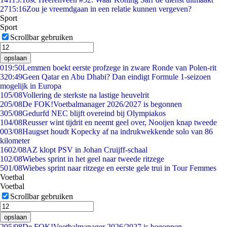
27
15:16
Zou je vreemdgaan in een relatie kunnen vergeven?
Sport
Sport
Scrollbar gebruiken
opslaan
0
19:50
Lemmen boekt eerste profzege in zware Ronde van Polen-rit
3
20:49
Geen Qatar en Abu Dhabi? Dan eindigt Formule 1-seizoen
mogelijk in Europa
1
05/08
Vollering de sterkste na lastige heuvelrit
2
05/08
De FOK!Voetbalmanager 2026/2027 is begonnen
3
05/08
Gedurfd NEC blijft overeind bij Olympiakos
1
04/08
Reusser wint tijdrit en neemt geel over, Nooijen knap tweede
0
03/08
Haugset houdt Kopecky af na indrukwekkende solo van 86
kilometer
16
02/08
AZ klopt PSV in Johan Cruijff-schaal
1
02/08
Wiebes sprint in het geel naar tweede ritzege
5
01/08
Wiebes sprint naar ritzege en eerste gele trui in Tour Femmes
Voetbal
Voetbal
Scrollbar gebruiken
opslaan
2
05/08
De FOK!Voetbalmanager 2026/2027 is begonnen