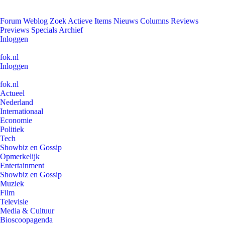
Forum
Weblog
Zoek
Actieve Items
Nieuws
Columns
Reviews
Previews
Specials
Archief
Inloggen
fok.nl
Inloggen
fok.nl
Actueel
Nederland
Internationaal
Economie
Politiek
Tech
Showbiz en Gossip
Opmerkelijk
Entertainment
Showbiz en Gossip
Muziek
Film
Televisie
Media & Cultuur
Bioscoopagenda