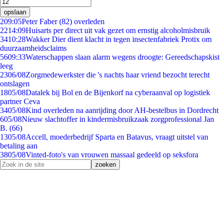
opslaan
2
09:05
Peter Faber (82) overleden
22
14:09
Huisarts per direct uit vak gezet om ernstig alcoholmisbruik
34
10:28
Wakker Dier dient klacht in tegen insectenfabriek Protix om
duurzaamheidsclaims
56
09:33
Waterschappen slaan alarm wegens droogte: Gereedschapskist
leeg
23
06/08
Zorgmedewerkster die 's nachts haar vriend bezocht terecht
ontslagen
18
05/08
Datalek bij Bol en de Bijenkorf na cyberaanval op logistiek
partner Ceva
34
05/08
Kind overleden na aanrijding door AH-bestelbus in Dordrecht
6
05/08
Nieuw slachtoffer in kindermisbruikzaak zorgprofessional Jan
B. (66)
13
05/08
Accell, moederbedrijf Sparta en Batavus, vraagt uitstel van
betaling aan
38
05/08
Vinted-foto's van vrouwen massaal gedeeld op seksfora