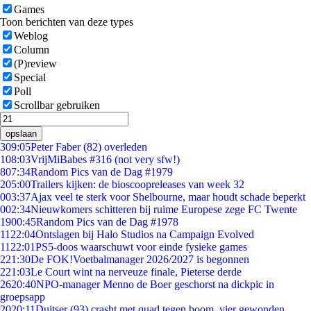
Games
Toon berichten van deze types
Weblog
Column
(P)review
Special
Poll
Scrollbar gebruiken
opslaan
3
09:05
Peter Faber (82) overleden
1
08:03
VrijMiBabes #316 (not very sfw!)
8
07:34
Random Pics van de Dag #1979
2
05:00
Trailers kijken: de bioscoopreleases van week 32
0
03:37
Ajax veel te sterk voor Shelbourne, maar houdt schade beperkt
0
02:34
Nieuwkomers schitteren bij ruime Europese zege FC Twente
19
00:45
Random Pics van de Dag #1978
11
22:04
Ontslagen bij Halo Studios na Campaign Evolved
11
22:01
PS5-doos waarschuwt voor einde fysieke games
2
21:30
De FOK!Voetbalmanager 2026/2027 is begonnen
2
21:03
Le Court wint na nerveuze finale, Pieterse derde
26
20:40
NPO-manager Menno de Boer geschorst na dickpic in
groepsapp
20
20:11
Duitser (93) crasht met quad tegen boom, vier gewonden