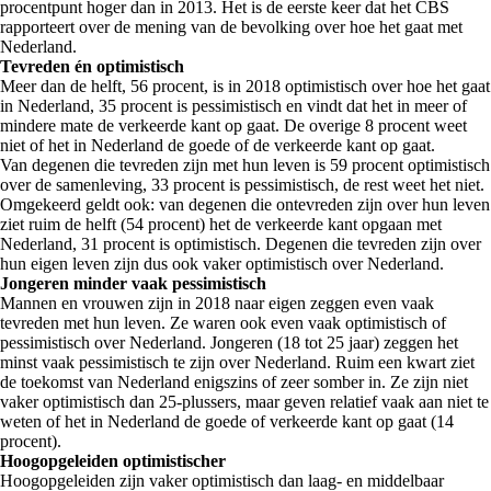
procentpunt hoger dan in 2013. Het is de eerste keer dat het CBS
rapporteert over de mening van de bevolking over hoe het gaat met
Nederland.
Tevreden én optimistisch
Meer dan de helft, 56 procent, is in 2018 optimistisch over hoe het gaat
in Nederland, 35 procent is pessimistisch en vindt dat het in meer of
mindere mate de verkeerde kant op gaat. De overige 8 procent weet
niet of het in Nederland de goede of de verkeerde kant op gaat.
Van degenen die tevreden zijn met hun leven is 59 procent optimistisch
over de samenleving, 33 procent is pessimistisch, de rest weet het niet.
Omgekeerd geldt ook: van degenen die ontevreden zijn over hun leven
ziet ruim de helft (54 procent) het de verkeerde kant opgaan met
Nederland, 31 procent is optimistisch. Degenen die tevreden zijn over
hun eigen leven zijn dus ook vaker optimistisch over Nederland.
Jongeren minder vaak pessimistisch
Mannen en vrouwen zijn in 2018 naar eigen zeggen even vaak
tevreden met hun leven. Ze waren ook even vaak optimistisch of
pessimistisch over Nederland. Jongeren (18 tot 25 jaar) zeggen het
minst vaak pessimistisch te zijn over Nederland. Ruim een kwart ziet
de toekomst van Nederland enigszins of zeer somber in. Ze zijn niet
vaker optimistisch dan 25-plussers, maar geven relatief vaak aan niet te
weten of het in Nederland de goede of verkeerde kant op gaat (14
procent).
Hoogopgeleiden optimistischer
Hoogopgeleiden zijn vaker optimistisch dan laag- en middelbaar