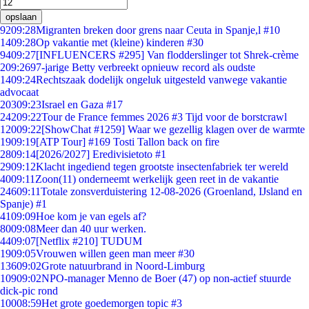
opslaan
92
09:28
Migranten breken door grens naar Ceuta in Spanje,l #10
14
09:28
Op vakantie met (kleine) kinderen #30
94
09:27
[INFLUENCERS #295] Van flodderslinger tot Shrek-crème
2
09:26
97-jarige Betty verbreekt opnieuw record als oudste
14
09:24
Rechtszaak dodelijk ongeluk uitgesteld vanwege vakantie
advocaat
203
09:23
Israel en Gaza #17
242
09:22
Tour de France femmes 2026 #3 Tijd voor de borstcrawl
120
09:22
[ShowChat #1259] Waar we gezellig klagen over de warmte
19
09:19
[ATP Tour] #169 Tosti Tallon back on fire
28
09:14
[2026/2027] Eredivisietoto #1
29
09:12
Klacht ingediend tegen grootste insectenfabriek ter wereld
40
09:11
Zoon(11) onderneemt werkelijk geen reet in de vakantie
246
09:11
Totale zonsverduistering 12-08-2026 (Groenland, IJsland en
Spanje) #1
41
09:09
Hoe kom je van egels af?
80
09:08
Meer dan 40 uur werken.
44
09:07
[Netflix #210] TUDUM
19
09:05
Vrouwen willen geen man meer #30
136
09:02
Grote natuurbrand in Noord-Limburg
109
09:02
NPO-manager Menno de Boer (47) op non-actief stuurde
dick-pic rond
100
08:59
Het grote goedemorgen topic #3