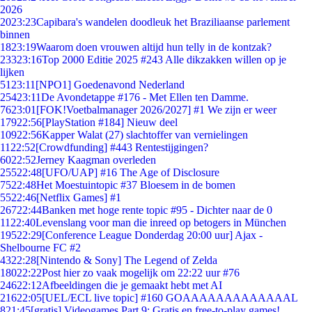
2026
20
23:23
Capibara's wandelen doodleuk het Braziliaanse parlement
binnen
18
23:19
Waarom doen vrouwen altijd hun telly in de kontzak?
233
23:16
Top 2000 Editie 2025 #243 Alle dikzakken willen op je
lijken
51
23:11
[NPO1] Goedenavond Nederland
254
23:11
De Avondetappe #176 - Met Ellen ten Damme.
76
23:01
[FOK!Voetbalmanager 2026/2027] #1 We zijn er weer
179
22:56
[PlayStation #184] Nieuw deel
109
22:56
Kapper Walat (27) slachtoffer van vernielingen
11
22:52
[Crowdfunding] #443 Rentestijgingen?
60
22:52
Jerney Kaagman overleden
255
22:48
[UFO/UAP] #16 The Age of Disclosure
75
22:48
Het Moestuintopic #37 Bloesem in de bomen
55
22:46
[Netflix Games] #1
267
22:44
Banken met hoge rente topic #95 - Dichter naar de 0
11
22:40
Levenslang voor man die inreed op betogers in München
195
22:29
[Conference League Donderdag 20:00 uur] Ajax -
Shelbourne FC #2
43
22:28
[Nintendo & Sony] The Legend of Zelda
180
22:22
Post hier zo vaak mogelijk om 22:22 uur #76
246
22:12
Afbeeldingen die je gemaakt hebt met AI
216
22:05
[UEL/ECL live topic] #160 GOAAAAAAAAAAAAAL
8
21:45
[gratis] Videogames Part 9: Gratis en free-to-play games!