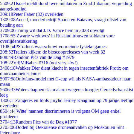
55
09:21
Israël meldt dood twee militairen in Zuid-Libanon, vergelding
aangekondigd
3
09:18
Peter Faber (82) overleden
13
09:08
Accell, moederbedrijf Sparta en Batavus, vraagt uitstel van
betaling aan
37
09:06
Trump wil dat J.D. Vance hem in 2028 opvolgt
17
08:55
'Zwarte weduwes' in Rusland trouwen soldaten voor
overlijdensuitkering
11
08:54
PS5-doos waarschuwt voor einde fysieke games
2
08:52
Trailers kijken: de bioscoopreleases van week 32
8
08:49
Random Pics van de Dag #1979
1
08:22
VrijMiBabes #316 (not very sfw!)
34
08:18
Wakker Dier dient klacht in tegen insectenfabriek Protix om
duurzaamheidsclaims
59
07:58
Onlyfans-model met G-cup wil als NASA-ambassadeur naar
maan
56
06:33
Waterschappen slaan alarm wegens droogte: Gereedschapskist
leeg
13
06:11
Zangeres en Idols-jurylid Jerney Kaagman op 79-jarige leeftijd
overleden
85
04:44
'Witte' mannen discrimineren is volgens OM geen enkel
probleem
37
04:13
Random Pics van de Dag #1977
27
03:06
Doden bij Oekraïense droneaanvallen op Moskou en Sint-
Petersburg