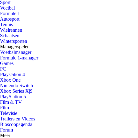
Sport
Voetbal
Formule 1
Autosport
Tennis
Wielrennen
Schaatsen
Wintersporten
Managerspelen
Voetbalmanager
Formule 1-manager
Games
PC
Playstation 4
Xbox One
Nintendo Switch
Xbox Series X|S
PlayStation 5
Film & TV
Film
Televisie
Trailers en Videos
Bioscoopagenda
Forum
Meer