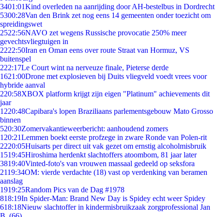
34
01:01
Kind overleden na aanrijding door AH-bestelbus in Dordrecht
53
00:28
Van den Brink zet nog eens 14 gemeenten onder toezicht om
spreidingswet
25
22:56
NAVO zet wegens Russische provocatie 250% meer
gevechtsvliegtuigen in
22
22:50
Iran en Oman eens over route Straat van Hormuz, VS
buitenspel
2
22:17
Le Court wint na nerveuze finale, Pieterse derde
16
21:00
Drone met explosieven bij Duits vliegveld voedt vrees voor
hybride aanval
2
20:58
XBOX platform krijgt zijn eigen "Platinum" achievements dit
jaar
12
20:48
Capibara's lopen Braziliaans parlementsgebouw Mato Grosso
binnen
5
20:30
Zomervakantieweerbericht: aanhoudend zomers
1
20:21
Lemmen boekt eerste profzege in zware Ronde van Polen-rit
22
20:05
Huisarts per direct uit vak gezet om ernstig alcoholmisbruik
15
19:45
Hiroshima herdenkt slachtoffers atoombom, 81 jaar later
38
19:40
Vinted-foto's van vrouwen massaal gedeeld op seksfora
21
19:34
OM: vierde verdachte (18) vast op verdenking van beramen
aanslag
19
19:25
Random Pics van de Dag #1978
8
18:19
In Spider-Man: Brand New Day is Spidey echt weer Spidey
6
18:18
Nieuw slachtoffer in kindermisbruikzaak zorgprofessional Jan
B. (66)