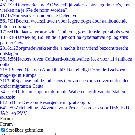
45
17:10
Doorwerken na AOW-leeftijd vaker vastgelegd in cao's, moet
werken na je 67e de norm worden?
1
17:07
Forensics: Crime Scene Detective
56
17:01
Boeren waarschuwen voor lagere oogst door aanhoudende
hitte en droogte
17
16:41
Italiaanse vrouw wint 1 miljoen, gooit kraslot per abuis weg
18
16:36
Datalek bij Bol en de Bijenkorf na cyberaanval op logistiek
partner Ceva
23
16:12
Zorgmedewerkster die 's nachts haar vriend bezocht terecht
ontslagen
36
15:56
Hackers roven Coldcard-bitcoinwallets leeg voor 114 miljoen
dollar
3
15:13
Geen Qatar en Abu Dhabi? Dan eindigt Formule 1-seizoen
mogelijk in Europa
31
13:00
Spaanse politie: minstens tien voor terrorisme veroordeelden
onder migranten Ceuta
34
12:59
Dirk sluit supermarkt op de Wallen na golf van diefstal en
agressie
8
12:53
The Division Resurgence nu gratis op pc
64
12:53
Zetelpeiling: 24 zetels voor Pro en 18 zetels voor D66, FvD,
JA21 en PVV
Forum
Forum
Scrollbar gebruiken