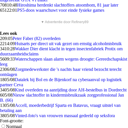
708
10:48
Hiroshima herdenkt slachtoffers atoombom, 81 jaar later
651
22:01
PS5-doos waarschuwt voor einde fysieke games
▼ Advertentie door Refinery89
Lees ook
2
09:05
Peter Faber (82) overleden
22
14:09
Huisarts per direct uit vak gezet om ernstig alcoholmisbruik
34
10:28
Wakker Dier dient klacht in tegen insectenfabriek Protix om
duurzaamheidsclaims
56
09:33
Waterschappen slaan alarm wegens droogte: Gereedschapskist
leeg
23
06/08
Zorgmedewerkster die 's nachts haar vriend bezocht terecht
ontslagen
18
05/08
Datalek bij Bol en de Bijenkorf na cyberaanval op logistiek
partner Ceva
34
05/08
Kind overleden na aanrijding door AH-bestelbus in Dordrecht
6
05/08
Nieuw slachtoffer in kindermisbruikzaak zorgprofessional Jan
B. (66)
13
05/08
Accell, moederbedrijf Sparta en Batavus, vraagt uitstel van
betaling aan
38
05/08
Vinted-foto's van vrouwen massaal gedeeld op seksfora
Font-grootte:
Normaal