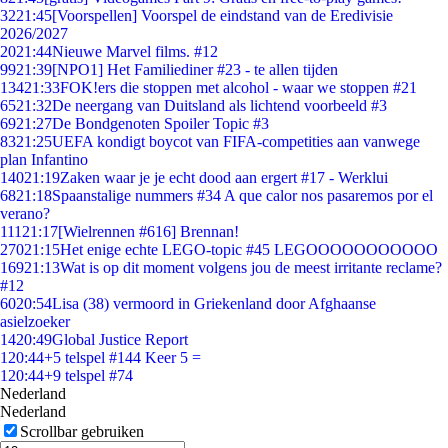
32
21:45
[Voorspellen] Voorspel de eindstand van de Eredivisie
2026/2027
20
21:44
Nieuwe Marvel films. #12
99
21:39
[NPO1] Het Familiediner #23 - te allen tijden
134
21:33
FOK!ers die stoppen met alcohol - waar we stoppen #21
65
21:32
De neergang van Duitsland als lichtend voorbeeld #3
69
21:27
De Bondgenoten Spoiler Topic #3
83
21:25
UEFA kondigt boycot van FIFA-competities aan vanwege
plan Infantino
140
21:19
Zaken waar je je echt dood aan ergert #17 - Werklui
68
21:18
Spaanstalige nummers #34 A que calor nos pasaremos por el
verano?
111
21:17
[Wielrennen #616] Brennan!
270
21:15
Het enige echte LEGO-topic #45 LEGOOOOOOOOOOO
169
21:13
Wat is op dit moment volgens jou de meest irritante reclame?
#12
60
20:54
Lisa (38) vermoord in Griekenland door Afghaanse
asielzoeker
14
20:49
Global Justice Report
1
20:44
+5 telspel #144 Keer 5 =
1
20:44
+9 telspel #74
Nederland
Nederland
Scrollbar gebruiken