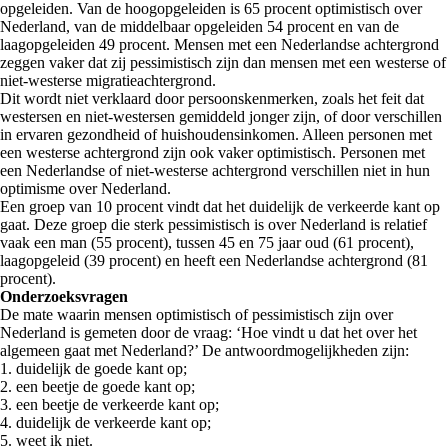
opgeleiden. Van de hoogopgeleiden is 65 procent optimistisch over
Nederland, van de middelbaar opgeleiden 54 procent en van de
laagopgeleiden 49 procent. Mensen met een Nederlandse achtergrond
zeggen vaker dat zij pessimistisch zijn dan mensen met een westerse of
niet-westerse migratieachtergrond.
Dit wordt niet verklaard door persoonskenmerken, zoals het feit dat
westersen en niet-westersen gemiddeld jonger zijn, of door verschillen
in ervaren gezondheid of huishoudensinkomen. Alleen personen met
een westerse achtergrond zijn ook vaker optimistisch. Personen met
een Nederlandse of niet-westerse achtergrond verschillen niet in hun
optimisme over Nederland.
Een groep van 10 procent vindt dat het duidelijk de verkeerde kant op
gaat. Deze groep die sterk pessimistisch is over Nederland is relatief
vaak een man (55 procent), tussen 45 en 75 jaar oud (61 procent),
laagopgeleid (39 procent) en heeft een Nederlandse achtergrond (81
procent).
Onderzoeksvragen
De mate waarin mensen optimistisch of pessimistisch zijn over
Nederland is gemeten door de vraag: ‘Hoe vindt u dat het over het
algemeen gaat met Nederland?’ De antwoordmogelijkheden zijn:
1. duidelijk de goede kant op;
2. een beetje de goede kant op;
3. een beetje de verkeerde kant op;
4. duidelijk de verkeerde kant op;
5. weet ik niet.