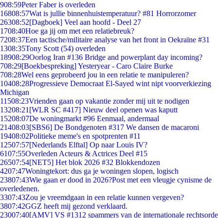
9
08:59
Peter Faber is overleden
168
08:57
Wat is jullie binnenhuistemperatuur? #81 Horrorzomer
263
08:52
[Dagboek] Veel aan hoofd - Deel 27
17
08:40
Hoe ga jij om met een relatiebreuk?
72
08:37
Een tactische/militaire analyse van het front in Oekraïne #31
13
08:35
Tony Scott (54) overleden
189
08:29
Oorlog Iran #136 Bridge and powerplant day incoming?
7
08:29
[Boekbespreking] Yesteryear - Caro Claire Burke
7
08:28
Wel eens geprobeerd jou in een relatie te manipuleren?
104
08:28
Progressieve Democraat El-Sayed wint nipt voorverkiezing
Michigan
115
08:23
Vrienden gaan op vakantie zonder mij uit te nodigen
132
08:21
[WLR SC #417] Nieuw deel openen was kaputt
152
08:07
De woningmarkt #96 Eenmaal, andermaal
214
08:03
[SBS6] De Bondgenoten #317 We dansen de macaroni
194
08:02
Politieke meme's en spotprenten #11
125
07:57
[Nederlands Elftal] Op naar Louis IV?
61
07:55
Overleden Acteurs & Actrices Deel #15
265
07:54
[NET5] Het blok 2026 #32 Blokkendozen
42
07:47
Woningtekort: dus ga je woningen slopen, logisch
238
07:43
Wie gaan er dood in 2026?Post met een vleugje cynisme de
overledenen.
33
07:43
Zou je vreemdgaan in een relatie kunnen vergeven?
38
07:42
GGZ heeft mij gezond verklaard.
230
07:40
[AMV] VS #1312 spammers van de internationale rechtsorde