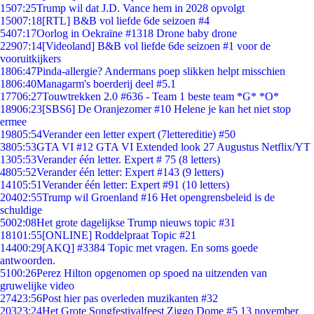
15
07:25
Trump wil dat J.D. Vance hem in 2028 opvolgt
150
07:18
[RTL] B&B vol liefde 6de seizoen #4
54
07:17
Oorlog in Oekraïne #1318 Drone baby drone
229
07:14
[Videoland] B&B vol liefde 6de seizoen #1 voor de
vooruitkijkers
18
06:47
Pinda-allergie? Andermans poep slikken helpt misschien
18
06:40
Managarm's boerderij deel #5.1
177
06:27
Touwtrekken 2.0 #636 - Team 1 beste team *G* *O*
189
06:23
[SBS6] De Oranjezomer #10 Helene je kan het niet stop
ermee
198
05:54
Verander een letter expert (7lettereditie) #50
38
05:53
GTA VI #12 GTA VI Extended look 27 Augustus Netflix/YT
13
05:53
Verander één letter. Expert # 75 (8 letters)
48
05:52
Verander één letter: Expert #143 (9 letters)
141
05:51
Verander één letter: Expert #91 (10 letters)
204
02:55
Trump wil Groenland #16 Het opengrensbeleid is de
schuldige
50
02:08
Het grote dagelijkse Trump nieuws topic #31
181
01:55
[ONLINE] Roddelpraat Topic #21
144
00:29
[AKQ] #3384 Topic met vragen. En soms goede
antwoorden.
51
00:26
Perez Hilton opgenomen op spoed na uitzenden van
gruwelijke video
274
23:56
Post hier pas overleden muzikanten #32
203
23:24
Het Grote Songfestivalfeest Ziggo Dome #5 13 november