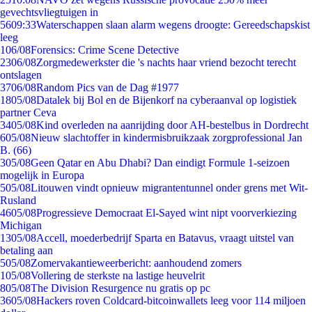
gevechtsvliegtuigen in
56
09:33
Waterschappen slaan alarm wegens droogte: Gereedschapskist
leeg
1
06/08
Forensics: Crime Scene Detective
23
06/08
Zorgmedewerkster die 's nachts haar vriend bezocht terecht
ontslagen
37
06/08
Random Pics van de Dag #1977
18
05/08
Datalek bij Bol en de Bijenkorf na cyberaanval op logistiek
partner Ceva
34
05/08
Kind overleden na aanrijding door AH-bestelbus in Dordrecht
6
05/08
Nieuw slachtoffer in kindermisbruikzaak zorgprofessional Jan
B. (66)
3
05/08
Geen Qatar en Abu Dhabi? Dan eindigt Formule 1-seizoen
mogelijk in Europa
5
05/08
Litouwen vindt opnieuw migrantentunnel onder grens met Wit-
Rusland
46
05/08
Progressieve Democraat El-Sayed wint nipt voorverkiezing
Michigan
13
05/08
Accell, moederbedrijf Sparta en Batavus, vraagt uitstel van
betaling aan
5
05/08
Zomervakantieweerbericht: aanhoudend zomers
1
05/08
Vollering de sterkste na lastige heuvelrit
8
05/08
The Division Resurgence nu gratis op pc
36
05/08
Hackers roven Coldcard-bitcoinwallets leeg voor 114 miljoen