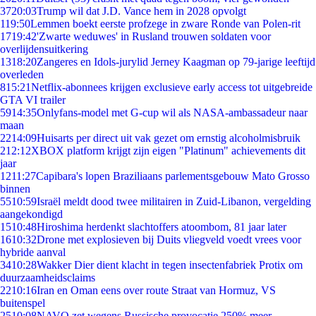
37
20:03
Trump wil dat J.D. Vance hem in 2028 opvolgt
1
19:50
Lemmen boekt eerste profzege in zware Ronde van Polen-rit
17
19:42
'Zwarte weduwes' in Rusland trouwen soldaten voor
overlijdensuitkering
13
18:20
Zangeres en Idols-jurylid Jerney Kaagman op 79-jarige leeftijd
overleden
8
15:21
Netflix-abonnees krijgen exclusieve early access tot uitgebreide
GTA VI trailer
59
14:35
Onlyfans-model met G-cup wil als NASA-ambassadeur naar
maan
22
14:09
Huisarts per direct uit vak gezet om ernstig alcoholmisbruik
2
12:12
XBOX platform krijgt zijn eigen "Platinum" achievements dit
jaar
12
11:27
Capibara's lopen Braziliaans parlementsgebouw Mato Grosso
binnen
55
10:59
Israël meldt dood twee militairen in Zuid-Libanon, vergelding
aangekondigd
15
10:48
Hiroshima herdenkt slachtoffers atoombom, 81 jaar later
16
10:32
Drone met explosieven bij Duits vliegveld voedt vrees voor
hybride aanval
34
10:28
Wakker Dier dient klacht in tegen insectenfabriek Protix om
duurzaamheidsclaims
22
10:16
Iran en Oman eens over route Straat van Hormuz, VS
buitenspel
25
10:08
NAVO zet wegens Russische provocatie 250% meer