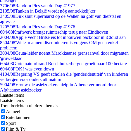
ontslagen
37
06/08
Random Pics van de Dag #1977
21
05/08
Tanken in België wordt nóg aantrekkelijker
34
05/08
Dirk sluit supermarkt op de Wallen na golf van diefstal en
agressie
12
05/08
Random Pics van de Dag #1976
6
04/08
Kraftwerk brengt ruimteschip terug naar Eindhoven
20
04/08
Apple vecht Britse eis tot inbouwen backdoor in iCloud aan
85
04/08
'Witte' mannen discrimineren is volgens OM geen enkel
probleem
30
04/08
Ceuta-leider noemt Marokkaanse grensaanval door migranten
'gruweldaad'
6
04/08
Grote natuurbrand Boschhuizerbergen groeit naar 100 hectare
6
04/08
FOK! was even down
41
04/08
Regering VS geeft scholen die 'genderidentiteit' van kinderen
verbergen voor ouders ultimatum
59
04/08
Vrouw die asielzoekers hielp in Athene vermoord door
Afghaanse asielzoeker
Laatste items
Laatste items
Toon berichten uit deze thema's
Actueel
Entertainment
Sport
Film & Tv