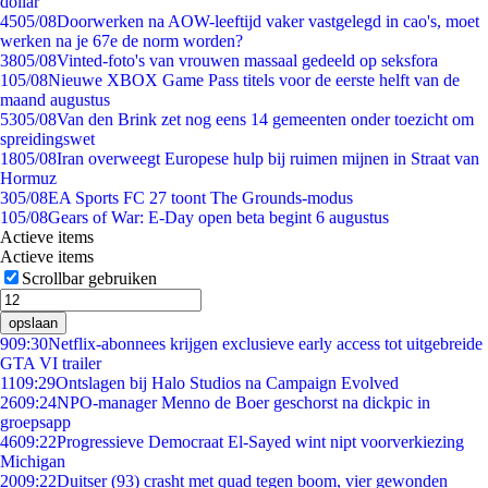
dollar
45
05/08
Doorwerken na AOW-leeftijd vaker vastgelegd in cao's, moet
werken na je 67e de norm worden?
38
05/08
Vinted-foto's van vrouwen massaal gedeeld op seksfora
1
05/08
Nieuwe XBOX Game Pass titels voor de eerste helft van de
maand augustus
53
05/08
Van den Brink zet nog eens 14 gemeenten onder toezicht om
spreidingswet
18
05/08
Iran overweegt Europese hulp bij ruimen mijnen in Straat van
Hormuz
3
05/08
EA Sports FC 27 toont The Grounds-modus
1
05/08
Gears of War: E-Day open beta begint 6 augustus
Actieve items
Actieve items
Scrollbar gebruiken
opslaan
9
09:30
Netflix-abonnees krijgen exclusieve early access tot uitgebreide
GTA VI trailer
11
09:29
Ontslagen bij Halo Studios na Campaign Evolved
26
09:24
NPO-manager Menno de Boer geschorst na dickpic in
groepsapp
46
09:22
Progressieve Democraat El-Sayed wint nipt voorverkiezing
Michigan
20
09:22
Duitser (93) crasht met quad tegen boom, vier gewonden