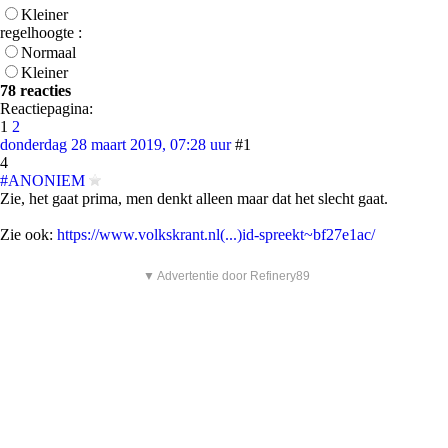
Kleiner
regelhoogte :
Normaal
Kleiner
78 reacties
Reactiepagina:
1
2
donderdag 28 maart 2019, 07:28 uur
#1
4
#ANONIEM
Zie, het gaat prima, men denkt alleen maar dat het slecht gaat.
Zie ook:
https://www.volkskrant.nl(...)id-spreekt~bf27e1ac/
▼ Advertentie door Refinery89