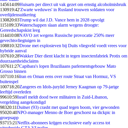
1456
14:09
Huisarts per direct uit vak gezet om ernstig alcoholmisbruik
1309
19:42
'Zwarte weduwes' in Rusland trouwen soldaten voor
overlijdensuitkering
1308
20:03
Trump wil dat J.D. Vance hem in 2028 opvolgt
1151
09:33
Waterschappen slaan alarm wegens droogte:
Gereedschapskist leeg
1144
10:08
NAVO zet wegens Russische provocatie 250% meer
gevechtsvliegtuigen in
1088
10:32
Drone met explosieven bij Duits vliegveld voedt vrees voor
hybride aanval
1076
10:28
Wakker Dier dient klacht in tegen insectenfabriek Protix om
duurzaamheidsclaims
1076
11:27
Capibara's lopen Braziliaans parlementsgebouw Mato
Grosso binnen
1071
10:16
Iran en Oman eens over route Straat van Hormuz, VS
buitenspel
1007
18:20
Zangeres en Idols-jurylid Jerney Kaagman op 79-jarige
leeftijd overleden
996
10:59
Israël meldt dood twee militairen in Zuid-Libanon,
vergelding aangekondigd
983
20:11
Duitser (93) crasht met quad tegen boom, vier gewonden
950
20:40
NPO-manager Menno de Boer geschorst na dickpic in
groepsapp
937
15:21
Netflix-abonnees krijgen exclusieve early access tot
uitgebreide GTA VI trailer