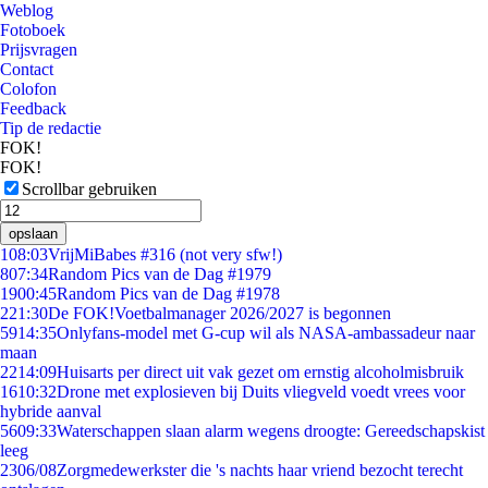
Weblog
Fotoboek
Prijsvragen
Contact
Colofon
Feedback
Tip de redactie
FOK!
FOK!
Scrollbar gebruiken
opslaan
1
08:03
VrijMiBabes #316 (not very sfw!)
8
07:34
Random Pics van de Dag #1979
19
00:45
Random Pics van de Dag #1978
2
21:30
De FOK!Voetbalmanager 2026/2027 is begonnen
59
14:35
Onlyfans-model met G-cup wil als NASA-ambassadeur naar
maan
22
14:09
Huisarts per direct uit vak gezet om ernstig alcoholmisbruik
16
10:32
Drone met explosieven bij Duits vliegveld voedt vrees voor
hybride aanval
56
09:33
Waterschappen slaan alarm wegens droogte: Gereedschapskist
leeg
23
06/08
Zorgmedewerkster die 's nachts haar vriend bezocht terecht