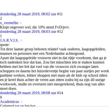
donderdag 28 maart 2019, 08:02 uur
#11
2
o_vermellio
Klopt ongeveer wel, die 10% stemt FvD/pvv.
donderdag 28 maart 2019, 08:03 uur
#12
1
J.A.R.V.I.S.
quote:
Tot deze laatste groep behoren relatief vaak ouderen, laagopgeleiden,
mannen en personen met een Nederlandse achtergrond.
Apart dat laagopgeleide vrouwen niet in dat rijtje voorkomt, dan ga je
toch nadenken hoe dat kan. Zou het misschien iets te maken kunnen
hebben met het feit dat veel van die vrouwen zich zwanger laten
schoppen en daarna het luizenleventje begint van paar uurtjes per week
parttime werken, lekker shoppen met mam als de kids op school zitten
en je kerel thuis achter de veren aan zitten zodra hij na zijn 40 uurige
werkweek, studie en overuren niet meegerekend, thuis nog van alles
moet doen.
donderdag 28 maart 2019, 08:08 uur
#14
0
Academicus
Geletterd tot op het bot