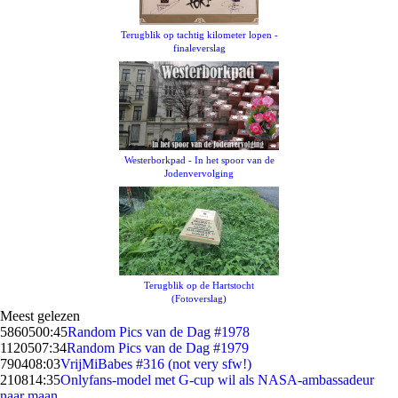
Terugblik op tachtig kilometer lopen -
finaleverslag
Westerborkpad - In het spoor van de
Jodenvervolging
Terugblik op de Hartstocht
(Fotoverslag)
Meest gelezen
58605
00:45
Random Pics van de Dag #1978
11205
07:34
Random Pics van de Dag #1979
7904
08:03
VrijMiBabes #316 (not very sfw!)
2108
14:35
Onlyfans-model met G-cup wil als NASA-ambassadeur
naar maan