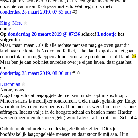
56% optimistisch over Nederland, dat is een grote meerderheid ten
opzichte van maar 35% pessimistisch. Wat begrijp ik niet?
donderdag 28 maart 2019, 07:53 uur
#9
0
King_Merc
quote:
Op
donderdag 28 maart 2019 @ 07:36
schreef
Ludootje
het
volgende:
Maar, maar, maar... als ik alle rechtse mensen mag geloven gaat dit
land naar de klote, is Nederland failliet, is het land kapot aan het gaan
en moet ik mijn oogkleppen afdoen voor alle problemen in dit land.
Maar ben je dan ook niet tevreden over je eigen leven, daar gaat het
om
donderdag 28 maart 2019, 08:00 uur
#10
2
Draconian
Anonymous
Nogal logisch dat laagopgeleide mensen minder optimistisch zijn.
Minder salaris is moeilijker rondkomen. Geld maakt gelukkiger. Enige
waar ik ontevreden over ben is dat hoe meer ik werk hoe meer ik moet
afdragen. Ineens val je in de hoogste schaal en betalen maar. Harder
werken(meer uren dus meer geld) wordt afgestraft in dit land. Schaal 4.
Ook de multiculturele samenleving zie ik niet zitten. Dit zijn
hoofdzakelijk laagopgeleide mensen en daar stoor ik mij aan. Hun