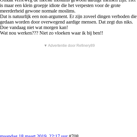
is maar een klein groepje idiote die het verpesten voor de grote
meerderheid gewone normale moslims.
Dat is natuurlijk een non-argument. Er zijn zoveel dingen verboden die
gedaan worden door overwegend aardige mensen. Dat zegt dus niks.
Doe vandaag niet wat morgen kan!
Wat nou werken??? Niet zo vloeken waar ik bij ben!!
▼ Advertentie door Refinery89
maandag 18 maart 2019, 22:17 uur
#708