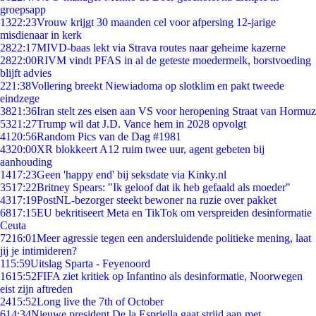
groepsapp
13
22:23
Vrouw krijgt 30 maanden cel voor afpersing 12-jarige
misdienaar in kerk
28
22:17
MIVD-baas lekt via Strava routes naar geheime kazerne
28
22:00
RIVM vindt PFAS in al de geteste moedermelk, borstvoeding
blijft advies
2
21:38
Vollering breekt Niewiadoma op slotklim en pakt tweede
eindzege
38
21:36
Iran stelt zes eisen aan VS voor heropening Straat van Hormuz
53
21:27
Trump wil dat J.D. Vance hem in 2028 opvolgt
41
20:56
Random Pics van de Dag #1981
43
20:00
XR blokkeert A12 ruim twee uur, agent gebeten bij
aanhouding
14
17:23
Geen 'happy end' bij seksdate via Kinky.nl
35
17:22
Britney Spears: "Ik geloof dat ik heb gefaald als moeder"
43
17:19
PostNL-bezorger steekt bewoner na ruzie over pakket
68
17:15
EU bekritiseert Meta en TikTok om verspreiden desinformatie
Ceuta
72
16:01
Meer agressie tegen een andersluidende politieke mening, laat
jij je intimideren?
1
15:59
Uitslag Sparta - Feyenoord
16
15:52
FIFA ziet kritiek op Infantino als desinformatie, Noorwegen
eist zijn aftreden
24
15:52
Long live the 7th of October
6
14:34
Nieuwe president De la Espriella gaat strijd aan met