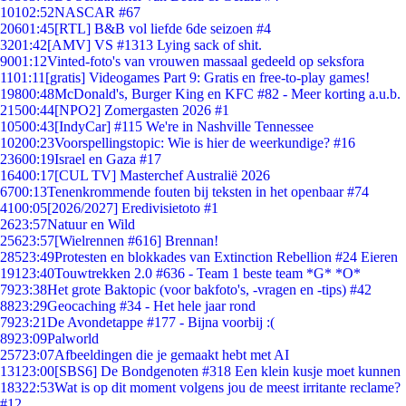
101
02:52
NASCAR #67
206
01:45
[RTL] B&B vol liefde 6de seizoen #4
32
01:42
[AMV] VS #1313 Lying sack of shit.
90
01:12
Vinted-foto's van vrouwen massaal gedeeld op seksfora
11
01:11
[gratis] Videogames Part 9: Gratis en free-to-play games!
198
00:48
McDonald's, Burger King en KFC #82 - Meer korting a.u.b.
215
00:44
[NPO2] Zomergasten 2026 #1
105
00:43
[IndyCar] #115 We're in Nashville Tennessee
102
00:23
Voorspellingstopic: Wie is hier de weerkundige? #16
236
00:19
Israel en Gaza #17
164
00:17
[CUL TV] Masterchef Australië 2026
67
00:13
Tenenkrommende fouten bij teksten in het openbaar #74
41
00:05
[2026/2027] Eredivisietoto #1
26
23:57
Natuur en Wild
256
23:57
[Wielrennen #616] Brennan!
285
23:49
Protesten en blokkades van Extinction Rebellion #24 Eieren
191
23:40
Touwtrekken 2.0 #636 - Team 1 beste team *G* *O*
79
23:38
Het grote Baktopic (voor bakfoto's, -vragen en -tips) #42
88
23:29
Geocaching #34 - Het hele jaar rond
79
23:21
De Avondetappe #177 - Bijna voorbij :(
89
23:09
Palworld
257
23:07
Afbeeldingen die je gemaakt hebt met AI
131
23:00
[SBS6] De Bondgenoten #318 Een klein kusje moet kunnen
183
22:53
Wat is op dit moment volgens jou de meest irritante reclame?
#12