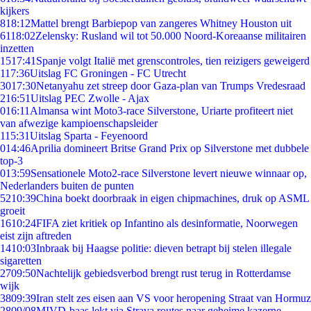
kijkers
8
18:12
Mattel brengt Barbiepop van zangeres Whitney Houston uit
61
18:02
Zelensky: Rusland wil tot 50.000 Noord-Koreaanse militairen
inzetten
15
17:41
Spanje volgt Italië met grenscontroles, tien reizigers geweigerd
1
17:36
Uitslag FC Groningen - FC Utrecht
30
17:30
Netanyahu zet streep door Gaza-plan van Trumps Vredesraad
2
16:51
Uitslag PEC Zwolle - Ajax
0
16:11
Almansa wint Moto3-race Silverstone, Uriarte profiteert niet
van afwezige kampioenschapsleider
1
15:31
Uitslag Sparta - Feyenoord
0
14:46
Aprilia domineert Britse Grand Prix op Silverstone met dubbele
top-3
0
13:59
Sensationele Moto2-race Silverstone levert nieuwe winnaar op,
Nederlanders buiten de punten
52
10:39
China boekt doorbraak in eigen chipmachines, druk op ASML
groeit
16
10:24
FIFA ziet kritiek op Infantino als desinformatie, Noorwegen
eist zijn aftreden
14
10:03
Inbraak bij Haagse politie: dieven betrapt bij stelen illegale
sigaretten
27
09:50
Nachtelijk gebiedsverbod brengt rust terug in Rotterdamse
wijk
38
09:39
Iran stelt zes eisen aan VS voor heropening Straat van Hormuz
28
09/08
MIVD-baas lekt via Strava routes naar geheime kazerne