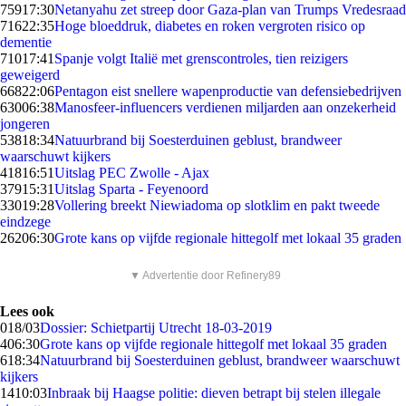
759
17:30
Netanyahu zet streep door Gaza-plan van Trumps Vredesraad
716
22:35
Hoge bloeddruk, diabetes en roken vergroten risico op
dementie
710
17:41
Spanje volgt Italië met grenscontroles, tien reizigers
geweigerd
668
22:06
Pentagon eist snellere wapenproductie van defensiebedrijven
630
06:38
Manosfeer-influencers verdienen miljarden aan onzekerheid
jongeren
538
18:34
Natuurbrand bij Soesterduinen geblust, brandweer
waarschuwt kijkers
418
16:51
Uitslag PEC Zwolle - Ajax
379
15:31
Uitslag Sparta - Feyenoord
330
19:28
Vollering breekt Niewiadoma op slotklim en pakt tweede
eindzege
262
06:30
Grote kans op vijfde regionale hittegolf met lokaal 35 graden
▼ Advertentie door Refinery89
Lees ook
0
18/03
Dossier: Schietpartij Utrecht 18-03-2019
4
06:30
Grote kans op vijfde regionale hittegolf met lokaal 35 graden
6
18:34
Natuurbrand bij Soesterduinen geblust, brandweer waarschuwt
kijkers
14
10:03
Inbraak bij Haagse politie: dieven betrapt bij stelen illegale