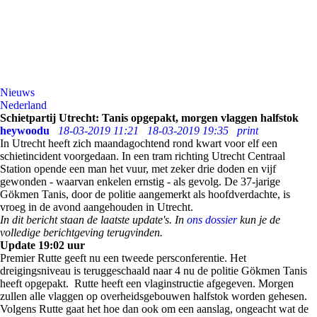
Nieuws
Nederland
Schietpartij Utrecht: Tanis opgepakt, morgen vlaggen halfstok
heywoodu
18-03-2019 11:21
18-03-2019 19:35
print
In Utrecht heeft zich maandagochtend rond kwart voor elf een
schietincident voorgedaan. In een tram richting Utrecht Centraal
Station opende een man het vuur, met zeker drie doden en vijf
gewonden - waarvan enkelen ernstig - als gevolg. De 37-jarige
Gökmen Tanis, door de politie aangemerkt als hoofdverdachte, is
vroeg in de avond aangehouden in Utrecht.
In dit bericht staan de laatste update's. In
ons dossier
kun je de
volledige berichtgeving terugvinden.
Update 19:02 uur
Premier Rutte geeft nu een tweede persconferentie. Het
dreigingsniveau is teruggeschaald naar 4 nu de politie Gökmen Tanis
heeft opgepakt. Rutte heeft een vlaginstructie afgegeven. Morgen
zullen alle vlaggen op overheidsgebouwen halfstok worden gehesen.
Volgens Rutte gaat het hoe dan ook om een aanslag, ongeacht wat de