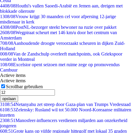
Ceuta
44
08/08
Houthi's vallen Saoedi-Arabië en Jemen aan, dreigen met
blokkade olieroute
13
08/08
Vrouw krijgt 30 maanden cel voor afpersing 12-jarige
misdienaar in kerk
43
08/08
PostNL-bezorger steekt bewoner na ruzie over pakket
26
08/08
Wegpiraat scheurt met 146 km/u door het centrum van
Amsterdam
7
08/08
Aanhoudende droogte veroorzaakt scheuren in dijken Zuid-
Holland
0
08/08
Van de Zandschulp overleeft matchpoints, ook Griekspoor
verder in Montreal
1
08/08
Excelsior opent seizoen met ruime zege op promovendus
Cambuur
Actieve items
Actieve items
Scrollbar gebruiken
opslaan
31
08:54
Netanyahu zet streep door Gaza-plan van Trumps Vredesraad
61
08:53
Zelensky: Rusland wil tot 50.000 Noord-Koreaanse militairen
inzetten
23
08:51
Manosfeer-influencers verdienen miljarden aan onzekerheid
jongeren
6
08:51
Grote kans op vijfde regionale hittegolf met lokaal 35 graden