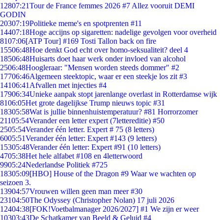
128
07:21
Tour de France femmes 2026 #7 Allez vooruit DEMI
GODIN
203
07:19
Politieke meme's en spotprenten #11
144
07:18
Hoge accijns op sigaretten: nadelige gevolgen voor overheid
81
07:06
[ATP Tour] #169 Tosti Tallon back on fire
155
06:48
Hoe denkt God echt over homo-seksualiteit? deel 4
185
06:48
Huisarts doet haar werk onder invloed van alcohol
25
06:48
Hoogleraar: "Mensen worden steeds dommer" #2
177
06:46
Algemeen steektopic, waar er een steekje los zit #3
141
06:41
Afvallen met injecties #4
179
06:34
Unieke aanpak stopt jarenlange overlast in Rotterdamse wijk
81
06:05
Het grote dagelijkse Trump nieuws topic #31
183
05:58
Wat is jullie binnenhuistemperatuur? #81 Horrorzomer
211
05:54
Verander een letter expert (7lettereditie) #50
25
05:54
Verander één letter. Expert # 75 (8 letters)
60
05:51
Verander één letter: Expert #143 (9 letters)
153
05:48
Verander één letter: Expert #91 (10 letters)
47
05:38
Het hele alfabet #108 en 4letterwoord
99
05:24
Nederlandse Politiek #725
183
05:09
[HBO] House of the Dragon #9 Waar we wachten op
seizoen 3.
139
04:57
Vrouwen willen geen man meer #30
231
04:50
The Odyssey (Christopher Nolan) 17 juli 2026
124
04:38
[FOK!Voetbalmanager 2026/2027] #1 We zijn er weer
103
03:43
De Schatkamer van Beeld & Geluid #4