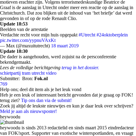
motieven erachter zijn. Volgens terrorismedeskundige Beatrice de
Graaf is de aanslag in Utrecht onder meer een reactie op de aanslag in
Christchurch. Dat zou blijken uit de inhoud van ‘het briefje’ dat werd
gevonden in of op de rode Renault Clio.
Update 18:53
Beelden van de arrestatie
Verdachte recht voor mijn huis opgepakt
#Utrecht
#24oktoberplein
pic.twitter.com/yypnuVAxKt
— Max (@maxuitutrecht)
18 maart 2019
Update 18:30
De dader is aangehouden, werd zojuist na de persconferentie
bekendgemaakt.
Lees de volledige berichtgeving
terug in het dossier.
schietpartij
tram
utrecht
video
Submitter:
Bron:
Fok.nl
769
Help ons; deel dit item als je het leuk vond
Heb je een leuk of interessant bericht gevonden dat je graag op FOK!
terug ziet?
Tip ons dan via de submit!
Zoek jij altijd de leukste nieuwtjes en kun je daar leuk over schrijven?
Meld je aan als nieuwsposter!
heywoodu
heywoodu is sinds 2013 redactielid en sinds maart 2015 eindredacteur
van FOK!sport. Supporter van exotische wintersportlanden, en vraagt