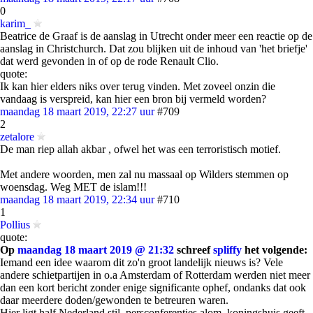
0
karim_
Beatrice de Graaf is de aanslag in Utrecht onder meer een reactie op de
aanslag in Christchurch. Dat zou blijken uit de inhoud van 'het briefje'
dat werd gevonden in of op de rode Renault Clio.
quote:
Ik kan hier elders niks over terug vinden. Met zoveel onzin die
vandaag is verspreid, kan hier een bron bij vermeld worden?
maandag 18 maart 2019, 22:27 uur
#709
2
zetalore
De man riep allah akbar , ofwel het was een terroristisch motief.
Met andere woorden, men zal nu massaal op Wilders stemmen op
woensdag. Weg MET de islam!!!
maandag 18 maart 2019, 22:34 uur
#710
1
Pollius
quote:
Op
maandag 18 maart 2019 @ 21:32
schreef
spliffy
het volgende:
Iemand een idee waarom dit zo'n groot landelijk nieuws is? Vele
andere schietpartijen in o.a Amsterdam of Rotterdam werden niet meer
dan een kort bericht zonder enige significante ophef, ondanks dat ook
daar meerdere doden/gewonden te betreuren waren.
Hier ligt half Nederland stil, persconferenties alom, koningshuis geeft