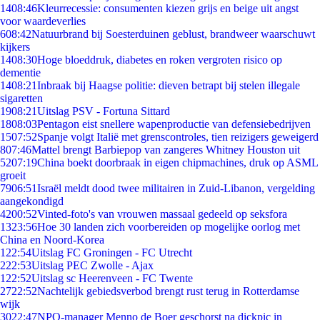
14
08:46
Kleurrecessie: consumenten kiezen grijs en beige uit angst
voor waardeverlies
6
08:42
Natuurbrand bij Soesterduinen geblust, brandweer waarschuwt
kijkers
14
08:30
Hoge bloeddruk, diabetes en roken vergroten risico op
dementie
14
08:21
Inbraak bij Haagse politie: dieven betrapt bij stelen illegale
sigaretten
19
08:21
Uitslag PSV - Fortuna Sittard
18
08:03
Pentagon eist snellere wapenproductie van defensiebedrijven
15
07:52
Spanje volgt Italië met grenscontroles, tien reizigers geweigerd
8
07:46
Mattel brengt Barbiepop van zangeres Whitney Houston uit
52
07:19
China boekt doorbraak in eigen chipmachines, druk op ASML
groeit
79
06:51
Israël meldt dood twee militairen in Zuid-Libanon, vergelding
aangekondigd
42
00:52
Vinted-foto's van vrouwen massaal gedeeld op seksfora
13
23:56
Hoe 30 landen zich voorbereiden op mogelijke oorlog met
China en Noord-Korea
1
22:54
Uitslag FC Groningen - FC Utrecht
2
22:53
Uitslag PEC Zwolle - Ajax
1
22:52
Uitslag sc Heerenveen - FC Twente
27
22:52
Nachtelijk gebiedsverbod brengt rust terug in Rotterdamse
wijk
30
22:47
NPO-manager Menno de Boer geschorst na dickpic in