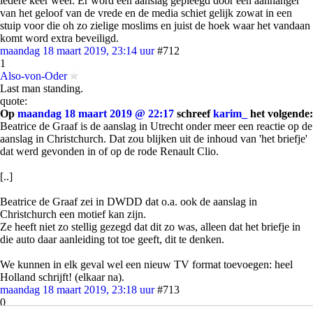
iedere keer weer. Er word een aanslag gepleegd door een aanhanger
van het geloof van de vrede en de media schiet gelijk zowat in een
stuip voor die oh zo zielige moslims en juist de hoek waar het vandaan
komt word extra beveiligd.
maandag 18 maart 2019, 23:14 uur
#712
1
Also-von-Oder
Last man standing.
quote:
Op
maandag 18 maart 2019 @ 22:17
schreef
karim_
het volgende:
Beatrice de Graaf is de aanslag in Utrecht onder meer een reactie op de
aanslag in Christchurch. Dat zou blijken uit de inhoud van 'het briefje'
dat werd gevonden in of op de rode Renault Clio.
[..]
Beatrice de Graaf zei in DWDD dat o.a. ook de aanslag in
Christchurch een motief kan zijn.
Ze heeft niet zo stellig gezegd dat dit zo was, alleen dat het briefje in
die auto daar aanleiding tot toe geeft, dit te denken.
We kunnen in elk geval wel een nieuw TV format toevoegen: heel
Holland schrijft! (elkaar na).
maandag 18 maart 2019, 23:18 uur
#713
0