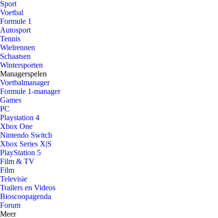
Sport
Voetbal
Formule 1
Autosport
Tennis
Wielrennen
Schaatsen
Wintersporten
Managerspelen
Voetbalmanager
Formule 1-manager
Games
PC
Playstation 4
Xbox One
Nintendo Switch
Xbox Series X|S
PlayStation 5
Film & TV
Film
Televisie
Trailers en Videos
Bioscoopagenda
Forum
Meer