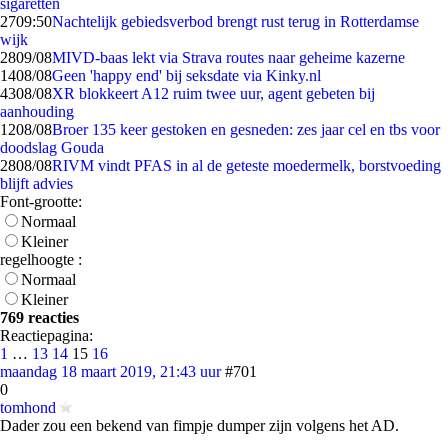
sigaretten
27
09:50
Nachtelijk gebiedsverbod brengt rust terug in Rotterdamse
wijk
28
09/08
MIVD-baas lekt via Strava routes naar geheime kazerne
14
08/08
Geen 'happy end' bij seksdate via Kinky.nl
43
08/08
XR blokkeert A12 ruim twee uur, agent gebeten bij
aanhouding
12
08/08
Broer 135 keer gestoken en gesneden: zes jaar cel en tbs voor
doodslag Gouda
28
08/08
RIVM vindt PFAS in al de geteste moedermelk, borstvoeding
blijft advies
Font-grootte:
Normaal
Kleiner
regelhoogte :
Normaal
Kleiner
769 reacties
Reactiepagina:
1
…
13
14
15
16
maandag 18 maart 2019, 21:43 uur
#701
0
tomhond
Dader zou een bekend van fimpje dumper zijn volgens het AD.