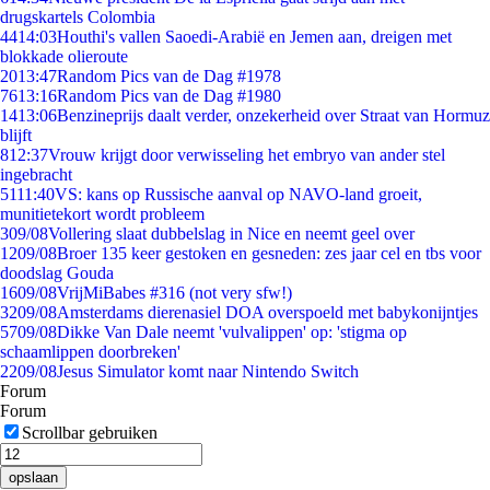
drugskartels Colombia
44
14:03
Houthi's vallen Saoedi-Arabië en Jemen aan, dreigen met
blokkade olieroute
20
13:47
Random Pics van de Dag #1978
76
13:16
Random Pics van de Dag #1980
14
13:06
Benzineprijs daalt verder, onzekerheid over Straat van Hormuz
blijft
8
12:37
Vrouw krijgt door verwisseling het embryo van ander stel
ingebracht
51
11:40
VS: kans op Russische aanval op NAVO-land groeit,
munitietekort wordt probleem
3
09/08
Vollering slaat dubbelslag in Nice en neemt geel over
12
09/08
Broer 135 keer gestoken en gesneden: zes jaar cel en tbs voor
doodslag Gouda
16
09/08
VrijMiBabes #316 (not very sfw!)
32
09/08
Amsterdams dierenasiel DOA overspoeld met babykonijntjes
57
09/08
Dikke Van Dale neemt 'vulvalippen' op: 'stigma op
schaamlippen doorbreken'
22
09/08
Jesus Simulator komt naar Nintendo Switch
Forum
Forum
Scrollbar gebruiken
opslaan