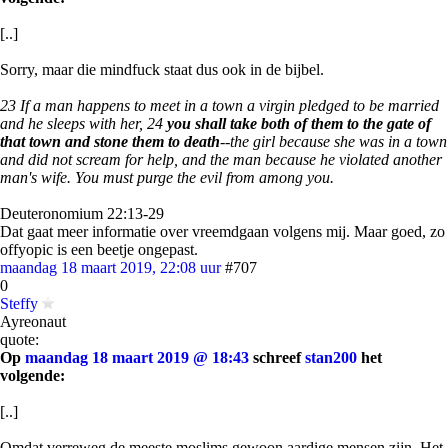
[..]
Sorry, maar die mindfuck staat dus ook in de bijbel.
23 If a man happens to meet in a town a virgin pledged to be married
and he sleeps with her, 24
you shall take both of them to the gate of
that town and stone them to death
--the girl because she was in a town
and did not scream for help, and the man because he violated another
man's wife. You must purge the evil from among you.
Deuteronomium 22:13-29
Dat gaat meer informatie over vreemdgaan volgens mij. Maar goed, zo
offyopic is een beetje ongepast.
maandag 18 maart 2019, 22:08 uur
#707
0
Steffy
Ayreonaut
quote:
Op
maandag 18 maart 2019 @ 18:43
schreef
stan200
het
volgende:
[..]
Omdat verreweg de meeste moslims gewoon aardige mensen zijn. Het