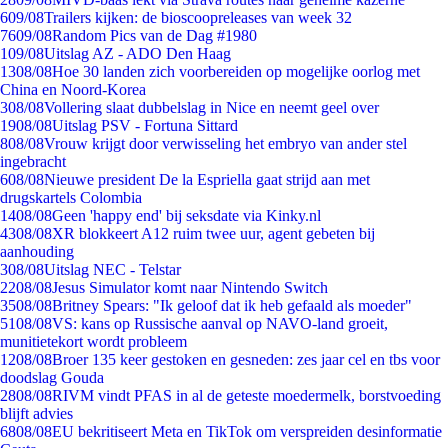
6
09/08
Trailers kijken: de bioscoopreleases van week 32
76
09/08
Random Pics van de Dag #1980
1
09/08
Uitslag AZ - ADO Den Haag
13
08/08
Hoe 30 landen zich voorbereiden op mogelijke oorlog met
China en Noord-Korea
3
08/08
Vollering slaat dubbelslag in Nice en neemt geel over
19
08/08
Uitslag PSV - Fortuna Sittard
8
08/08
Vrouw krijgt door verwisseling het embryo van ander stel
ingebracht
6
08/08
Nieuwe president De la Espriella gaat strijd aan met
drugskartels Colombia
14
08/08
Geen 'happy end' bij seksdate via Kinky.nl
43
08/08
XR blokkeert A12 ruim twee uur, agent gebeten bij
aanhouding
3
08/08
Uitslag NEC - Telstar
22
08/08
Jesus Simulator komt naar Nintendo Switch
35
08/08
Britney Spears: "Ik geloof dat ik heb gefaald als moeder"
51
08/08
VS: kans op Russische aanval op NAVO-land groeit,
munitietekort wordt probleem
12
08/08
Broer 135 keer gestoken en gesneden: zes jaar cel en tbs voor
doodslag Gouda
28
08/08
RIVM vindt PFAS in al de geteste moedermelk, borstvoeding
blijft advies
68
08/08
EU bekritiseert Meta en TikTok om verspreiden desinformatie