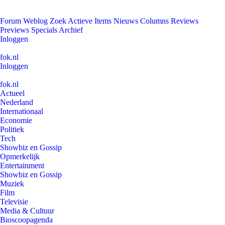
Forum
Weblog
Zoek
Actieve Items
Nieuws
Columns
Reviews
Previews
Specials
Archief
Inloggen
fok.nl
Inloggen
fok.nl
Actueel
Nederland
Internationaal
Economie
Politiek
Tech
Showbiz en Gossip
Opmerkelijk
Entertainment
Showbiz en Gossip
Muziek
Film
Televisie
Media & Cultuur
Bioscoopagenda