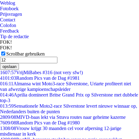
Weblog
Fotoboek
Prijsvragen
Contact
Colofon
Feedback
Tip de redactie
FOK!
FOK!
Scrollbar gebruiken
opslaan
16
07:57
VrijMiBabes #316 (not very sfw!)
41
01:03
Random Pics van de Dag #1981
0
16:11
Almansa wint Moto3-race Silverstone, Uriarte profiteert niet
van afwezige kampioenschapsleider
0
14:46
Aprilia domineert Britse Grand Prix op Silverstone met dubbele
top-3
0
13:59
Sensationele Moto2-race Silverstone levert nieuwe winnaar op,
Nederlanders buiten de punten
28
09/08
MIVD-baas lekt via Strava routes naar geheime kazerne
76
09/08
Random Pics van de Dag #1980
13
08/08
Vrouw krijgt 30 maanden cel voor afpersing 12-jarige
misdienaar in kerk