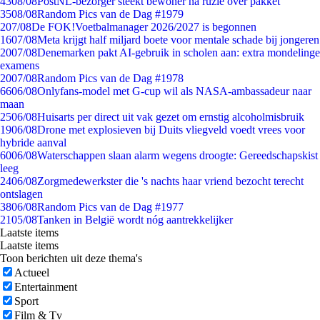
43
08/08
PostNL-bezorger steekt bewoner na ruzie over pakket
35
08/08
Random Pics van de Dag #1979
2
07/08
De FOK!Voetbalmanager 2026/2027 is begonnen
16
07/08
Meta krijgt half miljard boete voor mentale schade bij jongeren
20
07/08
Denemarken pakt AI-gebruik in scholen aan: extra mondelinge
examens
20
07/08
Random Pics van de Dag #1978
66
06/08
Onlyfans-model met G-cup wil als NASA-ambassadeur naar
maan
25
06/08
Huisarts per direct uit vak gezet om ernstig alcoholmisbruik
19
06/08
Drone met explosieven bij Duits vliegveld voedt vrees voor
hybride aanval
60
06/08
Waterschappen slaan alarm wegens droogte: Gereedschapskist
leeg
24
06/08
Zorgmedewerkster die 's nachts haar vriend bezocht terecht
ontslagen
38
06/08
Random Pics van de Dag #1977
21
05/08
Tanken in België wordt nóg aantrekkelijker
Laatste items
Laatste items
Toon berichten uit deze thema's
Actueel
Entertainment
Sport
Film & Tv