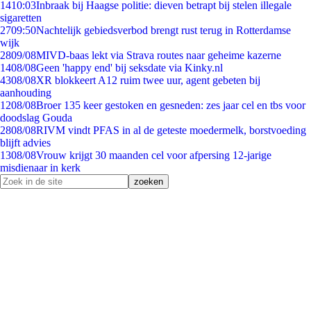
14
10:03
Inbraak bij Haagse politie: dieven betrapt bij stelen illegale
sigaretten
27
09:50
Nachtelijk gebiedsverbod brengt rust terug in Rotterdamse
wijk
28
09/08
MIVD-baas lekt via Strava routes naar geheime kazerne
14
08/08
Geen 'happy end' bij seksdate via Kinky.nl
43
08/08
XR blokkeert A12 ruim twee uur, agent gebeten bij
aanhouding
12
08/08
Broer 135 keer gestoken en gesneden: zes jaar cel en tbs voor
doodslag Gouda
28
08/08
RIVM vindt PFAS in al de geteste moedermelk, borstvoeding
blijft advies
13
08/08
Vrouw krijgt 30 maanden cel voor afpersing 12-jarige
misdienaar in kerk