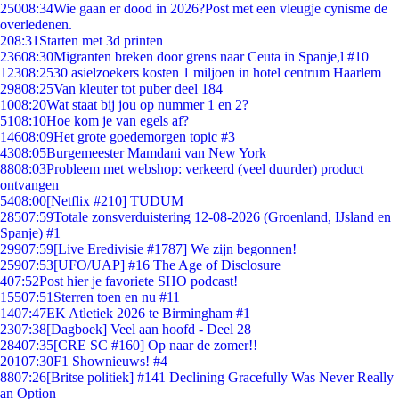
250
08:34
Wie gaan er dood in 2026?Post met een vleugje cynisme de
overledenen.
2
08:31
Starten met 3d printen
236
08:30
Migranten breken door grens naar Ceuta in Spanje,l #10
123
08:25
30 asielzoekers kosten 1 miljoen in hotel centrum Haarlem
298
08:25
Van kleuter tot puber deel 184
10
08:20
Wat staat bij jou op nummer 1 en 2?
51
08:10
Hoe kom je van egels af?
146
08:09
Het grote goedemorgen topic #3
43
08:05
Burgemeester Mamdani van New York
88
08:03
Probleem met webshop: verkeerd (veel duurder) product
ontvangen
54
08:00
[Netflix #210] TUDUM
285
07:59
Totale zonsverduistering 12-08-2026 (Groenland, IJsland en
Spanje) #1
299
07:59
[Live Eredivisie #1787] We zijn begonnen!
259
07:53
[UFO/UAP] #16 The Age of Disclosure
4
07:52
Post hier je favoriete SHO podcast!
155
07:51
Sterren toen en nu #11
14
07:47
EK Atletiek 2026 te Birmingham #1
23
07:38
[Dagboek] Veel aan hoofd - Deel 28
284
07:35
[CRE SC #160] Op naar de zomer!!
201
07:30
F1 Shownieuws! #4
88
07:26
[Britse politiek] #141 Declining Gracefully Was Never Really
an Option