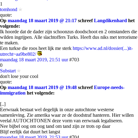
1
tomhond
quote:
Op
maandag 18 maart 2019 @ 21:17
schreef
Langdikenhard
het
volgende:
Ik hoorde dat de dader zijn schoonzus doodschoot en 2 omstanders die
wilden ingrijpen. Alle slachtoffers Turks. Heeft dus niks met terrorisme
te maken.
Een turkse die roos heet lijk me sterk
https://www.ad.nl/dossier(...)it-
utrecht~aa9be802/
maandag 18 maart 2019, 21:51 uur
#703
0
Substart
don't lose your cool
quote:
Op
maandag 18 maart 2019 @ 19:48
schreef
Europe-needs-
immigration
het volgende:
[..]
Eerwraak bestaat wel degelijk in onze autochtone westerse
samenleving. Zie amerika waar ze de doodstraf hanteren. Hier willen
veelal AUTOCHTONEN deze vorm van eerwraak legaliseren.
Nee bijbel oog om oog tand om tand zijn ze trots op daar
Blijf eerlijk dat duurt het langst
maandag 18 maart 2019, 21:53 uur
#704