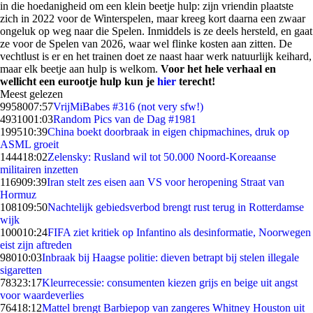
in die hoedanigheid om een klein beetje hulp: zijn vriendin plaatste
zich in 2022 voor de Winterspelen, maar kreeg kort daarna een zwaar
ongeluk op weg naar die Spelen. Inmiddels is ze deels hersteld, en gaat
ze voor de Spelen van 2026, waar wel flinke kosten aan zitten. De
vechtlust is er en het trainen doet ze naast haar werk natuurlijk keihard,
maar elk beetje aan hulp is welkom.
Voor het hele verhaal en
wellicht een eurootje hulp kun je
hier
terecht!
Meest gelezen
99580
07:57
VrijMiBabes #316 (not very sfw!)
49310
01:03
Random Pics van de Dag #1981
1995
10:39
China boekt doorbraak in eigen chipmachines, druk op
ASML groeit
1444
18:02
Zelensky: Rusland wil tot 50.000 Noord-Koreaanse
militairen inzetten
1169
09:39
Iran stelt zes eisen aan VS voor heropening Straat van
Hormuz
1081
09:50
Nachtelijk gebiedsverbod brengt rust terug in Rotterdamse
wijk
1000
10:24
FIFA ziet kritiek op Infantino als desinformatie, Noorwegen
eist zijn aftreden
980
10:03
Inbraak bij Haagse politie: dieven betrapt bij stelen illegale
sigaretten
783
23:17
Kleurrecessie: consumenten kiezen grijs en beige uit angst
voor waardeverlies
764
18:12
Mattel brengt Barbiepop van zangeres Whitney Houston uit