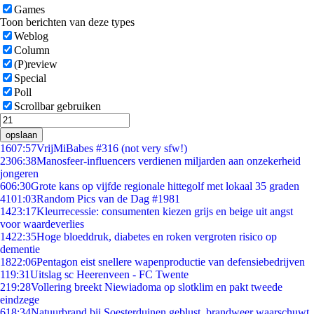
Games
Toon berichten van deze types
Weblog
Column
(P)review
Special
Poll
Scrollbar gebruiken
opslaan
16
07:57
VrijMiBabes #316 (not very sfw!)
23
06:38
Manosfeer-influencers verdienen miljarden aan onzekerheid
jongeren
6
06:30
Grote kans op vijfde regionale hittegolf met lokaal 35 graden
41
01:03
Random Pics van de Dag #1981
14
23:17
Kleurrecessie: consumenten kiezen grijs en beige uit angst
voor waardeverlies
14
22:35
Hoge bloeddruk, diabetes en roken vergroten risico op
dementie
18
22:06
Pentagon eist snellere wapenproductie van defensiebedrijven
1
19:31
Uitslag sc Heerenveen - FC Twente
2
19:28
Vollering breekt Niewiadoma op slotklim en pakt tweede
eindzege
6
18:34
Natuurbrand bij Soesterduinen geblust, brandweer waarschuwt