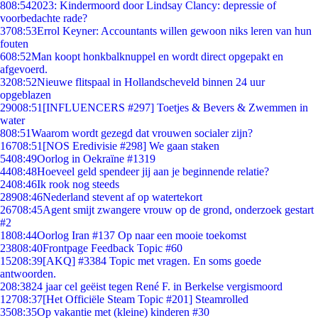
8
08:54
2023: Kindermoord door Lindsay Clancy: depressie of
voorbedachte rade?
37
08:53
Errol Keyner: Accountants willen gewoon niks leren van hun
fouten
6
08:52
Man koopt honkbalknuppel en wordt direct opgepakt en
afgevoerd.
32
08:52
Nieuwe flitspaal in Hollandscheveld binnen 24 uur
opgeblazen
290
08:51
[INFLUENCERS #297] Toetjes & Bevers & Zwemmen in
water
8
08:51
Waarom wordt gezegd dat vrouwen socialer zijn?
167
08:51
[NOS Eredivisie #298] We gaan staken
54
08:49
Oorlog in Oekraïne #1319
44
08:48
Hoeveel geld spendeer jij aan je beginnende relatie?
24
08:46
Ik rook nog steeds
289
08:46
Nederland stevent af op watertekort
267
08:45
Agent smijt zwangere vrouw op de grond, onderzoek gestart
#2
18
08:44
Oorlog Iran #137 Op naar een mooie toekomst
238
08:40
Frontpage Feedback Topic #60
152
08:39
[AKQ] #3384 Topic met vragen. En soms goede
antwoorden.
2
08:38
24 jaar cel geëist tegen René F. in Berkelse vergismoord
127
08:37
[Het Officiële Steam Topic #201] Steamrolled
35
08:35
Op vakantie met (kleine) kinderen #30