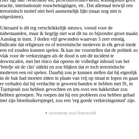
reactie, internationale rouwbetuigingen, etc. Dat allemaal terwijl een
terroristisch motief niet heel aannemelijk lijkt (maar nog niet is
uitgesloten).
Uiteraard is dit erg verschrikkelijk nieuws, vooral voor de
nabestaanden, maar ik begrijp niet wat dit nu zo bijzonder groot maakt.
Aanslag in tram. 3 doden vijf gewonden waarvan 3 zeer ernstig.
Indicatie dat religieuze en of terroristische motieven in elk geval mede
een rol zouden kunnen spelen. Ik kan me voorstellen dat de politiek zo
vlak voor de verkiezingen als de dood is om dit incident te
downscalen, met het risico dat opeens de volledige inhoud van het
'briefje uit de clio' uitlekt en zou blijken dat er toch terroristische
motieven een rol spelen. Daarbij zou je kunnen stellen dat hij eigenlijk
in de bak had moeten zitten in plaats van vrij op straat te lopen en gaan
er verhalen dat hij verdachte ie geweest banden te hebben met IS, in
Tsjetsjenië zou hebben gevochten en iets over een hakkenbar zou
hebben geroepen. Nu roepen dat hij een probleem zou hebben gehad
met zijn bloedsuikerspiegel, zou een 'erg goede verkiezingsstunt' zijn.
▼ Advertentie door Refinery89