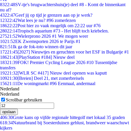
83
22:48
SV-tje's brugwachtershuis(je) deel #8 - Komt de binnenkant
nu af?
43
22:47
Geef jij op tijd je grenzen aan op je werk?
123
22:42
Wat lees je nu? #96 zomerlezen
186
22:22
Post hier zo vaak mogelijk om 22:22 uur #76
280
22:14
Tropisch aquarium #73 - Het blijft toch kriebelen.
275
21:52
Wielerprono 2026 #1 We mogen weer
10
21:52
EK Zwemsporten 2026 te Parijs #1
8
21:51
Ik ga de fok-toto winnen dit jaar
172
21:45
[2027] Nieuwtjes en geruchten voor het ESF in Bulgarije #1
186
21:43
[PlayStation #184] Nieuw deel
183
21:39
FOK! Premier Cycling League 2026 #10 Tussentijdse
transfers
192
21:32
[WLR SC #417] Nieuw deel openen was kaputt
109
21:30
[Breien] Deel 21, met zomerbreisels
156
21:11
De woningmarkt #96 Eenmaal, andermaal
Nederland
Nederland
Scrollbar gebruiken
opslaan
4
06:30
Grote kans op vijfde regionale hittegolf met lokaal 35 graden
6
18:34
Natuurbrand bij Soesterduinen geblust, brandweer waarschuwt
kijkers