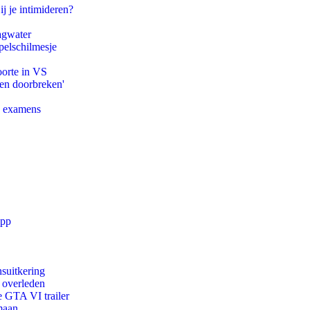
ij je intimideren?
agwater
pelschilmesje
oorte in VS
pen doorbreken'
e examens
app
suitkering
d overleden
e GTA VI trailer
maan