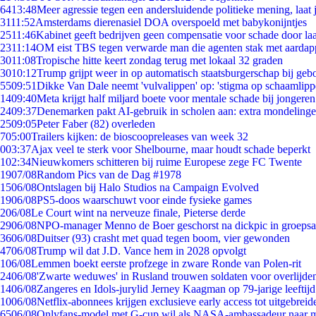
64
13:48
Meer agressie tegen een andersluidende politieke mening, laat j
31
11:52
Amsterdams dierenasiel DOA overspoeld met babykonijntjes
25
11:46
Kabinet geeft bedrijven geen compensatie voor schade door la
23
11:14
OM eist TBS tegen verwarde man die agenten stak met aardap
30
11:08
Tropische hitte keert zondag terug met lokaal 32 graden
30
10:12
Trump grijpt weer in op automatisch staatsburgerschap bij geb
55
09:51
Dikke Van Dale neemt 'vulvalippen' op: 'stigma op schaamlip
14
09:40
Meta krijgt half miljard boete voor mentale schade bij jongeren
24
09:37
Denemarken pakt AI-gebruik in scholen aan: extra mondeling
25
09:05
Peter Faber (82) overleden
7
05:00
Trailers kijken: de bioscoopreleases van week 32
0
03:37
Ajax veel te sterk voor Shelbourne, maar houdt schade beperkt
1
02:34
Nieuwkomers schitteren bij ruime Europese zege FC Twente
19
07/08
Random Pics van de Dag #1978
15
06/08
Ontslagen bij Halo Studios na Campaign Evolved
19
06/08
PS5-doos waarschuwt voor einde fysieke games
2
06/08
Le Court wint na nerveuze finale, Pieterse derde
29
06/08
NPO-manager Menno de Boer geschorst na dickpic in groeps
36
06/08
Duitser (93) crasht met quad tegen boom, vier gewonden
47
06/08
Trump wil dat J.D. Vance hem in 2028 opvolgt
1
06/08
Lemmen boekt eerste profzege in zware Ronde van Polen-rit
24
06/08
'Zwarte weduwes' in Rusland trouwen soldaten voor overlijden
14
06/08
Zangeres en Idols-jurylid Jerney Kaagman op 79-jarige leeftij
10
06/08
Netflix-abonnees krijgen exclusieve early access tot uitgebreid
65
06/08
Onlyfans-model met G-cup wil als NASA-ambassadeur naar 