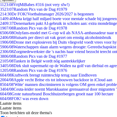
11
23:08
VrijMiBabes #316 (not very sfw!)
35
23:07
Random Pics van de Dag #1979
2
14:30
De FOK!Voetbalmanager 2026/2027 is begonnen
14
09:40
Meta krijgt half miljard boete voor mentale schade bij jongeren
24
09:37
Denemarken pakt AI-gebruik in scholen aan: extra mondeling
19
07/08
Random Pics van de Dag #1978
65
06/08
Onlyfans-model met G-cup wil als NASA-ambassadeur naar 
24
06/08
Huisarts per direct uit vak gezet om ernstig alcoholmisbruik
19
06/08
Drone met explosieven bij Duits vliegveld voedt vrees voor hy
59
06/08
Waterschappen slaan alarm wegens droogte: Gereedschapskist
23
06/08
Zorgmedewerkster die 's nachts haar vriend bezocht terecht on
38
06/08
Random Pics van de Dag #1977
21
05/08
Tanken in België wordt nóg aantrekkelijker
34
05/08
Dirk sluit supermarkt op de Wallen na golf van diefstal en agre
12
05/08
Random Pics van de Dag #1976
6
04/08
Kraftwerk brengt ruimteschip terug naar Eindhoven
20
04/08
Apple vecht Britse eis tot inbouwen backdoor in iCloud aan
85
04/08
'Witte' mannen discrimineren is volgens OM geen enkel probl
34
04/08
Ceuta-leider noemt Marokkaanse grensaanval door migranten 
6
04/08
Grote natuurbrand Boschhuizerbergen groeit naar 100 hectare
6
04/08
FOK! was even down
Laatste items
Laatste items
Toon berichten uit deze thema's