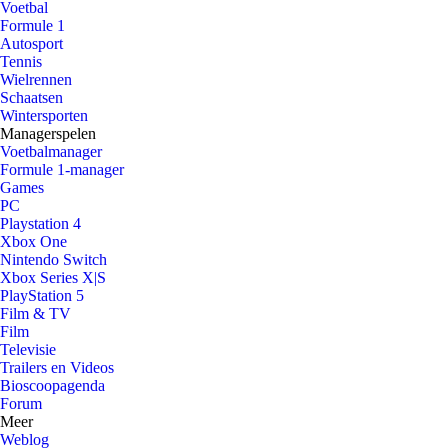
Voetbal
Formule 1
Autosport
Tennis
Wielrennen
Schaatsen
Wintersporten
Managerspelen
Voetbalmanager
Formule 1-manager
Games
PC
Playstation 4
Xbox One
Nintendo Switch
Xbox Series X|S
PlayStation 5
Film & TV
Film
Televisie
Trailers en Videos
Bioscoopagenda
Forum
Meer
Weblog