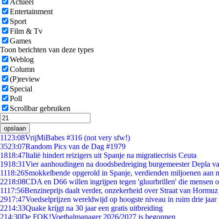
Actueel
Entertainment
Sport
Film & Tv
Games
Toon berichten van deze types
Weblog
Column
(P)review
Special
Poll
Scrollbar gebruiken
opslaan
11
23:08
VrijMiBabes #316 (not very sfw!)
35
23:07
Random Pics van de Dag #1979
18
18:47
Italië hindert reizigers uit Spanje na migratiecrisis Ceuta
19
18:31
Vier aanhoudingen na doodsbedreiging burgemeester Depla v
11
18:26
Smokkelbende opgerold in Spanje, verdienden miljoenen aan 
22
18:08
CDA en D66 willen ingrijpen tegen 'gluurbrillen' die mensen 
11
17:56
Benzineprijs daalt verder, onzekerheid over Straat van Hormuz b
29
17:47
Voedselprijzen wereldwijd op hoogste niveau in ruim drie jaar
22
14:33
Quake krijgt na 30 jaar een gratis uitbreiding
2
14:30
De FOK!Voetbalmanager 2026/2027 is begonnen