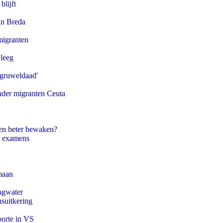
blijft
an Breda
migranten
 leeg
'gruweldaad'
onder migranten Ceuta
en beter bewaken?
e examens
maan
agwater
suitkering
oorte in VS