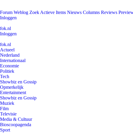
Forum
Weblog
Zoek
Actieve Items
Nieuws
Columns
Reviews
Previe
Inloggen
fok.nl
Inloggen
fok.nl
Actueel
Nederland
Internationaal
Economie
Politiek
Tech
Showbiz en Gossip
Opmerkelijk
Entertainment
Showbiz en Gossip
Muziek
Film
Televisie
Media & Cultuur
Bioscoopagenda
Sport