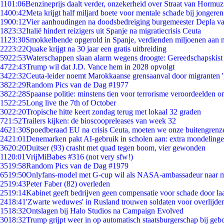
11
01:06
Benzineprijs daalt verder, onzekerheid over Straat van Hormuz 
14
00:42
Meta krijgt half miljard boete voor mentale schade bij jongeren
19
00:12
Vier aanhoudingen na doodsbedreiging burgemeester Depla v
18
23:32
Italië hindert reizigers uit Spanje na migratiecrisis Ceuta
11
23:30
Smokkelbende opgerold in Spanje, verdienden miljoenen aan 
22
23:22
Quake krijgt na 30 jaar een gratis uitbreiding
59
22:53
Waterschappen slaan alarm wegens droogte: Gereedschapskist
47
22:43
Trump wil dat J.D. Vance hem in 2028 opvolgt
34
22:32
Ceuta-leider noemt Marokkaanse grensaanval door migranten 
38
22:29
Random Pics van de Dag #1977
38
22:28
Spaanse politie: minstens tien voor terrorisme veroordeelden 
15
22:25
Long live the 7th of October
30
22:20
Tropische hitte keert zondag terug met lokaal 32 graden
7
21:52
Trailers kijken: de bioscoopreleases van week 32
46
21:30
Spoedberaad EU na crisis Ceuta, moeten we onze buitengrenz
24
21:01
Denemarken pakt AI-gebruik in scholen aan: extra mondeling
36
20:20
Duitser (93) crasht met quad tegen boom, vier gewonden
11
20:01
VrijMiBabes #316 (not very sfw!)
35
19:58
Random Pics van de Dag #1979
65
19:50
Onlyfans-model met G-cup wil als NASA-ambassadeur naar 
25
19:43
Peter Faber (82) overleden
25
19:14
Kabinet geeft bedrijven geen compensatie voor schade door la
24
18:41
'Zwarte weduwes' in Rusland trouwen soldaten voor overlijden
15
18:32
Ontslagen bij Halo Studios na Campaign Evolved
30
18:32
Trump grijpt weer in op automatisch staatsburgerschap bij geb