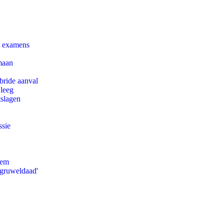
e examens
maan
bride aanval
 leeg
tslagen
ssie
eem
'gruweldaad'