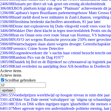
24
06/08
Huisarts per direct uit vak gezet om ernstig alcoholmisbruik
3
06/08
XBOX platform krijgt zijn eigen "Platinum" achievements dit ja
12
06/08
Capibara's lopen Braziliaans parlementsgebouw Mato Grosso 
69
06/08
Israël meldt dood twee militairen in Zuid-Libanon, vergeldin
15
06/08
Hiroshima herdenkt slachtoffers atoombom, 81 jaar later
19
06/08
Drone met explosieven bij Duits vliegveld voedt vrees voor hy
34
06/08
Wakker Dier dient klacht in tegen insectenfabriek Protix om 
22
06/08
Iran en Oman eens over route Straat van Hormuz, VS buitensp
26
06/08
NAVO zet wegens Russische provocatie 250% meer gevechtsvl
59
06/08
Waterschappen slaan alarm wegens droogte: Gereedschapskist
1
06/08
Forensics: Crime Scene Detective
23
06/08
Zorgmedewerkster die 's nachts haar vriend bezocht terecht on
38
06/08
Random Pics van de Dag #1977
18
05/08
Datalek bij Bol en de Bijenkorf na cyberaanval op logistiek pa
34
05/08
Kind overleden na aanrijding door AH-bestelbus in Dordrecht
Actieve items
Actieve items
Scrollbar gebruiken
opslaan
29
01:55
Voedselprijzen wereldwijd op hoogste niveau in ruim drie jaar
55
01:42
Dikke Van Dale neemt 'vulvalippen' op: 'stigma op schaamlip
22
01:08
CDA en D66 willen ingrijpen tegen 'gluurbrillen' die mensen 
64
01:07
Meer agressie tegen een andersluidende politieke mening, laat j