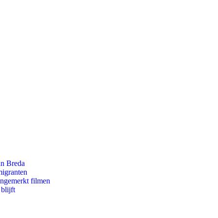
an Breda
migranten
ongemerkt filmen
lijft