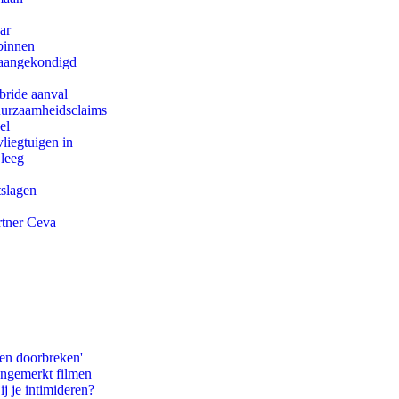
ar
binnen
g aangekondigd
bride aanval
duurzaamheidsclaims
el
iegtuigen in
 leeg
tslagen
rtner Ceva
pen doorbreken'
ongemerkt filmen
ij je intimideren?