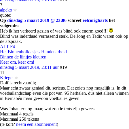
3
alpeko
quote:
Op
dinsdag 5 maart 2019 @ 23:06
schreef
eelcorigharts
het
volgende:
Heb ik het verkeerd gezien of was blind ook enorm goed!!!
Blind was inderdaad verrassend sterk. De Jong en Tadic waren ook op
de afspraak.
ALT F4
Het Binnenhofklasje - Handenarbeid
Binnen de lijntjes kleuren
Keer om, keer om!
dinsdag 5 maart 2019, 23:11 uur
#19
11
Kriegel
Dolf is rechtvaardig
Maar echt zwaar geniaal dit, serieus. Dat zoiets nog mogelijk is. In dit
voetballandschap even die pot van '95 herhalen, dus niet alleen winnen
in Bernabéu maar gewoon voetballes geven.
Was Johan er nog maar, wat zou ie trots zijn geweest.
Maximaal 4 regels
Maximaal 250 tekens
(te kort?
neem een abonnement
)