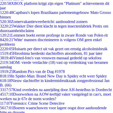
2
20:58
XBOX platform krijgt zijn eigen "Platinum" achievements dit
jaar
12
20:48
Capibara's lopen Braziliaans parlementsgebouw Mato Grosso
binnen
5
20:30
Zomervakantieweerbericht: aanhoudend zomers
32
20:25
Wakker Dier dient klacht in tegen insectenfabriek Protix om
duurzaamheidsclaims
1
20:21
Lemmen boekt eerste profzege in zware Ronde van Polen-rit
84
20:21
'Witte' mannen discrimineren is volgens OM geen enkel
probleem
22
20:05
Huisarts per direct uit vak gezet om ernstig alcoholmisbruik
15
19:45
Hiroshima herdenkt slachtoffers atoombom, 81 jaar later
38
19:40
Vinted-foto's van vrouwen massaal gedeeld op seksfora
21
19:34
OM: vierde verdachte (18) vast op verdenking van beramen
aanslag
19
19:25
Random Pics van de Dag #1978
8
18:19
In Spider-Man: Brand New Day is Spidey echt weer Spidey
6
18:18
Nieuw slachtoffer in kindermisbruikzaak zorgprofessional Jan
B. (66)
33
17:57
Kind overleden na aanrijding door AH-bestelbus in Dordrecht
45
17:10
Doorwerken na AOW-leeftijd vaker vastgelegd in cao's, moet
werken na je 67e de norm worden?
1
17:07
Forensics: Crime Scene Detective
56
17:01
Boeren waarschuwen voor lagere oogst door aanhoudende
hitte en droogte