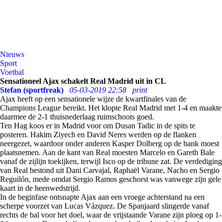
Nieuws
Sport
Voetbal
Sensationeel Ajax schakelt Real Madrid uit in CL
Stefan (sportfreak)
05-03-2019 22:58
print
Ajax heeft op een sensationele wijze de kwartfinales van de
Champions League bereikt. Het klopte Real Madrid met 1-4 en maakte
daarmee de 2-1 thuisnederlaag ruimschoots goed.
Ten Hag koos er in Madrid voor om Dusan Tadic in de spits te
posteren. Hakim Ziyech en David Neres werden op de flanken
neergezet, waardoor onder anderen Kasper Dolberg op de bank moest
plaatsnemen. Aan de kant van Real moesten Marcelo en Gareth Bale
vanaf de zijlijn toekijken, terwijl Isco op de tribune zat. De verdediging
van Real bestond uit Dani Carvajal, Raphaël Varane, Nacho en Sergio
Reguilón, mede omdat Sergio Ramos geschorst was vanwege zijn gele
kaart in de heenwedstrijd.
In de beginfase ontsnapte Ajax aan een vroege achterstand na een
scherpe voorzet van Lucas Vázquez. De Spanjaard slingerde vanaf
rechts de bal voor het doel, waar de vrijstaande Varane zijn ploeg op 1-