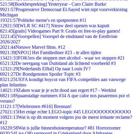
5
21:58
[Boekbespreking] Yesteryear - Caro Claire Burke
99
21:57
Progressieve Democraat El-Sayed wint nipt voorverkiezing
Michigan
193
21:57
Politieke meme's en spotprenten #11
129
21:50
[WLR SC #417] Nieuw deel openen was kaputt
8
21:45
[gratis] Videogames Part 9: Gratis en free-to-play games!
32
21:45
[Voorspellen] Voorspel de eindstand van de Eredivisie
2026/2027
20
21:44
Nieuwe Marvel films. #12
99
21:39
[NPO1] Het Familiediner #23 - te allen tijden
134
21:33
FOK!ers die stoppen met alcohol - waar we stoppen #21
65
21:32
De neergang van Duitsland als lichtend voorbeeld #3
123
21:29
[Nederlands Elftal] Op naar Louis IV?
69
21:27
De Bondgenoten Spoiler Topic #3
83
21:25
UEFA kondigt boycot van FIFA-competities aan vanwege
plan Infantino
140
21:19
Zaken waar je je echt dood aan ergert #17 - Werklui
68
21:18
Spaanstalige nummers #34 A que calor nos pasaremos por el
verano?
111
21:17
[Wielrennen #616] Brennan!
270
21:15
Het enige echte LEGO-topic #45 LEGOOOOOOOOOOO
169
21:13
Wat is op dit moment volgens jou de meest irritante reclame?
#12
162
20:58
Wat is jullie binnenhuistemperatuur? #81 Horrorzomer
60
20:54
Lisa (38) vermoord in Griekenland door Afghaanse