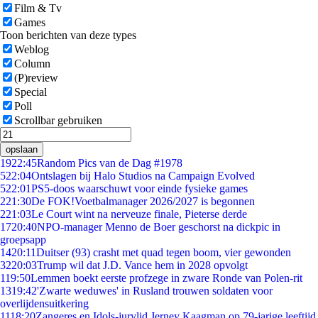
Film & Tv
Games
Toon berichten van deze types
Weblog
Column
(P)review
Special
Poll
Scrollbar gebruiken
opslaan
19
22:45
Random Pics van de Dag #1978
5
22:04
Ontslagen bij Halo Studios na Campaign Evolved
5
22:01
PS5-doos waarschuwt voor einde fysieke games
2
21:30
De FOK!Voetbalmanager 2026/2027 is begonnen
2
21:03
Le Court wint na nerveuze finale, Pieterse derde
17
20:40
NPO-manager Menno de Boer geschorst na dickpic in
groepsapp
14
20:11
Duitser (93) crasht met quad tegen boom, vier gewonden
32
20:03
Trump wil dat J.D. Vance hem in 2028 opvolgt
1
19:50
Lemmen boekt eerste profzege in zware Ronde van Polen-rit
13
19:42
'Zwarte weduwes' in Rusland trouwen soldaten voor
overlijdensuitkering
11
18:20
Zangeres en Idols-jurylid Jerney Kaagman op 79-jarige leeftijd