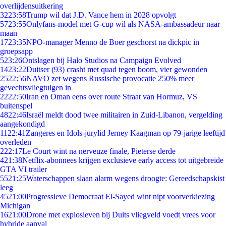
overlijdensuitkering
32
23:58
Trump wil dat J.D. Vance hem in 2028 opvolgt
57
23:55
Onlyfans-model met G-cup wil als NASA-ambassadeur naar
maan
17
23:35
NPO-manager Menno de Boer geschorst na dickpic in
groepsapp
5
23:26
Ontslagen bij Halo Studios na Campaign Evolved
14
23:22
Duitser (93) crasht met quad tegen boom, vier gewonden
25
22:56
NAVO zet wegens Russische provocatie 250% meer
gevechtsvliegtuigen in
22
22:50
Iran en Oman eens over route Straat van Hormuz, VS
buitenspel
48
22:46
Israël meldt dood twee militairen in Zuid-Libanon, vergelding
aangekondigd
11
22:41
Zangeres en Idols-jurylid Jerney Kaagman op 79-jarige leeftijd
overleden
2
22:17
Le Court wint na nerveuze finale, Pieterse derde
4
21:38
Netflix-abonnees krijgen exclusieve early access tot uitgebreide
GTA VI trailer
55
21:25
Waterschappen slaan alarm wegens droogte: Gereedschapskist
leeg
45
21:00
Progressieve Democraat El-Sayed wint nipt voorverkiezing
Michigan
16
21:00
Drone met explosieven bij Duits vliegveld voedt vrees voor
hybride aanval