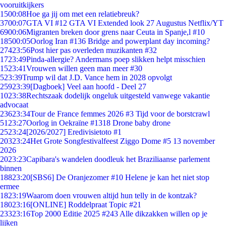
vooruitkijkers
15
00:08
Hoe ga jij om met een relatiebreuk?
37
00:07
GTA VI #12 GTA VI Extended look 27 Augustus Netflix/YT
69
00:06
Migranten breken door grens naar Ceuta in Spanje,l #10
185
00:05
Oorlog Iran #136 Bridge and powerplant day incoming?
274
23:56
Post hier pas overleden muzikanten #32
17
23:49
Pinda-allergie? Andermans poep slikken helpt misschien
15
23:41
Vrouwen willen geen man meer #30
5
23:39
Trump wil dat J.D. Vance hem in 2028 opvolgt
259
23:39
[Dagboek] Veel aan hoofd - Deel 27
10
23:38
Rechtszaak dodelijk ongeluk uitgesteld vanwege vakantie
advocaat
236
23:34
Tour de France femmes 2026 #3 Tijd voor de borstcrawl
51
23:27
Oorlog in Oekraïne #1318 Drone baby drone
25
23:24
[2026/2027] Eredivisietoto #1
203
23:24
Het Grote Songfestivalfeest Ziggo Dome #5 13 november
2026
20
23:23
Capibara's wandelen doodleuk het Braziliaanse parlement
binnen
188
23:20
[SBS6] De Oranjezomer #10 Helene je kan het niet stop
ermee
18
23:19
Waarom doen vrouwen altijd hun telly in de kontzak?
180
23:16
[ONLINE] Roddelpraat Topic #21
233
23:16
Top 2000 Editie 2025 #243 Alle dikzakken willen op je
lijken