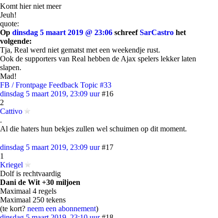
Komt hier niet meer
Jeuh!
quote:
Op
dinsdag 5 maart 2019 @ 23:06
schreef
SarCastro
het
volgende:
Tja, Real werd niet gematst met een weekendje rust.
Ook de supporters van Real hebben de Ajax spelers lekker laten
slapen.
Mad!
FB / Frontpage Feedback Topic #33
dinsdag 5 maart 2019, 23:09 uur
#16
2
Cattivo
.
Al die haters hun bekjes zullen wel schuimen op dit moment.
dinsdag 5 maart 2019, 23:09 uur
#17
1
Kriegel
Dolf is rechtvaardig
Dani de Wit +30 miljoen
Maximaal 4 regels
Maximaal 250 tekens
(te kort?
neem een abonnement
)
dinsdag 5 maart 2019, 23:10 uur
#18