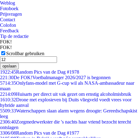
Weblog
Fotoboek
Prijsvragen
Contact
Colofon
Feedback
Tip de redactie
FOK!
FOK!
Scrollbar gebruiken
opslaan
19
22:45
Random Pics van de Dag #1978
2
21:30
De FOK!Voetbalmanager 2026/2027 is begonnen
57
14:35
Onlyfans-model met G-cup wil als NASA-ambassadeur naar
maan
22
14:09
Huisarts per direct uit vak gezet om ernstig alcoholmisbruik
16
10:32
Drone met explosieven bij Duits vliegveld voedt vrees voor
hybride aanval
55
09:33
Waterschappen slaan alarm wegens droogte: Gereedschapskist
leeg
23
06:40
Zorgmedewerkster die 's nachts haar vriend bezocht terecht
ontslagen
33
06/08
Random Pics van de Dag #1977