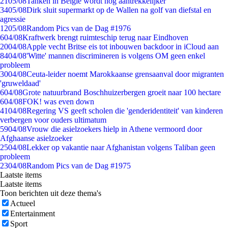
21
05/08
Tanken in België wordt nóg aantrekkelijker
34
05/08
Dirk sluit supermarkt op de Wallen na golf van diefstal en
agressie
12
05/08
Random Pics van de Dag #1976
6
04/08
Kraftwerk brengt ruimteschip terug naar Eindhoven
20
04/08
Apple vecht Britse eis tot inbouwen backdoor in iCloud aan
84
04/08
'Witte' mannen discrimineren is volgens OM geen enkel
probleem
30
04/08
Ceuta-leider noemt Marokkaanse grensaanval door migranten
'gruweldaad'
6
04/08
Grote natuurbrand Boschhuizerbergen groeit naar 100 hectare
6
04/08
FOK! was even down
41
04/08
Regering VS geeft scholen die 'genderidentiteit' van kinderen
verbergen voor ouders ultimatum
59
04/08
Vrouw die asielzoekers hielp in Athene vermoord door
Afghaanse asielzoeker
25
04/08
Lekker op vakantie naar Afghanistan volgens Taliban geen
probleem
23
04/08
Random Pics van de Dag #1975
Laatste items
Laatste items
Toon berichten uit deze thema's
Actueel
Entertainment
Sport