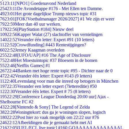
51
23:11
[NPO1] Goedenavond Nederland
254
23:11
De Avondetappe #176 - Met Ellen ten Damme.
49
23:01
Het grote dagelijkse Trump nieuws topic #31
76
23:01
[FOK!Voetbalmanager 2026/2027] #1 We zijn er weer
79
22:59
Meer dan 40 uur werken.
179
22:56
[PlayStation #184] Nieuw deel
109
22:56
Kapper Walat (27) slachtoffer van vernielingen
140
22:52
Verander één letter: Expert #91 (10 letters)
11
22:52
[Crowdfunding] #443 Rentestijgingen?
60
22:52
Jerney Kaagman overleden
255
22:48
[UFO/UAP] #16 The Age of Disclosure
75
22:48
Het Moestuintopic #37 Bloesem in de bomen
55
22:46
[Netflix Games] #1
267
22:44
Banken met hoge rente topic #95 - Dichter naar de 0
47
22:42
Verander één letter: Expert #143 (9 letters)
11
22:40
Levenslang voor man die inreed op betogers in München
197
22:35
Verander een letter expert (7lettereditie) #50
12
22:30
Verander één letter. Expert # 75 (8 letters)
195
22:29
[Conference League Donderdag 20:00 uur] Ajax -
Shelbourne FC #2
43
22:28
[Nintendo & Sony] The Legend of Zelda
38
22:28
Woningtekort: dus ga je woningen slopen, logisch
180
22:22
Post hier zo vaak mogelijk om 22:22 uur #76
246
22:12
Afbeeldingen die je gemaakt hebt met AI
216
22:05
[UEL/ECL live topic] #160 GOAAAAAAAAAAAAAL