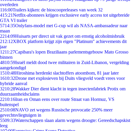
overleden
1
16:00
Trailers kijken: de bioscoopreleases van week 32
4
15:21
Netflix-abonnees krijgen exclusieve early access tot uitgebreide
GTA VI trailer
57
14:35
Onlyfans-model met G-cup wil als NASA-ambassadeur naar
maan
22
14:09
Huisarts per direct uit vak gezet om ernstig alcoholmisbruik
2
12:12
XBOX platform krijgt zijn eigen "Platinum" achievements dit
jaar
12
11:27
Capibara's lopen Braziliaans parlementsgebouw Mato Grosso
binnen
48
10:59
Israël meldt dood twee militairen in Zuid-Libanon, vergelding
aangekondigd
15
10:48
Hiroshima herdenkt slachtoffers atoombom, 81 jaar later
16
10:32
Drone met explosieven bij Duits vliegveld voedt vrees voor
hybride aanval
32
10:28
Wakker Dier dient klacht in tegen insectenfabriek Protix om
duurzaamheidsclaims
22
10:16
Iran en Oman eens over route Straat van Hormuz, VS
buitenspel
25
10:08
NAVO zet wegens Russische provocatie 250% meer
gevechtsvliegtuigen in
55
09:33
Waterschappen slaan alarm wegens droogte: Gereedschapskist
leeg
1
07:00
Forensics: Crime Scene Detective