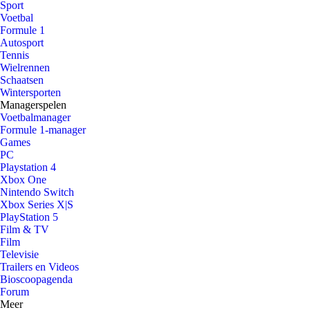
Sport
Voetbal
Formule 1
Autosport
Tennis
Wielrennen
Schaatsen
Wintersporten
Managerspelen
Voetbalmanager
Formule 1-manager
Games
PC
Playstation 4
Xbox One
Nintendo Switch
Xbox Series X|S
PlayStation 5
Film & TV
Film
Televisie
Trailers en Videos
Bioscoopagenda
Forum
Meer