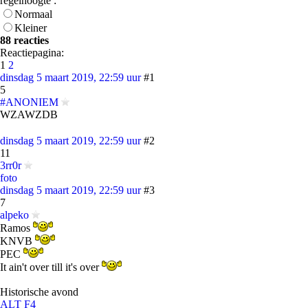
regelhoogte :
Normaal
Kleiner
88 reacties
Reactiepagina:
1
2
dinsdag 5 maart 2019, 22:59 uur
#1
5
#ANONIEM
WZAWZDB
dinsdag 5 maart 2019, 22:59 uur
#2
11
3rr0r
foto
dinsdag 5 maart 2019, 22:59 uur
#3
7
alpeko
Ramos
KNVB
PEC
It ain't over till it's over
Historische avond
ALT F4