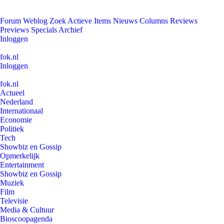
Forum
Weblog
Zoek
Actieve Items
Nieuws
Columns
Reviews
Previews
Specials
Archief
Inloggen
fok.nl
Inloggen
fok.nl
Actueel
Nederland
Internationaal
Economie
Politiek
Tech
Showbiz en Gossip
Opmerkelijk
Entertainment
Showbiz en Gossip
Muziek
Film
Televisie
Media & Cultuur
Bioscoopagenda