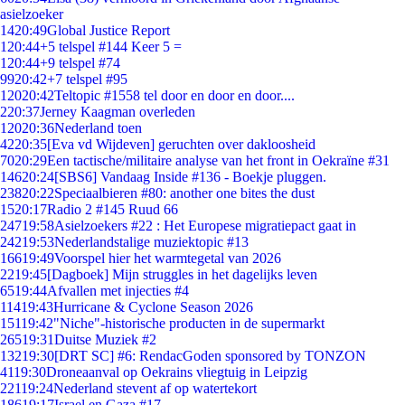
asielzoeker
14
20:49
Global Justice Report
1
20:44
+5 telspel #144 Keer 5 =
1
20:44
+9 telspel #74
99
20:42
+7 telspel #95
120
20:42
Teltopic #1558 tel door en door en door....
2
20:37
Jerney Kaagman overleden
120
20:36
Nederland toen
42
20:35
[Eva vd Wijdeven] geruchten over dakloosheid
70
20:29
Een tactische/militaire analyse van het front in Oekraïne #31
146
20:24
[SBS6] Vandaag Inside #136 - Boekje pluggen.
238
20:22
Speciaalbieren #80: another one bites the dust
15
20:17
Radio 2 #145 Ruud 66
247
19:58
Asielzoekers #22 : Het Europese migratiepact gaat in
242
19:53
Nederlandstalige muziektopic #13
166
19:49
Voorspel hier het warmtegetal van 2026
22
19:45
[Dagboek] Mijn struggles in het dagelijks leven
65
19:44
Afvallen met injecties #4
114
19:43
Hurricane & Cyclone Season 2026
151
19:42
"Niche"-historische producten in de supermarkt
265
19:31
Duitse Muziek #2
132
19:30
[DRT SC] #6: RendacGoden sponsored by TONZON
41
19:30
Droneaanval op Oekrains vliegtuig in Leipzig
221
19:24
Nederland stevent af op watertekort
186
19:17
Israel en Gaza #17