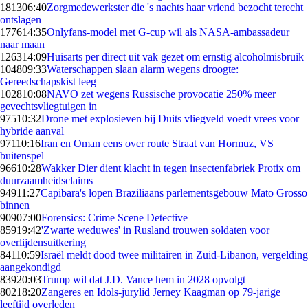
1813
06:40
Zorgmedewerkster die 's nachts haar vriend bezocht terecht
ontslagen
1776
14:35
Onlyfans-model met G-cup wil als NASA-ambassadeur
naar maan
1263
14:09
Huisarts per direct uit vak gezet om ernstig alcoholmisbruik
1048
09:33
Waterschappen slaan alarm wegens droogte:
Gereedschapskist leeg
1028
10:08
NAVO zet wegens Russische provocatie 250% meer
gevechtsvliegtuigen in
975
10:32
Drone met explosieven bij Duits vliegveld voedt vrees voor
hybride aanval
971
10:16
Iran en Oman eens over route Straat van Hormuz, VS
buitenspel
966
10:28
Wakker Dier dient klacht in tegen insectenfabriek Protix om
duurzaamheidsclaims
949
11:27
Capibara's lopen Braziliaans parlementsgebouw Mato Grosso
binnen
909
07:00
Forensics: Crime Scene Detective
859
19:42
'Zwarte weduwes' in Rusland trouwen soldaten voor
overlijdensuitkering
841
10:59
Israël meldt dood twee militairen in Zuid-Libanon, vergelding
aangekondigd
839
20:03
Trump wil dat J.D. Vance hem in 2028 opvolgt
802
18:20
Zangeres en Idols-jurylid Jerney Kaagman op 79-jarige
leeftijd overleden