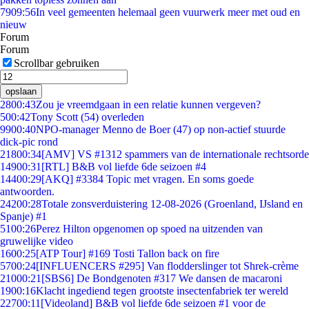
79
09:56
In veel gemeenten helemaal geen vuurwerk meer met oud en
nieuw
Forum
Forum
Scrollbar gebruiken
opslaan
28
00:43
Zou je vreemdgaan in een relatie kunnen vergeven?
5
00:42
Tony Scott (54) overleden
99
00:40
NPO-manager Menno de Boer (47) op non-actief stuurde
dick-pic rond
218
00:34
[AMV] VS #1312 spammers van de internationale rechtsorde
149
00:31
[RTL] B&B vol liefde 6de seizoen #4
144
00:29
[AKQ] #3384 Topic met vragen. En soms goede
antwoorden.
242
00:28
Totale zonsverduistering 12-08-2026 (Groenland, IJsland en
Spanje) #1
51
00:26
Perez Hilton opgenomen op spoed na uitzenden van
gruwelijke video
16
00:25
[ATP Tour] #169 Tosti Tallon back on fire
57
00:24
[INFLUENCERS #295] Van flodderslinger tot Shrek-crème
210
00:21
[SBS6] De Bondgenoten #317 We dansen de macaroni
19
00:16
Klacht ingediend tegen grootste insectenfabriek ter wereld
227
00:11
[Videoland] B&B vol liefde 6de seizoen #1 voor de