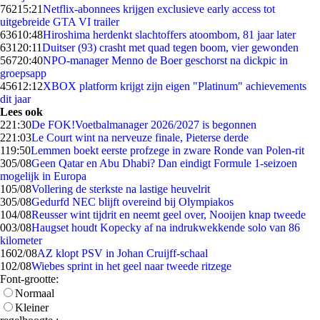
762
15:21
Netflix-abonnees krijgen exclusieve early access tot
uitgebreide GTA VI trailer
636
10:48
Hiroshima herdenkt slachtoffers atoombom, 81 jaar later
631
20:11
Duitser (93) crasht met quad tegen boom, vier gewonden
567
20:40
NPO-manager Menno de Boer geschorst na dickpic in
groepsapp
456
12:12
XBOX platform krijgt zijn eigen "Platinum" achievements
dit jaar
Lees ook
2
21:30
De FOK!Voetbalmanager 2026/2027 is begonnen
2
21:03
Le Court wint na nerveuze finale, Pieterse derde
1
19:50
Lemmen boekt eerste profzege in zware Ronde van Polen-rit
3
05/08
Geen Qatar en Abu Dhabi? Dan eindigt Formule 1-seizoen
mogelijk in Europa
1
05/08
Vollering de sterkste na lastige heuvelrit
3
05/08
Gedurfd NEC blijft overeind bij Olympiakos
1
04/08
Reusser wint tijdrit en neemt geel over, Nooijen knap tweede
0
03/08
Haugset houdt Kopecky af na indrukwekkende solo van 86
kilometer
16
02/08
AZ klopt PSV in Johan Cruijff-schaal
1
02/08
Wiebes sprint in het geel naar tweede ritzege
Font-grootte:
Normaal
Kleiner