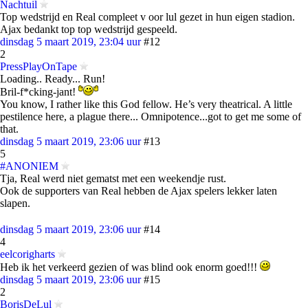
Nachtuil
Top wedstrijd en Real compleet v oor lul gezet in hun eigen stadion.
Ajax bedankt top top wedstrijd gespeeld.
dinsdag 5 maart 2019, 23:04 uur
#12
2
PressPlayOnTape
Loading.. Ready... Run!
Bril-f*cking-jant!
You know, I rather like this God fellow. He’s very theatrical. A little
pestilence here, a plague there... Omnipotence...got to get me some of
that.
dinsdag 5 maart 2019, 23:06 uur
#13
5
#ANONIEM
Tja, Real werd niet gematst met een weekendje rust.
Ook de supporters van Real hebben de Ajax spelers lekker laten
slapen.
dinsdag 5 maart 2019, 23:06 uur
#14
4
eelcorigharts
Heb ik het verkeerd gezien of was blind ook enorm goed!!!
dinsdag 5 maart 2019, 23:06 uur
#15
2
BorisDeLul