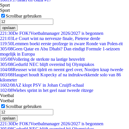
Sport
Sport
Scrollbar gebruiken
opslaan
2
21:30
De FOK!Voetbalmanager 2026/2027 is begonnen
2
21:03
Le Court wint na nerveuze finale, Pieterse derde
1
19:50
Lemmen boekt eerste profzege in zware Ronde van Polen-rit
3
05/08
Geen Qatar en Abu Dhabi? Dan eindigt Formule 1-seizoen
mogelijk in Europa
1
05/08
Vollering de sterkste na lastige heuvelrit
3
05/08
Gedurfd NEC blijft overeind bij Olympiakos
1
04/08
Reusser wint tijdrit en neemt geel over, Nooijen knap tweede
0
03/08
Haugset houdt Kopecky af na indrukwekkende solo van 86
kilometer
16
02/08
AZ klopt PSV in Johan Cruijff-schaal
1
02/08
Wiebes sprint in het geel naar tweede ritzege
Voetbal
Voetbal
Scrollbar gebruiken
opslaan
2
21:30
De FOK!Voetbalmanager 2026/2027 is begonnen
3
05/08
Gedurfd NEC blijft overeind bij Olympiakos