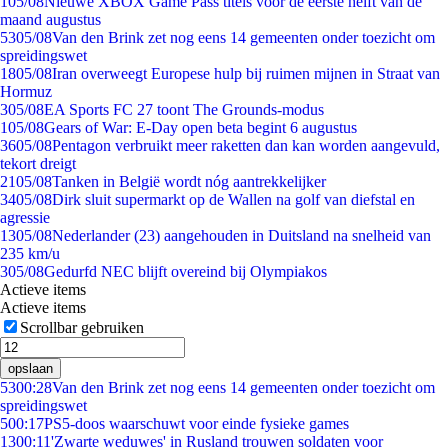
1
05/08
Nieuwe XBOX Game Pass titels voor de eerste helft van de
maand augustus
53
05/08
Van den Brink zet nog eens 14 gemeenten onder toezicht om
spreidingswet
18
05/08
Iran overweegt Europese hulp bij ruimen mijnen in Straat van
Hormuz
3
05/08
EA Sports FC 27 toont The Grounds-modus
1
05/08
Gears of War: E-Day open beta begint 6 augustus
36
05/08
Pentagon verbruikt meer raketten dan kan worden aangevuld,
tekort dreigt
21
05/08
Tanken in België wordt nóg aantrekkelijker
34
05/08
Dirk sluit supermarkt op de Wallen na golf van diefstal en
agressie
13
05/08
Nederlander (23) aangehouden in Duitsland na snelheid van
235 km/u
3
05/08
Gedurfd NEC blijft overeind bij Olympiakos
Actieve items
Actieve items
Scrollbar gebruiken
opslaan
53
00:28
Van den Brink zet nog eens 14 gemeenten onder toezicht om
spreidingswet
5
00:17
PS5-doos waarschuwt voor einde fysieke games
13
00:11
'Zwarte weduwes' in Rusland trouwen soldaten voor