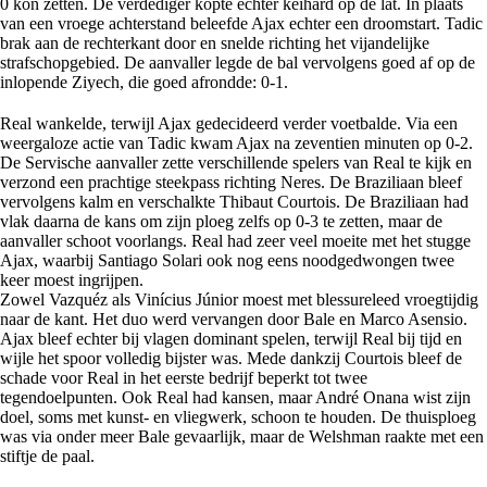
0 kon zetten. De verdediger kopte echter keihard op de lat. In plaats
van een vroege achterstand beleefde Ajax echter een droomstart. Tadic
brak aan de rechterkant door en snelde richting het vijandelijke
strafschopgebied. De aanvaller legde de bal vervolgens goed af op de
inlopende Ziyech, die goed afrondde: 0-1.
Real wankelde, terwijl Ajax gedecideerd verder voetbalde. Via een
weergaloze actie van Tadic kwam Ajax na zeventien minuten op 0-2.
De Servische aanvaller zette verschillende spelers van Real te kijk en
verzond een prachtige steekpass richting Neres. De Braziliaan bleef
vervolgens kalm en verschalkte Thibaut Courtois. De Braziliaan had
vlak daarna de kans om zijn ploeg zelfs op 0-3 te zetten, maar de
aanvaller schoot voorlangs. Real had zeer veel moeite met het stugge
Ajax, waarbij Santiago Solari ook nog eens noodgedwongen twee
keer moest ingrijpen.
Zowel Vazquéz als Vinícius Júnior moest met blessureleed vroegtijdig
naar de kant. Het duo werd vervangen door Bale en Marco Asensio.
Ajax bleef echter bij vlagen dominant spelen, terwijl Real bij tijd en
wijle het spoor volledig bijster was. Mede dankzij Courtois bleef de
schade voor Real in het eerste bedrijf beperkt tot twee
tegendoelpunten. Ook Real had kansen, maar André Onana wist zijn
doel, soms met kunst- en vliegwerk, schoon te houden. De thuisploeg
was via onder meer Bale gevaarlijk, maar de Welshman raakte met een
stiftje de paal.