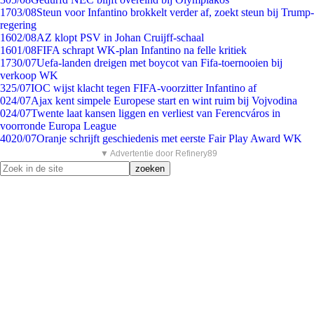
17
03/08
Steun voor Infantino brokkelt verder af, zoekt steun bij Trump-
regering
16
02/08
AZ klopt PSV in Johan Cruijff-schaal
16
01/08
FIFA schrapt WK-plan Infantino na felle kritiek
17
30/07
Uefa-landen dreigen met boycot van Fifa-toernooien bij
verkoop WK
3
25/07
IOC wijst klacht tegen FIFA-voorzitter Infantino af
0
24/07
Ajax kent simpele Europese start en wint ruim bij Vojvodina
0
24/07
Twente laat kansen liggen en verliest van Ferencváros in
voorronde Europa League
40
20/07
Oranje schrijft geschiedenis met eerste Fair Play Award WK
▼ Advertentie door Refinery89