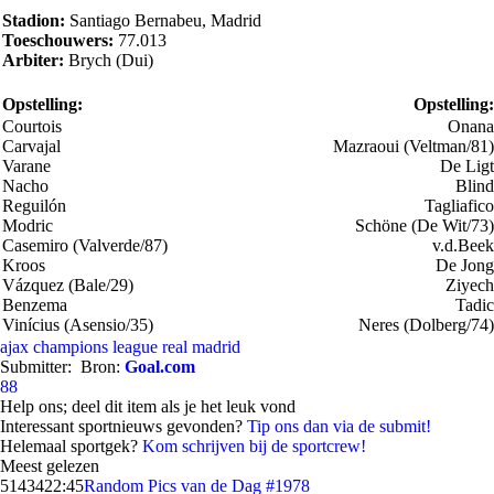
Stadion:
Santiago Bernabeu, Madrid
Toeschouwers:
77.013
Arbiter:
Brych (Dui)
Opstelling:
Opstelling:
Courtois
Onana
Carvajal
Mazraoui (Veltman/81)
Varane
De Ligt
Nacho
Blind
Reguilón
Tagliafico
Modric
Schöne (De Wit/73)
Casemiro (Valverde/87)
v.d.Beek
Kroos
De Jong
Vázquez (Bale/29)
Ziyech
Benzema
Tadic
Vinícius (Asensio/35)
Neres (Dolberg/74)
ajax
champions league
real madrid
Submitter:
Bron:
Goal.com
88
Help ons; deel dit item als je het leuk vond
Interessant sportnieuws gevonden?
Tip ons dan via de submit!
Helemaal sportgek?
Kom schrijven bij de sportcrew!
Meest gelezen
51434
22:45
Random Pics van de Dag #1978