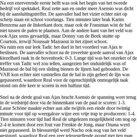
Na een enerverende eerste helft was ook het begin van het tweede
bedrijf vol spektakel. Real zette aan en onder meer Asensio was dicht
bij de aansluitingstreffer. De aanvaller had het vizier echter niet op
scherp staan en schoot voorlangs. Tien minuten later brak Karim
Benzema aan de linkerkant door, maar ook de Fransman wist de bal
niet tussen de palen te plaatsen. Aan de andere kant van het veld was
ook Ajax soms gevaarlijk, maar Donny van de Beek stuitte op
Courtois, terwijl Noussair Mazraoui in het zijnet schoot.
Na ruim een uur leek Tadic het duel in het voordeel van Ajax te
beslissen. De aanvaller schoot na de zoveelste goede aanval van Ajax
kiezelhard raak in de bovenhoek: 0-3. Lange tijd was het onzeker of de
treffer van Tadic wel zou tellen, aangezien het onduidelijk was of
Mazraoui de bal bij een sliding binnen de lijnen had gehouden. De
VAR kon echter niet vaststellen dat de bal in zijn geheel de lijn was
gepasseerd, waardoor Real voor de ogenschijnlijk onmogelijk taak
stond om drie keer te scoren in een halfuur tijd.
Snel na de derde goal van Ajax bracht Asensio de spanning weer terug
in de wedstrijd door via de binnenkant van de paal te scoren: 1-3.
Lasse Schöne maakte echter aan alle twijfels een einde door twintig
minute voor tijd op weergaloze wijze een vrije trap te produceren: 1-4.
Tien minuten voor tijd had Real de uitgelezen mogelijkheid om nog op
2-4 te komen door een fout van Frenkie de Jong, maar Onana werd
niet gepasseerd. In blessuretijd werd Nacho ook nog van het veld
gestuurd, waardoor Real een zeer teleurstellende avond met tien man