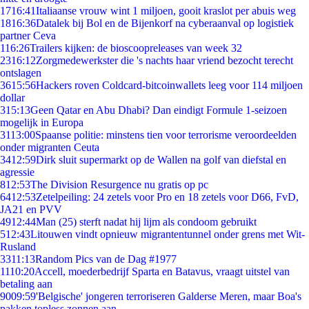
17
16:41
Italiaanse vrouw wint 1 miljoen, gooit kraslot per abuis weg
18
16:36
Datalek bij Bol en de Bijenkorf na cyberaanval op logistiek
partner Ceva
1
16:26
Trailers kijken: de bioscoopreleases van week 32
23
16:12
Zorgmedewerkster die 's nachts haar vriend bezocht terecht
ontslagen
36
15:56
Hackers roven Coldcard-bitcoinwallets leeg voor 114 miljoen
dollar
3
15:13
Geen Qatar en Abu Dhabi? Dan eindigt Formule 1-seizoen
mogelijk in Europa
31
13:00
Spaanse politie: minstens tien voor terrorisme veroordeelden
onder migranten Ceuta
34
12:59
Dirk sluit supermarkt op de Wallen na golf van diefstal en
agressie
8
12:53
The Division Resurgence nu gratis op pc
64
12:53
Zetelpeiling: 24 zetels voor Pro en 18 zetels voor D66, FvD,
JA21 en PVV
49
12:44
Man (25) sterft nadat hij lijm als condoom gebruikt
5
12:43
Litouwen vindt opnieuw migrantentunnel onder grens met Wit-
Rusland
33
11:13
Random Pics van de Dag #1977
11
10:20
Accell, moederbedrijf Sparta en Batavus, vraagt uitstel van
betaling aan
90
09:59
'Belgische' jongeren terroriseren Galderse Meren, maar Boa's
pakken topless zonnen aan