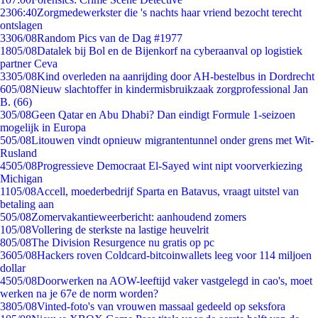
23
06:40
Zorgmedewerkster die 's nachts haar vriend bezocht terecht
ontslagen
33
06/08
Random Pics van de Dag #1977
18
05/08
Datalek bij Bol en de Bijenkorf na cyberaanval op logistiek
partner Ceva
33
05/08
Kind overleden na aanrijding door AH-bestelbus in Dordrecht
6
05/08
Nieuw slachtoffer in kindermisbruikzaak zorgprofessional Jan
B. (66)
3
05/08
Geen Qatar en Abu Dhabi? Dan eindigt Formule 1-seizoen
mogelijk in Europa
5
05/08
Litouwen vindt opnieuw migrantentunnel onder grens met Wit-
Rusland
45
05/08
Progressieve Democraat El-Sayed wint nipt voorverkiezing
Michigan
11
05/08
Accell, moederbedrijf Sparta en Batavus, vraagt uitstel van
betaling aan
5
05/08
Zomervakantieweerbericht: aanhoudend zomers
1
05/08
Vollering de sterkste na lastige heuvelrit
8
05/08
The Division Resurgence nu gratis op pc
36
05/08
Hackers roven Coldcard-bitcoinwallets leeg voor 114 miljoen
dollar
45
05/08
Doorwerken na AOW-leeftijd vaker vastgelegd in cao's, moet
werken na je 67e de norm worden?
38
05/08
Vinted-foto's van vrouwen massaal gedeeld op seksfora