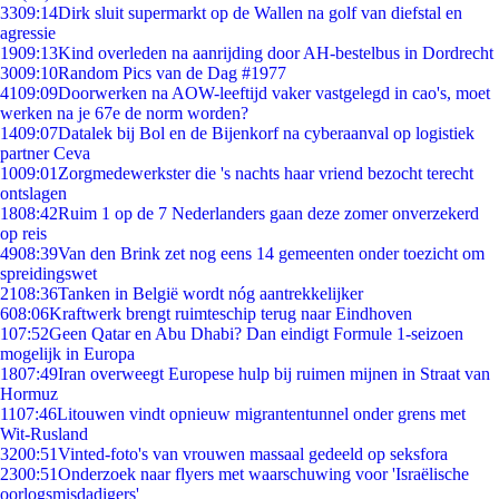
33
09:14
Dirk sluit supermarkt op de Wallen na golf van diefstal en
agressie
19
09:13
Kind overleden na aanrijding door AH-bestelbus in Dordrecht
30
09:10
Random Pics van de Dag #1977
41
09:09
Doorwerken na AOW-leeftijd vaker vastgelegd in cao's, moet
werken na je 67e de norm worden?
14
09:07
Datalek bij Bol en de Bijenkorf na cyberaanval op logistiek
partner Ceva
10
09:01
Zorgmedewerkster die 's nachts haar vriend bezocht terecht
ontslagen
18
08:42
Ruim 1 op de 7 Nederlanders gaan deze zomer onverzekerd
op reis
49
08:39
Van den Brink zet nog eens 14 gemeenten onder toezicht om
spreidingswet
21
08:36
Tanken in België wordt nóg aantrekkelijker
6
08:06
Kraftwerk brengt ruimteschip terug naar Eindhoven
1
07:52
Geen Qatar en Abu Dhabi? Dan eindigt Formule 1-seizoen
mogelijk in Europa
18
07:49
Iran overweegt Europese hulp bij ruimen mijnen in Straat van
Hormuz
11
07:46
Litouwen vindt opnieuw migrantentunnel onder grens met
Wit-Rusland
32
00:51
Vinted-foto's van vrouwen massaal gedeeld op seksfora
23
00:51
Onderzoek naar flyers met waarschuwing voor 'Israëlische
oorlogsmisdadigers'