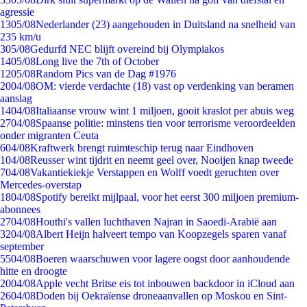
agressie
13
05/08
Nederlander (23) aangehouden in Duitsland na snelheid van
235 km/u
3
05/08
Gedurfd NEC blijft overeind bij Olympiakos
14
05/08
Long live the 7th of October
12
05/08
Random Pics van de Dag #1976
20
04/08
OM: vierde verdachte (18) vast op verdenking van beramen
aanslag
14
04/08
Italiaanse vrouw wint 1 miljoen, gooit kraslot per abuis weg
27
04/08
Spaanse politie: minstens tien voor terrorisme veroordeelden
onder migranten Ceuta
6
04/08
Kraftwerk brengt ruimteschip terug naar Eindhoven
1
04/08
Reusser wint tijdrit en neemt geel over, Nooijen knap tweede
7
04/08
Vakantiekiekje Verstappen en Wolff voedt geruchten over
Mercedes-overstap
18
04/08
Spotify bereikt mijlpaal, voor het eerst 300 miljoen premium-
abonnees
27
04/08
Houthi's vallen luchthaven Najran in Saoedi-Arabië aan
32
04/08
Albert Heijn halveert tempo van Koopzegels sparen vanaf
september
55
04/08
Boeren waarschuwen voor lagere oogst door aanhoudende
hitte en droogte
20
04/08
Apple vecht Britse eis tot inbouwen backdoor in iCloud aan
26
04/08
Doden bij Oekraïense droneaanvallen op Moskou en Sint-