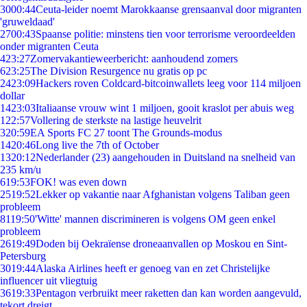
30
00:44
Ceuta-leider noemt Marokkaanse grensaanval door migranten
'gruweldaad'
27
00:43
Spaanse politie: minstens tien voor terrorisme veroordeelden
onder migranten Ceuta
4
23:27
Zomervakantieweerbericht: aanhoudend zomers
6
23:25
The Division Resurgence nu gratis op pc
24
23:09
Hackers roven Coldcard-bitcoinwallets leeg voor 114 miljoen
dollar
14
23:03
Italiaanse vrouw wint 1 miljoen, gooit kraslot per abuis weg
1
22:57
Vollering de sterkste na lastige heuvelrit
3
20:59
EA Sports FC 27 toont The Grounds-modus
14
20:46
Long live the 7th of October
13
20:12
Nederlander (23) aangehouden in Duitsland na snelheid van
235 km/u
6
19:53
FOK! was even down
25
19:52
Lekker op vakantie naar Afghanistan volgens Taliban geen
probleem
81
19:50
'Witte' mannen discrimineren is volgens OM geen enkel
probleem
26
19:49
Doden bij Oekraïense droneaanvallen op Moskou en Sint-
Petersburg
30
19:44
Alaska Airlines heeft er genoeg van en zet Christelijke
influencer uit vliegtuig
36
19:33
Pentagon verbruikt meer raketten dan kan worden aangevuld,
tekort dreigt