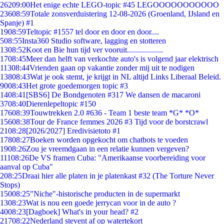
262
09:00
Het enige echte LEGO-topic #45 LEGOOOOOOOOOOO
236
08:59
Totale zonsverduistering 12-08-2026 (Groenland, IJsland en
Spanje) #1
19
08:59
Teltopic #1557 tel door en door en door....
5
08:55
Insta360 Studio software, lagging en stotteren
13
08:52
Koot en Bie hun tijd ver vooruit..................
17
08:45
Meer dan helft van verkochte auto's is volgend jaar elektrisch
113
08:44
Vrienden gaan op vakantie zonder mij uit te nodigen
138
08:43
Wat je ook stemt, je krijgt in NL altijd Links Liberaal Beleid.
90
08:43
Het grote goedemorgen topic #3
14
08:41
[SBS6] De Bondgenoten #317 We dansen de macaroni
37
08:40
Dierenlepeltopic #150
176
08:39
Touwtrekken 2.0 #636 - Team 1 beste team *G* *O*
156
08:38
Tour de France femmes 2026 #3 Tijd voor de borstcrawl
21
08:28
[2026/2027] Eredivisietoto #1
178
08:27
Boeken worden opgekocht om chatbots te voeden
19
08:26
Zou je vreemdgaan in een relatie kunnen vergeven?
111
08:26
De VS framen Cuba: "Amerikaanse voorbereiding voor
aanval op Cuba"
2
08:25
Draai hier alle platen in je platenkast #32 (The Torture Never
Stops)
150
08:25
"Niche"-historische producten in de supermarkt
13
08:23
Wat is nou een goede jerrycan voor in de auto ?
40
08:23
[Dagboek] What's in your head? #2
217
08:22
Nederland stevent af op watertekort