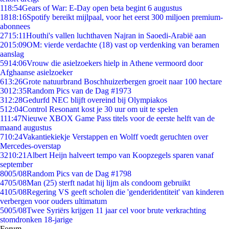
1
18:54
Gears of War: E-Day open beta begint 6 augustus
18
18:16
Spotify bereikt mijlpaal, voor het eerst 300 miljoen premium-
abonnees
27
15:11
Houthi's vallen luchthaven Najran in Saoedi-Arabië aan
20
15:09
OM: vierde verdachte (18) vast op verdenking van beramen
aanslag
59
14:06
Vrouw die asielzoekers hielp in Athene vermoord door
Afghaanse asielzoeker
6
13:26
Grote natuurbrand Boschhuizerbergen groeit naar 100 hectare
30
12:35
Random Pics van de Dag #1973
3
12:28
Gedurfd NEC blijft overeind bij Olympiakos
5
12:04
Control Resonant kost je 30 uur om uit te spelen
1
11:47
Nieuwe XBOX Game Pass titels voor de eerste helft van de
maand augustus
7
10:24
Vakantiekiekje Verstappen en Wolff voedt geruchten over
Mercedes-overstap
32
10:21
Albert Heijn halveert tempo van Koopzegels sparen vanaf
september
80
05/08
Random Pics van de Dag #1798
47
05/08
Man (25) sterft nadat hij lijm als condoom gebruikt
41
05/08
Regering VS geeft scholen die 'genderidentiteit' van kinderen
verbergen voor ouders ultimatum
50
05/08
Twee Syriërs krijgen 11 jaar cel voor brute verkrachting
stomdronken 18-jarige
Forum