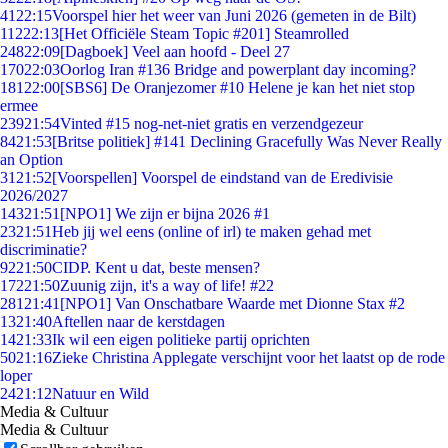
41
22:15
Voorspel hier het weer van Juni 2026 (gemeten in de Bilt)
112
22:13
[Het Officiële Steam Topic #201] Steamrolled
248
22:09
[Dagboek] Veel aan hoofd - Deel 27
170
22:03
Oorlog Iran #136 Bridge and powerplant day incoming?
181
22:00
[SBS6] De Oranjezomer #10 Helene je kan het niet stop
ermee
239
21:54
Vinted #15 nog-net-niet gratis en verzendgezeur
84
21:53
[Britse politiek] #141 Declining Gracefully Was Never Really
an Option
31
21:52
[Voorspellen] Voorspel de eindstand van de Eredivisie
2026/2027
143
21:51
[NPO1] We zijn er bijna 2026 #1
23
21:51
Heb jij wel eens (online of irl) te maken gehad met
discriminatie?
92
21:50
CIDP. Kent u dat, beste mensen?
172
21:50
Zuunig zijn, it's a way of life! #22
281
21:41
[NPO1] Van Onschatbare Waarde met Dionne Stax #2
13
21:40
Aftellen naar de kerstdagen
14
21:33
Ik wil een eigen politieke partij oprichten
50
21:16
Zieke Christina Applegate verschijnt voor het laatst op de rode
loper
24
21:12
Natuur en Wild
Media & Cultuur
Media & Cultuur