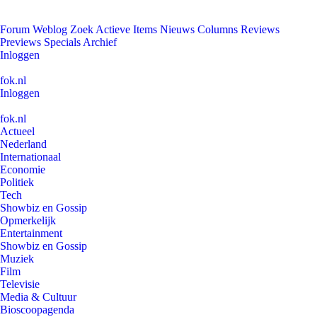
Forum
Weblog
Zoek
Actieve Items
Nieuws
Columns
Reviews
Previews
Specials
Archief
Inloggen
fok.nl
Inloggen
fok.nl
Actueel
Nederland
Internationaal
Economie
Politiek
Tech
Showbiz en Gossip
Opmerkelijk
Entertainment
Showbiz en Gossip
Muziek
Film
Televisie
Media & Cultuur
Bioscoopagenda