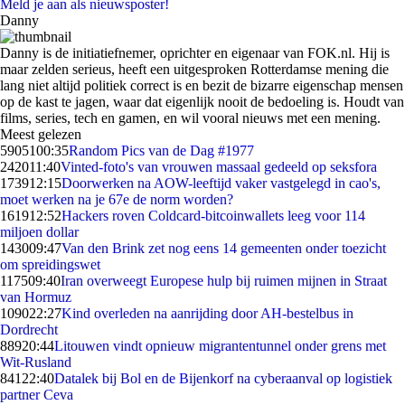
Meld je aan als nieuwsposter!
Danny
Danny is de initiatiefnemer, oprichter en eigenaar van FOK.nl. Hij is
maar zelden serieus, heeft een uitgesproken Rotterdamse mening die
lang niet altijd politiek correct is en bezit de bizarre eigenschap mensen
op de kast te jagen, waar dat eigenlijk nooit de bedoeling is. Houdt van
films, series, tech en gamen, en wil vooral nieuws met een mening.
Meest gelezen
59051
00:35
Random Pics van de Dag #1977
2420
11:40
Vinted-foto's van vrouwen massaal gedeeld op seksfora
1739
12:15
Doorwerken na AOW-leeftijd vaker vastgelegd in cao's,
moet werken na je 67e de norm worden?
1619
12:52
Hackers roven Coldcard-bitcoinwallets leeg voor 114
miljoen dollar
1430
09:47
Van den Brink zet nog eens 14 gemeenten onder toezicht
om spreidingswet
1175
09:40
Iran overweegt Europese hulp bij ruimen mijnen in Straat
van Hormuz
1090
22:27
Kind overleden na aanrijding door AH-bestelbus in
Dordrecht
889
20:44
Litouwen vindt opnieuw migrantentunnel onder grens met
Wit-Rusland
841
22:40
Datalek bij Bol en de Bijenkorf na cyberaanval op logistiek
partner Ceva