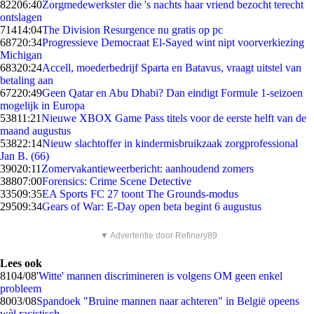
822
06:40
Zorgmedewerkster die 's nachts haar vriend bezocht terecht
ontslagen
714
14:04
The Division Resurgence nu gratis op pc
687
20:34
Progressieve Democraat El-Sayed wint nipt voorverkiezing
Michigan
683
20:24
Accell, moederbedrijf Sparta en Batavus, vraagt uitstel van
betaling aan
672
20:49
Geen Qatar en Abu Dhabi? Dan eindigt Formule 1-seizoen
mogelijk in Europa
538
11:21
Nieuwe XBOX Game Pass titels voor de eerste helft van de
maand augustus
538
22:14
Nieuw slachtoffer in kindermisbruikzaak zorgprofessional
Jan B. (66)
390
20:11
Zomervakantieweerbericht: aanhoudend zomers
388
07:00
Forensics: Crime Scene Detective
335
09:35
EA Sports FC 27 toont The Grounds-modus
295
09:34
Gears of War: E-Day open beta begint 6 augustus
▼ Advertentie door Refinery89
Lees ook
81
04/08
'Witte' mannen discrimineren is volgens OM geen enkel
probleem
80
03/08
Spandoek "Bruine mannen naar achteren" in België opeens
wèl racistisch