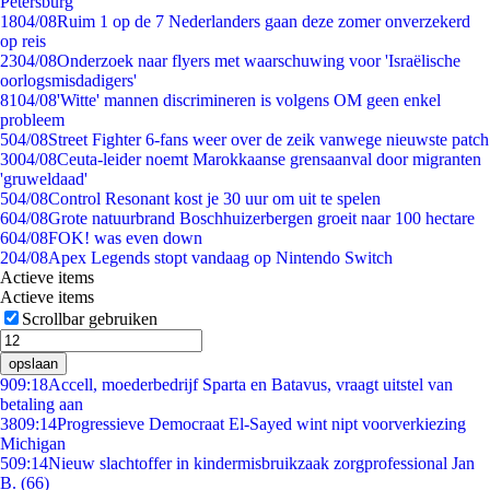
Petersburg
18
04/08
Ruim 1 op de 7 Nederlanders gaan deze zomer onverzekerd
op reis
23
04/08
Onderzoek naar flyers met waarschuwing voor 'Israëlische
oorlogsmisdadigers'
81
04/08
'Witte' mannen discrimineren is volgens OM geen enkel
probleem
5
04/08
Street Fighter 6-fans weer over de zeik vanwege nieuwste patch
30
04/08
Ceuta-leider noemt Marokkaanse grensaanval door migranten
'gruweldaad'
5
04/08
Control Resonant kost je 30 uur om uit te spelen
6
04/08
Grote natuurbrand Boschhuizerbergen groeit naar 100 hectare
6
04/08
FOK! was even down
2
04/08
Apex Legends stopt vandaag op Nintendo Switch
Actieve items
Actieve items
Scrollbar gebruiken
opslaan
9
09:18
Accell, moederbedrijf Sparta en Batavus, vraagt uitstel van
betaling aan
38
09:14
Progressieve Democraat El-Sayed wint nipt voorverkiezing
Michigan
5
09:14
Nieuw slachtoffer in kindermisbruikzaak zorgprofessional Jan
B. (66)