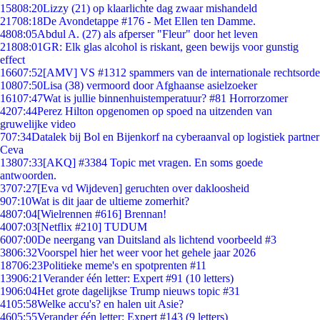
158
08:20
Lizzy (21) op klaarlichte dag zwaar mishandeld
217
08:18
De Avondetappe #176 - Met Ellen ten Damme.
48
08:05
Abdul A. (27) als afperser "Fleur" door het leven
218
08:01
GR: Elk glas alcohol is riskant, geen bewijs voor gunstig
effect
166
07:52
[AMV] VS #1312 spammers van de internationale rechtsorde
108
07:50
Lisa (38) vermoord door Afghaanse asielzoeker
161
07:47
Wat is jullie binnenhuistemperatuur? #81 Horrorzomer
42
07:44
Perez Hilton opgenomen op spoed na uitzenden van
gruwelijke video
7
07:34
Datalek bij Bol en Bijenkorf na cyberaanval op logistiek partner
Ceva
138
07:33
[AKQ] #3384 Topic met vragen. En soms goede
antwoorden.
37
07:27
[Eva vd Wijdeven] geruchten over dakloosheid
9
07:10
Wat is dit jaar de ultieme zomerhit?
48
07:04
[Wielrennen #616] Brennan!
40
07:03
[Netflix #210] TUDUM
60
07:00
De neergang van Duitsland als lichtend voorbeeld #3
38
06:32
Voorspel hier het weer voor het gehele jaar 2026
187
06:23
Politieke meme's en spotprenten #11
139
06:21
Verander één letter: Expert #91 (10 letters)
19
06:04
Het grote dagelijkse Trump nieuws topic #31
41
05:58
Welke accu's? en halen uit Asie?
46
05:55
Verander één letter: Expert #143 (9 letters)