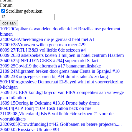
Forum
Scrollbar gebruiken
opslaan
1
09:29
Capibara's wandelen doodleuk het Braziliaanse parlement
binnen
240
09:28
Afbeeldingen die je gemaakt hebt met AI
270
09:28
Vrouwen willen geen man meer #29
80
09:27
[RTL] B&B vol liefde 6de seizoen #4
60
09:26
30 asielzoekers kosten 1 miljoen in hotel centrum Haarlem
204
09:25
[INFLUENCERS #294] supermarkt Safari
39
09:25
Covid19 the aftermath #17 bananenmilkshake
21
09:24
Migranten breken door grens naar Ceuta in Spanje,l #10
65
09:23
Koopzegels sparen bij AH duurt straks 2x zo lang
5
09:18
Progressieve Democraat El-Sayed wint nipt voorverkiezing
Michigan
76
09:17
UEFA kondigt boycot van FIFA-competities aan vanwege
plan Infantino
16
09:15
Oorlog in Oekraïne #1318 Drone baby drone
8
09:14
[ATP Tour] #169 Tosti Tallon back on fire
211
09:08
[Videoland] B&B vol liefde 6de seizoen #1 voor de
vooruitkijkers
282
09:05
[Crowdfunding] #442 Golfbanen en betere projecten.....
206
09:02
Russia vs Ukraine #91