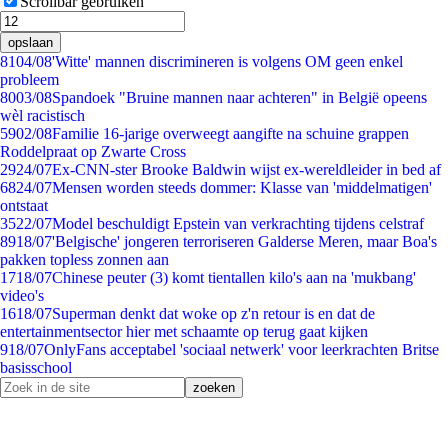
Scrollbar gebruiken
opslaan
81
04/08
'Witte' mannen discrimineren is volgens OM geen enkel
probleem
80
03/08
Spandoek "Bruine mannen naar achteren" in België opeens
wèl racistisch
59
02/08
Familie 16-jarige overweegt aangifte na schuine grappen
Roddelpraat op Zwarte Cross
29
24/07
Ex-CNN-ster Brooke Baldwin wijst ex-wereldleider in bed af
68
24/07
Mensen worden steeds dommer: Klasse van 'middelmatigen'
ontstaat
35
22/07
Model beschuldigt Epstein van verkrachting tijdens celstraf
89
18/07
'Belgische' jongeren terroriseren Galderse Meren, maar Boa's
pakken topless zonnen aan
17
18/07
Chinese peuter (3) komt tientallen kilo's aan na 'mukbang'
video's
16
18/07
Superman denkt dat woke op z'n retour is en dat de
entertainmentsector hier met schaamte op terug gaat kijken
9
18/07
OnlyFans acceptabel 'sociaal netwerk' voor leerkrachten Britse
basisschool