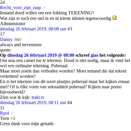
24
Recht_voor_zijn_raap
Iemand dood willen om een fokking TEKENING!
Wat zijn er toch een stel in en in trieste idioten tegenwoordig
Administrator
dinsdag 26 februari 2019, 08:08 uur
#3
17
Danny
always and nevermore
quote:
Op
dinsdag 26 februari 2019 @ 08:00
schreef
gias
het volgende:
Om nou een camel toe te tekenen. Dood is niet nodig, maar ik vind het
wel een ordinaire tekening. Puberaal.
Maar moet zoiets dan verboden worden? Moet iemand die dat tekent
verketterd worden?
En is het tekenen van dit soort plaatjes puberaal maar het kijken ernaar
niet? Of is elke vorm van seksualiteit puberaal? Kijken naar porno
bijvoorbeeld?
Zien wat ik kijk:
trakt.tv
dinsdag 26 februari 2019, 08:11 uur
#4
11
Rpol
Teen +1
Geen dank voor mijn genade.