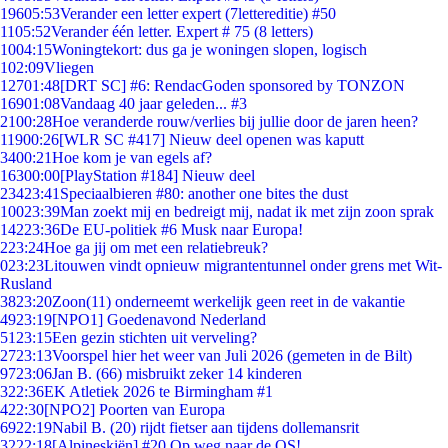
196
05:53
Verander een letter expert (7lettereditie) #50
11
05:52
Verander één letter. Expert # 75 (8 letters)
10
04:15
Woningtekort: dus ga je woningen slopen, logisch
1
02:09
Vliegen
127
01:48
[DRT SC] #6: RendacGoden sponsored by TONZON
169
01:08
Vandaag 40 jaar geleden... #3
21
00:28
Hoe veranderde rouw/verlies bij jullie door de jaren heen?
119
00:26
[WLR SC #417] Nieuw deel openen was kaputt
34
00:21
Hoe kom je van egels af?
163
00:00
[PlayStation #184] Nieuw deel
234
23:41
Speciaalbieren #80: another one bites the dust
100
23:39
Man zoekt mij en bedreigt mij, nadat ik met zijn zoon sprak
142
23:36
De EU-politiek #6 Musk naar Europa!
2
23:24
Hoe ga jij om met een relatiebreuk?
0
23:23
Litouwen vindt opnieuw migrantentunnel onder grens met Wit-
Rusland
38
23:20
Zoon(11) onderneemt werkelijk geen reet in de vakantie
49
23:19
[NPO1] Goedenavond Nederland
51
23:15
Een gezin stichten uit verveling?
27
23:13
Voorspel hier het weer van Juli 2026 (gemeten in de Bilt)
97
23:06
Jan B. (66) misbruikt zeker 14 kinderen
3
22:36
EK Atletiek 2026 te Birmingham #1
4
22:30
[NPO2] Poorten van Europa
69
22:19
Nabil B. (20) rijdt fietser aan tijdens dollemansrit
32
22:18
[Alpineskiën] #20 Op weg naar de OS!