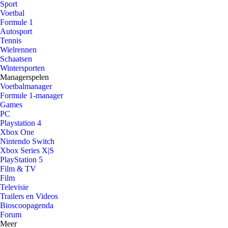
Sport
Voetbal
Formule 1
Autosport
Tennis
Wielrennen
Schaatsen
Wintersporten
Managerspelen
Voetbalmanager
Formule 1-manager
Games
PC
Playstation 4
Xbox One
Nintendo Switch
Xbox Series X|S
PlayStation 5
Film & TV
Film
Televisie
Trailers en Videos
Bioscoopagenda
Forum
Meer