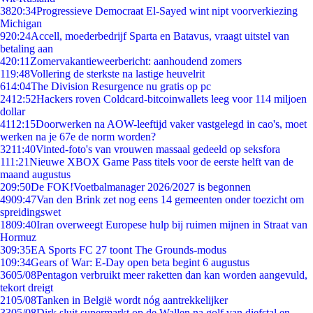
38
20:34
Progressieve Democraat El-Sayed wint nipt voorverkiezing
Michigan
9
20:24
Accell, moederbedrijf Sparta en Batavus, vraagt uitstel van
betaling aan
4
20:11
Zomervakantieweerbericht: aanhoudend zomers
1
19:48
Vollering de sterkste na lastige heuvelrit
6
14:04
The Division Resurgence nu gratis op pc
24
12:52
Hackers roven Coldcard-bitcoinwallets leeg voor 114 miljoen
dollar
41
12:15
Doorwerken na AOW-leeftijd vaker vastgelegd in cao's, moet
werken na je 67e de norm worden?
32
11:40
Vinted-foto's van vrouwen massaal gedeeld op seksfora
1
11:21
Nieuwe XBOX Game Pass titels voor de eerste helft van de
maand augustus
2
09:50
De FOK!Voetbalmanager 2026/2027 is begonnen
49
09:47
Van den Brink zet nog eens 14 gemeenten onder toezicht om
spreidingswet
18
09:40
Iran overweegt Europese hulp bij ruimen mijnen in Straat van
Hormuz
3
09:35
EA Sports FC 27 toont The Grounds-modus
1
09:34
Gears of War: E-Day open beta begint 6 augustus
36
05/08
Pentagon verbruikt meer raketten dan kan worden aangevuld,
tekort dreigt
21
05/08
Tanken in België wordt nóg aantrekkelijker
33
05/08
Dirk sluit supermarkt op de Wallen na golf van diefstal en