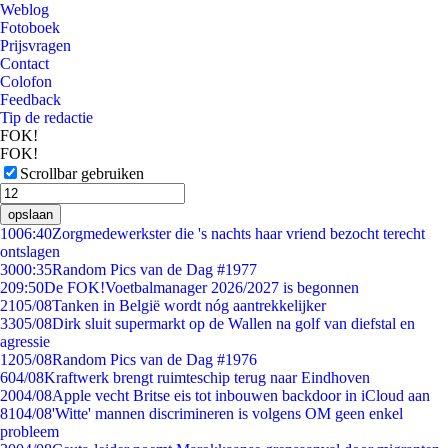
Weblog
Fotoboek
Prijsvragen
Contact
Colofon
Feedback
Tip de redactie
FOK!
FOK!
Scrollbar gebruiken
opslaan
10
06:40
Zorgmedewerkster die 's nachts haar vriend bezocht terecht
ontslagen
30
00:35
Random Pics van de Dag #1977
2
09:50
De FOK!Voetbalmanager 2026/2027 is begonnen
21
05/08
Tanken in België wordt nóg aantrekkelijker
33
05/08
Dirk sluit supermarkt op de Wallen na golf van diefstal en
agressie
12
05/08
Random Pics van de Dag #1976
6
04/08
Kraftwerk brengt ruimteschip terug naar Eindhoven
20
04/08
Apple vecht Britse eis tot inbouwen backdoor in iCloud aan
81
04/08
'Witte' mannen discrimineren is volgens OM geen enkel
probleem