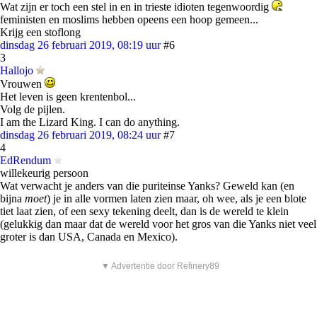
Wat zijn er toch een stel in en in trieste idioten tegenwoordig
feministen en moslims hebben opeens een hoop gemeen...
Krijg een stoflong
dinsdag 26 februari 2019, 08:19 uur
#6
3
Hallojo
Vrouwen
Het leven is geen krentenbol...
Volg de pijlen.
I am the Lizard King. I can do anything.
dinsdag 26 februari 2019, 08:24 uur
#7
4
EdRendum
willekeurig persoon
Wat verwacht je anders van die puriteinse Yanks? Geweld kan (en
bijna
moet
) je in alle vormen laten zien maar, oh wee, als je een blote
tiet laat zien, of een sexy tekening deelt, dan is de wereld te klein
(gelukkig dan maar dat de wereld voor het gros van die Yanks niet veel
groter is dan USA, Canada en Mexico).
▼ Advertentie door Refinery89