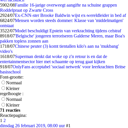
59
02/08
Familie 16-jarige overweegt aangifte na schuine grappen
Roddelpraat op Zwarte Cross
29
24/07
Ex-CNN-ster Brooke Baldwin wijst ex-wereldleider in bed af
68
24/07
Mensen worden steeds dommer: Klasse van 'middelmatigen'
ontstaat
35
22/07
Model beschuldigt Epstein van verkrachting tijdens celstraf
89
18/07
'Belgische' jongeren terroriseren Galderse Meren, maar Boa's
pakken topless zonnen aan
17
18/07
Chinese peuter (3) komt tientallen kilo's aan na 'mukbang'
video's
16
18/07
Superman denkt dat woke op z'n retour is en dat de
entertainmentsector hier met schaamte op terug gaat kijken
9
18/07
OnlyFans acceptabel 'sociaal netwerk' voor leerkrachten Britse
basisschool
Font-grootte:
Normaal
Kleiner
regelhoogte :
Normaal
Kleiner
71 reacties
Reactiepagina:
1
2
dinsdag 26 februari 2019, 08:00 uur
#1