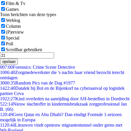
Film & Tv
Games
Toon berichten van deze types
Weblog
Column
(P)review
Special
Poll
Scrollbar gebruiken
opslaan
0
07:00
Forensics: Crime Scene Detective
10
06:40
Zorgmedewerkster die 's nachts haar vriend bezocht terecht
ontslagen
30
00:35
Random Pics van de Dag #1977
14
22:40
Datalek bij Bol en de Bijenkorf na cyberaanval op logistiek
partner Ceva
19
22:27
Kind overleden na aanrijding door AH-bestelbus in Dordrecht
5
22:14
Nieuw slachtoffer in kindermisbruikzaak zorgprofessional Jan
B. (66)
1
20:49
Geen Qatar en Abu Dhabi? Dan eindigt Formule 1-seizoen
mogelijk in Europa
11
20:44
Litouwen vindt opnieuw migrantentunnel onder grens met
Wit-Rusland