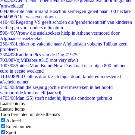
30
04/08
Ceuta-leider noemt Marokkaanse grensaanval door migranten
'gruweldaad'
6
04/08
Grote natuurbrand Boschhuizerbergen groeit naar 100 hectare
6
04/08
FOK! was even down
41
04/08
Regering VS geeft scholen die 'genderidentiteit' van kinderen
verbergen voor ouders ultimatum
59
04/08
Vrouw die asielzoekers hielp in Athene vermoord door
Afghaanse asielzoeker
25
04/08
Lekker op vakantie naar Afghanistan volgens Taliban geen
probleem
23
04/08
Random Pics van de Dag #1975
7
03/08
VrijMiBabes #315 (not very sfw!)
10
03/08
Spider-Man: Brand New Day knalt naar bijna 800 miljoen
euro in eerste weekend
11
03/08
Phil Collins dronk zich bijna dood, kinderen moesten al
afscheid nemen
34
03/08
Man die zesjarig jochie met messteken in het hoofd
vermoordde komt na elf jaar vrij
47
03/08
Man (25) sterft nadat hij lijm als condoom gebruikt
Laatste items
Laatste items
Toon berichten uit deze thema's
Actueel
Entertainment
Sport