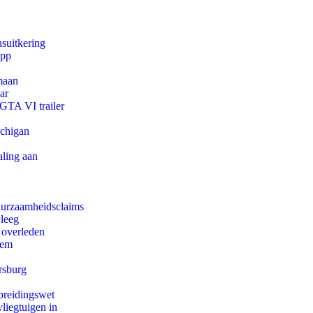
suitkering
app
maan
ar
 GTA VI trailer
ichigan
aling aan
duurzaamheidsclaims
 leeg
 overleden
eem
rsburg
preidingswet
iegtuigen in