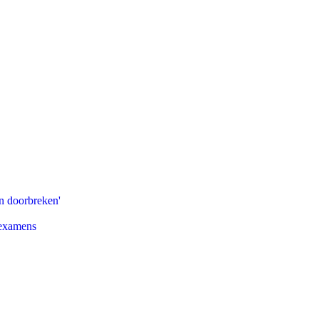
n doorbreken'
 examens