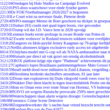
11
22:04
Ontslagen bij Halo Studios na Campaign Evolved
12
22:01
PS5-doos waarschuwt voor einde fysieke games
2
21:30
De FOK!Voetbalmanager 2026/2027 is begonnen
2
21:03
Le Court wint na nerveuze finale, Pieterse derde
27
20:40
NPO-manager Menno de Boer geschorst na dickpic in groeps
20
20:11
Duitser (93) crasht met quad tegen boom, vier gewonden
37
20:03
Trump wil dat J.D. Vance hem in 2028 opvolgt
1
19:50
Lemmen boekt eerste profzege in zware Ronde van Polen-rit
19
19:42
'Zwarte weduwes' in Rusland trouwen soldaten voor overlijden
13
18:20
Zangeres en Idols-jurylid Jerney Kaagman op 79-jarige leeftij
9
15:21
Netflix-abonnees krijgen exclusieve early access tot uitgebreide
60
14:35
Onlyfans-model met G-cup wil als NASA-ambassadeur naar 
22
14:09
Huisarts per direct uit vak gezet om ernstig alcoholmisbruik
3
12:12
XBOX platform krijgt zijn eigen "Platinum" achievements dit ja
12
11:27
Capibara's lopen Braziliaans parlementsgebouw Mato Grosso 
56
10:59
Israël meldt dood twee militairen in Zuid-Libanon, vergeldin
15
10:48
Hiroshima herdenkt slachtoffers atoombom, 81 jaar later
16
10:32
Drone met explosieven bij Duits vliegveld voedt vrees voor hy
34
10:28
Wakker Dier dient klacht in tegen insectenfabriek Protix om 
22
10:16
Iran en Oman eens over route Straat van Hormuz, VS buitensp
25
10:08
NAVO zet wegens Russische provocatie 250% meer gevechtsvl
56
06/08
Waterschappen slaan alarm wegens droogte: Gereedschapskist
1
06/08
Forensics: Crime Scene Detective
23
06/08
Zorgmedewerkster die 's nachts haar vriend bezocht terecht on
37
06/08
Random Pics van de Dag #1977