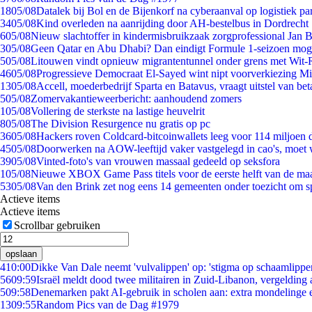
18
05/08
Datalek bij Bol en de Bijenkorf na cyberaanval op logistiek pa
34
05/08
Kind overleden na aanrijding door AH-bestelbus in Dordrecht
6
05/08
Nieuw slachtoffer in kindermisbruikzaak zorgprofessional Jan B
3
05/08
Geen Qatar en Abu Dhabi? Dan eindigt Formule 1-seizoen moge
5
05/08
Litouwen vindt opnieuw migrantentunnel onder grens met Wit-
46
05/08
Progressieve Democraat El-Sayed wint nipt voorverkiezing M
13
05/08
Accell, moederbedrijf Sparta en Batavus, vraagt uitstel van bet
5
05/08
Zomervakantieweerbericht: aanhoudend zomers
1
05/08
Vollering de sterkste na lastige heuvelrit
8
05/08
The Division Resurgence nu gratis op pc
36
05/08
Hackers roven Coldcard-bitcoinwallets leeg voor 114 miljoen d
45
05/08
Doorwerken na AOW-leeftijd vaker vastgelegd in cao's, moet
39
05/08
Vinted-foto's van vrouwen massaal gedeeld op seksfora
1
05/08
Nieuwe XBOX Game Pass titels voor de eerste helft van de ma
53
05/08
Van den Brink zet nog eens 14 gemeenten onder toezicht om s
Actieve items
Actieve items
Scrollbar gebruiken
opslaan
4
10:00
Dikke Van Dale neemt 'vulvalippen' op: 'stigma op schaamlippe
56
09:59
Israël meldt dood twee militairen in Zuid-Libanon, vergeldin
5
09:58
Denemarken pakt AI-gebruik in scholen aan: extra mondelinge
13
09:55
Random Pics van de Dag #1979