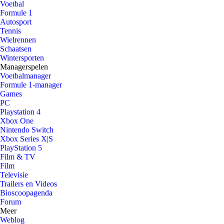
Voetbal
Formule 1
Autosport
Tennis
Wielrennen
Schaatsen
Wintersporten
Managerspelen
Voetbalmanager
Formule 1-manager
Games
PC
Playstation 4
Xbox One
Nintendo Switch
Xbox Series X|S
PlayStation 5
Film & TV
Film
Televisie
Trailers en Videos
Bioscoopagenda
Forum
Meer
Weblog