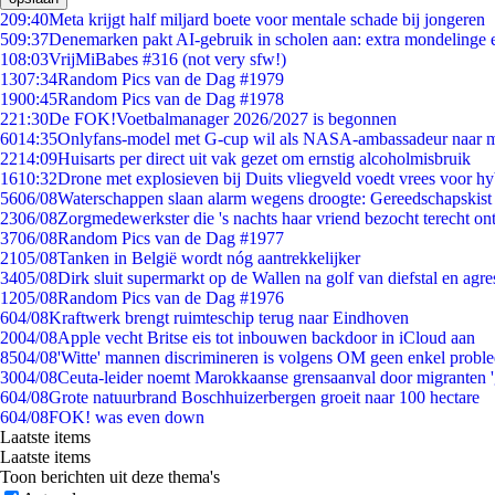
2
09:40
Meta krijgt half miljard boete voor mentale schade bij jongeren
5
09:37
Denemarken pakt AI-gebruik in scholen aan: extra mondelinge
1
08:03
VrijMiBabes #316 (not very sfw!)
13
07:34
Random Pics van de Dag #1979
19
00:45
Random Pics van de Dag #1978
2
21:30
De FOK!Voetbalmanager 2026/2027 is begonnen
60
14:35
Onlyfans-model met G-cup wil als NASA-ambassadeur naar 
22
14:09
Huisarts per direct uit vak gezet om ernstig alcoholmisbruik
16
10:32
Drone met explosieven bij Duits vliegveld voedt vrees voor hy
56
06/08
Waterschappen slaan alarm wegens droogte: Gereedschapskist
23
06/08
Zorgmedewerkster die 's nachts haar vriend bezocht terecht on
37
06/08
Random Pics van de Dag #1977
21
05/08
Tanken in België wordt nóg aantrekkelijker
34
05/08
Dirk sluit supermarkt op de Wallen na golf van diefstal en agre
12
05/08
Random Pics van de Dag #1976
6
04/08
Kraftwerk brengt ruimteschip terug naar Eindhoven
20
04/08
Apple vecht Britse eis tot inbouwen backdoor in iCloud aan
85
04/08
'Witte' mannen discrimineren is volgens OM geen enkel probl
30
04/08
Ceuta-leider noemt Marokkaanse grensaanval door migranten 
6
04/08
Grote natuurbrand Boschhuizerbergen groeit naar 100 hectare
6
04/08
FOK! was even down
Laatste items
Laatste items
Toon berichten uit deze thema's