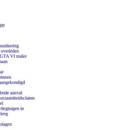
app
suitkering
d overleden
 GTA VI trailer
maan
ar
binnen
g aangekondigd
bride aanval
duurzaamheidsclaims
el
iegtuigen in
 leeg
tslagen