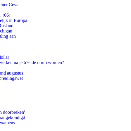
rtner Ceva
. (66)
lijk in Europa
Rusland
ichigan
aling aan
ollar
 werken na je 67e de norm worden?
and augustus
preidingswet
n doorbreken'
g aangekondigd
 examens