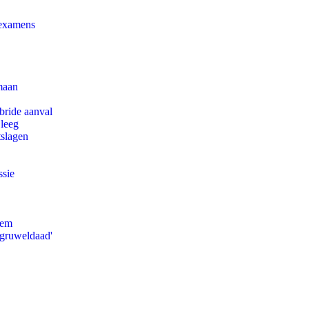
 examens
maan
bride aanval
 leeg
tslagen
ssie
eem
'gruweldaad'