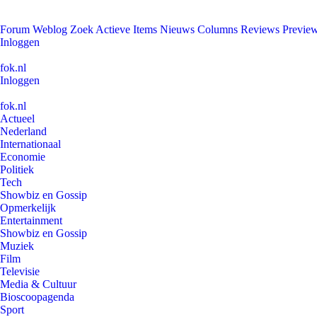
Forum
Weblog
Zoek
Actieve Items
Nieuws
Columns
Reviews
Previe
Inloggen
fok.nl
Inloggen
fok.nl
Actueel
Nederland
Internationaal
Economie
Politiek
Tech
Showbiz en Gossip
Opmerkelijk
Entertainment
Showbiz en Gossip
Muziek
Film
Televisie
Media & Cultuur
Bioscoopagenda
Sport