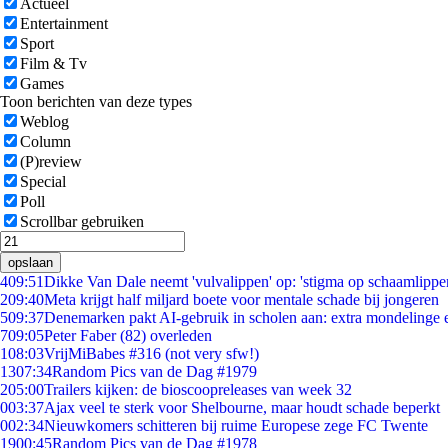
Actueel
Entertainment
Sport
Film & Tv
Games
Toon berichten van deze types
Weblog
Column
(P)review
Special
Poll
Scrollbar gebruiken
opslaan
4
09:51
Dikke Van Dale neemt 'vulvalippen' op: 'stigma op schaamlippe
2
09:40
Meta krijgt half miljard boete voor mentale schade bij jongeren
5
09:37
Denemarken pakt AI-gebruik in scholen aan: extra mondelinge
7
09:05
Peter Faber (82) overleden
1
08:03
VrijMiBabes #316 (not very sfw!)
13
07:34
Random Pics van de Dag #1979
2
05:00
Trailers kijken: de bioscoopreleases van week 32
0
03:37
Ajax veel te sterk voor Shelbourne, maar houdt schade beperkt
0
02:34
Nieuwkomers schitteren bij ruime Europese zege FC Twente
19
00:45
Random Pics van de Dag #1978