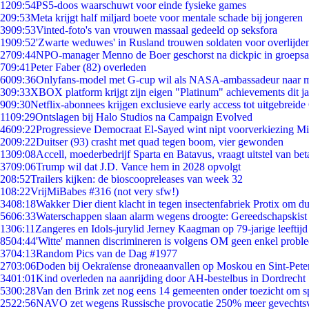
12
09:54
PS5-doos waarschuwt voor einde fysieke games
2
09:53
Meta krijgt half miljard boete voor mentale schade bij jongeren
39
09:53
Vinted-foto's van vrouwen massaal gedeeld op seksfora
19
09:52
'Zwarte weduwes' in Rusland trouwen soldaten voor overlijden
27
09:44
NPO-manager Menno de Boer geschorst na dickpic in groeps
7
09:41
Peter Faber (82) overleden
60
09:36
Onlyfans-model met G-cup wil als NASA-ambassadeur naar 
3
09:33
XBOX platform krijgt zijn eigen "Platinum" achievements dit ja
9
09:30
Netflix-abonnees krijgen exclusieve early access tot uitgebreide
11
09:29
Ontslagen bij Halo Studios na Campaign Evolved
46
09:22
Progressieve Democraat El-Sayed wint nipt voorverkiezing M
20
09:22
Duitser (93) crasht met quad tegen boom, vier gewonden
13
09:08
Accell, moederbedrijf Sparta en Batavus, vraagt uitstel van bet
37
09:06
Trump wil dat J.D. Vance hem in 2028 opvolgt
2
08:52
Trailers kijken: de bioscoopreleases van week 32
1
08:22
VrijMiBabes #316 (not very sfw!)
34
08:18
Wakker Dier dient klacht in tegen insectenfabriek Protix om 
56
06:33
Waterschappen slaan alarm wegens droogte: Gereedschapskist
13
06:11
Zangeres en Idols-jurylid Jerney Kaagman op 79-jarige leeftijd
85
04:44
'Witte' mannen discrimineren is volgens OM geen enkel probl
37
04:13
Random Pics van de Dag #1977
27
03:06
Doden bij Oekraïense droneaanvallen op Moskou en Sint-Pete
34
01:01
Kind overleden na aanrijding door AH-bestelbus in Dordrecht
53
00:28
Van den Brink zet nog eens 14 gemeenten onder toezicht om s
25
22:56
NAVO zet wegens Russische provocatie 250% meer gevechtsvl