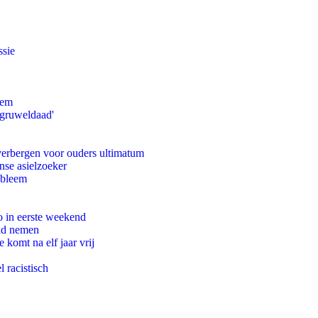
ssie
eem
'gruweldaad'
 verbergen voor ouders ultimatum
nse asielzoeker
obleem
o in eerste weekend
eid nemen
komt na elf jaar vrij
 racistisch