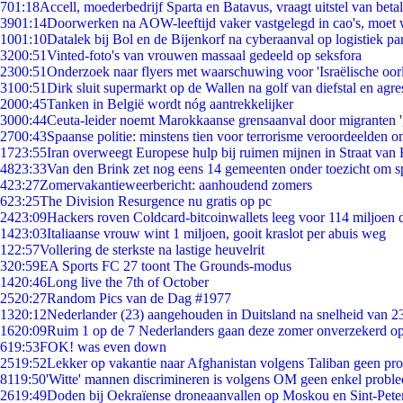
7
01:18
Accell, moederbedrijf Sparta en Batavus, vraagt uitstel van beta
39
01:14
Doorwerken na AOW-leeftijd vaker vastgelegd in cao's, moet
10
01:10
Datalek bij Bol en de Bijenkorf na cyberaanval op logistiek pa
32
00:51
Vinted-foto's van vrouwen massaal gedeeld op seksfora
23
00:51
Onderzoek naar flyers met waarschuwing voor 'Israëlische oor
31
00:51
Dirk sluit supermarkt op de Wallen na golf van diefstal en agre
20
00:45
Tanken in België wordt nóg aantrekkelijker
30
00:44
Ceuta-leider noemt Marokkaanse grensaanval door migranten 
27
00:43
Spaanse politie: minstens tien voor terrorisme veroordeelden 
17
23:55
Iran overweegt Europese hulp bij ruimen mijnen in Straat va
48
23:33
Van den Brink zet nog eens 14 gemeenten onder toezicht om s
4
23:27
Zomervakantieweerbericht: aanhoudend zomers
6
23:25
The Division Resurgence nu gratis op pc
24
23:09
Hackers roven Coldcard-bitcoinwallets leeg voor 114 miljoen d
14
23:03
Italiaanse vrouw wint 1 miljoen, gooit kraslot per abuis weg
1
22:57
Vollering de sterkste na lastige heuvelrit
3
20:59
EA Sports FC 27 toont The Grounds-modus
14
20:46
Long live the 7th of October
25
20:27
Random Pics van de Dag #1977
13
20:12
Nederlander (23) aangehouden in Duitsland na snelheid van 
16
20:09
Ruim 1 op de 7 Nederlanders gaan deze zomer onverzekerd op
6
19:53
FOK! was even down
25
19:52
Lekker op vakantie naar Afghanistan volgens Taliban geen pr
81
19:50
'Witte' mannen discrimineren is volgens OM geen enkel probl
26
19:49
Doden bij Oekraïense droneaanvallen op Moskou en Sint-Pete