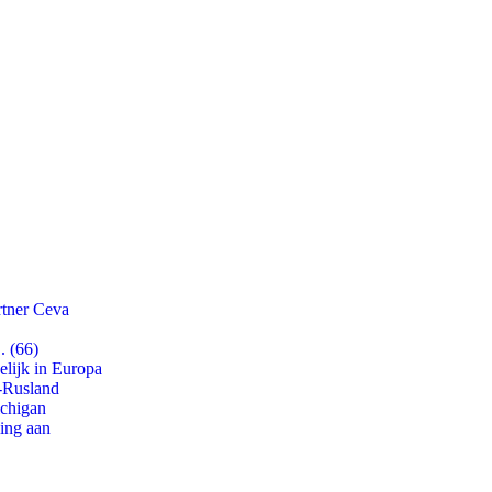
rtner Ceva
. (66)
lijk in Europa
-Rusland
ichigan
ling aan