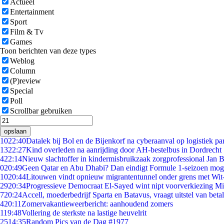
Actueel
Entertainment
Sport
Film & Tv
Games
Toon berichten van deze types
Weblog
Column
(P)review
Special
Poll
Scrollbar gebruiken
opslaan
10
22:40
Datalek bij Bol en de Bijenkorf na cyberaanval op logistiek pa
13
22:27
Kind overleden na aanrijding door AH-bestelbus in Dordrecht
4
22:14
Nieuw slachtoffer in kindermisbruikzaak zorgprofessional Jan B
0
20:49
Geen Qatar en Abu Dhabi? Dan eindigt Formule 1-seizoen moge
10
20:44
Litouwen vindt opnieuw migrantentunnel onder grens met Wit
29
20:34
Progressieve Democraat El-Sayed wint nipt voorverkiezing M
7
20:24
Accell, moederbedrijf Sparta en Batavus, vraagt uitstel van beta
4
20:11
Zomervakantieweerbericht: aanhoudend zomers
1
19:48
Vollering de sterkste na lastige heuvelrit
25
14:35
Random Pics van de Dag #1977