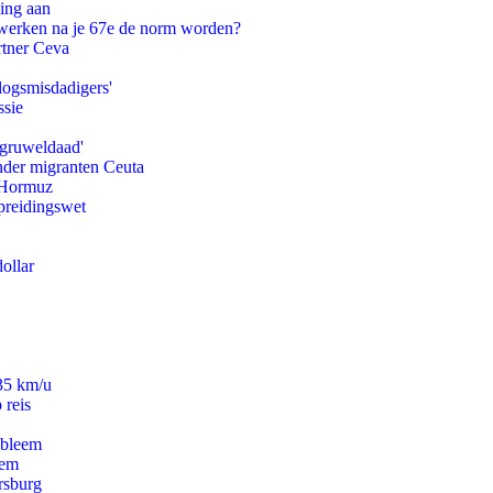
ling aan
 werken na je 67e de norm worden?
rtner Ceva
logsmisdadigers'
ssie
'gruweldaad'
onder migranten Ceuta
n Hormuz
preidingswet
ollar
235 km/u
 reis
obleem
eem
rsburg