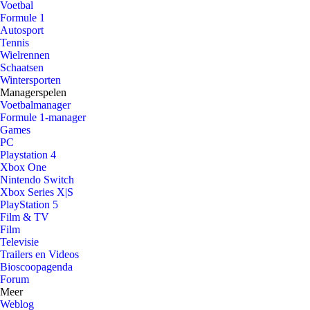
Voetbal
Formule 1
Autosport
Tennis
Wielrennen
Schaatsen
Wintersporten
Managerspelen
Voetbalmanager
Formule 1-manager
Games
PC
Playstation 4
Xbox One
Nintendo Switch
Xbox Series X|S
PlayStation 5
Film & TV
Film
Televisie
Trailers en Videos
Bioscoopagenda
Forum
Meer
Weblog