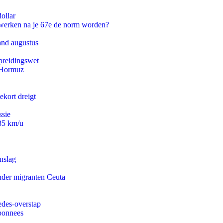
ollar
 werken na je 67e de norm worden?
and augustus
preidingswet
n Hormuz
ekort dreigt
ssie
235 km/u
nslag
onder migranten Ceuta
edes-overstap
abonnees