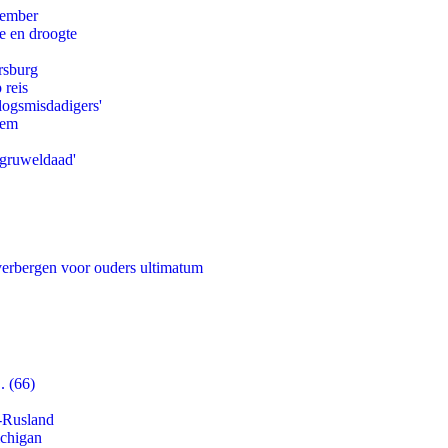
tember
e en droogte
rsburg
 reis
logsmisdadigers'
eem
'gruweldaad'
 verbergen voor ouders ultimatum
. (66)
-Rusland
ichigan