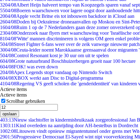
32
04/08
Albert Heijn halveert tempo van Koopzegels sparen vanaf sep
55
04/08
Boeren waarschuwen voor lagere oogst door aanhoudende hitt
20
04/08
Apple vecht Britse eis tot inbouwen backdoor in iCloud aan
26
04/08
Doden bij Oekraïense droneaanvallen op Moskou en Sint-Pete
16
04/08
Ruim 1 op de 7 Nederlanders gaan deze zomer onverzekerd op
23
04/08
Onderzoek naar flyers met waarschuwing voor 'Israëlische oor
81
04/08
'Witte' mannen discrimineren is volgens OM geen enkel probl
5
04/08
Street Fighter 6-fans weer over de zeik vanwege nieuwste patch
30
04/08
Ceuta-leider noemt Marokkaanse grensaanval door migranten 
5
04/08
Control Resonant kost je 30 uur om uit te spelen
6
04/08
Grote natuurbrand Boschhuizerbergen groeit naar 100 hectare
6
04/08
FOK! was even down
2
04/08
Apex Legends stopt vandaag op Nintendo Switch
6
04/08
XBOX werkt aan Disc to Digital-programma
41
04/08
Regering VS geeft scholen die 'genderidentiteit' van kinderen
Actieve items
Actieve items
Scrollbar gebruiken
opslaan
4
03:13
Nieuw slachtoffer in kindermisbruikzaak zorgprofessional Jan B
13
03:11
Kind overleden na aanrijding door AH-bestelbus in Dordrecht
10
02:08
Litouwen vindt opnieuw migrantentunnel onder grens met Wit
29
01:56
Progressieve Democraat El-Sayed wint nipt voorverkiezing M