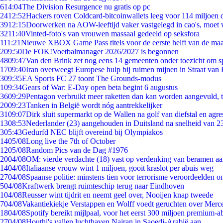
6
14:04
The Division Resurgence nu gratis op pc
24
12:52
Hackers roven Coldcard-bitcoinwallets leeg voor 114 miljoen d
39
12:15
Doorwerken na AOW-leeftijd vaker vastgelegd in cao's, moet
32
11:40
Vinted-foto's van vrouwen massaal gedeeld op seksfora
1
11:21
Nieuwe XBOX Game Pass titels voor de eerste helft van de ma
2
09:50
De FOK!Voetbalmanager 2026/2027 is begonnen
48
09:47
Van den Brink zet nog eens 14 gemeenten onder toezicht om s
17
09:40
Iran overweegt Europese hulp bij ruimen mijnen in Straat va
3
09:35
EA Sports FC 27 toont The Grounds-modus
1
09:34
Gears of War: E-Day open beta begint 6 augustus
36
09:29
Pentagon verbruikt meer raketten dan kan worden aangevuld, t
20
09:23
Tanken in België wordt nóg aantrekkelijker
31
09:07
Dirk sluit supermarkt op de Wallen na golf van diefstal en agre
13
08:53
Nederlander (23) aangehouden in Duitsland na snelheid van 
3
05:43
Gedurfd NEC blijft overeind bij Olympiakos
14
05/08
Long live the 7th of October
12
05/08
Random Pics van de Dag #1976
20
04/08
OM: vierde verdachte (18) vast op verdenking van beramen aa
14
04/08
Italiaanse vrouw wint 1 miljoen, gooit kraslot per abuis weg
27
04/08
Spaanse politie: minstens tien voor terrorisme veroordeelden 
5
04/08
Kraftwerk brengt ruimteschip terug naar Eindhoven
1
04/08
Reusser wint tijdrit en neemt geel over, Nooijen knap tweede
7
04/08
Vakantiekiekje Verstappen en Wolff voedt geruchten over Merc
18
04/08
Spotify bereikt mijlpaal, voor het eerst 300 miljoen premium-
27
04/08
Houthi's vallen luchthaven Najran in Saoedi-Arabië aan