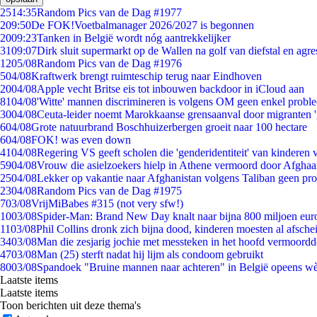
25
14:35
Random Pics van de Dag #1977
2
09:50
De FOK!Voetbalmanager 2026/2027 is begonnen
20
09:23
Tanken in België wordt nóg aantrekkelijker
31
09:07
Dirk sluit supermarkt op de Wallen na golf van diefstal en agre
12
05/08
Random Pics van de Dag #1976
5
04/08
Kraftwerk brengt ruimteschip terug naar Eindhoven
20
04/08
Apple vecht Britse eis tot inbouwen backdoor in iCloud aan
81
04/08
'Witte' mannen discrimineren is volgens OM geen enkel probl
30
04/08
Ceuta-leider noemt Marokkaanse grensaanval door migranten 
6
04/08
Grote natuurbrand Boschhuizerbergen groeit naar 100 hectare
6
04/08
FOK! was even down
41
04/08
Regering VS geeft scholen die 'genderidentiteit' van kinderen
59
04/08
Vrouw die asielzoekers hielp in Athene vermoord door Afghaa
25
04/08
Lekker op vakantie naar Afghanistan volgens Taliban geen pr
23
04/08
Random Pics van de Dag #1975
7
03/08
VrijMiBabes #315 (not very sfw!)
10
03/08
Spider-Man: Brand New Day knalt naar bijna 800 miljoen eur
11
03/08
Phil Collins dronk zich bijna dood, kinderen moesten al afsch
34
03/08
Man die zesjarig jochie met messteken in het hoofd vermoordde 
47
03/08
Man (25) sterft nadat hij lijm als condoom gebruikt
80
03/08
Spandoek "Bruine mannen naar achteren" in België opeens wèl
Laatste items
Laatste items
Toon berichten uit deze thema's