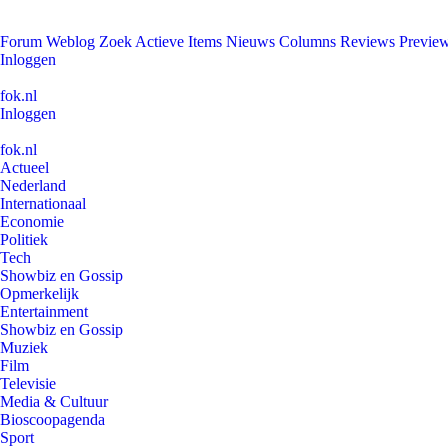
Forum
Weblog
Zoek
Actieve Items
Nieuws
Columns
Reviews
Previe
Inloggen
fok.nl
Inloggen
fok.nl
Actueel
Nederland
Internationaal
Economie
Politiek
Tech
Showbiz en Gossip
Opmerkelijk
Entertainment
Showbiz en Gossip
Muziek
Film
Televisie
Media & Cultuur
Bioscoopagenda
Sport