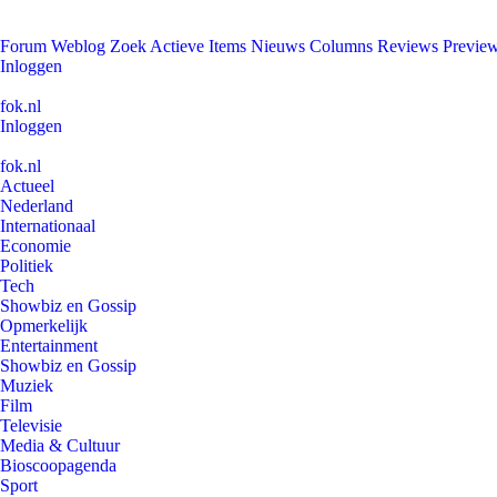
Forum
Weblog
Zoek
Actieve Items
Nieuws
Columns
Reviews
Previe
Inloggen
fok.nl
Inloggen
fok.nl
Actueel
Nederland
Internationaal
Economie
Politiek
Tech
Showbiz en Gossip
Opmerkelijk
Entertainment
Showbiz en Gossip
Muziek
Film
Televisie
Media & Cultuur
Bioscoopagenda
Sport