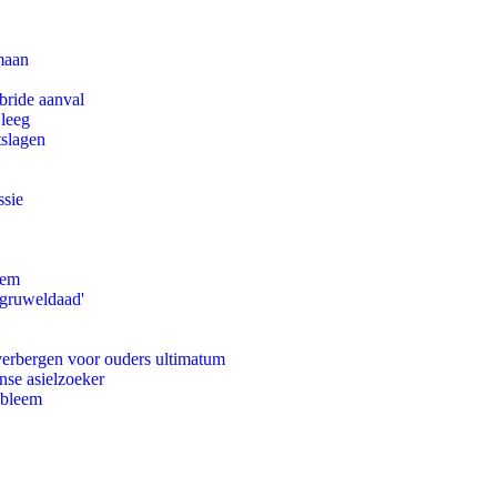
maan
bride aanval
 leeg
tslagen
ssie
eem
'gruweldaad'
 verbergen voor ouders ultimatum
nse asielzoeker
obleem