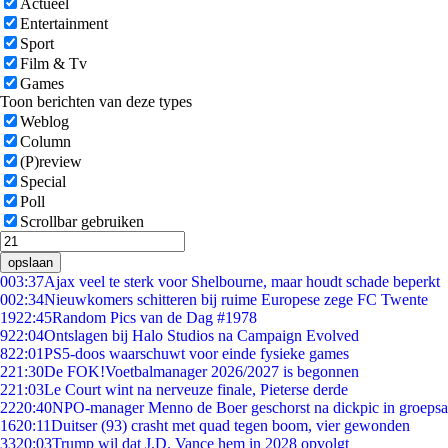
Actueel
Entertainment
Sport
Film & Tv
Games
Toon berichten van deze types
Weblog
Column
(P)review
Special
Poll
Scrollbar gebruiken
opslaan
0
03:37
Ajax veel te sterk voor Shelbourne, maar houdt schade beperkt
0
02:34
Nieuwkomers schitteren bij ruime Europese zege FC Twente
19
22:45
Random Pics van de Dag #1978
9
22:04
Ontslagen bij Halo Studios na Campaign Evolved
8
22:01
PS5-doos waarschuwt voor einde fysieke games
2
21:30
De FOK!Voetbalmanager 2026/2027 is begonnen
2
21:03
Le Court wint na nerveuze finale, Pieterse derde
22
20:40
NPO-manager Menno de Boer geschorst na dickpic in groeps
16
20:11
Duitser (93) crasht met quad tegen boom, vier gewonden
33
20:03
Trump wil dat J.D. Vance hem in 2028 opvolgt