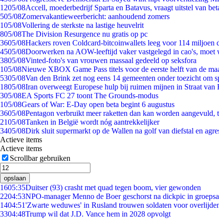
12
05/08
Accell, moederbedrijf Sparta en Batavus, vraagt uitstel van bet
5
05/08
Zomervakantieweerbericht: aanhoudend zomers
1
05/08
Vollering de sterkste na lastige heuvelrit
8
05/08
The Division Resurgence nu gratis op pc
36
05/08
Hackers roven Coldcard-bitcoinwallets leeg voor 114 miljoen d
45
05/08
Doorwerken na AOW-leeftijd vaker vastgelegd in cao's, moet
38
05/08
Vinted-foto's van vrouwen massaal gedeeld op seksfora
1
05/08
Nieuwe XBOX Game Pass titels voor de eerste helft van de ma
53
05/08
Van den Brink zet nog eens 14 gemeenten onder toezicht om s
18
05/08
Iran overweegt Europese hulp bij ruimen mijnen in Straat va
3
05/08
EA Sports FC 27 toont The Grounds-modus
1
05/08
Gears of War: E-Day open beta begint 6 augustus
36
05/08
Pentagon verbruikt meer raketten dan kan worden aangevuld, t
21
05/08
Tanken in België wordt nóg aantrekkelijker
34
05/08
Dirk sluit supermarkt op de Wallen na golf van diefstal en agre
Actieve items
Actieve items
Scrollbar gebruiken
opslaan
16
05:35
Duitser (93) crasht met quad tegen boom, vier gewonden
22
04:53
NPO-manager Menno de Boer geschorst na dickpic in groeps
14
04:51
'Zwarte weduwes' in Rusland trouwen soldaten voor overlijden
33
04:48
Trump wil dat J.D. Vance hem in 2028 opvolgt