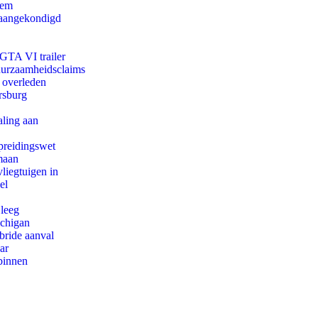
eem
g aangekondigd
 GTA VI trailer
duurzaamheidsclaims
d overleden
rsburg
aling aan
preidingswet
maan
iegtuigen in
el
 leeg
ichigan
bride aanval
ar
binnen