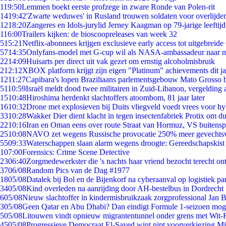
1
19:50
Lemmen boekt eerste profzege in zware Ronde van Polen-rit
14
19:42
'Zwarte weduwes' in Rusland trouwen soldaten voor overlijden
12
18:20
Zangeres en Idols-jurylid Jerney Kaagman op 79-jarige leeftij
1
16:00
Trailers kijken: de bioscoopreleases van week 32
5
15:21
Netflix-abonnees krijgen exclusieve early access tot uitgebreide
57
14:35
Onlyfans-model met G-cup wil als NASA-ambassadeur naar 
22
14:09
Huisarts per direct uit vak gezet om ernstig alcoholmisbruik
2
12:12
XBOX platform krijgt zijn eigen "Platinum" achievements dit ja
12
11:27
Capibara's lopen Braziliaans parlementsgebouw Mato Grosso 
51
10:59
Israël meldt dood twee militairen in Zuid-Libanon, vergeldin
15
10:48
Hiroshima herdenkt slachtoffers atoombom, 81 jaar later
16
10:32
Drone met explosieven bij Duits vliegveld voedt vrees voor hy
33
10:28
Wakker Dier dient klacht in tegen insectenfabriek Protix om 
22
10:16
Iran en Oman eens over route Straat van Hormuz, VS buitensp
25
10:08
NAVO zet wegens Russische provocatie 250% meer gevechtsvl
55
09:33
Waterschappen slaan alarm wegens droogte: Gereedschapskist
1
07:00
Forensics: Crime Scene Detective
23
06:40
Zorgmedewerkster die 's nachts haar vriend bezocht terecht on
37
06/08
Random Pics van de Dag #1977
18
05/08
Datalek bij Bol en de Bijenkorf na cyberaanval op logistiek pa
34
05/08
Kind overleden na aanrijding door AH-bestelbus in Dordrecht
6
05/08
Nieuw slachtoffer in kindermisbruikzaak zorgprofessional Jan B
3
05/08
Geen Qatar en Abu Dhabi? Dan eindigt Formule 1-seizoen moge
5
05/08
Litouwen vindt opnieuw migrantentunnel onder grens met Wit-
45
05/08
Progressieve Democraat El-Sayed wint nipt voorverkiezing M