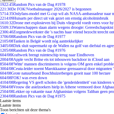
19
22:45
Random Pics van de Dag #1978
2
21:30
De FOK!Voetbalmanager 2026/2027 is begonnen
57
14:35
Onlyfans-model met G-cup wil als NASA-ambassadeur naar 
22
14:09
Huisarts per direct uit vak gezet om ernstig alcoholmisbruik
16
10:32
Drone met explosieven bij Duits vliegveld voedt vrees voor hy
55
09:33
Waterschappen slaan alarm wegens droogte: Gereedschapskist
23
06:40
Zorgmedewerkster die 's nachts haar vriend bezocht terecht on
37
06/08
Random Pics van de Dag #1977
21
05/08
Tanken in België wordt nóg aantrekkelijker
34
05/08
Dirk sluit supermarkt op de Wallen na golf van diefstal en agre
12
05/08
Random Pics van de Dag #1976
6
04/08
Kraftwerk brengt ruimteschip terug naar Eindhoven
20
04/08
Apple vecht Britse eis tot inbouwen backdoor in iCloud aan
85
04/08
'Witte' mannen discrimineren is volgens OM geen enkel probl
30
04/08
Ceuta-leider noemt Marokkaanse grensaanval door migranten 
6
04/08
Grote natuurbrand Boschhuizerbergen groeit naar 100 hectare
6
04/08
FOK! was even down
41
04/08
Regering VS geeft scholen die 'genderidentiteit' van kinderen
59
04/08
Vrouw die asielzoekers hielp in Athene vermoord door Afghaa
25
04/08
Lekker op vakantie naar Afghanistan volgens Taliban geen pr
23
04/08
Random Pics van de Dag #1975
Laatste items
Laatste items
Toon berichten uit deze thema's