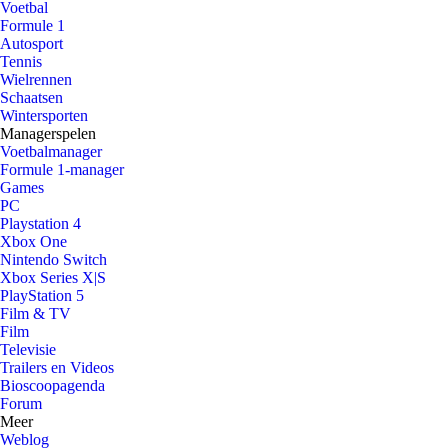
Voetbal
Formule 1
Autosport
Tennis
Wielrennen
Schaatsen
Wintersporten
Managerspelen
Voetbalmanager
Formule 1-manager
Games
PC
Playstation 4
Xbox One
Nintendo Switch
Xbox Series X|S
PlayStation 5
Film & TV
Film
Televisie
Trailers en Videos
Bioscoopagenda
Forum
Meer
Weblog