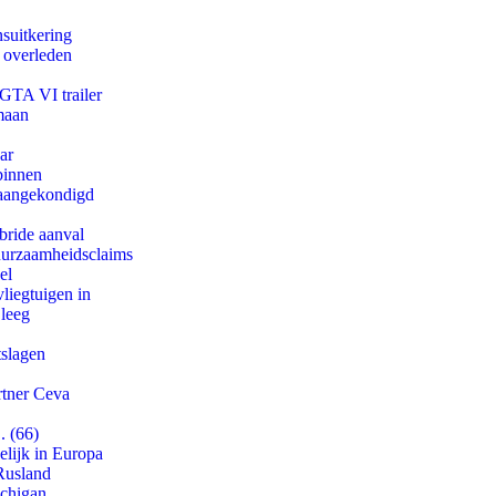
suitkering
d overleden
 GTA VI trailer
maan
ar
binnen
g aangekondigd
bride aanval
duurzaamheidsclaims
el
iegtuigen in
 leeg
tslagen
rtner Ceva
. (66)
lijk in Europa
Rusland
ichigan