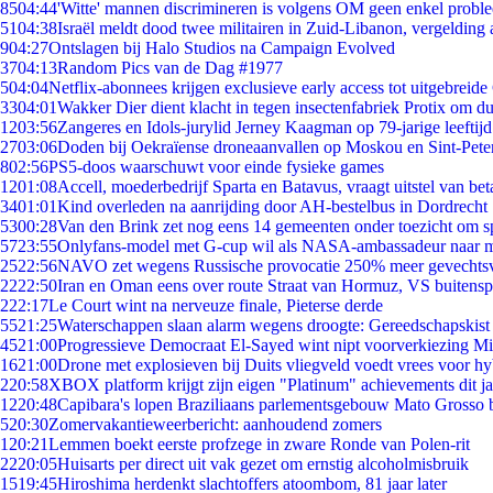
85
04:44
'Witte' mannen discrimineren is volgens OM geen enkel probl
51
04:38
Israël meldt dood twee militairen in Zuid-Libanon, vergeldin
9
04:27
Ontslagen bij Halo Studios na Campaign Evolved
37
04:13
Random Pics van de Dag #1977
5
04:04
Netflix-abonnees krijgen exclusieve early access tot uitgebreide
33
04:01
Wakker Dier dient klacht in tegen insectenfabriek Protix om 
12
03:56
Zangeres en Idols-jurylid Jerney Kaagman op 79-jarige leeftij
27
03:06
Doden bij Oekraïense droneaanvallen op Moskou en Sint-Pete
8
02:56
PS5-doos waarschuwt voor einde fysieke games
12
01:08
Accell, moederbedrijf Sparta en Batavus, vraagt uitstel van bet
34
01:01
Kind overleden na aanrijding door AH-bestelbus in Dordrecht
53
00:28
Van den Brink zet nog eens 14 gemeenten onder toezicht om s
57
23:55
Onlyfans-model met G-cup wil als NASA-ambassadeur naar 
25
22:56
NAVO zet wegens Russische provocatie 250% meer gevechtsvl
22
22:50
Iran en Oman eens over route Straat van Hormuz, VS buitensp
2
22:17
Le Court wint na nerveuze finale, Pieterse derde
55
21:25
Waterschappen slaan alarm wegens droogte: Gereedschapskist
45
21:00
Progressieve Democraat El-Sayed wint nipt voorverkiezing M
16
21:00
Drone met explosieven bij Duits vliegveld voedt vrees voor hy
2
20:58
XBOX platform krijgt zijn eigen "Platinum" achievements dit ja
12
20:48
Capibara's lopen Braziliaans parlementsgebouw Mato Grosso 
5
20:30
Zomervakantieweerbericht: aanhoudend zomers
1
20:21
Lemmen boekt eerste profzege in zware Ronde van Polen-rit
22
20:05
Huisarts per direct uit vak gezet om ernstig alcoholmisbruik
15
19:45
Hiroshima herdenkt slachtoffers atoombom, 81 jaar later