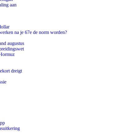
aling aan
ollar
 werken na je 67e de norm worden?
and augustus
preidingswet
n Hormuz
ekort dreigt
ssie
app
suitkering