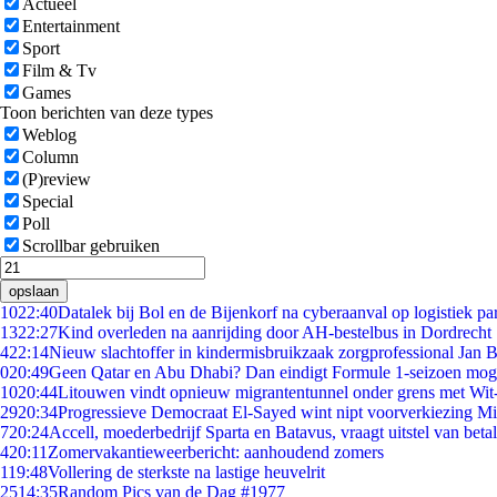
Actueel
Entertainment
Sport
Film & Tv
Games
Toon berichten van deze types
Weblog
Column
(P)review
Special
Poll
Scrollbar gebruiken
opslaan
10
22:40
Datalek bij Bol en de Bijenkorf na cyberaanval op logistiek pa
13
22:27
Kind overleden na aanrijding door AH-bestelbus in Dordrecht
4
22:14
Nieuw slachtoffer in kindermisbruikzaak zorgprofessional Jan B
0
20:49
Geen Qatar en Abu Dhabi? Dan eindigt Formule 1-seizoen moge
10
20:44
Litouwen vindt opnieuw migrantentunnel onder grens met Wit
29
20:34
Progressieve Democraat El-Sayed wint nipt voorverkiezing M
7
20:24
Accell, moederbedrijf Sparta en Batavus, vraagt uitstel van beta
4
20:11
Zomervakantieweerbericht: aanhoudend zomers
1
19:48
Vollering de sterkste na lastige heuvelrit
25
14:35
Random Pics van de Dag #1977