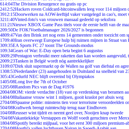
6
14:04
The Division Resurgence nu gratis op pc
24
12:52
Hackers roven Coldcard-bitcoinwallets leeg voor 114 miljoen d
39
12:15
Doorwerken na AOW-leeftijd vaker vastgelegd in cao's, moet
32
11:40
Vinted-foto's van vrouwen massaal gedeeld op seksfora
1
11:21
Nieuwe XBOX Game Pass titels voor de eerste helft van de ma
2
09:50
De FOK!Voetbalmanager 2026/2027 is begonnen
48
09:47
Van den Brink zet nog eens 14 gemeenten onder toezicht om s
17
09:40
Iran overweegt Europese hulp bij ruimen mijnen in Straat va
3
09:35
EA Sports FC 27 toont The Grounds-modus
1
09:34
Gears of War: E-Day open beta begint 6 augustus
36
09:29
Pentagon verbruikt meer raketten dan kan worden aangevuld, t
20
09:23
Tanken in België wordt nóg aantrekkelijker
31
09:07
Dirk sluit supermarkt op de Wallen na golf van diefstal en agre
13
08:53
Nederlander (23) aangehouden in Duitsland na snelheid van 
3
05:43
Gedurfd NEC blijft overeind bij Olympiakos
14
05/08
Long live the 7th of October
12
05/08
Random Pics van de Dag #1976
20
04/08
OM: vierde verdachte (18) vast op verdenking van beramen aa
14
04/08
Italiaanse vrouw wint 1 miljoen, gooit kraslot per abuis weg
27
04/08
Spaanse politie: minstens tien voor terrorisme veroordeelden 
5
04/08
Kraftwerk brengt ruimteschip terug naar Eindhoven
1
04/08
Reusser wint tijdrit en neemt geel over, Nooijen knap tweede
7
04/08
Vakantiekiekje Verstappen en Wolff voedt geruchten over Merc
18
04/08
Spotify bereikt mijlpaal, voor het eerst 300 miljoen premium-
27
04/08
Houthi's vallen luchthaven Najran in Saoedi-Arabië aan