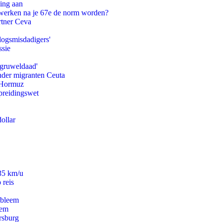
ling aan
 werken na je 67e de norm worden?
rtner Ceva
logsmisdadigers'
ssie
'gruweldaad'
onder migranten Ceuta
n Hormuz
preidingswet
ollar
235 km/u
 reis
obleem
eem
rsburg