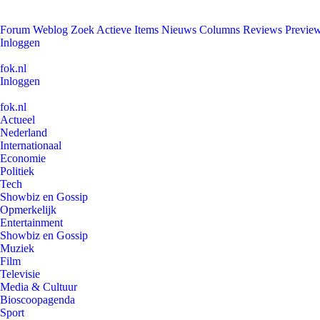
Forum
Weblog
Zoek
Actieve Items
Nieuws
Columns
Reviews
Previe
Inloggen
fok.nl
Inloggen
fok.nl
Actueel
Nederland
Internationaal
Economie
Politiek
Tech
Showbiz en Gossip
Opmerkelijk
Entertainment
Showbiz en Gossip
Muziek
Film
Televisie
Media & Cultuur
Bioscoopagenda
Sport