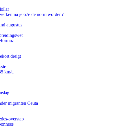
ollar
 werken na je 67e de norm worden?
and augustus
preidingswet
n Hormuz
ekort dreigt
ssie
235 km/u
nslag
onder migranten Ceuta
edes-overstap
abonnees