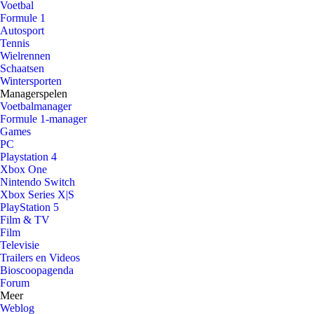
Voetbal
Formule 1
Autosport
Tennis
Wielrennen
Schaatsen
Wintersporten
Managerspelen
Voetbalmanager
Formule 1-manager
Games
PC
Playstation 4
Xbox One
Nintendo Switch
Xbox Series X|S
PlayStation 5
Film & TV
Film
Televisie
Trailers en Videos
Bioscoopagenda
Forum
Meer
Weblog