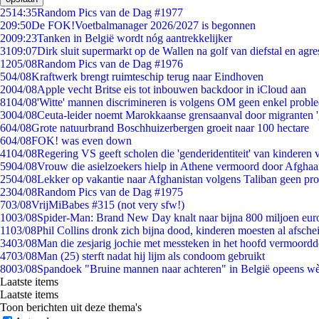
25
14:35
Random Pics van de Dag #1977
2
09:50
De FOK!Voetbalmanager 2026/2027 is begonnen
20
09:23
Tanken in België wordt nóg aantrekkelijker
31
09:07
Dirk sluit supermarkt op de Wallen na golf van diefstal en agre
12
05/08
Random Pics van de Dag #1976
5
04/08
Kraftwerk brengt ruimteschip terug naar Eindhoven
20
04/08
Apple vecht Britse eis tot inbouwen backdoor in iCloud aan
81
04/08
'Witte' mannen discrimineren is volgens OM geen enkel probl
30
04/08
Ceuta-leider noemt Marokkaanse grensaanval door migranten 
6
04/08
Grote natuurbrand Boschhuizerbergen groeit naar 100 hectare
6
04/08
FOK! was even down
41
04/08
Regering VS geeft scholen die 'genderidentiteit' van kinderen
59
04/08
Vrouw die asielzoekers hielp in Athene vermoord door Afghaa
25
04/08
Lekker op vakantie naar Afghanistan volgens Taliban geen pr
23
04/08
Random Pics van de Dag #1975
7
03/08
VrijMiBabes #315 (not very sfw!)
10
03/08
Spider-Man: Brand New Day knalt naar bijna 800 miljoen eur
11
03/08
Phil Collins dronk zich bijna dood, kinderen moesten al afsch
34
03/08
Man die zesjarig jochie met messteken in het hoofd vermoordde 
47
03/08
Man (25) sterft nadat hij lijm als condoom gebruikt
80
03/08
Spandoek "Bruine mannen naar achteren" in België opeens wèl
Laatste items
Laatste items
Toon berichten uit deze thema's