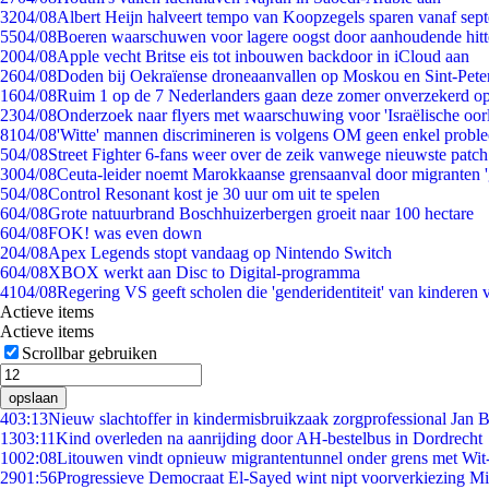
32
04/08
Albert Heijn halveert tempo van Koopzegels sparen vanaf sep
55
04/08
Boeren waarschuwen voor lagere oogst door aanhoudende hitt
20
04/08
Apple vecht Britse eis tot inbouwen backdoor in iCloud aan
26
04/08
Doden bij Oekraïense droneaanvallen op Moskou en Sint-Pete
16
04/08
Ruim 1 op de 7 Nederlanders gaan deze zomer onverzekerd op
23
04/08
Onderzoek naar flyers met waarschuwing voor 'Israëlische oor
81
04/08
'Witte' mannen discrimineren is volgens OM geen enkel probl
5
04/08
Street Fighter 6-fans weer over de zeik vanwege nieuwste patch
30
04/08
Ceuta-leider noemt Marokkaanse grensaanval door migranten 
5
04/08
Control Resonant kost je 30 uur om uit te spelen
6
04/08
Grote natuurbrand Boschhuizerbergen groeit naar 100 hectare
6
04/08
FOK! was even down
2
04/08
Apex Legends stopt vandaag op Nintendo Switch
6
04/08
XBOX werkt aan Disc to Digital-programma
41
04/08
Regering VS geeft scholen die 'genderidentiteit' van kinderen
Actieve items
Actieve items
Scrollbar gebruiken
opslaan
4
03:13
Nieuw slachtoffer in kindermisbruikzaak zorgprofessional Jan B
13
03:11
Kind overleden na aanrijding door AH-bestelbus in Dordrecht
10
02:08
Litouwen vindt opnieuw migrantentunnel onder grens met Wit
29
01:56
Progressieve Democraat El-Sayed wint nipt voorverkiezing M