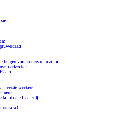
ssie
eem
'gruweldaad'
 verbergen voor ouders ultimatum
nse asielzoeker
obleem
o in eerste weekend
eid nemen
komt na elf jaar vrij
 racistisch