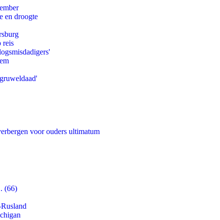
tember
e en droogte
rsburg
 reis
logsmisdadigers'
eem
'gruweldaad'
 verbergen voor ouders ultimatum
. (66)
-Rusland
ichigan