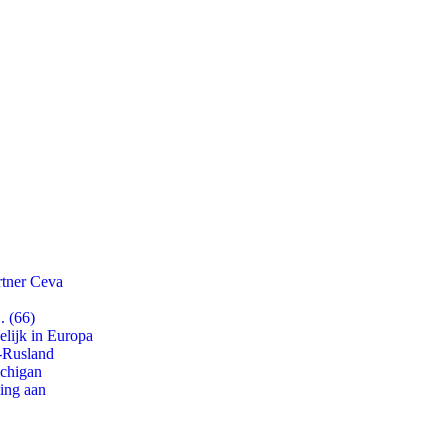
rtner Ceva
. (66)
lijk in Europa
-Rusland
ichigan
ling aan