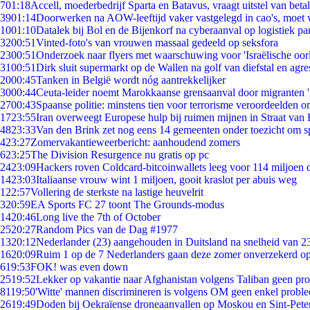
7
01:18
Accell, moederbedrijf Sparta en Batavus, vraagt uitstel van beta
39
01:14
Doorwerken na AOW-leeftijd vaker vastgelegd in cao's, moet
10
01:10
Datalek bij Bol en de Bijenkorf na cyberaanval op logistiek pa
32
00:51
Vinted-foto's van vrouwen massaal gedeeld op seksfora
23
00:51
Onderzoek naar flyers met waarschuwing voor 'Israëlische oor
31
00:51
Dirk sluit supermarkt op de Wallen na golf van diefstal en agre
20
00:45
Tanken in België wordt nóg aantrekkelijker
30
00:44
Ceuta-leider noemt Marokkaanse grensaanval door migranten 
27
00:43
Spaanse politie: minstens tien voor terrorisme veroordeelden 
17
23:55
Iran overweegt Europese hulp bij ruimen mijnen in Straat va
48
23:33
Van den Brink zet nog eens 14 gemeenten onder toezicht om s
4
23:27
Zomervakantieweerbericht: aanhoudend zomers
6
23:25
The Division Resurgence nu gratis op pc
24
23:09
Hackers roven Coldcard-bitcoinwallets leeg voor 114 miljoen d
14
23:03
Italiaanse vrouw wint 1 miljoen, gooit kraslot per abuis weg
1
22:57
Vollering de sterkste na lastige heuvelrit
3
20:59
EA Sports FC 27 toont The Grounds-modus
14
20:46
Long live the 7th of October
25
20:27
Random Pics van de Dag #1977
13
20:12
Nederlander (23) aangehouden in Duitsland na snelheid van 
16
20:09
Ruim 1 op de 7 Nederlanders gaan deze zomer onverzekerd op
6
19:53
FOK! was even down
25
19:52
Lekker op vakantie naar Afghanistan volgens Taliban geen pr
81
19:50
'Witte' mannen discrimineren is volgens OM geen enkel probl
26
19:49
Doden bij Oekraïense droneaanvallen op Moskou en Sint-Pete