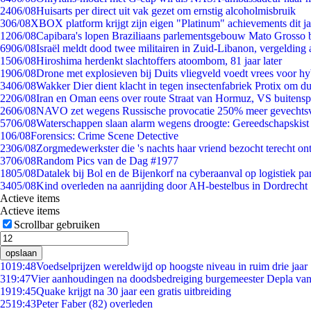
24
06/08
Huisarts per direct uit vak gezet om ernstig alcoholmisbruik
3
06/08
XBOX platform krijgt zijn eigen "Platinum" achievements dit ja
12
06/08
Capibara's lopen Braziliaans parlementsgebouw Mato Grosso 
69
06/08
Israël meldt dood twee militairen in Zuid-Libanon, vergeldin
15
06/08
Hiroshima herdenkt slachtoffers atoombom, 81 jaar later
19
06/08
Drone met explosieven bij Duits vliegveld voedt vrees voor hy
34
06/08
Wakker Dier dient klacht in tegen insectenfabriek Protix om 
22
06/08
Iran en Oman eens over route Straat van Hormuz, VS buitensp
26
06/08
NAVO zet wegens Russische provocatie 250% meer gevechtsvl
57
06/08
Waterschappen slaan alarm wegens droogte: Gereedschapskist
1
06/08
Forensics: Crime Scene Detective
23
06/08
Zorgmedewerkster die 's nachts haar vriend bezocht terecht on
37
06/08
Random Pics van de Dag #1977
18
05/08
Datalek bij Bol en de Bijenkorf na cyberaanval op logistiek pa
34
05/08
Kind overleden na aanrijding door AH-bestelbus in Dordrecht
Actieve items
Actieve items
Scrollbar gebruiken
opslaan
10
19:48
Voedselprijzen wereldwijd op hoogste niveau in ruim drie jaar
3
19:47
Vier aanhoudingen na doodsbedreiging burgemeester Depla va
19
19:45
Quake krijgt na 30 jaar een gratis uitbreiding
25
19:43
Peter Faber (82) overleden