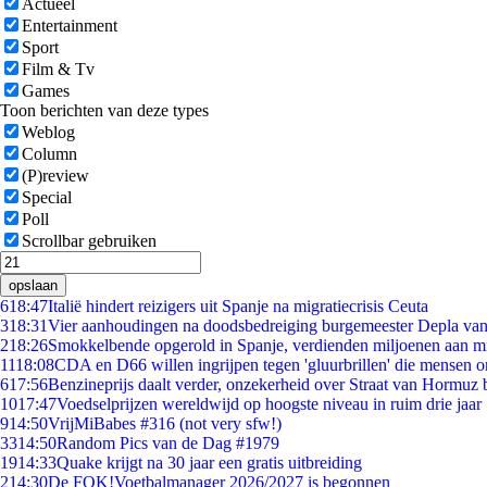
Actueel
Entertainment
Sport
Film & Tv
Games
Toon berichten van deze types
Weblog
Column
(P)review
Special
Poll
Scrollbar gebruiken
opslaan
6
18:47
Italië hindert reizigers uit Spanje na migratiecrisis Ceuta
3
18:31
Vier aanhoudingen na doodsbedreiging burgemeester Depla va
2
18:26
Smokkelbende opgerold in Spanje, verdienden miljoenen aan m
11
18:08
CDA en D66 willen ingrijpen tegen 'gluurbrillen' die mensen 
6
17:56
Benzineprijs daalt verder, onzekerheid over Straat van Hormuz bl
10
17:47
Voedselprijzen wereldwijd op hoogste niveau in ruim drie jaar
9
14:50
VrijMiBabes #316 (not very sfw!)
33
14:50
Random Pics van de Dag #1979
19
14:33
Quake krijgt na 30 jaar een gratis uitbreiding
2
14:30
De FOK!Voetbalmanager 2026/2027 is begonnen