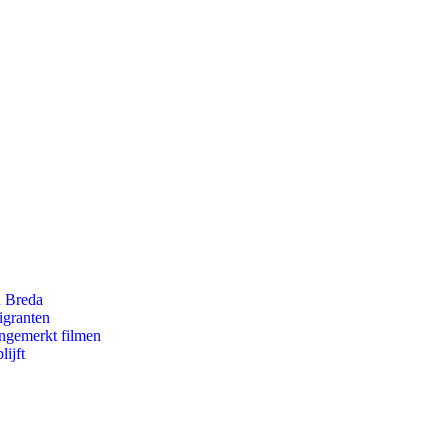
n Breda
igranten
ongemerkt filmen
ijft