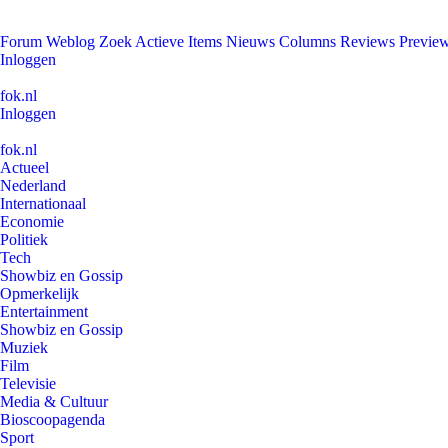
Forum
Weblog
Zoek
Actieve Items
Nieuws
Columns
Reviews
Previe
Inloggen
fok.nl
Inloggen
fok.nl
Actueel
Nederland
Internationaal
Economie
Politiek
Tech
Showbiz en Gossip
Opmerkelijk
Entertainment
Showbiz en Gossip
Muziek
Film
Televisie
Media & Cultuur
Bioscoopagenda
Sport