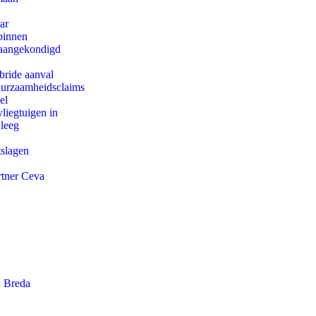
ar
binnen
g aangekondigd
bride aanval
duurzaamheidsclaims
el
iegtuigen in
 leeg
tslagen
rtner Ceva
n Breda