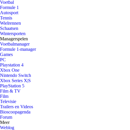
Voetbal
Formule 1
Autosport
Tennis
Wielrennen
Schaatsen
Wintersporten
Managerspelen
Voetbalmanager
Formule 1-manager
Games
PC
Playstation 4
Xbox One
Nintendo Switch
Xbox Series X|S
PlayStation 5
Film & TV
Film
Televisie
Trailers en Videos
Bioscoopagenda
Forum
Meer
Weblog