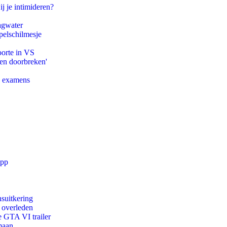
ij je intimideren?
agwater
pelschilmesje
oorte in VS
pen doorbreken'
e examens
app
suitkering
d overleden
e GTA VI trailer
maan