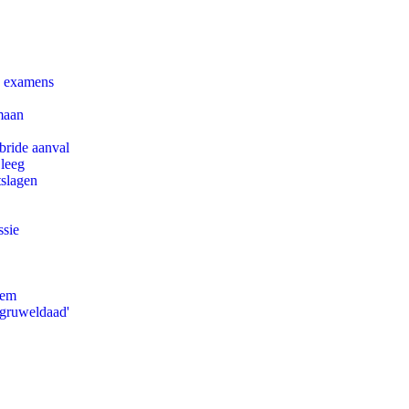
e examens
maan
bride aanval
 leeg
tslagen
ssie
eem
'gruweldaad'