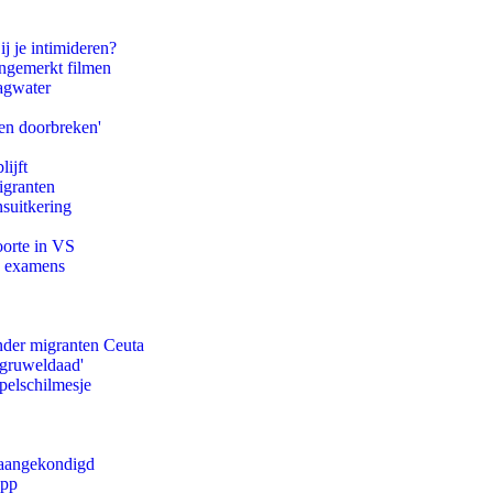
ij je intimideren?
ongemerkt filmen
agwater
en doorbreken'
ijft
igranten
suitkering
oorte in VS
e examens
onder migranten Ceuta
'gruweldaad'
pelschilmesje
g aangekondigd
app