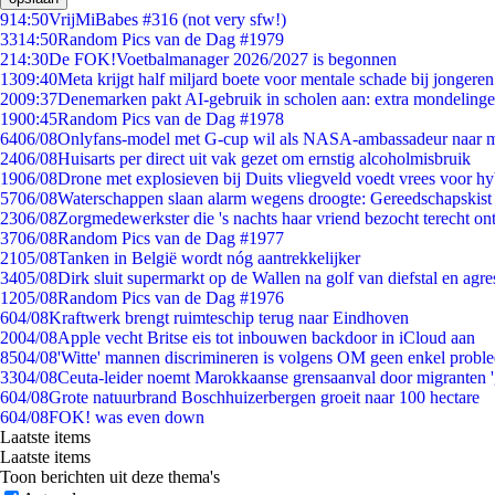
9
14:50
VrijMiBabes #316 (not very sfw!)
33
14:50
Random Pics van de Dag #1979
2
14:30
De FOK!Voetbalmanager 2026/2027 is begonnen
13
09:40
Meta krijgt half miljard boete voor mentale schade bij jongeren
20
09:37
Denemarken pakt AI-gebruik in scholen aan: extra mondeling
19
00:45
Random Pics van de Dag #1978
64
06/08
Onlyfans-model met G-cup wil als NASA-ambassadeur naar 
24
06/08
Huisarts per direct uit vak gezet om ernstig alcoholmisbruik
19
06/08
Drone met explosieven bij Duits vliegveld voedt vrees voor hy
57
06/08
Waterschappen slaan alarm wegens droogte: Gereedschapskist
23
06/08
Zorgmedewerkster die 's nachts haar vriend bezocht terecht on
37
06/08
Random Pics van de Dag #1977
21
05/08
Tanken in België wordt nóg aantrekkelijker
34
05/08
Dirk sluit supermarkt op de Wallen na golf van diefstal en agre
12
05/08
Random Pics van de Dag #1976
6
04/08
Kraftwerk brengt ruimteschip terug naar Eindhoven
20
04/08
Apple vecht Britse eis tot inbouwen backdoor in iCloud aan
85
04/08
'Witte' mannen discrimineren is volgens OM geen enkel probl
33
04/08
Ceuta-leider noemt Marokkaanse grensaanval door migranten 
6
04/08
Grote natuurbrand Boschhuizerbergen groeit naar 100 hectare
6
04/08
FOK! was even down
Laatste items
Laatste items
Toon berichten uit deze thema's