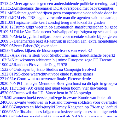
37
13:48
Meer agressie tegen een andersluidende politieke mening, laat j
31
11:52
Amsterdams dierenasiel DOA overspoeld met babykonijntjes
25
11:46
Kabinet geeft bedrijven geen compensatie voor schade door la
23
11:14
OM eist TBS tegen verwarde man die agenten stak met aardap
29
11:08
Tropische hitte keert zondag terug met lokaal 32 graden
30
10:12
Trump grijpt weer in op automatisch staatsburgerschap bij geb
51
09:51
Dikke Van Dale neemt 'vulvalippen' op: 'stigma op schaamlip
13
09:40
Meta krijgt half miljard boete voor mentale schade bij jongeren
20
09:37
Denemarken pakt AI-gebruik in scholen aan: extra mondeling
25
09:05
Peter Faber (82) overleden
6
05:00
Trailers kijken: de bioscoopreleases van week 32
0
03:37
Ajax veel te sterk voor Shelbourne, maar houdt schade beperkt
1
02:34
Nieuwkomers schitteren bij ruime Europese zege FC Twente
19
00:45
Random Pics van de Dag #1978
15
22:04
Ontslagen bij Halo Studios na Campaign Evolved
19
22:01
PS5-doos waarschuwt voor einde fysieke games
2
21:03
Le Court wint na nerveuze finale, Pieterse derde
29
20:40
NPO-manager Menno de Boer geschorst na dickpic in groeps
34
20:11
Duitser (93) crasht met quad tegen boom, vier gewonden
45
20:03
Trump wil dat J.D. Vance hem in 2028 opvolgt
1
19:50
Lemmen boekt eerste profzege in zware Ronde van Polen-rit
24
06/08
'Zwarte weduwes' in Rusland trouwen soldaten voor overlijden
14
06/08
Zangeres en Idols-jurylid Jerney Kaagman op 79-jarige leeftij
10
06/08
Netflix-abonnees krijgen exclusieve early access tot uitgebreid
64
06/08
Onlyfans-model met G-cup wil als NASA-ambassadeur naar 