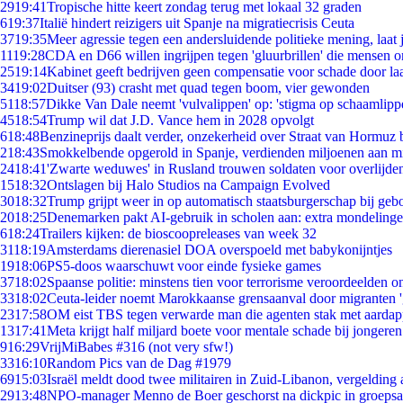
29
19:41
Tropische hitte keert zondag terug met lokaal 32 graden
6
19:37
Italië hindert reizigers uit Spanje na migratiecrisis Ceuta
37
19:35
Meer agressie tegen een andersluidende politieke mening, laat j
11
19:28
CDA en D66 willen ingrijpen tegen 'gluurbrillen' die mensen 
25
19:14
Kabinet geeft bedrijven geen compensatie voor schade door la
34
19:02
Duitser (93) crasht met quad tegen boom, vier gewonden
51
18:57
Dikke Van Dale neemt 'vulvalippen' op: 'stigma op schaamlipp
45
18:54
Trump wil dat J.D. Vance hem in 2028 opvolgt
6
18:48
Benzineprijs daalt verder, onzekerheid over Straat van Hormuz bl
2
18:43
Smokkelbende opgerold in Spanje, verdienden miljoenen aan m
24
18:41
'Zwarte weduwes' in Rusland trouwen soldaten voor overlijden
15
18:32
Ontslagen bij Halo Studios na Campaign Evolved
30
18:32
Trump grijpt weer in op automatisch staatsburgerschap bij geb
20
18:25
Denemarken pakt AI-gebruik in scholen aan: extra mondeling
6
18:24
Trailers kijken: de bioscoopreleases van week 32
31
18:19
Amsterdams dierenasiel DOA overspoeld met babykonijntjes
19
18:06
PS5-doos waarschuwt voor einde fysieke games
37
18:02
Spaanse politie: minstens tien voor terrorisme veroordeelden 
33
18:02
Ceuta-leider noemt Marokkaanse grensaanval door migranten 
23
17:58
OM eist TBS tegen verwarde man die agenten stak met aardap
13
17:41
Meta krijgt half miljard boete voor mentale schade bij jongeren
9
16:29
VrijMiBabes #316 (not very sfw!)
33
16:10
Random Pics van de Dag #1979
69
15:03
Israël meldt dood twee militairen in Zuid-Libanon, vergeldin
29
13:48
NPO-manager Menno de Boer geschorst na dickpic in groeps