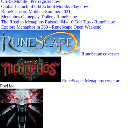
OSRS Mobile - Pre-register now!
Global Launch of Old School Mobile: Play now!
RuneScape on Mobile - Summer 2021
Menaphos Gameplay Trailer - RuneScape
The Road to Menaphos Episode #4 - 10 Top Tips - RuneScape
Explore Menaphos in 360 - RuneScape Open Weekend
RuneScape cover art
RuneScape: Menaphos cover art
PoeHao