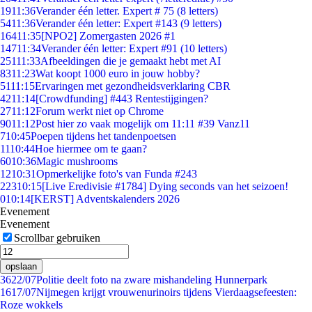
19
11:36
Verander één letter. Expert # 75 (8 letters)
54
11:36
Verander één letter: Expert #143 (9 letters)
164
11:35
[NPO2] Zomergasten 2026 #1
147
11:34
Verander één letter: Expert #91 (10 letters)
251
11:33
Afbeeldingen die je gemaakt hebt met AI
83
11:23
Wat koopt 1000 euro in jouw hobby?
51
11:15
Ervaringen met gezondheidsverklaring CBR
42
11:14
[Crowdfunding] #443 Rentestijgingen?
27
11:12
Forum werkt niet op Chrome
90
11:12
Post hier zo vaak mogelijk om 11:11 #39 Vanz11
7
10:45
Poepen tijdens het tandenpoetsen
11
10:44
Hoe hiermee om te gaan?
60
10:36
Magic mushrooms
12
10:31
Opmerkelijke foto's van Funda #243
223
10:15
[Live Eredivisie #1784] Dying seconds van het seizoen!
0
10:14
[KERST] Adventskalenders 2026
Evenement
Evenement
Scrollbar gebruiken
opslaan
36
22/07
Politie deelt foto na zware mishandeling Hunnerpark
16
17/07
Nijmegen krijgt vrouwenurinoirs tijdens Vierdaagsefeesten:
Roze wokkels