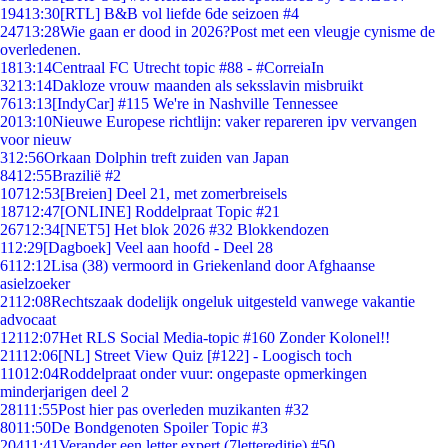
194
13:30
[RTL] B&B vol liefde 6de seizoen #4
247
13:28
Wie gaan er dood in 2026?Post met een vleugje cynisme de
overledenen.
18
13:14
Centraal FC Utrecht topic #88 - #CorreiaIn
32
13:14
Dakloze vrouw maanden als seksslavin misbruikt
76
13:13
[IndyCar] #115 We're in Nashville Tennessee
20
13:10
Nieuwe Europese richtlijn: vaker repareren ipv vervangen
voor nieuw
3
12:56
Orkaan Dolphin treft zuiden van Japan
84
12:55
Brazilië #2
107
12:53
[Breien] Deel 21, met zomerbreisels
187
12:47
[ONLINE] Roddelpraat Topic #21
267
12:34
[NET5] Het blok 2026 #32 Blokkendozen
1
12:29
[Dagboek] Veel aan hoofd - Deel 28
61
12:12
Lisa (38) vermoord in Griekenland door Afghaanse
asielzoeker
21
12:08
Rechtszaak dodelijk ongeluk uitgesteld vanwege vakantie
advocaat
121
12:07
Het RLS Social Media-topic #160 Zonder Kolonel!!
211
12:06
[NL] Street View Quiz [#122] - Loogisch toch
110
12:04
Roddelpraat onder vuur: ongepaste opmerkingen
minderjarigen deel 2
281
11:55
Post hier pas overleden muzikanten #32
80
11:50
De Bondgenoten Spoiler Topic #3
204
11:41
Verander een letter expert (7lettereditie) #50