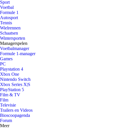
Sport
Voetbal
Formule 1
Autosport
Tennis
Wielrennen
Schaatsen
Wintersporten
Managerspelen
Voetbalmanager
Formule 1-manager
Games
PC
Playstation 4
Xbox One
Nintendo Switch
Xbox Series X|S
PlayStation 5
Film & TV
Film
Televisie
Trailers en Videos
Bioscoopagenda
Forum
Meer