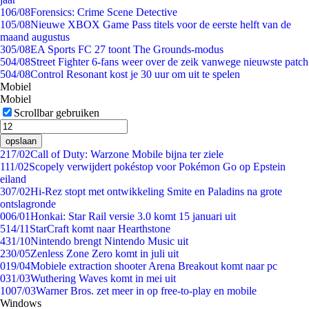
1
06/08
Forensics: Crime Scene Detective
1
05/08
Nieuwe XBOX Game Pass titels voor de eerste helft van de
maand augustus
3
05/08
EA Sports FC 27 toont The Grounds-modus
5
04/08
Street Fighter 6-fans weer over de zeik vanwege nieuwste patch
5
04/08
Control Resonant kost je 30 uur om uit te spelen
Mobiel
Mobiel
Scrollbar gebruiken
opslaan
2
17/02
Call of Duty: Warzone Mobile bijna ter ziele
1
11/02
Scopely verwijdert pokéstop voor Pokémon Go op Epstein
eiland
3
07/02
Hi-Rez stopt met ontwikkeling Smite en Paladins na grote
ontslagronde
0
06/01
Honkai: Star Rail versie 3.0 komt 15 januari uit
5
14/11
StarCraft komt naar Hearthstone
4
31/10
Nintendo brengt Nintendo Music uit
2
30/05
Zenless Zone Zero komt in juli uit
0
19/04
Mobiele extraction shooter Arena Breakout komt naar pc
0
31/03
Wuthering Waves komt in mei uit
10
07/03
Warner Bros. zet meer in op free-to-play en mobile
Windows