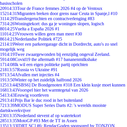
basisscholen
209
14:33
Tour de France femmes 2026 #4 op de Ventoux
152
14:31
Migranten breken door grens naar Ceuta in Spanje,l #10
31
14:29
Transfergeruchten en contractverlenging #83
73
14:26
Woningtekort: dus ga je woningen slopen, logisch
80
14:25
Vuelta a España 2026 #1
110
14:23
Vrouwen willen geen man meer #30
86
14:21
Nederlandse Politiek #725
21
14:19
Weer een parkeergarage dicht in Dordrecht, auto's zo snel
mogelijk weg
19
14:19
Twee zwaargewonden bij eenzijdig ongeval Zeeland.
59
14:08
Covid19 the aftermath #17 bananenmilkshake
17
14:08
Ik wil een eigen politieke partij oprichten
218
13:57
Russia vs Ukraine #91
97
13:54
Afvallen met injecties #4
19
13:50
Winter op het zuidelijk halfrond 2026
125
13:44
[SBS6] De Bondgenoten #318 Een klein kusje moet kunnen
168
13:43
Voorspel hier het warmtegetal van 2026
54
13:43
Eeuwig voortleven
29
13:41
Prijs Bar le duc rood in het buitenland
72
13:39
MODUS Super Series Darts #2: 's werelds mooiste
dartskweekvijver
230
13:35
Nederland stevent af op watertekort
285
13:35
MotoGP #93 Met de TT in Assen
135
13:33
[DRT SC] #6: RendacGoden sponsored by TONZON