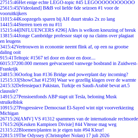
275
15:46
Het enige echte LEGO-topic #45 LEGOOOOOOOOOOO
256
15:45
[Videoland] B&B vol liefde 6de seizoen #1 voor de
vooruitkijkers
110
15:44
Koopzegels sparen bij AH duurt straks 2x zo lang
144
15:44
Sterren toen en nu #11
152
15:44
[INFLUENCERS #296] Alles is welkom kneuzing of breuk
138
15:44
Jonge Cambridge professor stapt op na claims over plagiaat
en leugens
34
15:42
Vertrouwen in economie neemt flink af, op een na grootse
daling ooit
9
15:41
Teltopic #1567 tel door en door en door....
60
15:37
200.000 mensen geëvacueerd vanwege bosbrand in Zuidwest-
Frankrijk
248
15:36
Oorlog Iran #136 Bridge and powerplant day incoming?
125
15:33
[ShowChat #1259] Waar we gezellig klagen over de warmte
24
15:32
Defensiepact Pakistan, Turkije en Saudi-Arabië bevat art.5
clausule?
149
15:27
Pensioenfonds ABP stapt uit Tesla, beloning Musk
struikelblok
109
15:27
Progressieve Democraat El-Sayed wint nipt voorverkiezing
Michigan
267
15:26
[AMV] VS #1312 spammers van de internationale rechtsorde
176
15:26
[Keuken Kampioen Divisie] #44 Vitesse mag weg
213
15:22
Bloemen/planten in je eigen tuin #94 Kleur!
228
15:19
The Odyssey (Christopher Nolan) 17 juli 2026