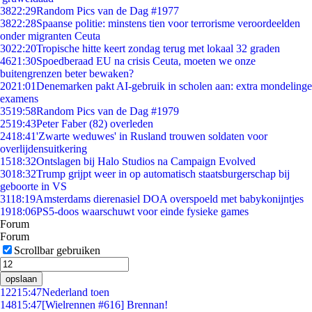
38
22:29
Random Pics van de Dag #1977
38
22:28
Spaanse politie: minstens tien voor terrorisme veroordeelden
onder migranten Ceuta
30
22:20
Tropische hitte keert zondag terug met lokaal 32 graden
46
21:30
Spoedberaad EU na crisis Ceuta, moeten we onze
buitengrenzen beter bewaken?
20
21:01
Denemarken pakt AI-gebruik in scholen aan: extra mondelinge
examens
35
19:58
Random Pics van de Dag #1979
25
19:43
Peter Faber (82) overleden
24
18:41
'Zwarte weduwes' in Rusland trouwen soldaten voor
overlijdensuitkering
15
18:32
Ontslagen bij Halo Studios na Campaign Evolved
30
18:32
Trump grijpt weer in op automatisch staatsburgerschap bij
geboorte in VS
31
18:19
Amsterdams dierenasiel DOA overspoeld met babykonijntjes
19
18:06
PS5-doos waarschuwt voor einde fysieke games
Forum
Forum
Scrollbar gebruiken
opslaan
122
15:47
Nederland toen
148
15:47
[Wielrennen #616] Brennan!