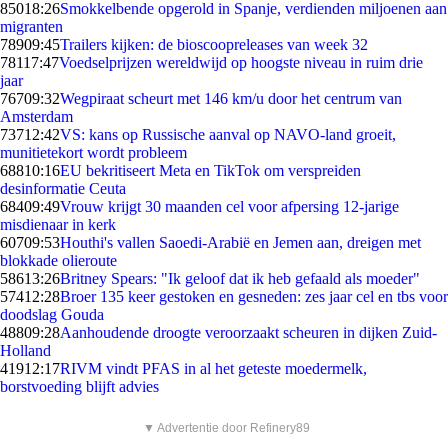
850
18:26
Smokkelbende opgerold in Spanje, verdienden miljoenen aan
migranten
789
09:45
Trailers kijken: de bioscoopreleases van week 32
781
17:47
Voedselprijzen wereldwijd op hoogste niveau in ruim drie
jaar
767
09:32
Wegpiraat scheurt met 146 km/u door het centrum van
Amsterdam
737
12:42
VS: kans op Russische aanval op NAVO-land groeit,
munitietekort wordt probleem
688
10:16
EU bekritiseert Meta en TikTok om verspreiden
desinformatie Ceuta
684
09:49
Vrouw krijgt 30 maanden cel voor afpersing 12-jarige
misdienaar in kerk
607
09:53
Houthi's vallen Saoedi-Arabië en Jemen aan, dreigen met
blokkade olieroute
586
13:26
Britney Spears: "Ik geloof dat ik heb gefaald als moeder"
574
12:28
Broer 135 keer gestoken en gesneden: zes jaar cel en tbs voor
doodslag Gouda
488
09:28
Aanhoudende droogte veroorzaakt scheuren in dijken Zuid-
Holland
419
12:17
RIVM vindt PFAS in al het geteste moedermelk,
borstvoeding blijft advies
▼ Advertentie door Refinery89