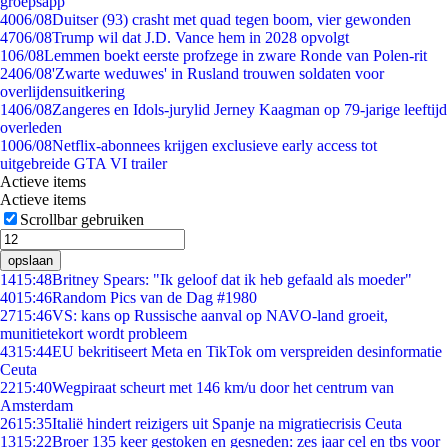
groepsapp
40
06/08
Duitser (93) crasht met quad tegen boom, vier gewonden
47
06/08
Trump wil dat J.D. Vance hem in 2028 opvolgt
1
06/08
Lemmen boekt eerste profzege in zware Ronde van Polen-rit
24
06/08
'Zwarte weduwes' in Rusland trouwen soldaten voor
overlijdensuitkering
14
06/08
Zangeres en Idols-jurylid Jerney Kaagman op 79-jarige leeftijd
overleden
10
06/08
Netflix-abonnees krijgen exclusieve early access tot
uitgebreide GTA VI trailer
Actieve items
Actieve items
Scrollbar gebruiken
opslaan
14
15:48
Britney Spears: "Ik geloof dat ik heb gefaald als moeder"
40
15:46
Random Pics van de Dag #1980
27
15:46
VS: kans op Russische aanval op NAVO-land groeit,
munitietekort wordt probleem
43
15:44
EU bekritiseert Meta en TikTok om verspreiden desinformatie
Ceuta
22
15:40
Wegpiraat scheurt met 146 km/u door het centrum van
Amsterdam
26
15:35
Italië hindert reizigers uit Spanje na migratiecrisis Ceuta
13
15:22
Broer 135 keer gestoken en gesneden: zes jaar cel en tbs voor