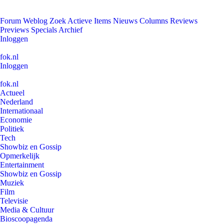
Forum
Weblog
Zoek
Actieve Items
Nieuws
Columns
Reviews
Previews
Specials
Archief
Inloggen
fok.nl
Inloggen
fok.nl
Actueel
Nederland
Internationaal
Economie
Politiek
Tech
Showbiz en Gossip
Opmerkelijk
Entertainment
Showbiz en Gossip
Muziek
Film
Televisie
Media & Cultuur
Bioscoopagenda