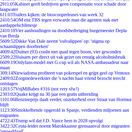
29
11:05
Kabinet geeft bedrijven geen compensatie voor schade door
laagwater
6
11:03
Trailers kijken: de bioscoopreleases van week 32
24
10:54
OM eist TBS tegen verwarde man die agenten stak met
aardappelschilmesje
24
10:18
Vier aanhoudingen na doodsbedreiging burgemeester Depla
van Breda
56
09:52
Dikke Van Dale neemt 'vulvalippen' op: 'stigma op
schaamlippen doorbreken'
40
09:42
Duitser (93) crasht met quad tegen boom, vier gewonden
25
09:22
Huisarts per direct uit vak gezet om ernstig alcoholmisbruik
66
09:19
Onlyfans-model met G-cup wil als NASA-ambassadeur naar
maan
3
09:14
Niewiadoma profiteert van pokerspel en grijpt geel op Ventoux
24
09:02
Zorgmedewerkster die 's nachts haar vriend bezocht terecht
ontslagen
12
03:57
VrijMiBabes #316 (not very sfw!)
23
03:02
Quake krijgt na 30 jaar een gratis uitbreiding
11
01:06
Benzineprijs daalt verder, onzekerheid over Straat van Hormuz
blijft
11
23:30
Smokkelbende opgerold in Spanje, verdienden miljoenen aan
migranten
47
22:43
Trump wil dat J.D. Vance hem in 2028 opvolgt
34
22:32
Ceuta-leider noemt Marokkaanse grensaanval door migranten
'gruweldaad'