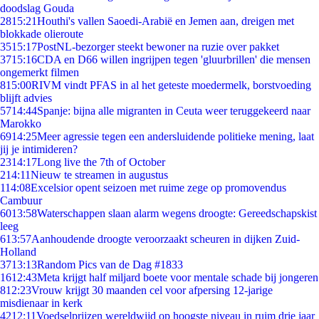
doodslag Gouda
28
15:21
Houthi's vallen Saoedi-Arabië en Jemen aan, dreigen met
blokkade olieroute
35
15:17
PostNL-bezorger steekt bewoner na ruzie over pakket
37
15:16
CDA en D66 willen ingrijpen tegen 'gluurbrillen' die mensen
ongemerkt filmen
8
15:00
RIVM vindt PFAS in al het geteste moedermelk, borstvoeding
blijft advies
57
14:44
Spanje: bijna alle migranten in Ceuta weer teruggekeerd naar
Marokko
69
14:25
Meer agressie tegen een andersluidende politieke mening, laat
jij je intimideren?
23
14:17
Long live the 7th of October
2
14:11
Nieuw te streamen in augustus
1
14:08
Excelsior opent seizoen met ruime zege op promovendus
Cambuur
60
13:58
Waterschappen slaan alarm wegens droogte: Gereedschapskist
leeg
6
13:57
Aanhoudende droogte veroorzaakt scheuren in dijken Zuid-
Holland
37
13:13
Random Pics van de Dag #1833
16
12:43
Meta krijgt half miljard boete voor mentale schade bij jongeren
8
12:23
Vrouw krijgt 30 maanden cel voor afpersing 12-jarige
misdienaar in kerk
42
12:11
Voedselprijzen wereldwijd op hoogste niveau in ruim drie jaar