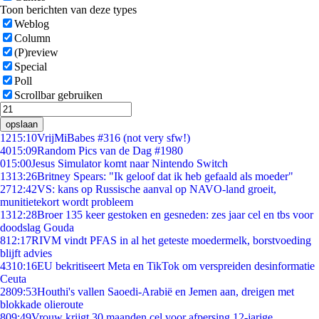
Toon berichten van deze types
Weblog
Column
(P)review
Special
Poll
Scrollbar gebruiken
opslaan
12
15:10
VrijMiBabes #316 (not very sfw!)
40
15:09
Random Pics van de Dag #1980
0
15:00
Jesus Simulator komt naar Nintendo Switch
13
13:26
Britney Spears: "Ik geloof dat ik heb gefaald als moeder"
27
12:42
VS: kans op Russische aanval op NAVO-land groeit,
munitietekort wordt probleem
13
12:28
Broer 135 keer gestoken en gesneden: zes jaar cel en tbs voor
doodslag Gouda
8
12:17
RIVM vindt PFAS in al het geteste moedermelk, borstvoeding
blijft advies
43
10:16
EU bekritiseert Meta en TikTok om verspreiden desinformatie
Ceuta
28
09:53
Houthi's vallen Saoedi-Arabië en Jemen aan, dreigen met
blokkade olieroute
8
09:49
Vrouw krijgt 30 maanden cel voor afpersing 12-jarige