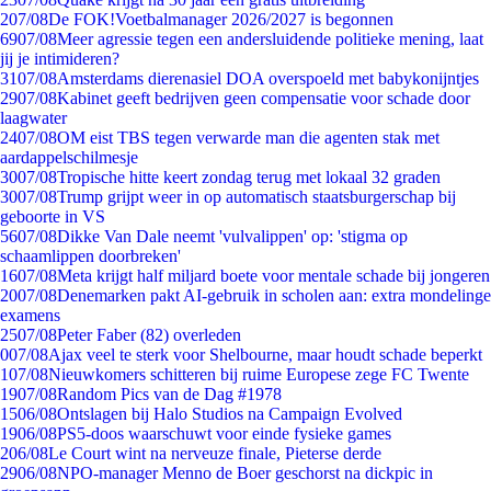
2
07/08
De FOK!Voetbalmanager 2026/2027 is begonnen
69
07/08
Meer agressie tegen een andersluidende politieke mening, laat
jij je intimideren?
31
07/08
Amsterdams dierenasiel DOA overspoeld met babykonijntjes
29
07/08
Kabinet geeft bedrijven geen compensatie voor schade door
laagwater
24
07/08
OM eist TBS tegen verwarde man die agenten stak met
aardappelschilmesje
30
07/08
Tropische hitte keert zondag terug met lokaal 32 graden
30
07/08
Trump grijpt weer in op automatisch staatsburgerschap bij
geboorte in VS
56
07/08
Dikke Van Dale neemt 'vulvalippen' op: 'stigma op
schaamlippen doorbreken'
16
07/08
Meta krijgt half miljard boete voor mentale schade bij jongeren
20
07/08
Denemarken pakt AI-gebruik in scholen aan: extra mondelinge
examens
25
07/08
Peter Faber (82) overleden
0
07/08
Ajax veel te sterk voor Shelbourne, maar houdt schade beperkt
1
07/08
Nieuwkomers schitteren bij ruime Europese zege FC Twente
19
07/08
Random Pics van de Dag #1978
15
06/08
Ontslagen bij Halo Studios na Campaign Evolved
19
06/08
PS5-doos waarschuwt voor einde fysieke games
2
06/08
Le Court wint na nerveuze finale, Pieterse derde
29
06/08
NPO-manager Menno de Boer geschorst na dickpic in