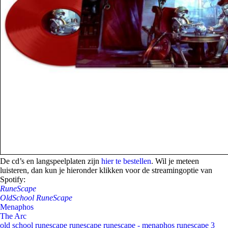
De cd’s en langspeelplaten zijn
hier te bestellen
. Wil je meteen
luisteren, dan kun je hieronder klikken voor de streamingoptie van
Spotify:
RuneScape
OldSchool RuneScape
Menaphos
The Arc
old school runescape
runescape
runescape - menaphos
runescape 3