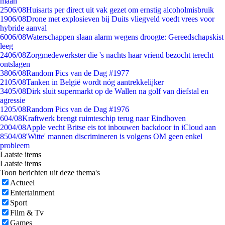
maan
25
06/08
Huisarts per direct uit vak gezet om ernstig alcoholmisbruik
19
06/08
Drone met explosieven bij Duits vliegveld voedt vrees voor
hybride aanval
60
06/08
Waterschappen slaan alarm wegens droogte: Gereedschapskist
leeg
24
06/08
Zorgmedewerkster die 's nachts haar vriend bezocht terecht
ontslagen
38
06/08
Random Pics van de Dag #1977
21
05/08
Tanken in België wordt nóg aantrekkelijker
34
05/08
Dirk sluit supermarkt op de Wallen na golf van diefstal en
agressie
12
05/08
Random Pics van de Dag #1976
6
04/08
Kraftwerk brengt ruimteschip terug naar Eindhoven
20
04/08
Apple vecht Britse eis tot inbouwen backdoor in iCloud aan
85
04/08
'Witte' mannen discrimineren is volgens OM geen enkel
probleem
Laatste items
Laatste items
Toon berichten uit deze thema's
Actueel
Entertainment
Sport
Film & Tv
Games