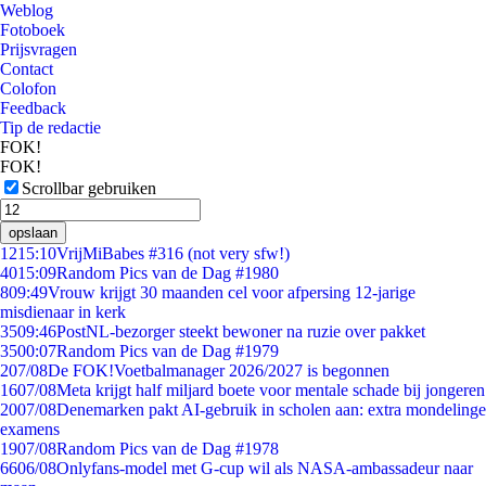
Weblog
Fotoboek
Prijsvragen
Contact
Colofon
Feedback
Tip de redactie
FOK!
FOK!
Scrollbar gebruiken
opslaan
12
15:10
VrijMiBabes #316 (not very sfw!)
40
15:09
Random Pics van de Dag #1980
8
09:49
Vrouw krijgt 30 maanden cel voor afpersing 12-jarige
misdienaar in kerk
35
09:46
PostNL-bezorger steekt bewoner na ruzie over pakket
35
00:07
Random Pics van de Dag #1979
2
07/08
De FOK!Voetbalmanager 2026/2027 is begonnen
16
07/08
Meta krijgt half miljard boete voor mentale schade bij jongeren
20
07/08
Denemarken pakt AI-gebruik in scholen aan: extra mondelinge
examens
19
07/08
Random Pics van de Dag #1978
66
06/08
Onlyfans-model met G-cup wil als NASA-ambassadeur naar