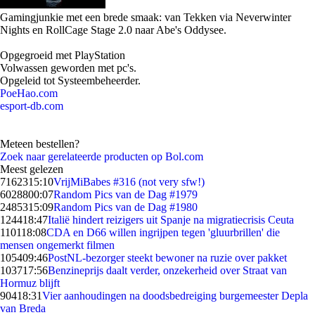
Gamingjunkie met een brede smaak: van Tekken via Neverwinter
Nights en RollCage Stage 2.0 naar Abe's Oddysee.
Opgegroeid met PlayStation
Volwassen geworden met pc's.
Opgeleid tot Systeembeheerder.
PoeHao.com
esport-db.com
Meteen bestellen?
Zoek naar gerelateerde producten op Bol.com
Meest gelezen
71623
15:10
VrijMiBabes #316 (not very sfw!)
60288
00:07
Random Pics van de Dag #1979
24853
15:09
Random Pics van de Dag #1980
1244
18:47
Italië hindert reizigers uit Spanje na migratiecrisis Ceuta
1101
18:08
CDA en D66 willen ingrijpen tegen 'gluurbrillen' die
mensen ongemerkt filmen
1054
09:46
PostNL-bezorger steekt bewoner na ruzie over pakket
1037
17:56
Benzineprijs daalt verder, onzekerheid over Straat van
Hormuz blijft
904
18:31
Vier aanhoudingen na doodsbedreiging burgemeester Depla
van Breda