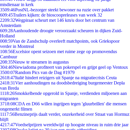
misdienaar in kerk
35
09:46
PostNL-bezorger steekt bewoner na ruzie over pakket
6
09:45
Trailers kijken: de bioscoopreleases van week 32
22
09:32
Wegpiraat scheurt met 146 km/u door het centrum van
Amsterdam
6
09:28
Aanhoudende droogte veroorzaakt scheuren in dijken Zuid-
Holland
0
08:59
Van de Zandschulp overleeft matchpoints, ook Griekspoor
verder in Montreal
1
08:56
Excelsior opent seizoen met ruime zege op promovendus
Cambuur
2
08:35
Nieuw te streamen in augustus
3
04:46
Niewiadoma profiteert van pokerspel en grijpt geel op Ventoux
35
00:07
Random Pics van de Dag #1979
26
18:47
Italië hindert reizigers uit Spanje na migratiecrisis Ceuta
24
18:31
Vier aanhoudingen na doodsbedreiging burgemeester Depla
van Breda
11
18:26
Smokkelbende opgerold in Spanje, verdienden miljoenen aan
migranten
37
18:08
CDA en D66 willen ingrijpen tegen 'gluurbrillen' die mensen
ongemerkt filmen
11
17:56
Benzineprijs daalt verder, onzekerheid over Straat van Hormuz
blijft
42
17:47
Voedselprijzen wereldwijd op hoogste niveau in ruim drie jaar
23
07/08
Quake krijgt na 30 jaar een gratis uitbreiding