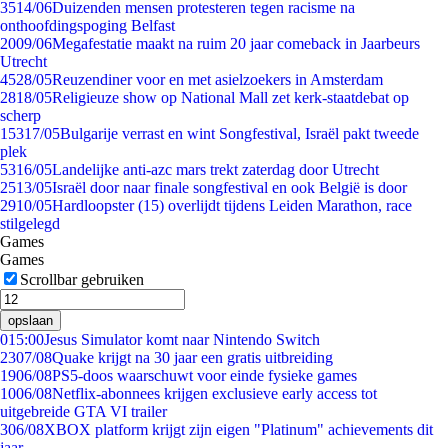
35
14/06
Duizenden mensen protesteren tegen racisme na
onthoofdingspoging Belfast
20
09/06
Megafestatie maakt na ruim 20 jaar comeback in Jaarbeurs
Utrecht
45
28/05
Reuzen­diner voor en met asielzoekers in Amsterdam
28
18/05
Religieuze show op National Mall zet kerk-staatdebat op
scherp
153
17/05
Bulgarije verrast en wint Songfestival, Israël pakt tweede
plek
53
16/05
Landelijke anti-azc mars trekt zaterdag door Utrecht
25
13/05
Israël door naar finale songfestival en ook België is door
29
10/05
Hardloopster (15) overlijdt tijdens Leiden Marathon, race
stilgelegd
Games
Games
Scrollbar gebruiken
opslaan
0
15:00
Jesus Simulator komt naar Nintendo Switch
23
07/08
Quake krijgt na 30 jaar een gratis uitbreiding
19
06/08
PS5-doos waarschuwt voor einde fysieke games
10
06/08
Netflix-abonnees krijgen exclusieve early access tot
uitgebreide GTA VI trailer
3
06/08
XBOX platform krijgt zijn eigen "Platinum" achievements dit
jaar