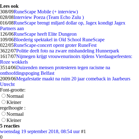
Lees ook
3
08/09
RuneScape Mobile (+ interview)
0
28/08
Interview Poeza (Team Echo Zulu )
0
16/08
RuneScape brengt miljard dollar op, Jagex kondigt Jagex
Partners aan
1
26/06
RuneScape heeft Elite Dungeon
1
09/06
Bloederig spektakel in Old School RuneScape
0
22/05
RuneScape-concert opent groter RuneFest
36
22/07
Politie deelt foto na zware mishandeling Hunnerpark
16
17/07
Nijmegen krijgt vrouwenurinoirs tijdens Vierdaagsefeesten:
Roze wokkels
35
14/06
Duizenden mensen protesteren tegen racisme na
onthoofdingspoging Belfast
20
09/06
Megafestatie maakt na ruim 20 jaar comeback in Jaarbeurs
Utrecht
Font-grootte:
Normaal
Kleiner
regelhoogte :
Normaal
Kleiner
5 reacties
woensdag 19 september 2018, 08:54 uur
#1
0