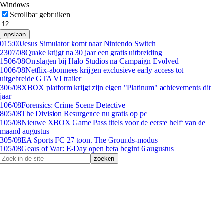
Windows
Scrollbar gebruiken
opslaan
0
15:00
Jesus Simulator komt naar Nintendo Switch
23
07/08
Quake krijgt na 30 jaar een gratis uitbreiding
15
06/08
Ontslagen bij Halo Studios na Campaign Evolved
10
06/08
Netflix-abonnees krijgen exclusieve early access tot
uitgebreide GTA VI trailer
3
06/08
XBOX platform krijgt zijn eigen "Platinum" achievements dit
jaar
1
06/08
Forensics: Crime Scene Detective
8
05/08
The Division Resurgence nu gratis op pc
1
05/08
Nieuwe XBOX Game Pass titels voor de eerste helft van de
maand augustus
3
05/08
EA Sports FC 27 toont The Grounds-modus
1
05/08
Gears of War: E-Day open beta begint 6 augustus