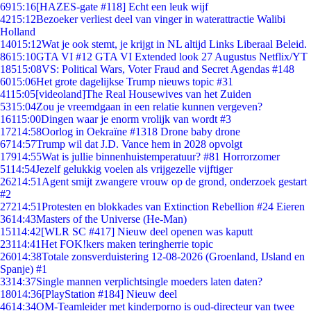
69
15:16
[HAZES-gate #118] Echt een leuk wijf
42
15:12
Bezoeker verliest deel van vinger in waterattractie Walibi
Holland
140
15:12
Wat je ook stemt, je krijgt in NL altijd Links Liberaal Beleid.
86
15:10
GTA VI #12 GTA VI Extended look 27 Augustus Netflix/YT
185
15:08
VS: Political Wars, Voter Fraud and Secret Agendas #148
60
15:06
Het grote dagelijkse Trump nieuws topic #31
41
15:05
[videoland]The Real Housewives van het Zuiden
53
15:04
Zou je vreemdgaan in een relatie kunnen vergeven?
161
15:00
Dingen waar je enorm vrolijk van wordt #3
172
14:58
Oorlog in Oekraïne #1318 Drone baby drone
67
14:57
Trump wil dat J.D. Vance hem in 2028 opvolgt
179
14:55
Wat is jullie binnenhuistemperatuur? #81 Horrorzomer
51
14:54
Jezelf gelukkig voelen als vrijgezelle vijftiger
262
14:51
Agent smijt zwangere vrouw op de grond, onderzoek gestart
#2
272
14:51
Protesten en blokkades van Extinction Rebellion #24 Eieren
36
14:43
Masters of the Universe (He-Man)
151
14:42
[WLR SC #417] Nieuw deel openen was kaputt
231
14:41
Het FOK!kers maken teringherrie topic
260
14:38
Totale zonsverduistering 12-08-2026 (Groenland, IJsland en
Spanje) #1
33
14:37
Single mannen verplichtsingle moeders laten daten?
180
14:36
[PlayStation #184] Nieuw deel
46
14:34
OM-Teamleider met kinderporno is oud-directeur van twee