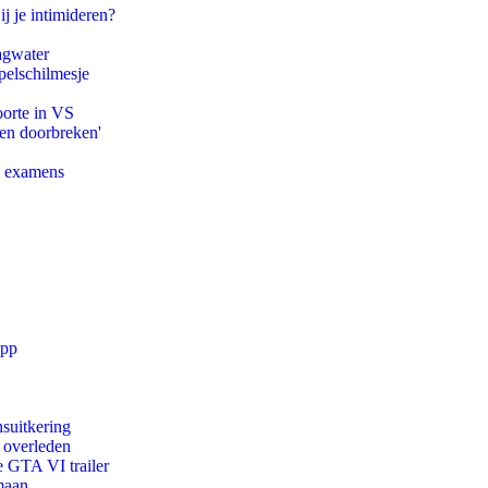
ij je intimideren?
agwater
pelschilmesje
oorte in VS
pen doorbreken'
e examens
app
suitkering
d overleden
e GTA VI trailer
maan