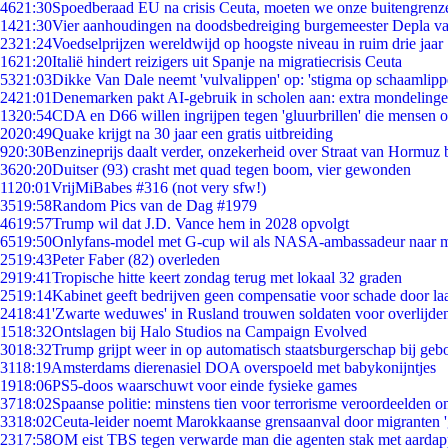
46
21:30
Spoedberaad EU na crisis Ceuta, moeten we onze buitengrenz
14
21:30
Vier aanhoudingen na doodsbedreiging burgemeester Depla v
23
21:24
Voedselprijzen wereldwijd op hoogste niveau in ruim drie jaar
16
21:20
Italië hindert reizigers uit Spanje na migratiecrisis Ceuta
53
21:03
Dikke Van Dale neemt 'vulvalippen' op: 'stigma op schaamlip
24
21:01
Denemarken pakt AI-gebruik in scholen aan: extra mondeling
13
20:54
CDA en D66 willen ingrijpen tegen 'gluurbrillen' die mensen 
20
20:49
Quake krijgt na 30 jaar een gratis uitbreiding
9
20:30
Benzineprijs daalt verder, onzekerheid over Straat van Hormuz bl
36
20:20
Duitser (93) crasht met quad tegen boom, vier gewonden
11
20:01
VrijMiBabes #316 (not very sfw!)
35
19:58
Random Pics van de Dag #1979
46
19:57
Trump wil dat J.D. Vance hem in 2028 opvolgt
65
19:50
Onlyfans-model met G-cup wil als NASA-ambassadeur naar 
25
19:43
Peter Faber (82) overleden
29
19:41
Tropische hitte keert zondag terug met lokaal 32 graden
25
19:14
Kabinet geeft bedrijven geen compensatie voor schade door la
24
18:41
'Zwarte weduwes' in Rusland trouwen soldaten voor overlijden
15
18:32
Ontslagen bij Halo Studios na Campaign Evolved
30
18:32
Trump grijpt weer in op automatisch staatsburgerschap bij geb
31
18:19
Amsterdams dierenasiel DOA overspoeld met babykonijntjes
19
18:06
PS5-doos waarschuwt voor einde fysieke games
37
18:02
Spaanse politie: minstens tien voor terrorisme veroordeelden 
33
18:02
Ceuta-leider noemt Marokkaanse grensaanval door migranten 
23
17:58
OM eist TBS tegen verwarde man die agenten stak met aardap