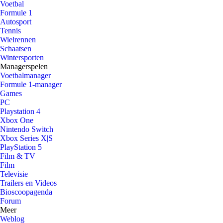
Voetbal
Formule 1
Autosport
Tennis
Wielrennen
Schaatsen
Wintersporten
Managerspelen
Voetbalmanager
Formule 1-manager
Games
PC
Playstation 4
Xbox One
Nintendo Switch
Xbox Series X|S
PlayStation 5
Film & TV
Film
Televisie
Trailers en Videos
Bioscoopagenda
Forum
Meer
Weblog