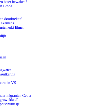
en beter bewaken?
an Breda
pen doorbreken'
e examens
ongemerkt filmen
ijft
maan
agwater
suitkering
oorte in VS
onder migranten Ceuta
'gruweldaad'
pelschilmesje