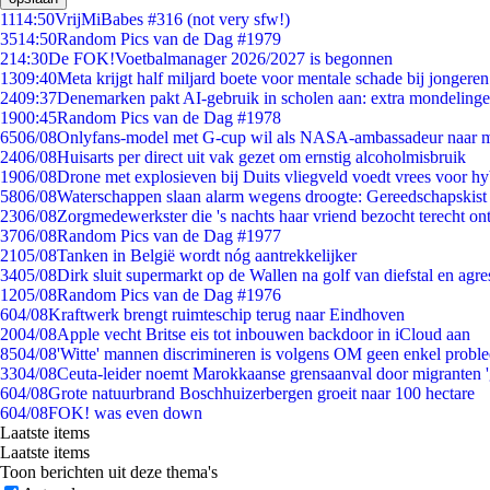
11
14:50
VrijMiBabes #316 (not very sfw!)
35
14:50
Random Pics van de Dag #1979
2
14:30
De FOK!Voetbalmanager 2026/2027 is begonnen
13
09:40
Meta krijgt half miljard boete voor mentale schade bij jongeren
24
09:37
Denemarken pakt AI-gebruik in scholen aan: extra mondeling
19
00:45
Random Pics van de Dag #1978
65
06/08
Onlyfans-model met G-cup wil als NASA-ambassadeur naar 
24
06/08
Huisarts per direct uit vak gezet om ernstig alcoholmisbruik
19
06/08
Drone met explosieven bij Duits vliegveld voedt vrees voor hy
58
06/08
Waterschappen slaan alarm wegens droogte: Gereedschapskist
23
06/08
Zorgmedewerkster die 's nachts haar vriend bezocht terecht on
37
06/08
Random Pics van de Dag #1977
21
05/08
Tanken in België wordt nóg aantrekkelijker
34
05/08
Dirk sluit supermarkt op de Wallen na golf van diefstal en agre
12
05/08
Random Pics van de Dag #1976
6
04/08
Kraftwerk brengt ruimteschip terug naar Eindhoven
20
04/08
Apple vecht Britse eis tot inbouwen backdoor in iCloud aan
85
04/08
'Witte' mannen discrimineren is volgens OM geen enkel probl
33
04/08
Ceuta-leider noemt Marokkaanse grensaanval door migranten 
6
04/08
Grote natuurbrand Boschhuizerbergen groeit naar 100 hectare
6
04/08
FOK! was even down
Laatste items
Laatste items
Toon berichten uit deze thema's