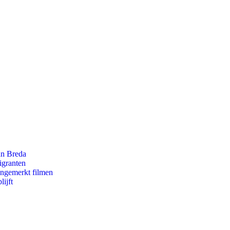
an Breda
igranten
ongemerkt filmen
ijft