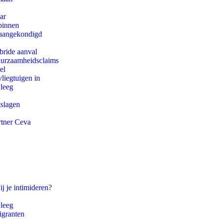
ar
binnen
g aangekondigd
bride aanval
duurzaamheidsclaims
el
iegtuigen in
 leeg
tslagen
rtner Ceva
ij je intimideren?
 leeg
igranten