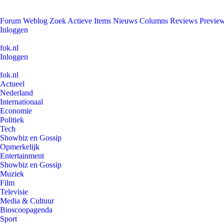
Forum
Weblog
Zoek
Actieve Items
Nieuws
Columns
Reviews
Previe
Inloggen
fok.nl
Inloggen
fok.nl
Actueel
Nederland
Internationaal
Economie
Politiek
Tech
Showbiz en Gossip
Opmerkelijk
Entertainment
Showbiz en Gossip
Muziek
Film
Televisie
Media & Cultuur
Bioscoopagenda
Sport