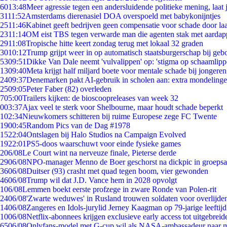
60
13:48
Meer agressie tegen een andersluidende politieke mening, laat j
31
11:52
Amsterdams dierenasiel DOA overspoeld met babykonijntjes
25
11:46
Kabinet geeft bedrijven geen compensatie voor schade door la
23
11:14
OM eist TBS tegen verwarde man die agenten stak met aardap
29
11:08
Tropische hitte keert zondag terug met lokaal 32 graden
30
10:12
Trump grijpt weer in op automatisch staatsburgerschap bij geb
53
09:51
Dikke Van Dale neemt 'vulvalippen' op: 'stigma op schaamlip
13
09:40
Meta krijgt half miljard boete voor mentale schade bij jongeren
24
09:37
Denemarken pakt AI-gebruik in scholen aan: extra mondeling
25
09:05
Peter Faber (82) overleden
7
05:00
Trailers kijken: de bioscoopreleases van week 32
0
03:37
Ajax veel te sterk voor Shelbourne, maar houdt schade beperkt
1
02:34
Nieuwkomers schitteren bij ruime Europese zege FC Twente
19
00:45
Random Pics van de Dag #1978
15
22:04
Ontslagen bij Halo Studios na Campaign Evolved
19
22:01
PS5-doos waarschuwt voor einde fysieke games
2
06/08
Le Court wint na nerveuze finale, Pieterse derde
29
06/08
NPO-manager Menno de Boer geschorst na dickpic in groeps
36
06/08
Duitser (93) crasht met quad tegen boom, vier gewonden
46
06/08
Trump wil dat J.D. Vance hem in 2028 opvolgt
1
06/08
Lemmen boekt eerste profzege in zware Ronde van Polen-rit
24
06/08
'Zwarte weduwes' in Rusland trouwen soldaten voor overlijden
14
06/08
Zangeres en Idols-jurylid Jerney Kaagman op 79-jarige leeftij
10
06/08
Netflix-abonnees krijgen exclusieve early access tot uitgebreid
65
06/08
Onlyfans-model met G-cup wil als NASA-ambassadeur naar 