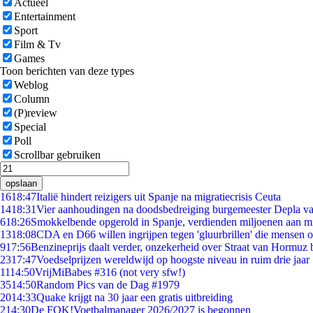
Actueel
Entertainment
Sport
Film & Tv
Games
Toon berichten van deze types
Weblog
Column
(P)review
Special
Poll
Scrollbar gebruiken
opslaan
16
18:47
Italië hindert reizigers uit Spanje na migratiecrisis Ceuta
14
18:31
Vier aanhoudingen na doodsbedreiging burgemeester Depla v
6
18:26
Smokkelbende opgerold in Spanje, verdienden miljoenen aan m
13
18:08
CDA en D66 willen ingrijpen tegen 'gluurbrillen' die mensen 
9
17:56
Benzineprijs daalt verder, onzekerheid over Straat van Hormuz bl
23
17:47
Voedselprijzen wereldwijd op hoogste niveau in ruim drie jaar
11
14:50
VrijMiBabes #316 (not very sfw!)
35
14:50
Random Pics van de Dag #1979
20
14:33
Quake krijgt na 30 jaar een gratis uitbreiding
2
14:30
De FOK!Voetbalmanager 2026/2027 is begonnen