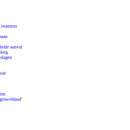
e examens
maan
bride aanval
 leeg
tslagen
ssie
eem
'gruweldaad'