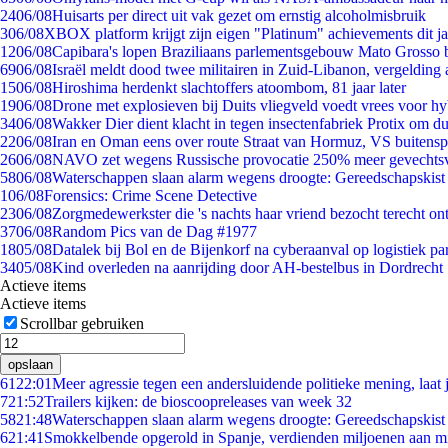
24
06/08
Huisarts per direct uit vak gezet om ernstig alcoholmisbruik
3
06/08
XBOX platform krijgt zijn eigen "Platinum" achievements dit ja
12
06/08
Capibara's lopen Braziliaans parlementsgebouw Mato Grosso 
69
06/08
Israël meldt dood twee militairen in Zuid-Libanon, vergeldin
15
06/08
Hiroshima herdenkt slachtoffers atoombom, 81 jaar later
19
06/08
Drone met explosieven bij Duits vliegveld voedt vrees voor hy
34
06/08
Wakker Dier dient klacht in tegen insectenfabriek Protix om 
22
06/08
Iran en Oman eens over route Straat van Hormuz, VS buitensp
26
06/08
NAVO zet wegens Russische provocatie 250% meer gevechtsvl
58
06/08
Waterschappen slaan alarm wegens droogte: Gereedschapskist
1
06/08
Forensics: Crime Scene Detective
23
06/08
Zorgmedewerkster die 's nachts haar vriend bezocht terecht on
37
06/08
Random Pics van de Dag #1977
18
05/08
Datalek bij Bol en de Bijenkorf na cyberaanval op logistiek pa
34
05/08
Kind overleden na aanrijding door AH-bestelbus in Dordrecht
Actieve items
Actieve items
Scrollbar gebruiken
opslaan
61
22:01
Meer agressie tegen een andersluidende politieke mening, laat j
7
21:52
Trailers kijken: de bioscoopreleases van week 32
58
21:48
Waterschappen slaan alarm wegens droogte: Gereedschapskist
6
21:41
Smokkelbende opgerold in Spanje, verdienden miljoenen aan m