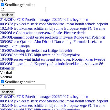
Scrollbar gebruiken
opslaan
2
14:30
De FOK!Voetbalmanager 2026/2027 is begonnen
0
03:37
Ajax veel te sterk voor Shelbourne, maar houdt schade beperkt
1
02:34
Nieuwkomers schitteren bij ruime Europese zege FC Twente
2
06/08
Le Court wint na nerveuze finale, Pieterse derde
1
06/08
Lemmen boekt eerste profzege in zware Ronde van Polen-rit
3
05/08
Geen Qatar en Abu Dhabi? Dan eindigt Formule 1-seizoen
mogelijk in Europa
1
05/08
Vollering de sterkste na lastige heuvelrit
3
05/08
Gedurfd NEC blijft overeind bij Olympiakos
1
04/08
Reusser wint tijdrit en neemt geel over, Nooijen knap tweede
0
03/08
Haugset houdt Kopecky af na indrukwekkende solo van 86
kilometer
Voetbal
Voetbal
Scrollbar gebruiken
opslaan
2
14:30
De FOK!Voetbalmanager 2026/2027 is begonnen
0
03:37
Ajax veel te sterk voor Shelbourne, maar houdt schade beperkt
1
02:34
Nieuwkomers schitteren bij ruime Europese zege FC Twente
3
05/08
Gedurfd NEC blijft overeind bij Olympiakos