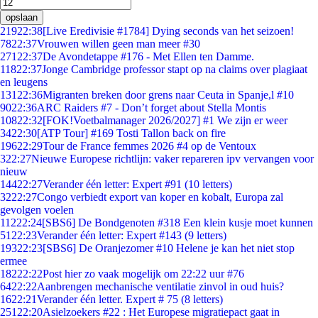
opslaan
219
22:38
[Live Eredivisie #1784] Dying seconds van het seizoen!
78
22:37
Vrouwen willen geen man meer #30
271
22:37
De Avondetappe #176 - Met Ellen ten Damme.
118
22:37
Jonge Cambridge professor stapt op na claims over plagiaat
en leugens
131
22:36
Migranten breken door grens naar Ceuta in Spanje,l #10
90
22:36
ARC Raiders #7 - Don’t forget about Stella Montis
108
22:32
[FOK!Voetbalmanager 2026/2027] #1 We zijn er weer
34
22:30
[ATP Tour] #169 Tosti Tallon back on fire
196
22:29
Tour de France femmes 2026 #4 op de Ventoux
3
22:27
Nieuwe Europese richtlijn: vaker repareren ipv vervangen voor
nieuw
144
22:27
Verander één letter: Expert #91 (10 letters)
32
22:27
Congo verbiedt export van koper en kobalt, Europa zal
gevolgen voelen
112
22:24
[SBS6] De Bondgenoten #318 Een klein kusje moet kunnen
51
22:23
Verander één letter: Expert #143 (9 letters)
193
22:23
[SBS6] De Oranjezomer #10 Helene je kan het niet stop
ermee
182
22:22
Post hier zo vaak mogelijk om 22:22 uur #76
64
22:22
Aanbrengen mechanische ventilatie zinvol in oud huis?
16
22:21
Verander één letter. Expert # 75 (8 letters)
251
22:20
Asielzoekers #22 : Het Europese migratiepact gaat in