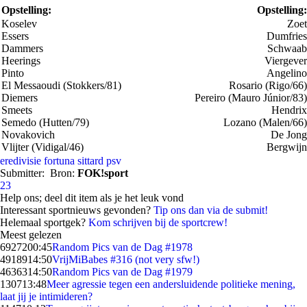
Opstelling:
Opstelling:
Koselev
Zoet
Essers
Dumfries
Dammers
Schwaab
Heerings
Viergever
Pinto
Angelino
El Messaoudi (Stokkers/81)
Rosario (Rigo/66)
Diemers
Pereiro (Mauro Júnior/83)
Smeets
Hendrix
Semedo (Hutten/79)
Lozano (Malen/66)
Novakovich
De Jong
Vlijter (Vidigal/46)
Bergwijn
eredivisie
fortuna sittard
psv
Submitter:
Bron:
FOK!sport
23
Help ons; deel dit item als je het leuk vond
Interessant sportnieuws gevonden?
Tip ons dan via de submit!
Helemaal sportgek?
Kom schrijven bij de sportcrew!
Meest gelezen
69272
00:45
Random Pics van de Dag #1978
49189
14:50
VrijMiBabes #316 (not very sfw!)
46363
14:50
Random Pics van de Dag #1979
1307
13:48
Meer agressie tegen een andersluidende politieke mening,
laat jij je intimideren?