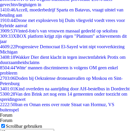
gevechtsvliegtuigen in
14
10:46
Accell, moederbedrijf Sparta en Batavus, vraagt uitstel van
betaling aan
19
10:44
Drone met explosieven bij Duits vliegveld voedt vrees voor
hybride aanval
39
09:53
Vinted-foto's van vrouwen massaal gedeeld op seksfora
3
09:33
XBOX platform krijgt zijn eigen "Platinum" achievements dit
jaar
46
09:22
Progressieve Democraat El-Sayed wint nipt voorverkiezing
Michigan
34
08:18
Wakker Dier dient klacht in tegen insectenfabriek Protix om
duurzaamheidsclaims
85
04:44
'Witte' mannen discrimineren is volgens OM geen enkel
probleem
27
03:06
Doden bij Oekraïense droneaanvallen op Moskou en Sint-
Petersburg
34
01:01
Kind overleden na aanrijding door AH-bestelbus in Dordrecht
53
00:28
Van den Brink zet nog eens 14 gemeenten onder toezicht om
spreidingswet
22
22:50
Iran en Oman eens over route Straat van Hormuz, VS
buitenspel
Forum
Forum
Scrollbar gebruiken