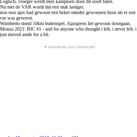
Logisch, vroeger werdt men kampioen door dit soort falen.
Nu met de VAR wordt dat een stuk lastiger.
nou nou ajax had gewoon een beker minder gewonnen hoor als er een
var was geweest.
Wamberto stond 10km buitenspel. Ajaxgrens liet gewoon doorgaan.
Monza 2021: RIC #1 - and for anyone who thought i left, i never left. i
just moved aside for a bit.
▼ Advertentie door Refinery89