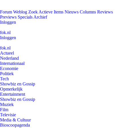
Forum
Weblog
Zoek
Actieve Items
Nieuws
Columns
Reviews
Previews
Specials
Archief
Inloggen
fok.nl
Inloggen
fok.nl
Actueel
Nederland
Internationaal
Economie
Politiek
Tech
Showbiz en Gossip
Opmerkelijk
Entertainment
Showbiz en Gossip
Muziek
Film
Televisie
Media & Cultuur
Bioscoopagenda