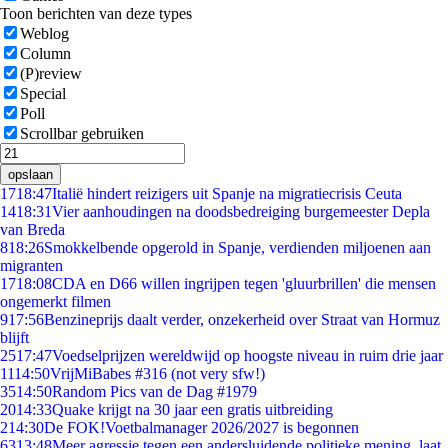
Toon berichten van deze types
Weblog
Column
(P)review
Special
Poll
Scrollbar gebruiken
opslaan
17
18:47
Italië hindert reizigers uit Spanje na migratiecrisis Ceuta
14
18:31
Vier aanhoudingen na doodsbedreiging burgemeester Depla
van Breda
8
18:26
Smokkelbende opgerold in Spanje, verdienden miljoenen aan
migranten
17
18:08
CDA en D66 willen ingrijpen tegen 'gluurbrillen' die mensen
ongemerkt filmen
9
17:56
Benzineprijs daalt verder, onzekerheid over Straat van Hormuz
blijft
25
17:47
Voedselprijzen wereldwijd op hoogste niveau in ruim drie jaar
11
14:50
VrijMiBabes #316 (not very sfw!)
35
14:50
Random Pics van de Dag #1979
20
14:33
Quake krijgt na 30 jaar een gratis uitbreiding
2
14:30
De FOK!Voetbalmanager 2026/2027 is begonnen
63
13:48
Meer agressie tegen een andersluidende politieke mening, laat