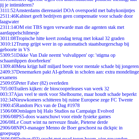
jij je intimideren?
31
11:52
Amsterdams dierenasiel DOA overspoeld met babykonijntjes
25
11:46
Kabinet geeft bedrijven geen compensatie voor schade door
laagwater
23
11:14
OM eist TBS tegen verwarde man die agenten stak met
aardappelschilmesje
30
11:08
Tropische hitte keert zondag terug met lokaal 32 graden
30
10:12
Trump grijpt weer in op automatisch staatsburgerschap bij
geboorte in VS
53
09:51
Dikke Van Dale neemt 'vulvalippen' op: 'stigma op
schaamlippen doorbreken'
13
09:40
Meta krijgt half miljard boete voor mentale schade bij jongeren
24
09:37
Denemarken pakt AI-gebruik in scholen aan: extra mondelinge
examens
25
09:05
Peter Faber (82) overleden
7
05:00
Trailers kijken: de bioscoopreleases van week 32
0
03:37
Ajax veel te sterk voor Shelbourne, maar houdt schade beperkt
1
02:34
Nieuwkomers schitteren bij ruime Europese zege FC Twente
19
00:45
Random Pics van de Dag #1978
15
06/08
Ontslagen bij Halo Studios na Campaign Evolved
19
06/08
PS5-doos waarschuwt voor einde fysieke games
2
06/08
Le Court wint na nerveuze finale, Pieterse derde
29
06/08
NPO-manager Menno de Boer geschorst na dickpic in
groepsapp
36
06/08
Duitser (93) crasht met quad tegen boom, vier gewonden