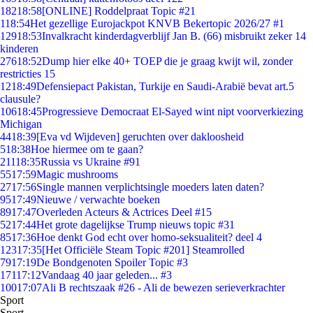
182
18:58
[ONLINE] Roddelpraat Topic #21
1
18:54
Het gezellige Eurojackpot KNVB Bekertopic 2026/27 #1
129
18:53
Invalkracht kinderdagverblijf Jan B. (66) misbruikt zeker 14
kinderen
276
18:52
Dump hier elke 40+ TOEP die je graag kwijt wil, zonder
restricties 15
12
18:49
Defensiepact Pakistan, Turkije en Saudi-Arabië bevat art.5
clausule?
106
18:45
Progressieve Democraat El-Sayed wint nipt voorverkiezing
Michigan
44
18:39
[Eva vd Wijdeven] geruchten over dakloosheid
5
18:38
Hoe hiermee om te gaan?
211
18:35
Russia vs Ukraine #91
55
17:59
Magic mushrooms
27
17:56
Single mannen verplichtsingle moeders laten daten?
95
17:49
Nieuwe / verwachte boeken
89
17:47
Overleden Acteurs & Actrices Deel #15
52
17:44
Het grote dagelijkse Trump nieuws topic #31
85
17:36
Hoe denkt God echt over homo-seksualiteit? deel 4
123
17:35
[Het Officiële Steam Topic #201] Steamrolled
79
17:19
De Bondgenoten Spoiler Topic #3
171
17:12
Vandaag 40 jaar geleden... #3
100
17:07
Ali B rechtszaak #26 - Ali de bewezen serieverkrachter
Sport
Sport