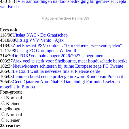
430
18:31
Vier aanhoudingen na doodsbedreiging burgemeester Depla
van Breda
▼ Advertentie door Refinery89
Lees ook
1
18/08
Uitslag NAC - De Graafschap
45
18/08
Uitslag VVV-Venlo - Ajax
4
18/08
Zoet koestert PSV-contract: "Ik moet ieder weekend spelen"
12
17/08
Uitslag FC Groningen - Willem II
2
14:30
De FOK!Voetbalmanager 2026/2027 is begonnen
0
03:37
Ajax veel te sterk voor Shelbourne, maar houdt schade beperkt
1
02:34
Nieuwkomers schitteren bij ruime Europese zege FC Twente
2
06/08
Le Court wint na nerveuze finale, Pieterse derde
1
06/08
Lemmen boekt eerste profzege in zware Ronde van Polen-rit
3
05/08
Geen Qatar en Abu Dhabi? Dan eindigt Formule 1-seizoen
mogelijk in Europa
Font-grootte:
Normaal
Kleiner
regelhoogte :
Normaal
Kleiner
23 reacties