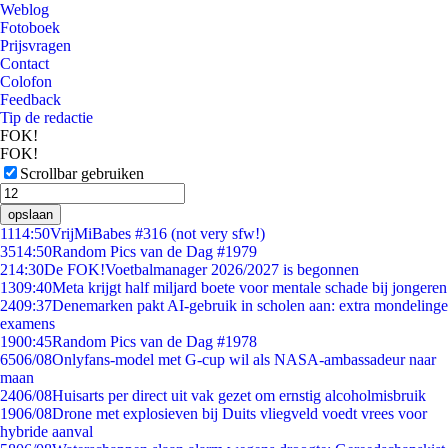
Weblog
Fotoboek
Prijsvragen
Contact
Colofon
Feedback
Tip de redactie
FOK!
FOK!
Scrollbar gebruiken
opslaan
11
14:50
VrijMiBabes #316 (not very sfw!)
35
14:50
Random Pics van de Dag #1979
2
14:30
De FOK!Voetbalmanager 2026/2027 is begonnen
13
09:40
Meta krijgt half miljard boete voor mentale schade bij jongeren
24
09:37
Denemarken pakt AI-gebruik in scholen aan: extra mondelinge
examens
19
00:45
Random Pics van de Dag #1978
65
06/08
Onlyfans-model met G-cup wil als NASA-ambassadeur naar
maan
24
06/08
Huisarts per direct uit vak gezet om ernstig alcoholmisbruik
19
06/08
Drone met explosieven bij Duits vliegveld voedt vrees voor
hybride aanval