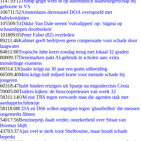
1147
10:12
Trump grijpt weer in op automatisch staatsburgerschap bij
geboorte in VS
1067
11:52
Amsterdams dierenasiel DOA overspoeld met
babykonijntjes
1055
09:51
Dikke Van Dale neemt 'vulvalippen' op: 'stigma op
schaamlippen doorbreken'
1018
09:05
Peter Faber (82) overleden
892
11:46
Kabinet geeft bedrijven geen compensatie voor schade door
laagwater
848
11:08
Tropische hitte keert zondag terug met lokaal 32 graden
808
09:37
Denemarken pakt AI-gebruik in scholen aan: extra
mondelinge examens
693
14:33
Quake krijgt na 30 jaar een gratis uitbreiding
665
09:40
Meta krijgt half miljard boete voor mentale schade bij
jongeren
603
18:47
Italië hindert reizigers uit Spanje na migratiecrisis Ceuta
590
05:00
Trailers kijken: de bioscoopreleases van week 32
583
11:14
OM eist TBS tegen verwarde man die agenten stak met
aardappelschilmesje
581
18:08
CDA en D66 willen ingrijpen tegen 'gluurbrillen' die mensen
ongemerkt filmen
540
17:56
Benzineprijs daalt verder, onzekerheid over Straat van
Hormuz blijft
437
03:37
Ajax veel te sterk voor Shelbourne, maar houdt schade
beperkt