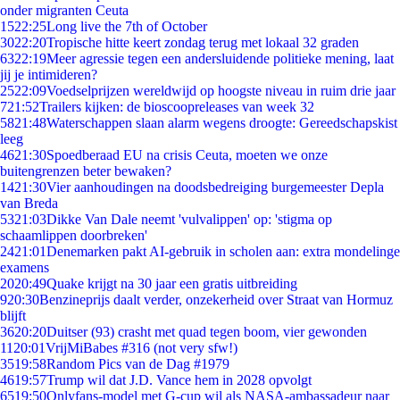
onder migranten Ceuta
15
22:25
Long live the 7th of October
30
22:20
Tropische hitte keert zondag terug met lokaal 32 graden
63
22:19
Meer agressie tegen een andersluidende politieke mening, laat
jij je intimideren?
25
22:09
Voedselprijzen wereldwijd op hoogste niveau in ruim drie jaar
7
21:52
Trailers kijken: de bioscoopreleases van week 32
58
21:48
Waterschappen slaan alarm wegens droogte: Gereedschapskist
leeg
46
21:30
Spoedberaad EU na crisis Ceuta, moeten we onze
buitengrenzen beter bewaken?
14
21:30
Vier aanhoudingen na doodsbedreiging burgemeester Depla
van Breda
53
21:03
Dikke Van Dale neemt 'vulvalippen' op: 'stigma op
schaamlippen doorbreken'
24
21:01
Denemarken pakt AI-gebruik in scholen aan: extra mondelinge
examens
20
20:49
Quake krijgt na 30 jaar een gratis uitbreiding
9
20:30
Benzineprijs daalt verder, onzekerheid over Straat van Hormuz
blijft
36
20:20
Duitser (93) crasht met quad tegen boom, vier gewonden
11
20:01
VrijMiBabes #316 (not very sfw!)
35
19:58
Random Pics van de Dag #1979
46
19:57
Trump wil dat J.D. Vance hem in 2028 opvolgt
65
19:50
Onlyfans-model met G-cup wil als NASA-ambassadeur naar