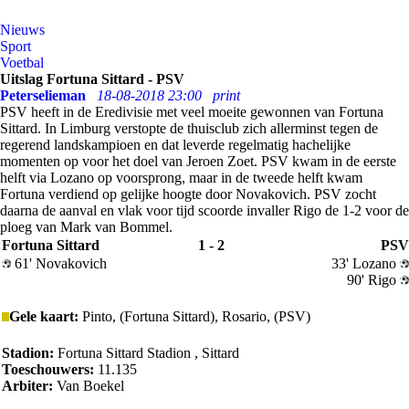
Nieuws
Sport
Voetbal
Uitslag Fortuna Sittard - PSV
Peterselieman
18-08-2018 23:00
print
PSV heeft in de Eredivisie met veel moeite gewonnen van Fortuna
Sittard. In Limburg verstopte de thuisclub zich allerminst tegen de
regerend landskampioen en dat leverde regelmatig hachelijke
momenten op voor het doel van Jeroen Zoet. PSV kwam in de eerste
helft via Lozano op voorsprong, maar in de tweede helft kwam
Fortuna verdiend op gelijke hoogte door Novakovich. PSV zocht
daarna de aanval en vlak voor tijd scoorde invaller Rigo de 1-2 voor de
ploeg van Mark van Bommel.
Fortuna Sittard
1 - 2
PSV
61' Novakovich
33' Lozano
90' Rigo
Gele kaart:
Pinto, (Fortuna Sittard), Rosario, (PSV)
Stadion:
Fortuna Sittard Stadion , Sittard
Toeschouwers:
11.135
Arbiter:
Van Boekel