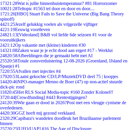
173
21:28
Wat is jullie binnenhuistemperatuur? #81 Horrorzomer
100
21:28
Teltopic #1563 tel door en door en door....
17
21:26
[HBO] Stuart Fails to Save the Universe (Big Bang Theory
spinoff)
44
21:25
Jezelf gelukkig voelen als vrijgezelle vijftiger
42
21:19
Eeuwig voortleven
248
21:13
[Videoland] B&B vol liefde 6de seizoen #1 voor de
vooruitkijkers
24
21:12
Op vakantie met (kleine) kinderen #30
143
21:08
Zaken waar je je echt dood aan ergert #17 - Werklui
248
20:58
Afbeeldingen die je gemaakt hebt met AI
255
20:58
Totale zonsverduistering 12-08-2026 (Groenland, IJsland en
Spanje) #1
72
20:55
Afvallen met injecties #4
179
20:53
Laatst gekochte CD/LP/MuziekDVD deel 75 | koopjes
144
20:46
NPO-manager Menno de Boer (47) op non-actief stuurde
dick-pic rond
118
20:45
Het RLS Social Media-topic #160 Zonder Kolonel!!
37
20:44
[Crowdfunding] #443 Rentestijgingen?
241
20:39
Wie gaan er dood in 2026?Post met een vleugje cynisme de
overledenen.
44
20:30
GGZ heeft mij gezond verklaard.
23
20:29
Capibara's wandelen doodleuk het Braziliaanse parlement
binnen
257
20:25
[UFO/UAP] #16 The Age of Disclosure