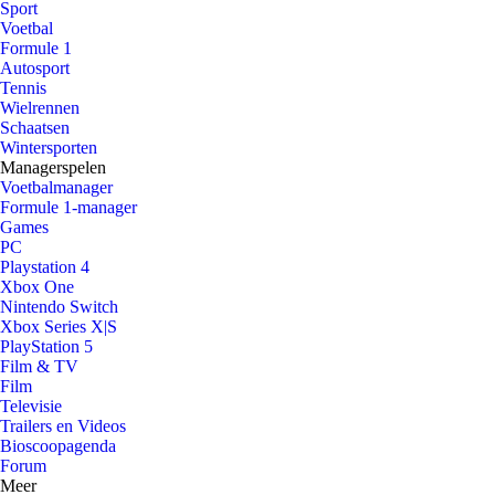
Sport
Voetbal
Formule 1
Autosport
Tennis
Wielrennen
Schaatsen
Wintersporten
Managerspelen
Voetbalmanager
Formule 1-manager
Games
PC
Playstation 4
Xbox One
Nintendo Switch
Xbox Series X|S
PlayStation 5
Film & TV
Film
Televisie
Trailers en Videos
Bioscoopagenda
Forum
Meer