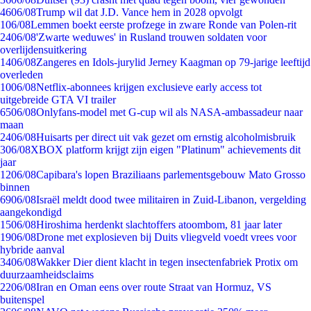
46
06/08
Trump wil dat J.D. Vance hem in 2028 opvolgt
1
06/08
Lemmen boekt eerste profzege in zware Ronde van Polen-rit
24
06/08
'Zwarte weduwes' in Rusland trouwen soldaten voor
overlijdensuitkering
14
06/08
Zangeres en Idols-jurylid Jerney Kaagman op 79-jarige leeftijd
overleden
10
06/08
Netflix-abonnees krijgen exclusieve early access tot
uitgebreide GTA VI trailer
65
06/08
Onlyfans-model met G-cup wil als NASA-ambassadeur naar
maan
24
06/08
Huisarts per direct uit vak gezet om ernstig alcoholmisbruik
3
06/08
XBOX platform krijgt zijn eigen "Platinum" achievements dit
jaar
12
06/08
Capibara's lopen Braziliaans parlementsgebouw Mato Grosso
binnen
69
06/08
Israël meldt dood twee militairen in Zuid-Libanon, vergelding
aangekondigd
15
06/08
Hiroshima herdenkt slachtoffers atoombom, 81 jaar later
19
06/08
Drone met explosieven bij Duits vliegveld voedt vrees voor
hybride aanval
34
06/08
Wakker Dier dient klacht in tegen insectenfabriek Protix om
duurzaamheidsclaims
22
06/08
Iran en Oman eens over route Straat van Hormuz, VS
buitenspel