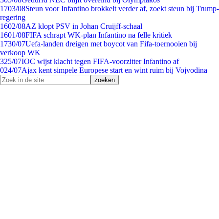
17
03/08
Steun voor Infantino brokkelt verder af, zoekt steun bij Trump-
regering
16
02/08
AZ klopt PSV in Johan Cruijff-schaal
16
01/08
FIFA schrapt WK-plan Infantino na felle kritiek
17
30/07
Uefa-landen dreigen met boycot van Fifa-toernooien bij
verkoop WK
3
25/07
IOC wijst klacht tegen FIFA-voorzitter Infantino af
0
24/07
Ajax kent simpele Europese start en wint ruim bij Vojvodina