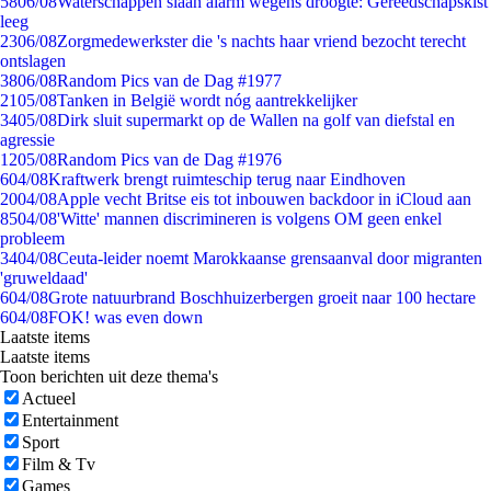
58
06/08
Waterschappen slaan alarm wegens droogte: Gereedschapskist
leeg
23
06/08
Zorgmedewerkster die 's nachts haar vriend bezocht terecht
ontslagen
38
06/08
Random Pics van de Dag #1977
21
05/08
Tanken in België wordt nóg aantrekkelijker
34
05/08
Dirk sluit supermarkt op de Wallen na golf van diefstal en
agressie
12
05/08
Random Pics van de Dag #1976
6
04/08
Kraftwerk brengt ruimteschip terug naar Eindhoven
20
04/08
Apple vecht Britse eis tot inbouwen backdoor in iCloud aan
85
04/08
'Witte' mannen discrimineren is volgens OM geen enkel
probleem
34
04/08
Ceuta-leider noemt Marokkaanse grensaanval door migranten
'gruweldaad'
6
04/08
Grote natuurbrand Boschhuizerbergen groeit naar 100 hectare
6
04/08
FOK! was even down
Laatste items
Laatste items
Toon berichten uit deze thema's
Actueel
Entertainment
Sport
Film & Tv
Games