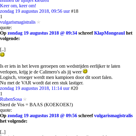
Binnen de lijntjes kleuren
Keer om, keer om!
zondag 19 augustus 2018, 09:56 uur
#18
1
vulgarismagistralis
quote:
Op
zondag 19 augustus 2018 @ 09:34
schreef
KlapMongeaul
het
volgende:
[..]
Is er iets in het leven geroepen om wedstrijden eerlijker te laten
verlopen, krijg je de Calimero's als jij weer
Logisch, vroeger werdt men kampioen door dit soort falen.
Nu met de VAR wordt dat een stuk lastiger.
zondag 19 augustus 2018, 11:14 uur
#20
1
RubenSosa
Sierd de Vos = BAAS (KOEKOEK!)
quote:
Op
zondag 19 augustus 2018 @ 09:56
schreef
vulgarismagistralis
het volgende:
[..]