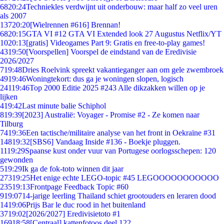
68
20:24
Techniekles verdwijnt uit onderbouw: maar half zo veel uren
als 2007
137
20:20
[Wielrennen #616] Brennan!
68
20:15
GTA VI #12 GTA VI Extended look 27 Augustus Netflix/YT
10
20:13
[gratis] Videogames Part 9: Gratis en free-to-play games!
43
19:50
[Voorspellen] Voorspel de eindstand van de Eredivisie
2026/2027
7
19:48
Dries Roelvink spreekt vakantieganger aan om gele zwembroek
49
19:46
Woningtekort: dus ga je woningen slopen, logisch
241
19:46
Top 2000 Editie 2025 #243 Alle dikzakken willen op je
lijken
4
19:42
Last minute balie Schiphol
8
19:39
[2023] Australië: Voyager - Promise #2 - Ze komen naar
Tilburg
74
19:36
Een tactische/militaire analyse van het front in Oekraïne #31
148
19:32
[SBS6] Vandaag Inside #136 - Boekje pluggen.
11
19:29
Spaanse kust onder vuur van Portugese oorlogsschepen: 120
gewonden
5
19:29
Ik ga de fok-toto winnen dit jaar
273
19:25
Het enige echte LEGO-topic #45 LEGOOOOOOOOOOO
235
19:13
Frontpage Feedback Topic #60
9
19:07
14-jarige leerling Thailand schiet grootouders en leraren dood
14
19:06
Prijs Bar le duc rood in het buitenland
37
19:02
[2026/2027] Eredivisietoto #1
169
18:58
[Centraal] kattenfotoos deel 122