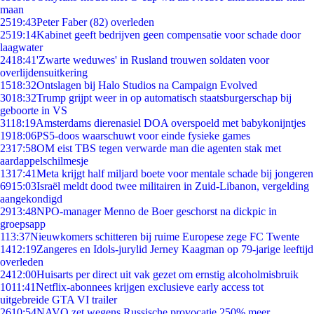
maan
25
19:43
Peter Faber (82) overleden
25
19:14
Kabinet geeft bedrijven geen compensatie voor schade door
laagwater
24
18:41
'Zwarte weduwes' in Rusland trouwen soldaten voor
overlijdensuitkering
15
18:32
Ontslagen bij Halo Studios na Campaign Evolved
30
18:32
Trump grijpt weer in op automatisch staatsburgerschap bij
geboorte in VS
31
18:19
Amsterdams dierenasiel DOA overspoeld met babykonijntjes
19
18:06
PS5-doos waarschuwt voor einde fysieke games
23
17:58
OM eist TBS tegen verwarde man die agenten stak met
aardappelschilmesje
13
17:41
Meta krijgt half miljard boete voor mentale schade bij jongeren
69
15:03
Israël meldt dood twee militairen in Zuid-Libanon, vergelding
aangekondigd
29
13:48
NPO-manager Menno de Boer geschorst na dickpic in
groepsapp
1
13:37
Nieuwkomers schitteren bij ruime Europese zege FC Twente
14
12:19
Zangeres en Idols-jurylid Jerney Kaagman op 79-jarige leeftijd
overleden
24
12:00
Huisarts per direct uit vak gezet om ernstig alcoholmisbruik
10
11:41
Netflix-abonnees krijgen exclusieve early access tot
uitgebreide GTA VI trailer
26
10:54
NAVO zet wegens Russische provocatie 250% meer