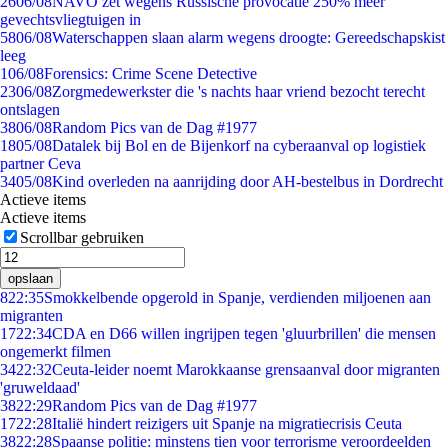
26
06/08
NAVO zet wegens Russische provocatie 250% meer
gevechtsvliegtuigen in
58
06/08
Waterschappen slaan alarm wegens droogte: Gereedschapskist
leeg
1
06/08
Forensics: Crime Scene Detective
23
06/08
Zorgmedewerkster die 's nachts haar vriend bezocht terecht
ontslagen
38
06/08
Random Pics van de Dag #1977
18
05/08
Datalek bij Bol en de Bijenkorf na cyberaanval op logistiek
partner Ceva
34
05/08
Kind overleden na aanrijding door AH-bestelbus in Dordrecht
Actieve items
Actieve items
Scrollbar gebruiken
opslaan
8
22:35
Smokkelbende opgerold in Spanje, verdienden miljoenen aan
migranten
17
22:34
CDA en D66 willen ingrijpen tegen 'gluurbrillen' die mensen
ongemerkt filmen
34
22:32
Ceuta-leider noemt Marokkaanse grensaanval door migranten
'gruweldaad'
38
22:29
Random Pics van de Dag #1977
17
22:28
Italië hindert reizigers uit Spanje na migratiecrisis Ceuta
38
22:28
Spaanse politie: minstens tien voor terrorisme veroordeelden