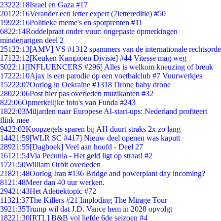
232
22:18
Israel en Gaza #17
201
22:16
Verander een letter expert (7lettereditie) #50
199
22:16
Politieke meme's en spotprenten #11
68
22:14
Roddelpraat onder vuur: ongepaste opmerkingen
minderjarigen deel 2
251
22:13
[AMV] VS #1312 spammers van de internationale rechtsorde
171
22:12
[Keuken Kampioen Divisie] #44 Vitesse mag weg
50
22:11
[INFLUENCERS #296] Alles is welkom kneuzing of breuk
172
22:10
Ajax is een parodie op een voetbalclub #7 Vuurwerkjes
152
22:07
Oorlog in Oekraïne #1318 Drone baby drone
280
22:06
Post hier pas overleden muzikanten #32
8
22:06
Opmerkelijke foto's van Funda #243
18
22:03
Miljarden naar Europese AI-start-ups: Nederland profiteert
flink mee
94
22:02
Koopzegels sparen bij AH duurt straks 2x zo lang
144
21:59
[WLR SC #417] Nieuw deel openen was kaputt
289
21:55
[Dagboek] Veel aan hoofd - Deel 27
161
21:54
Via Pecunia - Het geld ligt op straat! #2
17
21:50
William Orbit overleden
218
21:48
Oorlog Iran #136 Bridge and powerplant day incoming?
81
21:48
Meer dan 40 uur werken.
294
21:43
Het Atletiektopic #72
113
21:37
The Killers #21 Imploding The Mirage Tour
39
21:35
Trump wil dat J.D. Vance hem in 2028 opvolgt
182
21:30
[RTL] B&B vol liefde 6de seizoen #4