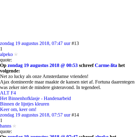
zondag 19 augustus 2018, 07:47 uur
#13
1
alpeko
quote:
Op
zondag 19 augustus 2018 @ 00:53
schreef
Carme-lita
het
volgende:
Net zo lucky als onze Amsterdamse vrienden!
Ajax domineerde maar maakte de kansen niet af. Fortuna daarentegen
was zeker niet de mindere gisteravond. In tegendeel.
ALT F4
Het Binnenhofklasje - Handenarbeid
Binnen de lijntjes kleuren
Keer om, keer om!
zondag 19 augustus 2018, 07:57 uur
#14
1
hanns
quote:
Op
zondag 19 augustus 2018 @ 07:47
schreef
alpeko
het