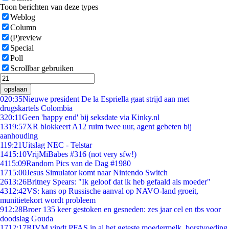
Toon berichten van deze types
Weblog
Column
(P)review
Special
Poll
Scrollbar gebruiken
opslaan
0
20:35
Nieuwe president De la Espriella gaat strijd aan met
drugskartels Colombia
3
20:11
Geen 'happy end' bij seksdate via Kinky.nl
13
19:57
XR blokkeert A12 ruim twee uur, agent gebeten bij
aanhouding
1
19:21
Uitslag NEC - Telstar
14
15:10
VrijMiBabes #316 (not very sfw!)
41
15:09
Random Pics van de Dag #1980
17
15:00
Jesus Simulator komt naar Nintendo Switch
26
13:26
Britney Spears: "Ik geloof dat ik heb gefaald als moeder"
43
12:42
VS: kans op Russische aanval op NAVO-land groeit,
munitietekort wordt probleem
9
12:28
Broer 135 keer gestoken en gesneden: zes jaar cel en tbs voor
doodslag Gouda
17
12:17
RIVM vindt PFAS in al het geteste moedermelk, borstvoeding