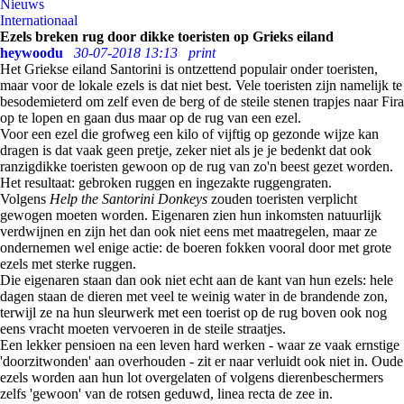
Nieuws
Internationaal
Ezels breken rug door dikke toeristen op Grieks eiland
heywoodu
30-07-2018 13:13
print
Het Griekse eiland Santorini is ontzettend populair onder toeristen,
maar voor de lokale ezels is dat niet best. Vele toeristen zijn namelijk te
besodemieterd om zelf even de berg of de steile stenen trapjes naar Fira
op te lopen en gaan dus maar op de rug van een ezel.
Voor een ezel die grofweg een kilo of vijftig op gezonde wijze kan
dragen is dat vaak geen pretje, zeker niet als je je bedenkt dat ook
ranzigdikke toeristen gewoon op de rug van zo'n beest gezet worden.
Het resultaat: gebroken ruggen en ingezakte ruggengraten.
Volgens
Help the Santorini Donkeys
zouden toeristen verplicht
gewogen moeten worden. Eigenaren zien hun inkomsten natuurlijk
verdwijnen en zijn het dan ook niet eens met maatregelen, maar ze
ondernemen wel enige actie: de boeren fokken vooral door met grote
ezels met sterke ruggen.
Die eigenaren staan dan ook niet echt aan de kant van hun ezels: hele
dagen staan de dieren met veel te weinig water in de brandende zon,
terwijl ze na hun sleurwerk met een toerist op de rug boven ook nog
eens vracht moeten vervoeren in de steile straatjes.
Een lekker pensioen na een leven hard werken - waar ze vaak ernstige
'doorzitwonden' aan overhouden - zit er naar verluidt ook niet in. Oude
ezels worden aan hun lot overgelaten of volgens dierenbeschermers
zelfs 'gewoon' van de rotsen geduwd, linea recta de zee in.