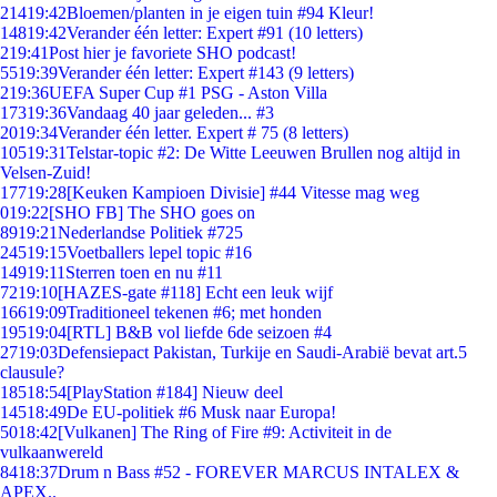
214
19:42
Bloemen/planten in je eigen tuin #94 Kleur!
148
19:42
Verander één letter: Expert #91 (10 letters)
2
19:41
Post hier je favoriete SHO podcast!
55
19:39
Verander één letter: Expert #143 (9 letters)
2
19:36
UEFA Super Cup #1 PSG - Aston Villa
173
19:36
Vandaag 40 jaar geleden... #3
20
19:34
Verander één letter. Expert # 75 (8 letters)
105
19:31
Telstar-topic #2: De Witte Leeuwen Brullen nog altijd in
Velsen-Zuid!
177
19:28
[Keuken Kampioen Divisie] #44 Vitesse mag weg
0
19:22
[SHO FB] The SHO goes on
89
19:21
Nederlandse Politiek #725
245
19:15
Voetballers lepel topic #16
149
19:11
Sterren toen en nu #11
72
19:10
[HAZES-gate #118] Echt een leuk wijf
166
19:09
Traditioneel tekenen #6; met honden
195
19:04
[RTL] B&B vol liefde 6de seizoen #4
27
19:03
Defensiepact Pakistan, Turkije en Saudi-Arabië bevat art.5
clausule?
185
18:54
[PlayStation #184] Nieuw deel
145
18:49
De EU-politiek #6 Musk naar Europa!
50
18:42
[Vulkanen] The Ring of Fire #9: Activiteit in de
vulkaanwereld
84
18:37
Drum n Bass #52 - FOREVER MARCUS INTALEX &
APEX..