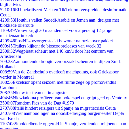
blijft advies
52
10:16
EU bekritiseert Meta en TikTok om verspreiden desinformatie
Ceuta
42
09:53
Houthi's vallen Saoedi-Arabië en Jemen aan, dreigen met
blokkade olieroute
11
09:49
Vrouw krijgt 30 maanden cel voor afpersing 12-jarige
misdienaar in kerk
42
09:46
PostNL-bezorger steekt bewoner na ruzie over pakket
6
09:45
Trailers kijken: de bioscoopreleases van week 32
25
09:32
Wegpiraat scheurt met 146 km/u door het centrum van
Amsterdam
7
09:28
Aanhoudende droogte veroorzaakt scheuren in dijken Zuid-
Holland
0
08:59
Van de Zandschulp overleeft matchpoints, ook Griekspoor
verder in Montreal
1
08:56
Excelsior opent seizoen met ruime zege op promovendus
Cambuur
2
08:35
Nieuw te streamen in augustus
4
04:46
Niewiadoma profiteert van pokerspel en grijpt geel op Ventoux
35
00:07
Random Pics van de Dag #1979
27
07/08
Italië hindert reizigers uit Spanje na migratiecrisis Ceuta
24
07/08
Vier aanhoudingen na doodsbedreiging burgemeester Depla
van Breda
11
07/08
Smokkelbende opgerold in Spanje, verdienden miljoenen aan
migranten