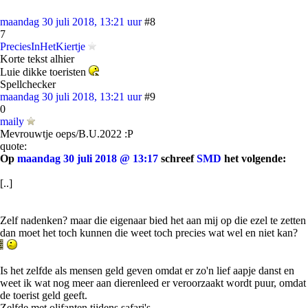
maandag 30 juli 2018, 13:21 uur
#8
7
PreciesInHetKiertje
Korte tekst alhier
Luie dikke toeristen
Spellchecker
maandag 30 juli 2018, 13:21 uur
#9
0
maily
Mevrouwtje oeps/B.U.2022 :P
quote:
Op
maandag 30 juli 2018 @ 13:17
schreef
SMD
het volgende:
[..]
Zelf nadenken? maar die eigenaar bied het aan mij op die ezel te zetten
dan moet het toch kunnen die weet toch precies wat wel en niet kan?
Is het zelfde als mensen geld geven omdat er zo'n lief aapje danst en
weet ik wat nog meer aan dierenleed er veroorzaakt wordt puur, omdat
de toerist geld geeft.
Zelfde met olifanten tijdens safari's ......