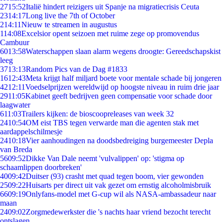
27
15:52
Italië hindert reizigers uit Spanje na migratiecrisis Ceuta
23
14:17
Long live the 7th of October
2
14:11
Nieuw te streamen in augustus
1
14:08
Excelsior opent seizoen met ruime zege op promovendus
Cambuur
60
13:58
Waterschappen slaan alarm wegens droogte: Gereedschapskist
leeg
37
13:13
Random Pics van de Dag #1833
16
12:43
Meta krijgt half miljard boete voor mentale schade bij jongeren
42
12:11
Voedselprijzen wereldwijd op hoogste niveau in ruim drie jaar
29
11:05
Kabinet geeft bedrijven geen compensatie voor schade door
laagwater
6
11:03
Trailers kijken: de bioscoopreleases van week 32
24
10:54
OM eist TBS tegen verwarde man die agenten stak met
aardappelschilmesje
24
10:18
Vier aanhoudingen na doodsbedreiging burgemeester Depla
van Breda
56
09:52
Dikke Van Dale neemt 'vulvalippen' op: 'stigma op
schaamlippen doorbreken'
40
09:42
Duitser (93) crasht met quad tegen boom, vier gewonden
25
09:22
Huisarts per direct uit vak gezet om ernstig alcoholmisbruik
66
09:19
Onlyfans-model met G-cup wil als NASA-ambassadeur naar
maan
24
09:02
Zorgmedewerkster die 's nachts haar vriend bezocht terecht
ontslagen