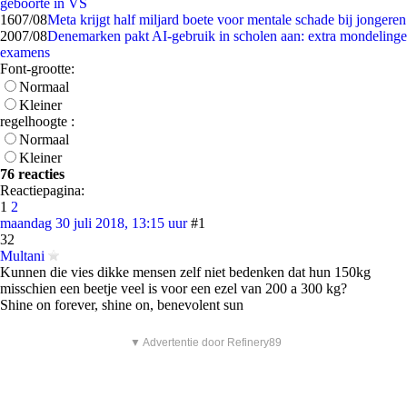
geboorte in VS
16
07/08
Meta krijgt half miljard boete voor mentale schade bij jongeren
20
07/08
Denemarken pakt AI-gebruik in scholen aan: extra mondelinge
examens
Font-grootte:
Normaal
Kleiner
regelhoogte :
Normaal
Kleiner
76 reacties
Reactiepagina:
1
2
maandag 30 juli 2018, 13:15 uur
#1
32
Multani
Kunnen die vies dikke mensen zelf niet bedenken dat hun 150kg
misschien een beetje veel is voor een ezel van 200 a 300 kg?
Shine on forever, shine on, benevolent sun
▼ Advertentie door Refinery89