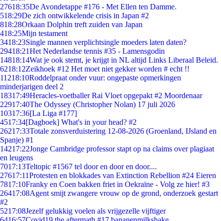
276
18:35
De Avondetappe #176 - Met Ellen ten Damme.
5
18:29
De zich ontwikkelende crisis in Japan #2
8
18:28
Orkaan Dolphin treft zuiden van Japan
4
18:25
Mijn testament
34
18:23
Single mannen verplichtsingle moeders laten daten?
294
18:21
Het Nederlandse tennis #35 - Lamensgodin
148
18:14
Wat je ook stemt, je krijgt in NL altijd Links Liberaal Beleid.
62
18:12
Zeikhoek #12 Het moet niet gekker worden # echt !!
112
18:10
Roddelpraat onder vuur: ongepaste opmerkingen
minderjarigen deel 2
183
17:49
Heracles-voetballer Rai Vloet opgepakt #2 Moordenaar
229
17:40
The Odyssey (Christopher Nolan) 17 juli 2026
103
17:36
[La Liga #177]
45
17:34
[Dagboek] What's in your head? #2
262
17:33
Totale zonsverduistering 12-08-2026 (Groenland, IJsland en
Spanje) #1
142
17:22
Jonge Cambridge professor stapt op na claims over plagiaat
en leugens
70
17:13
Teltopic #1567 tel door en door en door....
276
17:11
Protesten en blokkades van Extinction Rebellion #24 Eieren
78
17:10
Franky en Coen bakken friet in Oekraïne - Volg ze hier! #3
264
17:08
Agent smijt zwangere vrouw op de grond, onderzoek gestart
#2
52
17:08
Jezelf gelukkig voelen als vrijgezelle vijftiger
64
16:57
Covid19 the aftermath #17 bananenmilkshake