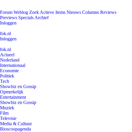
Forum
Weblog
Zoek
Actieve Items
Nieuws
Columns
Reviews
Previews
Specials
Archief
Inloggen
fok.nl
Inloggen
fok.nl
Actueel
Nederland
Internationaal
Economie
Politiek
Tech
Showbiz en Gossip
Opmerkelijk
Entertainment
Showbiz en Gossip
Muziek
Film
Televisie
Media & Cultuur
Bioscoopagenda