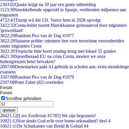
23
03:02
Quake krijgt na 30 jaar een gratis uitbreiding
11
23:30
Smokkelbende opgerold in Spanje, verdienden miljoenen aan
migranten
47
22:43
Trump wil dat J.D. Vance hem in 2028 opvolgt
34
22:32
Ceuta-leider noemt Marokkaanse grensaanval door migranten
'gruweldaad'
38
22:29
Random Pics van de Dag #1977
38
22:28
Spaanse politie: minstens tien voor terrorisme veroordeelden
onder migranten Ceuta
30
22:20
Tropische hitte keert zondag terug met lokaal 32 graden
46
21:30
Spoedberaad EU na crisis Ceuta, moeten we onze
buitengrenzen beter bewaken?
20
07/08
Denemarken pakt AI-gebruik in scholen aan: extra mondelinge
examens
35
07/08
Random Pics van de Dag #1979
25
07/08
Peter Faber (82) overleden
Forum
Forum
Scrollbar gebruiken
opslaan
284
21:12
[Live Eredivisie #1785] We zijn begonnen!
109
21:12
Hoe denkt God echt over homo-seksualiteit? deel 4
100
21:11
De Schatkamer van Beeld & Geluid #4