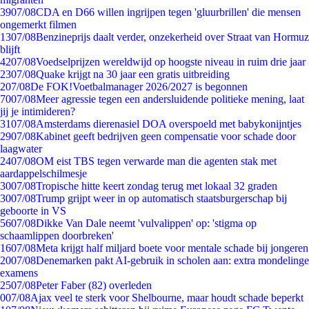
39
07/08
CDA en D66 willen ingrijpen tegen 'gluurbrillen' die mensen
ongemerkt filmen
13
07/08
Benzineprijs daalt verder, onzekerheid over Straat van Hormuz
blijft
42
07/08
Voedselprijzen wereldwijd op hoogste niveau in ruim drie jaar
23
07/08
Quake krijgt na 30 jaar een gratis uitbreiding
2
07/08
De FOK!Voetbalmanager 2026/2027 is begonnen
70
07/08
Meer agressie tegen een andersluidende politieke mening, laat
jij je intimideren?
31
07/08
Amsterdams dierenasiel DOA overspoeld met babykonijntjes
29
07/08
Kabinet geeft bedrijven geen compensatie voor schade door
laagwater
24
07/08
OM eist TBS tegen verwarde man die agenten stak met
aardappelschilmesje
30
07/08
Tropische hitte keert zondag terug met lokaal 32 graden
30
07/08
Trump grijpt weer in op automatisch staatsburgerschap bij
geboorte in VS
56
07/08
Dikke Van Dale neemt 'vulvalippen' op: 'stigma op
schaamlippen doorbreken'
16
07/08
Meta krijgt half miljard boete voor mentale schade bij jongeren
20
07/08
Denemarken pakt AI-gebruik in scholen aan: extra mondelinge
examens
25
07/08
Peter Faber (82) overleden
0
07/08
Ajax veel te sterk voor Shelbourne, maar houdt schade beperkt