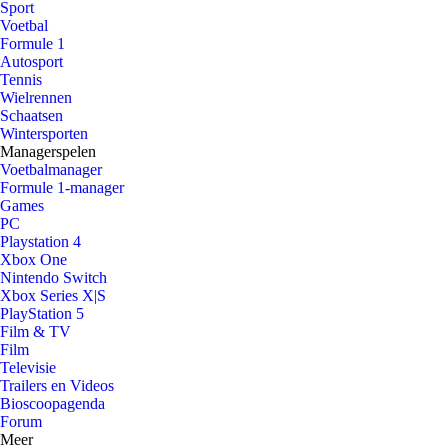
Sport
Voetbal
Formule 1
Autosport
Tennis
Wielrennen
Schaatsen
Wintersporten
Managerspelen
Voetbalmanager
Formule 1-manager
Games
PC
Playstation 4
Xbox One
Nintendo Switch
Xbox Series X|S
PlayStation 5
Film & TV
Film
Televisie
Trailers en Videos
Bioscoopagenda
Forum
Meer