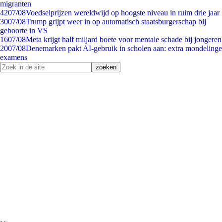
migranten
42
07/08
Voedselprijzen wereldwijd op hoogste niveau in ruim drie jaar
30
07/08
Trump grijpt weer in op automatisch staatsburgerschap bij
geboorte in VS
16
07/08
Meta krijgt half miljard boete voor mentale schade bij jongeren
20
07/08
Denemarken pakt AI-gebruik in scholen aan: extra mondelinge
examens