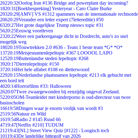
262
20:32
Oorlog Iran #136 Bridge and powerplant day incoming?
18
20:31
[Boekbespreking] Yesteryear - Caro Claire Burke
293
20:29
[AMV] VS #1312 spammers van de internationale rechtsorde
206
20:29
Verander een letter expert (7lettereditie) #50
63
20:27
Het grote dagelijkse Trump nieuws topic #31
56
20:25
Eeuwig voortleven
23
20:22
Weer een parkeergarage dicht in Dordrecht, auto's zo snel
mogelijk weg
180
20:19
Touwtrekken 2.0 #636 - Team 1 beste team *G* *O*
137
20:19
Meisjesnamenlepeltopic #367 LOOOOL LAPO
125
20:19
Buitenlandse steden lepeltopic #268
39
20:17
Dierenlepeltopic #150
37
20:16
Het hele alfabet #108 en 4letterwoord
229
20:15
Nederlandse plaatsnamen lepeltopic #213 elk gehucht met
een bord telt
40
20:14
Horrorfilms #33: Halloween
26
20:07
Twee zwaargewonden bij eenzijdig ongeval Zeeland.
52
20:05
OM-Teamleider met kinderporno is oud-directeur van twee
basisscholen
166
19:58
Dingen waar je enorm vrolijk van wordt #3
25
19:56
Natuur en Wild
16
19:54
Radio 2 #145 Ruud 66
47
19:47
[Netflix #210] TUDUM
212
19:43
[NL] Street View Quiz [#122] - Loogisch toch
101
19:43
De landelijke hittegolf van 2026