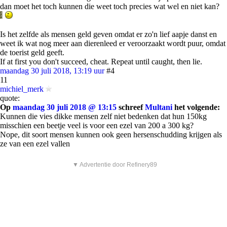
dan moet het toch kunnen die weet toch precies wat wel en niet kan?
Is het zelfde als mensen geld geven omdat er zo'n lief aapje danst en
weet ik wat nog meer aan dierenleed er veroorzaakt wordt puur, omdat
de toerist geld geeft.
If at first you don't succeed, cheat. Repeat until caught, then lie.
maandag 30 juli 2018, 13:19 uur
#4
11
michiel_merk
quote:
Op
maandag 30 juli 2018 @ 13:15
schreef
Multani
het volgende:
Kunnen die vies dikke mensen zelf niet bedenken dat hun 150kg
misschien een beetje veel is voor een ezel van 200 a 300 kg?
Nope, dit soort mensen kunnen ook geen hersenschudding krijgen als
ze van een ezel vallen
▼ Advertentie door Refinery89