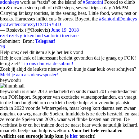
#donkeys
work as “taxis” on the island of
#Santorini
Forced to climb
up & down a steep path of c600 steps, several trips a day AM/PM.
Carrying fat lazy tourists, in the searing heat. Little food, water, rest or
breaks. Harnesses inflict cuts & sores. Boycott the
#SantoriniDonkeys
pic.twitter.com/ZyUXfOSY4D
— Rosievix (@Rosievix)
June 19, 2018
ezel
ezels
griekenland
santorini
toerisme
Submitter:
Bron:
Telegraaf
76
Help ons; deel dit item als je het leuk vond
Heb je een leuk of interessant bericht gevonden dat je graag op FOK!
terug ziet?
Tip ons dan via de submit!
Zoek jij altijd de leukste nieuwtjes en kun je daar leuk over schrijven?
Meld je aan als nieuwsposter!
heywoodu
heywoodu is sinds 2013 redactielid en sinds maart 2015 eindredacteur
van FOK!sport. Supporter van exotische wintersportlanden, en vraagt
in die hoedanigheid om een klein beetje hulp: zijn vriendin plaatste
zich in 2022 voor de Winterspelen, maar kreeg kort daarna een zwaar
ongeluk op weg naar die Spelen. Inmiddels is ze deels hersteld, en gaat
ze voor de Spelen van 2026, waar wel flinke kosten aan zitten. De
vechtlust is er en het trainen doet ze naast haar werk natuurlijk keihard,
maar elk beetje aan hulp is welkom.
Voor het hele verhaal en
wellicht een eurootje hulp kun je
hier
terecht!