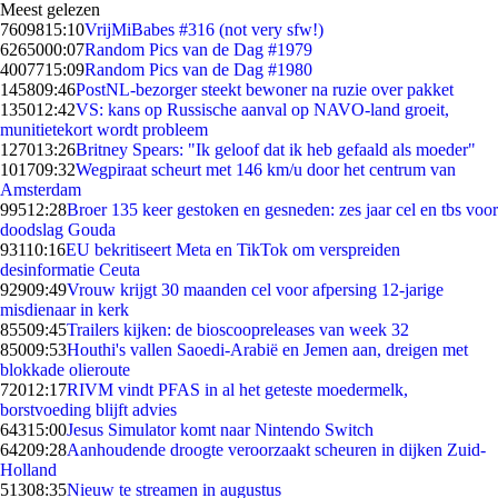
Meest gelezen
76098
15:10
VrijMiBabes #316 (not very sfw!)
62650
00:07
Random Pics van de Dag #1979
40077
15:09
Random Pics van de Dag #1980
1458
09:46
PostNL-bezorger steekt bewoner na ruzie over pakket
1350
12:42
VS: kans op Russische aanval op NAVO-land groeit,
munitietekort wordt probleem
1270
13:26
Britney Spears: "Ik geloof dat ik heb gefaald als moeder"
1017
09:32
Wegpiraat scheurt met 146 km/u door het centrum van
Amsterdam
995
12:28
Broer 135 keer gestoken en gesneden: zes jaar cel en tbs voor
doodslag Gouda
931
10:16
EU bekritiseert Meta en TikTok om verspreiden
desinformatie Ceuta
929
09:49
Vrouw krijgt 30 maanden cel voor afpersing 12-jarige
misdienaar in kerk
855
09:45
Trailers kijken: de bioscoopreleases van week 32
850
09:53
Houthi's vallen Saoedi-Arabië en Jemen aan, dreigen met
blokkade olieroute
720
12:17
RIVM vindt PFAS in al het geteste moedermelk,
borstvoeding blijft advies
643
15:00
Jesus Simulator komt naar Nintendo Switch
642
09:28
Aanhoudende droogte veroorzaakt scheuren in dijken Zuid-
Holland
513
08:35
Nieuw te streamen in augustus