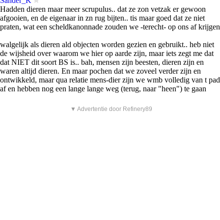
Sander_K
Hadden dieren maar meer scrupulus.. dat ze zon vetzak er gewoon
afgooien, en de eigenaar in zn rug bijten.. tis maar goed dat ze niet
praten, wat een scheldkanonnade zouden we -terecht- op ons af krijgen
walgelijk als dieren ald objecten worden gezien en gebruikt.. heb niet
de wijsheid over waarom we hier op aarde zijn, maar iets zegt me dat
dat NIET dit soort BS is.. bah, mensen zijn beesten, dieren zijn en
waren altijd dieren. En maar pochen dat we zoveel verder zijn en
ontwikkeld, maar qua relatie mens-dier zijn we wmb volledig van t pad
af en hebben nog een lange lange weg (terug, naar "heen") te gaan
▼ Advertentie door Refinery89