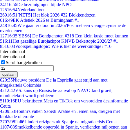
241
16:56
De bezuinigingen bij de NPO
125
16:54
Nederland toen
269
16:51
[NET5] Het blok 2026 #32 Blokkendozen
6
16:49
EK Atletiek 2026 te Birmingham #1
248
16:45
Wie gaan er dood in 2026?Post met een vleugje cynisme de
overledenen.
127
16:35
[SBS6] De Bondgenoten #318 Een klein kusje moet kunnen
5
16:11
Het gezellige Eurojackpot KNVB Bekertopic 2026/27 #1
85
16:03
Voorspellingstopic: Wie is hier de weerkundige? #16
Internationaal
Internationaal
Scrollbar gebruiken
opslaan
0
20:35
Nieuwe president De la Espriella gaat strijd aan met
drugskartels Colombia
42
12:42
VS: kans op Russische aanval op NAVO-land groeit,
munitietekort wordt probleem
51
10:16
EU bekritiseert Meta en TikTok om verspreiden desinformatie
Ceuta
42
09:53
Houthi's vallen Saoedi-Arabië en Jemen aan, dreigen met
blokkade olieroute
27
07/08
Italië hindert reizigers uit Spanje na migratiecrisis Ceuta
11
07/08
Smokkelbende opgerold in Spanje, verdienden miljoenen aan