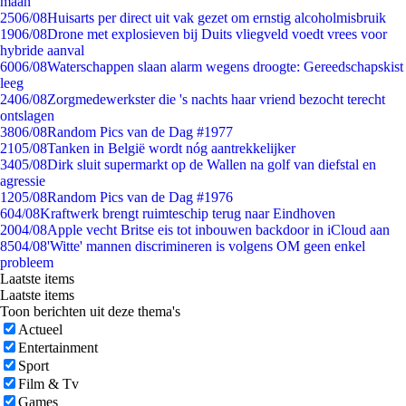
maan
25
06/08
Huisarts per direct uit vak gezet om ernstig alcoholmisbruik
19
06/08
Drone met explosieven bij Duits vliegveld voedt vrees voor
hybride aanval
60
06/08
Waterschappen slaan alarm wegens droogte: Gereedschapskist
leeg
24
06/08
Zorgmedewerkster die 's nachts haar vriend bezocht terecht
ontslagen
38
06/08
Random Pics van de Dag #1977
21
05/08
Tanken in België wordt nóg aantrekkelijker
34
05/08
Dirk sluit supermarkt op de Wallen na golf van diefstal en
agressie
12
05/08
Random Pics van de Dag #1976
6
04/08
Kraftwerk brengt ruimteschip terug naar Eindhoven
20
04/08
Apple vecht Britse eis tot inbouwen backdoor in iCloud aan
85
04/08
'Witte' mannen discrimineren is volgens OM geen enkel
probleem
Laatste items
Laatste items
Toon berichten uit deze thema's
Actueel
Entertainment
Sport
Film & Tv
Games