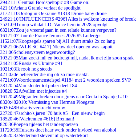
294
21:11
Centraal Bordspeltopic #8 Game on!
4
21:10
Ariana Grande verlaat de spotlight.
217
21:10
Oorlog in Oekraïne #1318 Drone baby drone
249
21:10
[INFLUENCERS #296] Alles is welkom kneuzing of breuk
75
21:09
Trump wil dat J.D. Vance hem in 2028 opvolgt
63
21:07
Zou je vreemdgaan in een relatie kunnen vergeven?
161
21:07
Tour de France femmes 2026 #5 Lollergps
115
21:07
Koopzegels sparen bij AH duurt straks 2x zo lang
158
21:06
[WLR SC #417] Nieuw deel openen was kaputt
3
21:06
Scholensysteem tegenwoordig?
103
21:05
Man zoekt mij en bedreigt mij, nadat ik met zijn zoon sprak
244
21:05
Russia vs Ukraine #91
10
21:03
Ik rook nog steeds
4
21:02
de beheerder die mij oh zo moe maakt.
47
21:00
Woordensamenstelspel #1184 met 2 woorden spreken SVP
281
20:54
Van kleuter tot puber deel 184
108
20:52
Afvallen met injecties #4
161
20:49
Migranten breken door grens naar Ceuta in Spanje,l #10
83
20:48
2010: Vermissing van Herman Ploegstra
60
20:48
Huisarts verkracht vrouw.
227
20:47
archito's jaren '70 huis #5 - Een nieuw begin
185
20:46
[Wielrennen #616] Brennan!
8
20:36
Poepen tijdens het tandenpoetsen
117
20:35
Huisarts doet haar werk onder invloed van alcohol
236
20:33
Nederland stevent af op watertekort