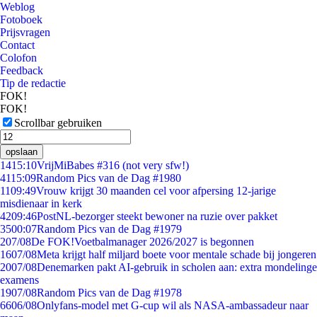
Weblog
Fotoboek
Prijsvragen
Contact
Colofon
Feedback
Tip de redactie
FOK!
FOK!
Scrollbar gebruiken
opslaan
14
15:10
VrijMiBabes #316 (not very sfw!)
41
15:09
Random Pics van de Dag #1980
11
09:49
Vrouw krijgt 30 maanden cel voor afpersing 12-jarige
misdienaar in kerk
42
09:46
PostNL-bezorger steekt bewoner na ruzie over pakket
35
00:07
Random Pics van de Dag #1979
2
07/08
De FOK!Voetbalmanager 2026/2027 is begonnen
16
07/08
Meta krijgt half miljard boete voor mentale schade bij jongeren
20
07/08
Denemarken pakt AI-gebruik in scholen aan: extra mondelinge
examens
19
07/08
Random Pics van de Dag #1978
66
06/08
Onlyfans-model met G-cup wil als NASA-ambassadeur naar