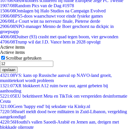
1
07/08
Nieuwkomers schitteren bij ruime Europese zege FC Twente
19
07/08
Random Pics van de Dag #1978
15
06/08
Ontslagen bij Halo Studios na Campaign Evolved
19
06/08
PS5-doos waarschuwt voor einde fysieke games
2
06/08
Le Court wint na nerveuze finale, Pieterse derde
29
06/08
NPO-manager Menno de Boer geschorst na dickpic in
groepsapp
40
06/08
Duitser (93) crasht met quad tegen boom, vier gewonden
47
06/08
Trump wil dat J.D. Vance hem in 2028 opvolgt
Actieve items
Actieve items
Scrollbar gebruiken
opslaan
43
21:08
VS: kans op Russische aanval op NAVO-land groeit,
munitietekort wordt probleem
13
21:07
XR blokkeert A12 ruim twee uur, agent gebeten bij
aanhouding
52
21:05
EU bekritiseert Meta en TikTok om verspreiden desinformatie
Ceuta
3
21:00
Geen 'happy end' bij seksdate via Kinky.nl
72
20:58
Israël meldt dood twee militairen in Zuid-Libanon, vergelding
aangekondigd
42
20:56
Houthi's vallen Saoedi-Arabië en Jemen aan, dreigen met
blokkade olieroute