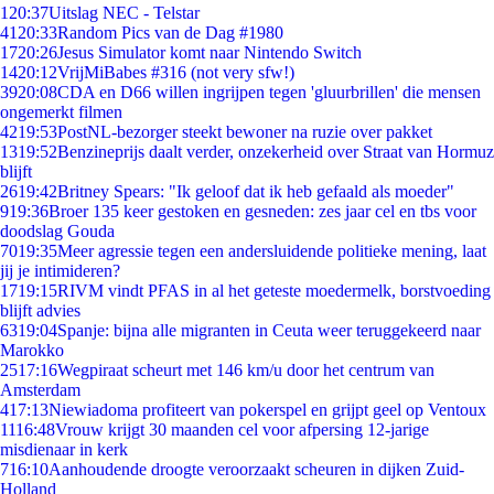
1
20:37
Uitslag NEC - Telstar
41
20:33
Random Pics van de Dag #1980
17
20:26
Jesus Simulator komt naar Nintendo Switch
14
20:12
VrijMiBabes #316 (not very sfw!)
39
20:08
CDA en D66 willen ingrijpen tegen 'gluurbrillen' die mensen
ongemerkt filmen
42
19:53
PostNL-bezorger steekt bewoner na ruzie over pakket
13
19:52
Benzineprijs daalt verder, onzekerheid over Straat van Hormuz
blijft
26
19:42
Britney Spears: "Ik geloof dat ik heb gefaald als moeder"
9
19:36
Broer 135 keer gestoken en gesneden: zes jaar cel en tbs voor
doodslag Gouda
70
19:35
Meer agressie tegen een andersluidende politieke mening, laat
jij je intimideren?
17
19:15
RIVM vindt PFAS in al het geteste moedermelk, borstvoeding
blijft advies
63
19:04
Spanje: bijna alle migranten in Ceuta weer teruggekeerd naar
Marokko
25
17:16
Wegpiraat scheurt met 146 km/u door het centrum van
Amsterdam
4
17:13
Niewiadoma profiteert van pokerspel en grijpt geel op Ventoux
11
16:48
Vrouw krijgt 30 maanden cel voor afpersing 12-jarige
misdienaar in kerk
7
16:10
Aanhoudende droogte veroorzaakt scheuren in dijken Zuid-
Holland