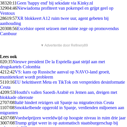
383
20:11
Geen 'happy end' bij seksdate via Kinky.nl
329
04:46
Niewiadoma profiteert van pokerspel en grijpt geel op
Ventoux
286
19:57
XR blokkeert A12 ruim twee uur, agent gebeten bij
aanhouding
203
08:56
Excelsior opent seizoen met ruime zege op promovendus
Cambuur
▼ Advertentie door Refinery89
Lees ook
0
20:35
Nieuwe president De la Espriella gaat strijd aan met
drugskartels Colombia
42
12:42
VS: kans op Russische aanval op NAVO-land groeit,
munitietekort wordt probleem
51
10:16
EU bekritiseert Meta en TikTok om verspreiden desinformatie
Ceuta
42
09:53
Houthi's vallen Saoedi-Arabië en Jemen aan, dreigen met
blokkade olieroute
27
07/08
Italië hindert reizigers uit Spanje na migratiecrisis Ceuta
11
07/08
Smokkelbende opgerold in Spanje, verdienden miljoenen aan
migranten
42
07/08
Voedselprijzen wereldwijd op hoogste niveau in ruim drie jaar
30
07/08
Trump grijpt weer in op automatisch staatsburgerschap bij