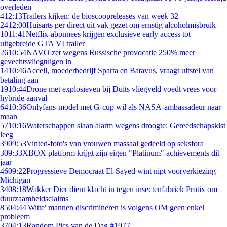
overleden
4
12:13
Trailers kijken: de bioscoopreleases van week 32
24
12:00
Huisarts per direct uit vak gezet om ernstig alcoholmisbruik
10
11:41
Netflix-abonnees krijgen exclusieve early access tot
uitgebreide GTA VI trailer
26
10:54
NAVO zet wegens Russische provocatie 250% meer
gevechtsvliegtuigen in
14
10:46
Accell, moederbedrijf Sparta en Batavus, vraagt uitstel van
betaling aan
19
10:44
Drone met explosieven bij Duits vliegveld voedt vrees voor
hybride aanval
64
10:36
Onlyfans-model met G-cup wil als NASA-ambassadeur naar
maan
57
10:16
Waterschappen slaan alarm wegens droogte: Gereedschapskist
leeg
39
09:53
Vinted-foto's van vrouwen massaal gedeeld op seksfora
3
09:33
XBOX platform krijgt zijn eigen "Platinum" achievements dit
jaar
46
09:22
Progressieve Democraat El-Sayed wint nipt voorverkiezing
Michigan
34
08:18
Wakker Dier dient klacht in tegen insectenfabriek Protix om
duurzaamheidsclaims
85
04:44
'Witte' mannen discrimineren is volgens OM geen enkel
probleem
37
04:13
Random Pics van de Dag #1977