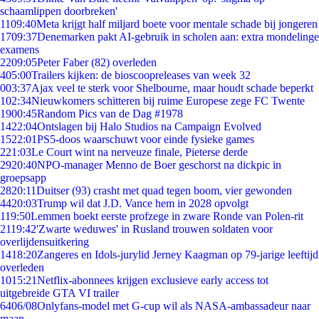
schaamlippen doorbreken'
11
09:40
Meta krijgt half miljard boete voor mentale schade bij jongeren
17
09:37
Denemarken pakt AI-gebruik in scholen aan: extra mondelinge
examens
22
09:05
Peter Faber (82) overleden
4
05:00
Trailers kijken: de bioscoopreleases van week 32
0
03:37
Ajax veel te sterk voor Shelbourne, maar houdt schade beperkt
1
02:34
Nieuwkomers schitteren bij ruime Europese zege FC Twente
19
00:45
Random Pics van de Dag #1978
14
22:04
Ontslagen bij Halo Studios na Campaign Evolved
15
22:01
PS5-doos waarschuwt voor einde fysieke games
2
21:03
Le Court wint na nerveuze finale, Pieterse derde
29
20:40
NPO-manager Menno de Boer geschorst na dickpic in
groepsapp
28
20:11
Duitser (93) crasht met quad tegen boom, vier gewonden
44
20:03
Trump wil dat J.D. Vance hem in 2028 opvolgt
1
19:50
Lemmen boekt eerste profzege in zware Ronde van Polen-rit
21
19:42
'Zwarte weduwes' in Rusland trouwen soldaten voor
overlijdensuitkering
14
18:20
Zangeres en Idols-jurylid Jerney Kaagman op 79-jarige leeftijd
overleden
10
15:21
Netflix-abonnees krijgen exclusieve early access tot
uitgebreide GTA VI trailer
64
06/08
Onlyfans-model met G-cup wil als NASA-ambassadeur naar
maan