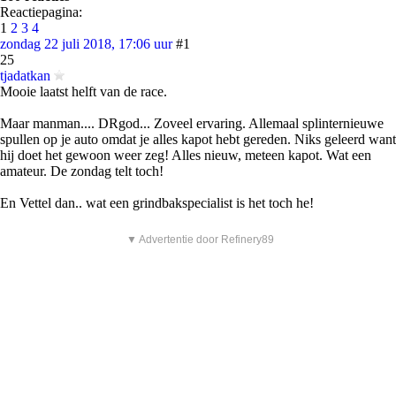
Reactiepagina:
1
2
3
4
zondag 22 juli 2018, 17:06 uur
#1
25
tjadatkan
Mooie laatst helft van de race.
Maar manman.... DRgod... Zoveel ervaring. Allemaal splinternieuwe
spullen op je auto omdat je alles kapot hebt gereden. Niks geleerd want
hij doet het gewoon weer zeg! Alles nieuw, meteen kapot. Wat een
amateur. De zondag telt toch!
En Vettel dan.. wat een grindbakspecialist is het toch he!
▼ Advertentie door Refinery89