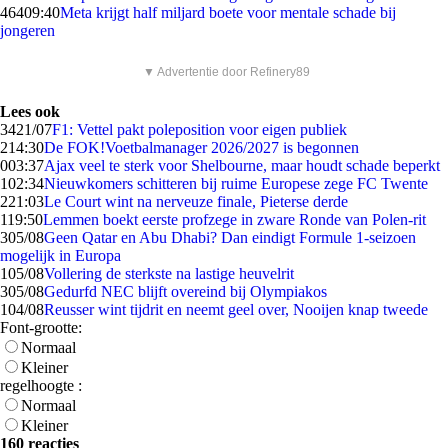
464
09:40
Meta krijgt half miljard boete voor mentale schade bij
jongeren
▼ Advertentie door Refinery89
Lees ook
34
21/07
F1: Vettel pakt poleposition voor eigen publiek
2
14:30
De FOK!Voetbalmanager 2026/2027 is begonnen
0
03:37
Ajax veel te sterk voor Shelbourne, maar houdt schade beperkt
1
02:34
Nieuwkomers schitteren bij ruime Europese zege FC Twente
2
21:03
Le Court wint na nerveuze finale, Pieterse derde
1
19:50
Lemmen boekt eerste profzege in zware Ronde van Polen-rit
3
05/08
Geen Qatar en Abu Dhabi? Dan eindigt Formule 1-seizoen
mogelijk in Europa
1
05/08
Vollering de sterkste na lastige heuvelrit
3
05/08
Gedurfd NEC blijft overeind bij Olympiakos
1
04/08
Reusser wint tijdrit en neemt geel over, Nooijen knap tweede
Font-grootte:
Normaal
Kleiner
regelhoogte :
Normaal
Kleiner
160 reacties