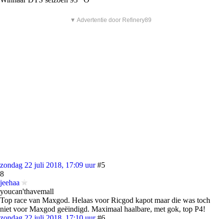
▼ Advertentie door Refinery89
zondag 22 juli 2018, 17:09 uur
#5
8
jeehaa
youcan'thavemall
Top race van Maxgod. Helaas voor Ricgod kapot maar die was toch
niet voor Maxgod geëindigd. Maximaal haalbare, met gok, top P4!
zondag 22 juli 2018, 17:10 uur
#6