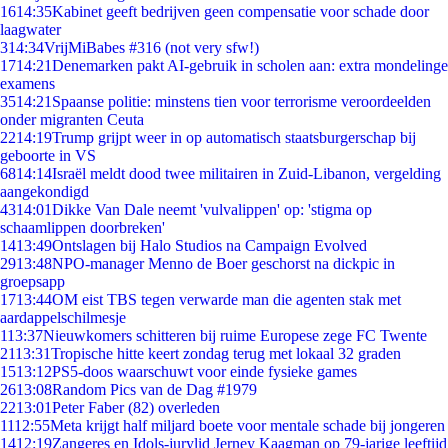
16
14:35
Kabinet geeft bedrijven geen compensatie voor schade door
laagwater
3
14:34
VrijMiBabes #316 (not very sfw!)
17
14:21
Denemarken pakt AI-gebruik in scholen aan: extra mondelinge
examens
35
14:21
Spaanse politie: minstens tien voor terrorisme veroordeelden
onder migranten Ceuta
22
14:19
Trump grijpt weer in op automatisch staatsburgerschap bij
geboorte in VS
68
14:14
Israël meldt dood twee militairen in Zuid-Libanon, vergelding
aangekondigd
43
14:01
Dikke Van Dale neemt 'vulvalippen' op: 'stigma op
schaamlippen doorbreken'
14
13:49
Ontslagen bij Halo Studios na Campaign Evolved
29
13:48
NPO-manager Menno de Boer geschorst na dickpic in
groepsapp
17
13:44
OM eist TBS tegen verwarde man die agenten stak met
aardappelschilmesje
1
13:37
Nieuwkomers schitteren bij ruime Europese zege FC Twente
21
13:31
Tropische hitte keert zondag terug met lokaal 32 graden
15
13:12
PS5-doos waarschuwt voor einde fysieke games
26
13:08
Random Pics van de Dag #1979
22
13:01
Peter Faber (82) overleden
11
12:55
Meta krijgt half miljard boete voor mentale schade bij jongeren
14
12:19
Zangeres en Idols-jurylid Jerney Kaagman op 79-jarige leeftijd