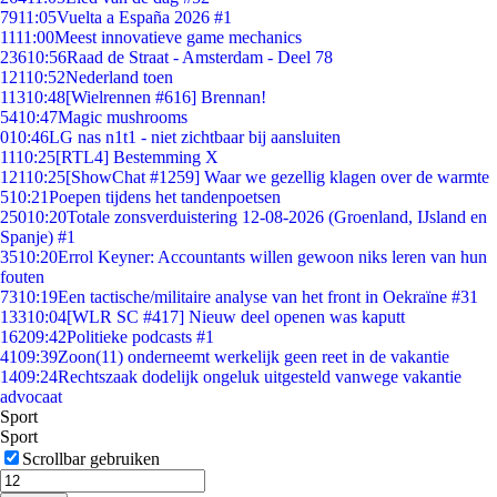
79
11:05
Vuelta a España 2026 #1
11
11:00
Meest innovatieve game mechanics
236
10:56
Raad de Straat - Amsterdam - Deel 78
121
10:52
Nederland toen
113
10:48
[Wielrennen #616] Brennan!
54
10:47
Magic mushrooms
0
10:46
LG nas n1t1 - niet zichtbaar bij aansluiten
11
10:25
[RTL4] Bestemming X
121
10:25
[ShowChat #1259] Waar we gezellig klagen over de warmte
5
10:21
Poepen tijdens het tandenpoetsen
250
10:20
Totale zonsverduistering 12-08-2026 (Groenland, IJsland en
Spanje) #1
35
10:20
Errol Keyner: Accountants willen gewoon niks leren van hun
fouten
73
10:19
Een tactische/militaire analyse van het front in Oekraïne #31
133
10:04
[WLR SC #417] Nieuw deel openen was kaputt
162
09:42
Politieke podcasts #1
41
09:39
Zoon(11) onderneemt werkelijk geen reet in de vakantie
14
09:24
Rechtszaak dodelijk ongeluk uitgesteld vanwege vakantie
advocaat
Sport
Sport
Scrollbar gebruiken