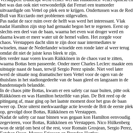
het was dan ook niet verwonderlijk dat Ferrari een teamorder
uitvaardigde om Vettel op plek een te krijgen. Ondertussen was de Red
Bull van Ricciardo met problemen stilgevallen.
Pas nadat de race ruim over de helft was werd het interessant. Vlak
nadat Hamilton zijn stop had gemaakt begon het te regenen. Eerst op
slechts een deel van de baan, waarna het even wat droger werd en
daarna kwam er meer water uit de hemel vallen. Het zorgde voor
chaos. Verstappen dacht slim te zijn door naar intermediates te
wisselen, maar de Nederlander wisselde een ronde later al weer terug
omdat dit niet de juiste keus bleek te zijn.
Iets verder naar voren kwam Räikkönen in de chaos vast te zitten,
waarna Bottas hem passeerde. Onder meer Charles Leclerc maakte een
uitstapje naast de baan, terwijl Sergio Perez spinde. Niet veel later
werd de situatie nog dramatischer toen Vettel voor de ogen van de
thuisfans in het stadiongedeelte van de baan gleed en langzaam in de
bandenstapels belandde.
In de chaos pitte Bottas, kwam er een safety car naar buiten, pitte ook
Räikkönen en was Hamilton hetzelfde van plan. De Brit reed op de
pitingang af, maar ging op het laatste moment door het gras de baan
weer op. Deze uiterst merkwaardige actie leverde de Brit de eerste plek
op, gevolgd door Bottas, Räikkönen en Verstappen.
Nadat de safety car naar binnen was gegaan kon Hamilton eenvoudig
zegevieren, voor Bottas, Räikkönen en Verstappen. Nico Hülkenberg
won de strijd om best of the rest, voor Romain Grosjean, Sergio Perez,