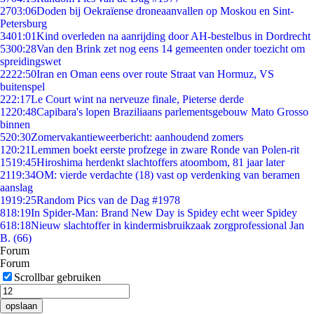
27
03:06
Doden bij Oekraïense droneaanvallen op Moskou en Sint-
Petersburg
34
01:01
Kind overleden na aanrijding door AH-bestelbus in Dordrecht
53
00:28
Van den Brink zet nog eens 14 gemeenten onder toezicht om
spreidingswet
22
22:50
Iran en Oman eens over route Straat van Hormuz, VS
buitenspel
2
22:17
Le Court wint na nerveuze finale, Pieterse derde
12
20:48
Capibara's lopen Braziliaans parlementsgebouw Mato Grosso
binnen
5
20:30
Zomervakantieweerbericht: aanhoudend zomers
1
20:21
Lemmen boekt eerste profzege in zware Ronde van Polen-rit
15
19:45
Hiroshima herdenkt slachtoffers atoombom, 81 jaar later
21
19:34
OM: vierde verdachte (18) vast op verdenking van beramen
aanslag
19
19:25
Random Pics van de Dag #1978
8
18:19
In Spider-Man: Brand New Day is Spidey echt weer Spidey
6
18:18
Nieuw slachtoffer in kindermisbruikzaak zorgprofessional Jan
B. (66)
Forum
Forum
Scrollbar gebruiken
opslaan