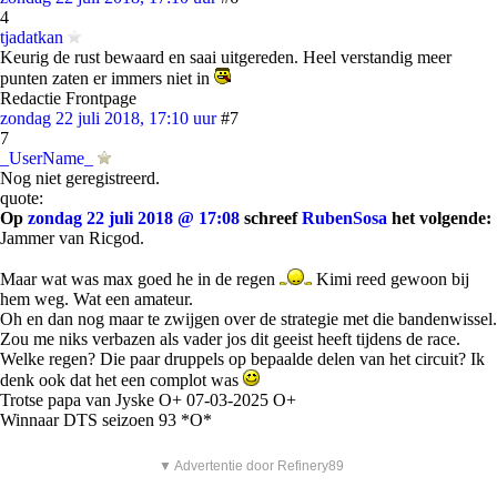
4
tjadatkan
Keurig de rust bewaard en saai uitgereden. Heel verstandig meer
punten zaten er immers niet in
Redactie Frontpage
zondag 22 juli 2018, 17:10 uur
#7
7
_UserName_
Nog niet geregistreerd.
quote:
Op
zondag 22 juli 2018 @ 17:08
schreef
RubenSosa
het volgende:
Jammer van Ricgod.
Maar wat was max goed he in de regen
Kimi reed gewoon bij
hem weg. Wat een amateur.
Oh en dan nog maar te zwijgen over de strategie met die bandenwissel.
Zou me niks verbazen als vader jos dit geeist heeft tijdens de race.
Welke regen? Die paar druppels op bepaalde delen van het circuit? Ik
denk ook dat het een complot was
Trotse papa van Jyske O+ 07-03-2025 O+
Winnaar DTS seizoen 93 *O*
▼ Advertentie door Refinery89