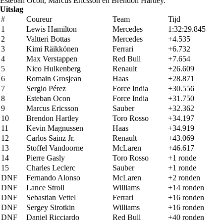
Esteban Ocon, Marcus Ericsson en Brendon Hartley.
Uitslag
#
Coureur
Team
Tijd
1
Lewis Hamilton
Mercedes
1:32:29.845
2
Valtteri Bottas
Mercedes
+4.535
3
Kimi Räikkönen
Ferrari
+6.732
4
Max Verstappen
Red Bull
+7.654
5
Nico Hulkenberg
Renault
+26.609
6
Romain Grosjean
Haas
+28.871
7
Sergio Pérez
Force India
+30.556
8
Esteban Ocon
Force India
+31.750
9
Marcus Ericsson
Sauber
+32.362
10
Brendon Hartley
Toro Rosso
+34.197
11
Kevin Magnussen
Haas
+34.919
12
Carlos Sainz Jr.
Renault
+43.069
13
Stoffel Vandoorne
McLaren
+46.617
14
Pierre Gasly
Toro Rosso
+1 ronde
15
Charles Leclerc
Sauber
+1 ronde
DNF
Fernando Alonso
McLaren
+2 ronden
DNF
Lance Stroll
Williams
+14 ronden
DNF
Sebastian Vettel
Ferrari
+16 ronden
DNF
Sergey Sirotkin
Williams
+16 ronden
DNF
Daniel Ricciardo
Red Bull
+40 ronden