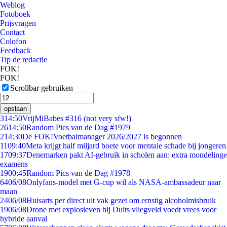
Weblog
Fotoboek
Prijsvragen
Contact
Colofon
Feedback
Tip de redactie
FOK!
FOK!
Scrollbar gebruiken
opslaan
3
14:50
VrijMiBabes #316 (not very sfw!)
26
14:50
Random Pics van de Dag #1979
2
14:30
De FOK!Voetbalmanager 2026/2027 is begonnen
11
09:40
Meta krijgt half miljard boete voor mentale schade bij jongeren
17
09:37
Denemarken pakt AI-gebruik in scholen aan: extra mondelinge
examens
19
00:45
Random Pics van de Dag #1978
64
06/08
Onlyfans-model met G-cup wil als NASA-ambassadeur naar
maan
24
06/08
Huisarts per direct uit vak gezet om ernstig alcoholmisbruik
19
06/08
Drone met explosieven bij Duits vliegveld voedt vrees voor
hybride aanval