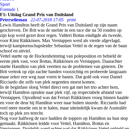
Sport
Formule 1
F1: Uitslag Grand Prix van Duitsland
Peterselieman
22-07-2018 17:05
print
Lewis Hamilton heeft de Grand Prix van Duitsland op zijn naam
geschreven. De Brit was de snelste in een race die na 50 ronden op
zijn kop werd gezet door regen. Valtteri Bottas eindigde als tweede,
voor Kimi Räikkönen. Max Verstappen werd als vierde afgevlagd,
terwijl kampioenschapsleider Sebastian Vettel in de regen van de baan
schoof en uitviel.
Vettel startte op de Hockenheimring van poleposition en behield de
eerste plek vast, voor Bottas, Räikkönen en Verstappen. Daarachter
startte Hamilton van plek veertien na de problemen van gisteren. De
Brit vertrok op zijn zachte banden voorzichtig en probeerde langzaam
maar zeker een weg naar voren te banen. Dat gold ook voor Daniel
Ricciardo die zelfs van plek negentien moest komen.
In de beginfase sloeg Vettel direct een gat met het trio achter hem,
terwijl Hamilton oprukte naar plek vijf, op respectabele afstand van
Verstappen. Opvallend was dat Ferrari Räikkönen vroeg binnen haalde
en voor de deur bij Hamilton weer naar buiten stuurde. Ricciardo had
veel meer moeite om in te halen, maar uiteindelijk kwam de Australiër
toch op plek zes terecht.
Nog voor halfweg de race hadden de toppers op Hamilton na hun stop
gemaakt. Räikkönen leidde voor Vettel, Hamilton, Bottas en
Verstappen. Duidelijk werd echter wel dat Räikkönen Vettel ophield en