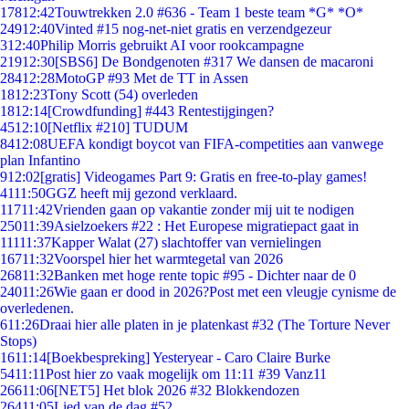
178
12:42
Touwtrekken 2.0 #636 - Team 1 beste team *G* *O*
249
12:40
Vinted #15 nog-net-niet gratis en verzendgezeur
3
12:40
Philip Morris gebruikt AI voor rookcampagne
219
12:30
[SBS6] De Bondgenoten #317 We dansen de macaroni
284
12:28
MotoGP #93 Met de TT in Assen
18
12:23
Tony Scott (54) overleden
18
12:14
[Crowdfunding] #443 Rentestijgingen?
45
12:10
[Netflix #210] TUDUM
84
12:08
UEFA kondigt boycot van FIFA-competities aan vanwege
plan Infantino
9
12:02
[gratis] Videogames Part 9: Gratis en free-to-play games!
41
11:50
GGZ heeft mij gezond verklaard.
117
11:42
Vrienden gaan op vakantie zonder mij uit te nodigen
250
11:39
Asielzoekers #22 : Het Europese migratiepact gaat in
111
11:37
Kapper Walat (27) slachtoffer van vernielingen
167
11:32
Voorspel hier het warmtegetal van 2026
268
11:32
Banken met hoge rente topic #95 - Dichter naar de 0
240
11:26
Wie gaan er dood in 2026?Post met een vleugje cynisme de
overledenen.
6
11:26
Draai hier alle platen in je platenkast #32 (The Torture Never
Stops)
16
11:14
[Boekbespreking] Yesteryear - Caro Claire Burke
54
11:11
Post hier zo vaak mogelijk om 11:11 #39 Vanz11
266
11:06
[NET5] Het blok 2026 #32 Blokkendozen
264
11:05
Lied van de dag #52