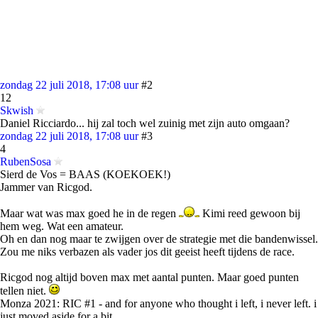
zondag 22 juli 2018, 17:08 uur
#2
12
Skwish
Daniel Ricciardo... hij zal toch wel zuinig met zijn auto omgaan?
zondag 22 juli 2018, 17:08 uur
#3
4
RubenSosa
Sierd de Vos = BAAS (KOEKOEK!)
Jammer van Ricgod.
Maar wat was max goed he in de regen
Kimi reed gewoon bij
hem weg. Wat een amateur.
Oh en dan nog maar te zwijgen over de strategie met die bandenwissel.
Zou me niks verbazen als vader jos dit geeist heeft tijdens de race.
Ricgod nog altijd boven max met aantal punten. Maar goed punten
tellen niet.
Monza 2021: RIC #1 - and for anyone who thought i left, i never left. i
just moved aside for a bit.