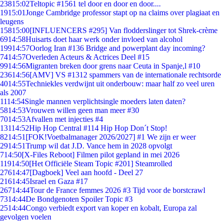
238
15:02
Teltopic #1561 tel door en door en door....
19
15:01
Jonge Cambridge professor stapt op na claims over plagiaat en
leugens
158
15:00
[INFLUENCERS #295] Van flodderslinger tot Shrek-crème
69
14:58
Huisarts doet haar werk onder invloed van alcohol
199
14:57
Oorlog Iran #136 Bridge and powerplant day incoming?
74
14:57
Overleden Acteurs & Actrices Deel #15
99
14:56
Migranten breken door grens naar Ceuta in Spanje,l #10
236
14:56
[AMV] VS #1312 spammers van de internationale rechtsorde
40
14:55
Techniekles verdwijnt uit onderbouw: maar half zo veel uren
als 2007
11
14:54
Single mannen verplichtsingle moeders laten daten?
58
14:53
Vrouwen willen geen man meer #30
70
14:53
Afvallen met injecties #4
131
14:52
Hip Hop Central #114 Hip Hop Don´t Stop!
82
14:51
[FOK!Voetbalmanager 2026/2027] #1 We zijn er weer
29
14:51
Trump wil dat J.D. Vance hem in 2028 opvolgt
7
14:50
[X-Files Reboot] Filmen pilot gepland in mei 2026
119
14:50
[Het Officiële Steam Topic #201] Steamrolled
276
14:47
[Dagboek] Veel aan hoofd - Deel 27
216
14:45
Israel en Gaza #17
267
14:44
Tour de France femmes 2026 #3 Tijd voor de borstcrawl
73
14:44
De Bondgenoten Spoiler Topic #3
25
14:44
Congo verbiedt export van koper en kobalt, Europa zal
gevolgen voelen