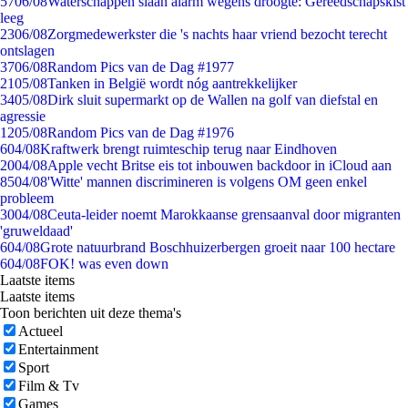
57
06/08
Waterschappen slaan alarm wegens droogte: Gereedschapskist
leeg
23
06/08
Zorgmedewerkster die 's nachts haar vriend bezocht terecht
ontslagen
37
06/08
Random Pics van de Dag #1977
21
05/08
Tanken in België wordt nóg aantrekkelijker
34
05/08
Dirk sluit supermarkt op de Wallen na golf van diefstal en
agressie
12
05/08
Random Pics van de Dag #1976
6
04/08
Kraftwerk brengt ruimteschip terug naar Eindhoven
20
04/08
Apple vecht Britse eis tot inbouwen backdoor in iCloud aan
85
04/08
'Witte' mannen discrimineren is volgens OM geen enkel
probleem
30
04/08
Ceuta-leider noemt Marokkaanse grensaanval door migranten
'gruweldaad'
6
04/08
Grote natuurbrand Boschhuizerbergen groeit naar 100 hectare
6
04/08
FOK! was even down
Laatste items
Laatste items
Toon berichten uit deze thema's
Actueel
Entertainment
Sport
Film & Tv
Games