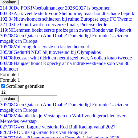
opslaan
2
14:30
De FOK!Voetbalmanager 2026/2027 is begonnen
0
03:37
Ajax veel te sterk voor Shelbourne, maar houdt schade beperkt
1
02:34
Nieuwkomers schitteren bij ruime Europese zege FC Twente
2
21:03
Le Court wint na nerveuze finale, Pieterse derde
1
19:50
Lemmen boekt eerste profzege in zware Ronde van Polen-rit
3
05/08
Geen Qatar en Abu Dhabi? Dan eindigt Formule 1-seizoen
mogelijk in Europa
1
05/08
Vollering de sterkste na lastige heuvelrit
3
05/08
Gedurfd NEC blijft overeind bij Olympiakos
1
04/08
Reusser wint tijdrit en neemt geel over, Nooijen knap tweede
0
03/08
Haugset houdt Kopecky af na indrukwekkende solo van 86
kilometer
Formule 1
Formule 1
Scrollbar gebruiken
opslaan
3
05/08
Geen Qatar en Abu Dhabi? Dan eindigt Formule 1-seizoen
mogelijk in Europa
7
04/08
Vakantiekiekje Verstappen en Wolff voedt geruchten over
Mercedes-overstap
0
27/07
Gwen Lagrue versterkt Red Bull Racing vanaf 2027
8
26/07
F1: Uitslag Grand Prix van Hongarije
2
26/07
Maleisië keert terug op de Formule 1-kalender in 2026