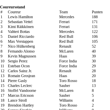
Coureursstand
#
Coureur
Team
Punten
1
Lewis Hamilton
Mercedes
188
2
Sebastian Vettel
Ferrari
171
3
Kimi Räikkönen
Ferrari
131
4
Valtteri Bottas
Mercedes
122
5
Daniel Ricciardo
Red Bull
106
6
Max Verstappen
Red Bull
105
7
Nico Hülkenberg
Renault
52
8
Fernando Alonso
McLaren
40
9
Kevin Magnussen
Haas
39
10
Sergio Perez
Force India
30
11
Esteban Ocon
Force India
29
12
Carlos Sainz Jr.
Renault
28
13
Romain Grosjean
Haas
20
14
Pierre Gasly
Toro Rosso
18
15
Charles Leclerc
Sauber
13
16
Stoffel Vandoorne
McLaren
8
17
Marcus Ericsson
Sauber
5
18
Lance Stroll
Williams
4
19
Brendon Hartley
Toro Rosso
2