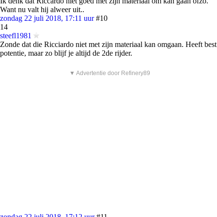
Ik denk dat Riccardo niet goed met zijn materiaal om kan gaan ofzo.
Want nu valt hij alweer uit..
zondag 22 juli 2018, 17:11 uur
#10
14
steefl1981
Zonde dat die Ricciardo niet met zijn materiaal kan omgaan. Heeft best
potentie, maar zo blijf je altijd de 2de rijder.
▼ Advertentie door Refinery89
zondag 22 juli 2018, 17:12 uur
#11