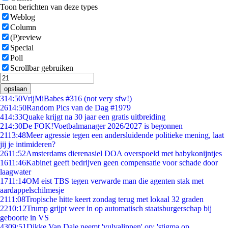
Toon berichten van deze types
Weblog
Column
(P)review
Special
Poll
Scrollbar gebruiken
opslaan
3
14:50
VrijMiBabes #316 (not very sfw!)
26
14:50
Random Pics van de Dag #1979
4
14:33
Quake krijgt na 30 jaar een gratis uitbreiding
2
14:30
De FOK!Voetbalmanager 2026/2027 is begonnen
21
13:48
Meer agressie tegen een andersluidende politieke mening, laat
jij je intimideren?
26
11:52
Amsterdams dierenasiel DOA overspoeld met babykonijntjes
16
11:46
Kabinet geeft bedrijven geen compensatie voor schade door
laagwater
17
11:14
OM eist TBS tegen verwarde man die agenten stak met
aardappelschilmesje
21
11:08
Tropische hitte keert zondag terug met lokaal 32 graden
22
10:12
Trump grijpt weer in op automatisch staatsburgerschap bij
geboorte in VS
43
09:51
Dikke Van Dale neemt 'vulvalippen' op: 'stigma op