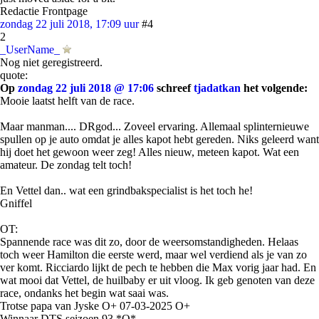
Redactie Frontpage
zondag 22 juli 2018, 17:09 uur
#4
2
_UserName_
Nog niet geregistreerd.
quote:
Op
zondag 22 juli 2018 @ 17:06
schreef
tjadatkan
het volgende:
Mooie laatst helft van de race.
Maar manman.... DRgod... Zoveel ervaring. Allemaal splinternieuwe
spullen op je auto omdat je alles kapot hebt gereden. Niks geleerd want
hij doet het gewoon weer zeg! Alles nieuw, meteen kapot. Wat een
amateur. De zondag telt toch!
En Vettel dan.. wat een grindbakspecialist is het toch he!
Gniffel
OT:
Spannende race was dit zo, door de weersomstandigheden. Helaas
toch weer Hamilton die eerste werd, maar wel verdiend als je van zo
ver komt. Ricciardo lijkt de pech te hebben die Max vorig jaar had. En
wat mooi dat Vettel, de huilbaby er uit vloog. Ik geb genoten van deze
race, ondanks het begin wat saai was.
Trotse papa van Jyske O+ 07-03-2025 O+
Winnaar DTS seizoen 93 *O*