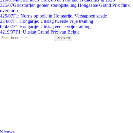
3
25/07
Gridstraffen gooien startopstelling Hongaarse Grand Prix flink
overhoop
4
25/07
F1: Norris op pole in Hongarije, Verstappen zesde
2
24/07
F1 Hongarije: Uitslag tweede vrije training
0
24/07
F1 Hongarije: Uitslag eerste vrije training
42
19/07
F1: Uitslag Grand Prix van België
Nieuws