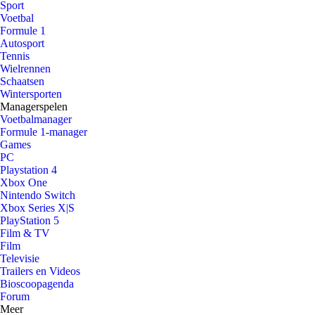
Sport
Voetbal
Formule 1
Autosport
Tennis
Wielrennen
Schaatsen
Wintersporten
Managerspelen
Voetbalmanager
Formule 1-manager
Games
PC
Playstation 4
Xbox One
Nintendo Switch
Xbox Series X|S
PlayStation 5
Film & TV
Film
Televisie
Trailers en Videos
Bioscoopagenda
Forum
Meer