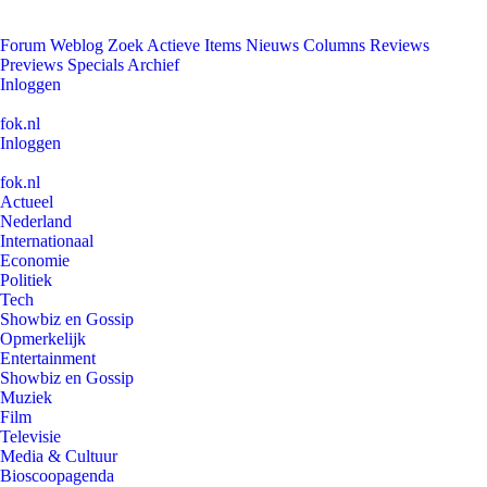
Forum
Weblog
Zoek
Actieve Items
Nieuws
Columns
Reviews
Previews
Specials
Archief
Inloggen
fok.nl
Inloggen
fok.nl
Actueel
Nederland
Internationaal
Economie
Politiek
Tech
Showbiz en Gossip
Opmerkelijk
Entertainment
Showbiz en Gossip
Muziek
Film
Televisie
Media & Cultuur
Bioscoopagenda