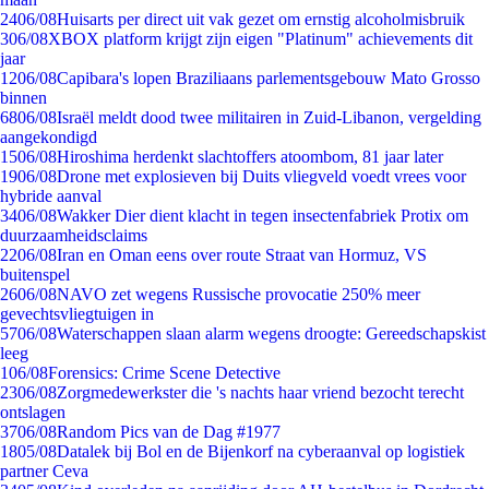
24
06/08
Huisarts per direct uit vak gezet om ernstig alcoholmisbruik
3
06/08
XBOX platform krijgt zijn eigen "Platinum" achievements dit
jaar
12
06/08
Capibara's lopen Braziliaans parlementsgebouw Mato Grosso
binnen
68
06/08
Israël meldt dood twee militairen in Zuid-Libanon, vergelding
aangekondigd
15
06/08
Hiroshima herdenkt slachtoffers atoombom, 81 jaar later
19
06/08
Drone met explosieven bij Duits vliegveld voedt vrees voor
hybride aanval
34
06/08
Wakker Dier dient klacht in tegen insectenfabriek Protix om
duurzaamheidsclaims
22
06/08
Iran en Oman eens over route Straat van Hormuz, VS
buitenspel
26
06/08
NAVO zet wegens Russische provocatie 250% meer
gevechtsvliegtuigen in
57
06/08
Waterschappen slaan alarm wegens droogte: Gereedschapskist
leeg
1
06/08
Forensics: Crime Scene Detective
23
06/08
Zorgmedewerkster die 's nachts haar vriend bezocht terecht
ontslagen
37
06/08
Random Pics van de Dag #1977
18
05/08
Datalek bij Bol en de Bijenkorf na cyberaanval op logistiek
partner Ceva