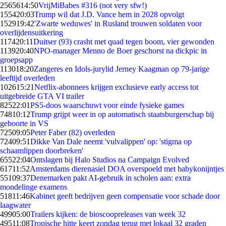
25656
14:50
VrijMiBabes #316 (not very sfw!)
1554
20:03
Trump wil dat J.D. Vance hem in 2028 opvolgt
1529
19:42
'Zwarte weduwes' in Rusland trouwen soldaten voor
overlijdensuitkering
1174
20:11
Duitser (93) crasht met quad tegen boom, vier gewonden
1139
20:40
NPO-manager Menno de Boer geschorst na dickpic in
groepsapp
1130
18:20
Zangeres en Idols-jurylid Jerney Kaagman op 79-jarige
leeftijd overleden
1026
15:21
Netflix-abonnees krijgen exclusieve early access tot
uitgebreide GTA VI trailer
825
22:01
PS5-doos waarschuwt voor einde fysieke games
748
10:12
Trump grijpt weer in op automatisch staatsburgerschap bij
geboorte in VS
725
09:05
Peter Faber (82) overleden
724
09:51
Dikke Van Dale neemt 'vulvalippen' op: 'stigma op
schaamlippen doorbreken'
655
22:04
Ontslagen bij Halo Studios na Campaign Evolved
617
11:52
Amsterdams dierenasiel DOA overspoeld met babykonijntjes
551
09:37
Denemarken pakt AI-gebruik in scholen aan: extra
mondelinge examens
518
11:46
Kabinet geeft bedrijven geen compensatie voor schade door
laagwater
499
05:00
Trailers kijken: de bioscoopreleases van week 32
495
11:08
Tropische hitte keert zondag terug met lokaal 32 graden