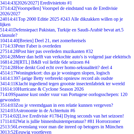
34
14:43
[2026/2027] Eredivisietoto #1
37
14:42
[Voorspellen] Voorspel de eindstand van de Eredivisie
2026/2027
240
14:41
Top 2000 Editie 2025 #243 Alle dikzakken willen op je
lijken
5
14:41
Defensiepact Pakistan, Turkije en Saudi-Arabië bevat art.5
clausule?
104
14:40
[Breien] Deel 21, met zomerbreisels
17
14:33
Peter Faber is overleden
275
14:28
Post hier pas overleden muzikanten #32
20
14:28
Meer dan helft van verkochte auto's is volgend jaar elektrisch
168
14:28
[RTL] B&B vol liefde 6de seizoen #4
72
14:28
Hoe denkt God echt over homo-seksualiteit? deel 4
45
14:17
Woningtekort: dus ga je woningen slopen, logisch
14
14:13
97-jarige Betty verbreekt opnieuw record als oudste
34
14:11
Klacht ingediend tegen grootste insectenfabriek ter wereld
116
14:10
Hurricane & Cyclone Season 2026
7
14:09
Spaanse kust onder vuur van Portugese oorlogsschepen: 120
gewonden
35
14:03
Zou je vreemdgaan in een relatie kunnen vergeven?
32
14:03
Astronomie in de Achtertuin #6
175
14:02
[Live Eredivisie #1784] Dying seconds van het seizoen!
171
14:02
Wat is jullie binnenhuistemperatuur? #81 Horrorzomer
25
13:56
Levenslang voor man die inreed op betogers in München
30
13:52
Eeuwig voortleven