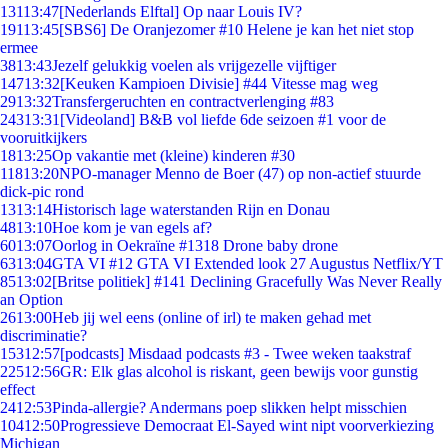
131
13:47
[Nederlands Elftal] Op naar Louis IV?
191
13:45
[SBS6] De Oranjezomer #10 Helene je kan het niet stop
ermee
38
13:43
Jezelf gelukkig voelen als vrijgezelle vijftiger
147
13:32
[Keuken Kampioen Divisie] #44 Vitesse mag weg
29
13:32
Transfergeruchten en contractverlenging #83
243
13:31
[Videoland] B&B vol liefde 6de seizoen #1 voor de
vooruitkijkers
18
13:25
Op vakantie met (kleine) kinderen #30
118
13:20
NPO-manager Menno de Boer (47) op non-actief stuurde
dick-pic rond
13
13:14
Historisch lage waterstanden Rijn en Donau
48
13:10
Hoe kom je van egels af?
60
13:07
Oorlog in Oekraïne #1318 Drone baby drone
63
13:04
GTA VI #12 GTA VI Extended look 27 Augustus Netflix/YT
85
13:02
[Britse politiek] #141 Declining Gracefully Was Never Really
an Option
26
13:00
Heb jij wel eens (online of irl) te maken gehad met
discriminatie?
153
12:57
[podcasts] Misdaad podcasts #3 - Twee weken taakstraf
225
12:56
GR: Elk glas alcohol is riskant, geen bewijs voor gunstig
effect
24
12:53
Pinda-allergie? Andermans poep slikken helpt misschien
104
12:50
Progressieve Democraat El-Sayed wint nipt voorverkiezing
Michigan