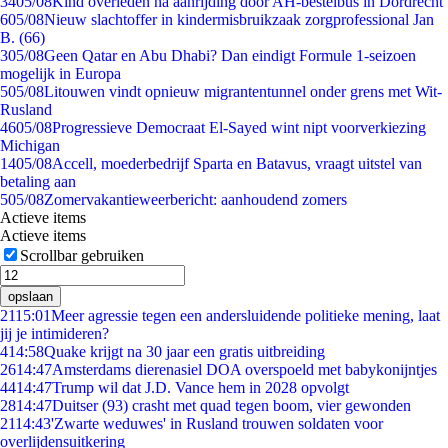
34
05/08
Kind overleden na aanrijding door AH-bestelbus in Dordrecht
6
05/08
Nieuw slachtoffer in kindermisbruikzaak zorgprofessional Jan
B. (66)
3
05/08
Geen Qatar en Abu Dhabi? Dan eindigt Formule 1-seizoen
mogelijk in Europa
5
05/08
Litouwen vindt opnieuw migrantentunnel onder grens met Wit-
Rusland
46
05/08
Progressieve Democraat El-Sayed wint nipt voorverkiezing
Michigan
14
05/08
Accell, moederbedrijf Sparta en Batavus, vraagt uitstel van
betaling aan
5
05/08
Zomervakantieweerbericht: aanhoudend zomers
Actieve items
Actieve items
Scrollbar gebruiken
opslaan
21
15:01
Meer agressie tegen een andersluidende politieke mening, laat
jij je intimideren?
4
14:58
Quake krijgt na 30 jaar een gratis uitbreiding
26
14:47
Amsterdams dierenasiel DOA overspoeld met babykonijntjes
44
14:47
Trump wil dat J.D. Vance hem in 2028 opvolgt
28
14:47
Duitser (93) crasht met quad tegen boom, vier gewonden
21
14:43
'Zwarte weduwes' in Rusland trouwen soldaten voor
overlijdensuitkering