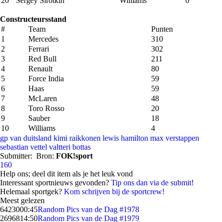
20
Sergey Sirotkin
Williams
0
Constructeursstand
#
Team
Punten
1
Mercedes
310
2
Ferrari
302
3
Red Bull
211
4
Renault
80
5
Force India
59
6
Haas
59
7
McLaren
48
8
Toro Rosso
20
9
Sauber
18
10
Williams
4
gp van duitsland
kimi raikkonen
lewis hamilton
max verstappen
sebastian vettel
valtteri bottas
Submitter:
Bron:
FOK!sport
160
Help ons; deel dit item als je het leuk vond
Interessant sportnieuws gevonden?
Tip ons dan via de submit!
Helemaal sportgek?
Kom schrijven bij de sportcrew!
Meest gelezen
64230
00:45
Random Pics van de Dag #1978
26968
14:50
Random Pics van de Dag #1979