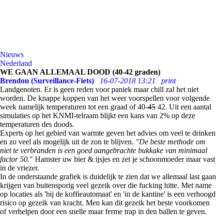
Nieuws
Nederland
WE GAAN ALLEMAAL DOOD (40-42 graden)
Brendon (Surveillance-Fiets)
16-07-2018 13:21
print
Landgenoten. Er is geen reden voor paniek maar chill zal het niet
worden. De knappe koppen van het weer voorspellen voor volgende
week namelijk temperaturen tot een graad of 40-
45
42.
Uit een aantal
simulaties op het KNMI-telraam blijkt een kans van 2% op deze
temperaturen des doods.
Experts op het gebied van warmte geven het advies om veel te drinken
en zo veel als mogelijk uit de zon te blijven.
"De beste methode om
niet te verbranden is een goed aangebrachte bukkake van minimaal
factor 50.
" Hamster uw bier & ijsjes en zet je schoonmoeder maar vast
in de vriezer.
In de onderstaande grafiek is duidelijk te zien dat we allemaal last gaan
krijgen van buitensporig veel gezeik over die fucking hitte. Met name
op locaties als 'bij de koffieautomaat' en 'in de kantine' is een verhoogd
risico op gezeik van kracht. Men kan dit gezeik het beste voorkomen
of verhelpen door een snelle maar ferme trap in den ballen te geven.