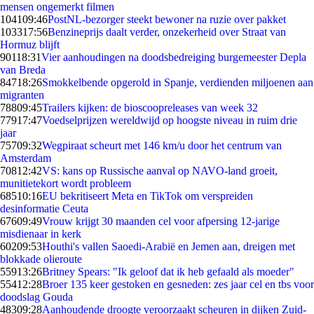
mensen ongemerkt filmen
1041
09:46
PostNL-bezorger steekt bewoner na ruzie over pakket
1033
17:56
Benzineprijs daalt verder, onzekerheid over Straat van
Hormuz blijft
901
18:31
Vier aanhoudingen na doodsbedreiging burgemeester Depla
van Breda
847
18:26
Smokkelbende opgerold in Spanje, verdienden miljoenen aan
migranten
788
09:45
Trailers kijken: de bioscoopreleases van week 32
779
17:47
Voedselprijzen wereldwijd op hoogste niveau in ruim drie
jaar
757
09:32
Wegpiraat scheurt met 146 km/u door het centrum van
Amsterdam
708
12:42
VS: kans op Russische aanval op NAVO-land groeit,
munitietekort wordt probleem
685
10:16
EU bekritiseert Meta en TikTok om verspreiden
desinformatie Ceuta
676
09:49
Vrouw krijgt 30 maanden cel voor afpersing 12-jarige
misdienaar in kerk
602
09:53
Houthi's vallen Saoedi-Arabië en Jemen aan, dreigen met
blokkade olieroute
559
13:26
Britney Spears: "Ik geloof dat ik heb gefaald als moeder"
554
12:28
Broer 135 keer gestoken en gesneden: zes jaar cel en tbs voor
doodslag Gouda
483
09:28
Aanhoudende droogte veroorzaakt scheuren in dijken Zuid-