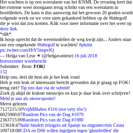
Het wachten is op een weeralarm van het KNMI. De ervaring leert dat
het extreme weer doorgaans terug schrikt van een weeralarm in
hoofdletters. De kans is dus aanwezig dat het gewoon 20 graden wordt
volgende week en we voor niets gekankerd hebben op de #hittegolf
die je wist dat zou komen. Klik voor meer informatie over het weer op
deze link
.
*slik*
Ik hoop oprecht dat de weermodellen de weg kwijt zijn... Anders staat
ons een ongekende
#hittegolf
te wachten!
#pluim
pic.twitter.com/HtY5impvIQ
— Helga van Leur ☀ (@helgavanleur)
16 juli 2018
horrorzomer
weerbericht
Submitter:
Bron:
FOK!
132
Help ons; deel dit item als je het leuk vond
Heb je een leuk of interessant bericht gevonden dat je graag op FOK!
terug ziet?
Tip ons dan via de submit!
Zoek jij altijd de leukste nieuwtjes en kun je daar leuk over schrijven?
Meld je aan als nieuwsposter!
Meest gelezen
71272
15:10
VrijMiBabes #316 (not very sfw!)
60259
00:07
Random Pics van de Dag #1979
23637
15:09
Random Pics van de Dag #1980
1236
18:47
Italië hindert reizigers uit Spanje na migratiecrisis Ceuta
1097
18:08
CDA en D66 willen ingrijpen tegen 'gluurbrillen' die