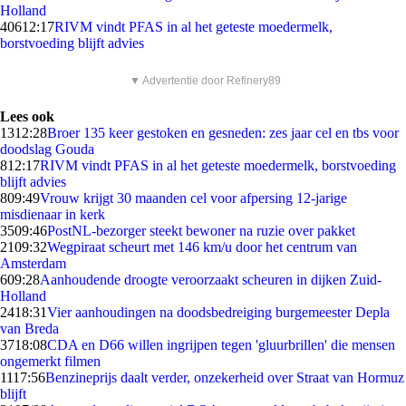
Holland
406
12:17
RIVM vindt PFAS in al het geteste moedermelk,
borstvoeding blijft advies
▼ Advertentie door Refinery89
Lees ook
13
12:28
Broer 135 keer gestoken en gesneden: zes jaar cel en tbs voor
doodslag Gouda
8
12:17
RIVM vindt PFAS in al het geteste moedermelk, borstvoeding
blijft advies
8
09:49
Vrouw krijgt 30 maanden cel voor afpersing 12-jarige
misdienaar in kerk
35
09:46
PostNL-bezorger steekt bewoner na ruzie over pakket
21
09:32
Wegpiraat scheurt met 146 km/u door het centrum van
Amsterdam
6
09:28
Aanhoudende droogte veroorzaakt scheuren in dijken Zuid-
Holland
24
18:31
Vier aanhoudingen na doodsbedreiging burgemeester Depla
van Breda
37
18:08
CDA en D66 willen ingrijpen tegen 'gluurbrillen' die mensen
ongemerkt filmen
11
17:56
Benzineprijs daalt verder, onzekerheid over Straat van Hormuz
blijft