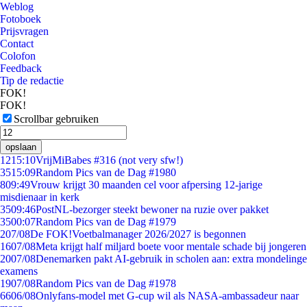
Weblog
Fotoboek
Prijsvragen
Contact
Colofon
Feedback
Tip de redactie
FOK!
FOK!
Scrollbar gebruiken
opslaan
12
15:10
VrijMiBabes #316 (not very sfw!)
35
15:09
Random Pics van de Dag #1980
8
09:49
Vrouw krijgt 30 maanden cel voor afpersing 12-jarige
misdienaar in kerk
35
09:46
PostNL-bezorger steekt bewoner na ruzie over pakket
35
00:07
Random Pics van de Dag #1979
2
07/08
De FOK!Voetbalmanager 2026/2027 is begonnen
16
07/08
Meta krijgt half miljard boete voor mentale schade bij jongeren
20
07/08
Denemarken pakt AI-gebruik in scholen aan: extra mondelinge
examens
19
07/08
Random Pics van de Dag #1978
66
06/08
Onlyfans-model met G-cup wil als NASA-ambassadeur naar