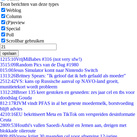
Toon berichten van deze types
Weblog
Column
(P)review
Special
Poll
Scrollbar gebruiken
opslaan
12
15:10
VrijMiBabes #316 (not very sfw!)
35
15:09
Random Pics van de Dag #1980
0
15:00
Jesus Simulator komt naar Nintendo Switch
13
13:26
Britney Spears: "Ik geloof dat ik heb gefaald als moeder"
25
12:42
VS: kans op Russische aanval op NAVO-land groeit,
munitietekort wordt probleem
13
12:28
Broer 135 keer gestoken en gesneden: zes jaar cel en tbs voor
doodslag Gouda
8
12:17
RIVM vindt PFAS in al het geteste moedermelk, borstvoeding
blijft advies
42
10:16
EU bekritiseert Meta en TikTok om verspreiden desinformatie
Ceuta
28
09:53
Houthi's vallen Saoedi-Arabië en Jemen aan, dreigen met
blokkade olieroute
8
09:49
Vrouw krijgt 30 maanden cel voor afpersing 12-jarige