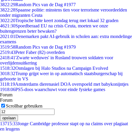
38
22:29
Random Pics van de Dag #1977
38
22:28
Spaanse politie: minstens tien voor terrorisme veroordeelden
onder migranten Ceuta
30
22:20
Tropische hitte keert zondag terug met lokaal 32 graden
46
21:30
Spoedberaad EU na crisis Ceuta, moeten we onze
buitengrenzen beter bewaken?
20
21:01
Denemarken pakt AI-gebruik in scholen aan: extra mondelinge
examens
35
19:58
Random Pics van de Dag #1979
25
19:43
Peter Faber (82) overleden
24
18:41
'Zwarte weduwes' in Rusland trouwen soldaten voor
overlijdensuitkering
15
18:32
Ontslagen bij Halo Studios na Campaign Evolved
30
18:32
Trump grijpt weer in op automatisch staatsburgerschap bij
geboorte in VS
31
18:19
Amsterdams dierenasiel DOA overspoeld met babykonijntjes
19
18:06
PS5-doos waarschuwt voor einde fysieke games
Forum
Forum
Scrollbar gebruiken
opslaan
137
15:33
Jonge Cambridge professor stapt op na claims over plagiaat
en leugens