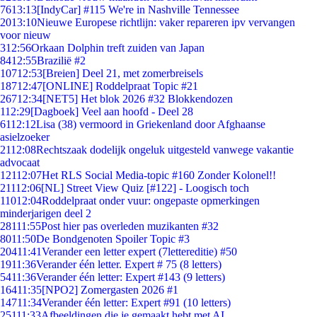
76
13:13
[IndyCar] #115 We're in Nashville Tennessee
20
13:10
Nieuwe Europese richtlijn: vaker repareren ipv vervangen
voor nieuw
3
12:56
Orkaan Dolphin treft zuiden van Japan
84
12:55
Brazilië #2
107
12:53
[Breien] Deel 21, met zomerbreisels
187
12:47
[ONLINE] Roddelpraat Topic #21
267
12:34
[NET5] Het blok 2026 #32 Blokkendozen
1
12:29
[Dagboek] Veel aan hoofd - Deel 28
61
12:12
Lisa (38) vermoord in Griekenland door Afghaanse
asielzoeker
21
12:08
Rechtszaak dodelijk ongeluk uitgesteld vanwege vakantie
advocaat
121
12:07
Het RLS Social Media-topic #160 Zonder Kolonel!!
211
12:06
[NL] Street View Quiz [#122] - Loogisch toch
110
12:04
Roddelpraat onder vuur: ongepaste opmerkingen
minderjarigen deel 2
281
11:55
Post hier pas overleden muzikanten #32
80
11:50
De Bondgenoten Spoiler Topic #3
204
11:41
Verander een letter expert (7lettereditie) #50
19
11:36
Verander één letter. Expert # 75 (8 letters)
54
11:36
Verander één letter: Expert #143 (9 letters)
164
11:35
[NPO2] Zomergasten 2026 #1
147
11:34
Verander één letter: Expert #91 (10 letters)
251
11:33
Afbeeldingen die je gemaakt hebt met AI