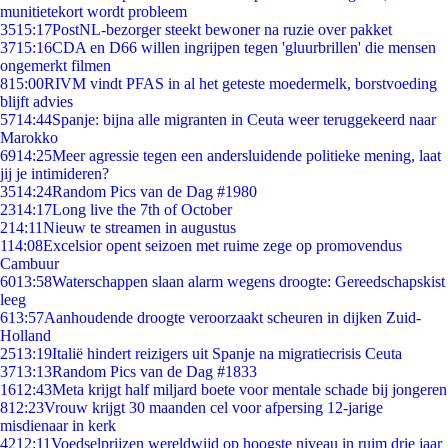
munitietekort wordt probleem
35
15:17
PostNL-bezorger steekt bewoner na ruzie over pakket
37
15:16
CDA en D66 willen ingrijpen tegen 'gluurbrillen' die mensen
ongemerkt filmen
8
15:00
RIVM vindt PFAS in al het geteste moedermelk, borstvoeding
blijft advies
57
14:44
Spanje: bijna alle migranten in Ceuta weer teruggekeerd naar
Marokko
69
14:25
Meer agressie tegen een andersluidende politieke mening, laat
jij je intimideren?
35
14:24
Random Pics van de Dag #1980
23
14:17
Long live the 7th of October
2
14:11
Nieuw te streamen in augustus
1
14:08
Excelsior opent seizoen met ruime zege op promovendus
Cambuur
60
13:58
Waterschappen slaan alarm wegens droogte: Gereedschapskist
leeg
6
13:57
Aanhoudende droogte veroorzaakt scheuren in dijken Zuid-
Holland
25
13:19
Italië hindert reizigers uit Spanje na migratiecrisis Ceuta
37
13:13
Random Pics van de Dag #1833
16
12:43
Meta krijgt half miljard boete voor mentale schade bij jongeren
8
12:23
Vrouw krijgt 30 maanden cel voor afpersing 12-jarige
misdienaar in kerk
42
12:11
Voedselprijzen wereldwijd op hoogste niveau in ruim drie jaar