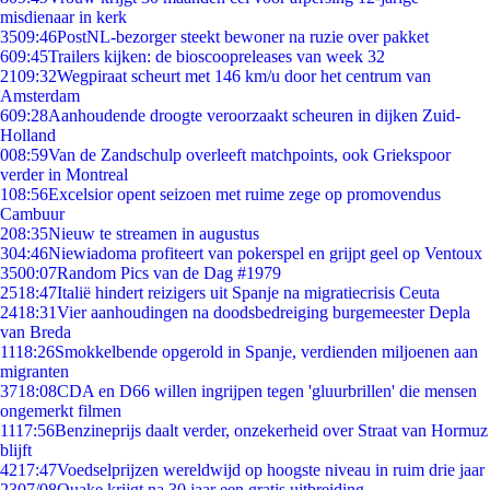
misdienaar in kerk
35
09:46
PostNL-bezorger steekt bewoner na ruzie over pakket
6
09:45
Trailers kijken: de bioscoopreleases van week 32
21
09:32
Wegpiraat scheurt met 146 km/u door het centrum van
Amsterdam
6
09:28
Aanhoudende droogte veroorzaakt scheuren in dijken Zuid-
Holland
0
08:59
Van de Zandschulp overleeft matchpoints, ook Griekspoor
verder in Montreal
1
08:56
Excelsior opent seizoen met ruime zege op promovendus
Cambuur
2
08:35
Nieuw te streamen in augustus
3
04:46
Niewiadoma profiteert van pokerspel en grijpt geel op Ventoux
35
00:07
Random Pics van de Dag #1979
25
18:47
Italië hindert reizigers uit Spanje na migratiecrisis Ceuta
24
18:31
Vier aanhoudingen na doodsbedreiging burgemeester Depla
van Breda
11
18:26
Smokkelbende opgerold in Spanje, verdienden miljoenen aan
migranten
37
18:08
CDA en D66 willen ingrijpen tegen 'gluurbrillen' die mensen
ongemerkt filmen
11
17:56
Benzineprijs daalt verder, onzekerheid over Straat van Hormuz
blijft
42
17:47
Voedselprijzen wereldwijd op hoogste niveau in ruim drie jaar
23
07/08
Quake krijgt na 30 jaar een gratis uitbreiding