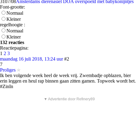
31
07/08
Amsterdams dierenasiel DOA overspoeld met babykonijntjes
Font-grootte:
Normaal
Kleiner
regelhoogte :
Normaal
Kleiner
132 reacties
Reactiepagina:
1
2
3
maandag 16 juli 2018, 13:24 uur
#2
7
Proliges
Ik ben volgende week heel de week vrij. Zwembadje opblazen, bier
erin leggen en heul rap binnen gaan zitten gamen. Topweek wordt het.
#ZinIn
▼ Advertentie door Refinery89