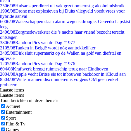
maan
25
06/08
Huisarts per direct uit vak gezet om ernstig alcoholmisbruik
19
06/08
Drone met explosieven bij Duits vliegveld voedt vrees voor
hybride aanval
60
06/08
Waterschappen slaan alarm wegens droogte: Gereedschapskist
leeg
24
06/08
Zorgmedewerkster die 's nachts haar vriend bezocht terecht
ontslagen
38
06/08
Random Pics van de Dag #1977
21
05/08
Tanken in België wordt nóg aantrekkelijker
34
05/08
Dirk sluit supermarkt op de Wallen na golf van diefstal en
agressie
12
05/08
Random Pics van de Dag #1976
6
04/08
Kraftwerk brengt ruimteschip terug naar Eindhoven
20
04/08
Apple vecht Britse eis tot inbouwen backdoor in iCloud aan
85
04/08
'Witte' mannen discrimineren is volgens OM geen enkel
probleem
Laatste items
Laatste items
Toon berichten uit deze thema's
Actueel
Entertainment
Sport
Film & Tv
Games