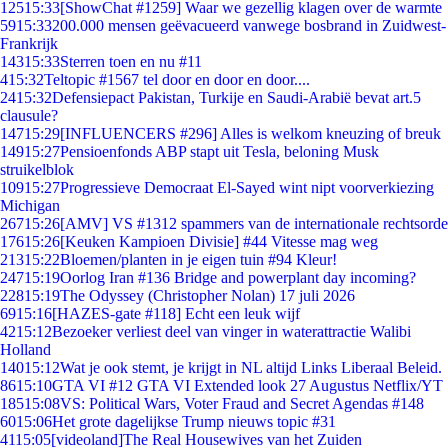
125
15:33
[ShowChat #1259] Waar we gezellig klagen over de warmte
59
15:33
200.000 mensen geëvacueerd vanwege bosbrand in Zuidwest-
Frankrijk
143
15:33
Sterren toen en nu #11
4
15:32
Teltopic #1567 tel door en door en door....
24
15:32
Defensiepact Pakistan, Turkije en Saudi-Arabië bevat art.5
clausule?
147
15:29
[INFLUENCERS #296] Alles is welkom kneuzing of breuk
149
15:27
Pensioenfonds ABP stapt uit Tesla, beloning Musk
struikelblok
109
15:27
Progressieve Democraat El-Sayed wint nipt voorverkiezing
Michigan
267
15:26
[AMV] VS #1312 spammers van de internationale rechtsorde
176
15:26
[Keuken Kampioen Divisie] #44 Vitesse mag weg
213
15:22
Bloemen/planten in je eigen tuin #94 Kleur!
247
15:19
Oorlog Iran #136 Bridge and powerplant day incoming?
228
15:19
The Odyssey (Christopher Nolan) 17 juli 2026
69
15:16
[HAZES-gate #118] Echt een leuk wijf
42
15:12
Bezoeker verliest deel van vinger in waterattractie Walibi
Holland
140
15:12
Wat je ook stemt, je krijgt in NL altijd Links Liberaal Beleid.
86
15:10
GTA VI #12 GTA VI Extended look 27 Augustus Netflix/YT
185
15:08
VS: Political Wars, Voter Fraud and Secret Agendas #148
60
15:06
Het grote dagelijkse Trump nieuws topic #31
41
15:05
[videoland]The Real Housewives van het Zuiden