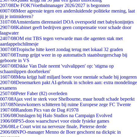
2
07/08
De FOK!Voetbalmanager 2026/2027 is begonnen
69
07/08
Meer agressie tegen een andersluidende politieke mening, laat
jij je intimideren?
31
07/08
Amsterdams dierenasiel DOA overspoeld met babykonijntjes
29
07/08
Kabinet geeft bedrijven geen compensatie voor schade door
laagwater
24
07/08
OM eist TBS tegen verwarde man die agenten stak met
aardappelschilmesje
30
07/08
Tropische hitte keert zondag terug met lokaal 32 graden
30
07/08
Trump grijpt weer in op automatisch staatsburgerschap bij
geboorte in VS
56
07/08
Dikke Van Dale neemt 'vulvalippen' op: 'stigma op
schaamlippen doorbreken'
16
07/08
Meta krijgt half miljard boete voor mentale schade bij jongeren
20
07/08
Denemarken pakt AI-gebruik in scholen aan: extra mondelinge
examens
25
07/08
Peter Faber (82) overleden
0
07/08
Ajax veel te sterk voor Shelbourne, maar houdt schade beperkt
1
07/08
Nieuwkomers schitteren bij ruime Europese zege FC Twente
19
07/08
Random Pics van de Dag #1978
15
06/08
Ontslagen bij Halo Studios na Campaign Evolved
19
06/08
PS5-doos waarschuwt voor einde fysieke games
2
06/08
Le Court wint na nerveuze finale, Pieterse derde
29
06/08
NPO-manager Menno de Boer geschorst na dickpic in