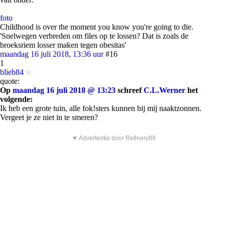
foto
Childhood is over the moment you know you're going to die.
'Snelwegen verbreden om files op te lossen? Dat is zoals de
broeksriem losser maken tegen obesitas'
maandag 16 juli 2018, 13:36 uur
#16
1
blieb84
quote:
Op
maandag 16 juli 2018 @ 13:23
schreef
C.L.Werner
het
volgende:
Ik heb een grote tuin, alle fok!sters kunnen bij mij naaktzonnen.
Vergeet je ze niet in te smeren?
▼ Advertentie door Refinery89