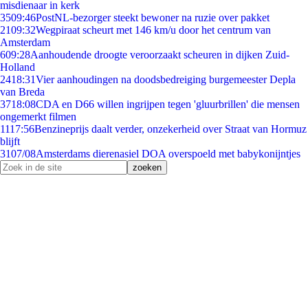
misdienaar in kerk
35
09:46
PostNL-bezorger steekt bewoner na ruzie over pakket
21
09:32
Wegpiraat scheurt met 146 km/u door het centrum van
Amsterdam
6
09:28
Aanhoudende droogte veroorzaakt scheuren in dijken Zuid-
Holland
24
18:31
Vier aanhoudingen na doodsbedreiging burgemeester Depla
van Breda
37
18:08
CDA en D66 willen ingrijpen tegen 'gluurbrillen' die mensen
ongemerkt filmen
11
17:56
Benzineprijs daalt verder, onzekerheid over Straat van Hormuz
blijft
31
07/08
Amsterdams dierenasiel DOA overspoeld met babykonijntjes