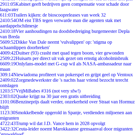
29
11:05
Kabinet geeft bedrijven geen compensatie voor schade door
laagwater
6
11:03
Trailers kijken: de bioscoopreleases van week 32
24
10:54
OM eist TBS tegen verwarde man die agenten stak met
aardappelschilmesje
24
10:18
Vier aanhoudingen na doodsbedreiging burgemeester Depla
van Breda
56
09:52
Dikke Van Dale neemt 'vulvalippen' op: 'stigma op
schaamlippen doorbreken'
40
09:42
Duitser (93) crasht met quad tegen boom, vier gewonden
25
09:22
Huisarts per direct uit vak gezet om ernstig alcoholmisbruik
66
09:19
Onlyfans-model met G-cup wil als NASA-ambassadeur naar
maan
3
09:14
Niewiadoma profiteert van pokerspel en grijpt geel op Ventoux
24
09:02
Zorgmedewerkster die 's nachts haar vriend bezocht terecht
ontslagen
12
03:57
VrijMiBabes #316 (not very sfw!)
23
03:02
Quake krijgt na 30 jaar een gratis uitbreiding
11
01:06
Benzineprijs daalt verder, onzekerheid over Straat van Hormuz
blijft
11
23:30
Smokkelbende opgerold in Spanje, verdienden miljoenen aan
migranten
47
22:43
Trump wil dat J.D. Vance hem in 2028 opvolgt
34
22:32
Ceuta-leider noemt Marokkaanse grensaanval door migranten
'gruweldaad'