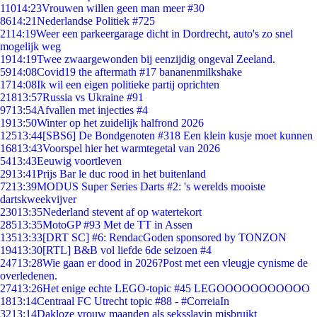
110
14:23
Vrouwen willen geen man meer #30
86
14:21
Nederlandse Politiek #725
21
14:19
Weer een parkeergarage dicht in Dordrecht, auto's zo snel
mogelijk weg
19
14:19
Twee zwaargewonden bij eenzijdig ongeval Zeeland.
59
14:08
Covid19 the aftermath #17 bananenmilkshake
17
14:08
Ik wil een eigen politieke partij oprichten
218
13:57
Russia vs Ukraine #91
97
13:54
Afvallen met injecties #4
19
13:50
Winter op het zuidelijk halfrond 2026
125
13:44
[SBS6] De Bondgenoten #318 Een klein kusje moet kunnen
168
13:43
Voorspel hier het warmtegetal van 2026
54
13:43
Eeuwig voortleven
29
13:41
Prijs Bar le duc rood in het buitenland
72
13:39
MODUS Super Series Darts #2: 's werelds mooiste
dartskweekvijver
230
13:35
Nederland stevent af op watertekort
285
13:35
MotoGP #93 Met de TT in Assen
135
13:33
[DRT SC] #6: RendacGoden sponsored by TONZON
194
13:30
[RTL] B&B vol liefde 6de seizoen #4
247
13:28
Wie gaan er dood in 2026?Post met een vleugje cynisme de
overledenen.
274
13:26
Het enige echte LEGO-topic #45 LEGOOOOOOOOOOO
18
13:14
Centraal FC Utrecht topic #88 - #CorreiaIn
32
13:14
Dakloze vrouw maanden als seksslavin misbruikt