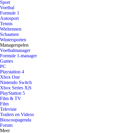
Sport
Voetbal
Formule 1
Autosport
Tennis
Wielrennen
Schaatsen
Wintersporten
Managerspelen
Voetbalmanager
Formule 1-manager
Games
PC
Playstation 4
Xbox One
Nintendo Switch
Xbox Series X|S
PlayStation 5
Film & TV
Film
Televisie
Trailers en Videos
Bioscoopagenda
Forum
Meer