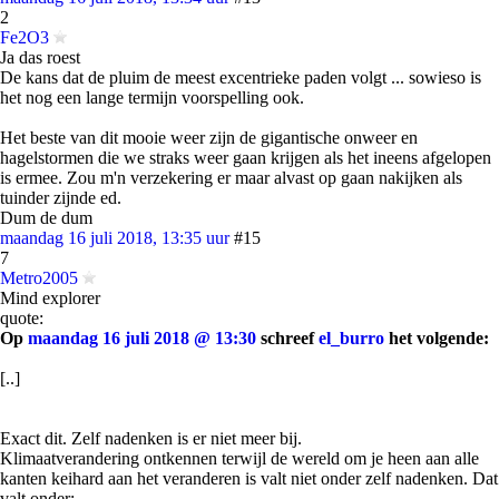
2
Fe2O3
Ja das roest
De kans dat de pluim de meest excentrieke paden volgt ... sowieso is
het nog een lange termijn voorspelling ook.
Het beste van dit mooie weer zijn de gigantische onweer en
hagelstormen die we straks weer gaan krijgen als het ineens afgelopen
is ermee. Zou m'n verzekering er maar alvast op gaan nakijken als
tuinder zijnde ed.
Dum de dum
maandag 16 juli 2018, 13:35 uur
#15
7
Metro2005
Mind explorer
quote:
Op
maandag 16 juli 2018 @ 13:30
schreef
el_burro
het volgende:
[..]
Exact dit. Zelf nadenken is er niet meer bij.
Klimaatverandering ontkennen terwijl de wereld om je heen aan alle
kanten keihard aan het veranderen is valt niet onder zelf nadenken. Dat
valt onder: