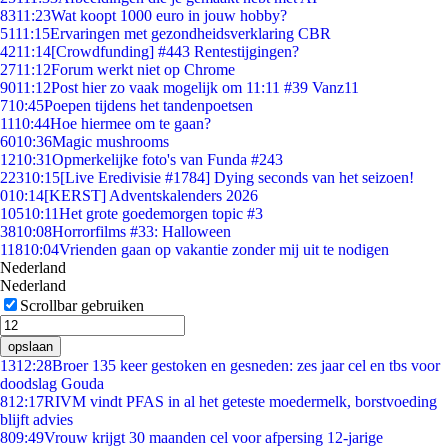
83
11:23
Wat koopt 1000 euro in jouw hobby?
51
11:15
Ervaringen met gezondheidsverklaring CBR
42
11:14
[Crowdfunding] #443 Rentestijgingen?
27
11:12
Forum werkt niet op Chrome
90
11:12
Post hier zo vaak mogelijk om 11:11 #39 Vanz11
7
10:45
Poepen tijdens het tandenpoetsen
11
10:44
Hoe hiermee om te gaan?
60
10:36
Magic mushrooms
12
10:31
Opmerkelijke foto's van Funda #243
223
10:15
[Live Eredivisie #1784] Dying seconds van het seizoen!
0
10:14
[KERST] Adventskalenders 2026
105
10:11
Het grote goedemorgen topic #3
38
10:08
Horrorfilms #33: Halloween
118
10:04
Vrienden gaan op vakantie zonder mij uit te nodigen
Nederland
Nederland
Scrollbar gebruiken
opslaan
13
12:28
Broer 135 keer gestoken en gesneden: zes jaar cel en tbs voor
doodslag Gouda
8
12:17
RIVM vindt PFAS in al het geteste moedermelk, borstvoeding
blijft advies
8
09:49
Vrouw krijgt 30 maanden cel voor afpersing 12-jarige