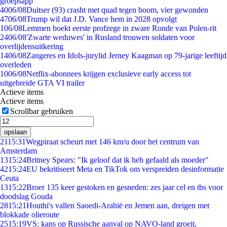
groepsapp
40
06/08
Duitser (93) crasht met quad tegen boom, vier gewonden
47
06/08
Trump wil dat J.D. Vance hem in 2028 opvolgt
1
06/08
Lemmen boekt eerste profzege in zware Ronde van Polen-rit
24
06/08
'Zwarte weduwes' in Rusland trouwen soldaten voor
overlijdensuitkering
14
06/08
Zangeres en Idols-jurylid Jerney Kaagman op 79-jarige leeftijd
overleden
10
06/08
Netflix-abonnees krijgen exclusieve early access tot
uitgebreide GTA VI trailer
Actieve items
Actieve items
Scrollbar gebruiken
opslaan
21
15:31
Wegpiraat scheurt met 146 km/u door het centrum van
Amsterdam
13
15:24
Britney Spears: "Ik geloof dat ik heb gefaald als moeder"
42
15:24
EU bekritiseert Meta en TikTok om verspreiden desinformatie
Ceuta
13
15:22
Broer 135 keer gestoken en gesneden: zes jaar cel en tbs voor
doodslag Gouda
28
15:21
Houthi's vallen Saoedi-Arabië en Jemen aan, dreigen met
blokkade olieroute
25
15:19
VS: kans op Russische aanval op NAVO-land groeit,