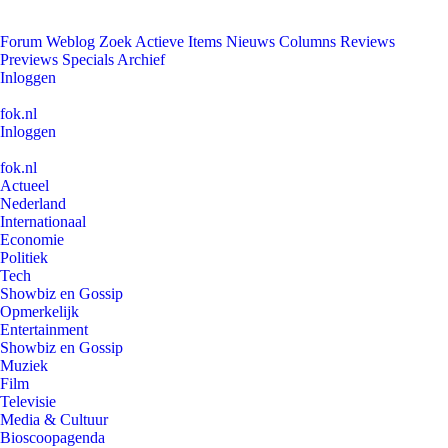
Forum
Weblog
Zoek
Actieve Items
Nieuws
Columns
Reviews
Previews
Specials
Archief
Inloggen
fok.nl
Inloggen
fok.nl
Actueel
Nederland
Internationaal
Economie
Politiek
Tech
Showbiz en Gossip
Opmerkelijk
Entertainment
Showbiz en Gossip
Muziek
Film
Televisie
Media & Cultuur
Bioscoopagenda