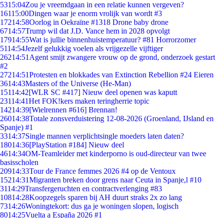
53
15:04
Zou je vreemdgaan in een relatie kunnen vergeven?
161
15:00
Dingen waar je enorm vrolijk van wordt #3
172
14:58
Oorlog in Oekraïne #1318 Drone baby drone
67
14:57
Trump wil dat J.D. Vance hem in 2028 opvolgt
179
14:55
Wat is jullie binnenhuistemperatuur? #81 Horrorzomer
51
14:54
Jezelf gelukkig voelen als vrijgezelle vijftiger
262
14:51
Agent smijt zwangere vrouw op de grond, onderzoek gestart
#2
272
14:51
Protesten en blokkades van Extinction Rebellion #24 Eieren
36
14:43
Masters of the Universe (He-Man)
151
14:42
[WLR SC #417] Nieuw deel openen was kaputt
231
14:41
Het FOK!kers maken teringherrie topic
142
14:39
[Wielrennen #616] Brennan!
260
14:38
Totale zonsverduistering 12-08-2026 (Groenland, IJsland en
Spanje) #1
33
14:37
Single mannen verplichtsingle moeders laten daten?
180
14:36
[PlayStation #184] Nieuw deel
46
14:34
OM-Teamleider met kinderporno is oud-directeur van twee
basisscholen
209
14:33
Tour de France femmes 2026 #4 op de Ventoux
152
14:31
Migranten breken door grens naar Ceuta in Spanje,l #10
31
14:29
Transfergeruchten en contractverlenging #83
108
14:28
Koopzegels sparen bij AH duurt straks 2x zo lang
73
14:26
Woningtekort: dus ga je woningen slopen, logisch
80
14:25
Vuelta a España 2026 #1