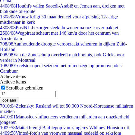
Ceuta
44
08/08
Houthi's vallen Saoedi-Arabië en Jemen aan, dreigen met
blokkade olieroute
13
08/08
Vrouw krijgt 30 maanden cel voor afpersing 12-jarige
misdienaar in kerk
43
08/08
PostNL-bezorger steekt bewoner na ruzie over pakket
26
08/08
Wegpiraat scheurt met 146 km/u door het centrum van
Amsterdam
7
08/08
Aanhoudende droogte veroorzaakt scheuren in dijken Zuid-
Holland
0
08/08
Van de Zandschulp overleeft matchpoints, ook Griekspoor
verder in Montreal
1
08/08
Excelsior opent seizoen met ruime zege op promovendus
Cambuur
Actieve items
Actieve items
Scrollbar gebruiken
opslaan
70
10:04
Zelensky: Rusland wil tot 50.000 Noord-Koreaanse militairen
inzetten
44
10:01
Manosfeer-influencers verdienen miljarden aan onzekerheid
jongeren
10
09:58
Mattel brengt Barbiepop van zangeres Whitney Houston uit
44
09:58
Vinted-foto's van vrouwen massaal gedeeld op seksfora