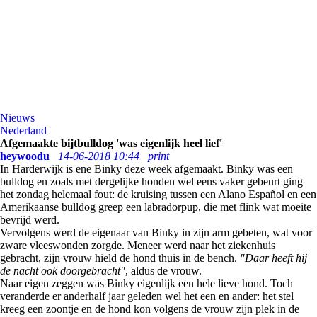
Nieuws
Nederland
Afgemaakte bijtbulldog 'was eigenlijk heel lief'
heywoodu
14-06-2018 10:44
print
In Harderwijk is ene Binky deze week afgemaakt. Binky was een
bulldog en zoals met dergelijke honden wel eens vaker gebeurt ging
het zondag helemaal fout: de kruising tussen een Alano Español en een
Amerikaanse bulldog greep een labradorpup, die met flink wat moeite
bevrijd werd.
Vervolgens werd de eigenaar van Binky in zijn arm gebeten, wat voor
zware vleeswonden zorgde. Meneer werd naar het ziekenhuis
gebracht, zijn vrouw hield de hond thuis in de bench.
"Daar heeft hij
de nacht ook doorgebracht"
, aldus de vrouw.
Naar eigen zeggen was Binky eigenlijk een hele lieve hond. Toch
veranderde er anderhalf jaar geleden wel het een en ander: het stel
kreeg een zoontje en de hond kon volgens de vrouw zijn plek in de