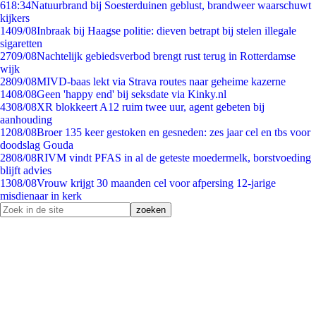
6
18:34
Natuurbrand bij Soesterduinen geblust, brandweer waarschuwt
kijkers
14
09/08
Inbraak bij Haagse politie: dieven betrapt bij stelen illegale
sigaretten
27
09/08
Nachtelijk gebiedsverbod brengt rust terug in Rotterdamse
wijk
28
09/08
MIVD-baas lekt via Strava routes naar geheime kazerne
14
08/08
Geen 'happy end' bij seksdate via Kinky.nl
43
08/08
XR blokkeert A12 ruim twee uur, agent gebeten bij
aanhouding
12
08/08
Broer 135 keer gestoken en gesneden: zes jaar cel en tbs voor
doodslag Gouda
28
08/08
RIVM vindt PFAS in al de geteste moedermelk, borstvoeding
blijft advies
13
08/08
Vrouw krijgt 30 maanden cel voor afpersing 12-jarige
misdienaar in kerk