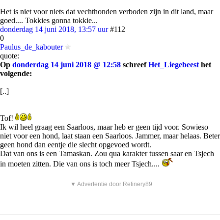
Het is niet voor niets dat vechthonden verboden zijn in dit land, maar
goed.... Tokkies gonna tokkie...
donderdag 14 juni 2018, 13:57 uur
#112
0
Paulus_de_kabouter
quote:
Op
donderdag 14 juni 2018 @ 12:58
schreef
Het_Liegebeest
het
volgende:
[..]
Tof!
Ik wil heel graag een Saarloos, maar heb er geen tijd voor. Sowieso
niet voor een hond, laat staan een Saarloos. Jammer, maar helaas. Beter
geen hond dan eentje die slecht opgevoed wordt.
Dat van ons is een Tamaskan. Zou qua karakter tussen saar en Tsjech
in moeten zitten. Die van ons is toch meer Tsjech....
▼ Advertentie door Refinery89