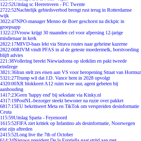
1
22:52
Uitslag sc Heerenveen - FC Twente
27
22:52
Nachtelijk gebiedsverbod brengt rust terug in Rotterdamse
wijk
30
22:47
NPO-manager Menno de Boer geschorst na dickpic in
groepsapp
13
22:23
Vrouw krijgt 30 maanden cel voor afpersing 12-jarige
misdienaar in kerk
28
22:17
MIVD-baas lekt via Strava routes naar geheime kazerne
28
22:00
RIVM vindt PFAS in al de geteste moedermelk, borstvoeding
blijft advies
2
21:38
Vollering breekt Niewiadoma op slotklim en pakt tweede
eindzege
38
21:36
Iran stelt zes eisen aan VS voor heropening Straat van Hormuz
53
21:27
Trump wil dat J.D. Vance hem in 2028 opvolgt
43
20:00
XR blokkeert A12 ruim twee uur, agent gebeten bij
aanhouding
14
17:23
Geen 'happy end' bij seksdate via Kinky.nl
43
17:19
PostNL-bezorger steekt bewoner na ruzie over pakket
68
17:15
EU bekritiseert Meta en TikTok om verspreiden desinformatie
Ceuta
1
15:59
Uitslag Sparta - Feyenoord
16
15:52
FIFA ziet kritiek op Infantino als desinformatie, Noorwegen
eist zijn aftreden
24
15:52
Long live the 7th of October
6
14:34
Nieuwe president De la Espriella gaat strijd aan met