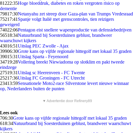
812
22:35
Hoge bloeddruk, diabetes en roken vergroten risico op
dementie
798
17:30
Netanyahu zet streep door Gaza-plan van Trumps Vredesraad
752
17:41
Spanje volgt Italië met grenscontroles, tien reizigers
geweigerd
740
22:06
Pentagon eist snellere wapenproductie van defensiebedrijven
565
18:34
Natuurbrand bij Soesterduinen geblust, brandweer
waarschuwt kijkers
430
16:51
Uitslag PEC Zwolle - Ajax
399
06:30
Grote kans op vijfde regionale hittegolf met lokaal 35 graden
390
15:31
Uitslag Sparta - Feyenoord
347
19:28
Vollering breekt Niewiadoma op slotklim en pakt tweede
eindzege
275
19:31
Uitslag sc Heerenveen - FC Twente
252
17:36
Uitslag FC Groningen - FC Utrecht
234
13:59
Sensationele Moto2-race Silverstone levert nieuwe winnaar
op, Nederlanders buiten de punten
▼ Advertentie door Refinery89
Lees ook
7
06:30
Grote kans op vijfde regionale hittegolf met lokaal 35 graden
6
18:34
Natuurbrand bij Soesterduinen geblust, brandweer waarschuwt
kijkers