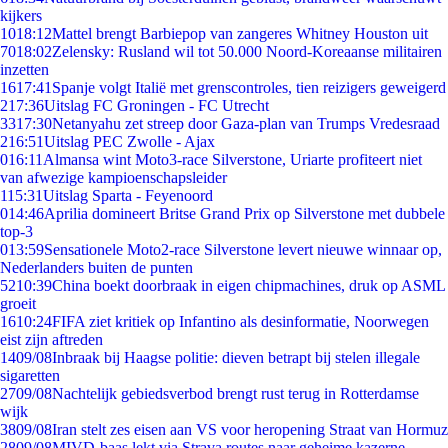
kijkers
10
18:12
Mattel brengt Barbiepop van zangeres Whitney Houston uit
70
18:02
Zelensky: Rusland wil tot 50.000 Noord-Koreaanse militairen
inzetten
16
17:41
Spanje volgt Italië met grenscontroles, tien reizigers geweigerd
2
17:36
Uitslag FC Groningen - FC Utrecht
33
17:30
Netanyahu zet streep door Gaza-plan van Trumps Vredesraad
2
16:51
Uitslag PEC Zwolle - Ajax
0
16:11
Almansa wint Moto3-race Silverstone, Uriarte profiteert niet
van afwezige kampioenschapsleider
1
15:31
Uitslag Sparta - Feyenoord
0
14:46
Aprilia domineert Britse Grand Prix op Silverstone met dubbele
top-3
0
13:59
Sensationele Moto2-race Silverstone levert nieuwe winnaar op,
Nederlanders buiten de punten
52
10:39
China boekt doorbraak in eigen chipmachines, druk op ASML
groeit
16
10:24
FIFA ziet kritiek op Infantino als desinformatie, Noorwegen
eist zijn aftreden
14
09/08
Inbraak bij Haagse politie: dieven betrapt bij stelen illegale
sigaretten
27
09/08
Nachtelijk gebiedsverbod brengt rust terug in Rotterdamse
wijk
38
09/08
Iran stelt zes eisen aan VS voor heropening Straat van Hormuz
28
09/08
MIVD-baas lekt via Strava routes naar geheime kazerne