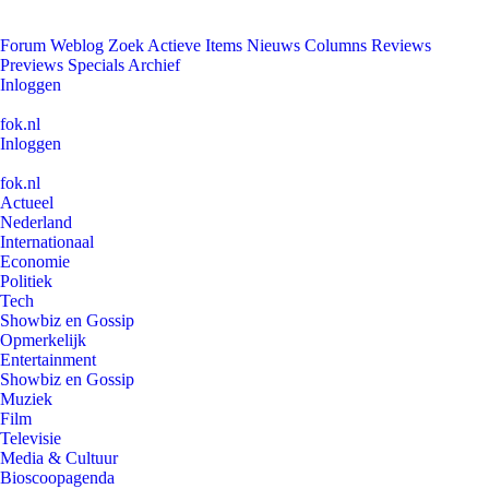
Forum
Weblog
Zoek
Actieve Items
Nieuws
Columns
Reviews
Previews
Specials
Archief
Inloggen
fok.nl
Inloggen
fok.nl
Actueel
Nederland
Internationaal
Economie
Politiek
Tech
Showbiz en Gossip
Opmerkelijk
Entertainment
Showbiz en Gossip
Muziek
Film
Televisie
Media & Cultuur
Bioscoopagenda