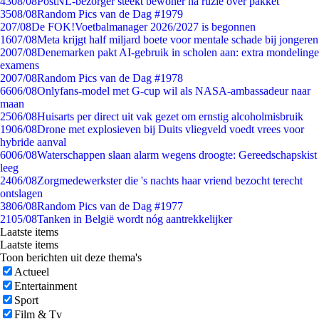
43
08/08
PostNL-bezorger steekt bewoner na ruzie over pakket
35
08/08
Random Pics van de Dag #1979
2
07/08
De FOK!Voetbalmanager 2026/2027 is begonnen
16
07/08
Meta krijgt half miljard boete voor mentale schade bij jongeren
20
07/08
Denemarken pakt AI-gebruik in scholen aan: extra mondelinge
examens
20
07/08
Random Pics van de Dag #1978
66
06/08
Onlyfans-model met G-cup wil als NASA-ambassadeur naar
maan
25
06/08
Huisarts per direct uit vak gezet om ernstig alcoholmisbruik
19
06/08
Drone met explosieven bij Duits vliegveld voedt vrees voor
hybride aanval
60
06/08
Waterschappen slaan alarm wegens droogte: Gereedschapskist
leeg
24
06/08
Zorgmedewerkster die 's nachts haar vriend bezocht terecht
ontslagen
38
06/08
Random Pics van de Dag #1977
21
05/08
Tanken in België wordt nóg aantrekkelijker
Laatste items
Laatste items
Toon berichten uit deze thema's
Actueel
Entertainment
Sport
Film & Tv