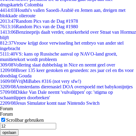
drugskartels Colombia
44
14:03
Houthi's vallen Saoedi-Arabië en Jemen aan, dreigen met
blokkade olieroute
20
13:47
Random Pics van de Dag #1978
76
13:16
Random Pics van de Dag #1980
14
13:06
Benzineprijs daalt verder, onzekerheid over Straat van Hormuz
blijft
8
12:37
Vrouw krijgt door verwisseling het embryo van ander stel
ingebracht
51
11:40
VS: kans op Russische aanval op NAVO-land groeit,
munitietekort wordt probleem
3
09/08
Vollering slaat dubbelslag in Nice en neemt geel over
12
09/08
Broer 135 keer gestoken en gesneden: zes jaar cel en tbs voor
doodslag Gouda
16
09/08
VrijMiBabes #316 (not very sfw!)
32
09/08
Amsterdams dierenasiel DOA overspoeld met babykonijntjes
57
09/08
Dikke Van Dale neemt 'vulvalippen' op: 'stigma op
schaamlippen doorbreken'
22
09/08
Jesus Simulator komt naar Nintendo Switch
Forum
Forum
Scrollbar gebruiken
opslaan