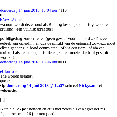
donderdag 14 juni 2018, 13:04 uur
#110
0
bArAbAts
waarom wordt deze hond als Bulldog bestempeld.....tis gewoon een
kruising...een vuilnisbakras dus!
ps. bijtgedrag zonder reden (geen gevaar voor de hond zelf) is een
gebrek aan opleiding en dus de schuld van de eigenaar! zowiezo moet
elke eigenaar zijn hond controleren...of via een riem...of via een
muilkorf als het een bijter is! de eigenaren moeten keihard gestraft
worden!
donderdag 14 juni 2018, 13:46 uur
#111
1
el_burro
The worlds greatest.
quote:
Op
donderdag 14 juni 2018 @ 12:57
schreef
Nickysan
het
volgende:
[..]
Ik train al 25 jaar honden en er is niet zoiets als een agressief ras.
Ja, ik doe het al 26 jaar nou goed...