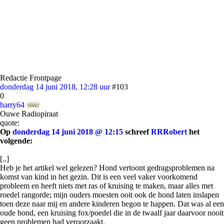
Redactie Frontpage
donderdag 14 juni 2018, 12:28 uur
#103
0
harry64
Ouwe Radiopiraat
quote:
Op
donderdag 14 juni 2018 @ 12:15
schreef
RRRobert
het
volgende:
[..]
Heb je het artikel wel gelezen? Hond vertoont gedragsproblemen na
komst van kind in het gezin. Dit is een veel vaker voorkomend
probleem en heeft niets met ras of kruising te maken, maar alles met
roedel rangorde; mijn ouders moesten ooit ook de hond laten inslapen
toen deze naar mij en andere kinderen begon te happen. Dat was al een
oude hond, een kruising fox/poedel die in de twaalf jaar daarvoor nooit
geen problemen had veroorzaakt.