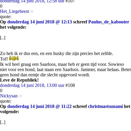
donderdag 14 juni 2018, 12:58 uur
#107
0
Het_Liegebeest
quote:
Op
donderdag 14 juni 2018 @ 12:13
schreef
Paulus_de_kabouter
het volgende:
[..]
Zo heb ik er dus een, en een husky die zijn precies het zelfde.
Tof!
Ik wil heel graag een Saarloos, maar heb er geen tijd voor. Sowieso
niet voor een hond, laat staan een Saarloos. Jammer, maar helaas. Beter
geen hond dan eentje die slecht opgevoed wordt.
Leve de Republiek!
donderdag 14 juni 2018, 13:00 uur
#108
0
Nickysan
quote:
Op
donderdag 14 juni 2018 @ 11:22
schreef
christmastsunami
het
volgende:
[..]