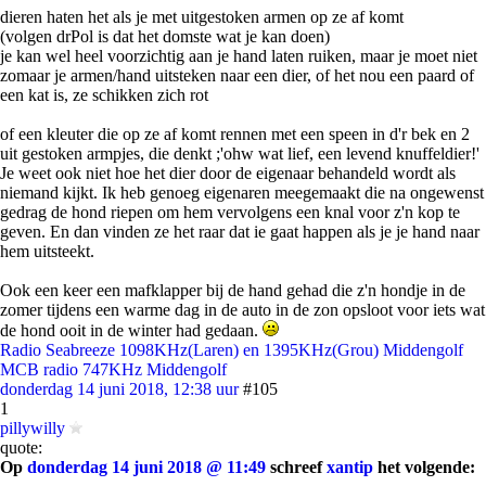
dieren haten het als je met uitgestoken armen op ze af komt
(volgen drPol is dat het domste wat je kan doen)
je kan wel heel voorzichtig aan je hand laten ruiken, maar je moet niet
zomaar je armen/hand uitsteken naar een dier, of het nou een paard of
een kat is, ze schikken zich rot
of een kleuter die op ze af komt rennen met een speen in d'r bek en 2
uit gestoken armpjes, die denkt ;'ohw wat lief, een levend knuffeldier!'
Je weet ook niet hoe het dier door de eigenaar behandeld wordt als
niemand kijkt. Ik heb genoeg eigenaren meegemaakt die na ongewenst
gedrag de hond riepen om hem vervolgens een knal voor z'n kop te
geven. En dan vinden ze het raar dat ie gaat happen als je je hand naar
hem uitsteekt.
Ook een keer een mafklapper bij de hand gehad die z'n hondje in de
zomer tijdens een warme dag in de auto in de zon opsloot voor iets wat
de hond ooit in de winter had gedaan.
Radio Seabreeze 1098KHz(Laren) en 1395KHz(Grou) Middengolf
MCB radio 747KHz Middengolf
donderdag 14 juni 2018, 12:38 uur
#105
1
pillywilly
quote:
Op
donderdag 14 juni 2018 @ 11:49
schreef
xantip
het volgende: