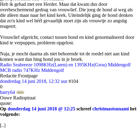
Heb ik gehad met een Herder. Maar dat kwam dus door
overbeschermend gedrag van vrouwlief. Die joeg de hond al weg als
die alleen maar naar het kind keek. Uiteindelijk ging de hond denken
dat zo'n kind wel héél gevaarlijk moet zijn als vrouwtje zo angstig
reageert.
Vrouwlief afgericht, contact tussen hond en kind genormaliseerd door
kind te verpuppen, probleem opgelost.
Naja, je mocht daarna als niet behorende tot de roedel niet aan kind
komen want dan hing hond jou in je broek.
Radio Seabreeze 1098KHz(Laren) en 1395KHz(Grou) Middengolf
MCB radio 747KHz Middengolf
Redactie Frontpage
donderdag 14 juni 2018, 12:32 uur
#104
0
harry64
Ouwe Radiopiraat
quote:
Op
donderdag 14 juni 2018 @ 12:25
schreef
christmastsunami
het
volgende:
[..]