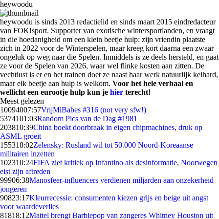
heywoodu
heywoodu is sinds 2013 redactielid en sinds maart 2015 eindredacteur
van FOK!sport. Supporter van exotische wintersportlanden, en vraagt
in die hoedanigheid om een klein beetje hulp: zijn vriendin plaatste
zich in 2022 voor de Winterspelen, maar kreeg kort daarna een zwaar
ongeluk op weg naar die Spelen. Inmiddels is ze deels hersteld, en gaat
ze voor de Spelen van 2026, waar wel flinke kosten aan zitten. De
vechtlust is er en het trainen doet ze naast haar werk natuurlijk keihard,
maar elk beetje aan hulp is welkom.
Voor het hele verhaal en
wellicht een eurootje hulp kun je
hier
terecht!
Meest gelezen
100940
07:57
VrijMiBabes #316 (not very sfw!)
53741
01:03
Random Pics van de Dag #1981
2038
10:39
China boekt doorbraak in eigen chipmachines, druk op
ASML groeit
1553
18:02
Zelensky: Rusland wil tot 50.000 Noord-Koreaanse
militairen inzetten
1023
10:24
FIFA ziet kritiek op Infantino als desinformatie, Noorwegen
eist zijn aftreden
999
06:38
Manosfeer-influencers verdienen miljarden aan onzekerheid
jongeren
908
23:17
Kleurrecessie: consumenten kiezen grijs en beige uit angst
voor waardeverlies
818
18:12
Mattel brengt Barbiepop van zangeres Whitney Houston uit