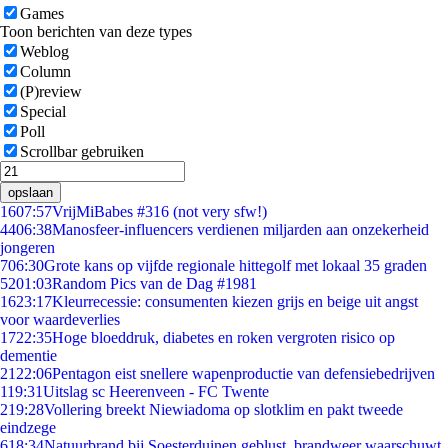
Games
Toon berichten van deze types
Weblog
Column
(P)review
Special
Poll
Scrollbar gebruiken
opslaan
16
07:57
VrijMiBabes #316 (not very sfw!)
44
06:38
Manosfeer-influencers verdienen miljarden aan onzekerheid
jongeren
7
06:30
Grote kans op vijfde regionale hittegolf met lokaal 35 graden
52
01:03
Random Pics van de Dag #1981
16
23:17
Kleurrecessie: consumenten kiezen grijs en beige uit angst
voor waardeverlies
17
22:35
Hoge bloeddruk, diabetes en roken vergroten risico op
dementie
21
22:06
Pentagon eist snellere wapenproductie van defensiebedrijven
1
19:31
Uitslag sc Heerenveen - FC Twente
2
19:28
Vollering breekt Niewiadoma op slotklim en pakt tweede
eindzege
6
18:34
Natuurbrand bij Soesterduinen geblust, brandweer waarschuwt