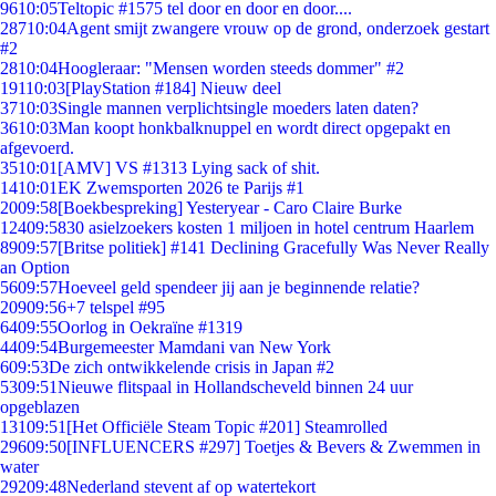
96
10:05
Teltopic #1575 tel door en door en door....
287
10:04
Agent smijt zwangere vrouw op de grond, onderzoek gestart
#2
28
10:04
Hoogleraar: "Mensen worden steeds dommer" #2
191
10:03
[PlayStation #184] Nieuw deel
37
10:03
Single mannen verplichtsingle moeders laten daten?
36
10:03
Man koopt honkbalknuppel en wordt direct opgepakt en
afgevoerd.
35
10:01
[AMV] VS #1313 Lying sack of shit.
14
10:01
EK Zwemsporten 2026 te Parijs #1
20
09:58
[Boekbespreking] Yesteryear - Caro Claire Burke
124
09:58
30 asielzoekers kosten 1 miljoen in hotel centrum Haarlem
89
09:57
[Britse politiek] #141 Declining Gracefully Was Never Really
an Option
56
09:57
Hoeveel geld spendeer jij aan je beginnende relatie?
209
09:56
+7 telspel #95
64
09:55
Oorlog in Oekraïne #1319
44
09:54
Burgemeester Mamdani van New York
6
09:53
De zich ontwikkelende crisis in Japan #2
53
09:51
Nieuwe flitspaal in Hollandscheveld binnen 24 uur
opgeblazen
131
09:51
[Het Officiële Steam Topic #201] Steamrolled
296
09:50
[INFLUENCERS #297] Toetjes & Bevers & Zwemmen in
water
292
09:48
Nederland stevent af op watertekort