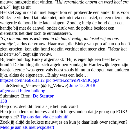
nieuwe rangorde niet vinden.
"Hij veranderde enorm en werd heel erg
druk"
, legt ze uit.
Het stel zag in dat dit niet langer kon en probeerde een ander huis voor
Binky te vinden. Dat lukte niet, ook niet via een asiel, en een dierenarts
weigerde de hond in te laten slapen. Zondag hielp de hond daar een
handje bij met de aanval: onder druk van de politie besloot een
dierenarts het dier toch te euthanaseren.
"Op die manier is iedereen in de buurt veilig, inclusief wij en ons
zoontje"
, aldus de vrouw. Haar man, die Binky van pup af aan op heeft
zien groeien, kon zijn hond tot zijn verdriet niet meer zien.
"Maar het
is beter zo"
, zegt zijn vrouw.
Bijtende bulldog Binky afgemaakt: ‘Hij is eigenlijk een heel lieve
hond’: De bulldog die zich afgelopen zondag in Harderwijk tegen zijn
baasje keerde ‘was geen vals beest zoals hij nu in de ogen van anderen
lijkt, aldus de eigenaars. ,,Binky was een hele…
https://t.co/nhe68ZBHr2
pic.twitter.com/dPIkM3QppJ
— deStentor_Veluwe (@ds_Veluwe)
June 12, 2018
afgemaakt
bijten
bulldog
Submitter:
Bron:
De Stentor
138
Help ons; deel dit item als je het leuk vond
Heb je een leuk of interessant bericht gevonden dat je graag op FOK!
terug ziet?
Tip ons dan via de submit!
Zoek jij altijd de leukste nieuwtjes en kun je daar leuk over schrijven?
Meld je aan als nieuwsposter!