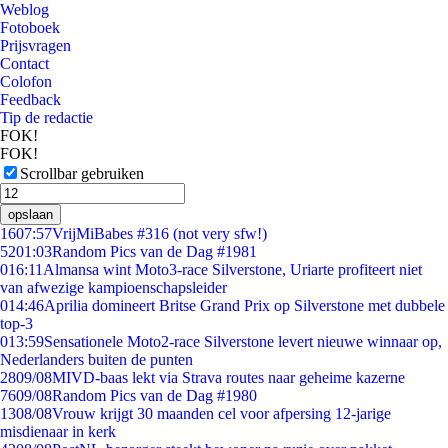
Weblog
Fotoboek
Prijsvragen
Contact
Colofon
Feedback
Tip de redactie
FOK!
FOK!
Scrollbar gebruiken
opslaan
16
07:57
VrijMiBabes #316 (not very sfw!)
52
01:03
Random Pics van de Dag #1981
0
16:11
Almansa wint Moto3-race Silverstone, Uriarte profiteert niet
van afwezige kampioenschapsleider
0
14:46
Aprilia domineert Britse Grand Prix op Silverstone met dubbele
top-3
0
13:59
Sensationele Moto2-race Silverstone levert nieuwe winnaar op,
Nederlanders buiten de punten
28
09/08
MIVD-baas lekt via Strava routes naar geheime kazerne
76
09/08
Random Pics van de Dag #1980
13
08/08
Vrouw krijgt 30 maanden cel voor afpersing 12-jarige
misdienaar in kerk