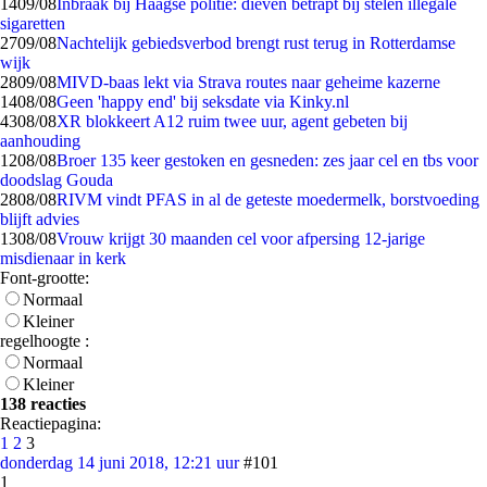
14
09/08
Inbraak bij Haagse politie: dieven betrapt bij stelen illegale
sigaretten
27
09/08
Nachtelijk gebiedsverbod brengt rust terug in Rotterdamse
wijk
28
09/08
MIVD-baas lekt via Strava routes naar geheime kazerne
14
08/08
Geen 'happy end' bij seksdate via Kinky.nl
43
08/08
XR blokkeert A12 ruim twee uur, agent gebeten bij
aanhouding
12
08/08
Broer 135 keer gestoken en gesneden: zes jaar cel en tbs voor
doodslag Gouda
28
08/08
RIVM vindt PFAS in al de geteste moedermelk, borstvoeding
blijft advies
13
08/08
Vrouw krijgt 30 maanden cel voor afpersing 12-jarige
misdienaar in kerk
Font-grootte:
Normaal
Kleiner
regelhoogte :
Normaal
Kleiner
138 reacties
Reactiepagina:
1
2
3
donderdag 14 juni 2018, 12:21 uur
#101
1