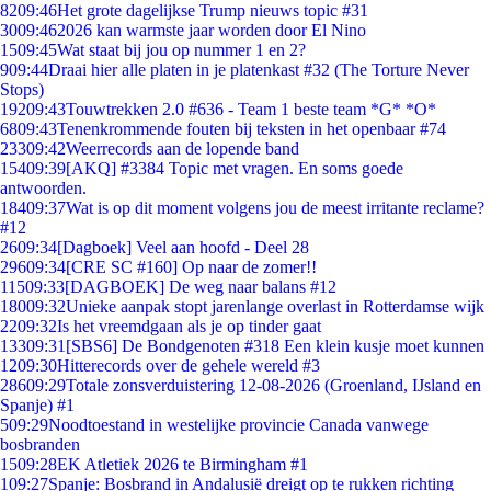
82
09:46
Het grote dagelijkse Trump nieuws topic #31
30
09:46
2026 kan warmste jaar worden door El Nino
15
09:45
Wat staat bij jou op nummer 1 en 2?
9
09:44
Draai hier alle platen in je platenkast #32 (The Torture Never
Stops)
192
09:43
Touwtrekken 2.0 #636 - Team 1 beste team *G* *O*
68
09:43
Tenenkrommende fouten bij teksten in het openbaar #74
233
09:42
Weerrecords aan de lopende band
154
09:39
[AKQ] #3384 Topic met vragen. En soms goede
antwoorden.
184
09:37
Wat is op dit moment volgens jou de meest irritante reclame?
#12
26
09:34
[Dagboek] Veel aan hoofd - Deel 28
296
09:34
[CRE SC #160] Op naar de zomer!!
115
09:33
[DAGBOEK] De weg naar balans #12
180
09:32
Unieke aanpak stopt jarenlange overlast in Rotterdamse wijk
22
09:32
Is het vreemdgaan als je op tinder gaat
133
09:31
[SBS6] De Bondgenoten #318 Een klein kusje moet kunnen
12
09:30
Hitterecords over de gehele wereld #3
286
09:29
Totale zonsverduistering 12-08-2026 (Groenland, IJsland en
Spanje) #1
5
09:29
Noodtoestand in westelijke provincie Canada vanwege
bosbranden
15
09:28
EK Atletiek 2026 te Birmingham #1
1
09:27
Spanje: Bosbrand in Andalusië dreigt op te rukken richting