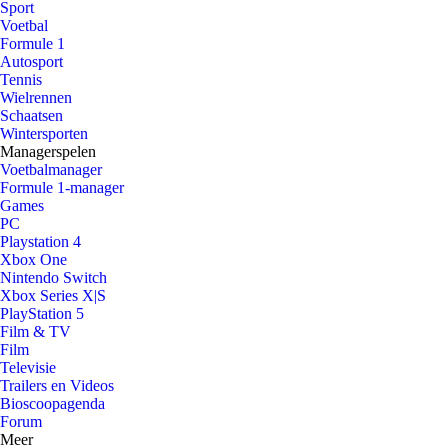
Sport
Voetbal
Formule 1
Autosport
Tennis
Wielrennen
Schaatsen
Wintersporten
Managerspelen
Voetbalmanager
Formule 1-manager
Games
PC
Playstation 4
Xbox One
Nintendo Switch
Xbox Series X|S
PlayStation 5
Film & TV
Film
Televisie
Trailers en Videos
Bioscoopagenda
Forum
Meer