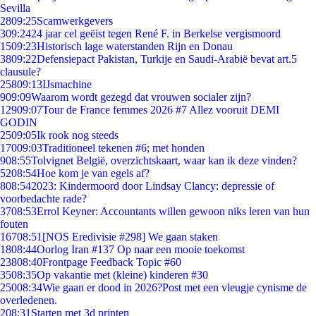
Sevilla
28
09:25
Scamwerkgevers
3
09:24
24 jaar cel geëist tegen René F. in Berkelse vergismoord
15
09:23
Historisch lage waterstanden Rijn en Donau
38
09:22
Defensiepact Pakistan, Turkije en Saudi-Arabië bevat art.5
clausule?
258
09:13
IJsmachine
9
09:09
Waarom wordt gezegd dat vrouwen socialer zijn?
129
09:07
Tour de France femmes 2026 #7 Allez vooruit DEMI
GODIN
25
09:05
Ik rook nog steeds
170
09:03
Traditioneel tekenen #6; met honden
9
08:55
Tolvignet België, overzichtskaart, waar kan ik deze vinden?
52
08:54
Hoe kom je van egels af?
8
08:54
2023: Kindermoord door Lindsay Clancy: depressie of
voorbedachte rade?
37
08:53
Errol Keyner: Accountants willen gewoon niks leren van hun
fouten
167
08:51
[NOS Eredivisie #298] We gaan staken
18
08:44
Oorlog Iran #137 Op naar een mooie toekomst
238
08:40
Frontpage Feedback Topic #60
35
08:35
Op vakantie met (kleine) kinderen #30
250
08:34
Wie gaan er dood in 2026?Post met een vleugje cynisme de
overledenen.
2
08:31
Starten met 3d printen