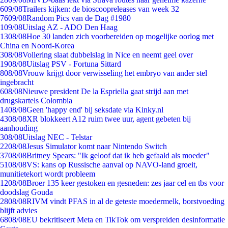
6
09/08
Trailers kijken: de bioscoopreleases van week 32
76
09/08
Random Pics van de Dag #1980
1
09/08
Uitslag AZ - ADO Den Haag
13
08/08
Hoe 30 landen zich voorbereiden op mogelijke oorlog met
China en Noord-Korea
3
08/08
Vollering slaat dubbelslag in Nice en neemt geel over
19
08/08
Uitslag PSV - Fortuna Sittard
8
08/08
Vrouw krijgt door verwisseling het embryo van ander stel
ingebracht
6
08/08
Nieuwe president De la Espriella gaat strijd aan met
drugskartels Colombia
14
08/08
Geen 'happy end' bij seksdate via Kinky.nl
43
08/08
XR blokkeert A12 ruim twee uur, agent gebeten bij
aanhouding
3
08/08
Uitslag NEC - Telstar
22
08/08
Jesus Simulator komt naar Nintendo Switch
37
08/08
Britney Spears: "Ik geloof dat ik heb gefaald als moeder"
51
08/08
VS: kans op Russische aanval op NAVO-land groeit,
munitietekort wordt probleem
12
08/08
Broer 135 keer gestoken en gesneden: zes jaar cel en tbs voor
doodslag Gouda
28
08/08
RIVM vindt PFAS in al de geteste moedermelk, borstvoeding
blijft advies
68
08/08
EU bekritiseert Meta en TikTok om verspreiden desinformatie