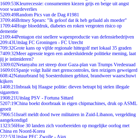
16
09:53
Kleurrecessie: consumenten kiezen grijs en beige uit angst
voor waardeverlies
52
09:49
Random Pics van de Dag #1981
37
09:46
Britney Spears: "Ik geloof dat ik heb gefaald als moeder"
17
09:44
Hoge bloeddruk, diabetes en roken vergroten risico op
dementie
21
09:44
Pentagon eist snellere wapenproductie van defensiebedrijven
2
09:43
Uitslag FC Groningen - FC Utrecht
7
09:32
Grote kans op vijfde regionale hittegolf met lokaal 35 graden
74
09:32
Meer agressie tegen een andersluidende politieke mening, laat
jij je intimideren?
33
09:02
Netanyahu zet streep door Gaza-plan van Trumps Vredesraad
16
09:01
Spanje volgt Italië met grenscontroles, tien reizigers geweigerd
6
08:42
Natuurbrand bij Soesterduinen geblust, brandweer waarschuwt
kijkers
14
08:21
Inbraak bij Haagse politie: dieven betrapt bij stelen illegale
sigaretten
19
08:21
Uitslag PSV - Fortuna Sittard
52
07:19
China boekt doorbraak in eigen chipmachines, druk op ASML
groeit
79
06:51
Israël meldt dood twee militairen in Zuid-Libanon, vergelding
aangekondigd
13
23:56
Hoe 30 landen zich voorbereiden op mogelijke oorlog met
China en Noord-Korea
2
22:53
Uitslag PEC Zwolle - Ajax