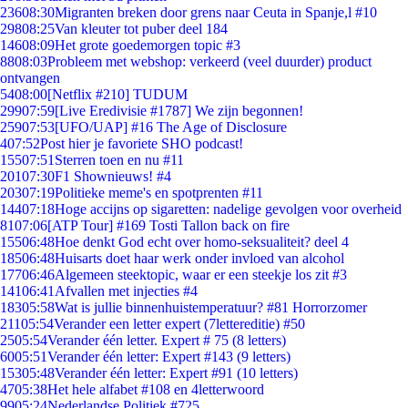
236
08:30
Migranten breken door grens naar Ceuta in Spanje,l #10
298
08:25
Van kleuter tot puber deel 184
146
08:09
Het grote goedemorgen topic #3
88
08:03
Probleem met webshop: verkeerd (veel duurder) product
ontvangen
54
08:00
[Netflix #210] TUDUM
299
07:59
[Live Eredivisie #1787] We zijn begonnen!
259
07:53
[UFO/UAP] #16 The Age of Disclosure
4
07:52
Post hier je favoriete SHO podcast!
155
07:51
Sterren toen en nu #11
201
07:30
F1 Shownieuws! #4
203
07:19
Politieke meme's en spotprenten #11
144
07:18
Hoge accijns op sigaretten: nadelige gevolgen voor overheid
81
07:06
[ATP Tour] #169 Tosti Tallon back on fire
155
06:48
Hoe denkt God echt over homo-seksualiteit? deel 4
185
06:48
Huisarts doet haar werk onder invloed van alcohol
177
06:46
Algemeen steektopic, waar er een steekje los zit #3
141
06:41
Afvallen met injecties #4
183
05:58
Wat is jullie binnenhuistemperatuur? #81 Horrorzomer
211
05:54
Verander een letter expert (7lettereditie) #50
25
05:54
Verander één letter. Expert # 75 (8 letters)
60
05:51
Verander één letter: Expert #143 (9 letters)
153
05:48
Verander één letter: Expert #91 (10 letters)
47
05:38
Het hele alfabet #108 en 4letterwoord
99
05:24
Nederlandse Politiek #725