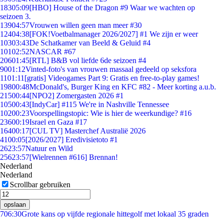
183
05:09
[HBO] House of the Dragon #9 Waar we wachten op
seizoen 3.
139
04:57
Vrouwen willen geen man meer #30
124
04:38
[FOK!Voetbalmanager 2026/2027] #1 We zijn er weer
103
03:43
De Schatkamer van Beeld & Geluid #4
101
02:52
NASCAR #67
206
01:45
[RTL] B&B vol liefde 6de seizoen #4
90
01:12
Vinted-foto's van vrouwen massaal gedeeld op seksfora
11
01:11
[gratis] Videogames Part 9: Gratis en free-to-play games!
198
00:48
McDonald's, Burger King en KFC #82 - Meer korting a.u.b.
215
00:44
[NPO2] Zomergasten 2026 #1
105
00:43
[IndyCar] #115 We're in Nashville Tennessee
102
00:23
Voorspellingstopic: Wie is hier de weerkundige? #16
236
00:19
Israel en Gaza #17
164
00:17
[CUL TV] Masterchef Australië 2026
41
00:05
[2026/2027] Eredivisietoto #1
26
23:57
Natuur en Wild
256
23:57
[Wielrennen #616] Brennan!
Nederland
Nederland
Scrollbar gebruiken
opslaan
7
06:30
Grote kans op vijfde regionale hittegolf met lokaal 35 graden