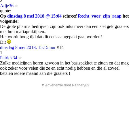
2
Adje36
quote:
Op
dinsdag 8 mei 2018 @ 15:04
schreef
Recht_voor_zijn_raap
het
volgende:
De grote pharma bedrijven zijn ook niks meer dan een stel geldgraaiers
met hun mafiapraktijken..
Het wordt hoog tijd dat dit eens aangepakt gaat worden!
Dit
dinsdag 8 mei 2018, 15:15 uur
#14
1
Patrick34
Zulke medicijnen horen gewoon in het basispakket te zitten en dat mag
ook zeker voor velen die ze en echt nodig hebben en die al zoveel
betalen iedere maand aan die graaiers !
▼ Advertentie door Refinery89