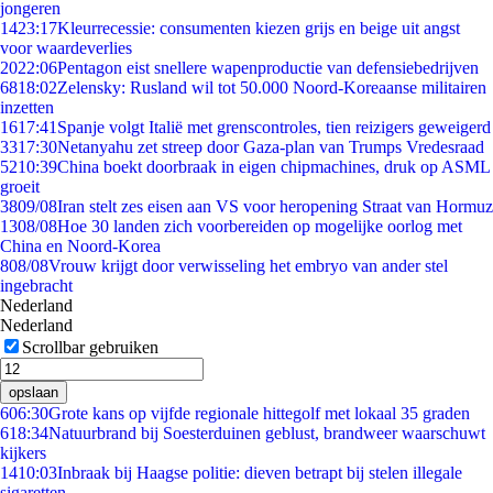
jongeren
14
23:17
Kleurrecessie: consumenten kiezen grijs en beige uit angst
voor waardeverlies
20
22:06
Pentagon eist snellere wapenproductie van defensiebedrijven
68
18:02
Zelensky: Rusland wil tot 50.000 Noord-Koreaanse militairen
inzetten
16
17:41
Spanje volgt Italië met grenscontroles, tien reizigers geweigerd
33
17:30
Netanyahu zet streep door Gaza-plan van Trumps Vredesraad
52
10:39
China boekt doorbraak in eigen chipmachines, druk op ASML
groeit
38
09/08
Iran stelt zes eisen aan VS voor heropening Straat van Hormuz
13
08/08
Hoe 30 landen zich voorbereiden op mogelijke oorlog met
China en Noord-Korea
8
08/08
Vrouw krijgt door verwisseling het embryo van ander stel
ingebracht
Nederland
Nederland
Scrollbar gebruiken
opslaan
6
06:30
Grote kans op vijfde regionale hittegolf met lokaal 35 graden
6
18:34
Natuurbrand bij Soesterduinen geblust, brandweer waarschuwt
kijkers
14
10:03
Inbraak bij Haagse politie: dieven betrapt bij stelen illegale
sigaretten