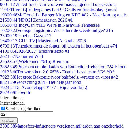
90
01:12
Vinted-foto's van vrouwen massaal gedeeld op seksfora
11
01:11
[gratis] Videogames Part 9: Gratis en free-to-play games!
198
00:48
McDonald's, Burger King en KFC #82 - Meer korting a.u.b.
215
00:44
[NPO2] Zomergasten 2026 #1
105
00:43
[IndyCar] #115 We're in Nashville Tennessee
102
00:23
Voorspellingstopic: Wie is hier de weerkundige? #16
236
00:19
Israel en Gaza #17
164
00:17
[CUL TV] Masterchef Australië 2026
67
00:13
Tenenkrommende fouten bij teksten in het openbaar #74
41
00:05
[2026/2027] Eredivisietoto #1
26
23:57
Natuur en Wild
256
23:57
[Wielrennen #616] Brennan!
285
23:49
Protesten en blokkades van Extinction Rebellion #24 Eieren
191
23:40
Touwtrekken 2.0 #636 - Team 1 beste team *G* *O*
79
23:38
Het grote Baktopic (voor bakfoto's, -vragen en -tips) #42
88
23:29
Geocaching #34 - Het hele jaar rond
79
23:21
De Avondetappe #177 - Bijna voorbij :(
89
23:09
Palworld
Internationaal
Internationaal
Scrollbar gebruiken
opslaan
35
06:38
Manosfeer-influencers verdienen miljarden aan onzekerheid