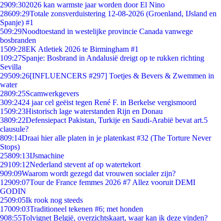
29
09:30
2026 kan warmste jaar worden door El Nino
286
09:29
Totale zonsverduistering 12-08-2026 (Groenland, IJsland en
Spanje) #1
5
09:29
Noodtoestand in westelijke provincie Canada vanwege
bosbranden
15
09:28
EK Atletiek 2026 te Birmingham #1
1
09:27
Spanje: Bosbrand in Andalusië dreigt op te rukken richting
Sevilla
295
09:26
[INFLUENCERS #297] Toetjes & Bevers & Zwemmen in
water
28
09:25
Scamwerkgevers
3
09:24
24 jaar cel geëist tegen René F. in Berkelse vergismoord
15
09:23
Historisch lage waterstanden Rijn en Donau
38
09:22
Defensiepact Pakistan, Turkije en Saudi-Arabië bevat art.5
clausule?
8
09:14
Draai hier alle platen in je platenkast #32 (The Torture Never
Stops)
258
09:13
IJsmachine
291
09:12
Nederland stevent af op watertekort
9
09:09
Waarom wordt gezegd dat vrouwen socialer zijn?
129
09:07
Tour de France femmes 2026 #7 Allez vooruit DEMI
GODIN
25
09:05
Ik rook nog steeds
170
09:03
Traditioneel tekenen #6; met honden
9
08:55
Tolvignet België, overzichtskaart, waar kan ik deze vinden?