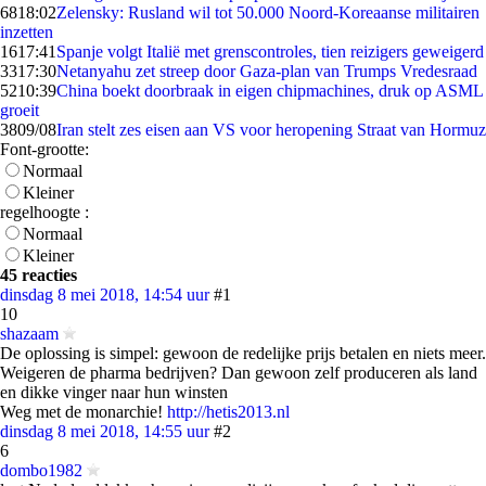
68
18:02
Zelensky: Rusland wil tot 50.000 Noord-Koreaanse militairen
inzetten
16
17:41
Spanje volgt Italië met grenscontroles, tien reizigers geweigerd
33
17:30
Netanyahu zet streep door Gaza-plan van Trumps Vredesraad
52
10:39
China boekt doorbraak in eigen chipmachines, druk op ASML
groeit
38
09/08
Iran stelt zes eisen aan VS voor heropening Straat van Hormuz
Font-grootte:
Normaal
Kleiner
regelhoogte :
Normaal
Kleiner
45 reacties
dinsdag 8 mei 2018, 14:54 uur
#1
10
shazaam
De oplossing is simpel: gewoon de redelijke prijs betalen en niets meer.
Weigeren de pharma bedrijven? Dan gewoon zelf produceren als land
en dikke vinger naar hun winsten
Weg met de monarchie!
http://hetis2013.nl
dinsdag 8 mei 2018, 14:55 uur
#2
6
dombo1982