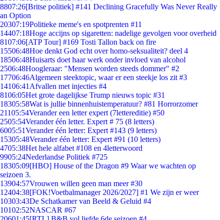
88
07:26
[Britse politiek] #141 Declining Gracefully Was Never Really
an Option
203
07:19
Politieke meme's en spotprenten #11
144
07:18
Hoge accijns op sigaretten: nadelige gevolgen voor overheid
81
07:06
[ATP Tour] #169 Tosti Tallon back on fire
155
06:48
Hoe denkt God echt over homo-seksualiteit? deel 4
185
06:48
Huisarts doet haar werk onder invloed van alcohol
25
06:48
Hoogleraar: "Mensen worden steeds dommer" #2
177
06:46
Algemeen steektopic, waar er een steekje los zit #3
141
06:41
Afvallen met injecties #4
81
06:05
Het grote dagelijkse Trump nieuws topic #31
183
05:58
Wat is jullie binnenhuistemperatuur? #81 Horrorzomer
211
05:54
Verander een letter expert (7lettereditie) #50
25
05:54
Verander één letter. Expert # 75 (8 letters)
60
05:51
Verander één letter: Expert #143 (9 letters)
153
05:48
Verander één letter: Expert #91 (10 letters)
47
05:38
Het hele alfabet #108 en 4letterwoord
99
05:24
Nederlandse Politiek #725
183
05:09
[HBO] House of the Dragon #9 Waar we wachten op
seizoen 3.
139
04:57
Vrouwen willen geen man meer #30
124
04:38
[FOK!Voetbalmanager 2026/2027] #1 We zijn er weer
103
03:43
De Schatkamer van Beeld & Geluid #4
101
02:52
NASCAR #67
206
01:45
[RTL] B&B vol liefde 6de seizoen #4