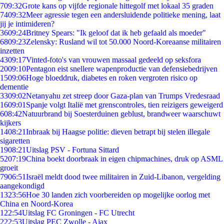
7
09:32
Grote kans op vijfde regionale hittegolf met lokaal 35 graden
74
09:32
Meer agressie tegen een andersluidende politieke mening, laat
jij je intimideren?
36
09:24
Britney Spears: "Ik geloof dat ik heb gefaald als moeder"
68
09:23
Zelensky: Rusland wil tot 50.000 Noord-Koreaanse militairen
inzetten
43
09:17
Vinted-foto's van vrouwen massaal gedeeld op seksfora
20
09:10
Pentagon eist snellere wapenproductie van defensiebedrijven
15
09:06
Hoge bloeddruk, diabetes en roken vergroten risico op
dementie
33
09:02
Netanyahu zet streep door Gaza-plan van Trumps Vredesraad
16
09:01
Spanje volgt Italië met grenscontroles, tien reizigers geweigerd
6
08:42
Natuurbrand bij Soesterduinen geblust, brandweer waarschuwt
kijkers
14
08:21
Inbraak bij Haagse politie: dieven betrapt bij stelen illegale
sigaretten
19
08:21
Uitslag PSV - Fortuna Sittard
52
07:19
China boekt doorbraak in eigen chipmachines, druk op ASML
groeit
79
06:51
Israël meldt dood twee militairen in Zuid-Libanon, vergelding
aangekondigd
13
23:56
Hoe 30 landen zich voorbereiden op mogelijke oorlog met
China en Noord-Korea
1
22:54
Uitslag FC Groningen - FC Utrecht
2
22:53
Uitslag PEC Zwolle - Ajax