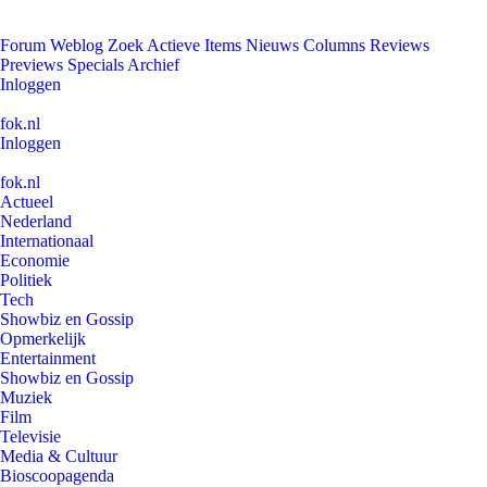
Forum
Weblog
Zoek
Actieve Items
Nieuws
Columns
Reviews
Previews
Specials
Archief
Inloggen
fok.nl
Inloggen
fok.nl
Actueel
Nederland
Internationaal
Economie
Politiek
Tech
Showbiz en Gossip
Opmerkelijk
Entertainment
Showbiz en Gossip
Muziek
Film
Televisie
Media & Cultuur
Bioscoopagenda