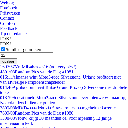
Weblog
Fotoboek
Prijsvragen
Contact
Colofon
Feedback
Tip de redactie
FOK!
FOK!
Scrollbar gebruiken
opslaan
16
07:57
VrijMiBabes #316 (not very sfw!)
48
01:03
Random Pics van de Dag #1981
0
16:11
Almansa wint Moto3-race Silverstone, Uriarte profiteert niet
van afwezige kampioenschapsleider
0
14:46
Aprilia domineert Britse Grand Prix op Silverstone met dubbele
top-3
0
13:59
Sensationele Moto2-race Silverstone levert nieuwe winnaar op,
Nederlanders buiten de punten
28
09/08
MIVD-baas lekt via Strava routes naar geheime kazerne
76
09/08
Random Pics van de Dag #1980
13
08/08
Vrouw krijgt 30 maanden cel voor afpersing 12-jarige
misdienaar in kerk