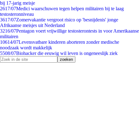
bij 17-jarig meisje
26
17/07
Medici waarschuwen tegen helpen militairen bij te laag
testosteronniveau
36
17/07
Zomervakantie vergroot risico op 'besnijdenis' jonge
Afrikaanse meisjes uit Nederland
32
16/07
Pentagon voert vrijwillige testosterontests in voor Amerikaanse
militairen
106
14/07
Levensvatbare kinderen aborteren zonder medische
noodzaak wordt makkelijk
55
08/07
Biohacker die eeuwig wil leven is ongeneeslijk ziek