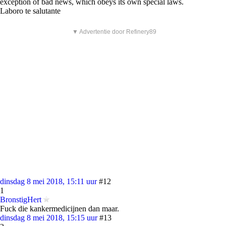
exception of bad news, which obeys its own special laws.
Laboro te salutante
▼ Advertentie door Refinery89
dinsdag 8 mei 2018, 15:11 uur
#12
1
BronstigHert
Fuck die kankermedicijnen dan maar.
dinsdag 8 mei 2018, 15:15 uur
#13