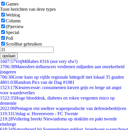
Games
Toon berichten van deze types
Weblog
Column
(P)review
Special
Poll
Scrollbar gebruiken
opslaan
16
07:57
VrijMiBabes #316 (not very sfw!)
37
06:38
Manosfeer-influencers verdienen miljarden aan onzekerheid
jongeren
7
06:30
Grote kans op vijfde regionale hittegolf met lokaal 35 graden
48
01:03
Random Pics van de Dag #1981
15
23:17
Kleurrecessie: consumenten kiezen grijs en beige uit angst
voor waardeverlies
15
22:35
Hoge bloeddruk, diabetes en roken vergroten risico op
dementie
20
22:06
Pentagon eist snellere wapenproductie van defensiebedrijven
1
19:31
Uitslag sc Heerenveen - FC Twente
2
19:28
Vollering breekt Niewiadoma op slotklim en pakt tweede
eindzege
6
18:34
Natuurbrand bij Soesterduinen geblust, brandweer waarschuwt