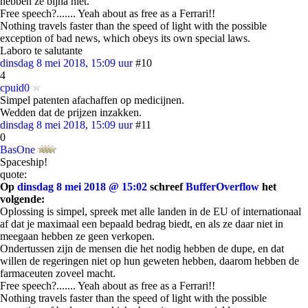
hebben ze bijna niet.
Free speech?....... Yeah about as free as a Ferrari!!
Nothing travels faster than the speed of light with the possible
exception of bad news, which obeys its own special laws.
Laboro te salutante
dinsdag 8 mei 2018, 15:09 uur
#10
4
cpuid0
Simpel patenten afachaffen op medicijnen.
Wedden dat de prijzen inzakken.
dinsdag 8 mei 2018, 15:09 uur
#11
0
BasOne
Spaceship!
quote:
Op
dinsdag 8 mei 2018 @ 15:02
schreef
BufferOverflow
het
volgende:
Oplossing is simpel, spreek met alle landen in de EU of internationaal
af dat je maximaal een bepaald bedrag biedt, en als ze daar niet in
meegaan hebben ze geen verkopen.
Ondertussen zijn de mensen die het nodig hebben de dupe, en dat
willen de regeringen niet op hun geweten hebben, daarom hebben de
farmaceuten zoveel macht.
Free speech?....... Yeah about as free as a Ferrari!!
Nothing travels faster than the speed of light with the possible