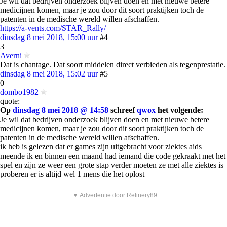
Je wil dat bedrijven onderzoek blijven doen en met nieuwe betere
medicijnen komen, maar je zou door dit soort praktijken toch de
patenten in de medische wereld willen afschaffen.
https://a-vents.com/STAR_Rally/
dinsdag 8 mei 2018, 15:00 uur
#4
3
Averni
Dat is chantage. Dat soort middelen direct verbieden als tegenprestatie.
dinsdag 8 mei 2018, 15:02 uur
#5
0
dombo1982
quote:
Op
dinsdag 8 mei 2018 @ 14:58
schreef
qwox
het volgende:
Je wil dat bedrijven onderzoek blijven doen en met nieuwe betere
medicijnen komen, maar je zou door dit soort praktijken toch de
patenten in de medische wereld willen afschaffen.
ik heb is gelezen dat er games zijn uitgebracht voor ziektes aids
meende ik en binnen een maand had iemand die code gekraakt met het
spel en zijn ze weer een grote stap verder moeten ze met alle ziektes is
proberen er is altijd wel 1 mens die het oplost
▼ Advertentie door Refinery89