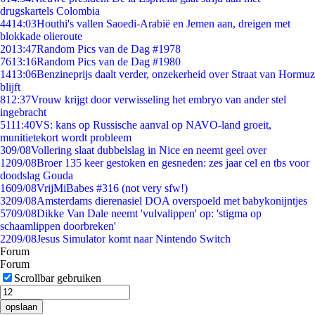
drugskartels Colombia
44
14:03
Houthi's vallen Saoedi-Arabië en Jemen aan, dreigen met
blokkade olieroute
20
13:47
Random Pics van de Dag #1978
76
13:16
Random Pics van de Dag #1980
14
13:06
Benzineprijs daalt verder, onzekerheid over Straat van Hormuz
blijft
8
12:37
Vrouw krijgt door verwisseling het embryo van ander stel
ingebracht
51
11:40
VS: kans op Russische aanval op NAVO-land groeit,
munitietekort wordt probleem
3
09/08
Vollering slaat dubbelslag in Nice en neemt geel over
12
09/08
Broer 135 keer gestoken en gesneden: zes jaar cel en tbs voor
doodslag Gouda
16
09/08
VrijMiBabes #316 (not very sfw!)
32
09/08
Amsterdams dierenasiel DOA overspoeld met babykonijntjes
57
09/08
Dikke Van Dale neemt 'vulvalippen' op: 'stigma op
schaamlippen doorbreken'
22
09/08
Jesus Simulator komt naar Nintendo Switch
Forum
Forum
Scrollbar gebruiken
opslaan