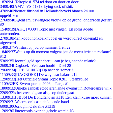
182
09:41
Teltopic #1574 tel door en door en door....
34
09:40
[AMV] VS #1313 Lying sack of shit.
47
09:40
Nieuwe flitspaal in Hollandscheveld binnen 24 uur
opgeblazen
276
09:40
Agent smijt zwangere vrouw op de grond, onderzoek gestart
#2
154
09:39
[AKQ] #3384 Topic met vragen. En soms goede
antwoorden.
27
09:38
Man koopt honkbalknuppel en wordt direct opgepakt en
afgevoerd.
14
09:37
Wat staat bij jou op nummer 1 en 2?
184
09:37
Wat is op dit moment volgens jou de meest irritante reclame?
#12
53
09:35
Hoeveel geld spendeer jij aan je beginnende relatie?
26
09:34
[Dagboek] Veel aan hoofd - Deel 28
296
09:34
[CRE SC #160] Op naar de zomer!!
115
09:33
[DAGBOEK] De weg naar balans #12
129
09:33
[Het Officiële Steam Topic #201] Steamrolled
11
09:32
EK Zwemsporten 2026 te Parijs #1
180
09:32
Unieke aanpak stopt jarenlange overlast in Rotterdamse wijk
22
09:32
Is het vreemdgaan als je op tinder gaat
133
09:31
[SBS6] De Bondgenoten #318 Een klein kusje moet kunnen
232
09:31
Weerrecords aan de lopende band
60
09:30
Oorlog in Oekraïne #1319
12
09:30
Hitterecords over de gehele wereld #3