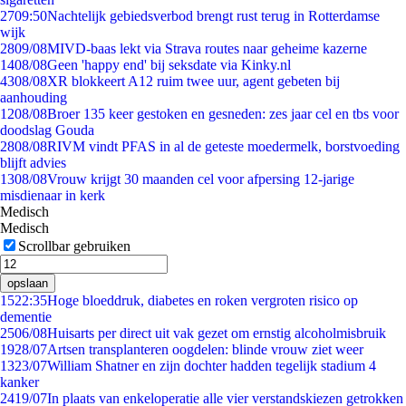
27
09:50
Nachtelijk gebiedsverbod brengt rust terug in Rotterdamse
wijk
28
09/08
MIVD-baas lekt via Strava routes naar geheime kazerne
14
08/08
Geen 'happy end' bij seksdate via Kinky.nl
43
08/08
XR blokkeert A12 ruim twee uur, agent gebeten bij
aanhouding
12
08/08
Broer 135 keer gestoken en gesneden: zes jaar cel en tbs voor
doodslag Gouda
28
08/08
RIVM vindt PFAS in al de geteste moedermelk, borstvoeding
blijft advies
13
08/08
Vrouw krijgt 30 maanden cel voor afpersing 12-jarige
misdienaar in kerk
Medisch
Medisch
Scrollbar gebruiken
opslaan
15
22:35
Hoge bloeddruk, diabetes en roken vergroten risico op
dementie
25
06/08
Huisarts per direct uit vak gezet om ernstig alcoholmisbruik
19
28/07
Artsen transplanteren oogdelen: blinde vrouw ziet weer
13
23/07
William Shatner en zijn dochter hadden tegelijk stadium 4
kanker
24
19/07
In plaats van enkeloperatie alle vier verstandskiezen getrokken