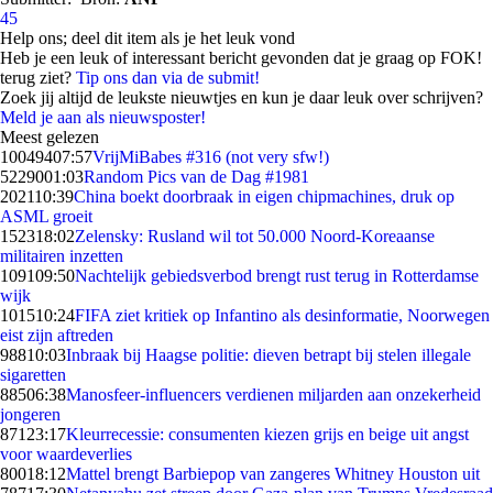
45
Help ons; deel dit item als je het leuk vond
Heb je een leuk of interessant bericht gevonden dat je graag op FOK!
terug ziet?
Tip ons dan via de submit!
Zoek jij altijd de leukste nieuwtjes en kun je daar leuk over schrijven?
Meld je aan als nieuwsposter!
Meest gelezen
100494
07:57
VrijMiBabes #316 (not very sfw!)
52290
01:03
Random Pics van de Dag #1981
2021
10:39
China boekt doorbraak in eigen chipmachines, druk op
ASML groeit
1523
18:02
Zelensky: Rusland wil tot 50.000 Noord-Koreaanse
militairen inzetten
1091
09:50
Nachtelijk gebiedsverbod brengt rust terug in Rotterdamse
wijk
1015
10:24
FIFA ziet kritiek op Infantino als desinformatie, Noorwegen
eist zijn aftreden
988
10:03
Inbraak bij Haagse politie: dieven betrapt bij stelen illegale
sigaretten
885
06:38
Manosfeer-influencers verdienen miljarden aan onzekerheid
jongeren
871
23:17
Kleurrecessie: consumenten kiezen grijs en beige uit angst
voor waardeverlies
800
18:12
Mattel brengt Barbiepop van zangeres Whitney Houston uit