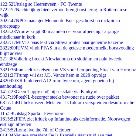
1
22:52
Uitslag sc Heerenveen - FC Twente
27
22:52
Nachtelijk gebiedsverbod brengt rust terug in Rotterdamse
wijk
30
22:47
NPO-manager Menno de Boer geschorst na dickpic in
groepsapp
13
22:23
Vrouw krijgt 30 maanden cel voor afpersing 12-jarige
misdienaar in kerk
28
22:17
MIVD-baas lekt via Strava routes naar geheime kazerne
28
22:00
RIVM vindt PFAS in al de geteste moedermelk, borstvoeding
blijft advies
2
21:38
Vollering breekt Niewiadoma op slotklim en pakt tweede
eindzege
38
21:36
Iran stelt zes eisen aan VS voor heropening Straat van Hormuz
53
21:27
Trump wil dat J.D. Vance hem in 2028 opvolgt
43
20:00
XR blokkeert A12 ruim twee uur, agent gebeten bij
aanhouding
14
17:23
Geen 'happy end' bij seksdate via Kinky.nl
43
17:19
PostNL-bezorger steekt bewoner na ruzie over pakket
68
17:15
EU bekritiseert Meta en TikTok om verspreiden desinformatie
Ceuta
1
15:59
Uitslag Sparta - Feyenoord
16
15:52
FIFA ziet kritiek op Infantino als desinformatie, Noorwegen
eist zijn aftreden
24
15:52
Long live the 7th of October
6
14:34
Nieuwe president De la Espriella gaat strijd aan met