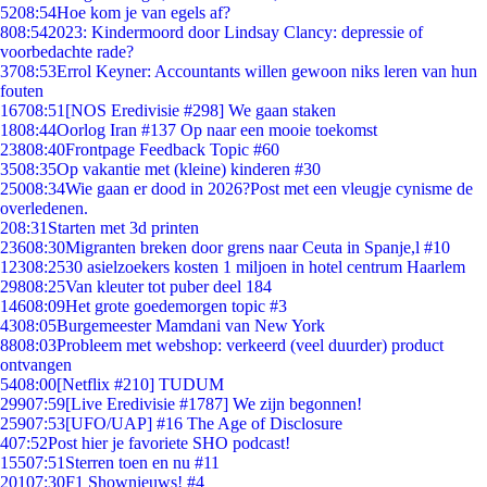
52
08:54
Hoe kom je van egels af?
8
08:54
2023: Kindermoord door Lindsay Clancy: depressie of
voorbedachte rade?
37
08:53
Errol Keyner: Accountants willen gewoon niks leren van hun
fouten
167
08:51
[NOS Eredivisie #298] We gaan staken
18
08:44
Oorlog Iran #137 Op naar een mooie toekomst
238
08:40
Frontpage Feedback Topic #60
35
08:35
Op vakantie met (kleine) kinderen #30
250
08:34
Wie gaan er dood in 2026?Post met een vleugje cynisme de
overledenen.
2
08:31
Starten met 3d printen
236
08:30
Migranten breken door grens naar Ceuta in Spanje,l #10
123
08:25
30 asielzoekers kosten 1 miljoen in hotel centrum Haarlem
298
08:25
Van kleuter tot puber deel 184
146
08:09
Het grote goedemorgen topic #3
43
08:05
Burgemeester Mamdani van New York
88
08:03
Probleem met webshop: verkeerd (veel duurder) product
ontvangen
54
08:00
[Netflix #210] TUDUM
299
07:59
[Live Eredivisie #1787] We zijn begonnen!
259
07:53
[UFO/UAP] #16 The Age of Disclosure
4
07:52
Post hier je favoriete SHO podcast!
155
07:51
Sterren toen en nu #11
201
07:30
F1 Shownieuws! #4