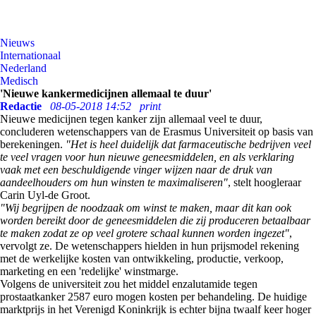
Nieuws
Internationaal
Nederland
Medisch
'Nieuwe kankermedicijnen allemaal te duur'
Redactie
08-05-2018 14:52
print
Nieuwe medicijnen tegen kanker zijn allemaal veel te duur,
concluderen wetenschappers van de Erasmus Universiteit op basis van
berekeningen.
"Het is heel duidelijk dat farmaceutische bedrijven veel
te veel vragen voor hun nieuwe geneesmiddelen, en als verklaring
vaak met een beschuldigende vinger wijzen naar de druk van
aandeelhouders om hun winsten te maximaliseren"
, stelt hoogleraar
Carin Uyl-de Groot.
"Wij begrijpen de noodzaak om winst te maken, maar dit kan ook
worden bereikt door de geneesmiddelen die zij produceren betaalbaar
te maken zodat ze op veel grotere schaal kunnen worden ingezet"
,
vervolgt ze. De wetenschappers hielden in hun prijsmodel rekening
met de werkelijke kosten van ontwikkeling, productie, verkoop,
marketing en een 'redelijke' winstmarge.
Volgens de universiteit zou het middel enzalutamide tegen
prostaatkanker 2587 euro mogen kosten per behandeling. De huidige
marktprijs in het Verenigd Koninkrijk is echter bijna twaalf keer hoger