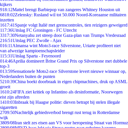
kijkers
9
18:12
Mattel brengt Barbiepop van zangeres Whitney Houston uit
68
18:02
Zelensky: Rusland wil tot 50.000 Noord-Koreaanse militairen
inzetten
16
17:41
Spanje volgt Italië met grenscontroles, tien reizigers geweigerd
1
17:36
Uitslag FC Groningen - FC Utrecht
33
17:30
Netanyahu zet streep door Gaza-plan van Trumps Vredesraad
2
16:51
Uitslag PEC Zwolle - Ajax
0
16:11
Almansa wint Moto3-race Silverstone, Uriarte profiteert niet
van afwezige kampioenschapsleider
1
15:31
Uitslag Sparta - Feyenoord
0
14:46
Aprilia domineert Britse Grand Prix op Silverstone met dubbele
top-3
0
13:59
Sensationele Moto2-race Silverstone levert nieuwe winnaar op,
Nederlanders buiten de punten
52
10:39
China boekt doorbraak in eigen chipmachines, druk op ASML
groeit
16
10:24
FIFA ziet kritiek op Infantino als desinformatie, Noorwegen
eist zijn aftreden
14
10:03
Inbraak bij Haagse politie: dieven betrapt bij stelen illegale
sigaretten
27
09:50
Nachtelijk gebiedsverbod brengt rust terug in Rotterdamse
wijk
38
09/08
Iran stelt zes eisen aan VS voor heropening Straat van Hormuz
28
09/08
MIVD-baas lekt via Strava routes naar geheime kazerne