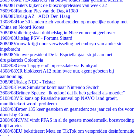
6
09/08
Trailers kijken: de bioscoopreleases van week 32
76
09/08
Random Pics van de Dag #1980
1
09/08
Uitslag AZ - ADO Den Haag
13
08/08
Hoe 30 landen zich voorbereiden op mogelijke oorlog met
China en Noord-Korea
3
08/08
Vollering slaat dubbelslag in Nice en neemt geel over
19
08/08
Uitslag PSV - Fortuna Sittard
8
08/08
Vrouw krijgt door verwisseling het embryo van ander stel
ingebracht
6
08/08
Nieuwe president De la Espriella gaat strijd aan met
drugskartels Colombia
14
08/08
Geen 'happy end' bij seksdate via Kinky.nl
43
08/08
XR blokkeert A12 ruim twee uur, agent gebeten bij
aanhouding
3
08/08
Uitslag NEC - Telstar
22
08/08
Jesus Simulator komt naar Nintendo Switch
36
08/08
Britney Spears: "Ik geloof dat ik heb gefaald als moeder"
51
08/08
VS: kans op Russische aanval op NAVO-land groeit,
munitietekort wordt probleem
12
08/08
Broer 135 keer gestoken en gesneden: zes jaar cel en tbs voor
doodslag Gouda
28
08/08
RIVM vindt PFAS in al de geteste moedermelk, borstvoeding
blijft advies
68
08/08
EU bekritiseert Meta en TikTok om verspreiden desinformatie