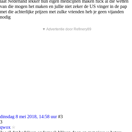
laat Nederland lekker hun eigen medicijnen maken fuck al die wetten
van die mogen het maken en jullie niet zeker de US vinger in de pap
met die achterlijke prijzen met zulke vrienden heb je geen vijanden
nodig
▼ Advertentie door Refinery89
dinsdag 8 mei 2018, 14:58 uur
#3
3
qwox