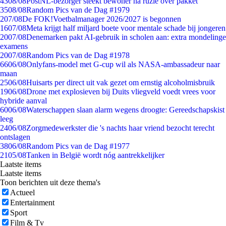
43
08/08
PostNL-bezorger steekt bewoner na ruzie over pakket
35
08/08
Random Pics van de Dag #1979
2
07/08
De FOK!Voetbalmanager 2026/2027 is begonnen
16
07/08
Meta krijgt half miljard boete voor mentale schade bij jongeren
20
07/08
Denemarken pakt AI-gebruik in scholen aan: extra mondelinge
examens
20
07/08
Random Pics van de Dag #1978
66
06/08
Onlyfans-model met G-cup wil als NASA-ambassadeur naar
maan
25
06/08
Huisarts per direct uit vak gezet om ernstig alcoholmisbruik
19
06/08
Drone met explosieven bij Duits vliegveld voedt vrees voor
hybride aanval
60
06/08
Waterschappen slaan alarm wegens droogte: Gereedschapskist
leeg
24
06/08
Zorgmedewerkster die 's nachts haar vriend bezocht terecht
ontslagen
38
06/08
Random Pics van de Dag #1977
21
05/08
Tanken in België wordt nóg aantrekkelijker
Laatste items
Laatste items
Toon berichten uit deze thema's
Actueel
Entertainment
Sport
Film & Tv