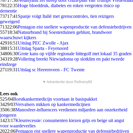
787
17:30
Netanyahu zet streep door Gaza-plan van Trumps Vredesraad
781
22:35
Hoge bloeddruk, diabetes en roken vergroten risico op
dementie
737
17:41
Spanje volgt Italië met grenscontroles, tien reizigers
geweigerd
713
22:06
Pentagon eist snellere wapenproductie van defensiebedrijven
557
18:34
Natuurbrand bij Soesterduinen geblust, brandweer
waarschuwt kijkers
429
16:51
Uitslag PEC Zwolle - Ajax
388
15:31
Uitslag Sparta - Feyenoord
348
06:30
Grote kans op vijfde regionale hittegolf met lokaal 35 graden
343
19:28
Vollering breekt Niewiadoma op slotklim en pakt tweede
eindzege
271
19:31
Uitslag sc Heerenveen - FC Twente
▼ Advertentie door Refinery89
Lees ook
5
25/04
Borstkankermedicijn voortaan in basispakket
34
29/03
Vervalsers mikken op kankermedicijnen
35
06:38
Manosfeer-influencers verdienen miljarden aan onzekerheid
jongeren
14
23:17
Kleurrecessie: consumenten kiezen grijs en beige uit angst
voor waardeverlies
20
22:06
Pentagon eist snellere wapenproductie van defensiebedrijven