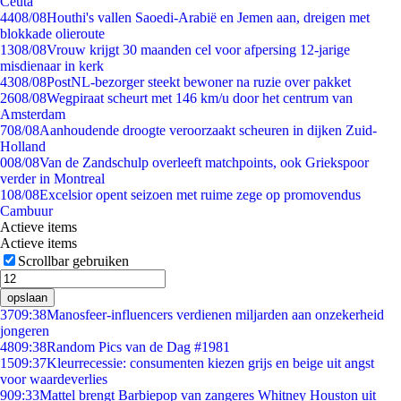
Ceuta
44
08/08
Houthi's vallen Saoedi-Arabië en Jemen aan, dreigen met
blokkade olieroute
13
08/08
Vrouw krijgt 30 maanden cel voor afpersing 12-jarige
misdienaar in kerk
43
08/08
PostNL-bezorger steekt bewoner na ruzie over pakket
26
08/08
Wegpiraat scheurt met 146 km/u door het centrum van
Amsterdam
7
08/08
Aanhoudende droogte veroorzaakt scheuren in dijken Zuid-
Holland
0
08/08
Van de Zandschulp overleeft matchpoints, ook Griekspoor
verder in Montreal
1
08/08
Excelsior opent seizoen met ruime zege op promovendus
Cambuur
Actieve items
Actieve items
Scrollbar gebruiken
opslaan
37
09:38
Manosfeer-influencers verdienen miljarden aan onzekerheid
jongeren
48
09:38
Random Pics van de Dag #1981
15
09:37
Kleurrecessie: consumenten kiezen grijs en beige uit angst
voor waardeverlies
9
09:33
Mattel brengt Barbiepop van zangeres Whitney Houston uit