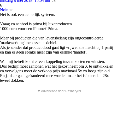
dinsdag 8 mei 2018, 15:04 uur
#8
6
Noin
Het is ook een achterlijk systeem.
Vraag en aanbod is prima bij luxeproducten.
1000 euro voor een iPhone? Prima.
Maar bij producten die van levensbelang zijn ongecontroleerde
'marktwerking' toepassen is debiel.
Als je zonder dat product dood gaat ligt vrijwel alle macht bij 1 partij
en kan er geen sprake meer zijn van eerlijke 'handel'.
Wat mij betreft komt er een koppeling tussen kosten en winsten.
Dus bedrijf moet aantonen wat het gekost heeft om X te ontwikkelen
en vervolgens moet de verkoop prijs maximaal 5x zo hoog zijn oid.
En ja daar gaat gefraudeerd mee worden maar het is beter dan 28x
teveel dokken.
▼ Advertentie door Refinery89