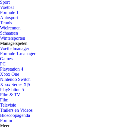
Sport
Voetbal
Formule 1
Autosport
Tennis
Wielrennen
Schaatsen
Wintersporten
Managerspelen
Voetbalmanager
Formule 1-manager
Games
PC
Playstation 4
Xbox One
Nintendo Switch
Xbox Series X|S
PlayStation 5
Film & TV
Film
Televisie
Trailers en Videos
Bioscoopagenda
Forum
Meer